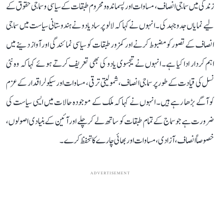
زندگی میں سماجی انصاف، مساوات اور پسماندہ و محروم طبقات کے سیاسی و سماجی حقوق کے
لیے نمایاں جدوجہد کی۔ انہوں نے کہا کہ لالو پرساد یادو نے ہندوستانی سیاست میں سماجی
انصاف کے تصور کو مضبوط کرنے اور کمزور طبقات کو سیاسی نمائندگی اور آواز دینے میں
اہم کردار ادا کیا ہے۔ انہوں نے تیجسوی یادو کی بھی تعریف کرتے ہوئے کہا کہ وہ نئی
نسل کی قیادت کے طور پر سماجی انصاف، شمولیتی ترقی، مساوات اور سیکولر اقدار کے عزم
کو آگے بڑھا رہے ہیں۔ انہوں نے کہا کہ ملک کے موجودہ حالات میں ایسی سیاست کی
ضرورت ہے جو سماج کے تمام طبقات کو ساتھ لے کر چلے اور آئین کے بنیادی اصولوں،
خصوصاً انصاف، آزادی، مساوات اور بھائی چارے کا تحفظ کرے۔
ADVERTISEMENT