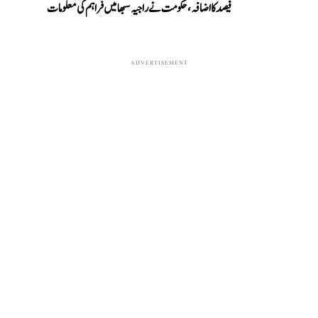
فیصد کا اضافہ، حکومت نے راجیہ سبھا میں فراہم کی معلومات
ADVERTISEMENT