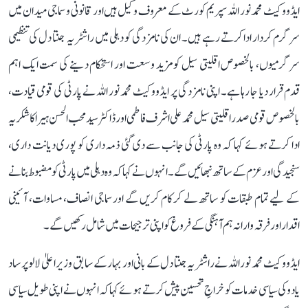
ایڈووکیٹ محمد نور اللہ سپریم کورٹ کے معروف وکیل ہیں اور قانونی و سماجی میدان میں
سرگرم کردار ادا کرتے رہے ہیں۔ ان کی نامزدگی کو دہلی میں راشٹریہ جنتا دل کی تنظیمی
سرگرمیوں، بالخصوص اقلیتی سیل کو مزید وسعت اور استحکام دینے کی سمت ایک اہم
قدم قرار دیا جا رہا ہے۔ اپنی نامزدگی پر ایڈووکیٹ محمد نور اللہ نے پارٹی کی قومی قیادت،
بالخصوص قومی صدر اقلیتی سیل محمد علی اشرف فاطمی اور ڈاکٹر سید محب الحسن ہیرا کا شکریہ
ادا کرتے ہوئے کہا کہ وہ پارٹی کی جانب سے دی گئی ذمہ داری کو پوری دیانت داری،
سنجیدگی اور عزم کے ساتھ نبھائیں گے۔ انہوں نے کہا کہ وہ دہلی میں پارٹی کو مضبوط بنانے
کے لیے تمام طبقات کو ساتھ لے کر کام کریں گے اور سماجی انصاف، مساوات، آئینی
اقدار اور فرقہ وارانہ ہم آہنگی کے فروغ کو اپنی ترجیحات میں شامل رکھیں گے۔
ایڈووکیٹ محمد نور اللہ نے راشٹریہ جنتا دل کے بانی اور بہار کے سابق وزیر اعلیٰ لالو پرساد
یادو کی سیاسی خدمات کو خراجِ تحسین پیش کرتے ہوئے کہا کہ انہوں نے اپنی طویل سیاسی