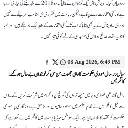
درد بیان کیا۔ اویناش نامی ایک نوجوان نے بتایا کہ وہ 2018 سے ٹیچر بننے کی تیاری کر رہا
ہے اور کئی امتحانات دے چکا ہے، لیکن ریاست میں تقرری ہی مناسب طریقے سے نہیں
ہو رہی۔ اویناش نے یہ بھی بتایا کہ اب تک کئی امتحانات کے پیپر لیک ہو چکے ہیں، اور طلبا
کا جو یہ وقت ضائع ہوا اس کی جوابدہی کے لیے کوئی تیار نہیں۔
08 Aug 2026, 6:49 PM
سال در سال مودی حکومت کا وہی جھوٹ سن سن کر نوجوان بے حال ہو گئے:
کانگریس
راہل گاندھی تھوڑی دیر میں ’چھاتروں کی گونج‘ پروگرام میں شرکت کریں گے۔ اس
سے قبل کانگریس نے نظامِ تعلیم میں موجود خامیوں اور بڑھتی بے روزگاری پر مودی
حکومت کو تنقید کا نشانہ بنایا ہے۔ ایک سوشل میڈیا پوسٹ میں کانگریس نے لکھا ہے کہ