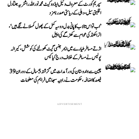
سپریم کورٹ کے معروف وکیل ایڈووکیٹ محمد نور اللہ راشٹریہ جنتا دل
اقلیتی سیل، دہلی کے ریاستی صدر نامزد
’اب تو اس تالاب کا پانی بدل دو، یہ کمل کے پھول کمہلانے لگے ہیں‘،
اتراکھنڈ کی عوام سے کھڑگے کی اپیل
اڑتے مسافر طیارے میں ایمرجنسی گیٹ کھولنے کی کوشش، کیرالہ
پولیس نے مسافر کے خلاف درج کیا کیس
چین سے ہندوستان کی درآمدات میں گزشتہ 5 سال کے دوران 39
فیصد کا اضافہ، حکومت نے راجیہ سبھا میں فراہم کی معلومات
ADVERTISEMENT