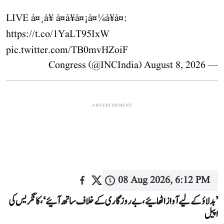
LIVE à¤¸à¥ à¤à¥à¤¡à¤¼à¥à¤:
https://t.co/1YaLT95IxW
pic.twitter.com/TB0mvHZoiF
August 8, 2026
— Congress (@INCIndia)
ADVERTISEMENT
08 Aug 2026, 6:12 PM
’بدلاؤ کے لیے آواز اٹھائیے، بے روزگاری کے خلاف ساتھ آئیے‘، کانگریس کی
اپیل