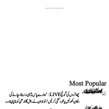
ADVERTISEMENT
Most Popular
چھاتروں کی گونج LIVE: ’ہمارے پاس 2 ہی راستے، چائے کی
دکان کھولیں یا خودکشی کر لیں‘، نوجوان نے راہل گاندھی کو بتایا اپنا درد