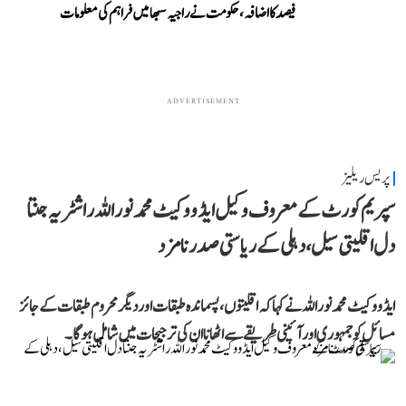
فیصد کا اضافہ، حکومت نے راجیہ سبھا میں فراہم کی معلومات
ADVERTISEMENT
پریس ریلیز
سپریم کورٹ کے معروف وکیل ایڈووکیٹ محمد نور اللہ راشٹریہ جنتا
دل اقلیتی سیل، دہلی کے ریاستی صدر نامزد
ایڈووکیٹ محمد نور اللہ نے کہا کہ اقلیتوں، پسماندہ طبقات اور دیگر محروم طبقات کے جائز
مسائل کو جمہوری اور آئینی طریقے سے اٹھانا ان کی ترجیحات میں شامل ہوگا۔