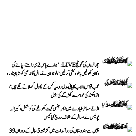
چھاتروں کی گونج LIVE: ’ہمارے پاس 2 ہی راستے، چائے کی
دکان کھولیں یا خودکشی کر لیں‘، نوجوان نے راہل گاندھی کو بتایا اپنا درد
’اب تو اس تالاب کا پانی بدل دو، یہ کمل کے پھول کمہلانے لگے ہیں‘،
اتراکھنڈ کی عوام سے کھڑگے کی اپیل
اڑتے مسافر طیارے میں ایمرجنسی گیٹ کھولنے کی کوشش، کیرالہ
پولیس نے مسافر کے خلاف درج کیا کیس
چین سے ہندوستان کی درآمدات میں گزشتہ 5 سال کے دوران 39