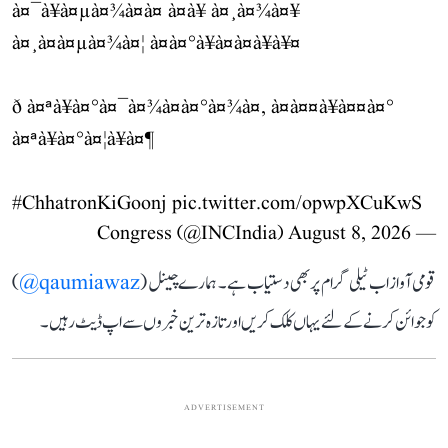
à¤¯à¥à¤µà¤¾à¤à¤ à¤à¥ à¤¸à¤¾à¤¥
à¤¸à¤à¤µà¤¾à¤¦ à¤à¤°à¥à¤à¤à¥à¥¤
ð à¤ªà¥à¤°à¤¯à¤¾à¤à¤°à¤¾à¤, à¤à¤¤à¥à¤¤à¤°
à¤ªà¥à¤°à¤¦à¥à¤¶
#ChhatronKiGoonj
pic.twitter.com/opwpXCuKwS
August 8, 2026
— Congress (@INCIndia)
قومی آواز اب ٹیلی گرام پر بھی دستیاب ہے۔ ہمارے چینل (
qaumiawaz@
)
کو جوائن کرنے کے لئے یہاں کلک کریں اور تازہ ترین خبروں سے اپ ڈیٹ رہیں۔
ADVERTISEMENT