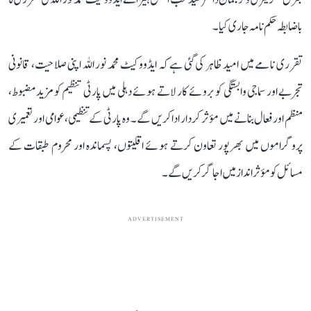
باضابطہ حکم نامہ جاری کیا۔
تقرری نامے میں امید ظاہر کی گئی ہے کہ ایڈووکیٹ محمد نور اللہ اپنی صلاحیت، قانونی
تجربے اور سماجی وابستگی کو بروئے کار لاتے ہوئے دہلی میں پارٹی تنظیم کو مزید مضبوط،
منظم اور فعال بنانے میں مؤثر کردار ادا کریں گے۔ وہ پارٹی کے تنظیمی، عوامی اور تعمیری
پروگراموں میں بھرپور تعاون کرتے ہوئے اقلیتوں، پسماندہ اور محروم طبقات کے
مسائل کو مؤثر انداز میں اجاگر کریں گے۔
ADVERTISEMENT