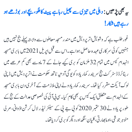
یہ بھی پڑھیں :
دہلی میں تیزی سے پھیل رہا ہے پیٹ کا فلو، بچے اور بوڑھے ہو
رہے ہیں شکار!
غورطلب ہے کہ وشویش اتر پردیش میں مندر مسجد معاملوں سے وابستہ پہلے جج نہیں ہیں
جنہیں کوئی سرکاری عہدہ حاصل ہوا ہے۔ اس سے قبل اپریل 2021 میں بابری مسجد
انہدام کیس میں تمام 32 ملزمان کو بری کیے جانے کے 7 ماہ سے بھی کم عرصے میں
ریٹائرڈ ڈسٹرکٹ جج سریندر کمار یادو کو یوگی آدتیہ ناتھ حکومت نے اتر پردیش میں ڈپٹی
لوک آیکت مقرر کیا تھا۔ سریندر کمار یادو نے اپنی ملازمت کے آخری دن بابری مسجد
کے انہدام سے متعلق ایک کیس پر بھی کام کیا۔ سی بی آئی کی خصوصی عدالت کے جج کے
طور پر یادو نے 30 ستمبر 2020 کو بی جے پی کے سینئر لیڈر لال کرشن اڈوانی، مرلی
منوہر جوشی، اوما بھارتی، کلیان سنگھ اور دیگر کو بری کر دیا تھا۔