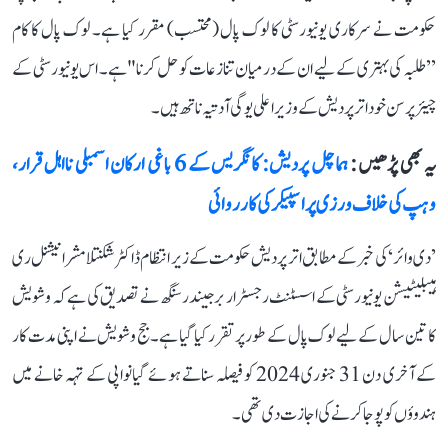
حکومت نے سرکاری یونیورسٹی کا لوک پال (محتسب) مقرر کیا ہے۔ لوک پال کا کام
’’طلبہ کی بہتری کے لیے ان کے درمیان تنازعات کو حل کرنا" ہے۔ اس یونیورسٹی کے
چیئرپرسن خود اتر پردیش کے وزیر اعلی یوگی آدتیہ ناتھ ہیں۔
یہ بھی پڑھیں :
ہماچل پردیش: کانگریس کے 6 باغی ارکان اسمبلی نااہل قرار،
وہپ کی خلاف ورزی پر اسپیکر کی کارروائی
’دی وائر‘ کی خبر کے مطابق اتر پردیش حکومت کے زیر انتظام ڈاکٹر شکنتلا مشرا نیشنل ری
ہیبلیٹیشن یونیورسٹی کے اسسٹنٹ رجسٹرار برجیندر سنگھ نے تصدیق کی ہے کہ وشویش
کا تین سال کے لیے لوک پال کے طور پر تقرر کیا گیا ہے۔ جج وشویش نے اپنی مدت کار
کے آخری دن 31 جنوری 2024 کو فیصلہ سناتے ہوئے گیانواپی کے تہہ خانے میں
ہندوؤں کو پوجا کرنے کی اجازت دی تھی۔