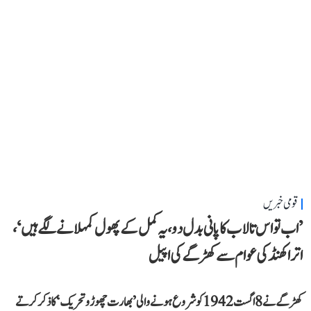
قومی خبریں
’اب تو اس تالاب کا پانی بدل دو، یہ کمل کے پھول کمہلانے لگے ہیں‘،
اتراکھنڈ کی عوام سے کھڑگے کی اپیل
کھڑگے نے 8 اگست 1942 کو شروع ہونے والی ’بھارت چھوڑو تحریک‘ کا ذکر کرتے