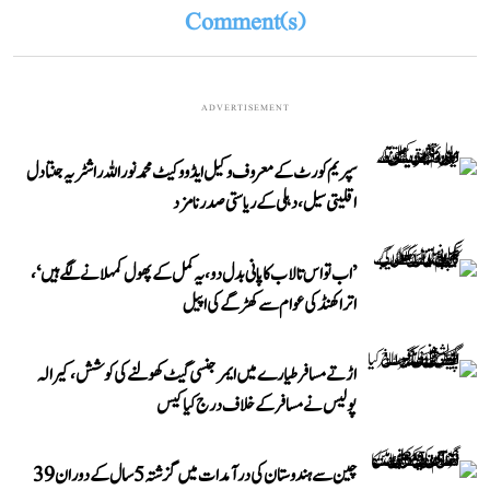
Comment(s)
ADVERTISEMENT
سپریم کورٹ کے معروف وکیل ایڈووکیٹ محمد نور اللہ راشٹریہ جنتا دل
اقلیتی سیل، دہلی کے ریاستی صدر نامزد
’اب تو اس تالاب کا پانی بدل دو، یہ کمل کے پھول کمہلانے لگے ہیں‘،
اتراکھنڈ کی عوام سے کھڑگے کی اپیل
اڑتے مسافر طیارے میں ایمرجنسی گیٹ کھولنے کی کوشش، کیرالہ
پولیس نے مسافر کے خلاف درج کیا کیس
چین سے ہندوستان کی درآمدات میں گزشتہ 5 سال کے دوران 39