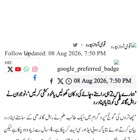
قومی آواز بیورو
Follow us
Updated: 08 Aug 2026, 7:50 PM
on:
08 Aug 2026, 7:50 PM
’ہمارے پاس 2 ہی راستے، چائے کی دکان کھولیں یا خودکشی کر لیں‘، نوجوان نے
راہل گاندھی کو بتایا اپنا درد
’چھاتروں کی گونج‘ پروگرام میں ایک طالب علم نے راہل گاندھی کے سامنے اپنا درد
بیان کرتے ہوئے بتایا کہ وہ بی ایڈ اور سی ٹیٹ کر چکا ہے، 4 سال سے زیادہ ہو چکا ہے لیکن