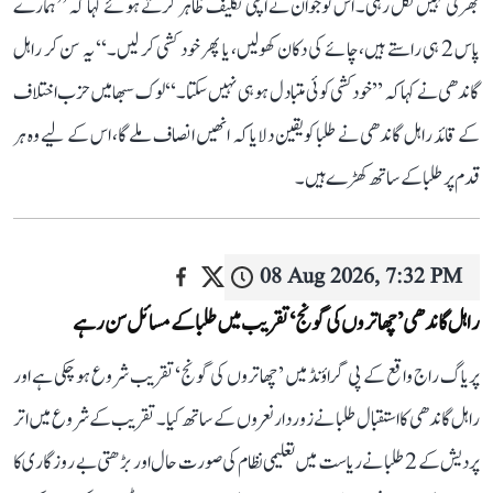
بھرتی نہیں نکل رہی۔ اس نوجوان نے اپنی تکلیف ظاہر کرتے ہوئے کہا کہ ’’ہمارے
پاس 2 ہی راستے ہیں، چائے کی دکان کھولیں، یا پھر خود کشی کر لیں۔‘‘ یہ سن کر راہل
گاندھی نے کہا کہ ’’خودکشی کوئی متبادل ہو ہی نہیں سکتا۔‘‘ لوک سبھا میں حزب اختلاف
کے قائد راہل گاندھی نے طلبا کو یقین دلایا کہ انھیں انصاف ملے گا، اس کے لیے وہ ہر
قدم پر طلبا کے ساتھ کھڑے ہیں۔
08 Aug 2026, 7:32 PM
راہل گاندھی ’چھاتروں کی گونج‘ تقریب میں طلبا کے مسائل سن رہے
پریاگ راج واقع کے پی گراؤنڈ میں ’چھاتروں کی گونج‘ تقریب شروع ہو چکی ہے اور
راہل گاندھی کا استقبال طلبا نے زوردار نعروں کے ساتھ کیا۔ تقریب کے شروع میں اتر
پردیش کے 2 طلبا نے ریاست میں تعلیمی نظام کی صورت حال اور بڑھتی بے روزگاری کا