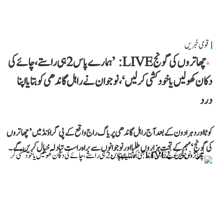
قومی خبریں
چھاتروں کی گونج LIVE: ’ہمارے پاس 2 ہی راستے، چائے کی
دکان کھولیں یا خودکشی کر لیں‘، نوجوان نے راہل گاندھی کو بتایا اپنا
درد
کوٹا اور دہرادون کے بعد آج راہل گاندھی پریاگ راج واقع کے پی گراؤنڈ میں ’چھاتروں
کی گونج‘ مہم کے تحت ہزاروں طلبا اور نوجوانوں سے براہ راست تبادلہ خیال کریں گے۔