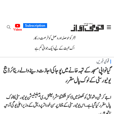
Subscription
Videos
ہجر کو حوصلہ اور وصل کو فرصت درکار
اک محبت کے لیے ایک جوانی کم ہے
قومی خبریں
گیانواپی مسجد کے تہہ خانے میں پوجا کی اجازت دینے والے ریٹائرڈ جج
یونیورسٹی کے لوک پال مقرر
اجے کرشن وشویش کو لکھنؤ میں ڈاکٹر شکنتلا مشرا نیشنل ری ہیبلیٹیشن یونیورسٹی کا لوک
پال مقرر کیا گیا ہے۔ اس یونیورسٹی کے چیئرپرسن خود اتر پردیش کے وزیر اعلی یوگی آدتیہ
ناتھ ہیں۔