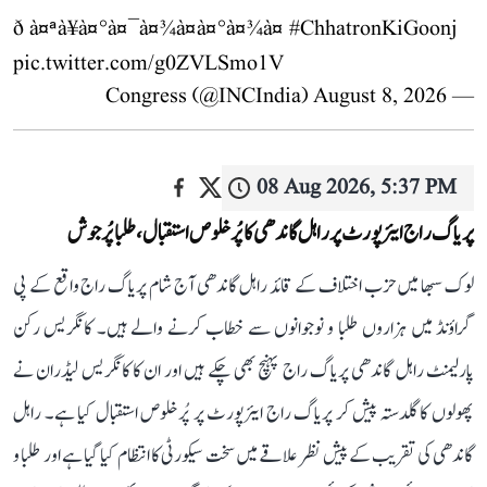
ð à¤ªà¥à¤°à¤¯à¤¾à¤à¤°à¤¾à¤
#ChhatronKiGoonj
pic.twitter.com/g0ZVLSmo1V
August 8, 2026
— Congress (@INCIndia)
08 Aug 2026, 5:37 PM
پریاگ راج ایئرپورٹ پر راہل گاندھی کا پُرخلوص استقبال، طلبا پُرجوش
لوک سبھا میں حزب اختلاف کے قائد راہل گاندھی آج شام پریاگ راج واقع کے پی
گراؤنڈ میں ہزاروں طلبا و نوجوانوں سے خطاب کرنے والے ہیں۔ کانگریس رکن
پارلیمنٹ راہل گاندھی پریاگ راج پہنچ بھی چکے ہیں اور ان کا کانگریس لیڈران نے
پھولوں کا گلدستہ پیش کر پریاگ راج ایئرپورٹ پر پُرخلوص استقبال کیا ہے۔ راہل
گاندھی کی تقریب کے پیش نظر علاقے میں سخت سیکورٹی کا انتظام کیا گیا ہے اور طلبا و