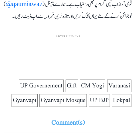
قومی آواز اب ٹیلی گرام پر بھی دستیاب ہے۔ ہمارے چینل (
qaumiawaz@
)
کو جوائن کرنے کے لئے یہاں کلک کریں اور تازہ ترین خبروں سے اپ ڈیٹ رہیں۔
ADVERTISEMENT
UP Governement
Gift
CM Yogi
Varanasi
Gyanvapi
Gyanvapi Mosque
UP BJP
Lokpal
Comment(s)