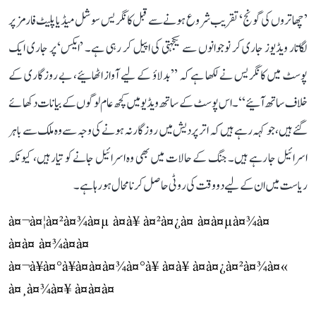
’چھاتروں کی گونج‘ تقریب شروع ہونے سے قبل کانگریس سوشل میڈیا پلیٹ فارمز پر
لگاتار ویڈیوز جاری کر نوجوانوں سے یکجہتی کی اپیل کر رہی ہے۔ ’ایکس‘ پر جاری ایک
پوسٹ میں کانگریس نے لکھا ہے کہ ’’بدلاؤ کے لیے آواز اٹھائیے، بے روزگاری کے
خلاف ساتھ آئیے‘‘۔ اس پوسٹ کے ساتھ ویڈیو میں کچھ عام لوگوں کے بیانات دکھائے
گئے ہیں، جو کہہ رہے ہیں کہ اتر پردیش میں روزگار نہ ہونے کی وجہ سے وہ ملک سے باہر
اسرائیل جا رہے ہیں۔ جنگ کے حالات میں بھی وہ اسرائیل جانے کو تیار ہیں، کیونکہ
ریاست میں ان کے لیے دو وقت کی روٹی حاصل کرنا محال ہو رہا ہے۔
à¤¬à¤¦à¤²à¤¾à¤µ à¤à¥ à¤²à¤¿à¤ à¤à¤µà¤¾à¤
à¤à¤ à¤¾à¤à¤
à¤¬à¥à¤°à¥à¤à¤à¤¾à¤°à¥ à¤à¥ à¤à¤¿à¤²à¤¾à¤«
à¤¸à¤¾à¤¥ à¤à¤à¤