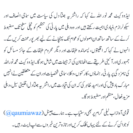
ایڈووکیٹ محمد نور اللہ نے کہا کہ راشٹریہ جنتا دل کی سیاست میں سماجی انصاف اور
سیکولرازم بنیادی اہمیت رکھتے ہیں اور وہ دہلی میں پارٹی کی تنظیم کو نچلی سطح تک مضبوط
کرنے کے ساتھ ساتھ ان اصولوں کو عوام تک پہنچانے کے لیے بھرپور محنت کریں گے۔
انہوں نے کہا کہ اقلیتوں، پسماندہ طبقات اور دیگر محروم طبقات کے جائز مسائل کو
جمہوری اور آئینی طریقے سے اٹھانا ان کی ترجیحات میں شامل ہوگا۔ ایڈووکیٹ محمد نور اللہ
کی نامزدگی پر پارٹی رہنماؤں، کارکنوں، وکلا، سماجی شخصیات اور ان کے متعلقین نے انہیں
مبارک باد پیش کی اور امید ظاہر کی کہ ان کی قیادت میں راشٹریہ جنتا دل اقلیتی سیل، دہلی
مزید فعال، منظم اور مضبوط ہوگا۔
قومی آواز اب ٹیلی گرام پر بھی دستیاب ہے۔ ہمارے چینل (
qaumiawaz@
)
کو جوائن کرنے کے لئے یہاں کلک کریں اور تازہ ترین خبروں سے اپ ڈیٹ رہیں۔