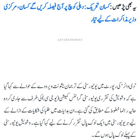
یہ بھی پڑھیں :
کسان تحریک: دہلی کوچ پر آج فیصلہ کریں گے کسان، مرکزی
وزیر مذاکرات کے لیے تیار
ADVERTISEMENT
’دی وائر‘ کی رپورٹ میں یونیورسٹی کے ترجمان یشونت ویرودے کے حوالے سے کہا گیا
ہے کہ وشویش کی تقرری یونیورسٹی گرانٹس کمیشن (یو جی سی) کی طرف سے جاری کردہ
حالیہ رہنما خطوط کے مطابق کی گئی ہے۔ ان ہدایات میں طلبا کی شکایات کے ازالے کے
لیے ہر یونیورسٹی میں ایک لوک پال تقرر کرنے کے لیے کہا گیا ہے۔ وشویش یونیورسٹی
کے پہلے لوک پال ہوں گے۔