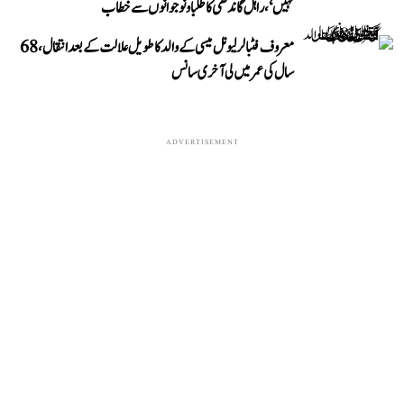
نہیں‘، راہل گاندھی کا طلبا و نوجوانوں سے خطاب
معروف فٹبالر لیونل میسی کے والد کا طویل علالت کے بعد انتقال، 68
سال کی عمر میں لی آخری سانس
ADVERTISEMENT