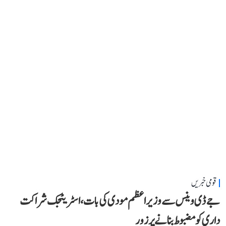
قومی خبریں
جے ڈی وینس سے وزیر اعظم مودی کی بات، اسٹریٹجک شراکت
داری کو مضبوط بنانے پر زور