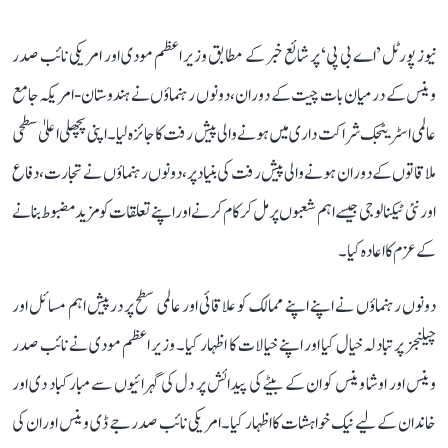
نیوز پورٹل ’اے بی پی‘ پر شائع خبر کے مطابق وزیر اعظم مودی اور امریکی نائب صدر
وینس کے درمیان بات چیت کے دوران، دونوں رہنماؤں نے ہندوستان-امریکہ جامع
عالمی اسٹریٹجک شراکت داری میں ہونے والی پیش رفت کا جائزہ لیا۔ اپنی پچھلی اعلیٰ سطحی
ملاقاتوں کے دوران ہونے والی پیش رفت کی بنیاد پر، دونوں رہنماؤں نے تجارت، دفاع
اور نئی ٹیکنالوجی جیسے اہم شعبوں پر مل کر کام کرنے اور اپنے تعلقات کو مزید مضبوط بنانے
کے عزم کا اعادہ کیا۔
دونوں رہنماؤں نے اپنے اپنے ممالک کو علاقائی اور عالمی سطح پر درپیش اہم مسائل اور
چیلنجز پر تبادلہ خیال کیا اور اپنے خیالات کا اظہار کیا۔ وزیر اعظم مودی نے نائب صدر
وینس اور اوشا وینس کو ان کے بیٹے کی پیدائش پر دل کی گہرائیوں سے مبارکباد دی اور
خاندان کے لیے نیک خواہشات کا اظہار کیا۔امریکی نائب صدر جے ڈی وینس اور ان کی