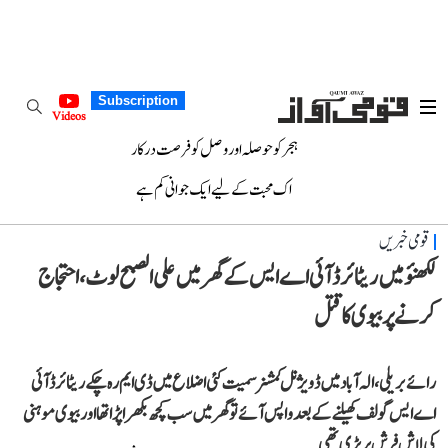
Subscription
Videos
ہجر کو حوصلہ اور وصل کو فرصت درکار
اک محبت کے لیے ایک جوانی کم ہے
قومی خبریں
لکھنؤ میں ریٹائرڈ آئی اے ایس کے گھر میں علی الصبح لوٹ، احتجاج
کرنے پر بیوی کا قتل
رائے بریلی، الہ آباد میں ڈویژنل کمشنر سمیت کئی اضلاع میں ڈی ایم رہ چکے ریٹائرڈ آئی
اے ایس گولف کھیلنے کے بعد واپس آئے تو گھر میں سب کچھ بکھرا پڑا تھا اور بیوی موہنی
کی لاش فرش پر پڑی تھی