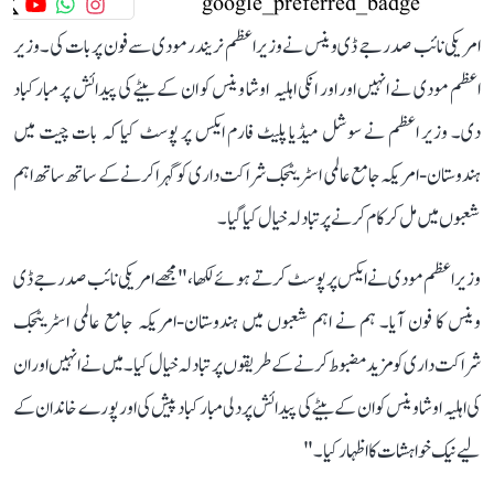
امریکی نائب صدر جے ڈی وینس نے وزیر اعظم نریندر مودی سے فون پر بات کی۔ وزیر
اعظم مودی نے انہیں اور اور انکی اہلیہ اوشا وینس کو ان کے بیٹے کی پیدائش پر مبارکباد
دی۔ وزیر اعظم نے سوشل میڈیا پلیٹ فارم ایکس پر پوسٹ کیا کہ بات چیت میں
ہندوستان-امریکہ جامع عالمی اسٹریٹجک شراکت داری کو گہرا کرنے کے ساتھ ساتھ اہم
شعبوں میں مل کر کام کرنے پر تبادلہ خیال کیا گیا۔
وزیر اعظم مودی نے ایکس پر پوسٹ کرتے ہوئے لکھا، "مجھے امریکی نائب صدر جے ڈی
وینس کا فون آیا۔ ہم نے اہم شعبوں میں ہندوستان-امریکہ جامع عالمی اسٹریٹجک
شراکت داری کو مزید مضبوط کرنے کے طریقوں پر تبادلہ خیال کیا۔ میں نے انہیں اور ان
کی اہلیہ اوشا وینس کو ان کے بیٹے کی پیدائش پر دلی مبارکباد پیش کی اور پورے خاندان کے
لیے نیک خواہشات کا اظہار کیا۔"