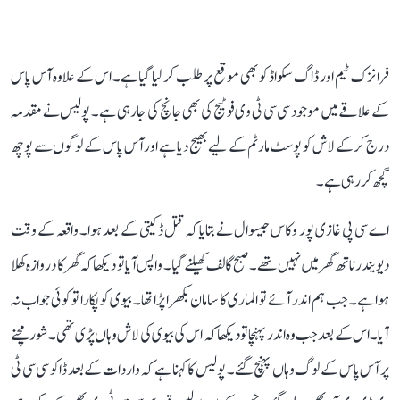
فرانزک ٹیم اور ڈاگ سکواڈ کو بھی موقع پر طلب کر لیا گیا ہے۔ اس کے علاوہ آس پاس
کے علاقے میں موجود سی سی ٹی وی فوٹیج کی بھی جانچ کی جا رہی ہے۔ پولیس نے مقدمہ
درج کر کے لاش کو پوسٹ مارٹم کے لیے بھیج دیا ہے اور آس پاس کے لوگوں سے پوچھ
گچھ کر رہی ہے۔
اے سی پی غازی پور وکاس جیسوال نے بتایا کہ قتل ڈکیتی کے بعد ہوا۔ واقعہ کے وقت
دیویندر ناتھ گھر میں نہیں تھے۔ صبح گالف کھیلنے گیا۔ واپس آیا تو دیکھا کہ گھر کا دروازہ کھلا
ہوا ہے۔ جب ہم اندر آئے تو الماری کا سامان بکھرا پڑا تھا۔ بیوی کو پکارا تو کوئی جواب نہ
آیا۔ اس کے بعد جب وہ اندر پہنچا تو دیکھا کہ اس کی بیوی کی لاش وہاں پڑی تھی۔ شور مچنے
پر آس پاس کے لوگ وہاں پہنچ گئے۔ پولیس کا کہنا ہے کہ واردات کے بعد ڈاکو سی سی ٹی