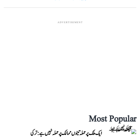
ADVERTISEMENT
Most Popular
ایک ملک پر حملہ تینوں ممالک پر حملہ نہیں ہے: ترکی