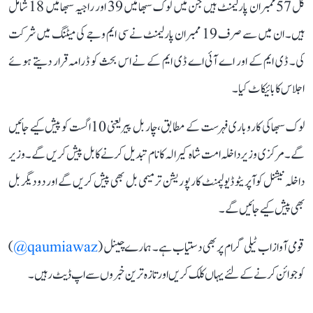
کل 57 ممبران پارلیمنٹ ہیں جن میں لوک سبھا میں 39 اور راجیہ سبھا میں 18 شامل
ہیں۔ ان میں سے صرف 19 ممبران پارلیمنٹ نے سی ایم وجے کی میٹنگ میں شرکت
کی۔ ڈی ایم کے اور اے آئی اے ڈی ایم کے نے اس بحث کو ڈرامہ قرار دیتے ہوئے
اجلاس کا بائیکاٹ کیا۔
لوک سبھا کی کاروباری فہرست کے مطابق، چار بل پیر یعنی 10 اگست کو پیش کیے جائیں
گے۔ مرکزی وزیر داخلہ امت شاہ کیرالہ کا نام تبدیل کرنے کا بل پیش کریں گے۔ وزیر
داخلہ نیشنل کوآپریٹو ڈیولپمنٹ کارپوریشن ترمیمی بل بھی پیش کریں گے اور دو دیگر بل
بھی پیش کیے جائیں گے۔
قومی آواز اب ٹیلی گرام پر بھی دستیاب ہے۔ ہمارے چینل (
qaumiawaz@
)
کو جوائن کرنے کے لئے یہاں کلک کریں اور تازہ ترین خبروں سے اپ ڈیٹ رہیں۔