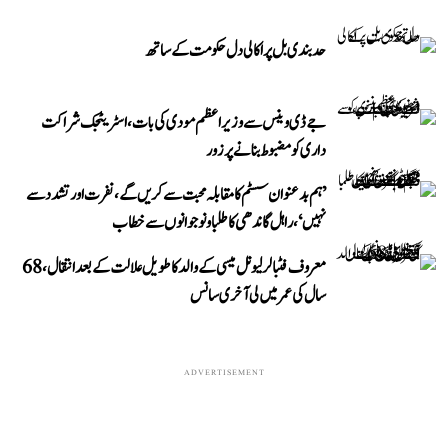
حد بندی بل پر اکالی دل حکومت کے ساتھ
جے ڈی وینس سے وزیر اعظم مودی کی بات، اسٹریٹجک شراکت
داری کو مضبوط بنانے پر زور
’ہم بدعنوان سسٹم کا مقابلہ محبت سے کریں گے، نفرت اور تشدد سے
نہیں‘، راہل گاندھی کا طلبا و نوجوانوں سے خطاب
معروف فٹبالر لیونل میسی کے والد کا طویل علالت کے بعد انتقال، 68
سال کی عمر میں لی آخری سانس
ADVERTISEMENT