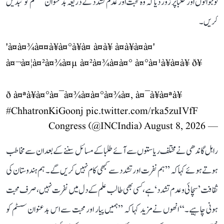
نوجوانوں اور طلبا پر زور دیا کہ وہ محبت اور عدم تشدد کے ذریعہ بدعنوان سسٹم کو تبدیل
کریں۔
'à¤à¤¾à¤¤à¥à¤°à¥à¤ à¤à¥ à¤à¥à¤à¤'
à¤¬à¤¦à¤²à¤¾à¤µ à¤²à¤¾à¤à¤° à¤°à¤¹à¥à¤à¥ ð¥
ð à¤ªà¥à¤°à¤¯à¤¾à¤à¤°à¤¾à¤, à¤¯à¥à¤ªà¥
#ChhatronKiGoonj
pic.twitter.com/rka5zuIVfF
August 8, 2026
— Congress (@INCIndia)
راہل گاندھی نے مختلف ریاستوں سے آئے طلبا کے مسائل سننے کے بعد ان سے مخاطب
ہوتے ہوئے کہا کہ ’’ہم نفرت اور تشدد سے کبھی کام نہیں کریں گے۔ ہم ہندوستان کی
ثقافت ’سچائی و عدم تشدد‘ ہے، کسی بھی طالب علم کے دل میں نفرت نہیں، صرف محبت
ہونی چاہیے۔‘‘ انھوں نے مزید کہا کہ ’’ہمیں پیار اور محبت سے اس بدعنوان سسٹم کو