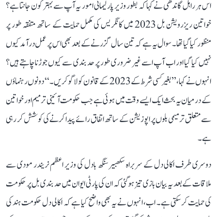
اس ہر راہل گاندھی نے کہا کہ بطور وزیر پارلیمانی امور یہ آپ سے بہتر کون جانتا ہے؟
خواتین ریزرویشن بل 2023 میں کانگریس کی مکمل حمایت کے ساتھ متفقہ طور پر
منظور کیا گیا تھا۔ سوال یہ ہے کہ تین سال گزرنے کے بعد بھی اس پر عمل درآمد کیوں
نہیں کیا گیا اور اب آپ اسے غیر ضروری طور پر حد بندی سے کیوں جوڑنا چاہتے ہیں؟
انہوں نے کہا، ’’بغیر کسی شرط کے 2023 کے قانون کو لاگو کریں۔‘‘ دونوں رہنماؤں
کے درمیان یہ بحث ایک ایسے وقت میں ہوئی ہے جب حکومت آئینی ترمیم اور خواتین
سے متعلق ترمیمی بلوں پر اپوزیشن کے ساتھ اتفاق رائے پیدا کرنے کی کوشش کر رہی
ہے۔
دوسری طرف اکالی دل کے سربراہ سکھبیر سنگھ بادل کی وزیر اعظم نریندر مودی سے
ملاقات کے بعد یہ بیان بازی تیز ہوگئی کہ ان کی پارٹی ایوان میں حد بندی بل پر حکومت
کی حمایت کر سکتی ہے۔ اب، انہوں نے یہ بھی واضح کیا ہے کہ اکالی دل حکومت ہند کی