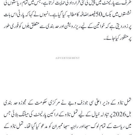
طرف سے پارلیمنٹ میں پیش کی گئی قرارداد کی حمایت کرتا ہے، جس میں تمام ریاستوں کی
نشستوں میں یکساں 50 فیصد اضافہ کا مطالبہ کیا گیا ہے۔ انہوں نے کہا کہ پارٹی اس بات
پر زور دیتی ہے کہ خواتین کے لیے ریزرویشن اور حد بندی سے متعلق بلوں کو فوری طور
پر منظور کیا جائے۔
ADVERTISEMENT
تمل ناڈو کے وزیر اعلیٰ سی جوزف وجے نے مرکزی حکومت کے مجوزہ حد بندی
بل 2026 پر تبادلہ خیال کے لیے تمل ناڈو کے اراکین پارلیمنٹ کی میٹنگ بلائی جس
میں ریاست کے تمام لوک سبھا اور راجیہ سبھا ممبران کو مدعو کیا گیا تھا۔ تمل ناڈو کے