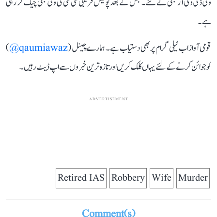
وی ڈی وی آر بھی لے گئے۔ جس کے بعد پولیس قریبی سی سی ٹی وی بھی چیک کر رہی
ہے۔
قومی آواز اب ٹیلی گرام پر بھی دستیاب ہے۔ ہمارے چینل (
qaumiawaz@
)
کو جوائن کرنے کے لئے یہاں کلک کریں اور تازہ ترین خبروں سے اپ ڈیٹ رہیں۔
ADVERTISEMENT
Retired IAS
Robbery
Wife
Murder
Comment(s)