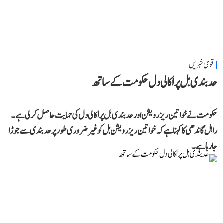
قومی خبریں
حد بندی بل پر اکالی دل حکومت کے ساتھ
حکومت نے خواتین ریزرویشن اور حد بندی بل پر اکالی دل کی حمایت حاصل کر لی ہے۔
راہل گاندھی کا کہنا ہے کہ خواتین ریزرویشن بل کو غیر ضروری طور پر حد بندی سے جوڑا
جا رہا ہے۔