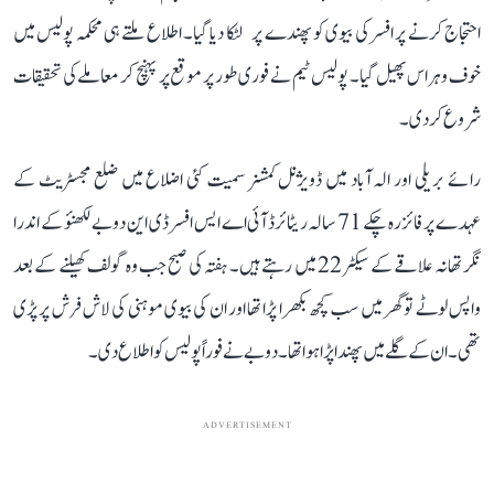
احتجاج کرنے پر افسر کی بیوی کو پھندے پر لٹکا دیا گیا۔ اطلاع ملتے ہی محکمہ پولیس میں
خوف و ہراس پھیل گیا۔ پولیس ٹیم نے فوری طور پر موقع پر پہنچ کر معاملے کی تحقیقات
شروع کر دی۔
رائے بریلی اور الہ آباد میں ڈویژنل کمشنر سمیت کئی اضلاع میں ضلع مجسٹریٹ کے
عہدے پر فائز رہ چکے 71 سالہ ریٹائرڈ آئی اے ایس افسر ڈی این دوبے لکھنؤ کے اندرا
نگر تھانہ علاقے کے سیکٹر 22 میں رہتے ہیں۔ ہفتہ کی صبح جب وہ گولف کھیلنے کے بعد
واپس لوٹے تو گھر میں سب کچھ بکھرا پڑا تھا اور ان کی بیوی موہنی کی لاش فرش پر پڑی
تھی۔ ان کے گلے میں پھندا پڑا ہوا تھا۔ دوبے نے فوراً پولیس کو اطلاع دی۔
ADVERTISEMENT