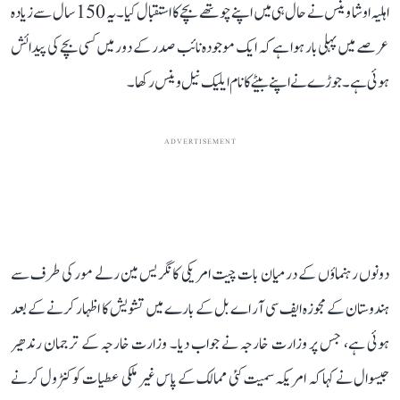
اہلیہ اوشا وینس نے حال ہی میں اپنے چوتھے بچے کا استقبال کیا۔ یہ 150 سال سے زیادہ
عرصے میں پہلی بار ہوا ہے کہ ایک موجودہ نائب صدر کے دور میں کسی بچے کی پیدائش
ہوئی ہے۔ جوڑے نے اپنے بیٹے کا نام ایلیک نیل وینس رکھا۔
ADVERTISEMENT
دونوں رہنماؤں کے درمیان بات چیت امریکی کانگریس مین رلے مور کی طرف سے
ہندوستان کے مجوزہ ایف سی آر اے بل کے بارے میں تشویش کا اظہار کرنے کے بعد
ہوئی ہے، جس پر وزارت خارجہ نے جواب دیا۔ وزارت خارجہ کے ترجمان رندھیر
جیسوال نے کہا کہ امریکہ سمیت کئی ممالک کے پاس غیر ملکی عطیات کو کنٹرول کرنے