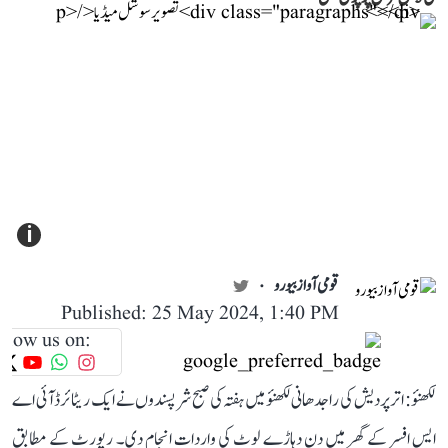
i
قومی آواز بیورو
Published: 25 May 2024, 1:40 PM
llow us on:
لکھنؤ: اتر پردیش کی راجدھانی لکھنؤ میں ہفتہ کی صبح شرپسندوں نے ایک ریٹائرڈ آئی اے
ایس افسر کے گھر میں دن دہاڑے لوٹ کی واردات انجام دی۔ رپورٹ کے مطابق