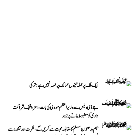
ایک ملک پر حملہ تینوں ممالک پر حملہ نہیں ہے: ترکی
جے ڈی وینس سے وزیر اعظم مودی کی بات، اسٹریٹجک شراکت
داری کو مضبوط بنانے پر زور
’ہم بدعنوان سسٹم کا مقابلہ محبت سے کریں گے، نفرت اور تشدد سے