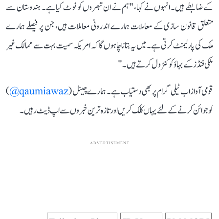
کے ضابطے ہیں۔ انہوں نے کہا، "ہم نے ان تبصروں کو نوٹ کیا ہے۔ ہندوستان سے
متعلق قانون سازی کے معاملات ہمارے اندرونی معاملات ہیں، جن پر فیصلے ہمارے
ملک کی پارلیمنٹ کرتی ہے۔ میں یہ بتانا چاہوں گا کہ امریکہ سمیت بہت سے ممالک غیر
ملکی فنڈز کے بہاؤ کو کنٹرول کرتے ہیں۔"
قومی آواز اب ٹیلی گرام پر بھی دستیاب ہے۔ ہمارے چینل (
qaumiawaz@
)
کو جوائن کرنے کے لئے یہاں کلک کریں اور تازہ ترین خبروں سے اپ ڈیٹ رہیں۔
ADVERTISEMENT