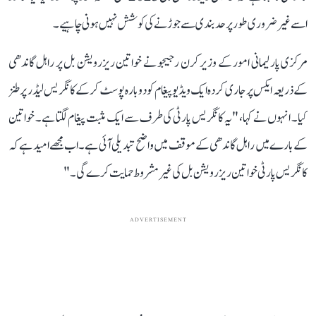
اسے غیر ضروری طور پر حد بندی سے جوڑنے کی کوشش نہیں ہونی چاہیے۔
مرکزی پارلیمانی امور کے وزیر کرن رجیجو نے خواتین ریزرویشن بل پر راہل گاندھی
کے ذریعہ ایکس پر جاری کردہ ایک ویڈیو پیغام کو دوبارہ پوسٹ کرکے کانگریس لیڈر پر طنز
کیا۔ انہوں نے کہا، "یہ کانگریس پارٹی کی طرف سے ایک مثبت پیغام لگتا ہے۔ خواتین
کے بارے میں راہل گاندھی کے موقف میں واضح تبدیلی آئی ہے۔ اب مجھے امید ہے کہ
کانگریس پارٹی خواتین ریزرویشن بل کی غیر مشروط حمایت کرے گی۔"
ADVERTISEMENT