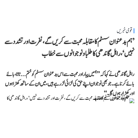
قومی خبریں
’ہم بدعنوان سسٹم کا مقابلہ محبت سے کریں گے، نفرت اور تشدد سے
نہیں‘، راہل گاندھی کا طلبا و نوجوانوں سے خطاب
راہل گاندھی نے کہا کہ ’’ہمیں پیار اور محبت سے اس بدعنوان سسٹم کو ختم... ٹاٹا، بائے
بائے کرنا ہے۔ جو بھی نوجوان اپنے حق کی لڑائی لڑ رہے ہیں، میں ان کے ساتھ کھڑا ہوں
اور کھڑا رہوں گا۔‘‘