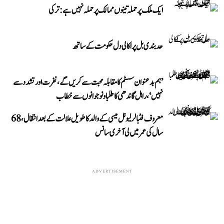
ایک ملک پر حملہ تینوں ممالک پر حملہ نہیں ہے: ترکی
حد بندی بل پر اکالی دل حکومت کے ساتھ
’ہم بدعنوان سسٹم کا مقابلہ محبت سے کریں گے، نفرت اور تشدد سے
نہیں‘، راہل گاندھی کا طلبا و نوجوانوں سے خطاب
معروف فٹبالر لیونل میسی کے والد کا طویل علالت کے بعد انتقال، 68
سال کی عمر میں لی آخری سانس
ADVERTISEMENT