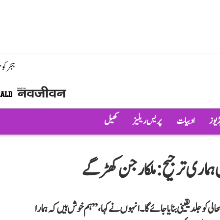
ہجر کو
ڈیوز
ادبیات
پریس ریلیز
کھیل
ی ہماری ترجیح: ملکارجن کھڑگے
 کو جلد یقینی بنایا جائے گا۔ انہوں نے کہا، ’’ہم خوش ہیں کہ ہمارا