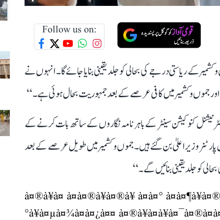
Follow us on:
شمیر کے ریاستی درجے کی بحالی کو جلد یقینی بنایا جائے گا۔ انہوں نے
 ہے اور جموں و کشمیر میں کافی عرصے کے بعد جمہوریت بحال ہوئی ہے۔‘‘
ٹر نیشنل کنوکیشن سینٹر کے باہر نامہ نگاروں کے ساتھ بات کرنے کے
ارٹنر وزیر اعلیٰ بن گئے ہیں۔ جموں و کشمیر میں طویل عرصے کے بعد
الی کو جلد یقینی بنائیں گے۔‘‘
à¤®à¥à¤ à¤à¤®à¥à¤®à¥ à¤à¤° à¤à¤¶à¥à¤
°à¥à¤µà¤¾à¤à¤¿à¤¤ à¤®à¥à¤à¥à¤¯à¤®à¤à¤¤