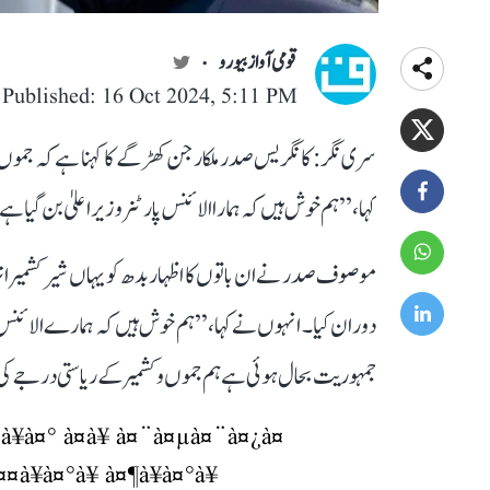
قومی آواز بیورو
Published: 16 Oct 2024, 5:11 PM
سری نگر: کانگریس صدر ملکارجن کھڑگے کا کہنا ہے کہ جموں و ک
کہا، ’’ہم خوش ہیں کہ ہمارا الائنس پارٹنر وزیر اعلیٰ بن گیا
موصوف صدر نے ان باتوں کا اظہار بدھ کو یہاں شیر کشمیر ان
دوران کیا۔ انہوں نے کہا، ’’ہم خوش ہیں کہ ہمارے الائنس پ
جمہوریت بحال ہوئی ہے ہم جموں و کشمیر کے ریاستی درجے کی بح
®à¥à¤° à¤à¥ à¤¨à¤µà¤¨à¤¿à¤
à¥à¤°à¥ à¤¶à¥à¤°à¥