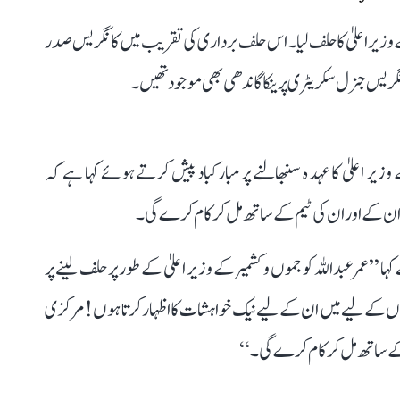
ے وزیر اعلیٰ کا حلف لیا۔ اس حلف برداری کی تقریب میں کانگریس صدر
نگریس جنرل سکریٹری پرینکا گاندھی بھی موجود تھیں۔
وزیر اعلیٰ کا عہدہ سنبھالنے پر مبارکباد پیش کرتے ہوئے کہا ہے کہ
ن کے اور ان کی ٹیم کے ساتھ مل کر کام کرے گی۔
 ’’عمر عبداللہ کو جموں و کشمیر کے وزیر اعلیٰ کے طور پر حلف لینے پر
 کے لیے میں ان کے لیے نیک خواہشات کا اظہار کرتا ہوں! مرکزی
کے ساتھ مل کر کام کرے گی۔‘‘