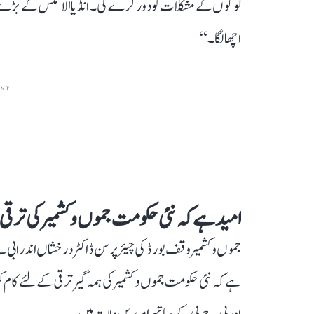
لوگوں کے مشکلات کو دور کرے گی۔ انڈیا الائنس کے بڑے 
اچھا لگا۔‘‘
ENT
امید ہے کہ نئی حکومت جموں و کشمیر کی ترق
جموں و کشمیر وقف بورڈ کی چیئرپرسن ڈاکٹر درخشاں اندرابی نے ع
ہے کہ نئی حکومت جموں و کشمیر کی ہمہ گیر ترقی کے لئے کا
اور بی جے پی کے ساتھ امیدیں وابستہ ہیں۔