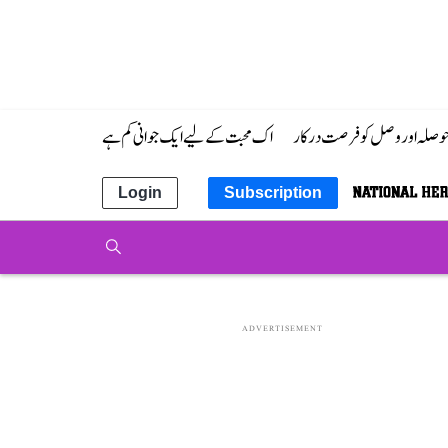
 حوصلہ اور وصل کو فرصت درکار
اک محبت کے لیے ایک جوانی کم ہے
Login
Subscription
ADVERTISEMENT