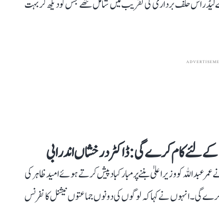
لیڈر اس حلف بر داری کی تقریب میں شامل تھے جس کو دیکھ کر بہت
ADVERTISEM
ی کے لئے کام کرے گی: ڈاکٹر درخشاں اندرابی
مر عبداللہ کو وزیر اعلیٰ بننے پر مبارکباد پیش کرتے ہوئے امید ظاہر کی
م کرے گی۔ انہوں نے کہا کہ لوگوں کی دونوں جماعتوں نیشنل کانفرنس