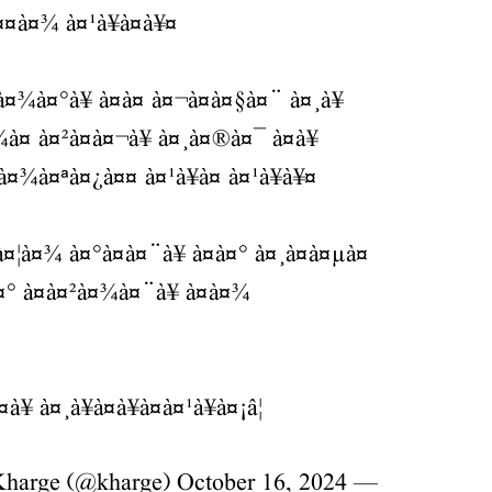
¤¤à¤¾ à¤¹à¥à¤à¥¤
®à¤¾à¤°à¥ à¤à¤ à¤¬à¤à¤§à¤¨ à¤¸à¥
¤ à¤²à¤à¤¬à¥ à¤¸à¤®à¤¯ à¤à¥
à¤¾à¤ªà¤¿à¤¤ à¤¹à¥à¤ à¤¹à¥à¥¤
¤à¤¦à¤¾ à¤°à¤à¤¨à¥ à¤à¤° à¤¸à¤à¤µà¤
¤° à¤à¤²à¤¾à¤¨à¥ à¤à¤¾
 à¤¸à¥à¤à¥à¤à¤¹à¥à¤¡â¦
October 16, 2024
— Mallikarjun Kharge (@kharge)