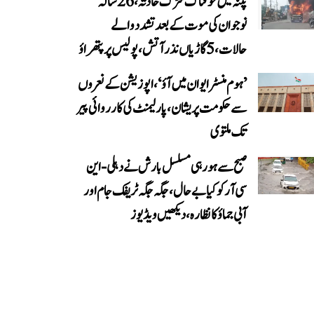
پٹنہ میں خوفناک سڑک حادثہ، 26 سالہ
نوجوان کی موت کے بعد تشدد والے
حالات، 5 گاڑیاں نذر آتش، پولیس پر پتھراؤ
’ہوم منسٹر ایوان میں آؤ‘، اپوزیشن کے نعروں
سے حکومت پریشان، پارلیمنٹ کی کارروائی پیر
تک ملتوی
صبح سے ہو رہی مسلسل بارش نے دہلی-این
سی آر کو کیا بے حال، جگہ جگہ ٹریفک جام اور
آبی جماؤ کا نظارہ، دیکھیں ویڈیوز