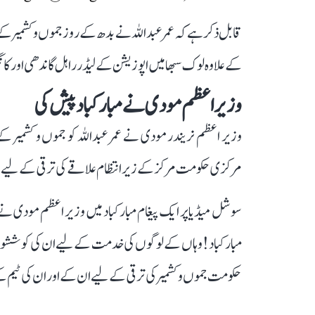
قابل ذکر ہے کہ عمر عبداللہ نے بدھ کے روز جموں و کشمیر ک
کے علاوہ لوک سبھا میں اپوزیشن کے لیڈر راہل گاندھی اور کا
وزیر اعظم مودی نے مبارکباد پیش کی
وزیر اعظم نریندر مودی نے عمر عبداللہ کو جموں و کشمیر کے 
مرکزی حکومت مرکز کے زیر انتظام علاقے کی ترقی کے لیے ا
سوشل میڈیا پر ایک پیغام مبارکباد میں وزیر اعظم مودی نے کہا
مبارکباد! وہاں کے لوگوں کی خدمت کے لیے ان کی کوششوں
حکومت جموں و کشمیر کی ترقی کے لیے ان کے اور ان کی ٹیم 