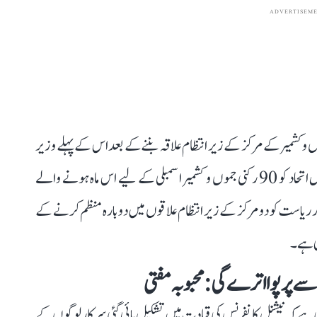
ADVERTISEM
 و کشمیر کے مرکز کے زیر انتظام علاقہ بننے کے بعد اس کے پہلے وزیر
اعلیٰ کے طور پر آج حلف لیا۔ عبداللہ کی این سی اور کانگریس اتحاد کو 90 رکنی جموں و کشمیر اسمبلی کے لیے اس ماہ ہونے والے
کثریت ملی۔ آرٹیکل 370 کے خاتمے اور ریاست کو دو مرکز کے زیر انتظام علاقوں میں دوبارہ منظم کرنے کے
ئی ہے۔
 پر پوا اترے گی: محبوبہ مفتی
کی ہے کہ نیشنل کانفرنس کی قیادت میں تشکیل پائی گئی سرکار لوگوں کے