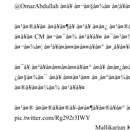
@OmarAbdullah
à¤à¥ à¤¬à¤§à¤¾à¤ à¤¦à¥à
à¤¹à¤®à¥à¤ à¤à¥à¤¶à¥ à¤¹à¥ à¤à¤¿ à¤¹à¤
à¤à¥à¤ CM à¤¬à¤¨à¤¾ à¤¹à¥à¥¤ à¤¯à¤¹à¤¾à
à¤¬à¤¾à¤¦ à¤²à¥à¤à¤¤à¤à¤¤à¥à¤° à¤¸à¥à¤¥
à¤¯à¥ à¤²à¥à¤à¤¤à¤à¤¤à¥à¤° à¤à¥ à¤à¤¿à
¿à¤§à¤¾à¤¨ à¤à¥ à¤¤à¤¹à¤¤ à¤¸à¤°à¤à¤¾à
à¤®à¥à¤à¤¼à¤¾ à¤¹à¥à¥¤
à¤¹à¤® à¤à¤®à¥à¤®à¥-à¤à¤¶à¥à¤®à¥à¤° à¤à¥
pic.twitter.com/Rg292r3IWY