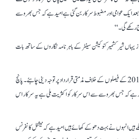
بعد ایک عوامی اور مضبوط سرکار بن گئی ہے امید ہے کہ جس بھروسے
ج رکھے گی۔‘‘
 یہاں شیر کشمیر کنوکیشن سینٹر کے باہر نامہ نگاروں کے ساتھ بات
انہوں نے کہا، ’’سب سے پہلے اس حکومت کو 5 اگست 2019 کے فیصلوں کے خلاف مذمتی قرارداد پر توجہ دینی چاہئے۔ پانچ
ید ہے کہ جس بھروسے سے اس سرکار کو اکثریت ملی ہے یہ سرکار اس
 لگے ہیں انہوں نے بہت دھوکے کھائے ہیں امید ہے کہ نیشنل کانفرنس