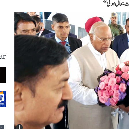
یت بحال ہوئی‘‘
ar
i