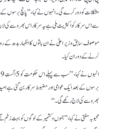
مشکلات کو دور کرے گی۔ انہوں نے کہا، ’’پانچ برسوں کے 
سے اس سرکار کو اکثریت ملی ہے یہ سرکار اس بھروسے کی لا
موصوف سابق وزیر اعلیٰ نے ان باتوں کا اظہار بدھ کے روز
کرنے کے دوران کیا۔
برسوں کے بعد ایک عوامی اور مضبوط سرکار بن گئی ہے ام
بھروسے کی لاج رکھے گی۔‘‘
محبوبہ مفتی نے کہا، ’’جموں و کشمیر کے لوگوں کو بہت زخم