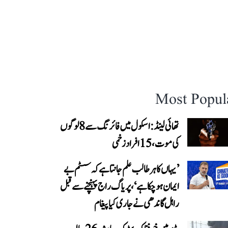
Most Popul
تھائی لینڈ: اسکول میں فائرنگ سے 8 لوگوں
کی موت، 15 افراد زخمی
’یہاں کا ہر طالب علم جانتا ہے کہ سسٹم بے
ایمان ہو چکا ہے‘، پریاگ راج پہنچنے سے قبل
راہل گاندھی نے جاری کیا پیغام