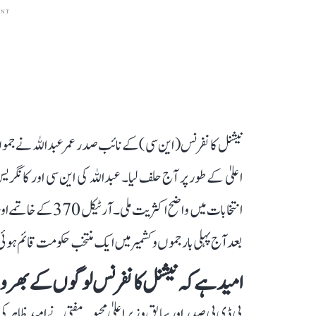
ENT
نیشنل کانفرنس ( این سی ) کے نائب صدر عمر عبداللہ نے جموں
انتخابات میں واضح ا
بعد آج پہلی بار جموں و کشمیر میں ایک منتخب حکومت قائم ہو
امید ہے کہ نیشنل کانفرنس لوگوں کے بھروسے
پی ڈی پی صدر اور سابق وزیر اعلیٰ محبوبہ مفتی نے امید ظاہر 