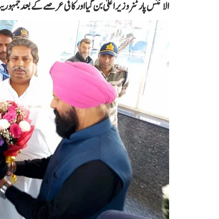
الائنس پارٹنر وزیر اعلیٰ بن گیا اور کافی عرصے کے بعد جمہور