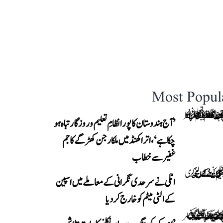
Most Popul
’آج ہندوستان کا پورا نظامِ تعلیم و روزگار تباہ ہو
چکا ہے‘، اتراکھنڈ میں ملکارجن کھڑگے کا جم
غفیر سے خطاب
اٹلی نے سرحدی نگرانی کے معاملے میں اسپین
کے الٹی میٹم کو خارج کر دیا