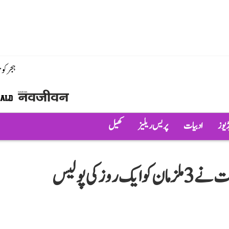
ہجر کو
ڈیوز
ادبیات
پریس ریلیز
کھیل
رام مندر عطیات چوری معاملہ: عدالت نے 3 ملزمان کو ایک روز کی پولیس