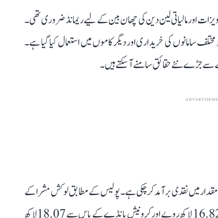
اویزات اور مالیاتی لین دین کی چھان بین کے لیے ریمانڈ ضروری تھی۔
 مختلف سامانوں کی خریداری اور دیگر کاموں میں استعمال کیا گیا ہے۔
ملے سے جڑے نئے حقائق سامنے آ سکتے ہیں۔
ADVERTISEM
مقدار میں نقدی برآمد کر چکی ہے۔ پولیس کے مطابق لوکش مشرا کے
پاس سے 14.25 لاکھ روپے، انوکلپ مشرا کے پاس سے 16.82 لاکھ روپے اور کرونیش پانڈے کے پاس سے 18.07 لاکھ