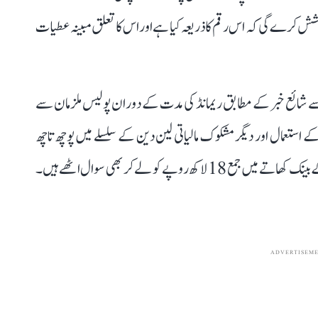
شش کرے گی کہ اس رقم کا ذریعہ کیا ہے اور اس کا تعلق مبینہ عطیات
سے شائع خبر کے مطابق ریمانڈ کی مدت کے دوران پولیس ملزمان سے
 استعمال اور دیگر مشکوک مالیاتی لین دین کے سلسلے میں پوچھ تاچھ
کرے گی۔ کرونیش پانڈے کے معاملے میں اس کی بیوی کے بینک کھاتے میں جمع 18 لاکھ روپے کو لے کر بھی سوال اٹھے ہیں۔
ADVERTISEM