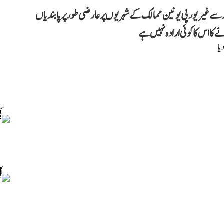
ے غیر یورپی یونین ممالک کے شہریوں پر عارضی طور پر پابندیاں