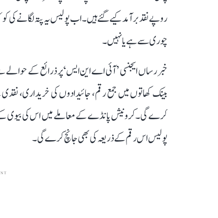
روپے نقد برآمد کیے گئے ہیں۔ اب پولیس یہ پتہ لگانے کی کو
چوری سے ہے یا نہیں۔
خبر رساں ایجنسی ’آئی اے این ایس‘ پر ذرائع کے حوالے 
بینک کھاتوں میں جمع رقم، جائیدادوں کی خریداری، نقدی کے
پولیس اس رقم کے ذریعہ کی بھی جانچ کرے گی۔
ENT