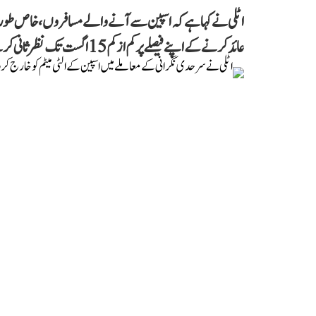
اٹلی نے کہا ہے کہ اسپین سے آنے والے مسافروں، خاص طور س
عائد کرنے کے اپنے فیصلے پر کم از کم 15 اگست تک نظرثانی کرنے کا اس کا کوئی ارادہ نہیں ہے