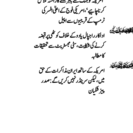
’امریکہ کو جنگ سے باہر نکلنے کا راستہ تلاش
کرنا چاہیے‘، امریکی فوج کے اعلیٰ افسر کی
ٹرمپ کے قریبیوں سے اپیل
اداکار راجپال یادو کے خلاف کوٹھی پر قبضہ
کرنے کی شکایت، سٹی مجسٹریٹ سے تحقیقات
کا مطالبہ
امریکہ کے ساتھ ایران مذاکرات کے حق
میں، لیکن سرینڈر نہیں کریں گے: صدر
پیزشکیان