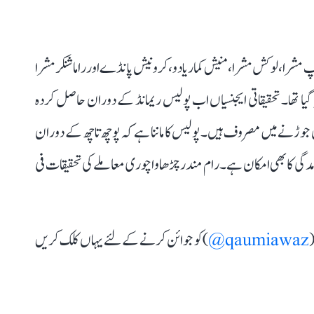
 مشرا، لوکش مشرا، منیش کمار یادو، کرونیش پانڈے اور راماشنکر مشرا
گیا تھا۔ تحقیقاتی ایجنسیاں اب پولیس ریمانڈ کے دوران حاصل کردہ
اں جوڑنے میں مصروف ہیں۔ پولیس کا ماننا ہے کہ پوچھ تاچھ کے دوران
آمدگی کا بھی امکان ہے۔ رام مندر چڑھاوا چوری معاملے کی تحقیقات فی
(
qaumiawaz@
) کو جوائن کرنے کے لئے یہاں کلک کریں