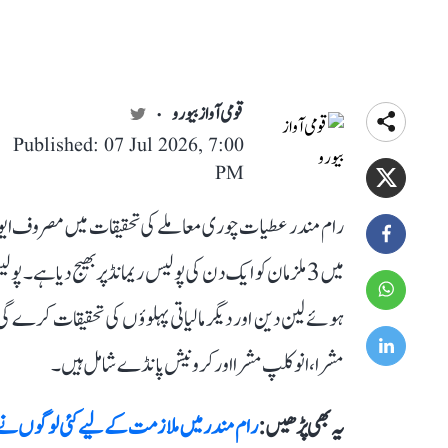
قومی آواز بیورو
Published: 07 Jul 2026, 7:00
PM
میں 3 ملزمان کو ایک دن کی پولیس ریمانڈ پر بھیج دیا ہے
ہوئے لین دین اور دیگر مالیاتی پہلوؤں کی تحقیقات کرے گی
مشرا، انوکلپ مشرا اور کرونیش پانڈے شامل ہیں۔
یہ بھی پڑھیں :
رام مندر میں ملازمت کے لیے کئی لوگوں نے د