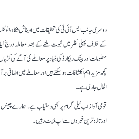
دوسری جانب ایس آئی ٹی کی تحقیقات میں اویناش شکلا، انوکلپ
کے خلاف پہلی نظر میں ثبوت ملنے کے بعد معاملہ درج کیا 
معلومات اور بینک ریکارڈ کی بنیاد پر معاملے کی آگے کی کڑی
کچھ مزید اہم انکشافات ہو سکتے ہیں اور معاملے میں اضافی بر
الحال جاری ہے۔
قومی آواز اب ٹیلی گرام پر بھی دستیاب ہے۔ ہمارے چینل 
اور تازہ ترین خبروں سے اپ ڈیٹ رہیں۔