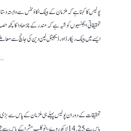
پولیس کا کہنا ہے کہ ملزمان کے بینک اکاؤنٹس سے وابستہ دست
تحقیقاتی ایجنسیوں کو شبہ ہے کہ مندر کے چڑھاوا کا کچھ حصہ
ایسے میں بینک ریکارڈ اور ڈیجیٹل لین دین کی جانچ سے معا
ENT
تحقیقات کے دوران پولیس پہلے ہی ملزمان کے پاس سے بڑی 