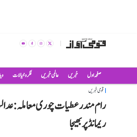
صفحہ اول
خبریں
عالمی خبریں
فکر و خیالات
وی
قومی خبریں
ریمانڈ پر بھیجا