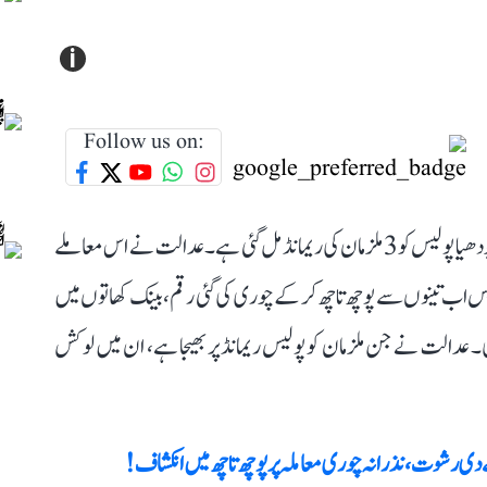
i
Follow us on:
رام مندر عطیات چوری معاملے کی تحقیقات میں مصروف ایودھیا پولیس کو 3 ملزمان کی ریمانڈ مل گئی ہے۔ عدالت نے اس معاملے
۔ پولیس اب تینوں سے پوچھ تاچھ کر کے چوری کی گئی رقم، بینک کھاتوں میں
۔ عدالت نے جن ملزمان کو پولیس ریمانڈ پر بھیجا ہے، ان میں لوکش
ی رشوت، نذرانہ چوری معاملہ پر پوچھ تاچھ میں انکشاف!