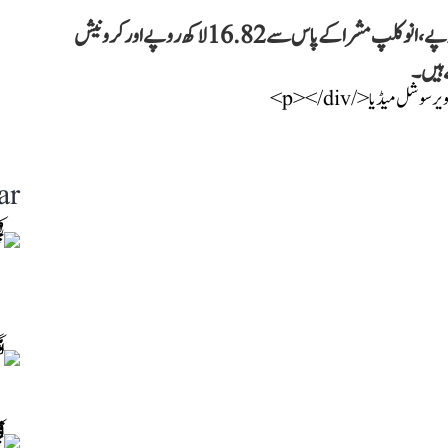
پولیس کے مطابق لوکش مشرا کے پاس سے 14.25 لاکھ روپے، انوکلپ مشرا کے پاس سے 16.82 لاکھ روپے اور کرونیش
ar