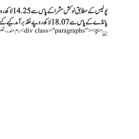
پانڈے کے پاس سے 18.07 لاکھ روپے نقد برآمد کیے گئے ہیں۔