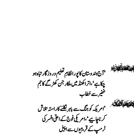
’آج ہندوستان کا پورا نظامِ تعلیم و روزگار تباہ ہو
چکا ہے‘، اتراکھنڈ میں ملکارجن کھڑگے کا جم
غفیر سے خطاب
’امریکہ کو جنگ سے باہر نکلنے کا راستہ تلاش
کرنا چاہیے‘، امریکی فوج کے اعلیٰ افسر کی
ٹرمپ کے قریبیوں سے اپیل