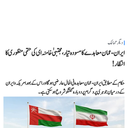
دیگر ممالک
ایران-عمان معاہدے کا مسودہ تیار، مجتبیٰ خامنہ ای کی حتمی منظوری کا
انتظار!
حکام کے مطابق ایران-عمان معاہدہ فی الحال عارضی ہوگا اور اس کے بعد امریکہ و ایران
کے درمیان جوہری پروگرام پر دوبارہ گفتگو شروع ہو سکتی ہے۔