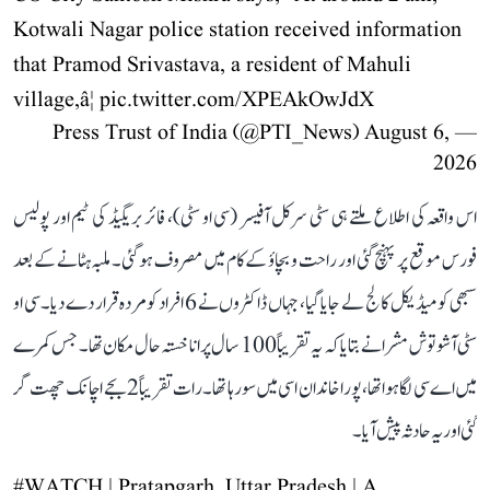
Kotwali Nagar police station received information
that Pramod Srivastava, a resident of Mahuli
village,â¦
pic.twitter.com/XPEAkOwJdX
August 6,
— Press Trust of India (@PTI_News)
2026
اس واقعہ کی اطلاع ملتے ہی سٹی سرکل آفیسر (سی او سٹی)، فائر بریگیڈ کی ٹیم اور پولیس
فورس موقع پر پہنچ گئی اور راحت و بچاؤ کے کام میں مصروف ہو گئی۔ ملبہ ہٹانے کے بعد
سبھی کو میڈیکل کالج لے جایا گیا، جہاں ڈاکٹروں نے 6 افراد کو مردہ قرار دے دیا۔ سی او
سٹی آشوتوش مشرا نے بتایا کہ یہ تقریباً 100 سال پرانا خستہ حال مکان تھا۔ جس کمرے
میں اے سی لگا ہوا تھا، پورا خاندان اسی میں سو رہا تھا۔ رات تقریباً 2 بجے اچانک چھت گر
گئی اور یہ حادثہ پیش آیا۔
#WATCH
| Pratapgarh, Uttar Pradesh | A