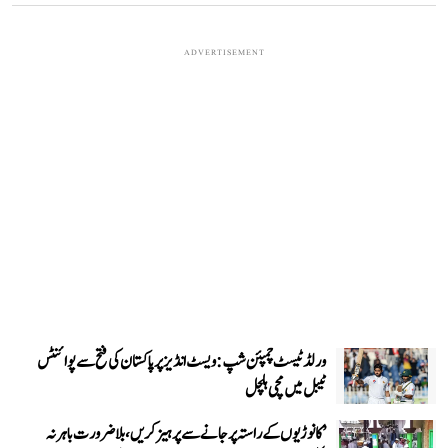
ADVERTISEMENT
ورلڈ ٹیسٹ چمپئن شپ: ویسٹ انڈیز پر پاکستان کی فتح سے پوائنٹس
ٹیبل میں مچی ہلچل
’کانوڑیوں کے راستہ پر جانے سے پرہیز کریں، بلاضرورت باہر نہ