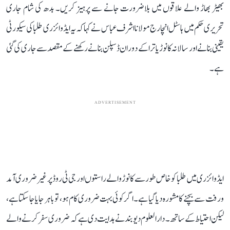
بھیڑ بھاڑ والے علاقوں میں بلاضرورت جانے سے پرہیز کریں۔ بدھ کی شام جاری
تحریری حکم میں ہاسٹل انچارج مولانا اشرف عباس نے کہا کہ یہ ایڈوائزری طلبا کی سیکورٹی
یقینی بنانے اور سالانہ کانوڑ یاترا کے دوران ڈسپلن بنانے رکھنے کے مقصد سے جاری کی گئی
ہے۔
ADVERTISEMENT
ایڈوائزری میں طلبا کو خاص طور سے کانوڑ والے راستوں اور جی ٹی روڈ پر غیر ضروری آمد
و رفت سے بچنے کا مشورہ دیا گیا ہے۔ اگر کوئی بہت ضروری کام ہو، تو باہر جایا جا سکتا ہے،
لیکن احتیاط کے ساتھ۔ دارالعلوم دیوبند نے ہدایت دی ہے کہ ضروری سفر کرنے والے