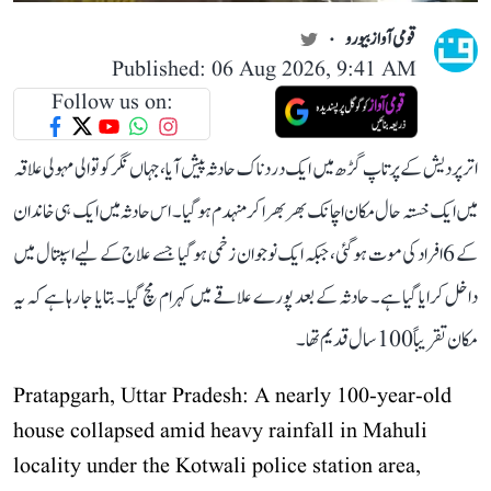
قومی آواز بیورو
Published: 06 Aug 2026, 9:41 AM
Follow us on:
اتر پردیش کے پرتاپ گڑھ میں ایک دردناک حادثہ پیش آیا، جہاں نگر کوتوالی مہولی علاقہ
میں ایک خستہ حال مکان اچانک بھربھرا کر منہدم ہو گیا۔ اس حادثہ میں ایک ہی خاندان
کے 6 افراد کی موت ہو گئی، جبکہ ایک نوجوان زخمی ہو گیا جسے علاج کے لیے اسپتال میں
داخل کرایا گیا ہے۔ حادثہ کے بعد پورے علاقے میں کہرام مچ گیا۔ بتایا جا رہا ہے کہ یہ
مکان تقریباً 100 سال قدیم تھا۔
Pratapgarh, Uttar Pradesh: A nearly 100-year-old
house collapsed amid heavy rainfall in Mahuli
locality under the Kotwali police station area,