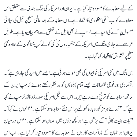
کے لیے معاہدے کا مسودہ تیار کیا ہے۔ ایران اور امریکہ کی جنگ بندی سے متعلق اس
معاہدے کو اب حتمی منظوری کا انتظار ہے۔ اس معاہدہ کے بعد عالمی سطح پر تیل کی سپلائی
معمول پر آنے کی امید ہے۔ ٹرمپ نے بھی ڈیل کے تعلق سے اہم بیان دیا ہے۔ طویل
عرصے سے جاری جنگ میں امریکہ کے ہتھیاروں کی کمی کو لے کر پینٹاگون کے علاوہ کئی
سطح پر تشویش کا اظہار کیا گیا ہے۔
اس جنگ میں کئی امریکی فوجیوں کی بھی موت ہوئی ہے۔ ایسے میں امید کی جا رہی ہے کہ
اقتصادی اور فوجی نقصانات جیسے تمام پہلوؤں کو مدنظر رکھتے ہوئے ٹرمپ ایران کے
ساتھ معاہدے کو ترجیح دے رہے ہیں۔ اس سے قبل امریکی صدر ڈونالڈ ٹرمپ نے کہا
ہے کہ ’’آبنائے ہرمز کو دوبارہ کھولنے پر اس ہفتے معاہدہ ہو سکتا ہے۔‘‘ انہوں نے کہا کہ
’’بات چیت کافی آگے بڑھی ہے اور کچھ دنوں میں اعلان ہو سکتا ہے۔‘‘ اس درمیان
ایران اور عمان کے مذاکرات کاروں نے معاہدے کا مسودہ تیار کر لیا ہے۔ اب اس