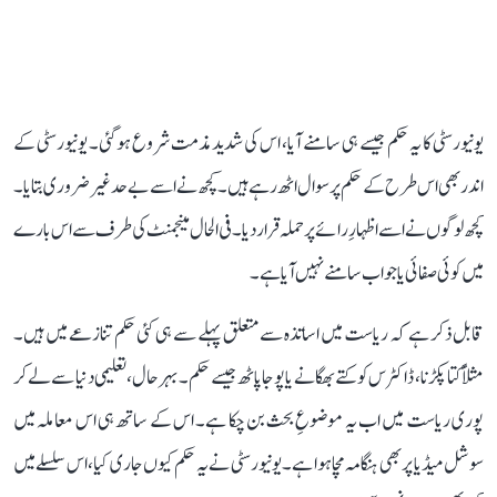
یونیورسٹی کا یہ حکم جیسے ہی سامنے آیا، اس کی شدید مذمت شروع ہو گئی۔ یونیورسٹی کے
اندر بھی اس طرح کے حکم پر سوال اٹھ رہے ہیں۔ کچھ نے اسے بے حد غیر ضروری بتایا۔
کچھ لوگوں نے اسے اظہارِ رائے پر حملہ قرار دیا۔ فی الحال مینجمنٹ کی طرف سے اس بارے
میں کوئی صفائی یا جواب سامنے نہیں آیا ہے۔
قابل ذکر ہے کہ ریاست میں اساتذہ سے متعلق پہلے سے ہی کئی حکم تنازعے میں ہیں۔
مثلاً کتا پکڑنا، ڈاکٹرس کو کتے بھگانے یا پوجا پاٹھ جیسے حکم۔ بہرحال، تعلیمی دنیا سے لے کر
پوری ریاست میں اب یہ موضوعِ بحث بن چکا ہے۔ اس کے ساتھ ہی اس معاملہ میں
سوشل میڈیا پر بھی ہنگامہ مچا ہوا ہے۔ یونیورسٹی نے یہ حکم کیوں جاری کیا، اس سلسلے میں