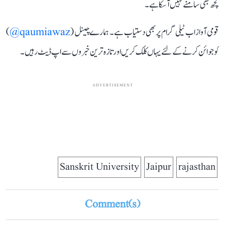
کچھ بھی سامنے نہیں آ سکا ہے۔
قومی آواز اب ٹیلی گرام پر بھی دستیاب ہے۔ ہمارے چینل (
qaumiawaz@
)
کو جوائن کرنے کے لئے یہاں کلک کریں اور تازہ ترین خبروں سے اپ ڈیٹ رہیں۔
ADVERTISEMENT
Sanskrit University
Jaipur
rajasthan
Comment(s)