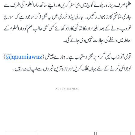
طلبا صرف ریزرو ریلوے کوچ میں ہی سفر کریں اور اپنے ساتھ دارالعلوم کی طرف سے
جاری شناختی کارڈ ہمیشہ رکھیں۔ جاری ایڈوائزری میں یہ بھی ذکر موجود ہے کہ سورج
غروب ہونے کے بعد بغیر ادارہ کا شناختی کارڈ دکھائے کسی بھی طالب علم کو دارالعلوم کے
احاطہ میں داخلے کی اجازت نہیں دی جائے گی۔
قومی آواز اب ٹیلی گرام پر بھی دستیاب ہے۔ ہمارے چینل (
qaumiawaz@
)
کو جوائن کرنے کے لئے یہاں کلک کریں اور تازہ ترین خبروں سے اپ ڈیٹ رہیں۔
ADVERTISEMENT