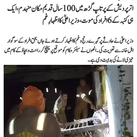
اتر پردیش کے پرتاپ گڑھ میں 100 سال قدیم مکان منہدم، ایک
ہی کنبہ کے 6 افراد کی موت، وزیر اعلیٰ کا اظہارِ غم
وزیر اعلیٰ نے حادثے پر گہرے رنج و غم کا اظہار کرتے ہوئے جاں بحق افراد کے سوگوار
اہل خانہ سے تعزیت کی۔ انھوں نے سینئر حکام کو موقع پر پہنچ کر راحت و بچاؤ کے کام میں
تیزی لانے کی ہدایت دی ہے۔