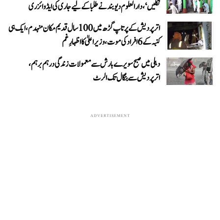
نکلیں‘، دارالعلوم دیوبند نے طلبا کے لیے جاری کی ایڈوائزری
اتر پردیش کے پرتاپ گڑھ میں 100 سال قدیم مکان منہدم، ایک ہی
کنبہ کے 6 افراد کی موت، وزیر اعلیٰ کا اظہارِ غم
دہلی میں صبح سویرے بارش سے معمولات زندگی درہم برہم،
اترپردیش سے بنگال تک الرٹ
ADVERTISEMENT