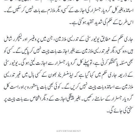
اساتذہ بغیر کُل گرو یا رجسٹرار کی اجازت کے کسی دیگر ملازم سے بات نہیں کر سکیں گے۔
اس طرح کے حکم کی شدید تنقید ہو گئی ہے۔
جاری حکم کے مطابق یونیورسٹی کے تدریسی ملازمین، جن میں پروفیسر اور لیکچرر شامل
ہیں، وہ کسی دیگر غیر تدریسی ملازمین سے بغیر اجازت بات چیت نہیں کر پائیں گے۔ کسی کو
بھی مسئلہ یا گفتگو کرنی ہے، تو پہلے کُل گرو یا رجسٹرار سے اجازت لینی ہوگی۔ یونیورسٹی
کے ذریعہ جاری حکم میں کہا گیا ہے کہ ایڈمنسٹریٹو بھون کے کسی ہال میں غیر تدریسی
ملازمین سے اساتذہ بات چیت نہیں کریں گے۔ کوئی بھی بات یا مشورہ براہ راست کُل
گرو یا رجسٹرار کے سامنے رکھیں۔ بغیر پیشگی اجازت کے دیگر اشخاص سے بات چیت پر
سختی کی جائے گی۔
ADVERTISEMENT