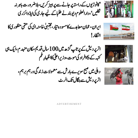
’کانوڑیوں کے راستہ پر جانے سے پرہیز کریں، بلاضرورت باہر نہ
نکلیں‘، دارالعلوم دیوبند نے طلبا کے لیے جاری کی ایڈوائزری
ایران-عمان معاہدے کا مسودہ تیار، مجتبیٰ خامنہ ای کی حتمی منظوری کا
انتظار!
اتر پردیش کے پرتاپ گڑھ میں 100 سال قدیم مکان منہدم، ایک ہی
کنبہ کے 6 افراد کی موت، وزیر اعلیٰ کا اظہارِ غم
دہلی میں صبح سویرے بارش سے معمولات زندگی درہم برہم،
اترپردیش سے بنگال تک الرٹ
ADVERTISEMENT