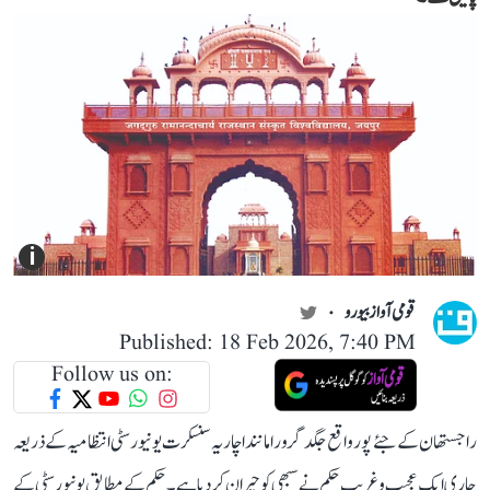
i
قومی آواز بیورو
Published: 18 Feb 2026, 7:40 PM
Follow us on:
راجستھان کے جئے پور واقع جگد گرو راماننداچاریہ سنسکرت یونیورسٹی انتظامیہ کے ذریعہ
جاری ایک عجیب و غریب حکم نے سبھی کو حیران کر دیا ہے۔ حکم کے مطابق یونیورسٹی کے