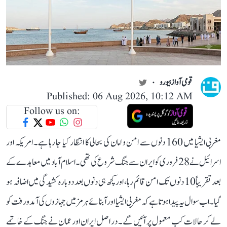
قومی آواز بیورو
Published: 06 Aug 2026, 10:12 AM
Follow us on:
مغربی ایشیا میں 160 دنوں سے امن و امان کی بحالی کا انتظار کیا جا رہا ہے۔ امریکہ اور
اسرائیل نے 28 فروری کو ایران سے جنگ شروع کی تھی۔ اسلام آباد میں معاہدے کے
بعد تقریباً 10 دنوں تک امن قائم رہا، اور کچھ ہی دنوں بعد دوبارہ کشیدگی میں اضافہ ہو
گیا۔ اب سوال یہ پیدا ہوتا ہے کہ مغربی ایشیا اور آبنائے ہرمز میں جہازوں کی آمد و رفت کو
لے کر حالات کب معمول پر آئیں گے۔ در اصل ایران اور عمان نے جنگ کے خاتمے