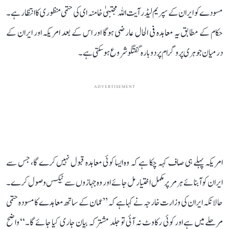
مسودے کو ایران کے سپریم لیڈر آیت اللہ مجتبیٰ خامنہ ای کی حتمی منظوری کا انتظار ہے۔
حکام کے مطابق یہ معاہدہ فی الحال عارضی ہوگا اور اس کے بعد امریکہ اور ایران کے
درمیان جوہری پروگرام پر دوبارہ گفتگو شروع ہو سکتی ہے۔
ADVERTISEMENT
امریکہ پہلے ہی صاف کہہ چکا ہے کہ وہ ایسا کوئی معاہدہ قبول نہیں کرے گا، جس سے
ایران کو آبنائے ہرمر پر مکمل اختیار مل جائے اور وہ جہازوں سے ٹیکس وصول کرے۔
حالانکہ ایران کی وزارت خارجہ نے کہا ہے کہ ’’عمان کے ساتھ معاہدے کا مسودہ حتمی
مرحلے میں ہے اور کوئی رکاوٹ نہ آئی تو جلد مشترکہ بیان جاری کیا جائے گا۔‘‘ واضح