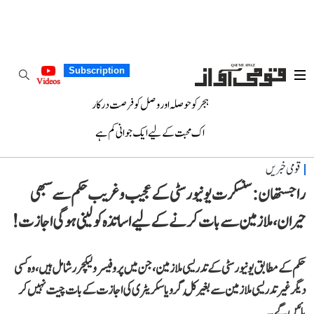
Subscription
Videos
ہجر کو حوصلہ اور وصل کو فرصت درکار
اک محبت کے لیے ایک جوانی کم ہے
قومی خبریں
راجستھان: سنسکرت یونیورسٹی کے عجیب و غریب حکم سے سبھی
حیران، ملازمین سے بات کرنے کے لیے اساتذہ کو لینی ہوگی اجازت!
حکم کے مطابق یونیورسٹی کے تدریسی ملازمین، جن میں پروفیسر و لیکچرر شامل ہیں، وہ کسی
دیگر غیر تدریسی ملازمین سے بغیر کُل گرو یا سکریٹری کی اجازت کے بات چیت نہیں کر
پائیں گے۔