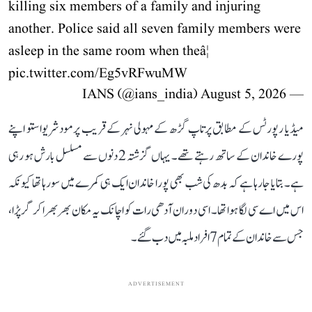
killing six members of a family and injuring
another. Police said all seven family members were
asleep in the same room when theâ¦
pic.twitter.com/Eg5vRFwuMW
August 5, 2026
— IANS (@ians_india)
میڈیا رپورٹس کے مطابق پرتاپ گڑھ کے مہولی نہر کے قریب پرمود شریواستو اپنے
پورے خاندان کے ساتھ رہتے تھے۔ یہاں گزشتہ 2 دنوں سے مسلسل بارش ہو رہی
ہے۔ بتایا جا رہا ہے کہ بدھ کی شب بھی پورا خاندان ایک ہی کمرے میں سو رہا تھا کیونکہ
اس میں اے سی لگا ہوا تھا۔ اسی دوران آدھی رات کو اچانک یہ مکان بھربھرا کر گر پڑا،
جس سے خاندان کے تمام 7 افراد ملبہ میں دب گئے۔
ADVERTISEMENT