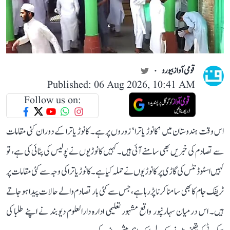
قومی آواز بیورو
Published: 06 Aug 2026, 10:41 AM
Follow us on:
اس وقت ہندوستان میں ’کانوڑ یاترا‘ زوروں پر ہے۔ کانوڑ یاترا کے دوران کئی مقامات
سے تصادم کی خبریں بھی سامنے آئی ہیں۔ کہیں کانوڑیوں نے پولیس کی پٹائی کی ہے، تو
کہیں اسٹوڈنٹس کی گاڑی پر کانوڑیوں نے حملہ کیا ہے۔ کانوڑ یاترا کی وجہ سے کئی مقامات پر
ٹریفک جام کا بھی سامنا کرنا پڑ رہا ہے، جس سے کئی بار تصادم والے حالات پیدا ہو جاتے
ہیں۔ اس درمیان سہارنپور واقع مشہور تعلیمی ادارہ دارالعلوم دیوبند نے اپنے طلبا کی