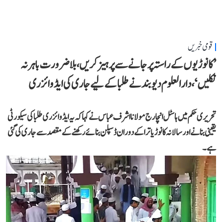
قومی خبریں
’کانوڑیوں کے راستہ پر جانے سے پرہیز کریں، بلاضرورت باہر نہ
نکلیں‘، دارالعلوم دیوبند نے طلبا کے لیے جاری کی ایڈوائزری
تحریری حکم میں ہاسٹل انچارج مولانا اشرف عباس نے کہا کہ یہ ایڈوائزری طلبا کی سیکورٹی
یقینی بنانے اور سالانہ کانوڑ یاترا کے دوران ڈسپلن بنائے رکھنے کے مقصد سے جاری کی گئی
ہے۔