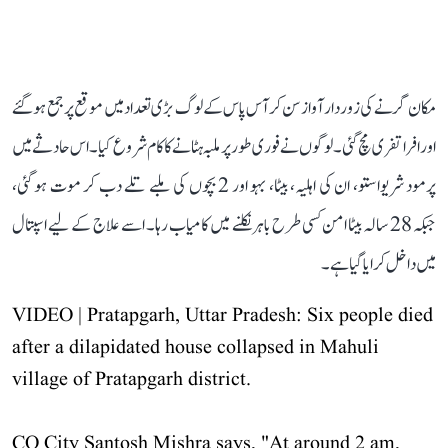
مکان گرنے کی زور دار آواز سن کر آس پاس کے لوگ بڑی تعداد میں موقع پر جمع ہو گئے
اور افرا تفری مچ گئی۔ لوگوں نے فوری طور پر ملبہ ہٹانے کا کام شروع کیا۔ اس حادثے میں
پرمود شریواستو، ان کی اہلیہ، بیٹا، بہو اور 2 بچوں کی ملبے تلے دب کر موت ہو گئی،
جبکہ 28 سالہ بیٹا امن کسی طرح باہر نکلنے میں کامیاب رہا۔ اسے علاج کے لیے اسپتال
میں داخل کرایا گیا ہے۔
VIDEO | Pratapgarh, Uttar Pradesh: Six people died
after a dilapidated house collapsed in Mahuli
village of Pratapgarh district.
CO City Santosh Mishra says, "At around 2 am,