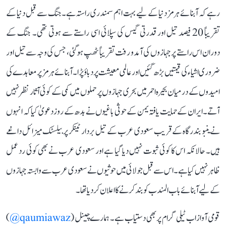
رہے کہ آبنائے ہرمز دنیا کے لیے بہت اہم سمندری راستہ ہے۔ جنگ سے قبل دنیا کے
تقریباً 20 فیصد تیل اور قدرتی گیس کی سپلائی اسی راستے سے ہوتی تھی۔ جنگ کے
دوران اس راستے پر جہازوں کی آمد و رفت تقریباً ٹھپ ہو گئی، جس کی وجہ سے تیل اور
ضروری اشیاء کی قیمتیں بڑھ گئیں اور عالمی معیشت پر دباؤ پڑا۔ آبنائے ہرمز پر معاہدے کی
امیدوں کے درمیان بحیرہ احمر میں بحری جہازوں پر حملوں میں کمی کے کوئی آثار نظر نہیں
آتے۔ ایران کے حمایت یافتہ یمن کے حوثی باغیوں نے بدھ کے روز دعویٰ کیا کہ انہوں
نے ینبو بندرگاہ کے قریب سعودی عرب کے تیل بردار ٹینکر پر بیلسٹک میزائل داغے
ہیں۔ حالانکہ اس کا کوئی ثبوت نہیں دیا گیا ہے اور سعودی عرب نے بھی کوئی رد عمل
ظاہر نہیں کیا ہے۔ اس سے قبل جولائی میں حوثیوں نے سعودی عرب سے وابستہ جہازوں
کے لیے آبنائے باب المندب کو بند کرنے کا اعلان کر دیا تھا۔
قومی آواز اب ٹیلی گرام پر بھی دستیاب ہے۔ ہمارے چینل (
qaumiawaz@
)