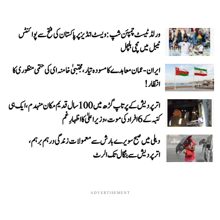
ورلڈ ٹیسٹ چمپئن شپ: ویسٹ انڈیز پر پاکستان کی فتح سے پوائنٹس
ٹیبل میں مچی ہلچل
ایران-عمان معاہدے کا مسودہ تیار، مجتبیٰ خامنہ ای کی حتمی منظوری کا
انتظار!
اتر پردیش کے پرتاپ گڑھ میں 100 سال قدیم مکان منہدم، ایک ہی
کنبہ کے 6 افراد کی موت، وزیر اعلیٰ کا اظہارِ غم
دہلی میں صبح سویرے بارش سے معمولات زندگی درہم برہم،
اترپردیش سے بنگال تک الرٹ
ADVERTISEMENT