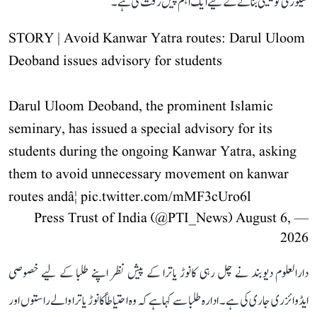
سیکورٹی کو یقینی بنانے کے لیے ایک اہم پیش رفت کی ہے۔
STORY | Avoid Kanwar Yatra routes: Darul Uloom
Deoband issues advisory for students
Darul Uloom Deoband, the prominent Islamic
seminary, has issued a special advisory for its
students during the ongoing Kanwar Yatra, asking
them to avoid unnecessary movement on kanwar
routes andâ¦
pic.twitter.com/mMF3cUro6l
August 6,
— Press Trust of India (@PTI_News)
2026
دارالعلوم دیوبند نے چل رہی کانوڑ یاترا کے پیش نظر اپنے طلبا کے لیے خصوصی
ایڈوائزری جاری کی ہے۔ ادارہ طلبا سے کہا ہے کہ وہ احتیاطاً کانوڑ یاترا والے راستوں اور