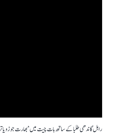
راہل گاندھی طلبا کے ساتھ بات چیت میں ’بھارت جوڑو یاترا‘ ک