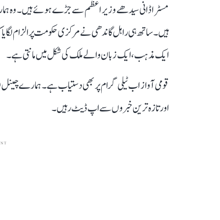
مسٹر اڈانی سیدھے وزیر اعظم سے جڑے ہوئے ہیں۔ وہ ہمار
ہیں۔ ساتھ ہی راہل گاندھی نے مرکزی حکومت پر الزام لگایا کہ
ایک مذہب، ایک زبان والے ملک کی شکل میں مانتی ہے۔
قومی آواز اب ٹیلی گرام پر بھی دستیاب ہے۔ ہمارے چینل 
اور تازہ ترین خبروں سے اپ ڈیٹ رہیں۔
ENT