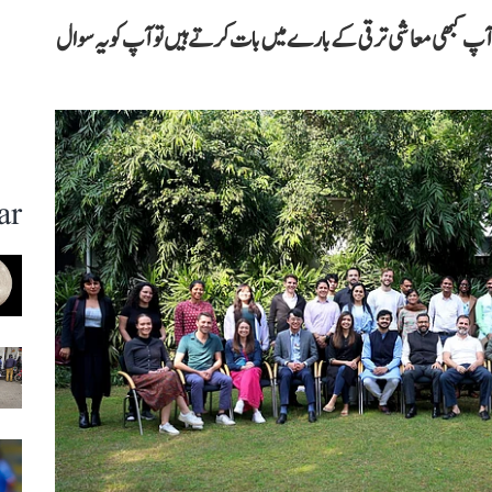
پ کبھی معاشی ترقی کے بارے میں بات کرتے ہیں تو آپ کو یہ سوال
ar