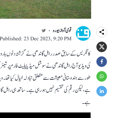
قومی آواز بیورو
Published: 23 Dec 2023, 9:20 PM
کانگریس کے سابق صدر راہل گاندھی نے گزشتہ دنوں ہارورڈ یون
طور سے ہندوستانی معیشت سے متعلق تبادلہ خیال کیا تھا۔ وی
ہے، لیکن رقم کی تقسیم نہیں ہو رہی ہے۔ ساتھ ہی راہل گاند
ہے۔