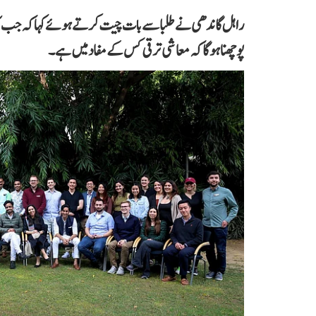
راہل گاندھی نے طلبا سے بات چیت کرتے ہوئے کہا کہ جب آ
پوچھنا ہوگا کہ معاشی ترقی کس کے مفاد میں ہے۔