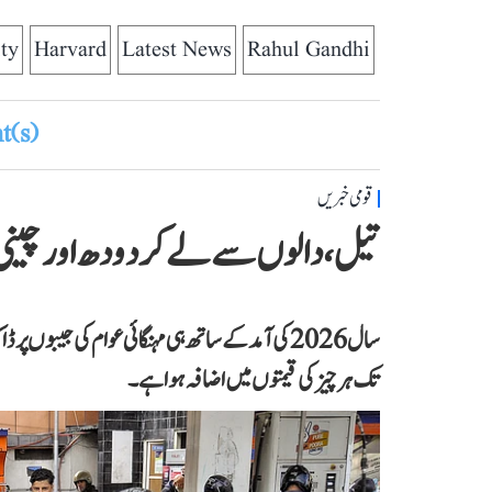
ty
Harvard
Latest News
Rahul Gandhi
(s)
قومی خبریں
تیل، دالوں سے لے کر دودھ اور چینی ت
سال 2026 کی آمد کے ساتھ ہی مہنگائی عوام کی جیبو
تک ہر چیز کی قیمتوں میں اضافہ ہوا ہے۔