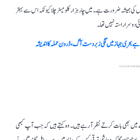
وں کی ہمیشہ ضرورت ہے۔ میں چار ہزار کلومیٹر چلا کیونکہ اس سے بہتر
ئی دوسرا راستہ نہیں تھا۔
ے بحری جہاز میں لگی زبردست آگ، ڈرون حملہ کا اندیشہ
ADVERTISEM
 میں بھی بات کرتے نظر آ رہے ہیں۔ وہ کہتے ہیں کہ جب آپ کبھی
 پوچھنا ہوگا کہ معاشی ترقی کس کے مفاد میں ہے۔ راہل گاندھی نے