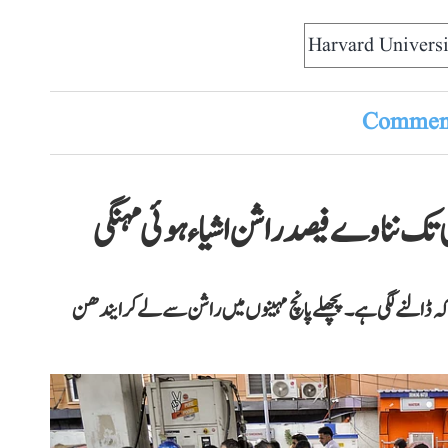
Harvard Universi
Comment
ک نناوے فیصد راشن اشیاء ہوئی مہنگی
ں پر ڈاکہ ڈالنے لگی ہے۔ پچھلے پانچ مہینوں میں راشن سے لے کر ایندھن