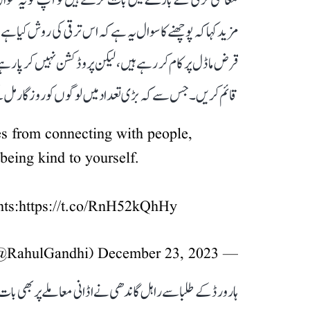
مزید کہا کہ پوچھنے کا سوال یہ ہے کہ اس ترقی کی روش کیا ہے، 
قرض ماڈل پر کام کر رہے ہیں، لیکن پروڈکشن نہیں کر پا رہے 
قائم کریں۔ جس سے کہ بڑی تعداد میں لوگوں کو روزگار مل 
es from connecting with people,
 being kind to yourself.
ts:
https://t.co/RnH52kQhHy
December 23, 2023
— Rahul Gandhi (@RahulGandhi)
ہارورڈ کے طلبا سے راہل گاندھی نے اڈانی معاملے پر بھی بات