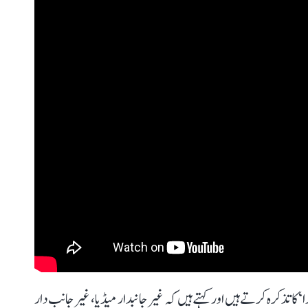
ا تذکرہ کرتے ہیں اور کہتے ہیں کہ غیر جانبدار میڈیا، غیر جانب دار