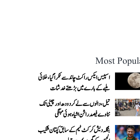
Most Popul
اسپیس ایکس راکٹ چاند سے ٹکرا گیا، خلائی
ملبے کے بارے میں بڑھتے خدشات
تیل، دالوں سے لے کر دودھ اور چینی تک
نناوے فیصد راشن اشیاء ہوئی مہنگی
بنگلہ دیش کرکٹ ٹیم کے سابق کپتان شکیب