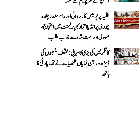
الحسن کے گھر پر بم سے حملہ
طلبہ پر پولیس کارروائی اور رام مندر چندہ
چوری پر انڈیا اتحاد کا پارلیمنٹ میں احتجاج،
مودی اور امت شاہ سے جواب طلب
کانگریس کی بڑی کامیابی: مختلف شعبوں کی
ڈیڑھ درجن نمایاں شخصیات نے تھاما پارٹی کا
ہاتھ