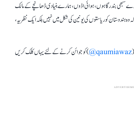
ے سبھی بندرگاہوں، ہوائی اڈوں، ہمارے بنیادی ڈھانچے کے مالک
 وہ ہندوستان کو ریاستوں کی یونین کی شکل میں نہیں بلکہ ایک نظریہ،
(
qaumiawaz@
) کو جوائن کرنے کے لئے یہاں کلک کریں
ADVERTISEM