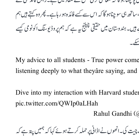
ساتھ ہی سوچنا ہوگا کہ اس سے کسے فائدہ ہو رہا ہے۔ پھر وہ کہتے ہیں ہم
ہیں۔ ہندوستان میں حقیقی چیلنج یہ ہے کہ ہم پروڈیوسنگ اکونومی کیسے
سکے۔
My advice to all students - True power com
listening deeply to what theyâre saying, and
Dive into my interaction with Harvard studen
pic.twitter.com/QWIp0aLHah
 چیت کی۔ انھوں نے اڈانی پر حملہ کرتے ہوئے کہا کہ ہمیں پتہ ہے کہ