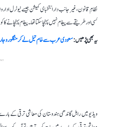
نظامِ قانون، غیر جانب دار انتخبای کمیشن جیسے نیوٹرل ادار
کسی اور طریقے سے پیغام نہیں پہنچا سکتا تھا۔ پیغام پہنچانے کا کو
یہ بھی پڑھیں :
سعودی عرب سے خام تیل لے کر منگلورو جا رہ
ENT
ویڈیو میں راہل گاندھی ہندوستان کی معاشی ترقی کے بارے
معاشی ترقی کے بارے میں بات کرتے ہیں تو آپ کو یہ سوال