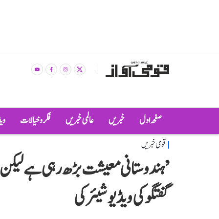
صفحہ اول
خبریں
عالمی خبریں
فکر و خیالات
وی
قومی خبریں
’ہندوستانی معیشت بڑھ رہی ہے لیکن..
گفتگو کی ویڈیو شیئر کی