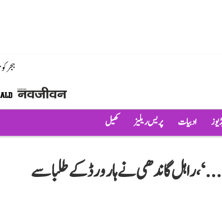
ہجر کو
ڈیوز
ادبیات
پریس ریلیز
کھیل
.‘، راہل گاندھی نے ہارورڈ کے طلبا سے