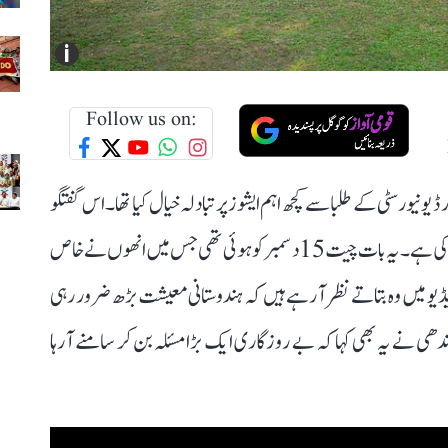
i
Follow us on:
یورسٹی کے طلبا سے کچھ اہم ایشوز پر تبادلہ خیال کیا تھا۔ اس گفتگو
کی ویڈیو آج راہل گاندھی نے سوشل میڈیا پلیٹ فارم پر شیئر کی ہے۔ یہ بات چیت 15 دسمبر کو ہوئی تھی جس میں انھوں نے خاص
ڈیو میں وہ بتاتے نظر آ رہے ہیں کہ ہندوستانی معیشت بڑھ ضرور رہی
ھی نے یہ بھی کہا کہ بے روزگاری ایک بڑا مسئلہ بن کر سامنے آ رہا