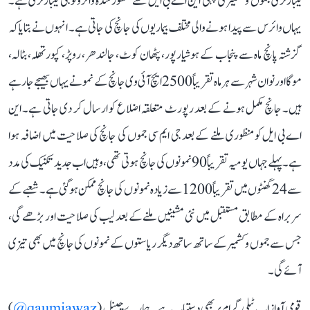
لیبارٹری جموں و کشمیر کی پہلی این اے بی ایل سے منظور شدہ وائرولوجی لیبارٹری ہے۔
یہاں وائرس سے پیدا ہونے والی مختلف بیماریوں کی جانچ کی جاتی ہے۔ انہوں نے بتایا کہ
گزشتہ پانچ ماہ سے پنجاب کے ہوشیارپور، پٹھان کوٹ، جالندھر، روپڑ، کپورتھلہ، بٹالہ،
موگا اور نوان شہر سے ہر ماہ تقریباً 2500 ایچ آئی وی جانچ کے نمونے یہاں بھیجے جا رہے
ہیں۔ جانچ مکمل ہونے کے بعد رپورٹ متعلقہ اضلاع کو ارسال کر دی جاتی ہے۔ این
اے بی ایل کو منظوری ملنے کے بعد جی ایم سی جموں کی جانچ کی صلاحیت میں اضافہ ہوا
ہے۔ پہلے جہاں یومیہ تقریباً 90 نمونوں کی جانچ ہوتی تھی، وہیں اب جدید تکنیک کی مدد
سے 24 گھنٹوں میں تقریباً 1200 سے زیادہ نمونوں کی جانچ ممکن ہو گئی ہے۔ شعبے کے
سربراہ کے مطابق مستقبل میں نئی مشینیں ملنے کے بعد لیب کی صلاحیت اور بڑھے گی،
جس سے جموں و کشمیر کے ساتھ ساتھ دیگر ریاستوں کے نمونوں کی جانچ میں بھی تیزی
آئے گی۔
قومی آواز اب ٹیلی گرام پر بھی دستیاب ہے۔ ہمارے چینل (
qaumiawaz@
)