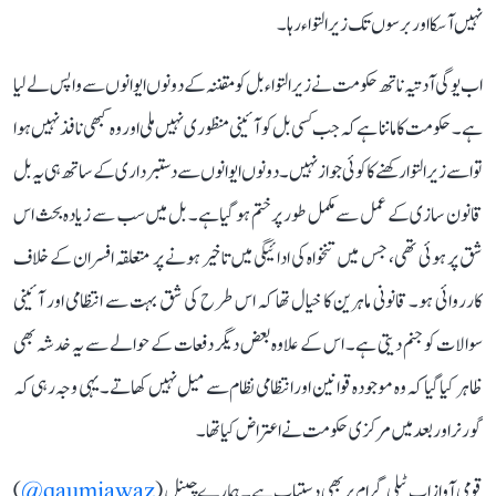
نہیں آسکا اور برسوں تک زیر التواء رہا۔
اب یوگی آدتیہ ناتھ حکومت نے زیر التواء بل کو مقننہ کے دونوں ایوانوں سے واپس لے لیا
ہے۔ حکومت کا ماننا ہے کہ جب کسی بل کو آئینی منظوری نہیں ملی اور وہ کبھی نافذ نہیں ہوا
تو اسے زیر التوا رکھنے کا کوئی جواز نہیں۔ دونوں ایوانوں سے دستبرداری کے ساتھ ہی یہ بل
قانون سازی کے عمل سے مکمل طور پر ختم ہو گیا ہے۔ بل میں سب سے زیادہ بحث اس
شق پر ہوئی تھی، جس میں تنخواہ کی ادائیگی میں تاخیر ہونے پر متعلقہ افسران کے خلاف
کارروائی ہو۔ قانونی ماہرین کا خیال تھا کہ اس طرح کی شق بہت سے انتظامی اور آئینی
سوالات کو جنم دیتی ہے۔ اس کے علاوہ بعض دیگر دفعات کے حوالے سے یہ خدشہ بھی
ظاہر کیا گیا کہ وہ موجودہ قوانین اور انتظامی نظام سے میل نہیں کھاتے۔ یہی وجہ رہی کہ
گورنر اور بعد میں مرکزی حکومت نے اعتراض کیا تھا۔
قومی آواز اب ٹیلی گرام پر بھی دستیاب ہے۔ ہمارے چینل (
qaumiawaz@
)