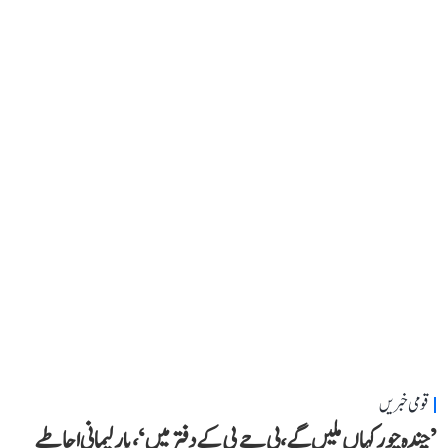
قومی خبریں
’چندہ چور کہاں ملیں گے، بی جے پی کے دفتر میں‘، پارلیمانی احاطے