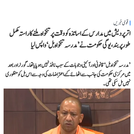
قومی خبریں
اتر پردیش میں مدارس کے اساتذہ کو وقت پر تنخواہ ملنے کا راستہ مکمل
طور پر بند، یوگی حکومت نے ’مدرسہ تنخواہ بل‘ واپس لیا
’مدرسہ تنخواہ بل‘ قانونی اور آئینی وجوہات کے سبب نافذ نہیں ہو پایا تھا۔ گورنر اور بعد
میں مرکزی حکومت کی جانب سے اٹھائے گئے اعتراضات کی وجہ سے اس بل کو منظوری
نہیں مل سکی تھی۔