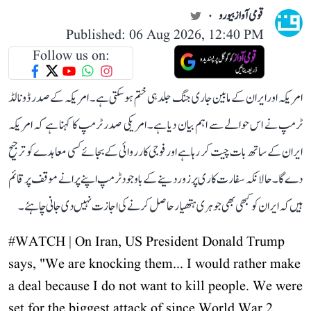
قومی آواز بیورو
Published: 06 Aug 2026, 12:40 PM
Follow us on:
امریکہ اور ایران کے مابین جاری جنگ جلد ہی ختم ہو سکتی ہے۔ امریکہ کے صدر ڈونالڈ
ٹرمپ نے اس حوالے سے اہم بیان دیا ہے۔ امریکی صدر ٹرمپ کا کہنا ہے کہ امریکہ
ایران کے ساتھ بات چیت کر رہا ہے اور فوجی کارروائی کے بجائے کسی معاہدے کو ترجیح
دے گا۔ حالانکہ سفارت کاری پر زور دینے کے باوجود ٹرمپ اپنے پرانے موقف پر قائم
ہیں کہ ایران کو کبھی بھی جوہری ہتھیار حاصل کرنے کی اجازت نہیں دی جانی چاہئے۔
#WATCH
| On Iran, US President Donald Trump
says, "We are knocking them... I would rather make
a deal because I do not want to kill people. We were
set for the biggest attack of since World War 2...