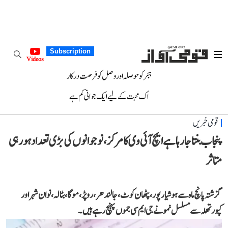
Subscription
Videos
ہجر کو حوصلہ اور وصل کو فرصت درکار
اک محبت کے لیے ایک جوانی کم ہے
قومی خبریں
پنجاب بنتا جا رہا ہے ایچ آئی وی کا مرکز، نوجوانوں کی بڑی تعداد ہو رہی
متاثر
گزشتہ پانچ ماہ سے ہوشیارپور، پٹھان کوٹ، جالندھر، روپڑ، موگا، بٹالہ، نوان شہر اور
کپورتھلہ سے مسلسل نمونے جی ایم سی جموں پہنچ رہے ہیں۔