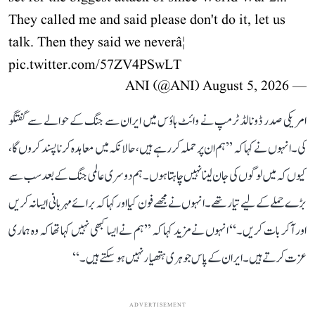
They called me and said please don't do it, let us
talk. Then they said we neverâ¦
pic.twitter.com/57ZV4PSwLT
August 5, 2026
— ANI (@ANI)
امریکی صدر ڈونالڈ ٹرمپ نے وائٹ ہاؤس میں ایران سے جنگ کے حوالے سے گفتگو
کی۔ انہوں نے کہا کہ ’’ہم ان پر حملہ کر رہے ہیں، حالانکہ میں معاہدہ کرنا پسند کروں گا،
کیوں کہ میں لوگوں کی جان لینا نہیں چاہتا ہوں۔ ہم دوسری عالمی جنگ کے بعد سب سے
بڑے حملے کے لیے تیار تھے۔ انہوں نے مجھے فون کیا اور کہا کہ برائے مہربانی ایسا نہ کریں
اور آکر بات کریں۔‘‘ انہوں نے مزید کہا کہ ’’ہم نے ایسا کبھی نہیں کہا تھا کہ وہ ہماری
عزت کرتے ہیں۔ ایران کے پاس جوہری ہتھیار نہیں ہو سکتے ہیں۔‘‘
ADVERTISEMENT