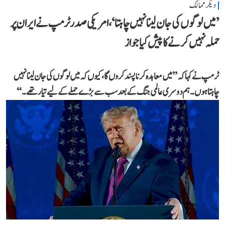
دیگر ممالک
’میں لوگوں کی جان لینا نہیں چاہتا‘، امریکی صدر ٹرمپ نے ایران پر
حملہ نہیں کرنے کا پیش کیا جواز
ٹرمپ نے کہا کہ ’’میں معاہدہ کرنا پسند کروں گا، کیوں کہ میں لوگوں کی جان لینا نہیں
چاہتا ہوں۔ ہم دوسری عالمی جنگ کے بعد سب سے بڑے حملے کے لیے تیار تھے۔‘‘