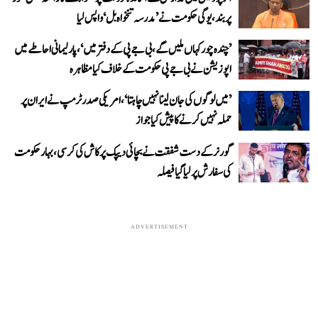
پر بند، یوگی حکومت نے ’مدرسہ تنخواہ بل‘ واپس لیا
’چندہ چور کہاں ملیں گے، بی جے پی کے دفتر میں‘، پارلیمانی احاطے میں
اپوزیشن نے بی جے پی حکومت کے خلاف کیا مظاہرہ
’میں لوگوں کی جان لینا نہیں چاہتا‘، امریکی صدر ٹرمپ نے ایران پر
حملہ نہیں کرنے کا پیش کیا جواز
گورنر کے دست شفقت نے بچائی دیپک پرکاش کی کرسی، بہار حکومت
کی سفارش پر لیا گیا فیصلہ
ADVERTISEMENT