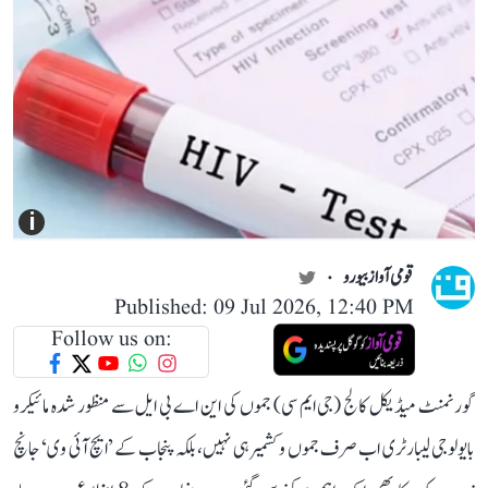
i
قومی آواز بیورو
Published: 09 Jul 2026, 12:40 PM
Follow us on:
گورنمنٹ میڈیکل کالج (جی ایم سی) جموں کی این اے بی ایل سے منظور شدہ مائیکرو
بایولوجی لیبارٹری اب صرف جموں و کشمیر ہی نہیں، بلکہ پنجاب کے ’ایچ آئی وی‘ جانچ