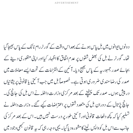
ADVERTISEMENT
دونوں ایوانوں میں بل پاس ہونے کے بعد اس وقت کے گورنر رام نائک کے پاس بھیجا گیا
تھا۔ گورنر نے بل کی بعض شقوں پر عدم اتفاق کا اظہار کیا اور اپنی منظوری دینے کے
بجائے صدر جمہوریہ کے پاس بھیج دیا۔ آئین کے التزامات کے تحت ایسے معاملات میں
صدر کی رضا مندی ضروری ہوتی ہے۔ خصوصاً بل میں جب آئینی یا قانونی پریشانیاں
درپیش ہوں۔ صدر تک پہنچنے کے بعد مرکزی وزارت داخلہ نے اس بل کی جانچ کی۔
جانچ پڑتال کے دوران بل کی متعدد شقوں پر اعتراضات کیے گئے۔ وزارت داخلہ نے
تسلیم کیا کہ کچھ دفعات قانونی اور آئینی طور پر درست نہیں ہیں۔ اس کے بعد مرکز کی
جانب سے اس بل کو واپس لینے کا مشورہ دیا گیا۔ یہی وجہ رہی کہ یہ قانون کبھی وجود میں