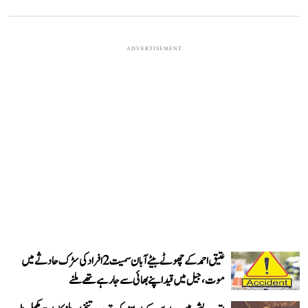
ADVERTISEMENT
عتیق احمد کے چھوٹے بیٹے آبان سمیت 2 افراد کی سڑک حادثے میں
موت، جیل میں قید اپنے بھائی سے جا رہے تھے ملنے