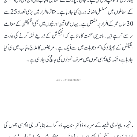
لیبارٹری کو سونپ دی گئی ہے۔ جانچ رپورٹ کے مطابق پنجاب میں ایچ آئی وی انفیکشن
کے معاملوں میں مسلسل اضافہ درج کیا جا رہا ہے۔ متاثرہ افراد میں بڑی تعداد 25 سے
30 سال عمر کے افراد پر مشتمل ہے۔ یہاں خواتین اور بچوں میں بھی انفیکشن کے معاملے
سامنے آ رہے ہیں۔ ماہرین صحت کا ماننا ہے کہ انجیکشن کے ذریعے نشہ کرنے کی عادت
انفیکشن کے پھیلاؤ کی اہم وجوہات میں سے ایک ہے۔ مریضوں کا علاج پنجاب میں ہی کیا
جا رہا ہے، جبکہ جی ایم سی جموں میں صرف نمونوں کی جانچ کی جا رہی ہے۔
ADVERTISEMENT
مائیکرو بایولوجی شعبے کے سربراہ ڈاکٹر سندیپ ڈوگرا نے بتایا کہ جی ایم سی جموں کی