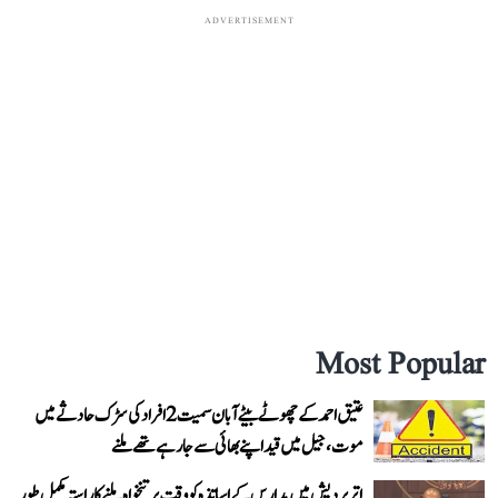
ADVERTISEMENT
Most Popular
عتیق احمد کے چھوٹے بیٹے آبان سمیت 2 افراد کی سڑک حادثے میں
موت، جیل میں قید اپنے بھائی سے جا رہے تھے ملنے
اتر پردیش میں مدارس کے اساتذہ کو وقت پر تنخواہ ملنے کا راستہ مکمل طور