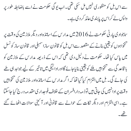
سے اس بل کو منظوری نہیں مل سکی تھی۔ اب یوگی حکومت نے اسے باضابطہ طور پر
واپس لے کر اس پر پابندی عائد کر دی ہے۔
سماجوادی پارٹی حکومت نے 2016 میں مدارس کے اساتذہ اور دیگر ملازمین کی وقت پر
تنخواہوں کو یقینی بنانے کے مقصد سے اس بل کو قانون ساز اسمبلی اور قانون ساز کونسل
میں پاس کیا تھا۔ حکومت نے دلیل دی تھی کہ اس کے ذریعہ مدارس کے ملازمین کو
باقاعدگی سے تنخواہیں ملنے کو یقینی بنایا جائے گا اور ادائیگی میں تاخیر کے لیے جوابدہی طے
کی جائے گی۔ بل میں التزام کیا گیا تھا کہ اگر مدارس کے اساتذہ اور ملازمین کی تنخواہیں
وقت پر ادا نہیں کی جاتی ہیں تو ذمہ دار افسران کے خلاف فوجداری مقدمہ درج کیا جا سکتا
ہے۔ اسی التزام اور دیگر نکات کے حوالے سے قانونی اور آئینی سوالات اٹھائے گئے
تھے۔