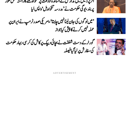
اتر پردیش میں مدارس کے اساتذہ کو وقت پر تنخواہ ملنے کا راستہ مکمل طور
پر بند، یوگی حکومت نے ’مدرسہ تنخواہ بل‘ واپس لیا
’میں لوگوں کی جان لینا نہیں چاہتا‘، امریکی صدر ٹرمپ نے ایران پر
حملہ نہیں کرنے کا پیش کیا جواز
گورنر کے دست شفقت نے بچائی دیپک پرکاش کی کرسی، بہار حکومت
کی سفارش پر لیا گیا فیصلہ
ADVERTISEMENT