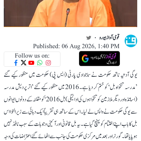
قومی آواز بیورو
Published: 06 Aug 2026, 1:40 PM
Follow us on:
یوگی آدتیہ ناتھ حکومت نے سماجوادی پارٹی (ایس پی) حکومت میں منظور کیے گئے
’مدرسہ تنخواہ بل‘ کو ختم کر دیا ہے۔ 2016 میں منظور کیے گئے ’اتر پردیش مدرسہ
(اساتذہ اور دیگر ملازمین کو تنخواہوں کی ادائیگی) بل 2016‘ کو مقننہ کے دونوں ایوانوں
سے یوگی حکومت نے واپس لے لیا۔ اس کے ساتھ ہی تقریباً ایک دہائی سے زیر التوا اس
بل کا باب اپنے اختتام کو پہنچ گیا ہے۔ یہ بل قانونی اور آئینی وجوہات کے سبب نافذ نہیں
ہو پایا تھا۔ گورنر اور بعد میں مرکزی حکومت کی جانب سے اٹھائے گئے اعتراضات کی وجہ