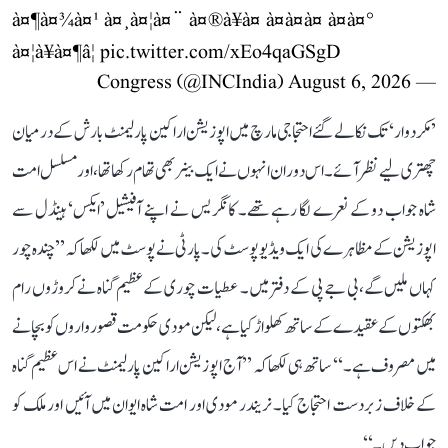
à¤¶à¤¾à¤¹ à¤¸à¤¦à¤¨ à¤®à¥à¤ à¤à¤à¤ à¤à¤°
à¤¦à¥à¤¶â¦
pic.twitter.com/xEo4qaGSgD
August 6, 2026
— Congress (@INCIndia)
’مکر دوار‘ تک نکالے گئے احتجاجی مارچ میں اپوزیشن اراکین پارلیمنٹ بارش کے درمیان
چھتری لیے نظر آئے۔ اس دوران انہوں نے ایک بینر بھی تھام رکھا تھا، اور مسلسل امت
شاہ جواب دو کے نعرے لگا رہے تھے۔ کانگریس نے اپنے آفیشیل ’ایکس‘ ہینڈل سے
اپوزیشن کے مظاہرے کی ایک ویڈیو پوسٹ کی۔ پارٹی نے پوسٹ میں لکھا کہ ’’چندہ چور
کہاں ملیں گے، بی جے پی کے دفتر میں۔ عطیات چوری کے عظیم گناہ نے کروڑوں رام
بھکتوں کے عقیدے کے ساتھ کھلواڑ کیا ہے، لیکن مودی حکومت قصورواروں کو بچانے
میں مصروف ہے۔‘‘ ساتھ ہی لکھا کہ ’’آج اپوزیشن اراکین پارلیمنٹ نے اس عظیم گناہ
کے خلاف زبردست احتجاج کیا۔ نریندر مودی اور امت شاہ ایوان میں آئیں اور ملک کو
جواب دیں۔‘‘