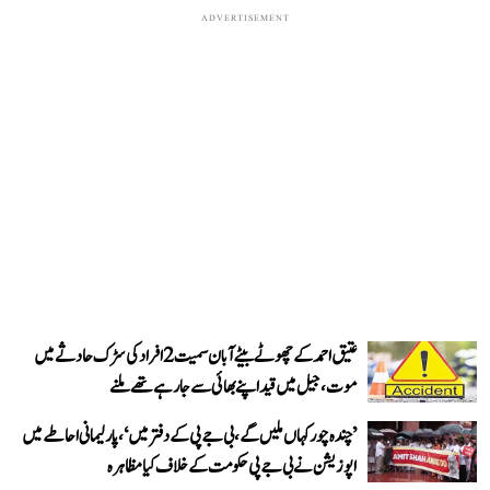
ADVERTISEMENT
عتیق احمد کے چھوٹے بیٹے آبان سمیت 2 افراد کی سڑک حادثے میں
موت، جیل میں قید اپنے بھائی سے جا رہے تھے ملنے
’چندہ چور کہاں ملیں گے، بی جے پی کے دفتر میں‘، پارلیمانی احاطے میں
اپوزیشن نے بی جے پی حکومت کے خلاف کیا مظاہرہ