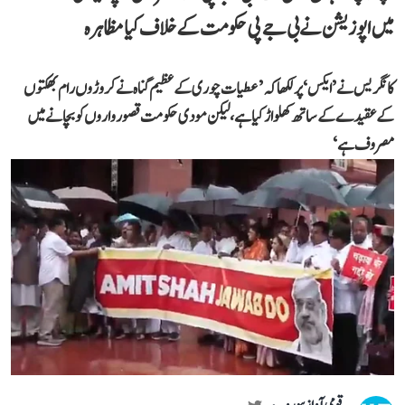
میں اپوزیشن نے بی جے پی حکومت کے خلاف کیا مظاہرہ
کانگریس نے ’ایکس‘ پر لکھا کہ ’عطیات چوری کے عظیم گناہ نے کروڑوں رام بھکتوں
کے عقیدے کے ساتھ کھلواڑ کیا ہے، لیکن مودی حکومت قصورواروں کو بچانے میں
مصروف ہے‘