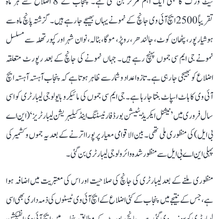
نیٹ ورک کا بھی ایک اہم مرکز بن گئی ہے۔ پنجاب کے 8 اضلاع سے ہر ماہ
تقریباً 2500 ایچ آئی وی جانچ کے نمونے یہاں بھیجے جا رہے ہیں۔ گزشتہ پانچ ماہ سے
ہوشیارپور، پٹھان کوٹ، جالندھر، روپڑ، موگا، بٹالہ، نوان شہر اور کپورتھلہ سے مسلسل
نمونے جی ایم سی جموں پہنچ رہے ہیں۔ جہاں نمونے کی جانچ کے بعد رپورٹ متعلقہ
اضلاع کو بھیجی جا رہی ہے۔ تازہ اعداد و شمار سے ظاہر ہوتا ہے کہ پنجاب آہستہ آہستہ ایچ
آئی وی کا ہاٹ اسپاٹ بنتا جا رہا ہے۔ جی ایم سی جموں کی مائیکرو بایولوجی لیبارٹری کو اسی
سال فروری میں ’نیشنل ایکریڈیٹیشن بورڈ فار ٹیسٹنگ اینڈ کیلیبریشن لیبارٹریز‘ (این اے
بی ایل) کی منظوری ملی تھی۔ بین الاقوامی معیار پر پورا اترنے کے بعد یہ جموں و کشمیر کی
پہلی این اے بی ایل سے منظور شدہ وائرولوجی لیبارٹری بن گئی۔
منظوری ملنے کے بعد لیبارٹری کی جانچ کی صلاحیت اور اس کی معتبریت میں اضافہ ہوا
ہے، جس کے نتیجے میں پنجاب کے کئی اضلاع کے ایچ آئی وی ٹیسٹوں کی ذمہ داری بھی اسی