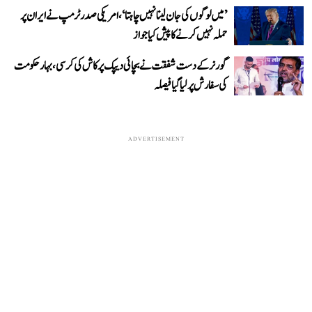
’میں لوگوں کی جان لینا نہیں چاہتا‘، امریکی صدر ٹرمپ نے ایران پر
حملہ نہیں کرنے کا پیش کیا جواز
گورنر کے دست شفقت نے بچائی دیپک پرکاش کی کرسی، بہار حکومت
کی سفارش پر لیا گیا فیصلہ
ADVERTISEMENT