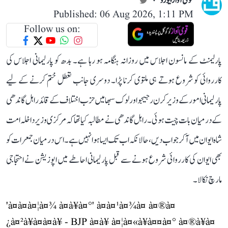
قومی آواز بیورو
Published: 06 Aug 2026, 1:11 PM
Follow us on:
پارلیمنٹ کے مانسون اجلاس میں روزانہ ہنگامہ ہو رہا ہے۔ بدھ کو پارلیمانی اجلاس کی
کارروائی کو شروع ہوتے ہی ملتوی کرنا پڑا۔ دوسری جانب تعطل ختم کرنے کے لیے
پارلیمانی امور کے وزیر کرن رجیجو اور لوک سبھا میں حزب اختلاف کے قائد راہل گاندھی
کے درمیان بات چیت ہوئی۔ راہل گاندھی نے مطالبہ کیا تھا کہ مرکزی وزیر داخلہ امت
شاہ ایوان میں آ کر جواب دیں، حالانکہ اب تک ایسا ہوا نہیں ہے۔ اس درمیان جمعرات کو
بھی ایوان کی کارروائی شروع ہونے سے قبل پارلیمانی احاطے میں اپوزیشن نے احتجاجی
مارچ نکالا۔
'à¤à¤à¤¦à¤¾ à¤à¥à¤°' à¤à¤¹à¤¾à¤ à¤®à¤
¿à¤²à¥à¤à¤à¥ - BJP à¤à¥ à¤¦à¤«à¥à¤¤à¤° à¤®à¥à¤