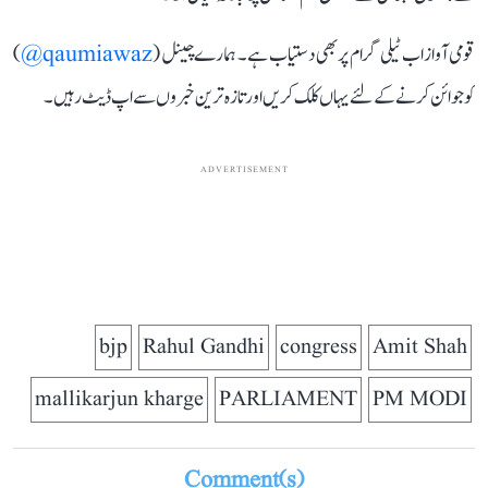
قومی آواز اب ٹیلی گرام پر بھی دستیاب ہے۔ ہمارے چینل (
qaumiawaz@
)
کو جوائن کرنے کے لئے یہاں کلک کریں اور تازہ ترین خبروں سے اپ ڈیٹ رہیں۔
ADVERTISEMENT
bjp
Rahul Gandhi
congress
Amit Shah
mallikarjun kharge
PARLIAMENT
PM MODI
Comment(s)