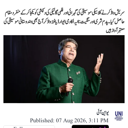
سریش واڈکر نے کلاسیکی موسیقی کی گہرائی اور فلمی گائیکی کی دلکشی کو یکجا کر کے منفرد مقام
حاصل کیا۔ پدم شری اور سنگیت ناٹیہ اکادمی ایوارڈ یافتہ واڈکر آج بھی ہندوستانی موسیقی کی
معتبر آواز ہیں
یو این آئی
Published: 07 Aug 2026, 3:11 PM