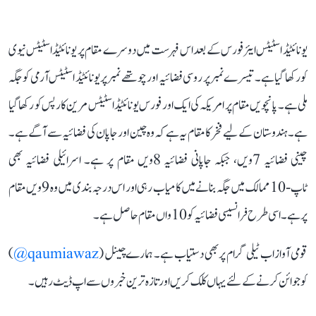
یونائٹیڈ اسٹیٹس ایئر فورس کے بعد اس فہرست میں دوسرے مقام پر یونائٹیڈ اسٹیٹس نیوی
کو رکھا گیا ہے۔ تیسرے نمبر پر روسی فضائیہ اور چوتھے نمبر پر یونائٹیڈ اسٹیٹس آرمی کو جگہ
ملی ہے۔ پانچویں مقام پر امریکہ کی ایک اور فورس یونائٹیڈ اسٹیٹس مرین کارپس کو رکھا گیا
ہے۔ ہندوستان کے لیے فخر کا مقام یہ ہے کہ وہ چین اور جاپان کی فضائیہ سے آگے ہے۔
چینی فضائیہ 7ویں، جبکہ جاپانی فضائیہ 8ویں مقام پر ہے۔ اسرائیلی فضائیہ بھی
ٹاپ-10 ممالک میں جگہ بنانے میں کامیاب رہی اور اس درجہ بندی میں وہ 9ویں مقام
پر ہے۔ اسی طرح فرانسیسی فضائیہ کو 10واں مقام حاصل ہے۔
قومی آواز اب ٹیلی گرام پر بھی دستیاب ہے۔ ہمارے چینل (
qaumiawaz@
)
کو جوائن کرنے کے لئے یہاں کلک کریں اور تازہ ترین خبروں سے اپ ڈیٹ رہیں۔