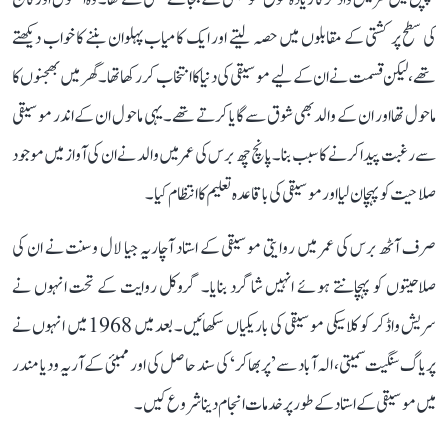
کی سطح پر کشتی کے مقابلوں میں حصہ لیتے اور ایک کامیاب پہلوان بننے کا خواب دیکھتے
تھے، لیکن قسمت نے ان کے لیے موسیقی کی دنیا کا انتخاب کر رکھا تھا۔ گھر میں بھجنوں کا
ماحول تھا اور ان کے والد بھی شوق سے گایا کرتے تھے۔ یہی ماحول ان کے اندر موسیقی
سے رغبت پیدا کرنے کا سبب بنا۔ پانچ چھ برس کی عمر میں والد نے ان کی آواز میں موجود
صلاحیت کو پہچان لیا اور موسیقی کی باقاعدہ تعلیم کا انتظام کیا۔
صرف آٹھ برس کی عمر میں روایتی موسیقی کے استاد آچاریہ جیا لال وسنت نے ان کی
صلاحیتوں کو پہچانتے ہوئے انہیں شاگرد بنایا۔ گروکل روایت کے تحت انہوں نے
سریش واڈکر کو کلاسیکی موسیقی کی باریکیاں سکھائیں۔ بعد میں 1968 میں انہوں نے
پریاگ سنگیت سمیتی، الہ آباد سے ’پربھاکر‘ کی سند حاصل کی اور ممبئی کے آریہ ودیا مندر
میں موسیقی کے استاد کے طور پر خدمات انجام دینا شروع کیں۔