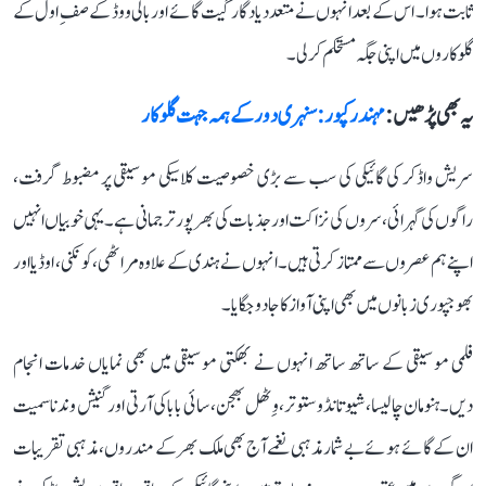
ثابت ہوا۔ اس کے بعد انہوں نے متعدد یادگار گیت گائے اور بالی ووڈ کے صفِ اول کے
گلوکاروں میں اپنی جگہ مستحکم کر لی۔
یہ بھی پڑھیں :
مہندر کپور: سنہری دور کے ہمہ جہت گلوکار
سریش واڈکر کی گائیکی کی سب سے بڑی خصوصیت کلاسیکی موسیقی پر مضبوط گرفت،
راگوں کی گہرائی، سروں کی نزاکت اور جذبات کی بھرپور ترجمانی ہے۔ یہی خوبیاں انہیں
اپنے ہم عصروں سے ممتاز کرتی ہیں۔ انہوں نے ہندی کے علاوہ مراٹھی، کونکنی، اوڈیا اور
بھوجپوری زبانوں میں بھی اپنی آواز کا جادو جگایا۔
فلمی موسیقی کے ساتھ ساتھ انہوں نے بھکتی موسیقی میں بھی نمایاں خدمات انجام
دیں۔ ہنومان چالیسا، شیو تانڈو ستوتر، وِٹھل بھجن، سائی بابا کی آرتی اور گنیش وندنا سمیت
ان کے گائے ہوئے بے شمار مذہبی نغمے آج بھی ملک بھر کے مندروں، مذہبی تقریبات