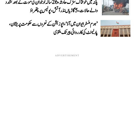
پٹنہ میں خوفناک سڑک حادثہ، 26 سالہ نوجوان کی موت کے بعد تشدد
والے حالات، 5 گاڑیاں نذر آتش، پولیس پر پتھراؤ
’ہوم منسٹر ایوان میں آؤ‘، اپوزیشن کے نعروں سے حکومت پریشان،
پارلیمنٹ کی کارروائی پیر تک ملتوی
ADVERTISEMENT