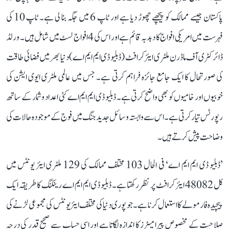
پاکستان جیسے ممالک کو پیچھے چھوڑ دیا ہے اور ٹاپ 6 میں جگہ بنا لی ہے۔ ٹاپ 10 کی
فہرست میں امریکی افواج کا دبدبہ قائم ہے اور اس کی 4 افواج لسٹ میں شامل ہیں۔ ورلڈ
ڈائرکٹری آف ماڈرن ملٹری ایئر کرافٹ (ڈبلیو ڈی ایم ایم اے) دنیا بھر میں فضائی طاقت
کی صورتحال کا ایک جامع جائزہ فراہم کرتی ہے۔ جس میں عالمی ملٹری ایوی ایشن کی
خوبیوں اور خامیوں کو بھی واضح کرتی ہے۔ ڈبلیو ڈی ایم ایم اے کئی اعداد و شمار کے ساتھ
رپورٹس تیار کرتی ہے۔ اس سے وابستہ وسائل جدید جنگ میں فوج کے موجودہ حالات کی
وضاحت پیش کرتے ہیں۔
’ڈبلیو ڈی ایم ایم اے‘ فی الحال 103 مختلف ممالک کی 129 ملٹری ایئر یونٹس میں
کل 48082 ایئر کرافٹ پر نظر رکھتا ہے۔ ڈبلیو ڈی ایم ایم اے رینکنگ کا طریقہ ایک
پیچیدہ فارمولے کا استعمال کرنا ہے۔ جو پوری دنیا کی مختلف ایئر یونٹس کی مجموعی لڑنے کی
صلاحیت کے مخصوص پیرامیٹرز کا اندازہ لگاتا ہے اور اسی حساب سے صحیح قدر کی درجہ