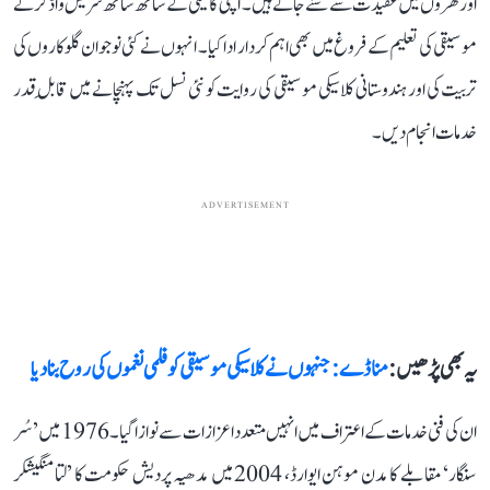
اور گھروں میں عقیدت سے سنے جاتے ہیں۔ اپنی گائیکی کے ساتھ ساتھ سریش واڈکر نے
موسیقی کی تعلیم کے فروغ میں بھی اہم کردار ادا کیا۔ انہوں نے کئی نوجوان گلوکاروں کی
تربیت کی اور ہندوستانی کلاسیکی موسیقی کی روایت کو نئی نسل تک پہنچانے میں قابلِ قدر
خدمات انجام دیں۔
ADVERTISEMENT
یہ بھی پڑھیں :
منا ڈے: جنہوں نے کلاسیکی موسیقی کو فلمی نغموں کی روح بنا دیا
ان کی فنی خدمات کے اعتراف میں انہیں متعدد اعزازات سے نوازا گیا۔ 1976 میں ’سُر
سنگار‘ مقابلے کا مدن موہن ایوارڈ، 2004 میں مدھیہ پردیش حکومت کا ’لتا منگیشکر