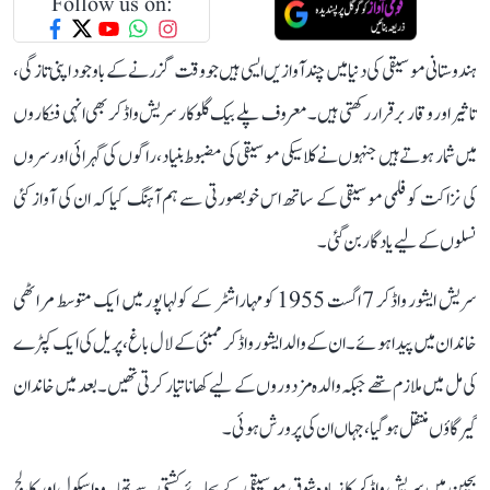
Follow us on:
ہندوستانی موسیقی کی دنیا میں چند آوازیں ایسی ہیں جو وقت گزرنے کے باوجود اپنی تازگی،
تاثیر اور وقار برقرار رکھتی ہیں۔ معروف پلے بیک گلوکار سریش واڈکر بھی انہی فنکاروں
میں شمار ہوتے ہیں جنہوں نے کلاسیکی موسیقی کی مضبوط بنیاد، راگوں کی گہرائی اور سروں
کی نزاکت کو فلمی موسیقی کے ساتھ اس خوبصورتی سے ہم آہنگ کیا کہ ان کی آواز کئی
نسلوں کے لیے یادگار بن گئی۔
سریش ایشور واڈکر 7 اگست 1955 کو مہاراشٹر کے کولہاپور میں ایک متوسط مراٹھی
خاندان میں پیدا ہوئے۔ ان کے والد ایشور واڈکر ممبئی کے لال باغ، پریل کی ایک کپڑے
کی مل میں ملازم تھے جبکہ والدہ مزدوروں کے لیے کھانا تیار کرتی تھیں۔ بعد میں خاندان
گیرگاؤں منتقل ہو گیا، جہاں ان کی پرورش ہوئی۔
بچپن میں سریش واڈکر کا زیادہ شوق موسیقی کے بجائے کشتی سے تھا۔ وہ اسکول اور کالج