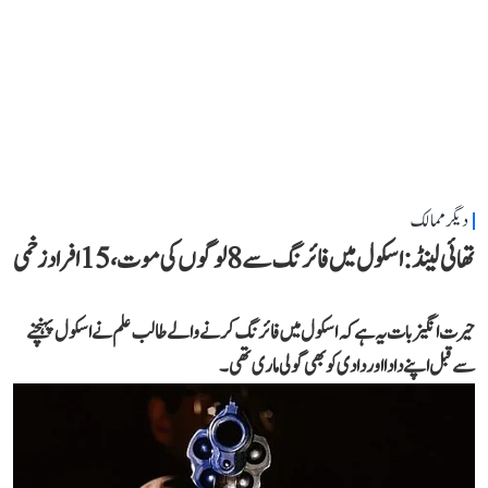
دیگر ممالک
تھائی لینڈ: اسکول میں فائرنگ سے 8 لوگوں کی موت، 15 افراد زخمی
حیرت انگیز بات یہ ہے کہ اسکول میں فائرنگ کرنے والے طالب علم نے اسکول پہنچنے
سے قبل اپنے دادا اور دادی کو بھی گولی ماری تھی۔