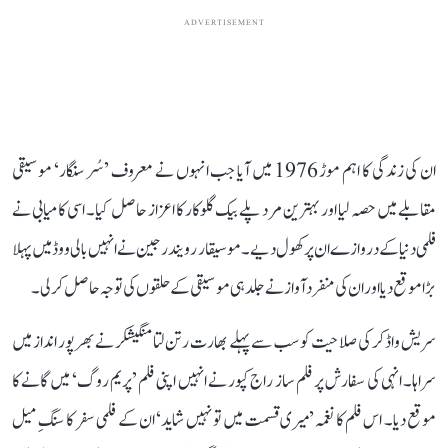
ADVERTISEMENT
ان کی زندگی کا اہم موڑ 1976 میں آیا جب انہوں نے معروف ’سُر سنگار‘ موسیقی
مقابلے میں حصہ لیا اور بہترین مرد پلے بیک گلوکار کا اعزاز حاصل کیا۔ اسی کامیابی نے
فلمی دنیا کے دروازے ان پر کھول دیے۔ موسیقار رویندر جین نے انہیں بالی ووڈ میں پہلا
بڑا موقع دیا اور ان کی منفرد آواز نے جلد ہی موسیقی کے حلقوں کی توجہ حاصل کر لی۔
سریش واڈکر کی صلاحیت کو سب سے پہلے بھارت رتن لتا منگیشکر نے بھرپور انداز میں
سراہا۔ انہی کی سفارش پر فلم ساز راج کپور نے انہیں اپنی فلم ’پریم روگ‘ میں گانے کا
موقع دیا۔ اس فلم کا نغمہ ’میری قسمت میں تو نہیں شاید‘ ان کے فلمی سفر کا سنگِ میل