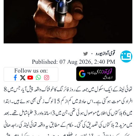
قومی آواز بیورو
Published: 07 Aug 2026, 2:40 PM
Follow us on:
تھائی لینڈ کے ایک اسکول میں جمعہ کے روز فائرنگ کا خوفناک واقعہ پیش آیا، جس میں 8
افراد کی موت ہو گئی ہے۔ اس حادثہ میں کم از کم 15 لوگ زخمی بھی ہوئے ہیں۔ ابتدا
میں 6 ہلاکتوں کی اطلاع موصول ہوئی تھی، جن میں 3 اساتذہ اور 3 طلبا شامل تھے۔ بعد
میں مزید 2 ہلاکتوں کی تصدیق کی گئی۔ حکام کے مطابق یہ واقعہ تھائی لینڈ کی راجدھانی