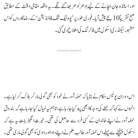
اور اساتذہ جان بچانے کے لیے اِدھر اُدھر بھاگنے لگے۔ یہ واقعہ مقامی وقت کے مطابق
صبح تقریباً 10 بجے پیش آیا۔ فوری طور پر ’پوہ ٹیک تنگ فاؤنڈیشن‘ کے رضاکاروں کو اس
مشہور سیکنڈری اسکول میں فائرنگ کی اطلاع دی گئی۔
ADVERTISEMENT
اس دوران پولیس حکام نے بتایا کہ حملہ آور نے خود کو بھی گولی مار کر ہلاک کر لیا ہے۔
انہوں نے کہا کہ حملے کی وجہ کا ابھی پتہ کیا جا رہا ہے، تاہم یہ خیال کیا جا رہا ہے کہ بندوق
حملہ آور نے اپنے خاندان کے کسی فرد سے حاصل کی تھی۔ حیرت انگیز بات یہ ہے کہ
اسکول پہنچنے سے پہلے اس حملہ آور طالب علم نے اپنے دادا اور دادی کو بھی گولی ماری تھی۔