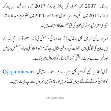
پرسکار‘، 2007 میں ’مہاراشٹر پرائڈ ایوارڈ‘، 2017 میں سداشیو امراپورکر
ایوارڈ، 2018 میں ’سنگیت ناٹیہ اکادمی ایوارڈ‘ اور 2020 میں حکومتِ ہند کا باوقار
شہری اعزاز ’پدم شری‘ ان کی فنی عظمت کا اعتراف ہیں۔
ستر برس کی عمر میں بھی سریش واڈکر ہندوستانی موسیقی کی ایک معتبر آواز سمجھے جاتے
ہیں۔ ان کی گائیکی اس حقیقت کی روشن مثال ہے کہ مضبوط کلاسیکی بنیاد، مسلسل ریاض
اور فن سے بے لوث وابستگی کسی بھی فنکار کو لازوال بنا دیتی ہے۔
قومی آواز اب ٹیلی گرام پر بھی دستیاب ہے۔ ہمارے چینل (
qaumiawaz@
)
کو جوائن کرنے کے لئے یہاں کلک کریں اور تازہ ترین خبروں سے اپ ڈیٹ رہیں۔
ADVERTISEMENT