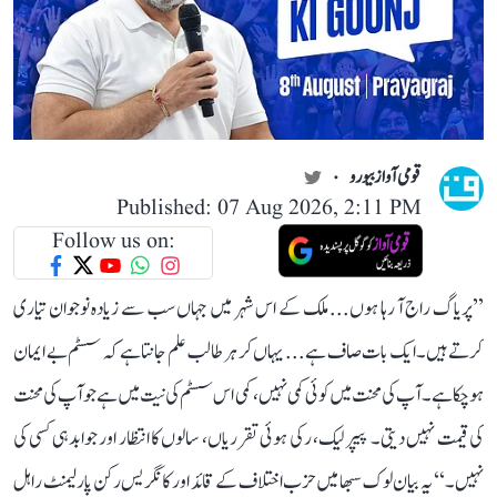
قومی آواز بیورو
Published: 07 Aug 2026, 2:11 PM
Follow us on:
’’پریاگ راج آ رہا ہوں... ملک کے اس شہر میں جہاں سب سے زیادہ نوجوان تیاری
کرتے ہیں۔ ایک بات صاف ہے... یہاں کر ہر طالب علم جانتا ہے کہ سسٹم بے ایمان
ہو چکا ہے۔ آپ کی محنت میں کوئی کمی نہیں، کمی اس سسٹم کی نیت میں ہے جو آپ کی محنت
کی قیمت نہیں دیتی۔ پیپر لیک، رکی ہوئی تقرریاں، سالوں کا انتظار اور جوابدہی کسی کی
نہیں۔‘‘ یہ بیان لوک سبھا میں حزب اختلاف کے قائد اور کانگریس رکن پارلیمنٹ راہل