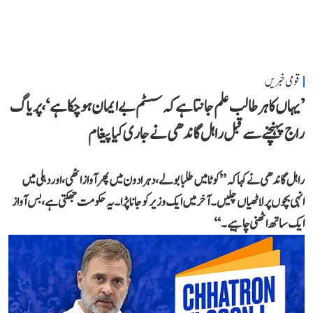
قومی خبریں
’یہاں کا ہر طالب علم جانتا ہے کہ سسٹم بے ایمان ہو چکا ہے‘، پریاگ
راج پہنچنے سے قبل راہل گاندھی نے جاری کیا پیغام
راہل گاندھی نے کہا کہ ’’کوٹا میں طلبا بولے، دہرادون میں پھر آواز اٹھی، اور دہلی میں
انہی بچوں پر لاٹھیاں چلیں۔ آخر میں ایک وزیر کو جانا پڑا۔ یہ حکومت جھکتی ہے، بس آواز
ایک ساتھ اٹھنی چاہیے۔‘‘