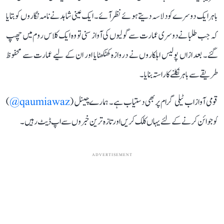
باہر ایک دوسرے کو دلاسہ دیتے ہوئے نظر آئے۔ ایک عینی شاہد نے نامہ نگاروں کو بتایا
کہ جب طلبا نے دوسری عمارت سے گولیوں کی آواز سنی تو وہ ایک کلاس روم میں چھپ
گئے۔ بعد ازاں پولیس اہلکاروں نے دروازہ کھٹکھٹایا اور ان کے لیے عمارت سے محفوظ
طریقے سے باہر نکلنے کا راستہ بنایا۔
قومی آواز اب ٹیلی گرام پر بھی دستیاب ہے۔ ہمارے چینل (
qaumiawaz@
)
کو جوائن کرنے کے لئے یہاں کلک کریں اور تازہ ترین خبروں سے اپ ڈیٹ رہیں۔
ADVERTISEMENT