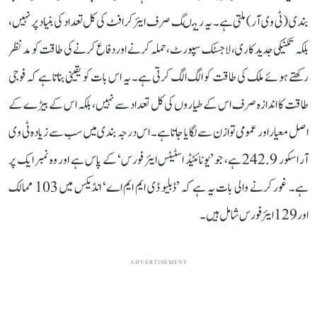
بندی (ٹی وی آر) ملتی ہے۔ یہ ریٹںگ صرف ایئر کرافٹ کی کل تعداد کی بنیاد پر نہیں،
بلکہ تکنیکی جدید کاری، لاجسٹک سپورٹ، حملہ کرنے اور دفاع کرنے کی طاقت کو مدنظر
رکھتے ہوئے ملک کی طاقت کو الگ الگ کرتی ہے۔ یہ اس بات کو یقینی بناتا ہے کہ فوجی
طاقت کا اندازہ صرف اس کے طیاروں کی کل تعداد سے نہیں، بلکہ اس کے بیڑے کے
اصل معیار اور عمومی توازن سے لگایا جاتا ہے۔ اس درجہ بندی میں سب سے زیادہ ٹی وی
آر اسکور 242.9 ہے، جو ’یونائٹیڈ اسٹیٹس ایئر فورس‘ کے پاس ہے اور وہ نمبر ایک پر
ہے۔ غور کرنے والی بات یہ ہے کہ ’ڈبلیو ڈی ایم ایم اے‘ انڈیکس میں 103 ممالک
اور 129 ایئر فورس شامل ہیں۔
ADVERTISEMENT