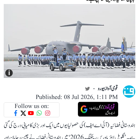
i
قومی آواز بیورو
Published: 08 Jul 2026, 1:11 PM
Follow us on:
ہندوستانی فضائیہ (آئی اے ایف) کی حصولیابیوں میں ایک اور بڑی کامیابی درج کی گئی
ہے۔ ’گلوبل ایئر پاورس رینکنگ 2026‘ میں ہندوستانی فضائیہ نے چین، جاپان اور