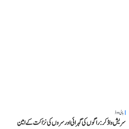
بالی ووڈ
سریش واڈکر: راگوں کی گہرائی اور سروں کی نزاکت کے امین