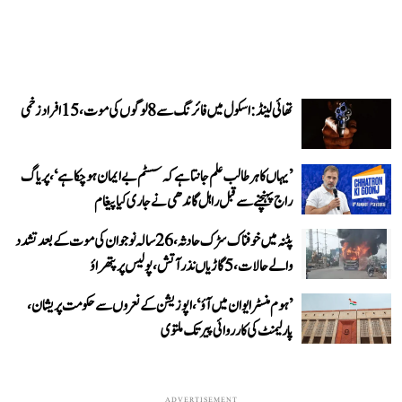
تھائی لینڈ: اسکول میں فائرنگ سے 8 لوگوں کی موت، 15 افراد زخمی
’یہاں کا ہر طالب علم جانتا ہے کہ سسٹم بے ایمان ہو چکا ہے‘، پریاگ
راج پہنچنے سے قبل راہل گاندھی نے جاری کیا پیغام
پٹنہ میں خوفناک سڑک حادثہ، 26 سالہ نوجوان کی موت کے بعد تشدد
والے حالات، 5 گاڑیاں نذر آتش، پولیس پر پتھراؤ
’ہوم منسٹر ایوان میں آؤ‘، اپوزیشن کے نعروں سے حکومت پریشان،
پارلیمنٹ کی کارروائی پیر تک ملتوی
ADVERTISEMENT