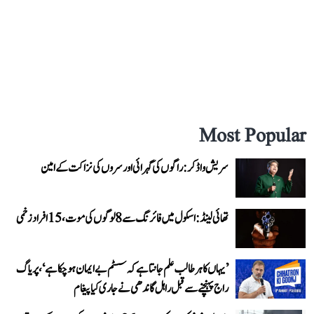
Most Popular
سریش واڈکر: راگوں کی گہرائی اور سروں کی نزاکت کے امین
تھائی لینڈ: اسکول میں فائرنگ سے 8 لوگوں کی موت، 15 افراد زخمی
’یہاں کا ہر طالب علم جانتا ہے کہ سسٹم بے ایمان ہو چکا ہے‘، پریاگ
راج پہنچنے سے قبل راہل گاندھی نے جاری کیا پیغام