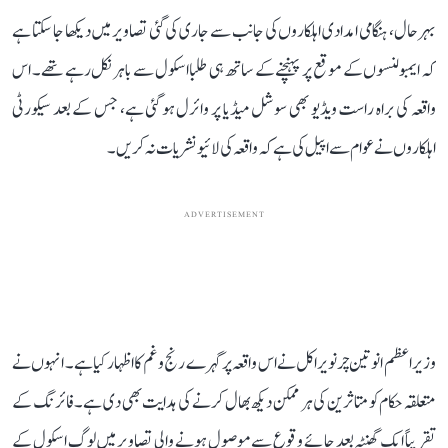
بہرحال، ہنگامی امدادی اہلکاروں کی جانب سے جاری کی گئی تصاویر میں دیکھا جا سکتا ہے
کہ ایمبولنسوں کے موقع پر پہنچنے کے ساتھ ہی طلبا اسکول سے باہر نکل رہے تھے۔ اس
واقعہ کی براہ راست ویڈیو بھی سوشل میڈیا پر وائرل ہو گئی ہے، جس کے بعد سیکورٹی
اہلکاروں نے عوام سے اپیل کی ہے کہ واقعہ کی لائیو نشریات نہ کریں۔
ADVERTISEMENT
وزیر اعظم انوتین چرنویراکل نے اس واقعہ پر گہرے رنج و غم کا اظہار کیا ہے۔ انہوں نے
متعلقہ حکام کو متاثرین کی ہر ممکن دیکھ بھال کرنے کی ہدایت بھی دی ہے۔ فائرنگ کے
تقریباً ایک گھنٹہ بعد جائے وقوع سے موصول ہونے والی تصاویر میں لوگ اسکول کے