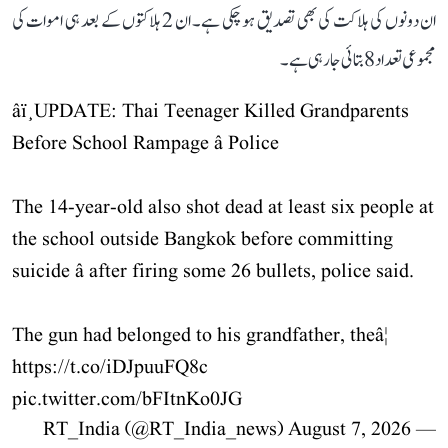
ان دونوں کی ہلاکت کی بھی تصدیق ہو چکی ہے۔ ان 2 ہلاکتوں کے بعد ہی اموات کی
مجموعی تعداد 8 بتائی جا رہی ہے۔
âï¸UPDATE: Thai Teenager Killed Grandparents
Before School Rampage â Police
The 14-year-old also shot dead at least six people at
the school outside Bangkok before committing
suicide â after firing some 26 bullets, police said.
The gun had belonged to his grandfather, theâ¦
https://t.co/iDJpuuFQ8c
pic.twitter.com/bFItnKo0JG
August 7, 2026
— RT_India (@RT_India_news)