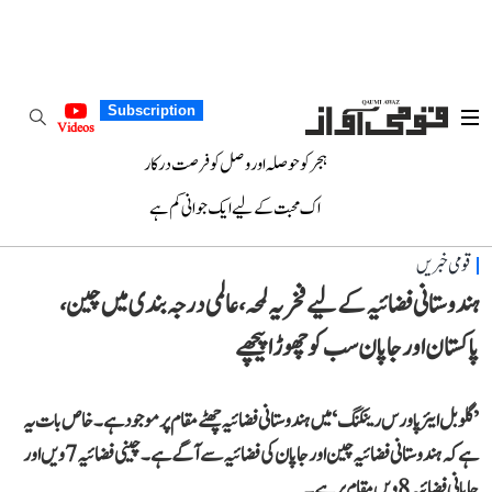
Subscription
Videos
ہجر کو حوصلہ اور وصل کو فرصت درکار
اک محبت کے لیے ایک جوانی کم ہے
قومی خبریں
ہندوستانی فضائیہ کے لیے فخریہ لمحہ، عالمی درجہ بندی میں چین،
پاکستان اور جاپان سب کو چھوڑا پیچھے
’گلوبل ایئر پاورس رینکنگ‘ میں ہندوستانی فضائیہ چھٹے مقام پر موجود ہے۔ خاص بات یہ
ہے کہ ہندوستانی فضائیہ چین اور جاپان کی فضائیہ سے آگے ہے۔ چینی فضائیہ 7ویں اور
جاپانی فضائیہ 8ویں مقام پر ہے۔