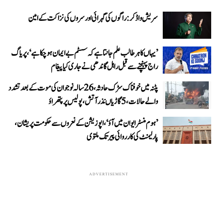
سریش واڈکر: راگوں کی گہرائی اور سروں کی نزاکت کے امین
’یہاں کا ہر طالب علم جانتا ہے کہ سسٹم بے ایمان ہو چکا ہے‘، پریاگ
راج پہنچنے سے قبل راہل گاندھی نے جاری کیا پیغام
پٹنہ میں خوفناک سڑک حادثہ، 26 سالہ نوجوان کی موت کے بعد تشدد
والے حالات، 5 گاڑیاں نذر آتش، پولیس پر پتھراؤ
’ہوم منسٹر ایوان میں آؤ‘، اپوزیشن کے نعروں سے حکومت پریشان،
پارلیمنٹ کی کارروائی پیر تک ملتوی
ADVERTISEMENT