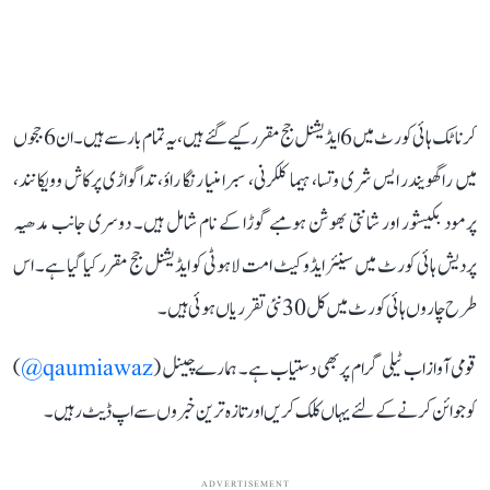
کرناٹک ہائی کورٹ میں 6 ایڈیشنل جج مقرر کیے گئے ہیں، یہ تمام بار سے ہیں۔ ان 6 ججوں
میں راگھویندر ایس شری وتسا، ہیما کلکرنی، سبرامنیا رنگا راؤ، تداگواڑی پرکاش وویکانند،
پرمود بکیشور اور شانتی بھوشن ہومبے گوڑا کے نام شامل ہیں۔ دوسری جانب مدھیہ
پردیش ہائی کورٹ میں سینئر ایڈوکیٹ امت لاہوٹی کو ایڈیشنل جج مقرر کیا گیا ہے۔ اس
طرح چاروں ہائی کورٹ میں کل 30 نئی تقرریاں ہوئی ہیں۔
قومی آواز اب ٹیلی گرام پر بھی دستیاب ہے۔ ہمارے چینل (
qaumiawaz@
)
کو جوائن کرنے کے لئے یہاں کلک کریں اور تازہ ترین خبروں سے اپ ڈیٹ رہیں۔
ADVERTISEMENT