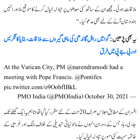
ملاقات ہوئی۔ مجھے ان کے ساتھ کئی معاملوں پر تبادلہ خیال کرنے کا موقع ملا اور انہیں
ہندوستان آنے کے لئے بھی مدعو کیا۔‘‘
یہ بھی پڑھیں :
گوا میں راہل گاندھی کی ماہی گیروں سے ملاقات، بتایا کانگریس
اور بی جے پی میں فرق
At the Vatican City, PM
@narendramodi
had a
meeting with Pope Francis.
@Pontifex
pic.twitter.com/o9OobfIBkL
October 30, 2021
— PMO India (@PMOIndia)
افسران کے مطابق اجلاس صرف 20 منٹ کے لئے مقرر کیا گیا تھا، تاہم یہ ایک گھنٹے تک
جاری رہا، جس کے دوران انہوں نے ماحولیاتی تبدیلی کے خلاف جنگ اور غریبی کے
خاتمہ سمیت کئی امور پر تبادلہ خیال کیا۔