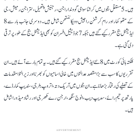
ہیں۔ 5 مستقل ججوں میں کرشنا سوامی گووندا راجن، رجنیش پتھیل، نتراجن رمیش، جی
کے متھو کمار اور رام کرشنن راجیش وویکاننتھن شامل ہیں۔ دوسری جانب بار سے 8
ایڈیشنل جج مقرر کیے گئے ہیں جبکہ 7 جوڈیشیل افسران کو بھی ایڈیشنل جج کے طور پر ترقی
دی گئی ہے۔
کلکتہ ہائی کورٹ میں 8 نئے ایڈیشنل جج مقرر کیے گئے ہیں۔ یہ تمام بار سے آئے ہیں۔ ان
تقرریوں کا سب سے بڑا مقصد عدالتوں میں خالی اسامیوں کو بھرنا اور زیر التوا مقدمات
کے تصفیے کی رفتار بڑھانا ہے۔ ان ججوں میں آریک دتہ، اتروپ بنرجی، سندیپ کمار ڈے،
پارتھ پرتیم رائے، سدیپ دیب، انوج سنگھ، ارجن رے مکھرجی اور رشاد میڈورا شامل
ہیں۔
ADVERTISEMENT