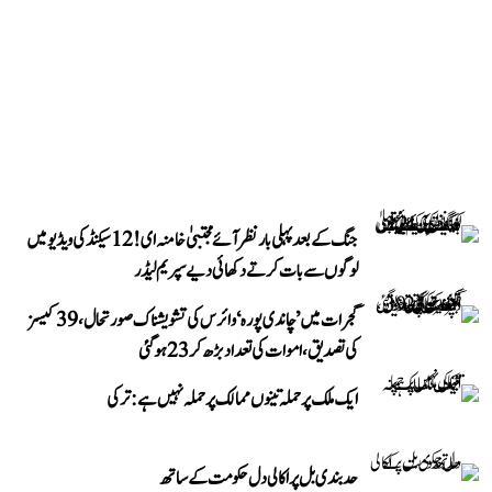
جنگ کے بعد پہلی بار نظر آئے مجتبیٰ خامنہ ای! 12 سیکنڈ کی ویڈیو میں
لوگوں سے بات کرتے دکھائی دیے سپریم لیڈر
گجرات میں ’چاندی پورہ‘ وائرس کی تشویشناک صورتحال، 39 کیسز
کی تصدیق، اموات کی تعداد بڑھ کر 23 ہوگئی
ایک ملک پر حملہ تینوں ممالک پر حملہ نہیں ہے: ترکی
حد بندی بل پر اکالی دل حکومت کے ساتھ