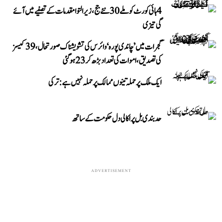
4 ہائی کورٹ کو ملے 30 نئے جج، زیر التوا مقدمات کے تصفیے میں آئے
گی تیزی
گجرات میں ’چاندی پورہ‘ وائرس کی تشویشناک صورتحال، 39 کیسز
کی تصدیق، اموات کی تعداد بڑھ کر 23 ہوگئی
ایک ملک پر حملہ تینوں ممالک پر حملہ نہیں ہے: ترکی
حد بندی بل پر اکالی دل حکومت کے ساتھ
ADVERTISEMENT