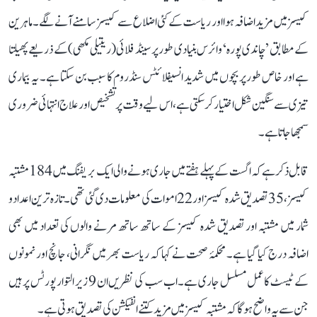
کیسز میں مزید اضافہ ہوا اور ریاست کے کئی اضلاع سے کیسز سامنے آنے لگے۔ ماہرین
کے مطابق ’چاندی پورہ‘ وائرس بنیادی طور پر سینڈ فلائی (ریتیلی مکھی) کے ذریعے پھیلتا
ہے اور خاص طور پر بچوں میں شدید انسیفلائٹس سنڈروم کا سبب بن سکتا ہے۔ یہ بیماری
تیزی سے سنگین شکل اختیار کر سکتی ہے، اس لیے وقت پر تشخیص اور علاج انتہائی ضروری
سمجھا جاتا ہے۔
قابل ذکر ہے کہ اگست کے پہلے ہفتے میں جاری ہونے والی ایک بریفنگ میں 184 مشتبہ
کیسز، 35 تصدیق شدہ کیسز اور 22 اموات کی معلومات دی گئی تھی۔ تازہ ترین اعداد و
شمار میں مشتبہ اور تصدیق شدہ کیسز کے ساتھ ساتھ مرنے والوں کی تعداد میں بھی
اضافہ درج کیا گیا ہے۔ محکمۂ صحت نے کہا کہ ریاست بھر میں نگرانی، جانچ اور نمونوں
کے ٹیسٹ کا عمل مسلسل جاری ہے۔ اب سب کی نظریں ان 9 زیر التوا رپورٹس پر ہیں
جن سے یہ واضح ہوگا کہ مشتبہ کیسز میں مزید کتنے انفیکشن کی تصدیق ہوتی ہے۔