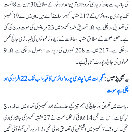
کی جانب سے ہفتہ کو جاری کردہ تازہ ترین اعداد و شمار کے مطابق 30 جون سے 8 اگست
تک چاندی پورہ وائرس کے 217 مشتبہ کیسز سامنے آئے ہیں۔ ان میں سے 39 کیسز
کی تصدیق ہو چکی ہے، جبکہ تصدیق شدہ کیسز میں 23 مریضوں کی موت درج کی گئی
ہے۔ محکمۂ صحت کے مطابق مشتبہ معاملات کے زیادہ تر نمونوں کی لیبارٹری جانچ مکمل
ہو چکی ہے۔ 217 میں سے 208 نمونوں کی رپورٹ موصول ہو چکی ہے جبکہ 9
نمونوں کی جانچ رپورٹ آنا باقی ہے۔
یہ بھی پڑھیں :
گجرات میں ’چاندی پورہ‘ وائرس کا قہر، اب تک 22 افراد کی ہو
چکی ہے موت
ریاست میں نگرانی اور جانچ کی مہم تیز کیے جانے کے بعد کیسز کی تعداد میں اضافہ درج
کیا گیا ہے۔ اس سے قبل 14 جولائی کو محکمۂ صحت نے 27 مشتبہ کیسز کی جانکاری دی
تھی۔ اس وقت 7 کیسز میں انفیکشن کی تصدیق ہوئی تھی، 12 رپورٹس نگیٹو آئی تھیں