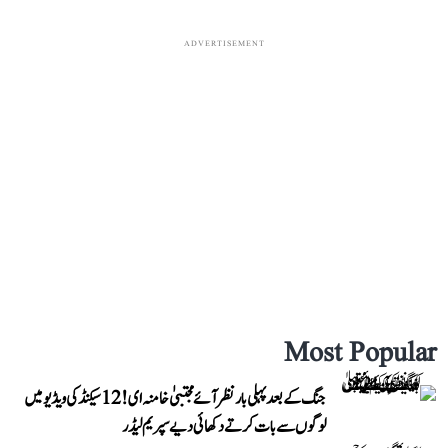
ADVERTISEMENT
Most Popular
جنگ کے بعد پہلی بار نظر آئے مجتبیٰ خامنہ ای! 12 سیکنڈ کی ویڈیو میں
لوگوں سے بات کرتے دکھائی دیے سپریم لیڈر