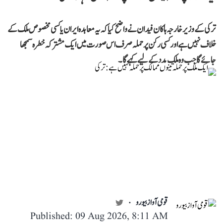
ترکی کے وزیر خارجہ ہاکان فیدان نے واضح کیا کہ یہ معاہدہ ایران یا کسی مخصوص ملک کے
خلاف نہیں ہے اور کسی رکن پر حملہ صرف اس صورت میں ایک مشترکہ خطرہ سمجھا
جائے گا جب وہ ملک مدد کے لیے کہے گا۔
قومی آواز بیورو
Published: 09 Aug 2026, 8:11 AM