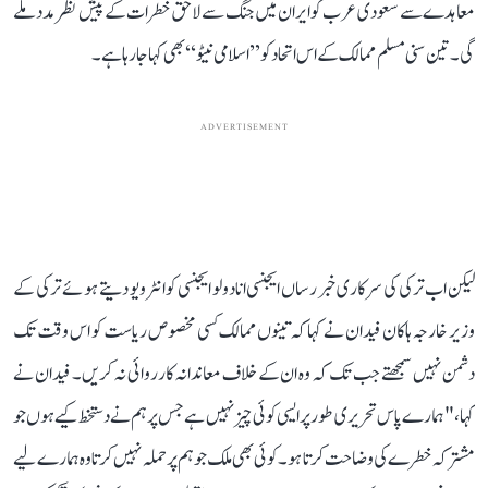
معاہدے سے سعودی عرب کو ایران میں جنگ سے لاحق خطرات کے پیش نظر مدد ملے
گی۔ تین سنی مسلم ممالک کے اس اتحاد کو ’’اسلامی نیٹو‘‘ بھی کہا جا رہا ہے۔
ADVERTISEMENT
لیکن اب ترکی کی سرکاری خبر رساں ایجنسی انادولو ایجنسی کو انٹرویو دیتے ہوئے ترکی کے
وزیر خارجہ ہاکان فیدان نے کہا کہ تینوں ممالک کسی مخصوص ریاست کو اس وقت تک
دشمن نہیں سمجھتے جب تک کہ وہ ان کے خلاف معاندانہ کارروائی نہ کریں۔ فیدان نے
کہا، "ہمارے پاس تحریری طور پر ایسی کوئی چیز نہیں ہے جس پر ہم نے دستخط کیے ہوں جو
مشترکہ خطرے کی وضاحت کرتا ہو۔ کوئی بھی ملک جو ہم پر حملہ نہیں کرتا وہ ہمارے لیے