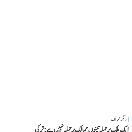
دیگر ممالک
ایک ملک پر حملہ تینوں ممالک پر حملہ نہیں ہے: ترکی