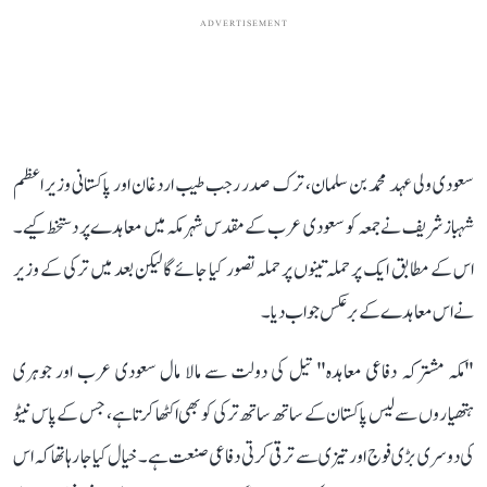
ADVERTISEMENT
سعودی ولی عہد محمد بن سلمان، ترک صدر رجب طیب اردغان اور پاکستانی وزیر اعظم
شہباز شریف نے جمعہ کو سعودی عرب کے مقدس شہر مکہ میں معاہدے پر دستخط کیے۔
اس کے مطابق ایک پر حملہ تینوں پر حملہ تصور کیا جائے گا لیکن بعد میں ترکی کے وزیر
نےاس معاہدے کے برعکس جواب دیا۔
"مکہ مشترکہ دفاعی معاہدہ" تیل کی دولت سے مالا مال سعودی عرب اور جوہری
ہتھیاروں سے لیس پاکستان کے ساتھ ساتھ ترکی کو بھی اکٹھا کرتا ہے، جس کے پاس نیٹو
کی دوسری بڑی فوج اور تیزی سے ترقی کرتی دفاعی صنعت ہے۔ خیال کیا جا رہا تھا کہ اس