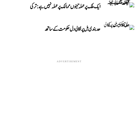
ایک ملک پر حملہ تینوں ممالک پر حملہ نہیں ہے: ترکی
حد بندی بل پر اکالی دل حکومت کے ساتھ
ADVERTISEMENT