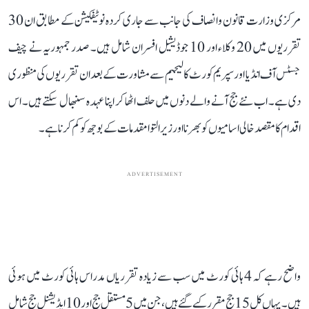
مرکزی وزارت قانون و انصاف کی جانب سے جاری کردہ نوٹیفکیشن کے مطابق ان 30
تقرریوں میں 20 وکلاء اور 10 جوڈیشیل افسران شامل ہیں۔ صدر جمہوریہ نے چیف
جسٹس آف انڈیا اور سپریم کورٹ کالیجیم سے مشاورت کے بعد ان تقرریوں کی منظوری
دی ہے۔ اب نئے جج آنے والے دنوں میں حلف اٹھا کر اپنا عہدہ سنبھال سکتے ہیں۔ اس
اقدام کا مقصد خالی اسامیوں کو بھرنا اور زیر التوا مقدمات کے بوجھ کو کم کرنا ہے۔
ADVERTISEMENT
واضح رہے کہ 4 ہائی کورٹ میں سب سے زیادہ تقرریاں مدراس ہائی کورٹ میں ہوئی
ہیں۔ یہاں کل 15 جج مقرر کیے گئے ہیں، جن میں 5 مستقل جج اور 10 ایڈیشنل جج شامل