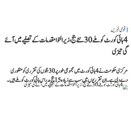
قومی خبریں
4 ہائی کورٹ کو ملے 30 نئے جج، زیر التوا مقدمات کے تصفیے میں آئے
گی تیزی
مرکزی حکومت نے 4 ہائی کورٹ میں مجموعی طور پر 30 ججوں کی تقرری کو منظوری
دے دی ہے۔ ان تقرریوں میں سب سے زیادہ 15 جج مدراس ہائی کورٹ کو ملے ہیں۔