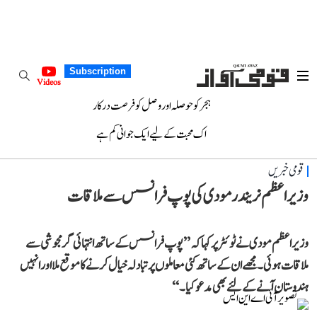
Subscription
Videos
ہجر کو حوصلہ اور وصل کو فرصت درکار
اک محبت کے لیے ایک جوانی کم ہے
قومی خبریں
وزیر اعظم نریندر مودی کی پوپ فرانسس سے ملاقات
وزیر اعظم مودی نے ٹوئٹر پر کہا کہ ’’پوپ فرانسس کے ساتھ انتہائی گرمجوشی سے
ملاقات ہوئی۔ مجھے ان کے ساتھ کئی معاملوں پر تبادلہ خیال کرنے کا موقع ملا اور انہیں
ہندوستان آنے کے لئے بھی مدعو کیا۔‘‘