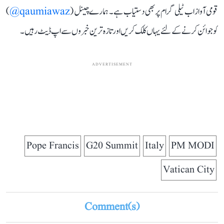
قومی آواز اب ٹیلی گرام پر بھی دستیاب ہے۔ ہمارے چینل (
qaumiawaz@
)
کو جوائن کرنے کے لئے یہاں کلک کریں اور تازہ ترین خبروں سے اپ ڈیٹ رہیں۔
ADVERTISEMENT
Pope Francis
G20 Summit
Italy
PM MODI
Vatican City
Comment(s)