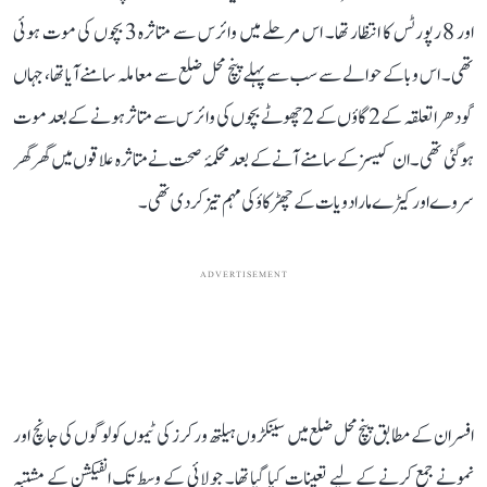
اور 8 رپورٹس کا انتظار تھا۔ اس مرحلے میں وائرس سے متاثرہ 3 بچوں کی موت ہوئی
تھی۔ اس وبا کے حوالے سے سب سے پہلے پنچ محل ضلع سے معاملہ سامنے آیا تھا، جہاں
گودھرا تعلقہ کے 2 گاؤں کے 2 چھوٹے بچوں کی وائرس سے متاثر ہونے کے بعد موت
ہو گئی تھی۔ ان کیسز کے سامنے آنے کے بعد محکمۂ صحت نے متاثرہ علاقوں میں گھر گھر
سروے اور کیڑے مار ادویات کے چھڑکاؤ کی مہم تیز کر دی تھی۔
ADVERTISEMENT
افسران کے مطابق پنچ محل ضلع میں سینکڑوں ہیلتھ ورکرز کی ٹیموں کو لوگوں کی جانچ اور
نمونے جمع کرنے کے لیے تعینات کیا گیا تھا۔ جولائی کے وسط تک انفیکشن کے مشتبہ