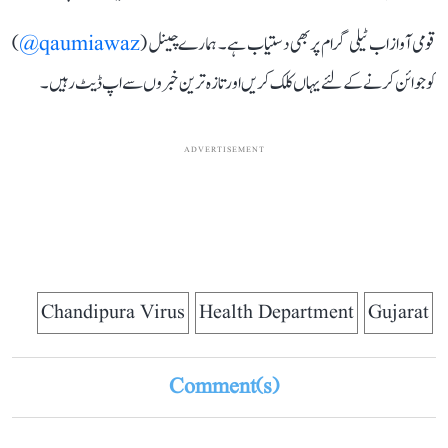
قومی آواز اب ٹیلی گرام پر بھی دستیاب ہے۔ ہمارے چینل (
qaumiawaz@
)
کو جوائن کرنے کے لئے یہاں کلک کریں اور تازہ ترین خبروں سے اپ ڈیٹ رہیں۔
ADVERTISEMENT
Chandipura Virus
Health Department
Gujarat
Comment(s)