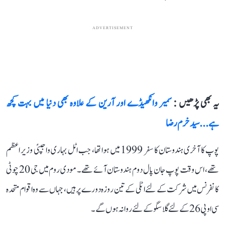
ADVERTISEMENT
یہ بھی پڑھیں :
سمیر وانکھیڈے اور آرین کے علاوہ بھی دنیا میں بہت کچھ
ہے...سید خرم رضا
پوپ کا آخری ہندوستان کا سفر 1999 میں ہوا تھا، جب اٹل بہاری واجپئی وزیر اعظم
تھے، اس وقت پوپ جان پال دوم ہندوستان آئے تھے۔ مودی روم میں جی 20 چوٹی
کانفرنس میں شرکت کے لئے اٹلی کے تین روزہ دورے پر ہیں، جہاں سے وہ اقوام متحدہ
سی او پی 26 کے لئے گلاسگو کے لئے روانہ ہوں گے۔