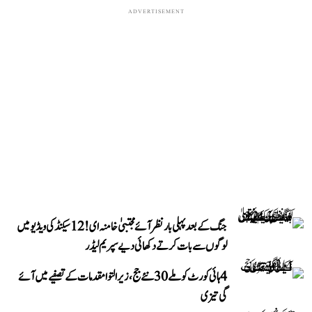
ADVERTISEMENT
جنگ کے بعد پہلی بار نظر آئے مجتبیٰ خامنہ ای! 12 سیکنڈ کی ویڈیو میں
لوگوں سے بات کرتے دکھائی دیے سپریم لیڈر
4 ہائی کورٹ کو ملے 30 نئے جج، زیر التوا مقدمات کے تصفیے میں آئے
گی تیزی