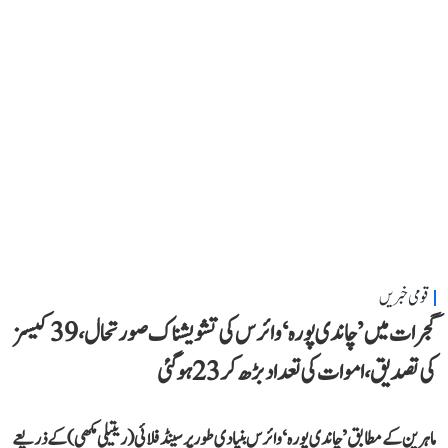
قومی خبریں
گجرات میں ’چاندی پورہ‘ وائرس کی تشویشناک صورتحال، 39 کیسز
کی تصدیق، اموات کی تعداد بڑھ کر 23 ہوگئی
ماہرین کے مطابق ’چاندی پورہ‘ وائرس بنیادی طور پر سینڈ فلائی (ریتیلی مکھی) کے ذریعے