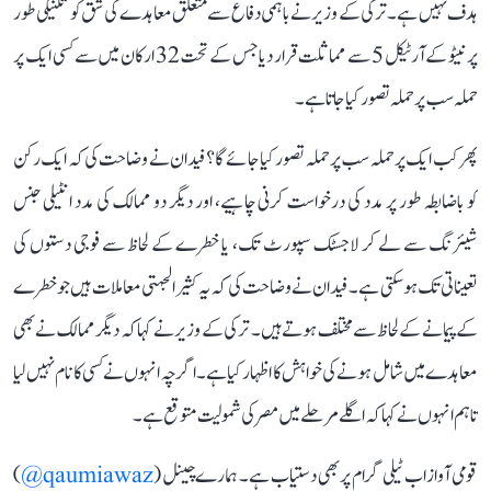
ہدف نہیں ہے۔ ترکی کے وزیر نے باہمی دفاع سے متعلق معاہدے کی شق کو تکنیکی طور
پر نیٹو کے آرٹیکل 5 سے مماثلت قرار دیا جس کے تحت 32 ارکان میں سے کسی ایک پر
حملہ سب پر حملہ تصور کیا جاتا ہے۔
پھر کب ایک پر حملہ سب پر حملہ تصور کیا جائے گا؟ فیدان نے وضاحت کی کہ ایک رکن
کو باضابطہ طور پر مدد کی درخواست کرنی چاہیے، اور دیگر دو ممالک کی مدد انٹیلی جنس
شیئرنگ سے لے کر لاجسٹک سپورٹ تک، یا خطرے کے لحاظ سے فوجی دستوں کی
تعیناتی تک ہوسکتی ہے۔ فیدان نے وضاحت کی کہ یہ کثیر الجہتی معاملات ہیں جو خطرے
کے پیمانے کے لحاظ سے مختلف ہوتے ہیں۔ ترکی کے وزیر نے کہا کہ دیگر ممالک نے بھی
معاہدے میں شامل ہونے کی خواہش کا اظہار کیا ہے۔ اگرچہ انہوں نے کسی کا نام نہیں لیا
تاہم انہوں نے کہا کہ اگلے مرحلے میں مصر کی شمولیت متوقع ہے۔
قومی آواز اب ٹیلی گرام پر بھی دستیاب ہے۔ ہمارے چینل (
qaumiawaz@
)