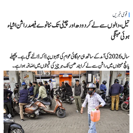
قومی خبریں
تیل، دالوں سے لے کر دودھ اور چینی تک ننانوے فیصد راشن اشیاء
ہوئی مہنگی
سال 2026 کی آمد کے ساتھ ہی مہنگائی عوام کی جیبوں پر ڈاکہ ڈالنے لگی ہے۔ پچھلے
پانچ مہینوں میں راشن سے لے کر ایندھن تک ہر چیز کی قیمتوں میں اضافہ ہوا ہے۔