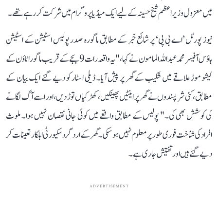
میں معزول وزیر اعظم شیخ حسینہ کے لیے ایک میڈیا پروگرام میں شرکت کر رہے تھے۔
نیوز پورٹل ’اے بی پی‘ پر شائع خبر کے مطابق ماگورہ صدر پولیس اسٹیشن کے اسٹیشن
ہاؤس آفیسر محمد عبداللہ المامون نے کہا، "یہ واقعہ رات 9 بجے کے قریب ماگورا ٹاؤن کے
کیشو موڑ علاقے میں شکیب کے گھر پر پیش آیا۔ ڈیلی ا سٹار کو دیے گئے ایک بیان کے
مطابق، کئی شرپسندوں نے گھر پر اینٹیں پھینکیں، کھڑکیاں توڑ دیں، اور اسے آگ لگانے
کی کوشش بھی کی۔" پولیس کے مطابق واقعے میں کوئی جانی نقصان نہیں ہوا۔ ملوث
افراد کی شناخت فوری طور پر معلوم نہیں ہو سکی۔ گھر کے اردگرد سکیورٹی اہلکار تعینات کر
دیے گئے ہیں اور تفتیش جاری ہے۔
ADVERTISEMENT