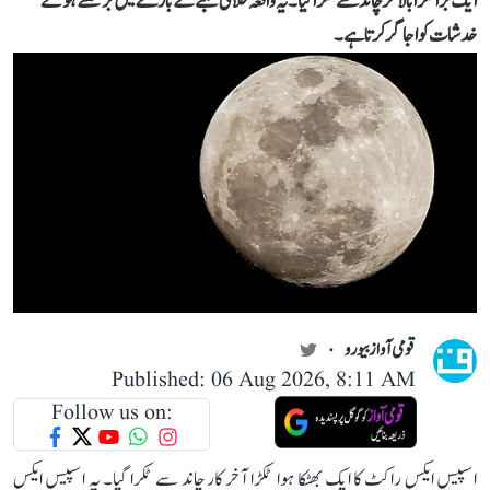
ایک بڑا ٹکڑا بالآخر چاند سے ٹکرا گیا۔ یہ واقعہ خلائی ملبے کے بارے میں بڑھتے ہوئے
خدشات کو اجاگر کرتا ہے۔
قومی آواز بیورو
Published: 06 Aug 2026, 8:11 AM
Follow us on:
اسپیس ایکس راکٹ کا ایک بھٹکا ہوا ٹکڑا آخر کار چاند سے ٹکرا گیا۔ یہ اسپیس ایکس