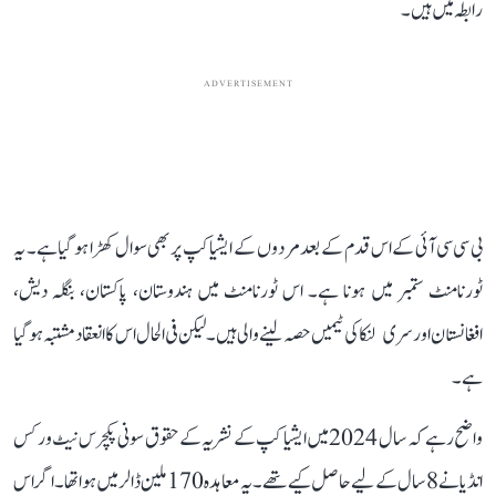
رابطہ میں ہیں۔
ADVERTISEMENT
بی سی سی آئی کے اس قدم کے بعد مردوں کے ایشیا کپ پر بھی سوال کھڑا ہو گیا ہے۔ یہ
ٹورنامنٹ ستمبر میں ہونا ہے۔ اس ٹورنامنٹ میں ہندوستان، پاکستان، بنگلہ دیش،
افغانستان اور سری لنکا کی ٹیمیں حصہ لینے والی ہیں۔ لیکن فی الحال اس کا انعقاد مشتبہ ہو گیا
ہے۔
واضح رہے کہ سال 2024 میں ایشیا کپ کے نشریہ کے حقوق سونی پکچرس نیٹ ورکس
انڈیا نے 8 سال کے لیے حاصل کیے تھے۔ یہ معاہدہ 170 ملین ڈالر میں ہوا تھا۔ اگر اس