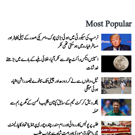
Most Popular
ٹرمپ کی سیکورٹی میں ہوئی بڑی چوک، امریکی صدر کے ہیلی کاپٹر اور
مسافر طیارہ میں ہو سکتی تھی ٹکر
اسپیس ایکس راکٹ چاند سے ٹکرا گیا، خلائی ملبے کے بارے میں بڑھتے
خدشات
تیل، دالوں سے لے کر دودھ اور چینی تک ننانوے فیصد راشن اشیاء
ہوئی مہنگی
بنگلہ دیش کرکٹ ٹیم کے سابق کپتان شکیب الحسن کے گھر پر بم سے
حملہ
طلبہ پر پولیس کارروائی اور رام مندر چندہ چوری پر انڈیا اتحاد کا پارلیمنٹ
میں احتجاج، مودی اور امت شاہ سے جواب طلب