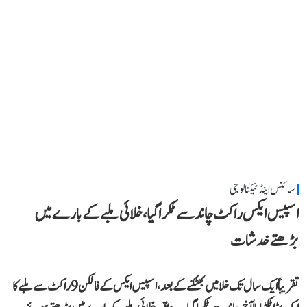
سائنس اینڈ ٹیکنالوجی
اسپیس ایکس راکٹ چاند سے ٹکرا گیا، خلائی ملبے کے بارے میں
بڑھتے خدشات
تقریباً ایک سال تک خلا میں بھٹکنے کے بعد، اسپیس ایکس کےفالکن 9 راکٹ سے ملبے کا