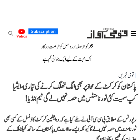
Subscription
Videos
ہجر کو حوصلہ اور وصل کو فرصت درکار
اک محبت کے لیے ایک جوانی کم ہے
قومی خبریں
پاکستان کو کرکٹ کے محاذ پر بھی الگ تھلگ کرنے کی تیاری، ایشیا
کپ سمیت کئی ٹورنامنٹس میں حصہ نہیں لے گی ٹیم انڈیا!
رپورٹس کے مطابق بی سی سی آئی نے طے کیا ہے کہ وہ ایشین کرکٹ کاؤنسل کے کسی بھی
ٹورنامنٹ میں حصہ نہیں لے گا کیونکہ ایسے حالات میں پاکستان کے ساتھ کھیلنا ملک کے
جذبات کو ٹھیس پہنچانا ہوگا۔