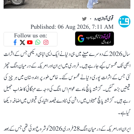
قومی آواز بیورو
Published: 06 Aug 2026, 7:11 AM
Follow us on:
سال 2026 کے دوسرے مہینے میں ہی دنیا نے ایک ایسی تباہی دیکھی جس کے اثرات
ابھی تک محسوس کیے جا رہے ہیں۔ فروری میں ایران اور امریکہ کے درمیان جنگ چھڑ
گئی جس کے اثرات پوری دنیا نے محسوس کئے۔ خاص طور پر ہندوستان میں ہر چیز کی
قیمتیں بڑھ گئیں۔ گزشتہ پانچ ماہ سے عوام اس جنگ کی وجہ سے مہنگائی کا عذاب جھیل
رہے ہیں۔ گزشتہ پانچ مہینوں میں راشن کی نناوے فیصد اشیاء کی قیمتوں میں اضافہ دیکھا
گیا ہے۔
ایران اور امریکہ کے درمیان جنگ 28 فروری 2026 کو شروع ہوئی تھی جس کے بعد