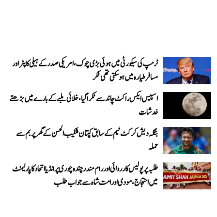
ٹرمپ کی سیکورٹی میں ہوئی بڑی چوک، امریکی صدر کے ہیلی کاپٹر اور
مسافر طیارہ میں ہو سکتی تھی ٹکر
اسپیس ایکس راکٹ چاند سے ٹکرا گیا، خلائی ملبے کے بارے میں بڑھتے
خدشات
بنگلہ دیش کرکٹ ٹیم کے سابق کپتان شکیب الحسن کے گھر پر بم سے
حملہ
طلبہ پر پولیس کارروائی اور رام مندر چندہ چوری پر انڈیا اتحاد کا پارلیمنٹ
میں احتجاج، مودی اور امت شاہ سے جواب طلب