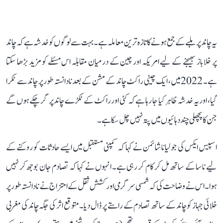
یہ چاند پر ملبے کے جمع ہونے کا تازہ ترین معاملہ ہے۔ بہت سے لوگوں کو خدشہ ہے کہ چاند
پر خلاباز بھیجنے کے لیے امریکہ اور چین کے درمیان مقابلہ اس مسئلے کو مزید بڑھا سکتا
ہے۔ 2022 میں، ایک چینی راکٹ چاند کے مشن کے بعد نادانستہ طور پر چاند سے ٹکرا
گیا، اور یہ خدشہ ظاہر کیا جا رہا ہے کہ کئی اور راکٹ کے ٹکڑے چاند پر گر چکے ہوں گے
جن کا پچھلی چند دہائیوں میں پتہ نہیں چل سکا ہے۔
اسپیس ایکس کی جولیانا شائمن نے کہا کہ کمپنی مستقبل میں ایسے حادثات کو روکنے کے
لیے ناسا کے ساتھ مل کر کام کر رہی ہے۔ انہوں نے کہا کہ تصادم جان بوجھ کر نہیں
ہوا۔ اس نے وضاحت کی کہ شمسی سرگرمی اور کشش ثقل کے امتزاج نے نادانستہ طور پر
خلائی جہاز کو چاند کے ساتھ تصادم کے راستے پر ڈال دیا۔ متوقع اثر کی جگہ چاند کی مغربی