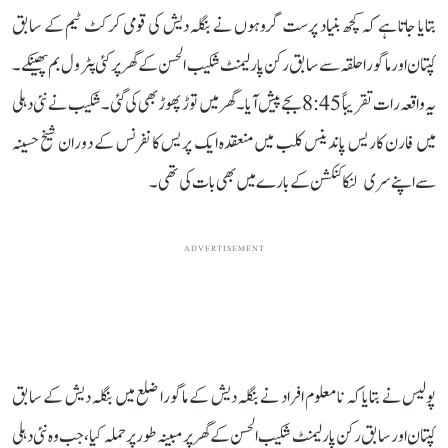
بتایا جاتا ہے کہ کچھ بنیاد پرست گروہوں نے بنگلہ دیش کی قومی کرکٹ ٹیم کے سابق
کپتان اور ماگورا حلقہ سے سابق رکن پارلیمنٹ شکیب الحسن کے گھر پر کئی پٹرول بم پھینکے۔
یہ واقعہ رات تقریباً 8:45 بجے پیش آیا۔ گھر میں توڑ پھوڑ بھی کی گئی۔ شکیب نے نئی دہلی
میں فارن کاریس پاندینس کلب میں منعقدہ ایک پریس کانفرنس کے دوران شیخ حسینہ
سے اپنے سری لنکا کنکشن کے بارے میں بھی بات کی تھی۔
ADVERTISEMENT
پولیس نے بتایا کہ نامعلوم افراد نے بنگلہ دیش کے ماگورا ضلع میں بنگلہ دیش کے سابق
کپتان اور سابق رکن پارلیمنٹ شکیب الحسن کے گھر پر مبینہ طور پر حملہ کیا، جب وہ نئی دہلی