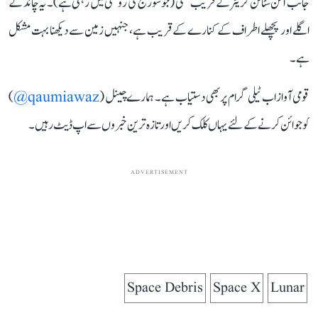
جانب آئن سٹائن کریٹر کے قریب تھی (جو سورج کی روشنی میں رہتی ہے)۔ یہ چاند کے
اگلے اور پچھلے اطراف کے کنارے کے قریب ہے، جنہیں زمین سے دیکھنا بہت مشکل
ہے۔
قومی آواز اب ٹیلی گرام پر بھی دستیاب ہے۔ ہمارے چینل (
qaumiawaz@
)
کو جوائن کرنے کے لئے یہاں کلک کریں اور تازہ ترین خبروں سے اپ ڈیٹ رہیں۔
ADVERTISEMENT
Space Debris
Space X
Lunar