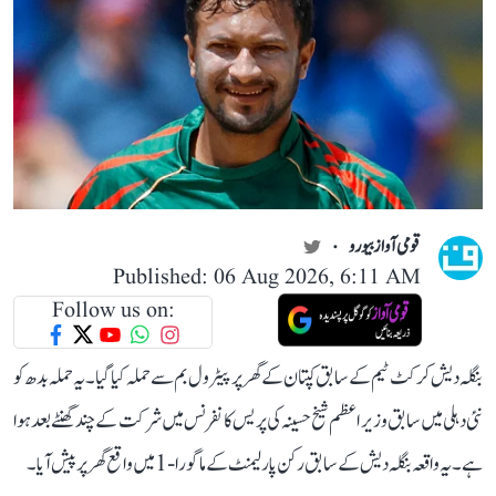
قومی آواز بیورو
Published: 06 Aug 2026, 6:11 AM
Follow us on:
بنگلہ دیش کرکٹ ٹیم کے سابق کپتان کے گھر پر پیٹرول بم سے حملہ کیا گیا۔ یہ حملہ بدھ کو
نئی دہلی میں سابق وزیر اعظم شیخ حسینہ کی پریس کانفرنس میں شرکت کے چند گھنٹے بعد ہوا
ہے۔ یہ واقعہ بنگلہ دیش کے سابق رکن پارلیمنٹ کے ماگورا-1 میں واقع گھر پر پیش آیا۔