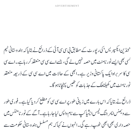
ADVERTISEMENT
’انڈین ایکسپریس‘ کی رپورٹ کے مطابق بی سی سی آئی کے ذرائع نے بتایا کہ ہندوستانی ٹیم
کسی بھی ایسے ٹورنامنٹ میں حصہ نہیں لے گی، جسے اے سی سی منعقد کر رہا ہے۔ اے سی
سی کا سربراہ ایک پاکستانی وزیر ہے۔ ابھی کے حالات میں اے سی سی کے ذریعہ منعقد
ٹورنامنٹ میں کھیلنا ملک کے جذبات کو ٹھیس پہنچانا ہوگا۔
ذرائع نے بتایا کہ اس بارے میں زبانی طور پر اے سی سی کو مطلع کر دیا گیا ہے۔ فوری طور
سے ویمنس ایمرجنگ ٹیمس ایشیا کپ سے نام واپس لیا جا رہا ہے۔ آگے کے ٹورنامنٹس میں
حصہ داری بھی ابھی ٹھپ رہے گی۔ انہوں نے کہا کہ ہم مسلسل ہندوستانی حکومت سے