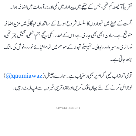
تقریباً 7 فیصد کم تھی، جس کے نتیجے میں پیداوار میں کمی اور درآمدات میں اضافہ ہوا۔
اگست کے مہینے میں تہواروں کا سلسلہ شروع ہونے کے ساتھ ہی مہنگائی میں مزید اضافہ
متوقع ہے۔ ساون ابھی بھی جاری ہے، اس کے بعد راکھی، تیج، جنم اشٹمی، گنیش چترتھی،
نوراتری، دسہرہ اور دیوالی۔ نتیجتاً، تہوار کے موسم میں تمام اشیائے خوردونوش کی مانگ
بڑھ جاتی ہے۔
قومی آواز اب ٹیلی گرام پر بھی دستیاب ہے۔ ہمارے چینل (
qaumiawaz@
)
کو جوائن کرنے کے لئے یہاں کلک کریں اور تازہ ترین خبروں سے اپ ڈیٹ رہیں۔
ADVERTISEMENT