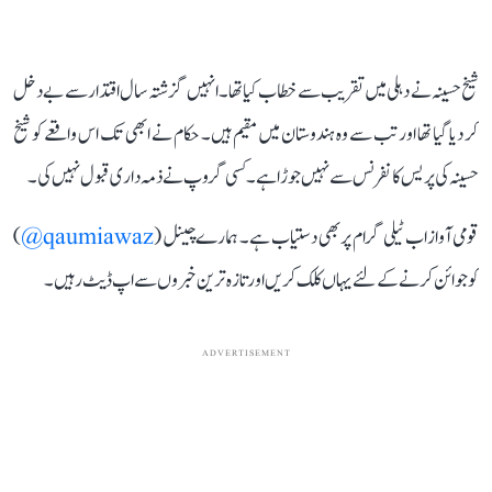
شیخ حسینہ نے دہلی میں تقریب سے خطاب کیا تھا۔ انہیں گزشتہ سال اقتدار سے بے دخل
کر دیا گیا تھا اور تب سے وہ ہندوستان میں مقیم ہیں۔ حکام نے ابھی تک اس واقعے کو شیخ
حسینہ کی پریس کانفرنس سے نہیں جوڑا ہے۔ کسی گروپ نے ذمہ داری قبول نہیں کی۔
قومی آواز اب ٹیلی گرام پر بھی دستیاب ہے۔ ہمارے چینل (
qaumiawaz@
)
کو جوائن کرنے کے لئے یہاں کلک کریں اور تازہ ترین خبروں سے اپ ڈیٹ رہیں۔
ADVERTISEMENT