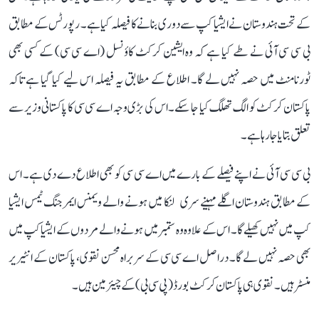
کے تحت ہندوستان نے ایشیا کپ سے دوری بنانے کا فیصلہ کیا ہے۔ رپورٹس کے مطابق
بی سی سی آئی نے طے کیا ہے کہ وہ ایشین کرکٹ کاؤنسل (اے سی سی) کے کسی بھی
ٹورنامنٹ میں حصہ نہیں لے گا۔ اطلاع کے مطابق یہ فیصلہ اس لیے کیا گیا ہے تاکہ
پاکستان کرکٹ کو الگ تھلگ کیا جا سکے۔ اس کی بڑی وجہ اے سی سی کا پاکستانی وزیر سے
تعلق بتایا جا رہا ہے۔
بی سی سی آئی نے اپنے فیصلے کے بارے میں اے سی سی کو بھی اطلاع دے دی ہے۔ اس
کے مطابق ہندوستان اگلے مہینے سری لنکا میں ہونے والے ویمنس ایمرجنگ ٹیمس ایشیا
کپ میں نہیں کھیلے گا۔ اس کے علاوہ وہ ستمبر میں ہونے والے مردوں کے ایشیا کپ میں
بھی حصہ نہیں لے گا۔ دراصل اے سی سی کے سربراہ محسن نقوی، پاکستان کے انٹیریر
منسٹر ہیں۔ نقوی ہی پاکستان کرکٹ بورڈ (پی سی بی) کے چیئرمین ہیں۔