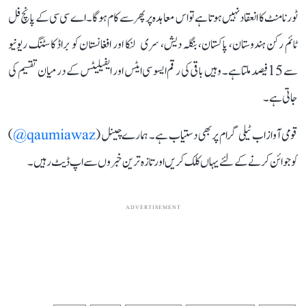
ٹورنامنٹ کا انعقاد نہیں ہوتا ہے تو اس معاہدہ پر پھر سے کام ہوگا۔ اے سی سی کے پانچ فل
ٹائم رکن ہندوستان، پاکستان، بنگلہ دیش، سری لنکا اور افغانستان کو براڈ کاسٹنگ ریونیو
سے 15 فیصد ملتا ہے۔ وہیں باقی کی رقم ایسو سی ایٹس اور ایفیلیٹس کے درمیان تقسیم کی
جاتی ہے۔
قومی آواز اب ٹیلی گرام پر بھی دستیاب ہے۔ ہمارے چینل (
qaumiawaz@
)
کو جوائن کرنے کے لئے یہاں کلک کریں اور تازہ ترین خبروں سے اپ ڈیٹ رہیں۔
ADVERTISEMENT