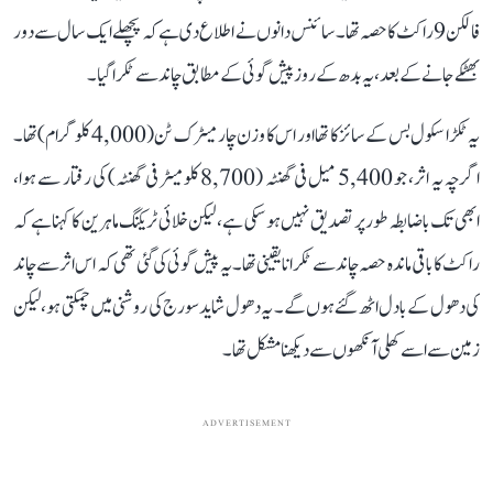
فالکن 9 راکٹ کا حصہ تھا۔ سائنس دانوں نے اطلاع دی ہے کہ پچھلے ایک سال سے دور
بھٹکے جانے کے بعد، یہ بدھ کے روز پیش گوئی کے مطابق چاند سے ٹکرا گیا۔
یہ ٹکڑا سکول بس کے سائز کا تھا اور اس کا وزن چار میٹرک ٹن (4,000 کلوگرام) تھا۔
اگرچہ یہ اثر، جو 5,400 میل فی گھنٹہ (8,700 کلومیٹر فی گھنٹہ) کی رفتار سے ہوا،
ابھی تک باضابطہ طور پر تصدیق نہیں ہوسکی ہے، لیکن خلائی ٹریکنگ ماہرین کا کہنا ہے کہ
راکٹ کا باقی ماندہ حصہ چاند سے ٹکرانا یقینی تھا۔ یہ پیش گوئی کی گئی تھی کہ اس اثر سے چاند
کی دھول کے بادل اٹھ گئے ہوں گے۔ یہ دھول شاید سورج کی روشنی میں چمکتی ہو، لیکن
زمین سے اسے کھلی آنکھوں سے دیکھنا مشکل تھا۔
ADVERTISEMENT