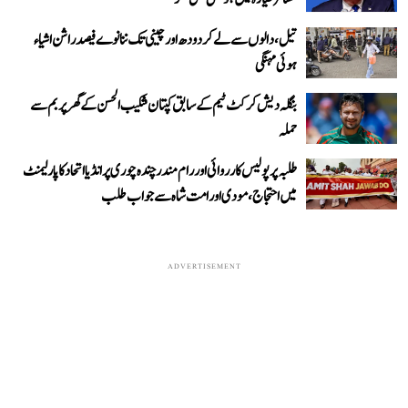
تیل، دالوں سے لے کر دودھ اور چینی تک ننانوے فیصد راشن اشیاء
ہوئی مہنگی
بنگلہ دیش کرکٹ ٹیم کے سابق کپتان شکیب الحسن کے گھر پر بم سے
حملہ
طلبہ پر پولیس کارروائی اور رام مندر چندہ چوری پر انڈیا اتحاد کا پارلیمنٹ
میں احتجاج، مودی اور امت شاہ سے جواب طلب
ADVERTISEMENT