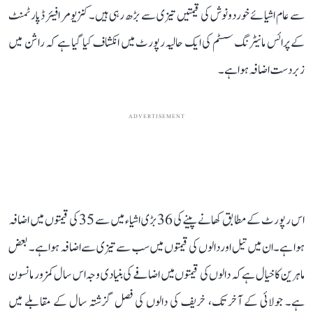
سے عام اشیائے خوردونوش کی قیمتیں تیزی سے بڑھ رہی ہیں۔ کنزیومر افیئر ڈپارٹمنٹ
کے پرائس مانیٹرنگ سسٹم کی ایک حالیہ رپورٹ میں انکشاف کیا گیا ہے کہ راشن میں
زبردست اضافہ ہوا ہے۔
ADVERTISEMENT
اس رپورٹ کے مطابق کھانے پینے کی 36 بڑی اشیاء میں سے 35 کی قیمتوں میں اضافہ
ہوا ہے۔ ان میں تیل اور دالوں کی قیمتوں میں سب سے تیزی سے اضافہ ہوا ہے۔ بعض
ماہرین کا خیال ہے کہ دالوں کی قیمتوں میں اضافے کی بنیادی وجہ اس سال کمزور مانسون
ہے۔ جولائی کے آخر تک، خریف کی دالوں کی فصل گزشتہ سال کے مقابلے میں