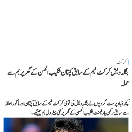
کرکٹ
بنگلہ دیش کرکٹ ٹیم کے سابق کپتان شکیب الحسن کے گھر پر بم سے
حملہ
کچھ بنیاد پرست گروپوں نے بنگلہ دیش کی قومی کرکٹ ٹیم کے سابق کپتان اور ماگورا حلقہ
سے سابق رکن پارلیمنٹ شکیب الحسن کے گھر پر کئی پیٹرول بم پھینکے۔