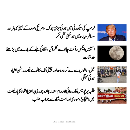
ٹرمپ کی سیکورٹی میں ہوئی بڑی چوک، امریکی صدر کے ہیلی کاپٹر اور
مسافر طیارہ میں ہو سکتی تھی ٹکر
اسپیس ایکس راکٹ چاند سے ٹکرا گیا، خلائی ملبے کے بارے میں بڑھتے
خدشات
تیل، دالوں سے لے کر دودھ اور چینی تک ننانوے فیصد راشن اشیاء
ہوئی مہنگی
طلبہ پر پولیس کارروائی اور رام مندر چندہ چوری پر انڈیا اتحاد کا پارلیمنٹ
میں احتجاج، مودی اور امت شاہ سے جواب طلب
ADVERTISEMENT