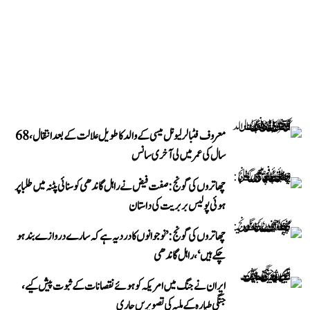
معروف فٹبالر لیونل میسی کے والد کا طویل علالت کے بعد انتقال، 68
سال کی عمر میں لی آخری سانس
چھاتروں کی گونج: صفت فیض نے راہل گاندھی کو سنائی پٹنہ میں طلبا پر
ہوئی پولیس بربریت کی داستان
چھاتروں کی گونج: ’نوجوانوں کا درد یہ ہے کہ سارے دروازے بند ہو
چکے ہیں‘، راہل گاندھی
ایران نے جنگ میں امریکہ کو ہوئے نقصانات کے ثبوت پیش کیے،
جنگی طیارہ کے ملبہ کی تصویریں جاری