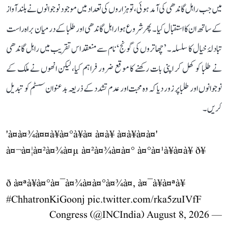
میں جب راہل گاندھی کی آمد ہوئی، تو ہزاروں کی تعداد میں موجود نوجوانوں نے بلند آواز
کے ساتھ ان کا استقبال کیا۔ پھر شروع ہوا راہل گاندھی اور طلبا کے درمیان براہ راست
تبادلۂ خیال کا سلسلہ۔ ’چھاتروں کی گونج‘ نام سے منعقد اس تقریب میں راہل گاندھی
نے طلبا کو کھل کر اپنی بات رکھنے کا موقع ضرور فراہم کیا، لیکن انھوں نے ملک کے
نوجوانوں اور طلبا پر زور دیا کہ وہ محبت اور عدم تشدد کے ذریعہ بدعنوان سسٹم کو تبدیل
کریں۔
'à¤à¤¾à¤¤à¥à¤°à¥à¤ à¤à¥ à¤à¥à¤à¤'
à¤¬à¤¦à¤²à¤¾à¤µ à¤²à¤¾à¤à¤° à¤°à¤¹à¥à¤à¥ ð¥
ð à¤ªà¥à¤°à¤¯à¤¾à¤à¤°à¤¾à¤, à¤¯à¥à¤ªà¥
#ChhatronKiGoonj
pic.twitter.com/rka5zuIVfF
August 8, 2026
— Congress (@INCIndia)