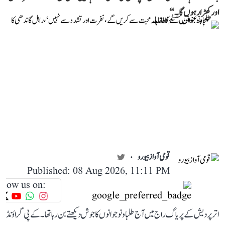
اور کھڑا رہوں گا۔‘‘
قومی آواز بیورو
Published: 08 Aug 2026, 11:11 PM
llow us on:
اتر پردیش کے پریاگ راج میں آج طلبا و نوجوانوں کا جوش دیکھتے بن رہا تھا۔ کے پی گراؤنڈ