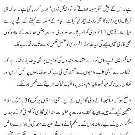
ہے۔ اس کے پیش نظر میلہ علاقے کو 'نو وہیکل زون' اعلان کر دیا گیا ہے۔ ساتھ ہی
ٹریفک ڈائیورزن کا بھی رُوٹ تیار کیا گیا ہے۔ جام کے مسئلہ سے نپٹنے کے لیے پورے
میلہ علاقے میں 11 فروری کو 4 بجے سے ضروری اور ایمرجنسی خدمات کے علاوہ کوئی
بھی گاڑی نہیں چلے گی، یہ نظام 12 فروری کو غسل مکمل ہونے تک نافذ رہے گا۔
مہا کمبھ میں کلپ واس کر رہے عقیدت مندوں کی گاڑیوں پر بھی یہ ضابطہ نافذ رہے گا۔
انتظامیہ نے سبھی کلپ واسیوں سے گزارش کی ہے کہ وہ ضابطوں پر عمل کریں اور
تعاون دیں تاکہ مہاکمبھ کا یہ اہم اسنان پرو ٹھیک ٹھاک طریقے سے مکمل ہو سکے۔
واضح ہو کہ مہاکمبھ آنے والی گاڑیوں کے لیے سبھی راستوں پر کُل 36 پارکنگ مقام
متعین کیے گئے ہیں۔ ان پارکنگ مقامات پر عقیدت مند اپنی گاڑی کو کھڑی کرکے پیدل
سنگم اسنان کے لیے روانہ ہوں گے۔ سنگم آنے والے عقیدت مند جی ٹی جواہر سے داخل