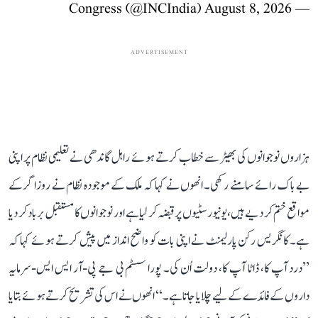
August 8, 2026
— Congress (@INCIndia)
ADVERTISEMENT
ہزاروں نوجوانوں کی بھیڑ سے خطاب کرتے ہوئے راہل گاندھی نے تعلیمی نظام پر اپنی
بے باک رائے سامنے رکھی۔ انھوں نے کہا کہ ملک کے موجودہ نظام نے روزاگر کے
مواقع ختم کر دیے ہیں، یونیورسٹیوں پر قبضہ کر لیا ہے اور نوجوانوں کا مستقبل برباد کر دیا
ہے۔ کانگریس رکن پارلیمنٹ نے اپنی بات کو واضح انداز میں پیش کرتے ہوئے کہا کہ
’’درد آپ کا، ڈاٹا آپ کا، دولت اُن کی۔ پورا سسٹم بی جے پی-آر ایس ایس-سرمایہ
داروں کے فائدے کے لیے چلایا جاتا ہے۔‘‘ انھوں نے اس کی تشریح کرتے ہوئے بتایا