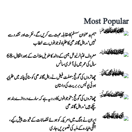
Most Popular
’ہم بدعنوان سسٹم کا مقابلہ محبت سے کریں گے، نفرت اور تشدد سے
نہیں‘، راہل گاندھی کا طلبا و نوجوانوں سے خطاب
معروف فٹبالر لیونل میسی کے والد کا طویل علالت کے بعد انتقال، 68
سال کی عمر میں لی آخری سانس
چھاتروں کی گونج: صفت فیض نے راہل گاندھی کو سنائی پٹنہ میں طلبا پر
ہوئی پولیس بربریت کی داستان
چھاتروں کی گونج: ’نوجوانوں کا درد یہ ہے کہ سارے دروازے بند ہو
چکے ہیں‘، راہل گاندھی
ایران نے جنگ میں امریکہ کو ہوئے نقصانات کے ثبوت پیش کیے،
جنگی طیارہ کے ملبہ کی تصویریں جاری