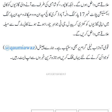
علاقے میں داخل ہوں گے۔ جبکہ کانپور- کوشامبی کی طرف سے آنے والی گاڑیوں کو کالی
ایکسٹینشن پلاٹ نمبر 17 پارکنگ، الٰہ آباد ڈگری کالج میدان و ددھیکاندو میدان پارکنگ
میں اپنی گاڑیوں کو کھڑی کر پیدل جی ٹی جواہر چورا ہوتے ہوئے کالی مارگ سے میلہ
علاقے میں داخل کریں گے۔
قومی آواز اب ٹیلی گرام پر بھی دستیاب ہے۔ ہمارے چینل (
qaumiawaz@
)
کو جوائن کرنے کے لئے یہاں کلک کریں اور تازہ ترین خبروں سے اپ ڈیٹ رہیں۔
ADVERTISEMENT