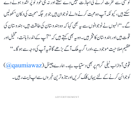
کو کسی سے نفرت کرنے کی اجازت نہیں دے سکتے اور نہ ہی خود کو پُرتشدد ہونے دے
سکتے ہیں، کیونکہ آپ وہ محبت کرنے والے نوجوان ہیں جو ہر جگہ ’محبت کی دکان‘ کھولیں
گے۔‘‘ انہوں نے نوجوانوں سے یہ بھی کہا کہ وہ ہندوستان کی طاقت ہیں، ہندوستان کی
قوت ہیں اور ہندوستان کا فخر ہیں۔ وہ یہ بھی کہتے ہیں کہ ’’آپ کے اندر ذہانت، تخیل اور
عظیم صلاحیت موجود ہے، اور اگر یہ ملک آگے بڑھے گا تو یہ آپ کی وجہ سے ہوگا۔‘‘
قومی آواز اب ٹیلی گرام پر بھی دستیاب ہے۔ ہمارے چینل (
qaumiawaz@
)
کو جوائن کرنے کے لئے یہاں کلک کریں اور تازہ ترین خبروں سے اپ ڈیٹ رہیں۔
ADVERTISEMENT