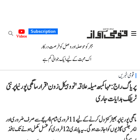
Subscription
Videos
ہجر کو حوصلہ اور وصل کو فرصت درکار
اک محبت کے لیے ایک جوانی کم ہے
قومی خبریں
پریاگ راج: مہا کمبھ میلہ علاقہ 'نو وہیکل زون' قرار، ماگھی پورنیما پر نئی
ٹریفک ہدایات جاری
ماگھی پورنیما پر بھیڑ کنٹرول کرنے کے لیے 11 فروری شام 4 بجے سے صرف ضروری اور
ایمرجنسی گاڑیوں کو اجازت ہوگی۔ یہ پابندی 12 فروری کو غسل مکمل ہونے تک نافذ
رہے گی