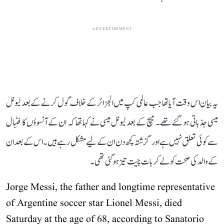
ADVERTISEMENT
یہ بیان اس وقت آیا تھا جب عالمی کپ میں الجزائر کے خلاف گول کرنے کے بعد لیونل
میسی جذباتی ہو گئے تھے۔ میچ کے بعد لیونل میسی نے کہا تھا کہ ان کے آنسوؤں کا فٹبال
سے کوئی تعلق نہیں ہے اور گزشتہ کچھ دن ان کے لیے مشکل رہے ہیں۔ اس کے بعد ان
کے والد کی صحت کو لے کر بات چیت تیز ہو گئی تھی۔
Jorge Messi, the father and longtime representative
of Argentine soccer star Lionel Messi, died
Saturday at the age of 68, according to Sanatorio