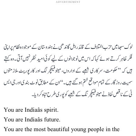
ADVERTISEMENT
لوک سبھا میں حزب اختلاف کے قائد راہل گاندھی نے ہندوستان کے موجودہ نظام پر اپنی
فکر ظاہر کرتے ہوئے کہا کہ اس میں نوجوانوں کے لیے کوئی امید نظر نہیں آتی۔ وہ کہتے
ہیں کہ ’’حکومت، سرکاری شعبے کے اداروں، مینوفیکچرنگ اور کارپوریٹ ملازمتوں
سمیت روزگار کے تمام مواقع ختم ہو گئے ہیں۔‘‘ ان کے مطابق نوٹ بندی اور جی ایس
ٹی کے ناقص نفاذ نے مینوفیکچرنگ کے شعبے کو پوری طرح تباہ کر دیا۔
You are Indiaâs spirit.
You are Indiaâs future.
You are the most beautiful young people in the