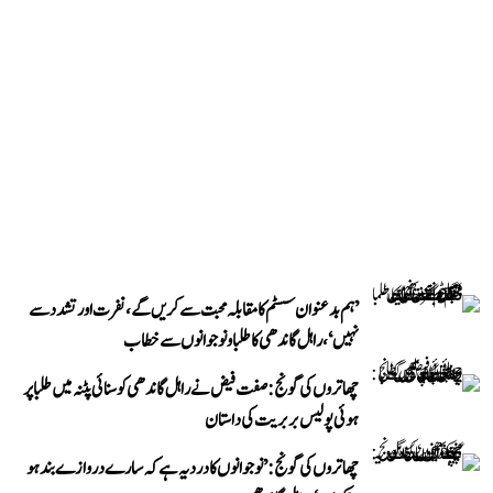
’ہم بدعنوان سسٹم کا مقابلہ محبت سے کریں گے، نفرت اور تشدد سے
نہیں‘، راہل گاندھی کا طلبا و نوجوانوں سے خطاب
چھاتروں کی گونج: صفت فیض نے راہل گاندھی کو سنائی پٹنہ میں طلبا پر
ہوئی پولیس بربریت کی داستان
چھاتروں کی گونج: ’نوجوانوں کا درد یہ ہے کہ سارے دروازے بند ہو