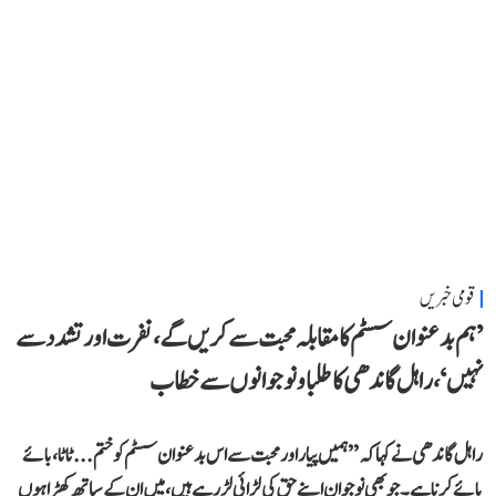
قومی خبریں
’ہم بدعنوان سسٹم کا مقابلہ محبت سے کریں گے، نفرت اور تشدد سے
نہیں‘، راہل گاندھی کا طلبا و نوجوانوں سے خطاب
راہل گاندھی نے کہا کہ ’’ہمیں پیار اور محبت سے اس بدعنوان سسٹم کو ختم... ٹاٹا، بائے
بائے کرنا ہے۔ جو بھی نوجوان اپنے حق کی لڑائی لڑ رہے ہیں، میں ان کے ساتھ کھڑا ہوں