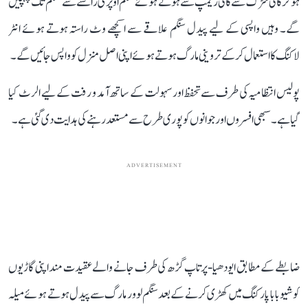
ہوکر کالی سڑک سے کالی ریمپ سے ہوتے ہوئے سنگم اوپری راستے سے سنگم تک پہنچیں
گے۔ وہیں واپسی کے لیے پیدل سنگم علاقے سے اکچھے وٹ راستہ ہوتے ہوئے انٹر
لاکنگ کا استعمال کرکے تروینی مارگ ہوتے ہوئے اپنی اصل منزل کو واپس جائیں گے۔
پولیس انتظامیہ کی طرف سے تحفظ اور سہولت کے ساتھ آمد و رفت کے لیے الرٹ کیا
گیا ہے۔ سبھی افسروں اور جوانوں کو پوری طرح سے مستعد رہنے کی ہدایت دی گئی ہے۔
ADVERTISEMENT
ضابطے کے مطابق ایودھیا-پرتاپ گڑھ کی طرف جانے والے عقیدت مند اپنی گاڑیوں
کو شیو بابا پارکنگ میں کھڑی کرنے کے بعد سنگم لوور مارگ سے پیدل ہوتے ہوئے میلہ