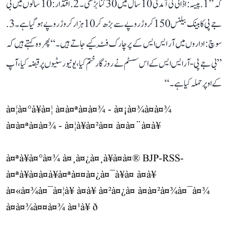
کہ ’’1. پیسہ: اڈانی کی آمدنی 10 سال میں 30 گنا بڑھی۔ 2. اقتدار: 10 سالوں میں بی
جے پی کا بینک بیلنس 150 کروڑ روپے سے بڑھ کر 10 ہزار کروڑ روپے ہو گیا ہے۔ 3.
سوچ: اداروں میں آر ایس ایس کے پرچارک فِٹ کیے جاتے ہیں۔‘‘ پھر وہ کہتے ہیں کہ
’’بی جے پی-آر ایس ایس کے اس سسٹم نے روزگار ختم کیا، یونیورسٹیوں پر قبضہ کیا، آپ
کے اوپر حملہ کیا ہے۔‘‘
à¤¦à¤°à¥à¤¦ à¤à¤ªà¤à¤¾ - à¤¡à¤¾à¤à¤¾
à¤à¤ªà¤à¤¾ - à¤¦à¥à¤²à¤¤ à¤à¤¨à¤à¥
à¤ªà¥à¤°à¤¾ à¤¸à¤¿à¤¸à¥à¤à¤® BJP-RSS-
à¤ªà¥à¤à¤à¥à¤ªà¤¤à¤¿à¤¯à¥à¤ à¤à¥
à¤«à¤¾à¤¯à¤¦à¥ à¤à¥ à¤²à¤¿à¤ à¤à¤²à¤¾à¤¯à¤¾
à¤à¤¾à¤¤à¤¾ à¤¹à¥ ð