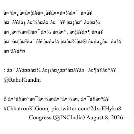
à¤¹à¤¿à¤à¤¦à¥à¤¸à¥à¤¤à¤¾à¤¨ à¤à¥
à¤¯à¥à¤µà¤¾à¤à¤ à¤¨à¥ à¤¡à¤° à¤à¤¾
à¤¸à¤¾à¤®à¤¨à¤¾ à¤à¤°, à¤¦à¥à¤¶ à¤à¥
à¤¬à¤¦à¤²à¤¨à¥ à¤à¤¾ à¤à¤¾à¤® à¤à¤¿à¤¯à¤¾
à¤¹à¥à¥¤
: à¤¨à¥à¤¤à¤¾ à¤µà¤¿à¤ªà¤à¥à¤· à¤¶à¥à¤°à¥
@RahulGandhi
ð à¤ªà¥à¤°à¤¯à¤¾à¤à¤°à¤¾à¤, à¤¯à¥à¤ªà¥
#ChhatronKiGoonj
pic.twitter.com/2dxrEHykn8
August 8, 2026
— Congress (@INCIndia)