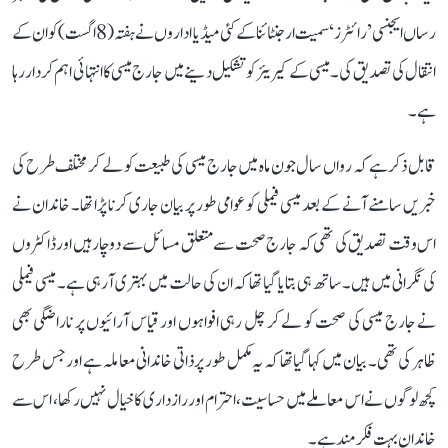
رساں ایجنسی ’رائٹرز‘ سمیت ارجنٹائنا کے کئی میڈیا اداروں نے ہفتہ (8 اگست) کو ان کے
انتقال کی تصدیق کی۔ میسی کے کیریئر کو تشکیل دینے میں جارج میسی کا انتہائی اہم کردار رہا
ہے۔
قابل ذکر ہے کہ رواں سال جون ماہ میں جارج میسی کی طبیعت کو لے کر مختلف طرح کی
خبریں سامنے آنے کے بعد میسی فیملی کو عوامی طور پر بیان جاری کرنا پڑا تھا۔ خاندان نے
اس وقت تصدیق کی تھی کہ جارج صحت سے متعلق مسائل سے دوچار ہیں اور ڈاکٹروں
کی نگرانی میں ہیں۔ ساتھ ہی بتایا گیا تھا کہ ان کی حالت میں بہتری آ رہی ہے۔ میسی فیملی
نے جارج میسی کی صحت کو لے کر چل رہی افواہوں اور قیاس آرائیوں پر ناراضگی بھی
ظاہر کی تھی۔ بیان میں کہا گیا تھا کہ یہ مکمل طور پر ذاتی خاندانی معاملہ ہے اور جس طرح
کچھ لوگوں نے اس معاملے میں حساسیت، احترام اور رازداری کا خیال نہیں رکھا، اس سے
خاندان بہت فکرمند ہے۔