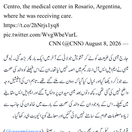
Centro, the medical center in Rosario, Argentina,
where he was receiving care.
https://t.co/2hNrjs1yq8
pic.twitter.com/WvgWbeVurL
August 8, 2026
— CNN (@CNN)
جارج میسی کی طبیعت کو لے کر تشویش جولائی کے آخر میں ایک بار پھر بڑھ گئی۔ لیونل
میسی نے ایم ایل ایس آل اسٹار گیم میں حصہ نہیں لیا تھا۔ ان کے اس فیصلے کو والد کی صحت
سے جوڑ کر دیکھا گیا اور خیال کیا گیا کہ وہ ان سے ملنے گئے تھے۔ تاہم اس کی آفیشیل وجہ
واضح نہیں کی گئی تھی۔ کچھ دنوں بعد میسی میدان پر واپس آ گئے اور ایم ایل ایس مقابلے
میں کھیلے۔ اس کے باوجود ان کے والد کی صحت کے بارے میں خاندان کی جانب سے
زیادہ معلومات عوام کے سامنے نہیں لائی گئیں اور معاملے کو پرائیویٹ ہی رکھا گیا۔