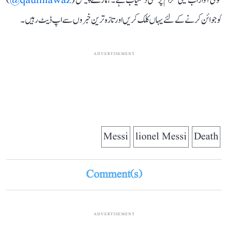
قومی آواز اب ٹیلی گرام پر بھی دستیاب ہے۔ ہمارے چینل (
qaumiawaz@
)
کو جوائن کرنے کے لئے یہاں کلک کریں اور تازہ ترین خبروں سے اپ ڈیٹ رہیں۔
ADVERTISEMENT
Messi
lionel Messi
Death
Comment(s)
ADVERTISEMENT