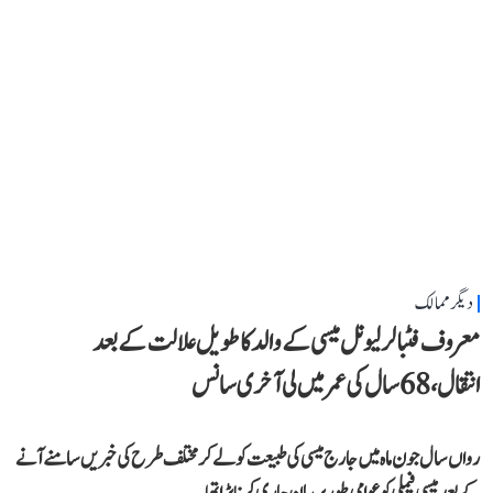
دیگر ممالک
معروف فٹبالر لیونل میسی کے والد کا طویل علالت کے بعد
انتقال، 68 سال کی عمر میں لی آخری سانس
رواں سال جون ماہ میں جارج میسی کی طبیعت کو لے کر مختلف طرح کی خبریں سامنے آنے