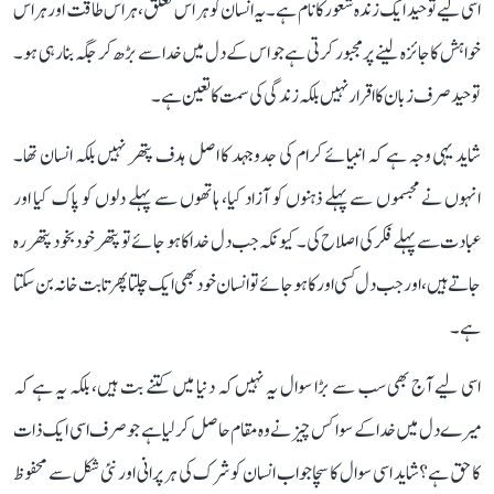
اسی لیے توحید ایک زندہ شعور کا نام ہے۔ یہ انسان کو ہر اس تعلق، ہر اس طاقت اور ہر اس
خواہش کا جائزہ لینے پر مجبور کرتی ہے جو اس کے دل میں خدا سے بڑھ کر جگہ بنا رہی ہو۔
توحید صرف زبان کا اقرار نہیں بلکہ زندگی کی سمت کا تعین ہے۔
شاید یہی وجہ ہے کہ انبیائے کرام کی جدوجہد کا اصل ہدف پتھر نہیں بلکہ انسان تھا۔
انہوں نے مجسموں سے پہلے ذہنوں کو آزاد کیا، ہاتھوں سے پہلے دلوں کو پاک کیا اور
عبادت سے پہلے فکر کی اصلاح کی۔ کیونکہ جب دل خدا کا ہو جائے تو پتھر خود بخود پتھر رہ
جاتے ہیں، اور جب دل کسی اور کا ہو جائے تو انسان خود بھی ایک چلتا پھرتا بت خانہ بن سکتا
ہے۔
اسی لیے آج بھی سب سے بڑا سوال یہ نہیں کہ دنیا میں کتنے بت ہیں، بلکہ یہ ہے کہ
میرے دل میں خدا کے سوا کس چیز نے وہ مقام حاصل کر لیا ہے جو صرف اسی ایک ذات
کا حق ہے؟ شاید اسی سوال کا سچا جواب انسان کو شرک کی ہر پرانی اور نئی شکل سے محفوظ