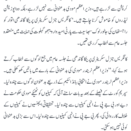
کرپشن سے لڑ رہے ہیں، وزیر اعظم مودی بدعنوانی سے نہیں لڑ رہے، بلکہ وہ اپوزیشن
لیڈروں کو خاموش کرنا چاہتے ہیں۔‘ کانگریس جنرل سکریٹری پرینکا گاندھی اتوار کو
راجستھان کی جالور لوک سبھا سیٹ سے پارٹی امیدوار ویبھو گہلوت کی حمایت میں منعقدہ
جلسہ عام سے خطاب کر رہی تھیں۔
کانگریس جنرل سکریٹری پرینکا گاندھی نے جلسہ عام میں جمع لوگوں سے خطاب کرتے
ہوئے کہا، ’’وزیر اعظم نریندر مودی کی بدعنوانی کے بارے میں باتیں کھوکھلی ہیں۔
وزیر اعظم نریندر مودی نے انتخابی بانڈ اسکیم کے ذریعے بدعنوان لوگوں سے چندہ لیا۔
سپریم کورٹ کے فیصلے کے بعد یہ بات سامنے آئی کہ کمپنیوں کو ٹھیکے مودی حکومت نے
دیے اور بی جے پی نے انہی کمپنیوں سے چندہ لیا۔ تحقیقاتی ایجنسیوں نے کمپنیوں کے
خلاف کارروائی کی، پھر بی جے پی نے انہی کمپنیوں سے چندہ لیا۔ اس سے بڑی بدعنوانی
کوئی نہیں ہو سکتی۔