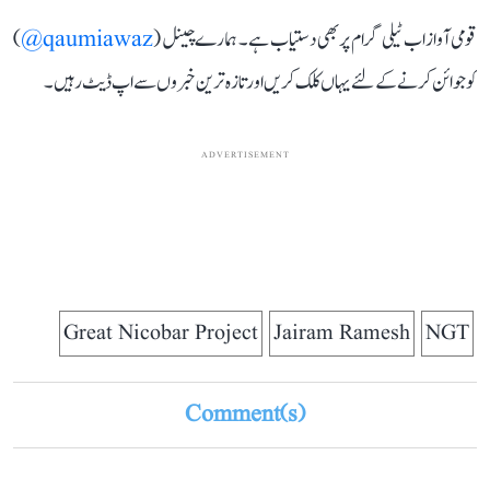
قومی آواز اب ٹیلی گرام پر بھی دستیاب ہے۔ ہمارے چینل (
qaumiawaz@
)
کو جوائن کرنے کے لئے یہاں کلک کریں اور تازہ ترین خبروں سے اپ ڈیٹ رہیں۔
ADVERTISEMENT
Great Nicobar Project
Jairam Ramesh
NGT
Comment(s)