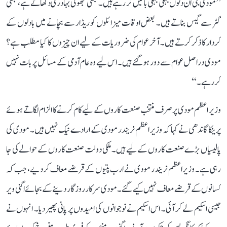
’’مودی جی ان دنوں بہکی بہکی باتیں کر رہے ہیں۔ کبھی جھوٹی بہادری دکھاتے ہے، کبھی
گٹر سے گیس بناتے ہیں۔ بعض اوقات میزائلوں کو ریڈار سے بچانے میں بادلوں کے
کردار کا ذکر کرتے ہیں۔ آخر عوام کی ضروریات کے لیے ان چیزوں کا کیا مطلب ہے؟
مودی دراصل عوام سے دور ہو گئے ہیں۔ اس لیے وہ عام آدمی کے مسائل پر بات نہیں
کر رہے۔‘‘
وزیر اعظم مودی پر صرف منتخب صنعت کاروں کے لیے کام کرنے کا الزام لگاتے ہوئے
پرینکا گاندھی نے کہا کہ وزیر اعظم نریندر مودی کے ارادے نیک نہیں ہیں۔ مودی کی
پالیسیاں بڑے صنعت کاروں کے لیے ہیں۔ ملکی دولت صنعت کاروں کے حوالے کی جا
رہی ہے۔ وزیر اعظم نریندر مودی نے ارب پتیوں کے قرضے معاف کر دیے، جب کہ
کسانوں کے قرضے معاف نہیں کیے گئے۔ مودی سرکار روزگار دینے کے بجائے اگنی ویر
جیسی اسکیم لے کر آئی۔ اس اسکیم نے نوجوانوں کی امیدوں پر پانی پھیر دیا۔ انہوں نے