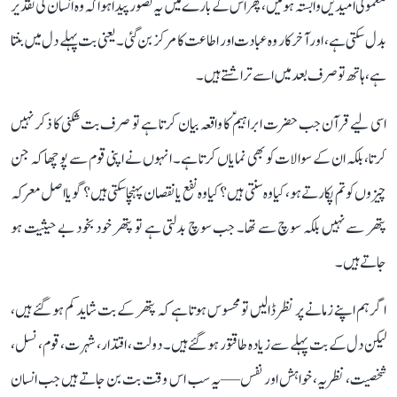
معمولی امیدیں وابستہ ہوئیں، پھر اس کے بارے میں یہ تصور پیدا ہوا کہ وہ انسان کی تقدیر
بدل سکتی ہے، اور آخرکار وہ عبادت اور اطاعت کا مرکز بن گئی۔ یعنی بت پہلے دل میں بنتا
ہے، ہاتھ تو صرف بعد میں اسے تراشتے ہیں۔
اسی لیے قرآن جب حضرت ابراہیمؑ کا واقعہ بیان کرتا ہے تو صرف بت شکنی کا ذکر نہیں
کرتا، بلکہ ان کے سوالات کو بھی نمایاں کرتا ہے۔ انہوں نے اپنی قوم سے پوچھا کہ جن
چیزوں کو تم پکارتے ہو، کیا وہ سنتی ہیں؟ کیا وہ نفع یا نقصان پہنچا سکتی ہیں؟ گویا اصل معرکہ
پتھر سے نہیں بلکہ سوچ سے تھا۔ جب سوچ بدلتی ہے تو پتھر خود بخود بے حیثیت ہو
جاتے ہیں۔
اگر ہم اپنے زمانے پر نظر ڈالیں تو محسوس ہوتا ہے کہ پتھر کے بت شاید کم ہو گئے ہیں،
لیکن دل کے بت پہلے سے زیادہ طاقتور ہو گئے ہیں۔ دولت، اقتدار، شہرت، قوم، نسل،
شخصیت، نظریہ، خواہش اور نفس—یہ سب اس وقت بت بن جاتے ہیں جب انسان