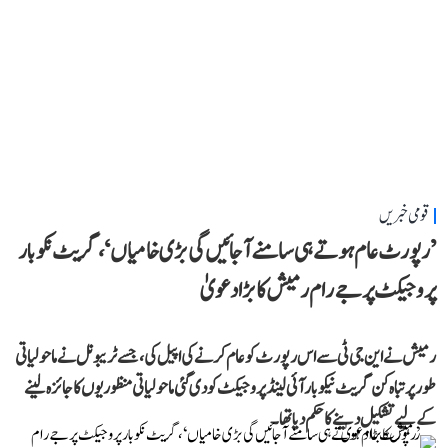
قومی خبریں
’رپورٹ عام ہوتے ہی سامنے آ جائیں گی بڑی خامیاں‘، گریٹ نکوبار
پروجیکٹ پر جے رام رمیش کا بڑا دعویٰ
رمیش نے این جی ٹی سے اس رپورٹ کو عام کرنے کی اپیل کی، جسے ٹریبونل نے ماحولیاتی
طور پر تباہ کن گریٹ نیکوبار آئی لینڈ پروجیکٹ کو دی گئی ماحولیاتی منظوریوں کا جائزہ لینے
کے لیے تشکیل دینے کا حکم دیا تھا۔