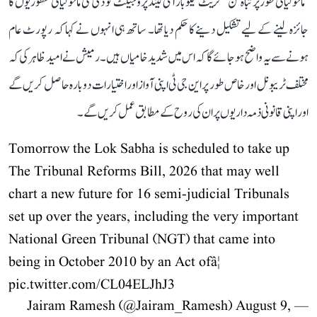
’ماحولیاتی طور پر تباہ کن‘ گریٹ نیکوبار آئی لینڈ پروجیکٹ کو دی گئی ماحولیاتی منظوریوں کا
جائزہ لینے کے لیے تشکیل دینے کا حکم دیا تھا۔ ساتھ ہی انہوں نے کہا کہ رپورٹ عام
ہونے سے یہ واضح ہو جائے گا کہ اس میں شدید خامیاں ہیں۔ رمیش نے امید ظاہر کی کہ
مختلف ٹریبونل اور خاص طور پر این جی ٹی اپنی آواز اور اختیارات دوبارہ حاصل کریں گے
اور اپنی قانونی ذمہ داریوں پر ان کی روح کے مطابق عمل کریں گے۔
Tomorrow the Lok Sabha is scheduled to take up
The Tribunal Reforms Bill, 2026 that may well
chart a new future for 16 semi-judicial Tribunals
set up over the years, including the very important
National Green Tribunal (NGT) that came into
being in October 2010 by an Act ofâ¦
pic.twitter.com/CL04ELJhJ3
August 9,
— Jairam Ramesh (@Jairam_Ramesh)