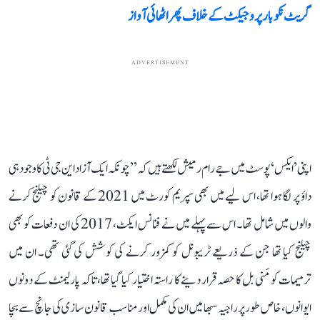
گریٹ نکوبار پروجیکٹ کے خلاف پھر اٹھائی آواز
ADVERTISEMENT
اپنی ’ایکس‘ پوسٹ میں جے رام رمیش لکھتے ہیں کہ ’’چونکہ ایک آزاد این جی ٹی کا وجود ہی
داؤ پر لگا ہوا تھا، اس لیے میں بھی سپریم کورٹ میں 2021 کے قانون کو چیلنج کرنے
والوں میں شامل تھا۔ اس سے پہلے میں نے فنانس ایکٹ، 2017 کی ان دفعات کو بھی
چیلنج کیا تھا جن کے ذریعے ٹریبونل کو کمزور کرنے کی کوشش کی گئی تھی۔ ان میں
ترمیمات کو مَنی بل کا حصہ قرار دینے کا راستہ اختیار کیا گیا تھا، تاکہ پارلیمنٹ کے دونوں
ایوانوں، خاص طور پر راجیہ سبھا میں ان کی مکمل اور مناسب قانون سازی کی جانچ سے بچا