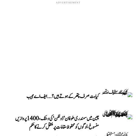
ADVERTISEMENT
کیا بت صرف پتھر کے ہوتے ہیں؟...ایف اے مجیب
چین میں سمندری طوفان ’ڈولفن‘ کی دستک، 1400 پروازیں
منسوخ، لوگوں کو محفوظ مقامات پر منتقل کرنے کا حکم