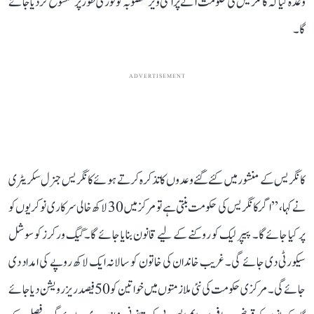
وعدہ کیا کہ کانگریس کی حکومت آنے پر اگنی ویر منصوبہ کو فوری طور پر منسوخ کر دیا جائے
گا۔
ADVERTISEMENT
کانگریس کے منشور میں کئے گئے وعدوں کا تذکرہ کرتے ہوئے کانگریس جنرل سکریٹری
نے کہا، ’’اگر کانگریس کی حکومت بنتی ہے تو مرکز میں 30 لاکھ خالی سرکاری نوکریوں کو
پر کیا جائے گا۔ پیپر لیک کو روکنے کے لیے قانون بنایا جائے گا۔ گیگ ورکرز کو سوشل
سیکورٹی دی جائے گی۔ غریب خاندان کی خاتون کو سالانہ ایک لاکھ روپے کی امداد دی
جائے گی۔ مرکزی حکومت کی نئی ملازمتوں میں خواتین کو 50 فیصد ریزرویشن دیا جائے