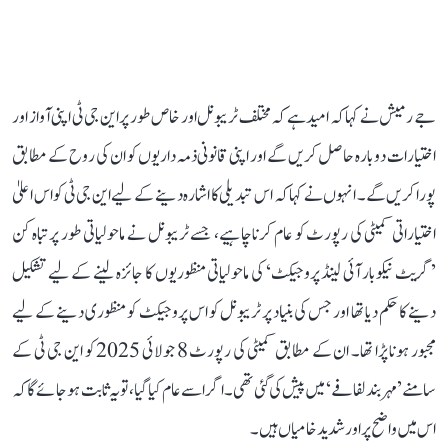
جے رمیش نے کہا کہ امید ہے کہ مختلف ٹریبونل اور خاص طور پر این جی ٹی اپنی آواز اور
اختیارات دوبارہ حاصل کریں گے اور اپنی قانونی ذمہ داریوں کو ان کی روح کے مطابق
پورا کریں گے۔ انہوں نے کہا کہ اس تبدیلی کا اشارہ دینے کے لیے این جی ٹی کو اس اعلیٰ
اختیاراتی کمیٹی کی رپورٹ کو عام کرنا چاہیے، جسے ٹریبونل نے ماحولیاتی طور پر تباہ کن
’گریٹ نیکوبار آئی لینڈ پروجیکٹ‘ کی ماحولیاتی منظوریوں کا جائزہ لینے کے لیے تشکیل
دینے کا حکم دیا تھا اور جس کی بنیاد پر ٹریبونل کو اس پروجیکٹ کو منظوری دینے کے لیے
مجبور ہونا پڑا تھا۔ ان کے مطابق کمیٹی کی رپورٹ 8 جولائی 2025 کو این جی ٹی کے
سامنے ’مہر بند لفافے‘ میں پیش کی گئی تھی۔ اگر اسے عام کیا گیا، تو یہ ثابت ہو جائے گا کہ
اس میں واضح پر اور شدید خامیاں ہیں۔