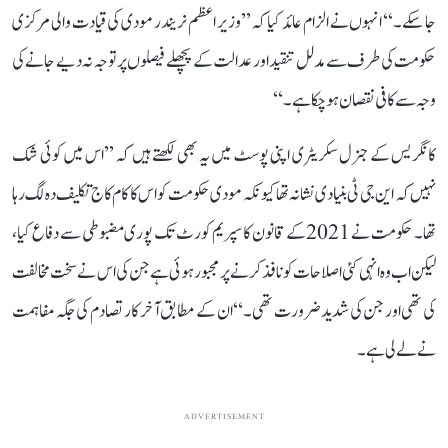
جا سکے۔‘‘ انہوں نے الزام عائد کیا کہ ’’وزیر اعظم نریندر مودی کی قیادت والی مرکزی
حکومت کی طرف سے مدلل تنقید اور عدالت کے پچھلے فیصلوں پر توجہ نہ دیے جانے کی
وجہ سے کافی نقصان ہو چکا ہے۔‘‘
کانگریس کے جنرل سکریٹری اپنی پوسٹ میں یہ بھی لکھتے ہیں کہ ’’اس میں کوئی شک
نہیں کہ این جی ٹی بنیادی نشانہ تھا کیونکہ مودی حکومت کو اس کا کام کاج تکلیف دہ لگ رہا
تھا۔ حکومت نے 2021 کے قانون کا سپریم کورٹ تک پوری مضبوطی سے دفاع کیا،
لیکن اب وہ انہی کئی اصلاحات کو نافذ کرنے پر مجبور ہوئی ہے جن کی اس نے سخت مخالفت
کی تھی اور جن کی شدید ضرورت تھی۔‘‘ ان کے مطابق آخر کار تصادم کی جگہ مفاہمت
نے لے لی ہے۔
ADVERTISEMENT