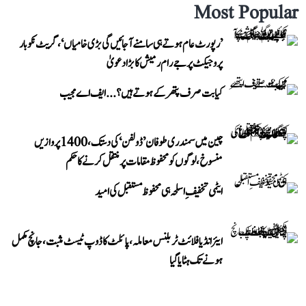
Most Popular
’رپورٹ عام ہوتے ہی سامنے آ جائیں گی بڑی خامیاں‘، گریٹ نکوبار
پروجیکٹ پر جے رام رمیش کا بڑا دعویٰ
کیا بت صرف پتھر کے ہوتے ہیں؟...ایف اے مجیب
چین میں سمندری طوفان ’ڈولفن‘ کی دستک، 1400 پروازیں
منسوخ، لوگوں کو محفوظ مقامات پر منتقل کرنے کا حکم
ایٹمی تخفیفِ اسلحہ ہی محفوظ مستقبل کی امید
ایئر انڈیا فلائٹ ٹربلنس معاملہ، پائلٹ کا ڈوپ ٹیسٹ مثبت، جانچ مکمل
ہونے تک ہٹایا گیا