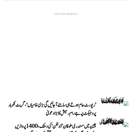
ADVERTISEMENT
’رپورٹ عام ہوتے ہی سامنے آ جائیں گی بڑی خامیاں‘، گریٹ نکوبار
پروجیکٹ پر جے رام رمیش کا بڑا دعویٰ
چین میں سمندری طوفان ’ڈولفن‘ کی دستک، 1400 پروازیں