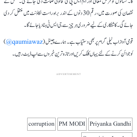
گا۔ کسانوں کو قرض معافی اور ایم ایس پی کی قانونی ضمانت دی جائے گی۔ فصل کے
نقصان کی صورت میں، رقم 30 دنوں کے اندر براہ راست اکاؤنٹ میں منتقل کر دی
جائے گی۔ کاشتکاری کے لیے ضروری ہر چیز سے جی ایس ٹی ہٹا دیا جائے گا۔
قومی آواز اب ٹیلی گرام پر بھی دستیاب ہے۔ ہمارے چینل (
qaumiawaz@
)
کو جوائن کرنے کے لئے یہاں کلک کریں اور تازہ ترین خبروں سے اپ ڈیٹ رہیں۔
ADVERTISEMENT
corruption
PM MODI
Priyanka Gandhi