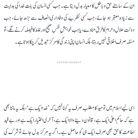
ان کے سامنے حق و باطل کا معیار بدل دیتا ہے۔ جب کسی انسان کی بات خدا کی ہدایت
سے زیادہ معتبر ہو جائے، جب کسی نظریے کی وفاداری انصاف سے بڑھ جائے، جب
دولت حلال و حرام کا فرق مٹا دے، یا جب خواہشِ نفس صحیح اور غلط کا فیصلہ کرنے لگے، تو
مسئلہ صرف اخلاقی نہیں رہتا، بلکہ انسان اپنی زندگی کا مرکز تبدیل کر چکا ہوتا ہے۔
ADVERTISEMENT
اسی لیے اسلام میں توحید کا مطلب صرف یہ کہنا نہیں کہ ’خدا ایک ہے‘، بلکہ یہ ماننا بھی
ہے کہ حاکمِ اعلیٰ ایک ہے، قانون دینے والا ایک ہے، آخری اختیار ایک ہے اور بے قید
اطاعت کا حق بھی صرف ایک ہی کو حاصل ہے۔ اگر یہ مرکز بدل جائے تو شرک کی