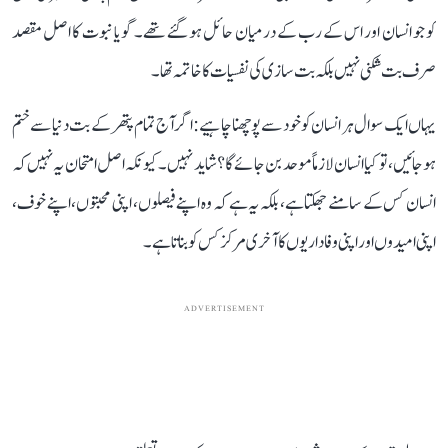
کو جو انسان اور اس کے رب کے درمیان حائل ہو گئے تھے۔ گویا نبوت کا اصل مقصد
صرف بت شکنی نہیں بلکہ بت سازی کی نفسیات کا خاتمہ تھا۔
یہاں ایک سوال ہر انسان کو خود سے پوچھنا چاہیے: اگر آج تمام پتھر کے بت دنیا سے ختم
ہو جائیں، تو کیا انسان لازماً موحد بن جائے گا؟ شاید نہیں۔ کیونکہ اصل امتحان یہ نہیں کہ
انسان کس کے سامنے جھکتا ہے، بلکہ یہ ہے کہ وہ اپنے فیصلوں، اپنی محبتوں، اپنے خوف،
اپنی امیدوں اور اپنی وفاداریوں کا آخری مرکز کس کو بناتا ہے۔
ADVERTISEMENT