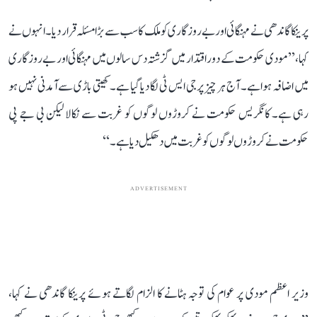
پرینکا گاندھی نے مہنگائی اور بے روزگاری کو ملک کا سب سے بڑا مسئلہ قرار دیا۔ انہوں نے
کہا، ’’مودی حکومت کے دور اقتدار میں گزشتہ دس سالوں میں مہنگائی اور بے روزگاری
میں اضافہ ہوا ہے۔ آج ہر چیز پر جی ایس ٹی لگا دیا گیا ہے۔ کھیتی باڑی سے آمدنی نہیں ہو
رہی ہے۔ کانگریس حکومت نے کروڑوں لوگوں کو غربت سے نکالا لیکن بی جے پی
حکومت نے کروڑوں لوگوں کو غربت میں دھکیل دیا ہے۔‘‘
ADVERTISEMENT
وزیر اعظم مودی پر عوام کی توجہ ہٹانے کا الزام لگاتے ہوئے پرینکا گاندھی نے کہا،