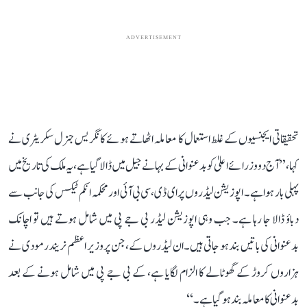
ADVERTISEMENT
تحقیقاتی ایجنسیوں کے غلط استعمال کا معاملہ اٹھاتے ہوئے کانگریس جنرل سکریٹری نے
کہا، ’’آج دو وزرائے اعلیٰ کو بدعنوانی کے بہانے جیل میں ڈالا گیا ہے، یہ ملک کی تاریخ میں
پہلی بار ہوا ہے۔ اپوزیشن لیڈروں پر ای ڈی، سی بی آئی اور محکمہ انکم ٹیکس کی جانب سے
دباؤ ڈالا جا رہا ہے۔ جب وہی اپوزیشن لیڈر بی جے پی میں شامل ہوتے ہیں تو اچانک
بدعنوانی کی باتیں بند ہو جاتی ہیں۔ ان لیڈروں کے، جن پر وزیر اعظم نریندر مودی نے
ہزاروں کروڑ کے گھوٹالے کا الزام لگایا ہے، کے بی جے پی میں شامل ہونے کے بعد
بدعنوانی کا معاملہ بند ہو گیا ہے۔‘‘