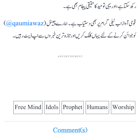
رکھ سکتا ہے، اور یہی توحید کا حقیقی پیغام بھی ہے۔
قومی آواز اب ٹیلی گرام پر بھی دستیاب ہے۔ ہمارے چینل (
qaumiawaz@
)
کو جوائن کرنے کے لئے یہاں کلک کریں اور تازہ ترین خبروں سے اپ ڈیٹ رہیں۔
ADVERTISEMENT
Free Mind
Idols
Prophet
Humans
Worship
Comment(s)