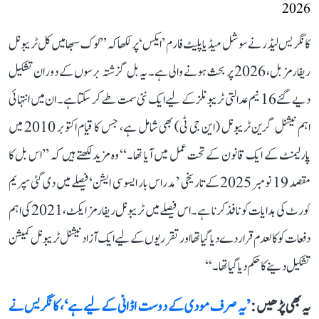
2026
کانگریس لیڈر نے سوشل میڈیا پلیٹ فارم ’ایکس‘ پر لکھا کہ ’’لوک سبھا میں کل ٹریبونل
ریفارمز بل، 2026 پر بحث ہونے والی ہے۔ یہ بل گزشتہ برسوں کے دوران تشکیل
دیے گئے 16 نیم عدالتی ٹریبونلز کے لیے ایک نئی سمت طے کر سکتا ہے۔ ان میں انتہائی
اہم نیشنل گرین ٹریبونل (این جی ٹی) بھی شامل ہے، جس کا قیام اکتوبر 2010 میں
پارلیمنٹ کے ایک قانون کے تحت عمل میں آیا تھا۔‘‘ وہ مزید لکھتے ہیں کہ ’’اس بل کا
مقصد 19 نومبر 2025 کے تاریخی ’مدراس بار ایسوسی ایشن‘ فیصلے میں دی گئی سپریم
کورٹ کی ہدایات کو نافذ کرنا ہے۔ اس فیصلے میں ٹریبونل ریفارمز ایکٹ، 2021 کی اہم
دفعات کو کالعدم قرار دے دیا گیا تھا اور تقرریوں کے لیے ایک آزاد نیشنل ٹریبونل کمیشن
تشکیل دینے کا حکم دیا گیا تھا۔‘‘
یہ بھی پڑھیں :
’یہ صرف مودی کے دوست اڈانی کے لیے ہے‘، کانگریس نے