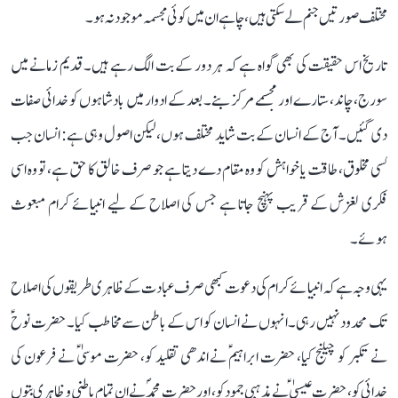
مختلف صورتیں جنم لے سکتی ہیں، چاہے ان میں کوئی مجسمہ موجود نہ ہو۔
تاریخ اس حقیقت کی بھی گواہ ہے کہ ہر دور کے بت الگ رہے ہیں۔ قدیم زمانے میں
سورج، چاند، ستارے اور مجسمے مرکز بنے۔ بعد کے ادوار میں بادشاہوں کو خدائی صفات
دی گئیں۔ آج کے انسان کے بت شاید مختلف ہوں، لیکن اصول وہی ہے: انسان جب
کسی مخلوق، طاقت یا خواہش کو وہ مقام دے دیتا ہے جو صرف خالق کا حق ہے، تو وہ اسی
فکری لغزش کے قریب پہنچ جاتا ہے جس کی اصلاح کے لیے انبیائے کرام مبعوث
ہوئے۔
یہی وجہ ہے کہ انبیائے کرام کی دعوت کبھی صرف عبادت کے ظاہری طریقوں کی اصلاح
تک محدود نہیں رہی۔ انہوں نے انسان کو اس کے باطن سے مخاطب کیا۔ حضرت نوحؑ
نے تکبر کو چیلنج کیا، حضرت ابراہیمؑ نے اندھی تقلید کو، حضرت موسیٰؑ نے فرعون کی
خدائی کو، حضرت عیسیٰؑ نے مذہبی جمود کو، اور حضرت محمدؐ نے ان تمام باطنی و ظاہری بتوں