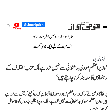
Subscription
Videos
ہجر کو حوصلہ اور وصل کو فرصت درکار
اک محبت کے لیے ایک جوانی کم ہے
قومی خبریں
’وزیر اعظم مودی بدعنوانی سے نہیں لڑ رہے بلکہ حزب اختلاف کے
رہنماؤں کا منہ بند کرنا چاہتے ہیں‘
پرینکا گاندھی نے کہا کہ وزیر اعظم نریندر مودی کا کہنا ہے کہ وہ اکیلے کرپشن سے لڑ رہے
ہیں، وزیر اعظم مودی بدعنوانی سے نہیں لڑ رہے، بلکہ وہ اپوزیشن لیڈروں کو خاموش
کرنا چاہتے ہیں