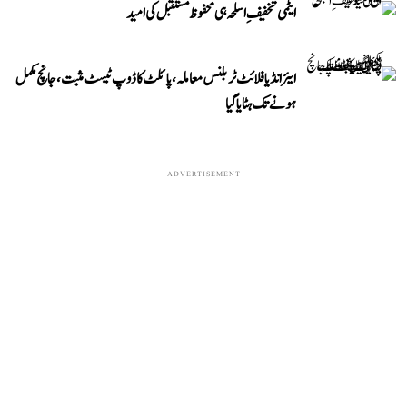
ایٹمی تخفیفِ اسلحہ ہی محفوظ مستقبل کی امید
ایئر انڈیا فلائٹ ٹربلنس معاملہ، پائلٹ کا ڈوپ ٹیسٹ مثبت، جانچ مکمل
ہونے تک ہٹایا گیا
ADVERTISEMENT