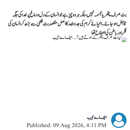
بت صرف پتھر یا مجسمہ نہیں، بلکہ ہر وہ چیز ہے جو انسان کے دل و دماغ پر خدا کی جگہ
قابض ہو جائے۔ انبیائے کرام کی جدوجہد کا اصل مقصد بت شکنی سے بڑھ کر انسان کی
فکر اور باطن کی اصلاح تھا
ایف اے مجیب
Published: 09 Aug 2026, 4:11 PM