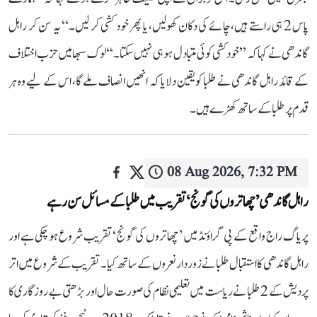
پاس 2 ہی راستے ہیں، چائے کی دکان کھولیں، یا پھر خود کشی کر لیں۔‘‘ یہ سن کر راہل
گاندھی نے کہا کہ ’’خودکشی کوئی متبادل ہو ہی نہیں سکتا۔‘‘ لوک سبھا میں حزب اختلاف
کے قائد راہل گاندھی نے طلبا کو یقین دلایا کہ انھیں انصاف ملے گا، اس کے لیے وہ ہر
قدم پر طلبا کے ساتھ کھڑے ہیں۔
08 Aug 2026, 7:32 PM
راہل گاندھی ’چھاتروں کی گونج‘ تقریب میں طلبا کے مسائل سن رہے
پریاگ راج واقع کے پی گراؤنڈ میں ’چھاتروں کی گونج‘ تقریب شروع ہو چکی ہے اور
راہل گاندھی کا استقبال طلبا نے زوردار نعروں کے ساتھ کیا۔ تقریب کے شروع میں اتر
پردیش کے 2 طلبا نے ریاست میں تعلیمی نظام کی صورت حال اور بڑھتی بے روزگاری کا