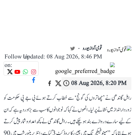
قومی آواز بیورو
Follow us
Updated: 08 Aug 2026, 8:46 PM
on:
08 Aug 2026, 8:20 PM
راہل گاندھی نے ’چھاتروں کی گونج‘ سے خطاب کرتے ہوئے بی جے پی حکومت کو
زوردار انداز میں نشانے پر لیا۔ انھوں نے کہا کہ نوجوانوں کا سب سے بڑا درد یہ ہے کہ ان
کے لیے سارے دروازے بند ہو چکے ہیں۔ راہل گاندھی نے کچھ اعداد و شمار پیش کرتے
ہوئے بتایا کہ ’’مینوفیکچرنگ میں چین کا پروڈکٹ 3 گنا ہے، انٹرپرینیورشپ میں 90