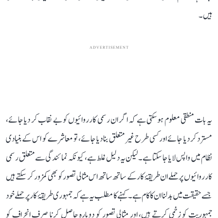
ہیں۔
ADVERTISEMENT
یہ بات منطقی معلوم ہو سکتی ہے کہ اگر ان رسمی کارروائیوں کو بے نقاب کر دیا جائے،
مسترد کر دیا جائے اور کسی طرح غیر متعلق بنا دیا جائے، تو معاشرے کو اس کے بنیادی
نظام میں واپس لایا جا سکتا ہے۔ لیکن یہ دلیل غلط ہے، کیونکہ نمائندگی سے متعلق رسمی
کارروائیوں پر حملے ان طریقۂ کار کے ساتھ ساتھ اس مثالی تصور کو بھی کمزور کر سکتے ہیں
جسے حقیقت میں بدلنا ان کا کام ہے۔ کہنے کا مطلب یہ ہے کہ جمہوری طریقۂ کار پر حملے خود
جمہوریت کو زخمی کرتے ہیں، اور مثالی تصور کو دوبارہ حاصل کرنا صرف انحراف کو