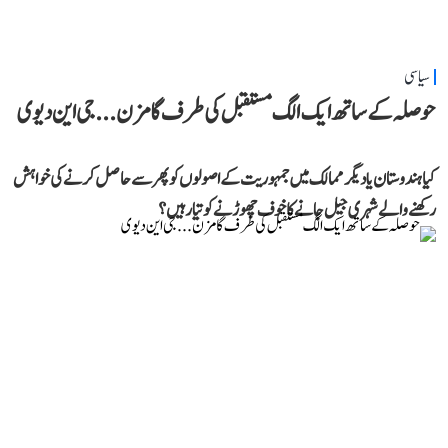
سیاسی
حوصلہ کے ساتھ ایک الگ مستقبل کی طرف گامزن... جی این دیوی
کیا ہندوستان یا دیگر ممالک میں جمہوریت کے اصولوں کو پھر سے حاصل کرنے کی خواہش
رکھنے والے شہری جیل جانے کا خوف چھوڑنے کو تیار ہیں؟