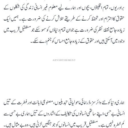
برادریوں، تمام اقلیتوں، بچوں اور ہمارے لیے معلوم غیر انسانی زندگی کی شکلوں کے
حقوق کا احترام اور تحفظ کرنے کے طریقے تلاش کرنے کی ضرورت ہے۔ ہمیں ایک
زیادہ جامع نقطۂ نظر کی ضرورت ہے جو ان تمام دنیاؤں کو سمو سکے جو مستقبل قریب میں
وجود میں آ سکتی ہیں اور حقوق کے زیادہ جامع احساس کو جنم دے سکے۔
ADVERTISEMENT
ہماری دنیا کو نئے وائرسز، ڈرامائی ماحولیاتی تبدیلیوں، مصنوعی ذہانت اور فطرت کے تئیں
انسانی بے حسی، اپنے ساتھی انسانوں کی تکالیف کے اشاروں کے تئیں ہماری بے حسی سے
کم خطرہ نہیں ہے۔ مستقبل قریب میں انسانوں کو جو جنگیں لڑنی ہیں، وہ بے مثال ہیں۔