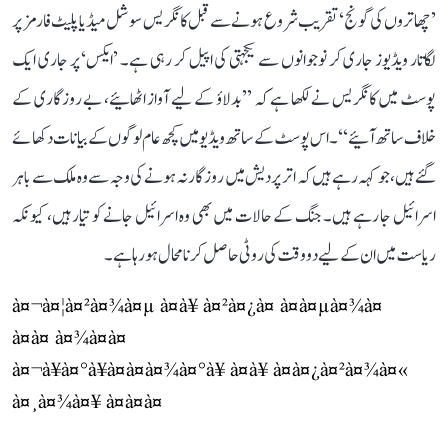
’چھاتروں کی گونج‘ تقریب شروع ہونے سے قبل کانگریس سوشل میڈیا پلیٹ فارمز پر
لگاتار ویڈیوز جاری کر نوجوانوں سے یکجہتی کی اپیل کر رہی ہے۔ ’ایکس‘ پر جاری ایک
پوسٹ میں کانگریس نے لکھا ہے کہ ’’بدلاؤ کے لیے آواز اٹھائیے، بے روزگاری کے
خلاف ساتھ آئیے‘‘۔ اس پوسٹ کے ساتھ ویڈیو میں کچھ عام لوگوں کے بیانات دکھائے
گئے ہیں، جو کہہ رہے ہیں کہ اتر پردیش میں روزگار نہ ہونے کی وجہ سے وہ ملک سے باہر
اسرائیل جا رہے ہیں۔ جنگ کے حالات میں بھی وہ اسرائیل جانے کو تیار ہیں، کیونکہ
ریاست میں ان کے لیے دو وقت کی روٹی حاصل کرنا محال ہو رہا ہے۔
à¤¬à¤¦à¤²à¤¾à¤µ à¤à¥ à¤²à¤¿à¤ à¤à¤µà¤¾à¤
à¤à¤ à¤¾à¤à¤
à¤¬à¥à¤°à¥à¤à¤à¤¾à¤°à¥ à¤à¥ à¤à¤¿à¤²à¤¾à¤«
à¤¸à¤¾à¤¥ à¤à¤à¤