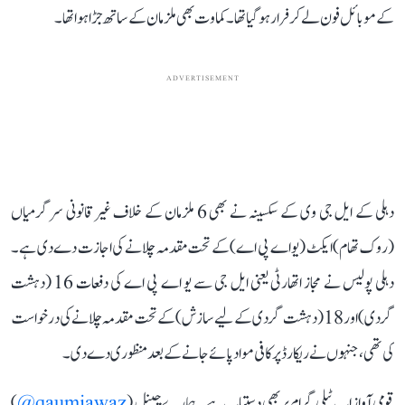
کے موبائل فون لے کر فرار ہو گیا تھا۔ کماوت بھی ملزمان کے ساتھ جڑا ہوا تھا۔
ADVERTISEMENT
دہلی کے ایل جی وی کے سکسینہ نے بھی 6 ملزمان کے خلاف غیرقانونی سرگرمیاں
(روک تھام) ایکٹ (یو اے پی اے) کے تحت مقدمہ چلانے کی اجازت دے دی ہے۔
دہلی پولیس نے مجاز اتھارٹی یعنی ایل جی سے یو اے پی اے کی دفعات 16 (دہشت
گردی) اور 18 (دہشت گردی کے لیے سازش) کے تحت مقدمہ چلانے کی درخواست
کی تھی، جنہوں نے ریکارڈ پر کافی مواد پائے جانے کے بعد منظوری دے دی۔
قومی آواز اب ٹیلی گرام پر بھی دستیاب ہے۔ ہمارے چینل (
qaumiawaz@
)