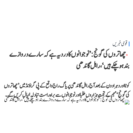
قومی خبریں
چھاتروں کی گونج: ’نوجوانوں کا درد یہ ہے کہ سارے دروازے
بند ہو چکے ہیں‘، راہل گاندھی
کوٹا اور دہرادون کے بعد آج راہل گاندھی پریاگ راج واقع کے پی گراؤنڈ میں ’چھاتروں
کی گونج‘ مہم کے تحت ہزاروں طلبا اور نوجوانوں سے براہ راست تبادلہ خیال کریں گے۔