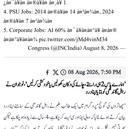
¿à¤¯à¥à¤ à¤®à¥à¤ à¤¸à¥ 1
4. PSU Jobs: 2014 à¤®à¥à¤ 14 à¤²à¤¾à¤, 2024
à¤®à¥à¤ 7 à¤²à¤¾à¤
5. Corporate Jobs: AI 60% à¤¨à¥à¤à¤°à¥ à¤à¤®
à¤à¤°à¥à¤à¤¾
pic.twitter.com/jMd4vinM34
August 8, 2026
— Congress (@INCIndia)
08 Aug 2026, 7:50 PM
’ہمارے پاس 2 ہی راستے، چائے کی دکان کھولیں یا خودکشی کر لیں‘، نوجوان نے
راہل گاندھی کو بتایا اپنا درد
’چھاتروں کی گونج‘ پروگرام میں ایک طالب علم نے راہل گاندھی کے سامنے اپنا درد
بیان کرتے ہوئے بتایا کہ وہ بی ایڈ اور سی ٹیٹ کر چکا ہے، 4 سال سے زیادہ ہو چکا ہے لیکن
بھرتی نہیں نکل رہی۔ اس نوجوان نے اپنی تکلیف ظاہر کرتے ہوئے کہا کہ ’’ہمارے