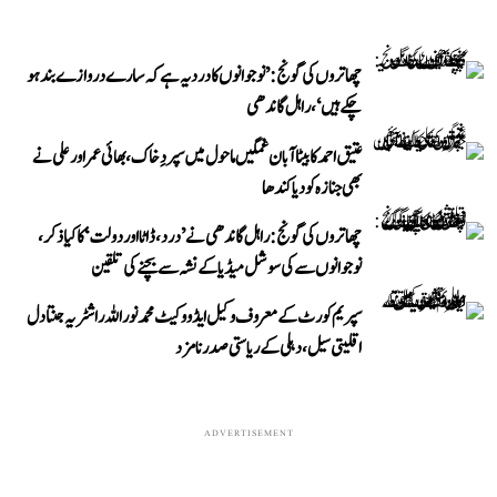
چھاتروں کی گونج: ’نوجوانوں کا درد یہ ہے کہ سارے دروازے بند ہو
چکے ہیں‘، راہل گاندھی
عتیق احمد کا بیٹا آبان غمگین ماحول میں سپردِ خاک، بھائی عمر اور علی نے
بھی جنازہ کو دیا کندھا
چھاتروں کی گونج: راہل گاندھی نے ’درد، ڈاٹا اور دولت‘ کا کیا ذکر،
نوجوانوں سے کی سوشل میڈیا کے نشہ سے بچنے کی تلقین
سپریم کورٹ کے معروف وکیل ایڈووکیٹ محمد نور اللہ راشٹریہ جنتا دل
اقلیتی سیل، دہلی کے ریاستی صدر نامزد
ADVERTISEMENT