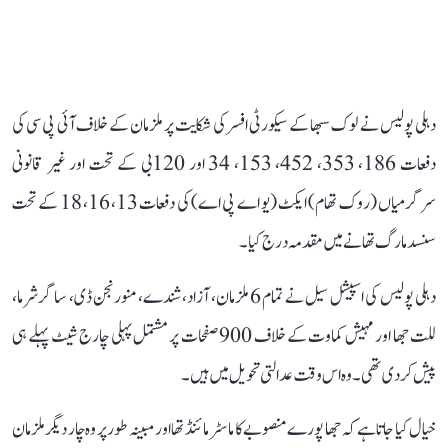
دہلی پولیس نے لوک سبھا کے سیکورٹی افسر کی شکایت پر ملزمان کے خلاف آئی پی سی کی
دفعات 186، 353، 452، 153، 34 اور 120بی کے تحت اور غیر قانونی
سرگرمیاں (روک تھام) ایکٹ (یو اے پی اے) کی دفعات 13، 16، 18 کے تحت
سنسد مارگ تھانے میں مقدمہ درج کیا۔
دہلی پولیس کی اسپیشل سیل نے تمام 6 ملزمان، آزاد، شندے، منورنجن ڈی، ساگر شرما،
للت جھا اور مہیش کماوت کے خلاف 900 صفحات پر مشتمل پہلی چارج شیٹ پہلے ہی
پیش کر دی تھی۔ وہ اس وقت عدالتی تحویل میں ہیں۔
خیال کیا جاتا ہے کہ جھا پورے منصوبے کا ماسٹر مائنڈ تھا اور مبینہ طور پر وہ چار دیگر ملزمان