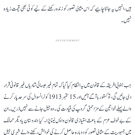
ہیں، انہیں یہ جاننا چاہیے کہ اس مثالی تصور کو زندہ رکھنے کے لیے کوئی بھی قیمت زیادہ
نہیں۔
ADVERTISEMENT
جب جنوبی افریقہ کے قانون میں یہ انتظام کیا گیا کہ تمام غیر عیسائی شادیاں غیر قانونی قرار
دی جائیں گی، تو کستوربا آگے آئیں اور 15 ستمبر 1913 کو ٹرانسوال کی سرحد پار کرنے
والے پہلے خواتین کے مزاحمتی گروپ کی قیادت کی۔ وہ جیل جانے سے نہیں ڈریں۔ ان
کے بے خوف عزم کے باعث امتیازی قانون واپس لینا پڑا۔ کیا ہندوستان یا دیگر ممالک
میں جمہوریت کے مثالی تصور کو دوبارہ حاصل کرنے کی خواہش رکھنے والے شہری جیل