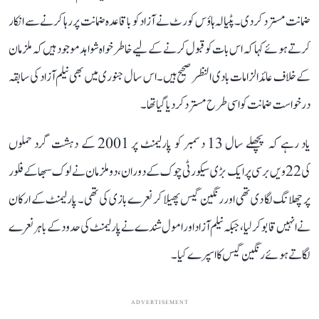
ضمانت مسترد کر دی۔ پٹیالہ ہاؤس کورٹ نے آزاد کو باقاعدہ ضمانت پر رہا کرنے سے انکار
کرتے ہوئے کہا کہ اس بات کو قبول کرنے کے لیے خاطر خواہ شواہد موجود ہیں کہ ملزمان
کے خلاف عائد الزامات بادی النظر صحیح ہیں۔ اس سال جنوری میں بھی نیلم آزاد کی سابقہ
درخواست ضمانت کو اسی طرح مسترد کر دیا گیا تھا۔
یاد رہے کہ پچھلے سال 13 دسمبر کو پارلیمنٹ پر 2001 کے دہشت گرد حملوں
کی 22ویں برسی پر ایک بڑی سیکورٹی چوک کے دوران، دو ملزمان نے لوک سبھا کے فلور
پر چھلانگ لگا دی تھی اور رنگین گیس پھیلا کر نعرے بازی کی تھی۔ پارلیمنٹ کے ارکان
نے انہیں قابو کر لیا، جبکہ نیلم آزاد اور امول شندے نے پارلیمنٹ کی حدود کے باہر نعرے
لگاتے ہوئے رنگین گیس کا اسپرے کیا۔
ADVERTISEMENT