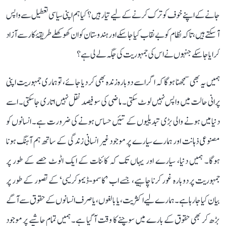
جانے کے اپنے خوف کو ترک کرنے کے لیے تیار ہیں؟ کیا ہم اپنی سیاسی تعطیل سے واپس
آ سکتے ہیں، تاکہ نظام کو بے نقاب کیا جا سکے اور ہندوستان کو ان کھوکھلے طریقۂ کار سے آزاد
کرایا جا سکے جنہوں نے اس کی جمہوریت کی جگہ لے لی ہے؟
ہمیں یہ بھی سمجھنا ہوگا کہ اگر اسے دوبارہ زندہ بھی کر دیا جائے، تو ہماری جمہوریت اپنی
پرانی حالت میں واپس نہیں لوٹ سکتی۔ ماضی کی سو فیصد نقل نہیں اتاری جا سکتی۔ اسے
دنیا میں ہونے والی بڑی تبدیلیوں کے تئیں حساس ہونے کی ضرورت ہے۔ انسانوں کو
مصنوعی ذہانت اور ہمارے سیارے پر موجود غیر انسانی زندگی کے ساتھ ہم آہنگ ہونا
ہوگا۔ ہمیں دنیا، سیارے اور یہاں تک کہ کائنات کے ایک اٹوٹ حصے کے طور پر
جمہوریت پر دوبارہ غور کرنا چاہیے، جسے اب ’کاسمو-ڈیموکریسی‘ کے تصور کے طور پر
بیان کیا جا رہا ہے۔ ہمارے لیے اکثریت، یا بالغوں، یا صرف انسانوں کے حقوق سے آگے
بڑھ کر بھی حقوق کے بارے میں سوچنے کا وقت آ گیا ہے۔ ہمیں تمام حاشیے پر موجود