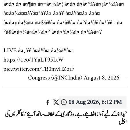
à¤à¤ à¤¦à¤¶à¤ à¤¬à¤¾à¤¦ à¤à¤ à¤à¤°à¥à¤¡à¤¼à¥à¤
à¤à¤¾à¤¤à¥à¤°à¥à¤ à¤à¥ à¤à¥à¤à¤ à¤à¤
à¤à¤µà¤¾à¤ à¤®à¥à¤ à¤ªà¥à¤ à¤°à¤¹à¥ à¤¹à¥ - à¤
°à¥à¤à¤¼à¤à¤¾à¤° à¤à¤¹à¤¾à¤ à¤¹à¥à¤?
LIVE à¤¸à¥ à¤à¥à¤¡à¤¼à¥à¤:
https://t.co/1YaLT95IxW
pic.twitter.com/TB0mvHZoiF
August 8, 2026
— Congress (@INCIndia)
08 Aug 2026, 6:12 PM
’بدلاؤ کے لیے آواز اٹھائیے، بے روزگاری کے خلاف ساتھ آئیے‘، کانگریس کی
اپیل