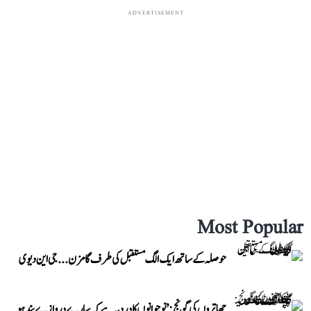
ADVERTISEMENT
Most Popular
حوصلہ کے ساتھ ایک الگ مستقبل کی طرف گامزن... جی این دیوی
چھاتروں کی گونج: ’نوجوانوں کا درد یہ ہے کہ سارے دروازے بند ہو