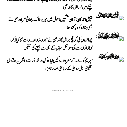
چکے ہیں‘، راہل گاندھی
عتیق احمد کا بیٹا آبان غمگین ماحول میں سپردِ خاک، بھائی عمر اور علی نے
بھی جنازہ کو دیا کندھا
چھاتروں کی گونج: راہل گاندھی نے ’درد، ڈاٹا اور دولت‘ کا کیا ذکر،
نوجوانوں سے کی سوشل میڈیا کے نشہ سے بچنے کی تلقین
سپریم کورٹ کے معروف وکیل ایڈووکیٹ محمد نور اللہ راشٹریہ جنتا دل
اقلیتی سیل، دہلی کے ریاستی صدر نامزد
ADVERTISEMENT