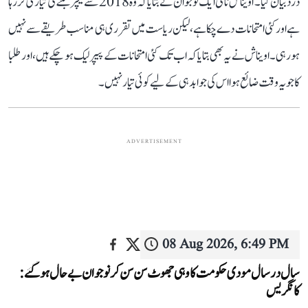
درد بیان کیا۔ اویناش نامی ایک نوجوان نے بتایا کہ وہ 2018 سے ٹیچر بننے کی تیاری کر رہا
ہے اور کئی امتحانات دے چکا ہے، لیکن ریاست میں تقرری ہی مناسب طریقے سے نہیں
ہو رہی۔ اویناش نے یہ بھی بتایا کہ اب تک کئی امتحانات کے پیپر لیک ہو چکے ہیں، اور طلبا
کا جو یہ وقت ضائع ہوا اس کی جوابدہی کے لیے کوئی تیار نہیں۔
ADVERTISEMENT
08 Aug 2026, 6:49 PM
سال در سال مودی حکومت کا وہی جھوٹ سن سن کر نوجوان بے حال ہو گئے:
کانگریس