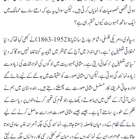
ہوئی شخصی خصوصیات کو نمایاں کرتی ہیں۔ لیکن سوال یہ ہے کہ اتنے سارے ممالک میں
ایک ساتھ جمہوریت کیوں ختم رہی ہے؟
ہسپانوی-امریکی فلسفی-شاعر جارج سانتایانا (1952-1863) نے کبھی کہا تھا کہ دنیا
’اخلاقی تعطیل پر‘ ہے۔ اسی انداز میں آج کے تناظر میں شاید یہ کہنا غلط نہیں ہوگا کہ دنیا
’سیاسی تعطیل پر‘ دکھائی دیتی ہے۔ مثالی جمہوریت میں لوگوں کی خواہشات کی زیادہ سے
زیادہ نمائندگی ہوتی ہے، لیکن اس مثالی صورت کو حقیقت میں بدلنے کے لیے بنائے گئے
ادارہ جاتی طریقۂ کار مسلسل مثالی صورت سے پھسلتے رہتے ہیں۔ ہندوستان میں ہم نے
ایس آئی آر کے عمل میں ایسا ہوتے دیکھا ہے، جو قوم کی تعمیر کرنے والوں پر ریاست کے
ظلم کے طور پر سامنے آیا ہے۔ جیسے جیسے مثالی صورت اور اسے حاصل کرنے کے لیے
بنائے گئے نظام کے درمیان فاصلہ بڑھتا جاتا ہے، نمائندگی کی جگہ آمرانہ غلبہ حاوی ہوتا
جاتا ہے۔ عوام اور ان کے نمائندوں کے درمیان کھوکھلی رسمی کارروائیاں جگہ لے لیتی