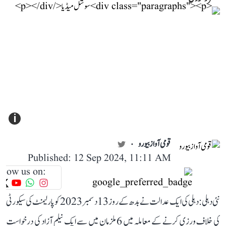
i
قومی آواز بیورو
Published: 12 Sep 2024, 11:11 AM
llow us on:
نئی دہلی: دہلی کی ایک عدالت نے بدھ کے روز 13 دسمبر 2023 کو پارلیمنٹ کی سیکورٹی
کی خلاف ورزی کرنے کے معاملہ میں 6 ملزمان میں سے ایک نیلم آزاد کی درخواست