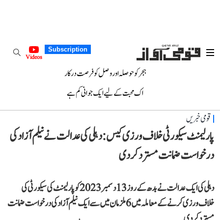
Subscription
Videos
ہجر کو حوصلہ اور وصل کو فرصت درکار
اک محبت کے لیے ایک جوانی کم ہے
قومی خبریں
پارلیمنٹ سیکورٹی خلاف ورزی کیس: دہلی کی عدالت نے نیلم آزاد کی
درخواست ضمانت مسترد کر دی
دہلی کی ایک عدالت نے بدھ کے روز 13 دسمبر 2023 کو پارلیمنٹ کی سیکورٹی کی
خلاف ورزی کرنے کے معاملہ میں 6 ملزمان میں سے ایک نیلم آزاد کی درخواست ضمانت
مسترد کر دی