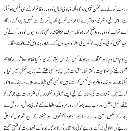
درست کرنے سے ممکن نہیں ہوگا، بلکہ بنیادی خیال کو دوبارہ قائم کر کے ہی ممکن ہو سکتا
ہے۔ اس لیے، شہری معاشرے کو انحراف کو بے نقاب کرنے سے کہیں زیادہ کرنا ہوگا،
اسے خواب کو دوبارہ واضح کرنا ہوگا۔ صرف منافقانہ رسمی کارروائیوں کو دور کرنے کی
امید نہیں کرنی ہوگی بلکہ لوگوں کی نظر کو امیدوں کے نئے اور بلند افق تک اٹھانا ہوگا۔
یہ کام اس کام سے مختلف ہے جو مارکس نے اس طبقے کے سپرد کیا تھا جو معاشرے کا اہم
شعور بننے کی صلاحیت رکھتا تھا۔ حقیقت میں یہ کام کسی طبقے کے ذریعہ مکمل نہیں کیا جا
سکتا؛ اسے صرف وہ افراد ہی مکمل کر سکتے ہیں جو کسی بھی طبقے سے وابستہ رہنے سے انکار
کرتے ہیں۔ جمہوریت کی بحالی کے لیے ایسے عوامی دانشوروں کی ضرورت ہے جو خود کو
طبقے، نسل، جنس اور سب سے بڑھ کر، روزمرہ کے واقعات کے فوری جوش و خروش سے
باہر رکھ سکیں۔ آج ہمارے سامنے موجود چیلنجوں سے نمٹنے کے لیے شہریوں کو اعلیٰ
درجے کی اخلاقی جرأت اور بے خوفی کا مظاہرہ کرنا ہوگا۔ جو لوگ جمہوریت کو قیمتی سمجھتے