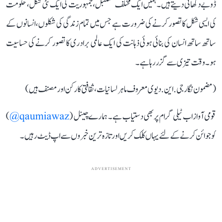
ڈوبے دکھائی دیتے ہیں۔ ہمیں ایک مختلف مستقبل، جمہوریت کی ایک نئی شکل، حکومت
کی ایسی شکل کا تصور کرنے کی ضرورت ہے جس میں تمام زندگی کی شکلوں، انسانوں کے
ساتھ ساتھ انسان کی بنائی ہوئی ذہانت کی ایک عالمی برادری کا تصور کرنے کی حساسیت
ہو۔ وقت تیزی سے گزر رہا ہے۔
(مضمون نگار جی. این. دیوی معروف ماہر لسانیات، ثقافتی کارکن اور مصنف ہیں)
قومی آواز اب ٹیلی گرام پر بھی دستیاب ہے۔ ہمارے چینل (
qaumiawaz@
)
کو جوائن کرنے کے لئے یہاں کلک کریں اور تازہ ترین خبروں سے اپ ڈیٹ رہیں۔
ADVERTISEMENT