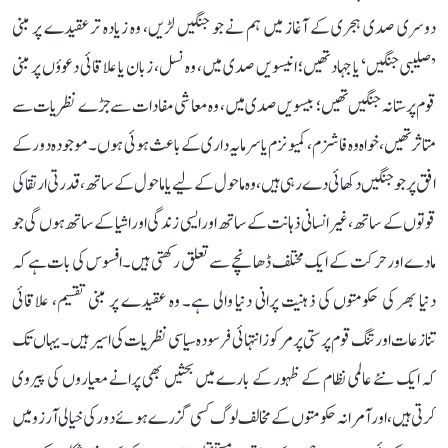
دوسری صدی ہجری کے آغاز میں ہم نے جو جنگیں لڑیں، وہ زیادہ تر عقیدے پر مبنی
’صلیبی جنگیں‘ یا جہاد تھیں؛ انیسویں صدی میں، وہ نسل، زبان یا علاقائی دعوؤں پر مبنی
قوم پرستانہ جنگیں تھیں؛ بیسویں صدی میں، وہ معاشی مفادات سے جڑے نظریات سے
متاثر تھیں، خواہ وہ فاشزم، کمیونزم یا سرمایہ داری کے باعث ہوئی ہوں۔ موجودہ دور کے
افق پر جو جنگیں دکھائی دے رہی ہیں، وہ ماحول کے لیے یا ماحول کے ساتھ، قدرتی ارتقا کی
قوتوں کے ساتھ، غیر انسانی ذہانت کے ساتھ اور ایسی زندگی اور اشیا کے ساتھ ہوں گی جو
مادے اور حرکت کے ایک مختلف ڈھانچے سے تعلق رکھتی ہیں۔ افسوس کی بات ہے کہ
دنیا بھر کی حکومتوں کی ذہنیت پرانی دنیا والی ہے۔ وہ عقیدے پر مبنی تقسیم، علاقائی
تنازعات اور تنگ قوم پرستی پر مرکوز انتہائی فرسودہ سیاسی نظریات کی اسیر ہیں۔ یہاں تک
کہ ایک نئے عالمی نظام کے ظہور کے بارے میں بحثیں بھی پرانے معیاروں کی پیروی
کرتی ہیں، اور آمرانہ حکومتوں کے مخالف لوگ کسی گزرے ہوئے دور کی خیالی آرزو میں