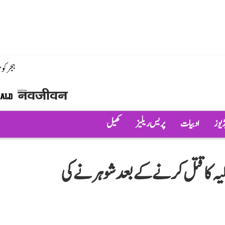
ہجر کو
ڈیوز
ادبیات
پریس ریلیز
کھیل
اہلیہ کا قتل کرنے کے بعد شوہر نے کی