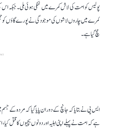
کمرے میں چاروں لاشوں کی موجودگی نے پورے گاؤں کو جھنج
مچ گیا ہے۔
ENT
ایس پی نے بتایا کہ جانچ کے دوران پایا گیا کہ مردہ کے جسم 
ہے کہ امت نے پہلے اپنی اہلیہ اور دونوں بچیوں کا قتل کیا، 