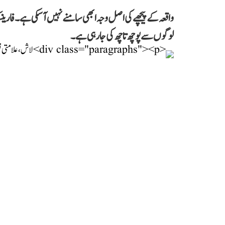
واقعہ کے پیچھے کی اصل وجہ ابھی سامنے نہیں آ سکی ہے۔ فارین
لوگوں سے پوچھ تاچھ کی جا رہی ہے۔