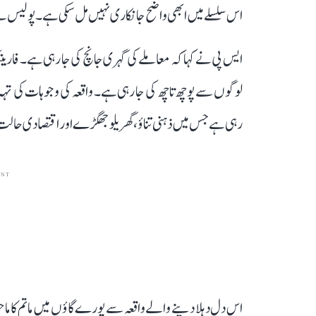
اس سلسلے میں ابھی واضح جانکاری نہیں مل سکی ہے۔ پولیس نے
ایس پی نے کہا کہ معاملے کی گہری جانچ کی جا رہی ہے۔ فارین
لوگوں سے پوچھ تاچھ کی جا رہی ہے۔ واقعہ کی وجوہات کی تہہ 
رہی ہے جس میں ذہنی تناؤ، گھریلو جھگڑے اور اقتصادی حال
ENT
اس دل دہلا دینے والے واقعہ سے پورے گاؤں میں ماتم کا 