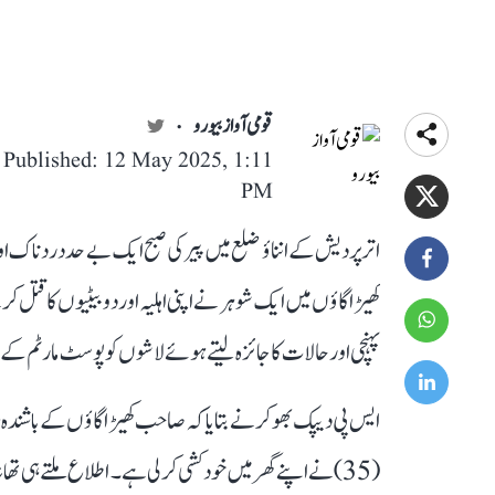
قومی آواز بیورو
Published: 12 May 2025, 1:11
PM
اتر پردیش کے انناؤ ضلع میں پیر کی صبح ایک بے حد دردناک او
کھیڑا گاؤں میں ایک شوہر نے اپنی اہلیہ اور دو بیٹیوں کا قتل
پہنچی اور حالات کا جائزہ لیتے ہوئے لاشوں کو پوسٹ مارٹم کے ل
ایس پی دیپک بھوکر نے بتایا کہ صاحب کھیڑا گاؤں کے باشندہ 
(35) نے اپنے گھر میں خودکشی کرلی ہے۔ اطلاع ملتے ہی تھان