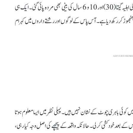
پولیس کو امت کی لاش کمرے میں لٹکی ہوئی ملی۔ جبکہ اس کی اہلیہ گیتا (30) اور 10 و 6 سال کی بیٹی بھی مردہ پائی گئی۔ ایک ہی
ھوڑ کر رکھ دیا ہے۔ آس پاس کے لوگوں اور رشتے داروں میں کہرام
ADVERTISEM
میں کوئی باہری چوٹ کے نشان نہیں ہیں۔ پہلی نظر میں ایسا معلوم ہوتا
اس کے بعد خودکشی کرلی۔ حالانکہ واقعہ کے پیچھے کی اصل وجہ کیا رہی،