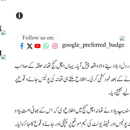
i
Follow us on:
ر دل دہلا دینے والا واقعہ پیش آیا۔ یہاں اچل گنج تھانہ حلقہ کے صاحب
 کرنے کے بعد خودکشی کرلی۔ اطلاع ملتے ہی تھانہ کی پولیس جائے وقوع پر
یے بھیج دیا۔
سندیپ یادو نے تھانہ اچل گنج میں اطلاع دی کہ اس کے بھائی امت یادو
ہ پولیس اور فیلڈ یونٹ کی ٹیم موقع پر پہنچی اور جائے وقوع کا جائزہ لیا۔