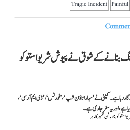
Tragic Incident
Painful
Comment
چپن میں ڈرائنگ بنانے کے شوق نے پیوش شریواستو کو
دگار رہا ہے۔ کمپنی نے ’سہارا ٹاؤن شپ‘، ’فورٹس‘، ’ڈی ایم آر سی‘،
 ہے، اور یہ سفر جاری ہے۔