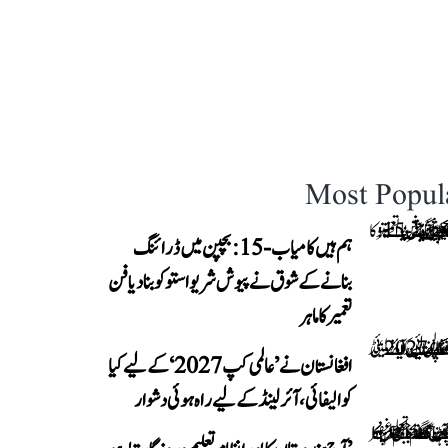
Most Popul
ہم ہیں کامیاب-15: بچپن میں ڈرائنگ
بنانے کے شوق نے پیوش شریواستو کو بنا دیا فن
تعمیر کا ماہر
افغانستان نے ’عالمی کپ 2027‘ کے لیے کیا
کوالیفائی، آئرلینڈ کے لیے راہ ہوئی دشوار