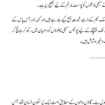
 سبھی لاشوں کو پوسٹ مارٹم کے لیے بھیج دیا ہے۔
سک ٹیم کے ذریعہ ثبوت جمع کیے جا رہے ہیں اور کنبہ اور آس پاس کے
تک پہنچنے کے لیے پولیس سبھی پہلوؤں کو دھیان میں رکھ کر جانچ کر
ت وغیرہ شامل ہیں۔
ADVERTISEM
ماحول ہے۔ گاؤں والوں کے مطابق امت ایک پُرسکون انسان تھا، جس