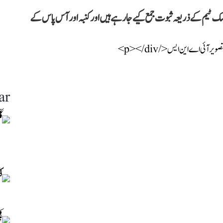
سک ٹیم کے ذریعہ ثبوت جمع کیے جا رہے ہیں اور کنبہ اور آس پاس کے
ar