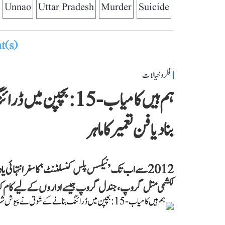
Unnao
Uttar Pradesh
Murder
Suicide
(s)
فکر و خیالات
ہم ہیں کامیاب-15: ب
بنا دیا فن تعمیر کا ماہر
2012 سے اب تک ’نیکسس پلس کنسلٹنٹ‘ کا سفر انتہائی یا
لکشمی متل گروپ، جندل گروپ جیسے اداروں کے لیے کام کیا