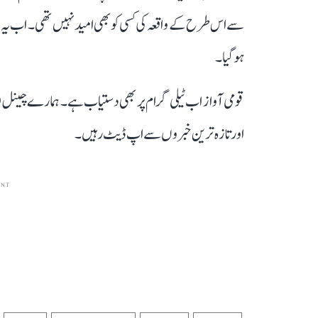
سے اس طرح کے واقعہ کی کسی کو بھی امید نہیں تھی۔ اب یہ جانچ
ہو گیا۔
قومی آواز اب ٹیلی گرام پر بھی دستیاب ہے۔ ہمارے چینل 
اور تازہ ترین خبروں سے اپ ڈیٹ رہیں۔
ENT