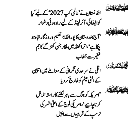
افغانستان نے ’عالمی کپ 2027‘ کے لیے کیا
کوالیفائی، آئرلینڈ کے لیے راہ ہوئی دشوار
’آج ہندوستان کا پورا نظامِ تعلیم و روزگار تباہ ہو
چکا ہے‘، اتراکھنڈ میں ملکارجن کھڑگے کا جم
غفیر سے خطاب
اٹلی نے سرحدی نگرانی کے معاملے میں اسپین
کے الٹی میٹم کو خارج کر دیا
’امریکہ کو جنگ سے باہر نکلنے کا راستہ تلاش
کرنا چاہیے‘، امریکی فوج کے اعلیٰ افسر کی
ٹرمپ کے قریبیوں سے اپیل