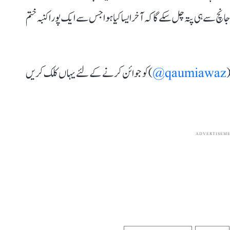
 سے ہی پتہ چل سکے گا کہ آخر ایسا کیا ہوا جس سے ایک پورا کنبہ ختم
(
qaumiawaz@
) کو جوائن کرنے کے لئے یہاں کلک کریں
ADVERTISEM