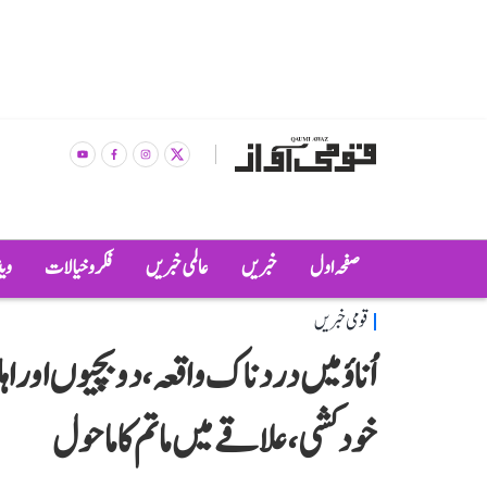
صفحہ اول
خبریں
عالمی خبریں
فکر و خیالات
وی
قومی خبریں
اُناؤ میں دردناک واقعہ، دو بچیوں اور 
خودکشی، علاقے میں ماتم کا ماحول