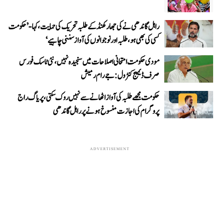
راہل گاندھی نے کی جھارکھنڈ کے طلبہ تحریک کی حمایت، کہا- ’حکومت
کسی کی بھی ہو، طلبہ اور نوجوانوں کی آواز سننی چاہیے‘
مودی حکومت امتحانی اصلاحات میں سنجیدہ نہیں، نئی ٹاسک فورس
صرف ڈیمیج کنٹرول: جے رام رمیش
حکومت مجھے طلبہ کی آواز اٹھانے سے نہیں روک سکتی، پریاگ راج
پروگرام کی اجازت منسوخ ہونے پر راہل گاندھی
ADVERTISEMENT