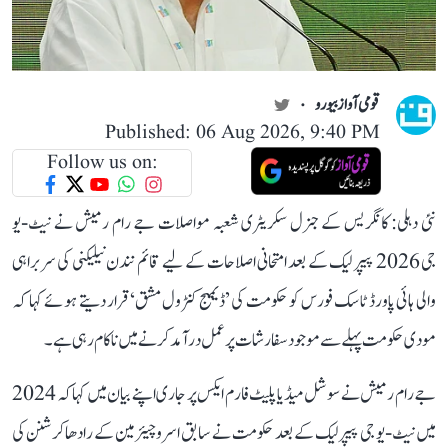
قومی آواز بیورو
Published: 06 Aug 2026, 9:40 PM
Follow us on:
نئی دہلی: کانگریس کے جنرل سکریٹری شعبہ مواصلات جے رام رمیش نے نیٹ-یو
جی 2026 پیپر لیک کے بعد امتحانی اصلاحات کے لیے قائم نندن نیلیکنی کی سربراہی
والی ہائی پاورڈ ٹاسک فورس کو حکومت کی ’ڈیمیج کنٹرول مشق‘ قرار دیتے ہوئے کہا کہ
مودی حکومت پہلے سے موجود سفارشات پر عمل درآمد کرنے میں ناکام رہی ہے۔
جے رام رمیش نے سوشل میڈیا پلیٹ فارم ایکس پر جاری اپنے بیان میں کہا کہ 2024
میں نیٹ-یو جی پیپر لیک کے بعد حکومت نے سابق اسرو چیئرمین کے رادھاکرشنن کی