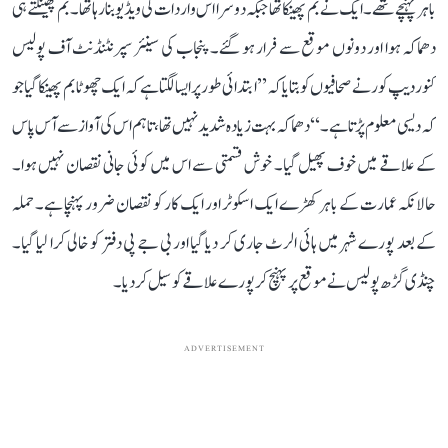
باہر پہنچے تھے۔ ایک نے بم پھینکا تھا جبکہ دوسرا اس واردات کی ویڈیو بنا رہا تھا۔ بم پھینکتے ہی
دھماکہ ہوا اور دونوں موقع سے فرار ہو گئے۔ پنجاب کی سینئر سپرنٹنڈنٹ آف پولیس
کنوردیپ کور نے صحافیوں کو بتایا کہ ’’ابتدائی طور پر ایسا لگتا ہے کہ ایک چھوٹا بم پھینکا گیا جو
کہ دیسی معلوم پڑتا ہے۔‘‘ دھماکہ بہت زیادہ شدید نہیں تھا، تاہم اس کی آواز سے آس پاس
کے علاقے میں خوف پھیل گیا۔ خوش قسمتی سے اس میں کوئی جانی نقصان نہیں ہوا۔
حالانکہ عمارت کے باہر کھڑے ایک اسکوٹر اور ایک کار کو نقصان ضرور پہنچا ہے۔ حملہ
کے بعد پورے شہر میں ہائی الرٹ جاری کر دیا گیا اور بی جے پی دفتر کو خالی کرا لیا گیا۔
چنڈی گڑھ پولیس نے موقع پر پہنچ کر پورے علاقے کو سیل کر دیا۔
ADVERTISEMENT