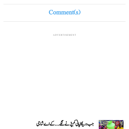
Comment(s)
ADVERTISEMENT
جب دریا کا پانی کم پڑنے لگے...کے اے شاجی