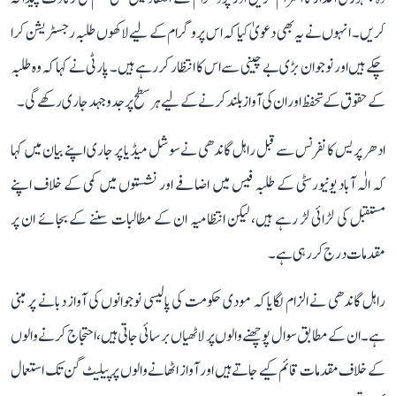
کریں۔ انہوں نے یہ بھی دعویٰ کیا کہ اس پروگرام کے لیے لاکھوں طلبہ رجسٹریشن کرا
چکے ہیں اور نوجوان بڑی بے چینی سے اس کا انتظار کر رہے ہیں۔ پارٹی نے کہا کہ وہ طلبہ
کے حقوق کے تحفظ اور ان کی آواز بلند کرنے کے لیے ہر سطح پر جدوجہد جاری رکھے گی۔
ادھر پریس کانفرنس سے قبل راہل گاندھی نے سوشل میڈیا پر جاری اپنے بیان میں کہا
کہ الٰہ آباد یونیورسٹی کے طلبہ فیس میں اضافے اور نشستوں میں کمی کے خلاف اپنے
مستقبل کی لڑائی لڑ رہے ہیں، لیکن انتظامیہ ان کے مطالبات سننے کے بجائے ان پر
مقدمات درج کر رہی ہے۔
راہل گاندھی نے الزام لگایا کہ مودی حکومت کی پالیسی نوجوانوں کی آواز دبانے پر مبنی
ہے۔ ان کے مطابق سوال پوچھنے والوں پر لاٹھیاں برسائی جاتی ہیں، احتجاج کرنے والوں
کے خلاف مقدمات قائم کیے جاتے ہیں اور آواز اٹھانے والوں پر پیلیٹ گن تک استعمال