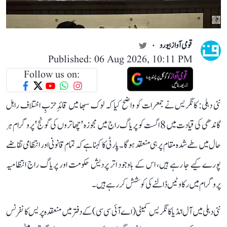
قومی آواز بیورو
Published: 06 Aug 2026, 10:11 PM
Follow us on:
نئی دہلی: کانگریس نے جمعرات کو واضح کیا کہ لوک سبھا میں قائدِ حزبِ اختلاف راہل
گاندھی کی قیادت میں 8 اگست کو پریاگ راج میں مجوزہ 'چھاتروں کی گونج' پروگرام ہر
حال میں طے شدہ مقام پر ہی منعقد ہوگا۔ پارٹی کا کہنا ہے کہ تمام قانونی اور انتظامی تقاضے
پورے کیے جا رہے ہیں، اس کے باوجود اتر پردیش حکومت اور پریاگ راج انتظامیہ
پروگرام میں رکاوٹیں ڈالنے کی کوشش کر رہے ہیں۔
نئی دہلی میں آل انڈیا کانگریس کمیٹی (اے آئی سی سی) کے دفتر میں منعقدہ پریس کانفرنس