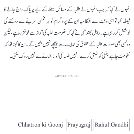
انہوں نے کہا کہ جب انہوں نے طلبہ کے مسائل سننے کے لیے پریاگ راج جانے کا
فیصلہ کیا تو اسی وقت سے انتظامیہ ان کے پروگرام کو ہر ممکن طریقے سے روکنے کی
کوشش کر رہی ہے۔ راہل گاندھی نے کہا کہ حکومت طلبہ کی آواز سے خوفزدہ ہے، لیکن
وہ کسی بھی صورت طلبہ کے حقوق کی حمایت سے پیچھے نہیں ہٹیں گے۔ ان کا کہنا تھا کہ
حکومت چاہے جتنی کوشش کر لے، انہیں طلبہ کی آواز اٹھانے سے نہیں روک سکتی۔
ADVERTISEMENT
Chhatron ki Goonj
Prayagraj
Rahul Gandhi