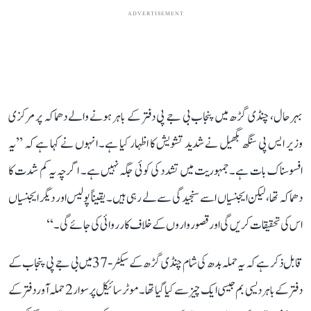
ADVERTISEMENT
بہرحال، چنڈی گڑھ میں پنجاب بی جے پی دفتر کے باہر ہونے والے دھماکہ پر مرکزی
وزیر ایس پی سنگھ بگھیل نے شدید تشویش کا اظہار کیا ہے۔ انہوں نے کہا ہے کہ ’’یہ
افسوسناک بات ہے۔ جمہوریت میں تشدد کی کوئی جگہ نہیں ہے۔ اگرچہ یہ کم شدت کا
دھماکہ تھا، لیکن ایجنسیاں اسے سنجیدگی سے لے رہی ہیں۔ یقیناً پولیس اور دیگر ایجنسیاں
اس کی تحقیقات کریں گی اور قصورواروں کے خلاف کارروائی کی جائے گی۔‘‘
قابل ذکر ہے کہ یہ حملہ بدھ کی شام چنڈی گڑھ کے سیکٹر-37 میں بی جے پی پنجاب کے
دفتر کے باہر دیسی بم جیسی ایک چیز سے کیا گیا تھا۔ موٹر سائیکل پر سوار 2 حملہ آور دفتر کے