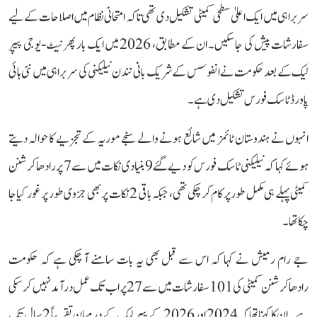
سربراہی میں ایک اعلیٰ سطحی کمیٹی تشکیل دی تھی تاکہ امتحانی نظام میں اصلاحات کے لیے
سفارشات پیش کی جا سکیں۔ ان کے مطابق، 2026 میں ایک بار پھر نیٹ-یو جی پیپر
لیک کے بعد حکومت نے انفوسس کے شریک بانی نندن نیلیکنی کی سربراہی میں نئی ہائی
پاورڈ ٹاسک فورس تشکیل دی ہے۔
انہوں نے ہندوستان ٹائمز میں شائع ہونے والے سنجے موریہ کے تجزیے کا حوالہ دیتے
ہوئے کہا کہ نیلیکنی ٹاسک فورس کو دیے گئے 9 بنیادی نکات میں سے 7 پر رادھاکرشنن
کمیٹی پہلے ہی مکمل طور پر کام کر چکی تھی، جبکہ باقی 2 نکات پر بھی جزوی طور پر غور کیا جا
چکا تھا۔
جے رام رمیش نے کہا کہ اس سے قبل بھی یہ بات سامنے آ چکی ہے کہ حکومت
رادھاکرشنن کمیٹی کی 101 سفارشات میں سے 27 پر اب تک عمل درآمد نہیں کر سکی
ہے۔ ان کا کہنا تھا کہ 2024 اور 2026 کے پیپر لیک کے درمیان تقریباً 2 سال تک