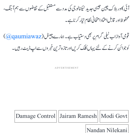
آئی) اور بلاک چین جیسی جدید ٹیکنالوجی کی مدد سے مستقبل کے تقاضوں سے ہم آہنگ،
محفوظ اور قابل اعتماد امتحانی نظام تیار کرنا ہے۔
قومی آواز اب ٹیلی گرام پر بھی دستیاب ہے۔ ہمارے چینل (
qaumiawaz@
)
کو جوائن کرنے کے لئے یہاں کلک کریں اور تازہ ترین خبروں سے اپ ڈیٹ رہیں۔
ADVERTISEMENT
Damage Control
Jairam Ramesh
Modi Govt
Nandan Nilekani