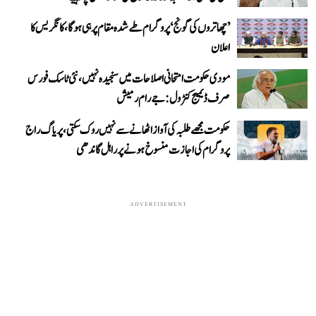
’چھاتروں کی گونج‘ پروگرام طے شدہ مقام پر ہی ہوگا، کانگریس کا
اعلان
مودی حکومت امتحانی اصلاحات میں سنجیدہ نہیں، نئی ٹاسک فورس
صرف ڈیمیج کنٹرول: جے رام رمیش
حکومت مجھے طلبہ کی آواز اٹھانے سے نہیں روک سکتی، پریاگ راج
پروگرام کی اجازت منسوخ ہونے پر راہل گاندھی
ADVERTISEMENT