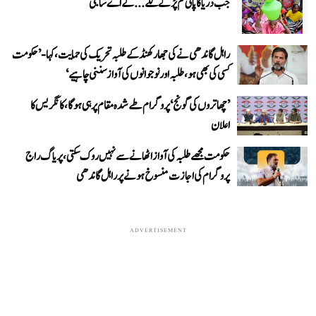
جب دریا کا پانی کم پڑنے لگے...کے اے شاجی
راہل گاندھی نے کی جھارکھنڈ کے طلبہ تحریک کی حمایت، کہا- ’حکومت
کسی کی بھی ہو، طلبہ اور نوجوانوں کی آواز سننی چاہیے‘
’چھاتروں کی گونج‘ پروگرام طے شدہ مقام پر ہی ہوگا، کانگریس کا
اعلان
حکومت مجھے طلبہ کی آواز اٹھانے سے نہیں روک سکتی، پریاگ راج
پروگرام کی اجازت منسوخ ہونے پر راہل گاندھی
ADVERTISEMENT