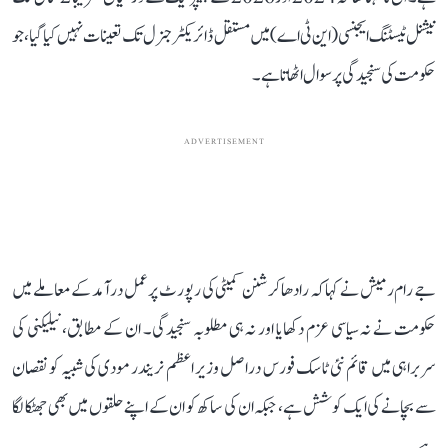
نیشنل ٹیسٹنگ ایجنسی (این ٹی اے) میں مستقل ڈائریکٹر جنرل تک تعینات نہیں کیا گیا، جو
حکومت کی سنجیدگی پر سوال اٹھاتا ہے۔
ADVERTISEMENT
جے رام رمیش نے کہا کہ رادھاکرشنن کمیٹی کی رپورٹ پر عمل درآمد کے معاملے میں
حکومت نے نہ سیاسی عزم دکھایا اور نہ ہی مطلوبہ سنجیدگی۔ ان کے مطابق، نیلیکنی کی
سربراہی میں قائم نئی ٹاسک فورس دراصل وزیر اعظم نریندر مودی کی شبیہ کو نقصان
سے بچانے کی ایک کوشش ہے، جبکہ ان کی ساکھ کو ان کے اپنے حلقوں میں بھی جھٹکا لگا
ہے۔