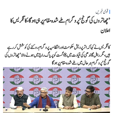
قومی خبریں
’چھاتروں کی گونج‘ پروگرام طے شدہ مقام پر ہی ہوگا، کانگریس کا
اعلان
کانگریس نے کہا کہ اتر پردیش حکومت اور انتظامیہ پروگرام روکنے کی کوشش کر رہے
ہیں، مگر راہل گاندھی کی قیادت میں 8 اگست کو پریاگ راج میں ہونے والا ’چھاتروں کی
گونج‘ پروگرام ہر حال میں طے شدہ مقام پر ہوگا