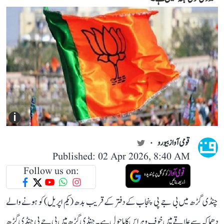
i
قومی آواز بیورو
Published: 02 Apr 2026, 8:40 AM
Follow us on:
چنڈی گڑھ میں بی جے پی پنجاب کے دفتر کے قریب بدھ (یکم اپریل) کو ہونے والے
دھماکہ سے علاقے میں خوف و ہراس کا ماحول ہے۔ چنڈی گڑھ میں بی جے پی چنڈی گڑھ