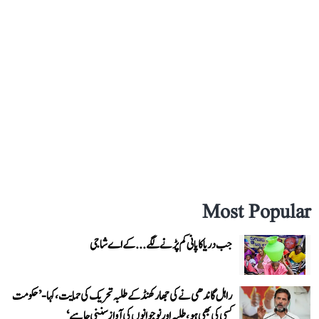
Most Popular
جب دریا کا پانی کم پڑنے لگے...کے اے شاجی
راہل گاندھی نے کی جھارکھنڈ کے طلبہ تحریک کی حمایت، کہا- ’حکومت
کسی کی بھی ہو، طلبہ اور نوجوانوں کی آواز سننی چاہیے‘