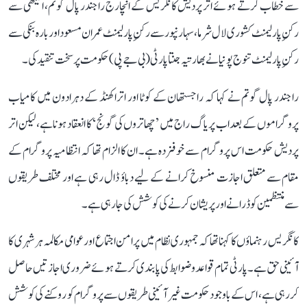
سے خطاب کرتے ہوئے اتر پردیش کانگریس کے انچارج راجندر پال گوتم، امیٹھی سے
رکنِ پارلیمنٹ کشوری لال شرما، سہارنپور سے رکنِ پارلیمنٹ عمران مسعود اور بارہ بنکی سے
رکنِ پارلیمنٹ تنوج پونیا نے بھارتیہ جنتا پارٹی (بی جے پی) حکومت پر سخت تنقید کی۔
راجندر پال گوتم نے کہا کہ راجستھان کے کوٹا اور اتراکھنڈ کے دہرادون میں کامیاب
پروگراموں کے بعد اب پریاگ راج میں ’چھاتروں کی گونج‘ کا انعقاد ہونا ہے، لیکن اتر
پردیش حکومت اس پروگرام سے خوفزدہ ہے۔ ان کا الزام تھا کہ انتظامیہ پروگرام کے
مقام سے متعلق اجازت منسوخ کرانے کے لیے دباؤ ڈال رہی ہے اور مختلف طریقوں
سے منتظمین کو ڈرانے اور پریشان کرنے کی کوشش کی جا رہی ہے۔
کانگریس رہنماؤں کا کہنا تھا کہ جمہوری نظام میں پرامن اجتماع اور عوامی مکالمہ ہر شہری کا
آئینی حق ہے۔ پارٹی تمام قواعد و ضوابط کی پابندی کرتے ہوئے ضروری اجازتیں حاصل
کر رہی ہے، اس کے باوجود حکومت غیر آئینی طریقوں سے پروگرام کو روکنے کی کوشش