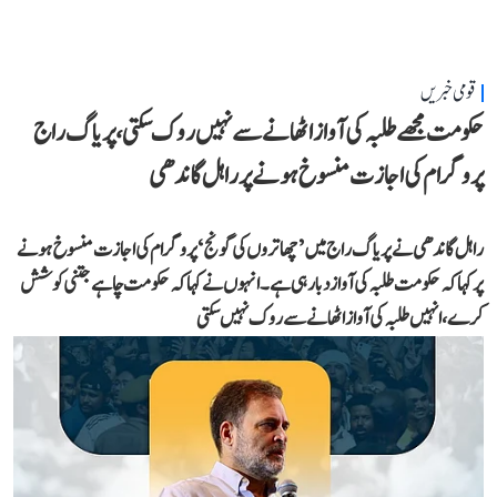
قومی خبریں
حکومت مجھے طلبہ کی آواز اٹھانے سے نہیں روک سکتی، پریاگ راج
پروگرام کی اجازت منسوخ ہونے پر راہل گاندھی
راہل گاندھی نے پریاگ راج میں ’چھاتروں کی گونج‘ پروگرام کی اجازت منسوخ ہونے
پر کہا کہ حکومت طلبہ کی آواز دبا رہی ہے۔ انہوں نے کہا کہ حکومت چاہے جتنی کوشش
کرے، انہیں طلبہ کی آواز اٹھانے سے روک نہیں سکتی