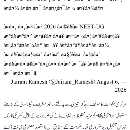
à¤à¤¾ à¤à¤ à¤¨ à¤à¤¿à¤¯à¤¾ à¤¥à¤¾à¥¤
à¤à¤¸ à¤¸à¤¾à¤² 2026 à¤®à¥à¤ NEET-UG
à¤ªà¥à¤ªà¤° à¤²à¥à¤ à¤à¥ à¤¬à¤¾à¤¦ à¤®à¥à¤¦à¥
à¤¸à¤°à¤à¤¾à¤° à¤¨à¥ à¤ªà¤°à¥à¤à¥à¤·à¤¾
à¤¸à¥à¤§à¤¾à¤° à¤ªà¤° à¤§à¥à¤¯à¤¾à¤¨
à¤à¥à¤à¤¦à¥à¤°à¤¿à¤¤ à¤à¤°à¤¨à¥ à¤à¥ à¤²à¤¿à¤
à¤¨à¤à¤¦à¤¨â¦
August 6,
— Jairam Ramesh (@Jairam_Ramesh)
2026
مرکزی حکومت کا موقف ہے کہ تیزی سے بدلتے سائبر خطرات، ٹیکنالوجی کے بڑھتے
استعمال اور امتحانی نظام کو مزید محفوظ اور شفاف بنانے کی ضرورت کے پیش نظر نئی ٹاسک
فورس تشکیل دینا ضروری تھا۔ حکومت کے مطابق اس کا مقصد مصنوعی ذہانت (اے