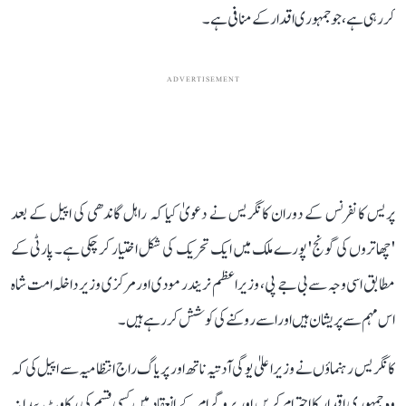
کر رہی ہے، جو جمہوری اقدار کے منافی ہے۔
ADVERTISEMENT
پریس کانفرنس کے دوران کانگریس نے دعویٰ کیا کہ راہل گاندھی کی اپیل کے بعد
'چھاتروں کی گونج' پورے ملک میں ایک تحریک کی شکل اختیار کر چکی ہے۔ پارٹی کے
مطابق اسی وجہ سے بی جے پی، وزیر اعظم نریندر مودی اور مرکزی وزیر داخلہ امت شاہ
اس مہم سے پریشان ہیں اور اسے روکنے کی کوشش کر رہے ہیں۔
کانگریس رہنماؤں نے وزیر اعلیٰ یوگی آدتیہ ناتھ اور پریاگ راج انتظامیہ سے اپیل کی کہ
وہ جمہوری اقدار کا احترام کریں اور پروگرام کے انعقاد میں کسی قسم کی رکاوٹ پیدا نہ