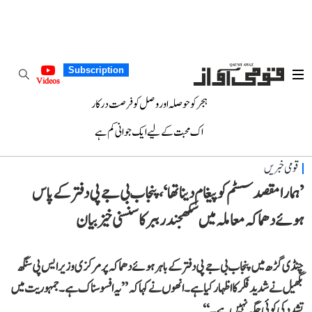
Subscription
Videos
ہجر کو حوصلہ اور وصل کو فرصت درکار
اک محبت کے لیے ایک جوانی کم ہے
قومی خبریں
’ہمارا مقصد سسٹم کو پیغام دینا تھا‘، پنجاب بی جے پی دفتر کے پاس
ہوئے دھماکہ معاملہ میں سکھجندر ببر کا سنسنی خیز بیان
چنڈی گڑھ میں پنجاب بی جے پی دفتر کے باہر ہوئے دھماکہ پر مرکزی وزیر ایس پی سنگھ
بگھیل نے شدید فکر کا اظہار کیا ہے۔ انھوں نے کہا کہ ’’یہ افسوسناک ہے۔ جمہوریت میں
تشدد کی کوئی جگہ نہیں ہے۔‘‘