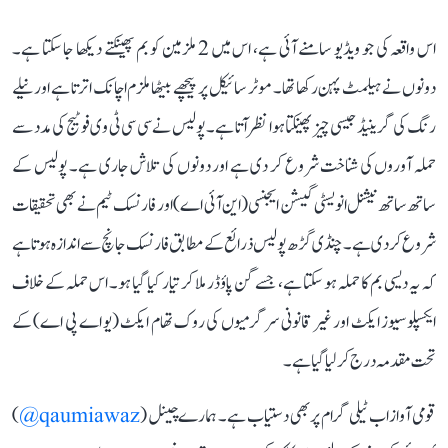
اس واقعہ کی جو ویڈیو سامنے آئی ہے، اس میں 2 ملزمین کو بم پھینکتے دیکھا جا سکتا ہے۔
دونوں نے ہیلمٹ پہن رکھا تھا۔ موٹر سائیکل پر پیچھے بیٹھا ملزم اچانک اترتا ہے اور نیلے
رنگ کی گرینیڈ جیسی چیز پھینکتا ہوا نظر آتا ہے۔ پولیس نے سی سی ٹی وی فوٹیج کی مدد سے
حملہ آوروں کی شناخت شروع کر دی ہے اور دونوں کی تلاش جاری ہے۔ پولیس کے
ساتھ ساتھ نیشنل انویسٹی گیشن ایجنسی (این آئی اے) اور فارنسک ٹیم نے بھی تحقیقات
شروع کر دی ہے۔ چنڈی گڑھ پولیس ذرائع کے مطابق فارنسک جانچ سے اندازہ ہوتا ہے
کہ یہ دیسی بم کا حملہ ہو سکتا ہے، جسے گن پاؤڈر ملا کر تیار کیا گیا ہو۔ اس حملہ کے خلاف
ایکسپلوسیوز ایکٹ اور غیر قانونی سرگرمیوں کی روک تھام ایکٹ (یو اے پی اے) کے
تحت مقدمہ درج کر لیا گیا ہے۔
قومی آواز اب ٹیلی گرام پر بھی دستیاب ہے۔ ہمارے چینل (
qaumiawaz@
)