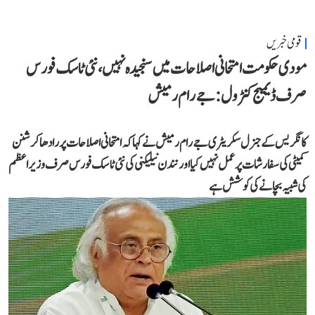
قومی خبریں
مودی حکومت امتحانی اصلاحات میں سنجیدہ نہیں، نئی ٹاسک فورس
صرف ڈیمیج کنٹرول: جے رام رمیش
کانگریس کے جنرل سکریٹری جے رام رمیش نے کہا کہ امتحانی اصلاحات پر رادھاکرشنن
کمیٹی کی سفارشات پر عمل نہیں کیا اور نندن نیلیکنی کی نئی ٹاسک فورس صرف وزیر اعظم
کی شبیہ بچانے کی کوشش ہے