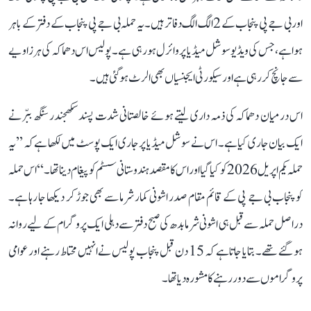
اور بی جے پی پنجاب کے 2 الگ الگ دفاتر ہیں۔ یہ حملہ بی جے پی پنجاب کے دفتر کے باہر
ہوا ہے، جس کی ویڈیو سوشل میڈیا پر وائرل ہو رہی ہے۔ پولیس اس دھماکہ کی ہر زاویے
سے جانچ کر رہی ہے اور سیکورٹی ایجنسیاں بھی الرٹ ہو گئی ہیں۔
اس درمیان دھماکہ کی ذمہ داری لیتے ہوئے خالصتانی شدت پسند سکھجندر سنگھ ببّر نے
ایک بیان جاری کیا ہے۔ اس نے سوشل میڈیا پر جاری ایک پوسٹ میں لکھا ہے کہ ’’یہ
حملہ یکم اپریل 2026 کو کیا گیا اور اس کا مقصد ہندوستانی سسٹم کو پیغام دینا تھا۔‘‘ اس حملہ
کو پنجاب بی جے پی کے قائم مقام صدر اشونی کمار شرما سے بھی جوڑ کر دیکھا جا رہا ہے۔
دراصل حملہ سے قبل ہی اشونی شرما بدھ کی صبح دفتر سے دہلی ایک پروگرام کے لیے روانہ
ہو گئے تھے۔ بتایا جاتا ہے کہ 15 دن قبل پنجاب پولیس نے انہیں محتاط رہنے اور عوامی
پروگراموں سے دور رہنے کا مشورہ دیا تھا۔