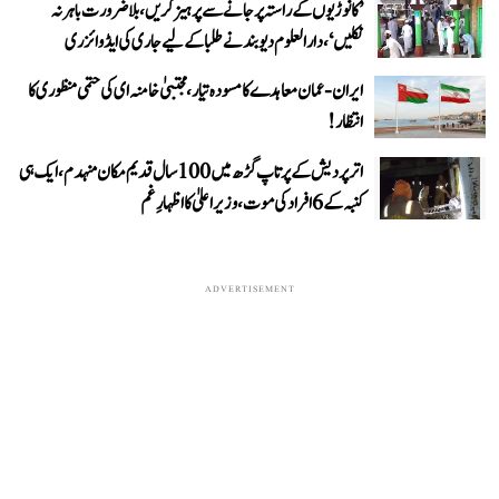
’کانوڑیوں کے راستہ پر جانے سے پرہیز کریں، بلاضرورت باہر نہ
نکلیں‘، دارالعلوم دیوبند نے طلبا کے لیے جاری کی ایڈوائزری
ایران-عمان معاہدے کا مسودہ تیار، مجتبیٰ خامنہ ای کی حتمی منظوری کا
انتظار!
اتر پردیش کے پرتاپ گڑھ میں 100 سال قدیم مکان منہدم، ایک ہی
کنبہ کے 6 افراد کی موت، وزیر اعلیٰ کا اظہارِ غم
ADVERTISEMENT