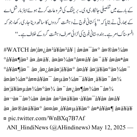
کے بارے میں تفصیلی جانکاری دی۔ بریفنگ کی شروعات کرتے ہوئے ایئر مارشل اے
کے بھارتی نے بتایا کہ ’’پاکستانی فوج نے دہشت گردوں کا ساتھ دینا جاری رکھا، جو کہ
افسوسناک امر ہے۔ ہندوستانی فوج کی لڑائی صرف دہشت گرد کے خلاف ہے۔‘‘
#WATCH
à¤¦à¤¿à¤²à¥à¤²à¥ | à¤à¤¯à¤° à¤®à¤¾à¤
°à¥à¤¶à¤² à¤.à¤à¥. à¤­à¤¾à¤°à¤¤à¥ à¤¨à¥ à¤à¤ªà¤
°à¥à¤¶à¤¨ à¤¸à¤¿à¤à¤¦à¥à¤° à¤à¥ à¤¦à¥à¤°à¤¾à¤¨
à¤­à¤¾à¤°à¤¤à¥à¤¯ à¤µà¤¾à¤¯à¥à¤¸à¥à¤¨à¤¾
à¤¦à¥à¤µà¤¾à¤°à¤¾ à¤¨à¤¿à¤¶à¤¾à¤¨à¤¾
à¤¬à¤¨à¤¾à¤ à¤à¤ à¤²à¤à¥à¤·à¥à¤¯à¥à¤ à¤à¥
à¤¸à¤®à¤à¥à¤° à¤¤à¤¸à¥à¤µà¥à¤° à¤ªà¥à¤¶ à¤à¥à¥
¤
pic.twitter.com/WnBXq7B7Af
May 12, 2025
— ANI_HindiNews (@AHindinews)