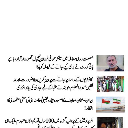
عصمت دری معاملہ میں سینئر صحافی ترون تیج پال قصوروار قرار، بامبے
ہائی کورٹ نے بری کیے جانے کے فیصلہ کو پلٹا
’کانوڑیوں کے راستہ پر جانے سے پرہیز کریں، بلاضرورت باہر نہ
نکلیں‘، دارالعلوم دیوبند نے طلبا کے لیے جاری کی ایڈوائزری
ایران-عمان معاہدے کا مسودہ تیار، مجتبیٰ خامنہ ای کی حتمی منظوری کا
انتظار!
اتر پردیش کے پرتاپ گڑھ میں 100 سال قدیم مکان منہدم، ایک ہی