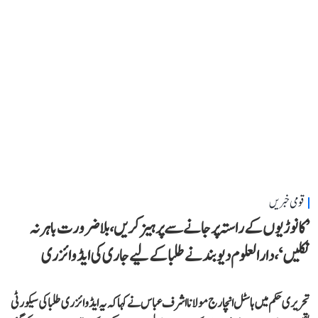
قومی خبریں
’کانوڑیوں کے راستہ پر جانے سے پرہیز کریں، بلاضرورت باہر نہ
نکلیں‘، دارالعلوم دیوبند نے طلبا کے لیے جاری کی ایڈوائزری
تحریری حکم میں ہاسٹل انچارج مولانا اشرف عباس نے کہا کہ یہ ایڈوائزری طلبا کی سیکورٹی