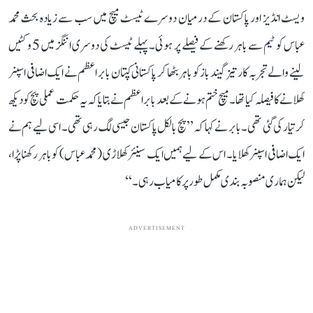
ویسٹ انڈیز اور پاکستان کے درمیان دوسرے ٹیسٹ میچ میں سب سے زیادہ بحث محمد
عباس کو ٹیم سے باہر رکھنے کے فیصلے پر ہوئی۔ پہلے ٹیسٹ کی دوسری اننگز میں 5 وکٹیں
لینے والے تجربہ کار تیز گیند باز کو باہر بٹھا کر پاکستانی کپتان بابر اعظم نے ایک اضافی اسپنر
کھلانے کا فیصلہ کیا تھا۔ میچ ختم ہونے کے بعد بابر اعظم نے بتایا کہ یہ حکمت عملی پچ کو دیکھ
کر تیار کی گئی تھی۔ بابر نے کہا کہ ’’پچ بالکل پاکستان جیسی لگ رہی تھی۔ اسی لیے ہم نے
ایک اضافی اسپنر کھلایا۔ اس کے لیے ہمیں ایک سینئر کھلاڑی (محمد عباس) کو باہر رکھنا پڑا،
لیکن ہماری منصوبہ بندی مکمل طور پر کامیاب رہی۔‘‘
ADVERTISEMENT