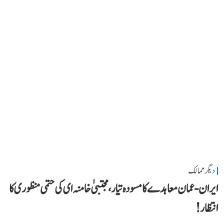
دیگر ممالک
ایران-عمان معاہدے کا مسودہ تیار، مجتبیٰ خامنہ ای کی حتمی منظوری کا
انتظار!