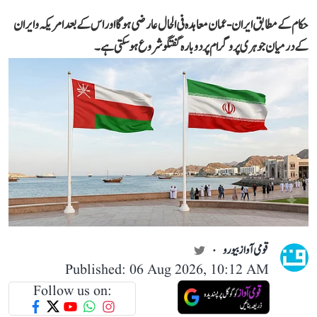
حکام کے مطابق ایران-عمان معاہدہ فی الحال عارضی ہوگا اور اس کے بعد امریکہ و ایران
کے درمیان جوہری پروگرام پر دوبارہ گفتگو شروع ہو سکتی ہے۔
قومی آواز بیورو
Published: 06 Aug 2026, 10:12 AM
Follow us on: