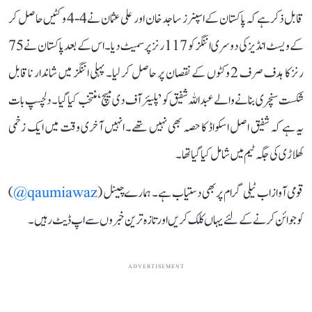
قابل ذکر ہے کہ پاکستان کے اسپنرز ساجد خان اور علی عثمان نے 4-4 وکٹیں حاصل کر
کے ویسٹ انڈیز کی دوسری اننگز کو 117 رنز پر سمیٹ دیا۔ اس کے بعد پاکستان نے 75
رنز کا ہدف صرف 2 وکٹوں کے نقصان پر حاصل کر لیا۔ پہلی اننگز میں شاندار ناقابل
شکست سنچری بنانے والے عبداللہ شفیق کو ’پلیئر آف دی میچ‘ منتخب کیا گیا۔ دلچسپ بات
یہ ہے کہ شفیق اصل اسکواڈ کا حصہ بھی نہیں تھے۔ انہیں آخری وقت میں ایک زخمی
کھلاڑی کی جگہ ٹیم میں شامل کیا گیا تھا۔
قومی آواز اب ٹیلی گرام پر بھی دستیاب ہے۔ ہمارے چینل (
qaumiawaz@
)
کو جوائن کرنے کے لئے یہاں کلک کریں اور تازہ ترین خبروں سے اپ ڈیٹ رہیں۔
ADVERTISEMENT