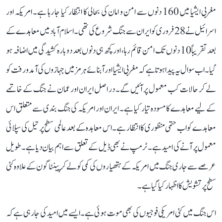
مغربی ایشیا میں 160 دنوں سے امن و امان کی بحالی کا انتظار کیا جا رہا ہے۔ امریکہ اور
اسرائیل نے 28 فروری کو ایران سے جنگ شروع کی تھی۔ اسلام آباد میں معاہدے کے
بعد تقریباً 10 دنوں تک امن قائم رہا، اور کچھ ہی دنوں بعد دوبارہ کشیدگی میں اضافہ ہو
گیا۔ اب سوال یہ پیدا ہوتا ہے کہ مغربی ایشیا اور آبنائے ہرمز میں جہازوں کی آمد و رفت کو
لے کر حالات کب معمول پر آئیں گے۔ در اصل ایران اور عمان نے جنگ کے خاتمے
کے لیے معاہدے کا مسودہ تیار کیا ہے۔ ایران اور امریکہ کی جنگ بندی سے متعلق اس
معاہدے کو اب حتمی منظوری کا انتظار ہے۔ اس معاہدہ کے بعد عالمی سطح پر تیل کی سپلائی
معمول پر آنے کی امید ہے۔ ٹرمپ نے بھی ڈیل کے تعلق سے اہم بیان دیا ہے۔ طویل
عرصے سے جاری جنگ میں امریکہ کے ہتھیاروں کی کمی کو لے کر پینٹاگون کے علاوہ کئی
سطح پر تشویش کا اظہار کیا گیا ہے۔
اس جنگ میں کئی امریکی فوجیوں کی بھی موت ہوئی ہے۔ ایسے میں امید کی جا رہی ہے کہ