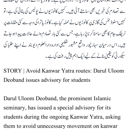
اس وقت ہندوستان میں ’کانوڑ یاترا‘ زوروں پر ہے۔ کانوڑ یاترا کے دوران کئی مقامات
سے تصادم کی خبریں بھی سامنے آئی ہیں۔ کہیں کانوڑیوں نے پولیس کی پٹائی کی ہے، تو
کہیں اسٹوڈنٹس کی گاڑی پر کانوڑیوں نے حملہ کیا ہے۔ کانوڑ یاترا کی وجہ سے کئی مقامات پر
ٹریفک جام کا بھی سامنا کرنا پڑ رہا ہے، جس سے کئی بار تصادم والے حالات پیدا ہو جاتے
ہیں۔ اس درمیان سہارنپور واقع مشہور تعلیمی ادارہ دارالعلوم دیوبند نے اپنے طلبا کی
سیکورٹی کو یقینی بنانے کے لیے ایک اہم پیش رفت کی ہے۔
STORY | Avoid Kanwar Yatra routes: Darul Uloom
Deoband issues advisory for students
Darul Uloom Deoband, the prominent Islamic
seminary, has issued a special advisory for its
students during the ongoing Kanwar Yatra, asking
them to avoid unnecessary movement on kanwar