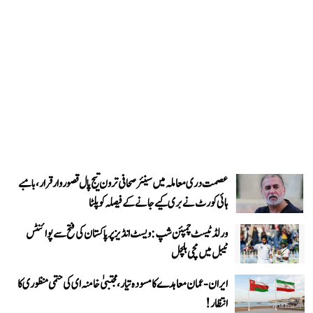
عصمت دری معاملہ میں سینئر صحافی ترون تیج پال قصوروار قرار، بامبے
ہائی کورٹ نے بری کیے جانے کے فیصلہ کو پلٹا
ورلڈ ٹیسٹ چمپئن شپ: ویسٹ انڈیز پر پاکستان کی فتح سے پوائنٹس
ٹیبل میں مچی ہلچل
ایران-عمان معاہدے کا مسودہ تیار، مجتبیٰ خامنہ ای کی حتمی منظوری کا
انتظار!