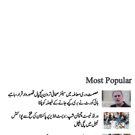
Most Popular
عصمت دری معاملہ میں سینئر صحافی ترون تیج پال قصوروار قرار، بامبے
ہائی کورٹ نے بری کیے جانے کے فیصلہ کو پلٹا
ورلڈ ٹیسٹ چمپئن شپ: ویسٹ انڈیز پر پاکستان کی فتح سے پوائنٹس
ٹیبل میں مچی ہلچل