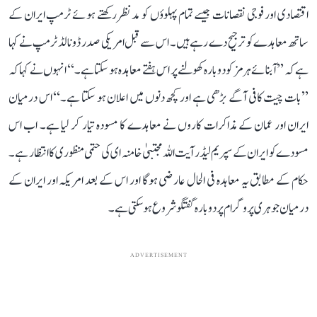
اقتصادی اور فوجی نقصانات جیسے تمام پہلوؤں کو مدنظر رکھتے ہوئے ٹرمپ ایران کے
ساتھ معاہدے کو ترجیح دے رہے ہیں۔ اس سے قبل امریکی صدر ڈونالڈ ٹرمپ نے کہا
ہے کہ ’’آبنائے ہرمز کو دوبارہ کھولنے پر اس ہفتے معاہدہ ہو سکتا ہے۔‘‘ انہوں نے کہا کہ
’’بات چیت کافی آگے بڑھی ہے اور کچھ دنوں میں اعلان ہو سکتا ہے۔‘‘ اس درمیان
ایران اور عمان کے مذاکرات کاروں نے معاہدے کا مسودہ تیار کر لیا ہے۔ اب اس
مسودے کو ایران کے سپریم لیڈر آیت اللہ مجتبیٰ خامنہ ای کی حتمی منظوری کا انتظار ہے۔
حکام کے مطابق یہ معاہدہ فی الحال عارضی ہوگا اور اس کے بعد امریکہ اور ایران کے
درمیان جوہری پروگرام پر دوبارہ گفتگو شروع ہو سکتی ہے۔
ADVERTISEMENT