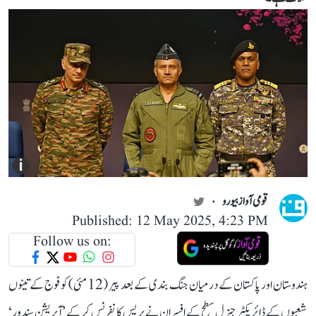
i
قومی آواز بیورو
Published: 12 May 2025, 4:23 PM
Follow us on:
ہندوستان اور پاکستان کے درمیان جنگ بندی کے بعد پیر (12 مئی) کو فوج کے تینوں
شعبوں کے ڈائریکٹر جنرل سطح کے افسران نے پریس کانفرنس کر کے ’آپریشن سندور‘