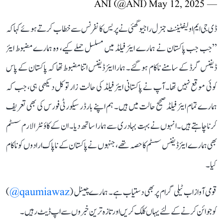
May 12, 2025
— ANI (@ANI)
ڈی جی ایم او لیفٹیننٹ جنرل راجیو گھئی نے پریس کانفرنس سے خطاب کرتے ہوئے کہا کہ
’’جب جب پاکستان نے ہمارے ایئر فیلڈ میں مسلسل حملے کیے، وہ ہمارے مضبوط ایئر
ڈیفنس گرڈ کے سامنے ناکام ہو گئے۔ ہمارا ایئر ڈیفنس اتنا مضبوط تھا کہ پاکستان کے پاس
کوئی موقع نہیں تھا۔ آپ نے پاکستانی ایئر فیلڈ کی حالت زار تو کل دیکھی ہی، جب کہ
ہمارے تمام ایئر فیلڈ صحیح حالت میں ہیں۔ ہم اپنے بارڈر سیکورٹی فورس کی بھی تعریف
کرنا چاہتے ہیں۔ انہوں نے بہت بہادری سے ہمارا ساتھ دیا۔ ان کے کاؤنٹر الارم سسٹم
بھی ہمارے ایئر ڈیفنس سسٹم کا حصہ تھے، جنہوں نے پاکستان کے ناپاک ارادوں کو ناکام
کیا۔
قومی آواز اب ٹیلی گرام پر بھی دستیاب ہے۔ ہمارے چینل (
qaumiawaz@
)
کو جوائن کرنے کے لئے یہاں کلک کریں اور تازہ ترین خبروں سے اپ ڈیٹ رہیں۔