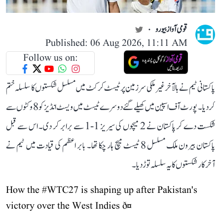
قومی آواز بیورو
Published: 06 Aug 2026, 11:11 AM
Follow us on:
پاکستانی ٹیم نے بالآخر غیر ملکی سرزمین پر ٹیسٹ کرکٹ میں مسلسل شکستوں کا سلسلہ ختم
کر دیا۔ پورٹ آف اسپین میں کھیلے گئے دوسرے ٹیسٹ میں ویسٹ انڈیز کو 8 وکٹوں سے
شکست دے کر پاکستان نے 2 میچوں کی سیریز 1-1 سے برابر کر دی۔ اس سے قبل
پاکستان بیرون ملک مسلسل 8 ٹیسٹ میچ ہار چکا تھا۔ بابر اعظم کی قیادت میں ٹیم نے
آخرکار شکستوں کا یہ سلسلہ توڑ دیا۔
How the
#WTC27
is shaping up after Pakistan's
victory over the West Indies ð¤