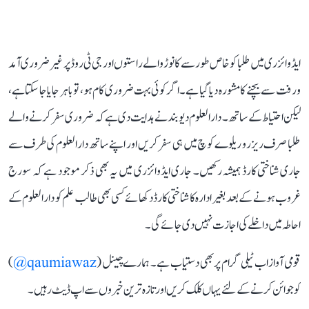
ایڈوائزری میں طلبا کو خاص طور سے کانوڑ والے راستوں اور جی ٹی روڈ پر غیر ضروری آمد
و رفت سے بچنے کا مشورہ دیا گیا ہے۔ اگر کوئی بہت ضروری کام ہو، تو باہر جایا جا سکتا ہے،
لیکن احتیاط کے ساتھ۔ دارالعلوم دیوبند نے ہدایت دی ہے کہ ضروری سفر کرنے والے
طلبا صرف ریزرو ریلوے کوچ میں ہی سفر کریں اور اپنے ساتھ دارالعلوم کی طرف سے
جاری شناختی کارڈ ہمیشہ رکھیں۔ جاری ایڈوائزری میں یہ بھی ذکر موجود ہے کہ سورج
غروب ہونے کے بعد بغیر ادارہ کا شناختی کارڈ دکھائے کسی بھی طالب علم کو دارالعلوم کے
احاطہ میں داخلے کی اجازت نہیں دی جائے گی۔
قومی آواز اب ٹیلی گرام پر بھی دستیاب ہے۔ ہمارے چینل (
qaumiawaz@
)
کو جوائن کرنے کے لئے یہاں کلک کریں اور تازہ ترین خبروں سے اپ ڈیٹ رہیں۔