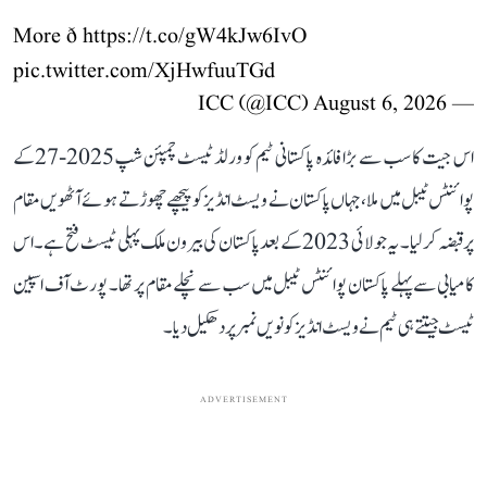
More ð
https://t.co/gW4kJw6IvO
pic.twitter.com/XjHwfuuTGd
August 6, 2026
— ICC (@ICC)
اس جیت کا سب سے بڑا فائدہ پاکستانی ٹیم کو ورلڈ ٹیسٹ چمپئن شپ2025-27کے
پوائنٹس ٹیبل میں ملا، جہاں پاکستان نے ویسٹ انڈیز کو پیچھے چھوڑتے ہوئے آٹھویں مقام
پر قبضہ کر لیا۔ یہ جولائی 2023 کے بعد پاکستان کی بیرون ملک پہلی ٹیسٹ فتح ہے۔ اس
کامیابی سے پہلے پاکستان پوائنٹس ٹیبل میں سب سے نچلے مقام پر تھا۔ پورٹ آف اسپین
ٹیسٹ جیتتے ہی ٹیم نے ویسٹ انڈیز کو نویں نمبر پر دھکیل دیا۔
ADVERTISEMENT