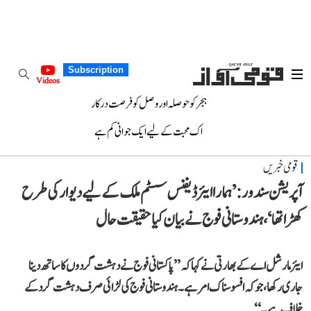
Subscription
Videos
ہجر کو حوصلہ اور وصل کو فرصت درکار
اک محبت کے لیے ایک جوانی کم ہے
قومی خبریں
آپریشن سندور: ’ہمارا ایئر ڈیفنس سسٹم ملک کے لیے دیوار کی طرح
کھڑا تھا‘، ہندوستانی فوج نے بیان کیا حقیقت حال
ایئر مارشل اے کے بھارتی نے کہا کہ ’’پاکستانی فوج نے دہشت گردوں کا ساتھ دینا
جاری رکھا، جو کہ افسوسناک امر ہے۔ ہندوستانی فوج کی لڑائی صرف دہشت گرد کے
خلاف ہے۔‘‘