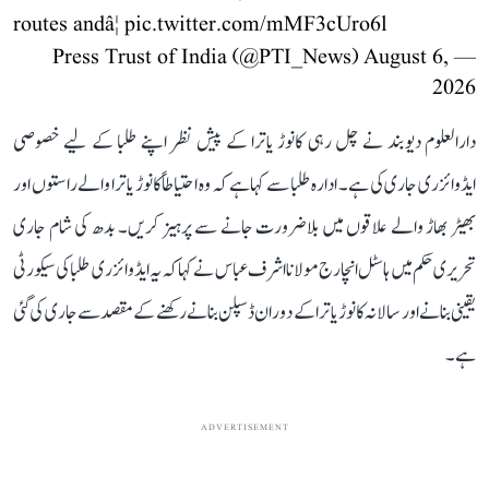
routes andâ¦
pic.twitter.com/mMF3cUro6l
August 6,
— Press Trust of India (@PTI_News)
2026
دارالعلوم دیوبند نے چل رہی کانوڑ یاترا کے پیش نظر اپنے طلبا کے لیے خصوصی
ایڈوائزری جاری کی ہے۔ ادارہ طلبا سے کہا ہے کہ وہ احتیاطاً کانوڑ یاترا والے راستوں اور
بھیڑ بھاڑ والے علاقوں میں بلاضرورت جانے سے پرہیز کریں۔ بدھ کی شام جاری
تحریری حکم میں ہاسٹل انچارج مولانا اشرف عباس نے کہا کہ یہ ایڈوائزری طلبا کی سیکورٹی
یقینی بنانے اور سالانہ کانوڑ یاترا کے دوران ڈسپلن بنانے رکھنے کے مقصد سے جاری کی گئی
ہے۔
ADVERTISEMENT