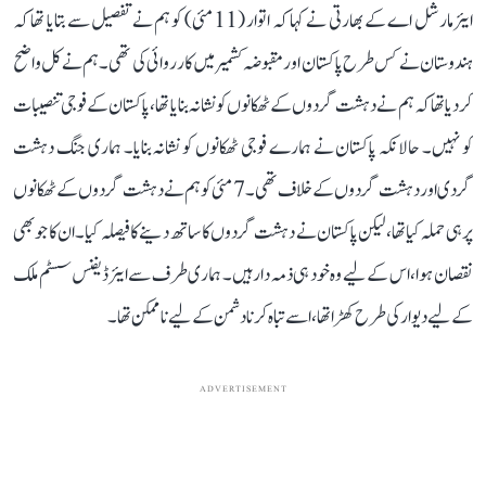
ایئر مارشل اے کے بھارتی نے کہا کہ اتوار (11 مئی) کو ہم نے تفصیل سے بتایا تھا کہ
ہندوستان نے کس طرح پاکستان اور مقبوضہ کشمیر میں کارروائی کی تھی۔ ہم نے کل واضح
کر دیا تھا کہ ہم نے دہشت گردوں کے ٹھکانوں کو نشانہ بنایا تھا، پاکستان کے فوجی تنصیبات
کو نہیں۔ حالانکہ پاکستان نے ہمارے فوجی ٹھکانوں کو نشانہ بنایا۔ ہماری جنگ دہشت
گردی اور دہشت گردوں کے خلاف تھی۔ 7 مئی کو ہم نے دہشت گردوں کے ٹھکانوں
پر ہی حملہ کیا تھا، لیکن پاکستان نے دہشت گردوں کا ساتھ دینے کا فیصلہ کیا۔ ان کا جو بھی
نقصان ہوا، اس کے لیے وہ خود ہی ذمہ دار ہیں۔ ہماری طرف سے ایئر ڈیفنس سسٹم ملک
کے لیے دیوار کی طرح کھڑا تھا، اسے تباہ کرنا دشمن کے لیے ناممکن تھا۔
ADVERTISEMENT