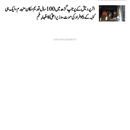
اتر پردیش کے پرتاپ گڑھ میں 100 سال قدیم مکان منہدم، ایک ہی
کنبہ کے 6 افراد کی موت، وزیر اعلیٰ کا اظہارِ غم
ADVERTISEMENT