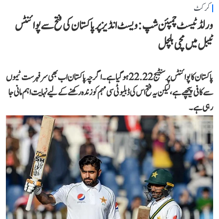
کرکٹ
ورلڈ ٹیسٹ چمپئن شپ: ویسٹ انڈیز پر پاکستان کی فتح سے پوائنٹس
ٹیبل میں مچی ہلچل
پاکستان کا پوائنٹس پرسنٹیج 22.22 ہو گیا ہے۔ اگرچہ پاکستان اب بھی سرفہرست ٹیموں
سے کافی پیچھے ہے، لیکن یہ فتح اس کی ڈبلیو ٹی سی مہم کو زندہ رکھنے کے لیے نہایت اہم مانی جا
رہی ہے۔