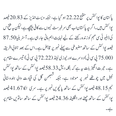
پاکستان کا پوائنٹس پرسنٹیج 22.22 ہو گیا ہے، جبکہ ویسٹ انڈیز کے 20.83 فیصد
پوائنٹس ہیں۔ اگرچہ پاکستان اب بھی سرفہرست ٹیموں سے کافی پیچھے ہے، لیکن یہ فتح اس
کی ڈبلیو ٹی سی مہم کو زندہ رکھنے کے لیے نہایت اہم مانی جا رہی ہے۔ آسٹریلیا 87.50
فیصد پوائنٹس کے ساتھ مضبوطی سے پہلے نمبر پر قابض ہے۔ اس کے بعد جنوبی افریقہ
(75.00 پی سی ٹی) دوسرے اور نیوزی لینڈ (72.22 پی سی ٹی) تیسرے مقام پر
ہے۔ حیرت انگیز بات یہ ہے کہ بنگلہ دیش 58.33 فیصد پوائنٹس کے ساتھ پوائنٹس
ٹیبل میں چوتھے نمبر پر موجود ہے، جبکہ شبھمن گل کی قیادت والی ہندوستانی
ٹیم 48.15 فیصد پوائنٹس کے ساتھ پانچویں نمبر پر ہے۔ سری لنکا 41.67 فیصد
پوائنٹس کے ساتھ چھٹے اور انگلینڈ 24.36 فیصد پوائنٹس کے ساتھ ساتویں مقام پر
ہے۔