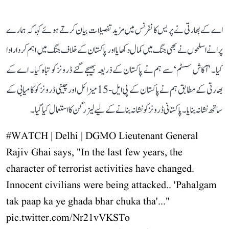
اے کے بھارتی نے پریس کانفرنس میں مزید تفصیلات بیان کرتے ہوئے کہا کہ ہمارے
پرانے اسلحوں نے بھی جنگ میں کمال دکھایا اور پاکستان کے خلاف جنگ میں اہم کردار ادا
کیا۔ ’آکاش سسٹم‘ سے ہم نے پاکستان کے ذریعہ بھیجے گئے ڈرونز کو تباہ کیا۔ اے کے
بھارتی کے مطابق ہم نے پاکستان کے پی ایل-15 میزائل اور چینی ڈرونز کو کامیابی کے
ساتھ نشانہ بنایا۔ پاکستانی ڈرونز کو نشانہ بنانے کے لیے لیزر گن کا استعمال کیا گیا۔
#WATCH
| Delhi | DGMO Lieutenant General
Rajiv Ghai says, "In the last few years, the
character of terrorist activities have changed.
Innocent civilians were being attacked.. 'Pahalgam
tak paap ka ye ghada bhar chuka tha'..."
pic.twitter.com/Nr21vVKSTo