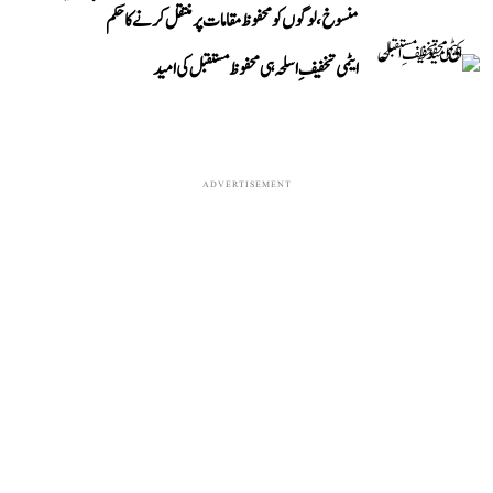
منسوخ، لوگوں کو محفوظ مقامات پر منتقل کرنے کا حکم
ایٹمی تخفیفِ اسلحہ ہی محفوظ مستقبل کی امید
ADVERTISEMENT