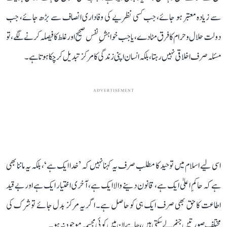
سے زیادہ معتبر ہو جائے، جب کسی نظریے کی وفاداری انصاف سے بڑھ جائے، جب
دولت حلال و حرام کا فرق مٹا دے، یا جب خواہشِ نفس صحیح اور غلط کا فیصلہ کرنے لگے، تو
مسئلہ صرف اخلاقی نہیں رہتا، بلکہ انسان اپنی زندگی کا مرکز تبدیل کر چکا ہوتا ہے۔
ADVERTISEMENT
اسی لیے اسلام میں توحید کا مطلب صرف یہ کہنا نہیں کہ ’خدا ایک ہے‘، بلکہ یہ ماننا بھی
ہے کہ حاکمِ اعلیٰ ایک ہے، قانون دینے والا ایک ہے، آخری اختیار ایک ہے اور بے قید
اطاعت کا حق بھی صرف ایک ہی کو حاصل ہے۔ اگر یہ مرکز بدل جائے تو شرک کی
مختلف صورتیں جنم لے سکتی ہیں، چاہے ان میں کوئی مجسمہ موجود نہ ہو۔