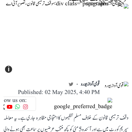
i
قومی آواز بیورو
Published: 02 May 2025, 4:40 PM
llow us on:
وقف ترمیمی قانون کے خلاف مسلم تنظیموں کا احتجاجی مظاہرہ جاری ہے۔ یہ معاملہ
سپریم کورٹ میں ہے اور آئندہ 5 مئی کو کچھ منتخب عرضیوں پر سماعت بھی ہونے والی