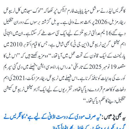
کانگریس لیڈر نے سوشل میڈیا پلیٹ فارم ’ایکس‘ پر لکھا کہ ’’لوک سبھا میں کل ٹریبونل
ریفارمز بل، 2026 پر بحث ہونے والی ہے۔ یہ بل گزشتہ برسوں کے دوران تشکیل
دیے گئے 16 نیم عدالتی ٹریبونلز کے لیے ایک نئی سمت طے کر سکتا ہے۔ ان میں انتہائی
اہم نیشنل گرین ٹریبونل (این جی ٹی) بھی شامل ہے، جس کا قیام اکتوبر 2010 میں
پارلیمنٹ کے ایک قانون کے تحت عمل میں آیا تھا۔‘‘ وہ مزید لکھتے ہیں کہ ’’اس بل کا
مقصد 19 نومبر 2025 کے تاریخی ’مدراس بار ایسوسی ایشن‘ فیصلے میں دی گئی سپریم
کورٹ کی ہدایات کو نافذ کرنا ہے۔ اس فیصلے میں ٹریبونل ریفارمز ایکٹ، 2021 کی اہم
دفعات کو کالعدم قرار دے دیا گیا تھا اور تقرریوں کے لیے ایک آزاد نیشنل ٹریبونل کمیشن
تشکیل دینے کا حکم دیا گیا تھا۔‘‘
یہ بھی پڑھیں :
’یہ صرف مودی کے دوست اڈانی کے لیے ہے‘، کانگریس نے
گریٹ نکوبار پروجیکٹ کے خلاف پھر اٹھائی آواز