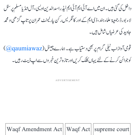
داخل کی گئی ہیں۔ ان میں اے آئی ایم آئی ایم لیڈر اسدالدین اویسی، آل انڈیا مسلم پرسنل
لاء بورڈ، جمعیۃ علماء ہند، ڈی ایم کے اور کانگریس رکن پارلیمنٹ عمران پرتاپ گڑھی و محمد
جاوید کی عرضیاں شامل ہیں۔
قومی آواز اب ٹیلی گرام پر بھی دستیاب ہے۔ ہمارے چینل (
qaumiawaz@
)
کو جوائن کرنے کے لئے یہاں کلک کریں اور تازہ ترین خبروں سے اپ ڈیٹ رہیں۔
ADVERTISEMENT
Waqf Amendment Act
Waqf Act
supreme court