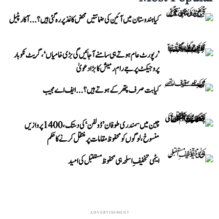
کیا ہندوستان میں آئین کی ضمانتیں محض کاغذ پر رہ گئی ہیں؟...آکار پٹیل
’رپورٹ عام ہوتے ہی سامنے آ جائیں گی بڑی خامیاں‘، گریٹ نکوبار
پروجیکٹ پر جے رام رمیش کا بڑا دعویٰ
کیا بت صرف پتھر کے ہوتے ہیں؟...ایف اے مجیب
چین میں سمندری طوفان ’ڈولفن‘ کی دستک، 1400 پروازیں
منسوخ، لوگوں کو محفوظ مقامات پر منتقل کرنے کا حکم
ایٹمی تخفیفِ اسلحہ ہی محفوظ مستقبل کی امید
ADVERTISEMENT