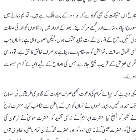
تاریخ اس حقیقت کی بھی گواہ ہے کہ ہر دور کے بت الگ رہے ہیں۔ قدیم زمانے میں
سورج، چاند، ستارے اور مجسمے مرکز بنے۔ بعد کے ادوار میں بادشاہوں کو خدائی صفات
دی گئیں۔ آج کے انسان کے بت شاید مختلف ہوں، لیکن اصول وہی ہے: انسان جب
کسی مخلوق، طاقت یا خواہش کو وہ مقام دے دیتا ہے جو صرف خالق کا حق ہے، تو وہ اسی
فکری لغزش کے قریب پہنچ جاتا ہے جس کی اصلاح کے لیے انبیائے کرام مبعوث
ہوئے۔
یہی وجہ ہے کہ انبیائے کرام کی دعوت کبھی صرف عبادت کے ظاہری طریقوں کی اصلاح
تک محدود نہیں رہی۔ انہوں نے انسان کو اس کے باطن سے مخاطب کیا۔ حضرت نوحؑ
نے تکبر کو چیلنج کیا، حضرت ابراہیمؑ نے اندھی تقلید کو، حضرت موسیٰؑ نے فرعون کی
خدائی کو، حضرت عیسیٰؑ نے مذہبی جمود کو، اور حضرت محمدؐ نے ان تمام باطنی و ظاہری بتوں