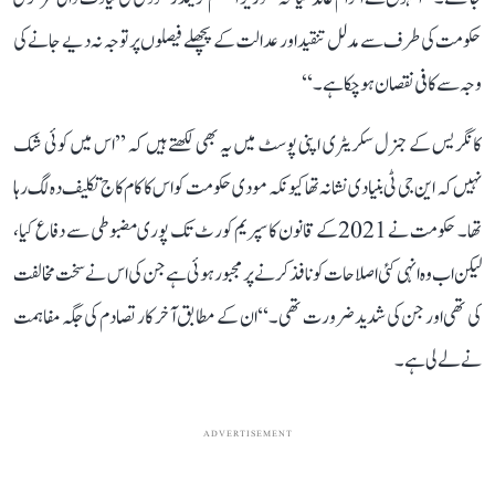
حکومت کی طرف سے مدلل تنقید اور عدالت کے پچھلے فیصلوں پر توجہ نہ دیے جانے کی
وجہ سے کافی نقصان ہو چکا ہے۔‘‘
کانگریس کے جنرل سکریٹری اپنی پوسٹ میں یہ بھی لکھتے ہیں کہ ’’اس میں کوئی شک
نہیں کہ این جی ٹی بنیادی نشانہ تھا کیونکہ مودی حکومت کو اس کا کام کاج تکلیف دہ لگ رہا
تھا۔ حکومت نے 2021 کے قانون کا سپریم کورٹ تک پوری مضبوطی سے دفاع کیا،
لیکن اب وہ انہی کئی اصلاحات کو نافذ کرنے پر مجبور ہوئی ہے جن کی اس نے سخت مخالفت
کی تھی اور جن کی شدید ضرورت تھی۔‘‘ ان کے مطابق آخر کار تصادم کی جگہ مفاہمت
نے لے لی ہے۔
ADVERTISEMENT