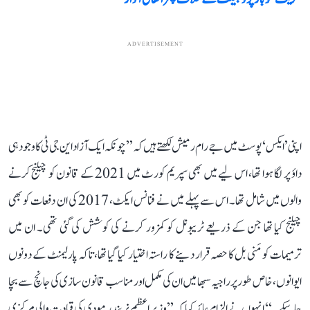
ADVERTISEMENT
اپنی ’ایکس‘ پوسٹ میں جے رام رمیش لکھتے ہیں کہ ’’چونکہ ایک آزاد این جی ٹی کا وجود ہی
داؤ پر لگا ہوا تھا، اس لیے میں بھی سپریم کورٹ میں 2021 کے قانون کو چیلنج کرنے
والوں میں شامل تھا۔ اس سے پہلے میں نے فنانس ایکٹ، 2017 کی ان دفعات کو بھی
چیلنج کیا تھا جن کے ذریعے ٹریبونل کو کمزور کرنے کی کوشش کی گئی تھی۔ ان میں
ترمیمات کو مَنی بل کا حصہ قرار دینے کا راستہ اختیار کیا گیا تھا، تاکہ پارلیمنٹ کے دونوں
ایوانوں، خاص طور پر راجیہ سبھا میں ان کی مکمل اور مناسب قانون سازی کی جانچ سے بچا
جا سکے۔‘‘ انہوں نے الزام عائد کیا کہ ’’وزیر اعظم نریندر مودی کی قیادت والی مرکزی