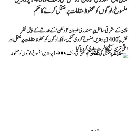
منسوخ، لوگوں کو محفوظ مقامات پر منتقل کرنے کا حکم
چین کے مشرقی ساحل پر سمندری طوفان ’ڈولفن‘ کے خدشے کے پیش نظر
تقریباً 1400 پروازیں منسوخ کر دی گئیں، جبکہ لوگوں کو محفوظ مقامات پر منتقل اور
اعلیٰ ترین سطح کا الرٹ جاری کر دیا گیا