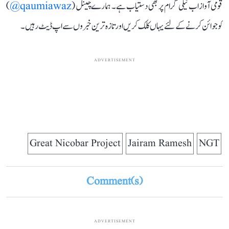
قومی آواز اب ٹیلی گرام پر بھی دستیاب ہے۔ ہمارے چینل (
qaumiawaz@
)
کو جوائن کرنے کے لئے یہاں کلک کریں اور تازہ ترین خبروں سے اپ ڈیٹ رہیں۔
ADVERTISEMENT
Great Nicobar Project
Jairam Ramesh
NGT
Comment(s)
ADVERTISEMENT