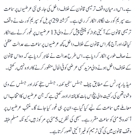
ہے۔ اس درمیان وقف ترمیمی قانون کے خلاف داخل کی جا رہی نئی عرضیوں پر سماعت
سے سپریم کورٹ لگاتار انکار کر رہی ہے۔ گزشتہ 29 اپریل کو سپریم کورٹ نے وقف
ترمیمی قانون کے آئینی جواز کو چیلنج پیش کرنے والی 13 عرضیوں پر غور کرنے سے انکار
کیا تھا، اور آج پھر اس قانون کے خلاف داخل کچھ عرضیوں پر سماعت سے عدالت عظمیٰ
نے صاف طور پر انکار کر دیا ہے۔ اس طرح عدالت نے ظاہر کر دیا ہے کہ وہ اس قانون
کے خلاف داخل ہونے والی مزید کسی عرضی کو فی الحال منظور کرنے کا ارادہ نہیں رکھتی۔
میڈیا رپورٹس کے مطابق چیف جسٹس سنجیو کھنہ، جسٹس سنجے کمار اور جسٹس کے وی
وشوناتھن کی رکنیت والی بنچ اس بات کا پختہ ارادہ رکھتی ہے کہ جن عرضیوں کا انتخاب اس
معاملے میں سماعت کے لیے کیا گیا ہے، ان پر ہی غور کیا جائے گا۔ منتخب عرضیوں پر
آئندہ 5 مئی کو سماعت مقرر ہے۔ سبھی کی نظریں 5 مئی پر مرکوز ہیں، کیونکہ مسلم طبقہ
وقف قانون میں کی گئی ترمیم کو غیر آئینی تصور کرتا ہے۔