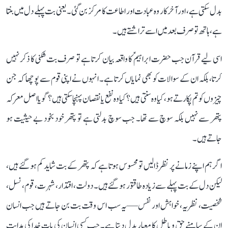
بدل سکتی ہے، اور آخرکار وہ عبادت اور اطاعت کا مرکز بن گئی۔ یعنی بت پہلے دل میں بنتا
ہے، ہاتھ تو صرف بعد میں اسے تراشتے ہیں۔
اسی لیے قرآن جب حضرت ابراہیمؑ کا واقعہ بیان کرتا ہے تو صرف بت شکنی کا ذکر نہیں
کرتا، بلکہ ان کے سوالات کو بھی نمایاں کرتا ہے۔ انہوں نے اپنی قوم سے پوچھا کہ جن
چیزوں کو تم پکارتے ہو، کیا وہ سنتی ہیں؟ کیا وہ نفع یا نقصان پہنچا سکتی ہیں؟ گویا اصل معرکہ
پتھر سے نہیں بلکہ سوچ سے تھا۔ جب سوچ بدلتی ہے تو پتھر خود بخود بے حیثیت ہو
جاتے ہیں۔
اگر ہم اپنے زمانے پر نظر ڈالیں تو محسوس ہوتا ہے کہ پتھر کے بت شاید کم ہو گئے ہیں،
لیکن دل کے بت پہلے سے زیادہ طاقتور ہو گئے ہیں۔ دولت، اقتدار، شہرت، قوم، نسل،
شخصیت، نظریہ، خواہش اور نفس—یہ سب اس وقت بت بن جاتے ہیں جب انسان
ان کے سامنے حق و باطل کا معیار بدل دیتا ہے۔ جب کسی انسان کی بات خدا کی ہدایت