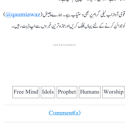
قومی آواز اب ٹیلی گرام پر بھی دستیاب ہے۔ ہمارے چینل (
qaumiawaz@
)
کو جوائن کرنے کے لئے یہاں کلک کریں اور تازہ ترین خبروں سے اپ ڈیٹ رہیں۔
ADVERTISEMENT
Free Mind
Idols
Prophet
Humans
Worship
Comment(s)