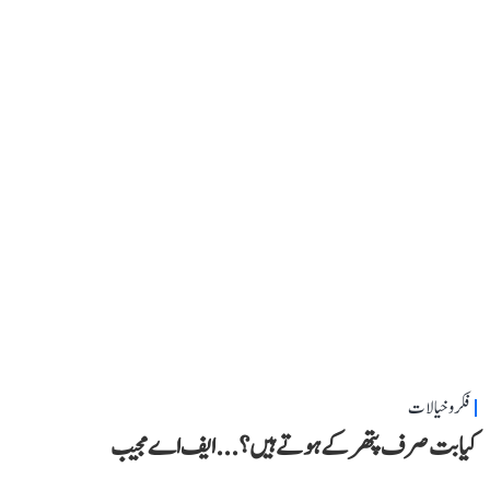
فکر و خیالات
کیا بت صرف پتھر کے ہوتے ہیں؟...ایف اے مجیب