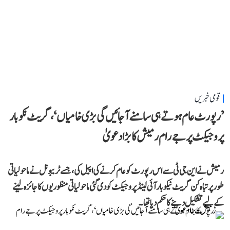
قومی خبریں
’رپورٹ عام ہوتے ہی سامنے آ جائیں گی بڑی خامیاں‘، گریٹ نکوبار
پروجیکٹ پر جے رام رمیش کا بڑا دعویٰ
رمیش نے این جی ٹی سے اس رپورٹ کو عام کرنے کی اپیل کی، جسے ٹریبونل نے ماحولیاتی
طور پر تباہ کن گریٹ نیکوبار آئی لینڈ پروجیکٹ کو دی گئی ماحولیاتی منظوریوں کا جائزہ لینے
کے لیے تشکیل دینے کا حکم دیا تھا۔