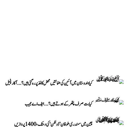
کیا ہندوستان میں آئین کی ضمانتیں محض کاغذ پر رہ گئی ہیں؟...آکار پٹیل
کیا بت صرف پتھر کے ہوتے ہیں؟...ایف اے مجیب
چین میں سمندری طوفان ’ڈولفن‘ کی دستک، 1400 پروازیں