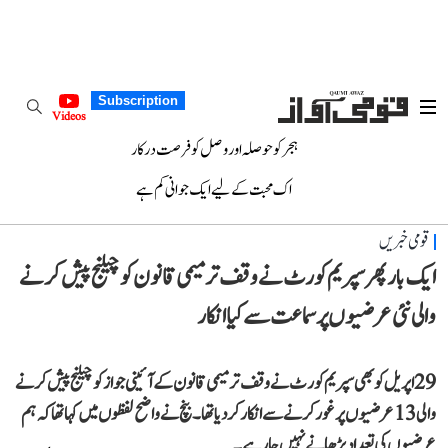
Subscription
Videos
ہجر کو حوصلہ اور وصل کو فرصت درکار
اک محبت کے لیے ایک جوانی کم ہے
قومی خبریں
ایک بار پھر سپریم کورٹ نے وقف ترمیمی قانون کو چیلنج پیش کرنے
والی نئی عرضیوں پر سماعت سے کیا انکار
29 اپریل کو بھی سپریم کورٹ نے وقف ترمیمی قانون کے آئینی جواز کو چیلنج پیش کرنے
والی 13 عرضیوں پر غور کرنے سے انکار کر دیا تھا۔ بنچ نے واضح لفظوں میں کہا تھا کہ ہم
عرضیوں کی تعداد بڑھانے نہیں جا رہے۔