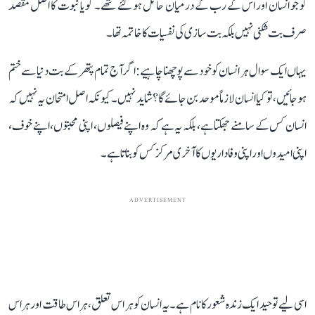
کو جو انسان اور اس کے رب کے درمیان حائل ہو گئے تھے۔ گویا نبوت کا اصل مقصد
صرف بت شکنی نہیں بلکہ بت سازی کی نفسیات کا خاتمہ تھا۔
یہاں ایک سوال ہر انسان کو خود سے پوچھنا چاہیے: اگر آج تمام پتھر کے بت دنیا سے ختم
ہو جائیں، تو کیا انسان لازماً موحد بن جائے گا؟ شاید نہیں۔ کیونکہ اصل امتحان یہ نہیں کہ
انسان کس کے سامنے جھکتا ہے، بلکہ یہ ہے کہ وہ اپنے فیصلوں، اپنی محبتوں، اپنے خوف،
اپنی امیدوں اور اپنی وفاداریوں کا آخری مرکز کس کو بناتا ہے۔
ADVERTISEMENT
اسی لیے توحید ایک زندہ شعور کا نام ہے۔ یہ انسان کو ہر اس تعلق، ہر اس طاقت اور ہر اس