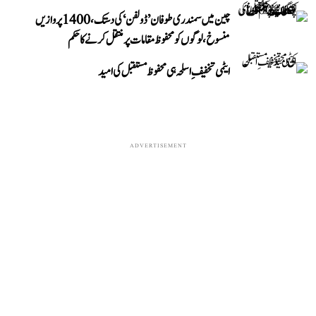
چین میں سمندری طوفان ’ڈولفن‘ کی دستک، 1400 پروازیں
منسوخ، لوگوں کو محفوظ مقامات پر منتقل کرنے کا حکم
ایٹمی تخفیفِ اسلحہ ہی محفوظ مستقبل کی امید
ADVERTISEMENT