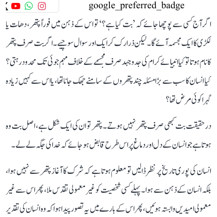
اگر آج کسی سے پوچھا جائے کہ ’بت کیا ہے؟‘ تو اس کے ذہن میں فوراً پتھر، دھات یا
لکڑی کا ایک مجسمہ آئے گا۔ لیکن ذرا رک کر ایک اور سوال سوچیے۔ اگر بت صرف پتھر
کا نام ہوتا تو کیا انبیائے کرام کی جدوجہد صرف مجسمے کے خلاف مہم جوئی تک محدود رہتی؟
کیا انسان کا سب سے بڑا مسئلہ چند پتھروں کے سامنے جھک جانا تھا، یا اس سے کہیں زیادہ
گہرا کوئی مرض تھا؟
درحقیقت بت کبھی صرف پتھر نہیں ہوتے۔ پتھر تو ان کی ایک شکل ہے، اصل بت وہ
ہوتا ہے جو انسان کے دل اور دماغ پر اس طرح قابض ہو جائے کہ خدا کی جگہ لے لے۔
انسان کی پوری تاریخ پر نظر ڈالیں تو معلوم ہوتا ہے کہ شرک کا آغاز پتھر سے نہیں ہوا،
بلکہ انسان کے ذہن سے ہوا۔ پہلے کسی شخصیت کو غیر معمولی تقدس ملا، پھر اس سے غیر
معمولی امیدیں وابستہ ہوئیں، پھر اس کے بارے میں یہ تصور پیدا ہوا کہ وہ انسان کی تقدیر