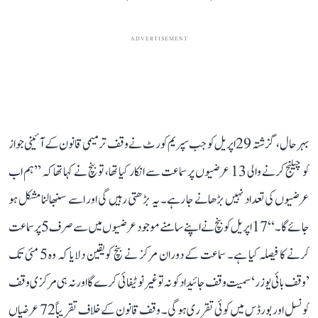
ADVERTISEMENT
بہرحال، گزشتہ 29 اپریل کو جب سپریم کورٹ نے وقف ترمیمی قانون کے آئینی جواز
کو چیلنج کرنے والی 13 عرضیوں پر سماعت سے انکار کیا تھا، تو بنچ نے کہا تھا کہ ’’ہم اب
عرضیوں کی تعداد نہیں بڑھانے جا رہے۔ یہ بڑھتی رہیں گی اور اسے سنبھالنا مشکل ہو
جائے گا۔‘‘ 17 اپریل کو بنچ نے اپنے سامنے موجود عرضیوں میں سے صرف 5 پر سماعت
کرنے کا فیصلہ کیا ہے۔ سماعت کے دوران مرکز نے بنچ کو یقین دلایا کہ وہ 5 مئی تک
’وقف بائی یوزر‘ سمیت وقف جائیداد کو نہ تو غیر نوٹیفائی کرے گا اور نہ ہی مرکزی وقف
کونسل اور بورڈس میں کوئی تقرری ہوگی۔ وقف قانون کے خلاف تقریباً 72 عرضیاں