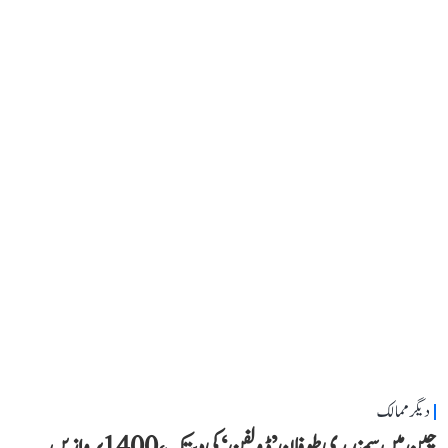
دیگر ممالک
چین میں سمندری طوفان ’ڈولفن‘ کی دستک، 1400 پروازیں