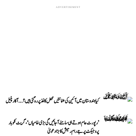
ADVERTISEMENT
کیا ہندوستان میں آئین کی ضمانتیں محض کاغذ پر رہ گئی ہیں؟...آکار پٹیل
’رپورٹ عام ہوتے ہی سامنے آ جائیں گی بڑی خامیاں‘، گریٹ نکوبار
پروجیکٹ پر جے رام رمیش کا بڑا دعویٰ