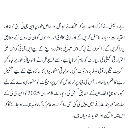
جے رمیش نے کہا کہ امید ہے کہ مختلف ٹریبونل اور خاص طور پر این جی ٹی اپنی آواز اور
اختیارات دوبارہ حاصل کریں گے اور اپنی قانونی ذمہ داریوں کو ان کی روح کے مطابق
پورا کریں گے۔ انہوں نے کہا کہ اس تبدیلی کا اشارہ دینے کے لیے این جی ٹی کو اس اعلیٰ
اختیاراتی کمیٹی کی رپورٹ کو عام کرنا چاہیے، جسے ٹریبونل نے ماحولیاتی طور پر تباہ کن
’گریٹ نیکوبار آئی لینڈ پروجیکٹ‘ کی ماحولیاتی منظوریوں کا جائزہ لینے کے لیے تشکیل
دینے کا حکم دیا تھا اور جس کی بنیاد پر ٹریبونل کو اس پروجیکٹ کو منظوری دینے کے لیے
مجبور ہونا پڑا تھا۔ ان کے مطابق کمیٹی کی رپورٹ 8 جولائی 2025 کو این جی ٹی کے
سامنے ’مہر بند لفافے‘ میں پیش کی گئی تھی۔ اگر اسے عام کیا گیا، تو یہ ثابت ہو جائے گا کہ
اس میں واضح پر اور شدید خامیاں ہیں۔