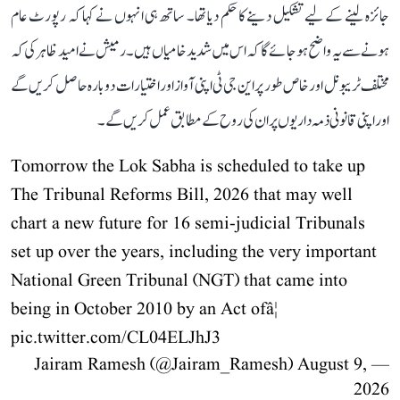
جائزہ لینے کے لیے تشکیل دینے کا حکم دیا تھا۔ ساتھ ہی انہوں نے کہا کہ رپورٹ عام
ہونے سے یہ واضح ہو جائے گا کہ اس میں شدید خامیاں ہیں۔ رمیش نے امید ظاہر کی کہ
مختلف ٹریبونل اور خاص طور پر این جی ٹی اپنی آواز اور اختیارات دوبارہ حاصل کریں گے
اور اپنی قانونی ذمہ داریوں پر ان کی روح کے مطابق عمل کریں گے۔
Tomorrow the Lok Sabha is scheduled to take up
The Tribunal Reforms Bill, 2026 that may well
chart a new future for 16 semi-judicial Tribunals
set up over the years, including the very important
National Green Tribunal (NGT) that came into
being in October 2010 by an Act ofâ¦
pic.twitter.com/CL04ELJhJ3
August 9,
— Jairam Ramesh (@Jairam_Ramesh)
2026