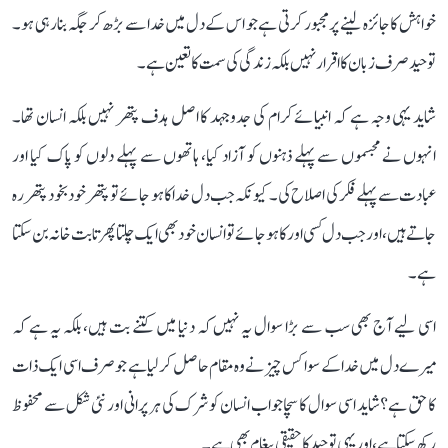
خواہش کا جائزہ لینے پر مجبور کرتی ہے جو اس کے دل میں خدا سے بڑھ کر جگہ بنا رہی ہو۔
توحید صرف زبان کا اقرار نہیں بلکہ زندگی کی سمت کا تعین ہے۔
شاید یہی وجہ ہے کہ انبیائے کرام کی جدوجہد کا اصل ہدف پتھر نہیں بلکہ انسان تھا۔
انہوں نے مجسموں سے پہلے ذہنوں کو آزاد کیا، ہاتھوں سے پہلے دلوں کو پاک کیا اور
عبادت سے پہلے فکر کی اصلاح کی۔ کیونکہ جب دل خدا کا ہو جائے تو پتھر خود بخود پتھر رہ
جاتے ہیں، اور جب دل کسی اور کا ہو جائے تو انسان خود بھی ایک چلتا پھرتا بت خانہ بن سکتا
ہے۔
اسی لیے آج بھی سب سے بڑا سوال یہ نہیں کہ دنیا میں کتنے بت ہیں، بلکہ یہ ہے کہ
میرے دل میں خدا کے سوا کس چیز نے وہ مقام حاصل کر لیا ہے جو صرف اسی ایک ذات
کا حق ہے؟ شاید اسی سوال کا سچا جواب انسان کو شرک کی ہر پرانی اور نئی شکل سے محفوظ
رکھ سکتا ہے، اور یہی توحید کا حقیقی پیغام بھی ہے۔