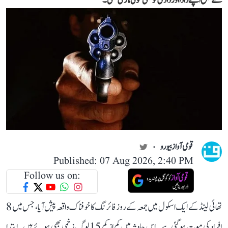
سے قبل اپنے دادا اور دادی کو بھی گولی ماری تھی۔
قومی آواز بیورو
Published: 07 Aug 2026, 2:40 PM
Follow us on:
تھائی لینڈ کے ایک اسکول میں جمعہ کے روز فائرنگ کا خوفناک واقعہ پیش آیا، جس میں 8
افراد کی موت ہو گئی ہے۔ اس حادثہ میں کم از کم 15 لوگ زخمی بھی ہوئے ہیں۔ ابتدا