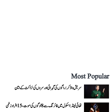
Most Popular
سریش واڈکر: راگوں کی گہرائی اور سروں کی نزاکت کے امین
تھائی لینڈ: اسکول میں فائرنگ سے 8 لوگوں کی موت، 15 افراد زخمی