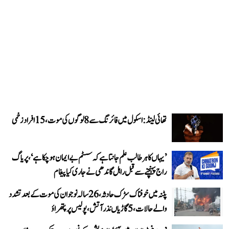
تھائی لینڈ: اسکول میں فائرنگ سے 8 لوگوں کی موت، 15 افراد زخمی
’یہاں کا ہر طالب علم جانتا ہے کہ سسٹم بے ایمان ہو چکا ہے‘، پریاگ
راج پہنچنے سے قبل راہل گاندھی نے جاری کیا پیغام
پٹنہ میں خوفناک سڑک حادثہ، 26 سالہ نوجوان کی موت کے بعد تشدد
والے حالات، 5 گاڑیاں نذر آتش، پولیس پر پتھراؤ