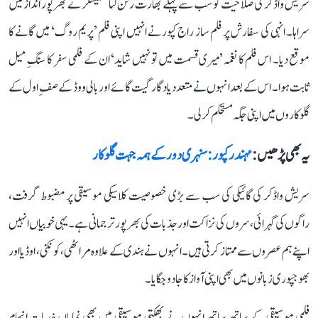
سریش واڈکر کی صلاحیت کو سب سے پہلے بھارت رتن لتا منگیشکر نے بھرپور انداز میں
سراہا۔ انہی کی سفارش پر فلم ساز راج کپور نے انہیں اپنی فلم ’پریم روگ‘ میں گانے کا
موقع دیا۔ اس فلم کا نغمہ ’میری قسمت میں تو نہیں شاید‘ ان کے فلمی سفر کا سنگِ میل
ثابت ہوا۔ اس کے بعد انہوں نے متعدد یادگار گیت گائے اور بالی ووڈ کے صفِ اول کے
گلوکاروں میں اپنی جگہ مستحکم کر لی۔
یہ بھی پڑھیں :
مہندر کپور: سنہری دور کے ہمہ جہت گلوکار
سریش واڈکر کی گائیکی کی سب سے بڑی خصوصیت کلاسیکی موسیقی پر مضبوط گرفت،
راگوں کی گہرائی، سروں کی نزاکت اور جذبات کی بھرپور ترجمانی ہے۔ یہی خوبیاں انہیں
اپنے ہم عصروں سے ممتاز کرتی ہیں۔ انہوں نے ہندی کے علاوہ مراٹھی، کونکنی، اوڈیا اور
بھوجپوری زبانوں میں بھی اپنی آواز کا جادو جگایا۔
فلمی موسیقی کے ساتھ ساتھ انہوں نے بھکتی موسیقی میں بھی نمایاں خدمات انجام