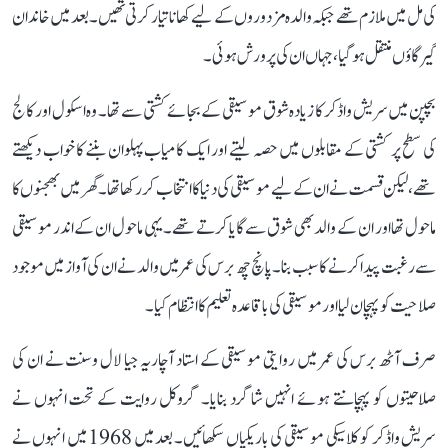
کی مل میں ملازم تھے جبکہ والدہ مزدوروں کے لیے کھانا تیار کرتی تھیں۔ بعد میں خاندان
گیرگاؤں منتقل ہو گیا، جہاں ان کی پرورش ہوئی۔
بچپن میں سریش واڈکر کا زیادہ شوق موسیقی کے بجائے کشتی سے تھا۔ وہ اسکول اور کالج
کی سطح پر کشتی کے مقابلوں میں حصہ لیتے اور ایک کامیاب پہلوان بننے کا خواب دیکھتے
تھے، لیکن قسمت نے ان کے لیے موسیقی کی دنیا کا انتخاب کر رکھا تھا۔ گھر میں بھجنوں کا
ماحول تھا اور ان کے والد بھی شوق سے گایا کرتے تھے۔ یہی ماحول ان کے اندر موسیقی
سے رغبت پیدا کرنے کا سبب بنا۔ پانچ چھ برس کی عمر میں والد نے ان کی آواز میں موجود
صلاحیت کو پہچان لیا اور موسیقی کی باقاعدہ تعلیم کا انتظام کیا۔
صرف آٹھ برس کی عمر میں روایتی موسیقی کے استاد آچاریہ جیا لال وسنت نے ان کی
صلاحیتوں کو پہچانتے ہوئے انہیں شاگرد بنایا۔ گروکل روایت کے تحت انہوں نے
سریش واڈکر کو کلاسیکی موسیقی کی باریکیاں سکھائیں۔ بعد میں 1968 میں انہوں نے