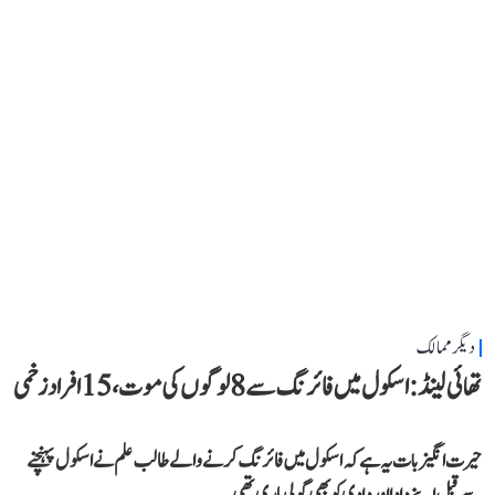
دیگر ممالک
تھائی لینڈ: اسکول میں فائرنگ سے 8 لوگوں کی موت، 15 افراد زخمی
حیرت انگیز بات یہ ہے کہ اسکول میں فائرنگ کرنے والے طالب علم نے اسکول پہنچنے