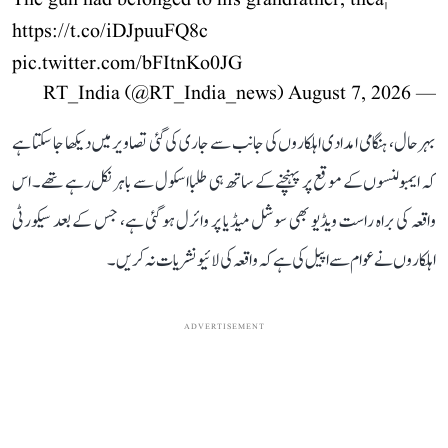
https://t.co/iDJpuuFQ8c
pic.twitter.com/bFItnKo0JG
August 7, 2026
— RT_India (@RT_India_news)
بہرحال، ہنگامی امدادی اہلکاروں کی جانب سے جاری کی گئی تصاویر میں دیکھا جا سکتا ہے
کہ ایمبولنسوں کے موقع پر پہنچنے کے ساتھ ہی طلبا اسکول سے باہر نکل رہے تھے۔ اس
واقعہ کی براہ راست ویڈیو بھی سوشل میڈیا پر وائرل ہو گئی ہے، جس کے بعد سیکورٹی
اہلکاروں نے عوام سے اپیل کی ہے کہ واقعہ کی لائیو نشریات نہ کریں۔
ADVERTISEMENT