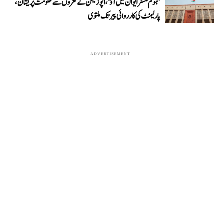
’ہوم منسٹر ایوان میں آؤ‘، اپوزیشن کے نعروں سے حکومت پریشان،
پارلیمنٹ کی کارروائی پیر تک ملتوی
ADVERTISEMENT