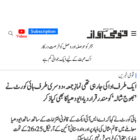
Subscription
Videos
ہجر کو حوصلہ اور وصل کو فرصت درکار
اک محبت کے لیے ایک جوانی کم ہے
قومی خبریں
ایک طرف ادا کی جا رہی تھی نمازِ جمعہ، دوسری طرف ہائی کورٹ نے
’بھوج شالہ‘ کو مندر قرار دیا، ایودھیا کا بھی کیا ذکر
ہائی کورٹ نے کہا کہ اے ایس آئی ایکٹ کے قانونی التزامات کے ساتھ ساتھ ایودھیا
معاملے میں قائم مثال کی بنیاد پر اور ہندوستانی آئین کے آرٹیکل 25 و 26 کے تحت
بنیادی حقوق کو فراموش نہیں کیا جا سکتا۔