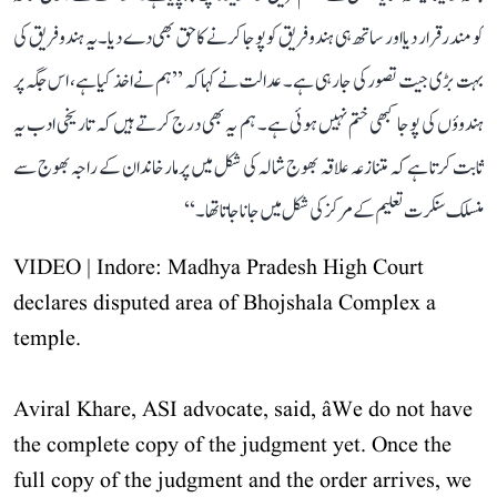
کو مندر قرار دیا اور ساتھ ہی ہندو فریق کو پوجا کرنے کا حق بھی دے دیا۔ یہ ہندو فریق کی
بہت بڑی جیت تصور کی جا رہی ہے۔ عدالت نے کہا کہ ’’ہم نے اخذ کیا ہے، اس جگہ پر
ہندوؤں کی پوجا کبھی ختم نہیں ہوئی ہے۔ ہم یہ بھی درج کرتے ہیں کہ تاریخی ادب یہ
ثابت کرتا ہے کہ متنازعہ علاقہ بھوج شالہ کی شکل میں پرمار خاندان کے راجہ بھوج سے
منسلک سنکرت تعلیم کے مرکز کی شکل میں جانا جاتا تھا۔‘‘
VIDEO | Indore: Madhya Pradesh High Court
declares disputed area of Bhojshala Complex a
temple.
Aviral Khare, ASI advocate, said, âWe do not have
the complete copy of the judgment yet. Once the
full copy of the judgment and the order arrives, we