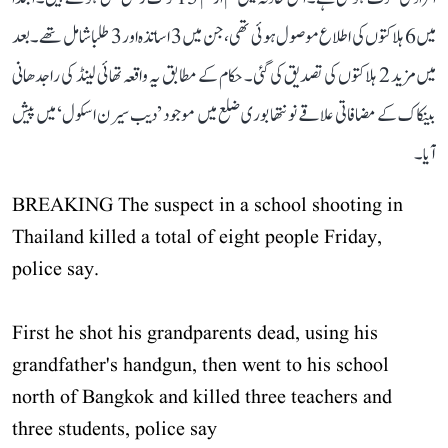
میں 6 ہلاکتوں کی اطلاع موصول ہوئی تھی، جن میں 3 اساتذہ اور 3 طلبا شامل تھے۔ بعد
میں مزید 2 ہلاکتوں کی تصدیق کی گئی۔ حکام کے مطابق یہ واقعہ تھائی لینڈ کی راجدھانی
بینکاک کے مضافاتی علاقے نونتھابوری ضلع میں موجود ’دیب سیرن اسکول‘ میں پیش
آیا۔
BREAKING The suspect in a school shooting in
Thailand killed a total of eight people Friday,
police say.
First he shot his grandparents dead, using his
grandfather's handgun, then went to his school
north of Bangkok and killed three teachers and
three students, police say