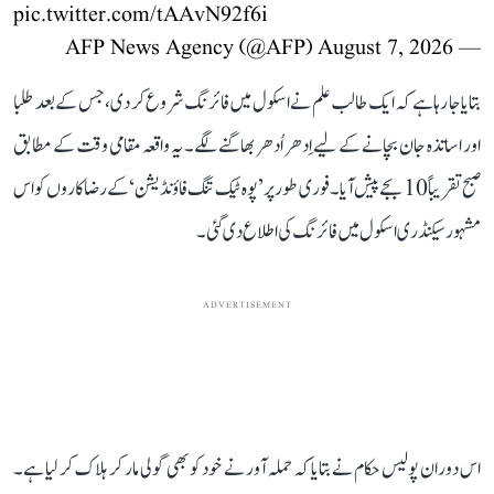
pic.twitter.com/tAAvN92f6i
August 7, 2026
— AFP News Agency (@AFP)
بتایا جا رہا ہے کہ ایک طالب علم نے اسکول میں فائرنگ شروع کر دی، جس کے بعد طلبا
اور اساتذہ جان بچانے کے لیے اِدھر اُدھر بھاگنے لگے۔ یہ واقعہ مقامی وقت کے مطابق
صبح تقریباً 10 بجے پیش آیا۔ فوری طور پر ’پوہ ٹیک تنگ فاؤنڈیشن‘ کے رضاکاروں کو اس
مشہور سیکنڈری اسکول میں فائرنگ کی اطلاع دی گئی۔
ADVERTISEMENT
اس دوران پولیس حکام نے بتایا کہ حملہ آور نے خود کو بھی گولی مار کر ہلاک کر لیا ہے۔