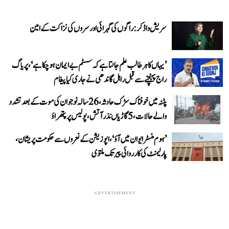
سریش واڈکر: راگوں کی گہرائی اور سروں کی نزاکت کے امین
’یہاں کا ہر طالب علم جانتا ہے کہ سسٹم بے ایمان ہو چکا ہے‘، پریاگ
راج پہنچنے سے قبل راہل گاندھی نے جاری کیا پیغام
پٹنہ میں خوفناک سڑک حادثہ، 26 سالہ نوجوان کی موت کے بعد تشدد
والے حالات، 5 گاڑیاں نذر آتش، پولیس پر پتھراؤ
’ہوم منسٹر ایوان میں آؤ‘، اپوزیشن کے نعروں سے حکومت پریشان،
پارلیمنٹ کی کارروائی پیر تک ملتوی
ADVERTISEMENT