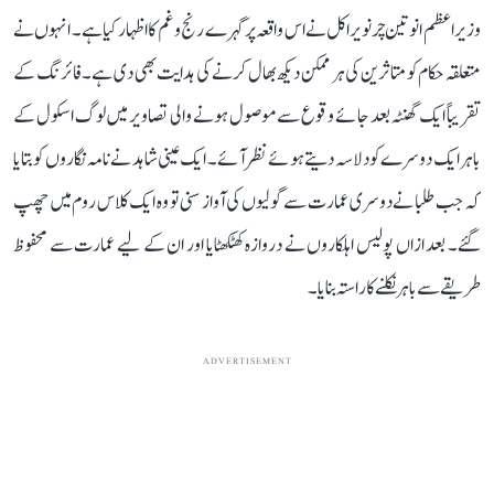
وزیر اعظم انوتین چرنویراکل نے اس واقعہ پر گہرے رنج و غم کا اظہار کیا ہے۔ انہوں نے
متعلقہ حکام کو متاثرین کی ہر ممکن دیکھ بھال کرنے کی ہدایت بھی دی ہے۔ فائرنگ کے
تقریباً ایک گھنٹہ بعد جائے وقوع سے موصول ہونے والی تصاویر میں لوگ اسکول کے
باہر ایک دوسرے کو دلاسہ دیتے ہوئے نظر آئے۔ ایک عینی شاہد نے نامہ نگاروں کو بتایا
کہ جب طلبا نے دوسری عمارت سے گولیوں کی آواز سنی تو وہ ایک کلاس روم میں چھپ
گئے۔ بعد ازاں پولیس اہلکاروں نے دروازہ کھٹکھٹایا اور ان کے لیے عمارت سے محفوظ
طریقے سے باہر نکلنے کا راستہ بنایا۔
ADVERTISEMENT