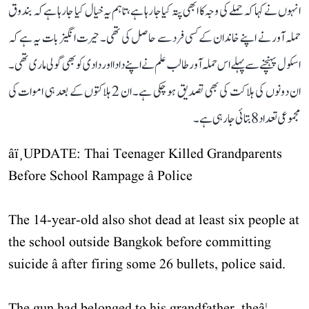
انہوں نے کہا کہ حملے کی وجہ کا ابھی پتہ کیا جا رہا ہے، تاہم یہ خیال کیا جا رہا ہے کہ بندوق
حملہ آور نے اپنے خاندان کے کسی فرد سے حاصل کی تھی۔ حیرت انگیز بات یہ ہے کہ
اسکول پہنچنے سے پہلے اس حملہ آور طالب علم نے اپنے دادا اور دادی کو بھی گولی ماری تھی۔
ان دونوں کی ہلاکت کی بھی تصدیق ہو چکی ہے۔ ان 2 ہلاکتوں کے بعد ہی اموات کی
مجموعی تعداد 8 بتائی جا رہی ہے۔
âï¸UPDATE: Thai Teenager Killed Grandparents
Before School Rampage â Police
The 14-year-old also shot dead at least six people at
the school outside Bangkok before committing
suicide â after firing some 26 bullets, police said.
The gun had belonged to his grandfather, theâ¦