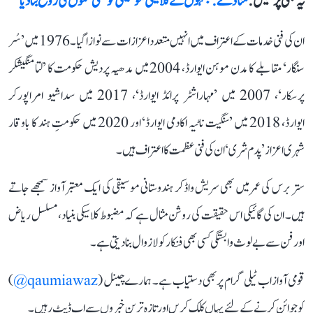
یہ بھی پڑھیں :
منا ڈے: جنہوں نے کلاسیکی موسیقی کو فلمی نغموں کی روح بنا دیا
ان کی فنی خدمات کے اعتراف میں انہیں متعدد اعزازات سے نوازا گیا۔ 1976 میں ’سُر
سنگار‘ مقابلے کا مدن موہن ایوارڈ، 2004 میں مدھیہ پردیش حکومت کا ’لتا منگیشکر
پرسکار‘، 2007 میں ’مہاراشٹر پرائڈ ایوارڈ‘، 2017 میں سداشیو امراپورکر
ایوارڈ، 2018 میں ’سنگیت ناٹیہ اکادمی ایوارڈ‘ اور 2020 میں حکومتِ ہند کا باوقار
شہری اعزاز ’پدم شری‘ ان کی فنی عظمت کا اعتراف ہیں۔
ستر برس کی عمر میں بھی سریش واڈکر ہندوستانی موسیقی کی ایک معتبر آواز سمجھے جاتے
ہیں۔ ان کی گائیکی اس حقیقت کی روشن مثال ہے کہ مضبوط کلاسیکی بنیاد، مسلسل ریاض
اور فن سے بے لوث وابستگی کسی بھی فنکار کو لازوال بنا دیتی ہے۔
قومی آواز اب ٹیلی گرام پر بھی دستیاب ہے۔ ہمارے چینل (
qaumiawaz@
)
کو جوائن کرنے کے لئے یہاں کلک کریں اور تازہ ترین خبروں سے اپ ڈیٹ رہیں۔