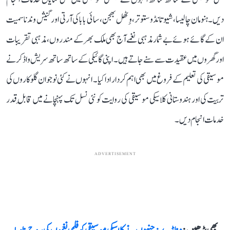
دیں۔ ہنومان چالیسا، شیو تانڈو ستوتر، وِٹھل بھجن، سائی بابا کی آرتی اور گنیش وندنا سمیت
ان کے گائے ہوئے بے شمار مذہبی نغمے آج بھی ملک بھر کے مندروں، مذہبی تقریبات
اور گھروں میں عقیدت سے سنے جاتے ہیں۔ اپنی گائیکی کے ساتھ ساتھ سریش واڈکر نے
موسیقی کی تعلیم کے فروغ میں بھی اہم کردار ادا کیا۔ انہوں نے کئی نوجوان گلوکاروں کی
تربیت کی اور ہندوستانی کلاسیکی موسیقی کی روایت کو نئی نسل تک پہنچانے میں قابلِ قدر
خدمات انجام دیں۔
ADVERTISEMENT