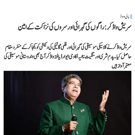
بالی ووڈ
سریش واڈکر: راگوں کی گہرائی اور سروں کی نزاکت کے امین
سریش واڈکر نے کلاسیکی موسیقی کی گہرائی اور فلمی گائیکی کی دلکشی کو یکجا کر کے منفرد مقام
حاصل کیا۔ پدم شری اور سنگیت ناٹیہ اکادمی ایوارڈ یافتہ واڈکر آج بھی ہندوستانی موسیقی کی
معتبر آواز ہیں