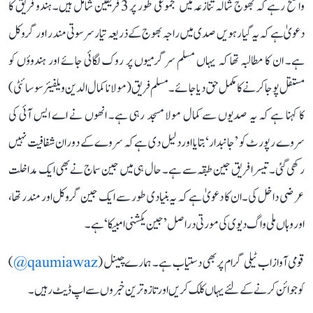
واضح رہے کہ بھوج شالہ تنازعہ میں مجموعی طور پر 3 فریقین شامل ہیں۔ ہندو فریق کا
دعویٰ ہے کہ یہ گیارہویں صدی میں راجہ بھوج کے ذریعہ تیار سرسوتی مندر اور گروکل
ہے۔ ان کا مطالبہ تھا کہ یہاں مسلم سرگرمیوں پر روک لگائی جائے اور ہندوؤں کو
مستقل پوجا کرنے کا مکمل حق دیا جائے۔ مسلم فریق (مولانا کمال الدین ویلفیئر سوسائٹی)
کا کہنا ہے کہ یہ صدیوں سے کمال مولا مسجد رہی ہے۔ انھوں نے اے ایس آئی کی
سروے رپورٹ کو ’جانبدار‘ بتایا اور دلیل دی ہے کہ سروے کے دوران شفافیت نہیں
رکھی گئی۔ تیسرا فریق جین طبقہ سے ہے۔ حال ہی میں جین سماج نے بھی ایک مداخلت
عرضی داخل کی۔ ان کا دعویٰ ہے کہ یہ بنیادی طور سے ایک جین گروکل اور مندر تھا،
اور وہاں ملی واگ دیوی کی مورتی دراصل ’جین یکشنی امبیکا‘ ہے۔
قومی آواز اب ٹیلی گرام پر بھی دستیاب ہے۔ ہمارے چینل (
qaumiawaz@
)
کو جوائن کرنے کے لئے یہاں کلک کریں اور تازہ ترین خبروں سے اپ ڈیٹ رہیں۔