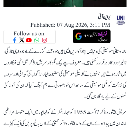
یو این آئی
Published: 07 Aug 2026, 3:11 PM
Follow us on:
ہندوستانی موسیقی کی دنیا میں چند آوازیں ایسی ہیں جو وقت گزرنے کے باوجود اپنی تازگی،
تاثیر اور وقار برقرار رکھتی ہیں۔ معروف پلے بیک گلوکار سریش واڈکر بھی انہی فنکاروں
میں شمار ہوتے ہیں جنہوں نے کلاسیکی موسیقی کی مضبوط بنیاد، راگوں کی گہرائی اور سروں
کی نزاکت کو فلمی موسیقی کے ساتھ اس خوبصورتی سے ہم آہنگ کیا کہ ان کی آواز کئی
نسلوں کے لیے یادگار بن گئی۔
سریش ایشور واڈکر 7 اگست 1955 کو مہاراشٹر کے کولہاپور میں ایک متوسط مراٹھی
خاندان میں پیدا ہوئے۔ ان کے والد ایشور واڈکر ممبئی کے لال باغ، پریل کی ایک کپڑے