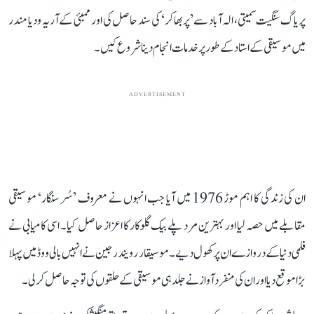
پریاگ سنگیت سمیتی، الہ آباد سے ’پربھاکر‘ کی سند حاصل کی اور ممبئی کے آریہ ودیا مندر
میں موسیقی کے استاد کے طور پر خدمات انجام دینا شروع کیں۔
ADVERTISEMENT
ان کی زندگی کا اہم موڑ 1976 میں آیا جب انہوں نے معروف ’سُر سنگار‘ موسیقی
مقابلے میں حصہ لیا اور بہترین مرد پلے بیک گلوکار کا اعزاز حاصل کیا۔ اسی کامیابی نے
فلمی دنیا کے دروازے ان پر کھول دیے۔ موسیقار رویندر جین نے انہیں بالی ووڈ میں پہلا
بڑا موقع دیا اور ان کی منفرد آواز نے جلد ہی موسیقی کے حلقوں کی توجہ حاصل کر لی۔