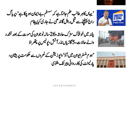
’یہاں کا ہر طالب علم جانتا ہے کہ سسٹم بے ایمان ہو چکا ہے‘، پریاگ
راج پہنچنے سے قبل راہل گاندھی نے جاری کیا پیغام
پٹنہ میں خوفناک سڑک حادثہ، 26 سالہ نوجوان کی موت کے بعد تشدد
والے حالات، 5 گاڑیاں نذر آتش، پولیس پر پتھراؤ
’ہوم منسٹر ایوان میں آؤ‘، اپوزیشن کے نعروں سے حکومت پریشان،
پارلیمنٹ کی کارروائی پیر تک ملتوی
ADVERTISEMENT