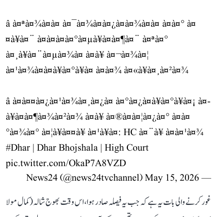
â à¤ªà¤¾à¤à¤ à¤¯à¤¾à¤à¤¿à¤à¤¾à¤à¤ à¤à¤° à¤
¤à¥à¤¨ à¤à¤à¤à¤°à¤µà¥à¤à¤¶à¤¨ à¤ªà¤°
à¤¸à¥à¤¨à¤µà¤¾à¤ à¤à¥ à¤¬à¤¾à¤¦
à¤¹à¤¾à¤à¤à¥à¤°à¥à¤ à¤à¤¾ à¤«à¥à¤¸à¤²à¤¾
â à¤à¤¤à¤¿à¤¹à¤¾à¤¸à¤¿à¤ à¤°à¤¿à¤à¥à¤°à¥à¤¡ à¤­
à¥à¤à¤¶à¤¾à¤²à¤¾ à¤à¥ à¤®à¤à¤¦à¤¿à¤° à¤à¤
°à¤¾à¤° à¤¦à¥à¤¤à¥ à¤¹à¥à¤: HC à¤¨à¥ à¤à¤¹à¤¾
#Dhar
| Dhar Bhojshala | High Court
pic.twitter.com/OkaP7A8VZD
May 15, 2026
— News24 (@news24tvchannel)
غور کرنے والی بات یہ ہے کہ جب یہ فیصلہ صادر ہوا، اس وقت بھوج شالہ (کمال مولا