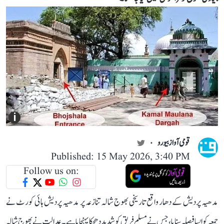
i
قومی آواز بیورو
Published: 15 May 2026, 3:40 PM
Follow us on:
مدھیہ پردیش کے دھار واقع تاریخی بھوج شالہ تنازعہ پر مدھیہ پردیش ہائی کورٹ نے
جمعہ کو ایسا فیصلہ سنایا، جس نے مسلم فریق کو شدید دھچکا پہنچایا ہے۔ عدالت نے بھوج شالہ