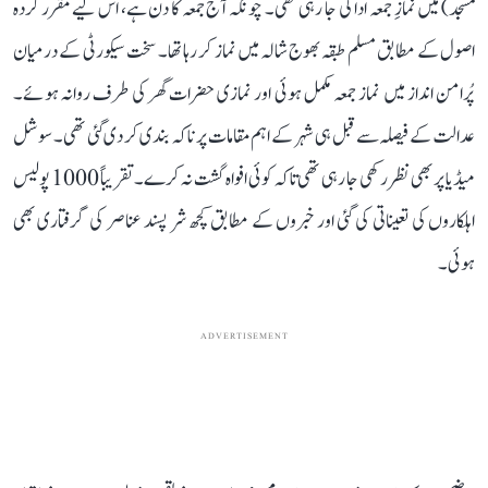
مسجد) میں نمازِ جمعہ ادا کی جا رہی تھی۔ چونکہ آج جمعہ کا دن ہے، اس لیے مقرر کردہ
اصول کے مطابق مسلم طبقہ بھوج شالہ میں نماز کر رہا تھا۔ سخت سیکورٹی کے درمیان
پُرامن انداز میں نماز جمعہ مکمل ہوئی اور نمازی حضرات گھر کی طرف روانہ ہوئے۔
عدالت کے فیصلہ سے قبل ہی شہر کے اہم مقامات پر ناکہ بندی کر دی گئی تھی۔ سوشل
میڈیا پر بھی نظر رکھی جا رہی تھی تاکہ کوئی افواہ گشت نہ کرے۔ تقریباً 1000 پولیس
اہلکاروں کی تعیناتی کی گئی اور خبروں کے مطابق کچھ شر پسند عناصر کی گرفتاری بھی
ہوئی۔
ADVERTISEMENT