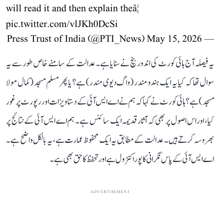
will read it and then explain theâ¦
pic.twitter.com/vlJKh0DcSi
May 15, 2026
— Press Trust of India (@PTI_News)
یہ فیصلہ آج ہائی کورٹ کی اندور بنچ نے سنایا ہے۔ عدالت کے سامنے خاص طور سے یہ
سوال تھا کہ کیا یہ ایک ہندو مندر (واگ دیوی مندر) ہے؟ یا پھر مسلم مسجد (کمال مولا
مسجد) ہے؟ ہائی کورٹ نے کہا کہ ہم نے اے ایس آئی کے دستاویزات اور رپورٹ پر غور
کیا، اور اس اصول پر بھی کہ آثار قدیمہ ایک سائنس ہے۔ ہم اے ایس آئی کے نتائج پر
بھروسہ کرتے ہیں۔ عدالت کے مطابق یہ ایک محفوظ عمارت ہے، یہ بالکل واضح ہے۔
اے ایس آئی کے پاس نگرانی کا پورا کنٹرول ہے اور تحفظ کا حق بھی ہے۔
ADVERTISEMENT