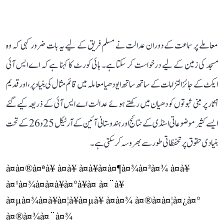
معاملے پر سماعت کے دوران عدالت نے مسلم فریق کے لیے یہ بات ضرور کہی کہ وہ
مسجد کی زمین کے لیے درخواست کر سکتا ہے۔ ہائی کورٹ کا کہنا ہے کہ اے ایس آئی
ایکٹ کے جائز التزامات کے ساتھ ساتھ ایودھیا معاملہ میں قائم مثال کی بنیاد پر، اور قدیم
آثار پر مبنی ثبوتوں کو دھیان میں رکھتے ہوئے عدالت اے ایس آئی کے ذریعہ کیے گئے
ایسے کثیر موضوعاتی اسٹڈی کے نتائج اور ہندوستانی آئین کے آرٹیکل 25 و 26 کے تحت
بنیادی حقوق پر تحفظاتی طور سے بھروسہ کر سکتی ہے۔
à¤à¤®à¤ªà¥ à¤à¥ à¤­à¥à¤à¤¶à¤¾à¤²à¤¾ à¤à¥
à¤¹à¤¾à¤à¤à¥à¤°à¥à¤ à¤¨à¥
à¤µà¤¾à¤à¥à¤¦à¥à¤µà¥ à¤à¤¾ à¤®à¤à¤¦à¤¿à¤°
à¤®à¤¾à¤¨à¤¾