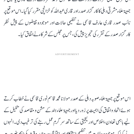
جمعیۃ علماء مشرقی دہلی کا کارگزار صدر اور قاری عبد اللہ کو خزانچی مقرر کیا گیا۔ اس موقع پر
نائب صدر قاری عارف قاسمی نے تنظیمی حالات اور موجودہ تقاضوں کے پیش نظر
کارگزار صدر کے تقرر کی تجویز پیش کی، جس پر مجلس کے شرکاء نے اتفاق کیا۔
ADVERTISEMENT
اس موقع پر جمعیۃ علماء صوبہ دہلی کے صدر مولانا محمد قاسم نوری قاسمی نے خطاب کرتے
ہوئے اتحاد و اتفاق کی اہمیت پر زور دیا اور جمعیۃ علماء ہند کے مشن و مقاصد کی تکمیل کے
لیے باہمی تعاون، اخلاص اور یکجہتی کے ساتھ سرگرمِ عمل رہنے کی ترغیب دی۔ انہوں
نے کہا کہ موجودہ حالات میں تنظیمی استحکام اور اجتماعی جدوجہد وقت کی اہم ضرورت