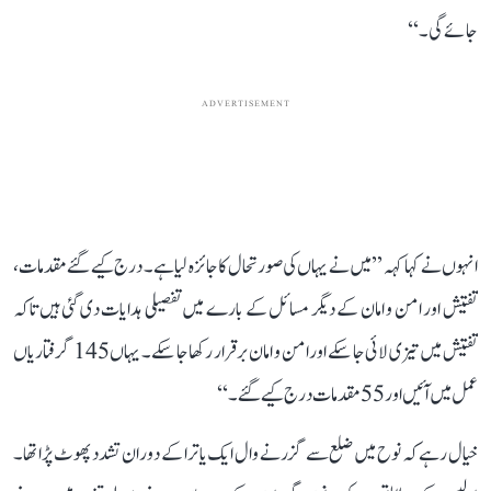
جائے گی۔‘‘
ADVERTISEMENT
انہوں نے کہا کہہ ’’میں نے یہاں کی صورتحال کا جائزہ لیا ہے۔ درج کیے گئے مقدمات،
تفتیش اور امن و امان کے دیگر مسائل کے بارے میں تفصیلی ہدایات دی گئی ہیں تاکہ
تفتیش میں تیزی لائی جا سکے اور امن و امان برقرار رکھا جا سکے۔ یہاں 145 گرفتاریاں
عمل میں آئیں اور 55 مقدمات درج کیے گئے۔‘‘
خیال رہے کہ نوح میں ضلع سے گزرنے وال ایک یاترا کے دوران تشدد پھوٹ پڑا تھا۔