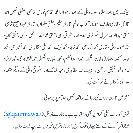
میٹنگ میں جمعیۃ علماء صوبہ دہلی کے صدر مولانا محمد قاسم نوری قاسمی، مفتی خلیل احمد
قاسمی، قاری عارف، مولانا آفتاب عالم، قاری سلیم، مفتی سلمان ، قاری عبدالسمیع شاہی ،
مفتی عبد الواحد جنرل سیکرٹری جمعیۃ علماء مشرقی دہلی، مفتی محمد انصار الحق قاسمی ، مفتی کفایۃ
اللہ صوبہ دہلی، قاری محمد انور علی، محمد زید، محمد کیف، محمد علی مظاہری، محمد اکبر علی، محمد
عابد حسین، صادق خان، شکیل احمد، عبدالحلیم، محمد سفیان، شکیل احمد المظاہری، محمد نوشاد
عالم، محمد شفیق الرحمن، عنایت اللہ مظاہری، عبدالمالک اور مشرقی دہلی کے دیگر متعدد
علماء و کارکنان نے شرکت کی۔
آخر میں قاری عارف کی دعا کے ساتھ مجلس اختتام پذیر ہوئی۔
قومی آواز اب ٹیلی گرام پر بھی دستیاب ہے۔ ہمارے چینل (
qaumiawaz@
)
کو جوائن کرنے کے لئے یہاں کلک کریں اور تازہ ترین خبروں سے اپ ڈیٹ رہیں۔