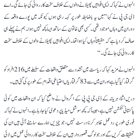
انہوں نے کہا کہ ایسی افواہیں پھیلانے والوں کے خلاف سخت کارروائی کی جائے گی۔ اے
ڈی جی پی نے کہا ’’میں یہ باضابطہ طور پر کہہ رہی ہوں کیونکہ میں پورے واقعہ کے
دوران میں وہاں موجود تھی۔ کسی بھی خاتون کے ساتھ ایسا کچھ نہیں ہوا۔ ہم نے پہلے ہی
صاف کر دیا ہے کہ حقیقتاً وہاں کیا ہوا تھا۔ ایسی افواہیں پھیلانے والوں کے خلاف سخت
کارروائی کی جائے گی۔‘‘
انہوں نے مزید کہا کہ ریاست میں تشدد سے متعلق واقعات کے سلسلے میں 216 افراد کو
گرفتار کیا گیا ہے اور ان میں سے 83 گرفتاریاں احتیاطی اقدام کے طور پر کی گئی ہیں۔
دریں اثنا، ہریانہ کے ڈی جی پی پی کے اگروال نے واضح کیا کہ ان واقعات میں کوئی
پاکستانی کنکشن نہیں ہے، جیسا کہ کچھ سوشل میڈیا پر دعوی کیا جا رہا ہے۔ انہوں نے کہا کہ
فوری طور پر ردعمل ظاہر کرنا درست نہیں، جو چیزیں ہمارے سامنے آئی ہیں ان کی
تحقیقات کریں گے اور جو لوگ قصوروار ہیں ان کے خلاف سخت کارروائی عمل میں لائی