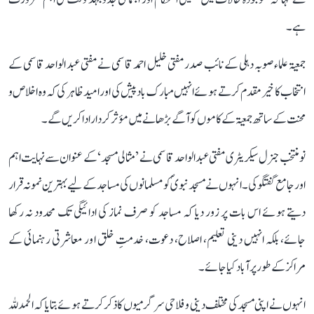
ہے۔
جمعیۃ علماء صوبہ دہلی کے نائب صدر مفتی خلیل احمد قاسمی نے مفتی عبد الواحد قاسمی کے
انتخاب کا خیر مقدم کرتے ہوئے انہیں مبارک باد پیش کی اور امید ظاہر کی کہ وہ اخلاص و
محنت کے ساتھ جمعیۃ کے کاموں کو آگے بڑھانے میں مؤثر کردار ادا کریں گے۔
نو منتخب جنرل سیکریٹری مفتی عبد الواحد قاسمی نے ’مثالی مسجد‘ کے عنوان سے نہایت اہم
اور جامع گفتگو کی۔ انہوں نے مسجد نبویؐ کو مسلمانوں کی مساجد کے لیے بہترین نمونہ قرار
دیتے ہوئے اس بات پر زور دیا کہ مساجد کو صرف نماز کی ادائیگی تک محدود نہ رکھا
جائے، بلکہ انہیں دینی تعلیم، اصلاح، دعوت، خدمتِ خلق اور معاشرتی رہنمائی کے
مراکز کے طور پر آباد کیا جائے۔
انہوں نے اپنی مسجد کی مختلف دینی و فلاحی سرگرمیوں کا ذکر کرتے ہوئے بتایا کہ الحمدللہ