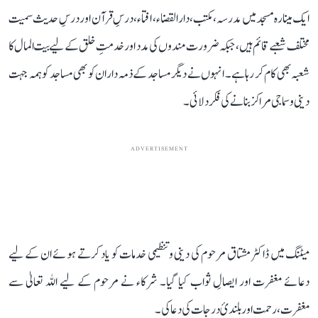
ایک مینارہ مسجد میں مدرسہ، مکتب، دارالقضاء، افتاء، درسِ قرآن اور درسِ حدیث سمیت
مختلف شعبے قائم ہیں، جبکہ ضرورت مندوں کی مدد اور خدمتِ خلق کے لیے بیت المال کا
شعبہ بھی کام کر رہا ہے۔ انہوں نے دیگر مساجد کے ذمہ داران کو بھی مساجد کو ہمہ جہت
دینی و سماجی مراکز بنانے کی فکر دلائی۔
ADVERTISEMENT
میٹنگ میں ڈاکٹر مشتاق مرحوم کی دینی و تنظیمی خدمات کو یاد کرتے ہوئے ان کے لیے
دعائے مغفرت اور ایصالِ ثواب کیا گیا۔ شرکاء نے مرحوم کے لیے اللہ تعالیٰ سے
مغفرت، رحمت اور بلندیٔ درجات کی دعا کی۔