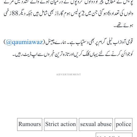
پولیس کے مطابق پیر کو دونوں گروپوں کے درمیان ہونے والے تشدد میں مرنے
والوں کی تعداد 6 ہو گئی جن میں 2 پولیس ہوم گارڈز بھی شامل ہیں جبکہ دیگر 88 زخمی
ہوئے تھے۔
قومی آواز اب ٹیلی گرام پر بھی دستیاب ہے۔ ہمارے چینل (
qaumiawaz@
)
کو جوائن کرنے کے لئے یہاں کلک کریں اور تازہ ترین خبروں سے اپ ڈیٹ رہیں۔
ADVERTISEMENT
Rumours
Strict action
sexual abuse
police