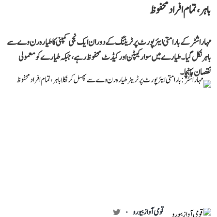
باہر، تمام افراد محفوظ
مہاراشٹر کے بارامتی ایئرپورٹ پر ٹریننگ کے دوران ایک نجی کمپنی کا طیارہ رن وے سے
باہر نکل گیا۔ طیارے میں سوار کیپٹن اور کیڈٹ محفوظ رہے، جبکہ طیارے کو معمولی
نقصان پہنچا۔
قومی آواز بیورو