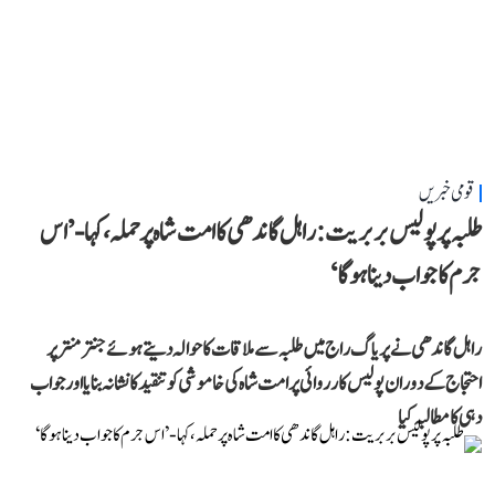
قومی خبریں
طلبہ پر پولیس بربریت: راہل گاندھی کا امت شاہ پر حملہ، کہا- ’اس
جرم کا جواب دینا ہوگا‘
راہل گاندھی نے پریاگ راج میں طلبہ سے ملاقات کا حوالہ دیتے ہوئے جنتر منتر پر
احتجاج کے دوران پولیس کارروائی پر امت شاہ کی خاموشی کو تنقید کا نشانہ بنایا اور جواب
دہی کا مطالبہ کیا