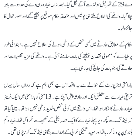
وے 29 کے تھریش ہولڈ سے آگے نکل گیا۔ بعد ازاں طیارہ رن وے کی حدود سے باہر
چلا گیا۔ واقعے کی اطلاع ملتے ہی پولیس اور متعلقہ حکام موقع پر پہنچ گئے اور صورتحال کا
جائزہ لیا۔
حکام کے مطابق حادثے میں کسی شخص کے زخمی ہونے کی اطلاع نہیں ہے۔ ابتدائی طور
پر طیارے کو معمولی نقصان پہنچنے کی بات سامنے آئی ہے۔ واقعے کی مزید تفصیلات اور
حادثے کی وجوہات کی جانچ کی جا رہی ہے۔
بارامتی ایئرپورٹ کے حوالے سے یہ واقعہ اس لیے بھی اہم ہے کہ رواں سال یہاں
تربیتی طیارے سے متعلق ایک اور حادثہ پیش آ چکا ہے۔ 13 مئی کو بارامتی میں ایک ٹرینر
طیارہ حادثے کا شکار ہوا تھا۔ اس واقعے میں کوئی شخص شدید زخمی نہیں ہوا تھا۔ بتایا گیا تھا
کہ لینڈنگ سے کچھ دیر پہلے طیارے کا ایک حصہ بجلی کے کھمبے سے ٹکرا گیا تھا۔ طیارہ کم
بلندی پر پرواز کر رہا تھا اور مبینہ تکنیکی خرابی کے بعد اسے ہنگامی لینڈنگ کرنا پڑی تھی۔