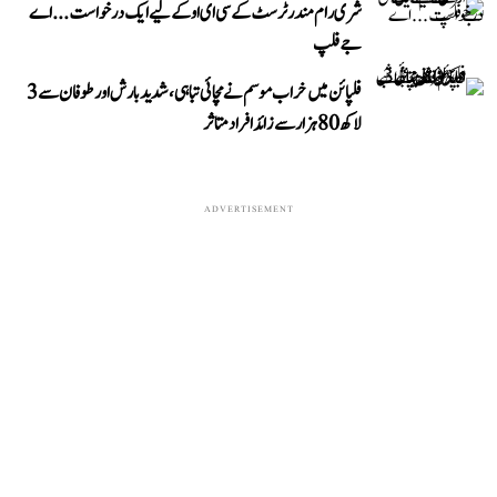
شری رام مندر ٹرسٹ کے سی ای او کے لیے ایک درخواست...اے
جے فلپ
فلپائن میں خراب موسم نے مچائی تباہی، شدید بارش اور طوفان سے 3
لاکھ 80 ہزار سے زائد افراد متاثر
ADVERTISEMENT