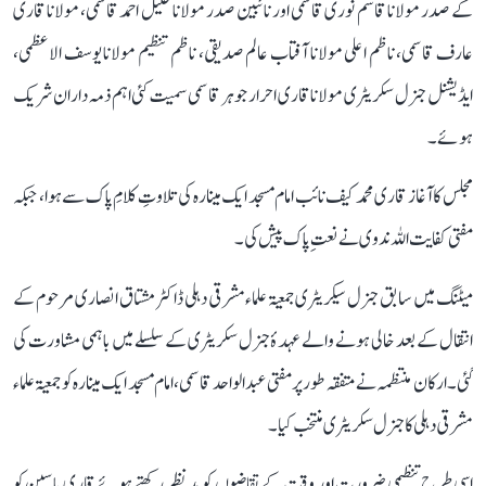
کے صدر مولانا قاسم نوری قاسمی اور نائبین صدر مولانا خلیل احمد قاسمی، مولانا قاری
عارف قاسمی، ناظم اعلی مولانا آفتاب عالم صدیقی، ناظم تنظیم مولانا یوسف الاعظمی،
ایڈیشنل جنرل سکریٹری مولانا قاری احرار جوہر قاسمی سمیت کئی اہم ذمہ داران شریک
ہوئے ۔
مجلس کا آغاز قاری محمد کیف نائب امام مسجد ایک مینارہ کی تلاوتِ کلامِ پاک سے ہوا، جبکہ
مفتی کفایت اللہ ندوی نے نعتِ پاک پیش کی۔
میٹنگ میں سابق جنرل سیکریٹری جمعیۃ علماء مشرقی دہلی ڈاکٹر مشتاق انصاری مرحوم کے
انتقال کے بعد خالی ہونے والے عہدۂ جنرل سکریٹری کے سلسلے میں باہمی مشاورت کی
گئی۔ ارکان منتظمہ نے متفقہ طور پر مفتی عبد الواحد قاسمی، امام مسجد ایک مینارہ کو جمعیۃ علماء
مشرقی دہلی کا جنرل سکریٹری منتخب کیا۔
اسی طرح تنظیمی ضرورت اور وقت کے تقاضوں کو مدنظر رکھتے ہوئے قاری یاسین کو