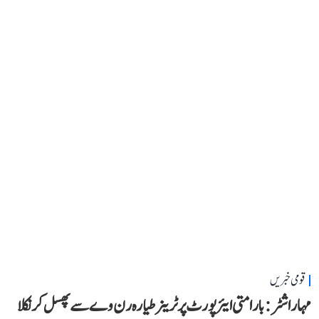
قومی خبریں
مہاراشٹر: بارامتی ایئرپورٹ پر ٹرینر طیارہ رن وے سے پھسل کر نکلا