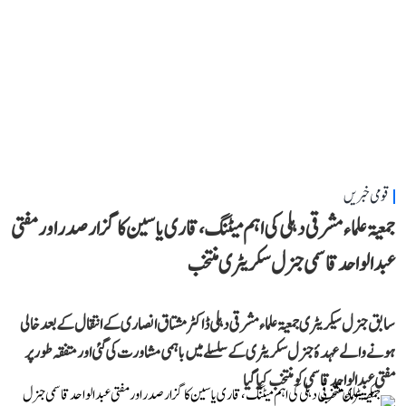
قومی خبریں
جمعیۃ علماء مشرقی دہلی کی اہم میٹنگ، قاری یاسین کا گزار صدر اور مفتی
عبد الواحد قاسمی جنرل سکریٹری منتخب
سابق جنرل سیکریٹری جمعیۃ علماء مشرقی دہلی ڈاکٹر مشتاق انصاری کے انتقال کے بعد خالی
ہونے والے عہدۂ جنرل سکریٹری کے سلسلے میں باہمی مشاورت کی گئی اور متفقہ طور پر
مفتی عبد الواحد قاسمی کو منتخب کیا گیا