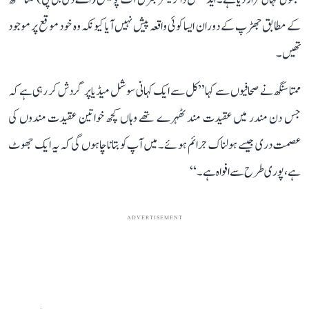
کے مطابق جھڑپ کے دوران ایسا کوئی واقعہ پیش نہیں آیا کیونکہ وہ خود موقع پر موجود
تھیں۔
ممتا سنگھ نے صحافیوں سے کہا ’’کل سے ایک کہانی سوشل میڈیا پر گردش کر رہی ہے کہ
جس دن مندر میں عقیدت مند ٹھہرے تھے وہاں کچھ خواتین عقیدت مندوں کی
عصمت دری جیسے ہولناک جرائم ہوئے۔ میں آپ کو بتانا چاہوں گی کہ یہ ایک جھوٹ
ہے، پوری طرح سے افواہ ہے۔‘‘
ADVERTISEMENT