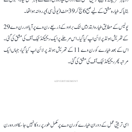
بتایا کہ طیارہ مشق کے لیے صبح 6 بج کر 39 منٹ (یو ٹی سی) پر روانہ ہوا تھا۔
پولیس کے مطابق طیارہ ابتدا میں لنک براوو کے ذریعے رن وے پر آیا اور رن وے 29
کے تھریش ہولڈ پر لائن اپ کیا گیا۔ اس مرحلے پر ایک ریجیکٹڈ ٹیک آف کی مشق کی گئی۔
اس کے بعد طیارے کو رن وے 11 کے تھریش ہولڈ پر لائن اپ کیا گیا، جہاں ایک
مرتبہ پھر ریجیکٹڈ ٹیک آف کی مشق کی گئی۔
ADVERTISEMENT
اسی تربیتی عمل کے دوران طیارے کو رن وے پر مکمل طور پر روکا نہیں جا سکا اور وہ رن