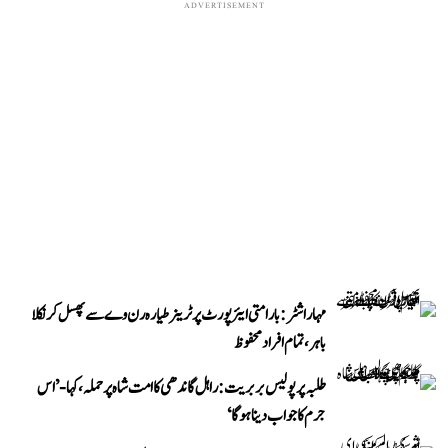
ADVERTISEMENT
مہاراشٹر: بارامتی ایئرپورٹ پر ٹرینر طیارہ رن وے سے پھسل کر نکلا
باہر، تمام افراد محفوظ
طلبہ پر پولیس بربریت: راہل گاندھی کا امت شاہ پر حملہ، کہا- ’اس
جرم کا جواب دینا ہوگا‘