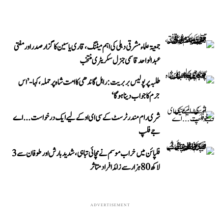
جمعیۃ علماء مشرقی دہلی کی اہم میٹنگ، قاری یاسین کا گزار صدر اور مفتی
عبد الواحد قاسمی جنرل سکریٹری منتخب
طلبہ پر پولیس بربریت: راہل گاندھی کا امت شاہ پر حملہ، کہا- ’اس
جرم کا جواب دینا ہوگا‘
شری رام مندر ٹرسٹ کے سی ای او کے لیے ایک درخواست...اے
جے فلپ
فلپائن میں خراب موسم نے مچائی تباہی، شدید بارش اور طوفان سے 3
لاکھ 80 ہزار سے زائد افراد متاثر
ADVERTISEMENT