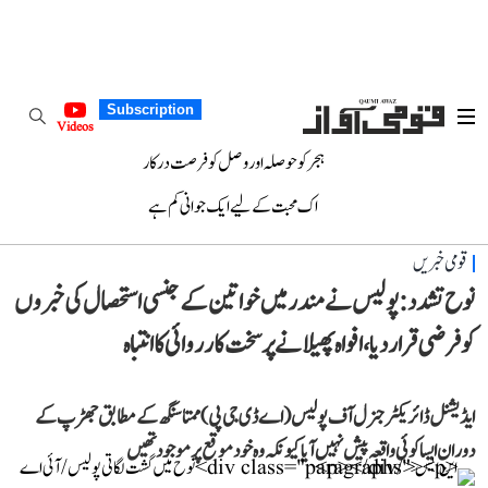
Subscription
Videos
ہجر کو حوصلہ اور وصل کو فرصت درکار
اک محبت کے لیے ایک جوانی کم ہے
قومی خبریں
نوح تشدد: پولیس نے مندر میں خواتین کے جنسی استحصال کی خبروں
کو فرضی قرار دیا، افواہ پھیلانے پر سخت کارروائی کا انتباہ
ایڈیشنل ڈائریکٹر جنرل آف پولیس (اے ڈی جی پی) ممتا سنگھ کے مطابق جھڑپ کے
دوران ایسا کوئی واقعہ پیش نہیں آیا کیونکہ وہ خود موقع پر موجود تھیں