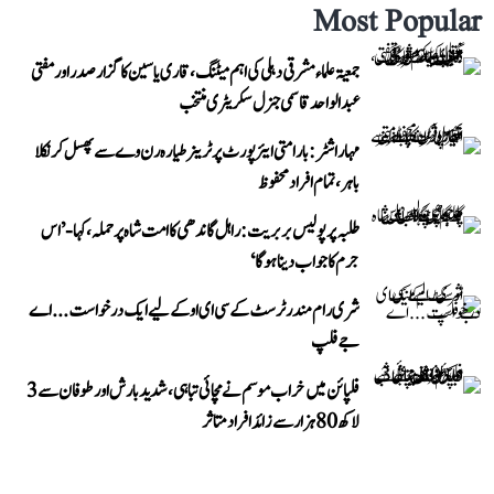
Most Popular
جمعیۃ علماء مشرقی دہلی کی اہم میٹنگ، قاری یاسین کا گزار صدر اور مفتی
عبد الواحد قاسمی جنرل سکریٹری منتخب
مہاراشٹر: بارامتی ایئرپورٹ پر ٹرینر طیارہ رن وے سے پھسل کر نکلا
باہر، تمام افراد محفوظ
طلبہ پر پولیس بربریت: راہل گاندھی کا امت شاہ پر حملہ، کہا- ’اس
جرم کا جواب دینا ہوگا‘
شری رام مندر ٹرسٹ کے سی ای او کے لیے ایک درخواست...اے
جے فلپ
فلپائن میں خراب موسم نے مچائی تباہی، شدید بارش اور طوفان سے 3
لاکھ 80 ہزار سے زائد افراد متاثر