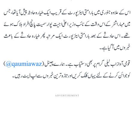
اس کے علاوہ جنوری میں بارامتی ایئرپورٹ کے قریب ایک طیارہ حادثہ پیش آیا تھا، جس
میں مہاراشٹر کے اس وقت کے نائب وزیر اعلیٰ اجیت پوار سمیت پانچ افراد ہلاک ہوئے
تھے۔ اس حادثے کے بعد بارامتی ایئرپورٹ ایک مرتبہ پھر طیارہ حادثے کے باعث
خبروں میں آ گیا ہے۔
قومی آواز اب ٹیلی گرام پر بھی دستیاب ہے۔ ہمارے چینل (
qaumiawaz@
)
کو جوائن کرنے کے لئے یہاں کلک کریں اور تازہ ترین خبروں سے اپ ڈیٹ رہیں۔
ADVERTISEMENT