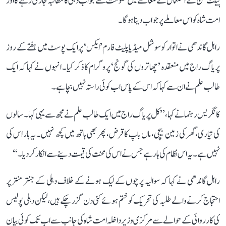
پیلٹ گن کے استعمال کے معاملے میں حکومت سے جواب دہی کا مطالبہ جاری رہے گا اور
امت شاہ کو اس معاملے پر جواب دینا ہوگا۔
راہل گاندھی نے اتوار کو سوشل میڈیا پلیٹ فارم ’ایکس‘ پر ایک پوسٹ میں ہفتے کے روز
پریاگ راج میں منعقدہ ’چھاتروں کی گونج‘ پروگرام کا ذکر کیا۔ انہوں نے کہا کہ ایک
طالب علم نے ان سے کہا کہ اس کے پاس اب کوئی راستہ نہیں بچا ہے۔
کانگریس رہنما نے کہا، ’’کل پریاگ راج میں ایک طالب علم نے مجھ سے یہی کہا۔ سالوں
کی تیاری، گھر کی زمین بیچی، ماں باپ کا قرض، پھر بھی ہاتھ میں کچھ نہیں۔ یہ ہار اس کی
نہیں ہے۔ یہ اس نظام کی ہار ہے جس نے اس کی محنت کی قیمت دینے سے انکار کر دیا۔‘‘
راہل گاندھی نے کہا کہ سوالیہ پرچوں کے لیک ہونے کے خلاف دہلی کے جنتر منتر پر
احتجاج کرنے والے طلبہ کی تحریک کو ختم ہوئے کئی دن گزر چکے ہیں، لیکن دہلی پولیس
کی کارروائی کے حوالے سے مرکزی وزیر داخلہ امت شاہ کی جانب سے اب تک کوئی بیان