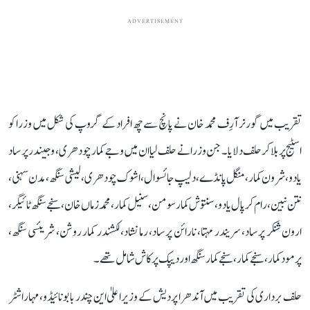
ADVERTISEMENT
تقریب میں گورنر آرِف محمد خان نے پانچ سے چھ افراد کے گروپ کی شکل میں وزرا کو
اسٹیج پر بلا کر حلف دلایا۔ جن وزرا نے حلف لیا ان میں وجے کمار چودھری، وجیندر پرساد
یادو، شرون کمار، منگل پانڈے، دلیپ جائسوال، اشوک چودھری، لیشی سنگھ، مدن سہنی،
نتن نبین، رام کرپال یادو، سنتوش کمار سومن، سنیل کمار، محمد زماں خان، سنجے سنگھ ٹائیگر،
ارون شنکر پرساد، سریندر مہتا، نارائن پرساد، رما نشاد، لکشندر کمار روشن، شریئسی سنگھ،
پرمود کمار، سنجے کمار، سنجے کمار سنگھ اور دیپک پرکاش شامل تھے۔
حلف برداری کی تقریب میں آندھرا پردیش کے وزیراعلیٰ این چندر بابو نائیڈو، مہاراشٹر