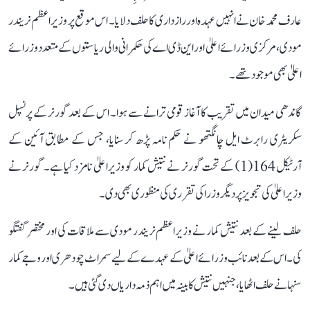
عارف محمد خان نے انہیں عہدہ اور رازداری کا حلف دلایا۔ اس موقع پر وزیراعظم نریندر
مودی، مرکزی وزرائے اعلیٰ اور این ڈی اے کی حکمرانی والی ریاستوں کے متعدد وزرائے
اعلیٰ بھی موجود تھے۔
گاندھی میدان میں تقریب کا آغاز قومی ترانے سے ہوا۔ اس کے بعد گورنر کے پرنسپل
سکریٹری رابرٹ ایل چانگتھو نے حکم نامہ پڑھ کر سنایا، جس کے مطابق آئین کے
آرٹیکل 164(1) کے تحت گورنر نے نتیش کمار کو وزیراعلیٰ نامزد کیا ہے۔ گورنر نے
وزیراعلیٰ کی تجویز پر دیگر وزرا کی تقرری کی منظوری بھی دی۔
حلف لینے کے بعد نتیش کمار نے وزیراعظم نریندر مودی سے ملاقات کی اور مختصر گفتگو
کی۔ اس کے بعد نائب وزرائے اعلیٰ کے عہدے کے لیے سمراٹ چودھری اور وجے کمار
سنہا نے حلف اٹھایا، جنہیں نتیش کابینہ میں اہم ذمہ داریاں دی گئی ہیں۔