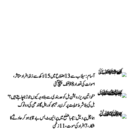
آسام: سیلاب سے 13 اضلاع میں 15 لاکھ سے زائد افراد متاثر،
اموات کی تعداد 98 تک پہنچ گئی
’خواتین ریزرویشن بل کو حدبندی سے بلا وجہ کیوں جوڑنا چاہتے ہیں؟‘
بل کی بلا شرط حمایت پر کرن رجیجو کو راہل گاندھی کی دوٹوک
ہماچل پردیش: چمبا ضلع میں پرائیویٹ بس بے قابو ہوکر حادثے کا
شکار، 7 افراد کی موت، 11 زخمی