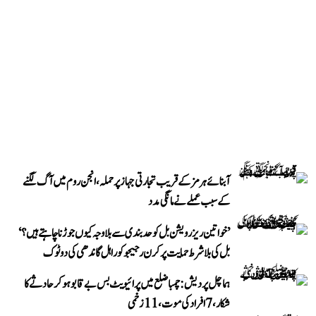
آبنائے ہرمز کے قریب تجارتی جہاز پر حملہ، انجن روم میں آگ لگنے
کے سبب عملے نے مانگی مدد
’خواتین ریزرویشن بل کو حدبندی سے بلا وجہ کیوں جوڑنا چاہتے ہیں؟‘
بل کی بلا شرط حمایت پر کرن رجیجو کو راہل گاندھی کی دوٹوک
ہماچل پردیش: چمبا ضلع میں پرائیویٹ بس بے قابو ہوکر حادثے کا
شکار، 7 افراد کی موت، 11 زخمی