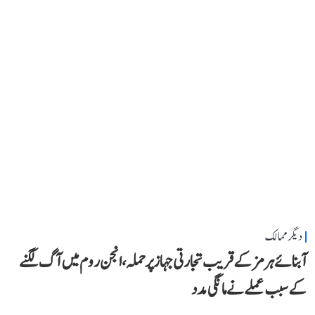
دیگر ممالک
آبنائے ہرمز کے قریب تجارتی جہاز پر حملہ، انجن روم میں آگ لگنے
کے سبب عملے نے مانگی مدد