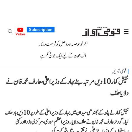
Subscription
Videos
ہجر کو حوصلہ اور وصل کو فرصت درکار
اک محبت کے لیے ایک جوانی کم ہے
قومی خبریں
نتیش کمار 10 ویں مرتبہ بنے بہار کے وزیر اعلیٰ، عارف محمد خان نے
دلایا حلف
نتیش کمار نے پٹنہ کے گاندھی میدان میں بہار کے وزیر اعلیٰ کے طور پر 10ویں بار حلف
لیا۔ گورنر عارف محمد خان نے حلف دلایا۔ وزیراعظم مودی، مرکزی وزرا اور کئی
ریاستوں کے وزرائے اعلیٰ نے تقریب میں شرکت کی