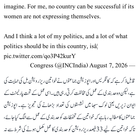
imagine. For me, no country can be successful if its
women are not expressing themselves.
And I think a lot of my politics, and a lot of what
politics should be in this country, isâ¦
pic.twitter.com/qo3P42kurY
August 7, 2026
— Congress (@INCIndia)
قابل ذکر ہے کہ کانگریس اور اپوزیشن جماعتوں نے خواتین ریزرویشن بل کی حمایت کی
ہے، لیکن وہ حد بندی کے عمل کی مخالفت کرتی رہی ہیں۔ اسی عمل کے تحت پارلیمنٹ کے
ایوان زیریں یعنی لوک سبھا میں نشستوں کی تعداد بڑھانے کی تجویز ہے۔ اپوزیشن
جماعتوں کا مطالبہ رہا ہے کہ خواتین کے تحفظات کو حد بندی کے عمل سے الگ کیا جائے،
تاکہ خواتین کے لیے 33 فیصد ریزرویشن کو حد بندی کا عمل مکمل ہونے کی شرط سے نہ