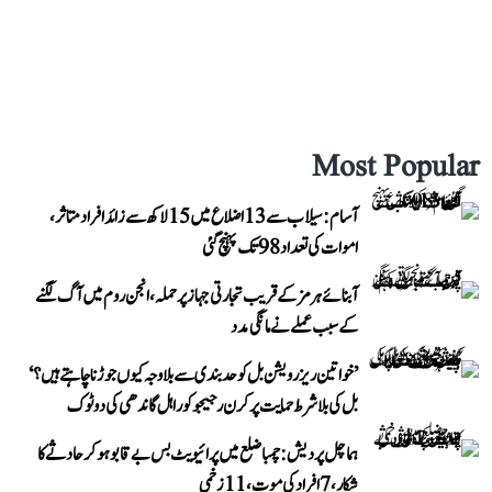
Most Popular
آسام: سیلاب سے 13 اضلاع میں 15 لاکھ سے زائد افراد متاثر،
اموات کی تعداد 98 تک پہنچ گئی
آبنائے ہرمز کے قریب تجارتی جہاز پر حملہ، انجن روم میں آگ لگنے
کے سبب عملے نے مانگی مدد
’خواتین ریزرویشن بل کو حدبندی سے بلا وجہ کیوں جوڑنا چاہتے ہیں؟‘
بل کی بلا شرط حمایت پر کرن رجیجو کو راہل گاندھی کی دوٹوک
ہماچل پردیش: چمبا ضلع میں پرائیویٹ بس بے قابو ہوکر حادثے کا
شکار، 7 افراد کی موت، 11 زخمی