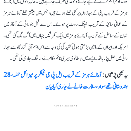
وہ امداد فراہم کرنے کے لیے جائے وقوعہ کی طرف جا رہے ہیں۔ حالیہ دنوں میں آبنائے
ہرمز کے قریب پانی کے جہازوں پر کئی حملے ہوئے ہیں، جس میں بیشتر حملے آبنائے ہرمز
کے عمانی سائیڈ کے قریب شپنگ روٹ پر ہوئے۔ اس سے قبل جولائی کے آغاز میں
عمان کے ساحل کے قریب آبنائے ہرمز میں ایک کمرشیل جہاں میں آگ لگ گئی تھی۔
امریکہ اور ایران کے مابین بڑھتی ہوئی کشیدگی کی وجہ سے اس اہم آبی گزرگاہ سے جہاز
رانی میں خلل پڑ رہا تھا۔ ایسے میں برطانوی میری ٹائم حکام نے وارننگ جاری کی تھی۔
یہ بھی پڑھیں :
آبنائے ہرمز کے قریب ایل پی جی ٹینکر پر میزائل حملہ، 28
ہندوستانی تھے سوار، سفارت خانے نے جاری کیا بیان
ADVERTISEMENT