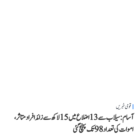
قومی خبریں
آسام: سیلاب سے 13 اضلاع میں 15 لاکھ سے زائد افراد متاثر،
اموات کی تعداد 98 تک پہنچ گئی