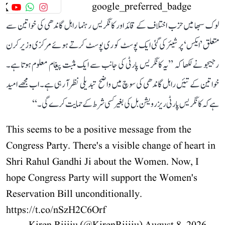
لوک سبھا میں حزب اختلاف کے قائد اور کانگریس رہنما راہل گاندھی کی خواتین سے
متعلق ’ایکس‘ پر شیئر کی گئی ایک پوسٹ کو ری پوسٹ کرتے ہوئے مرکزی وزیر کرن
رجیجو نے لکھا کہ ’’یہ کانگریس پارٹی کی جانب سے ایک مثبت پیغام معلوم ہوتا ہے۔
خواتین کے تئیں راہل گاندھی کی سوچ میں واضح تبدیلی نظر آ رہی ہے۔ اب مجھے امید
ہے کہ کانگریس پارٹی ریزرویشن بل کی بغیر کسی شرط کے حمایت کرے گی۔‘‘
This seems to be a positive message from the
Congress Party. There's a visible change of heart in
Shri Rahul Gandhi Ji about the Women. Now, I
hope Congress Party will support the Women's
Reservation Bill unconditionally.
https://t.co/nSzH2C6Orf