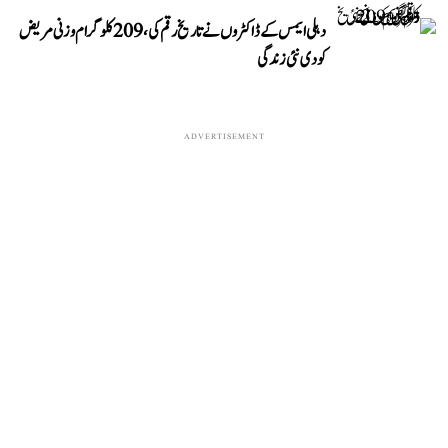
دہلی ایمس کے ڈاکٹروں نے تاریخ رقم کی، 209 کلوگرام وزنی مریض
کو دی نئی زندگی
ADVERTISEMENT