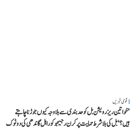
قومی خبریں
’خواتین ریزرویشن بل کو حدبندی سے بلا وجہ کیوں جوڑنا چاہتے
ہیں؟‘ بل کی بلا شرط حمایت پر کرن رجیجو کو راہل گاندھی کی دوٹوک