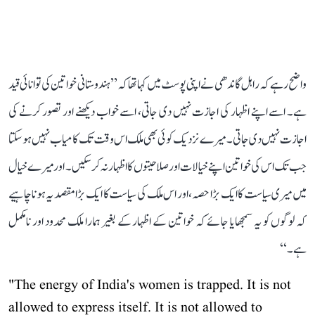
واضح رہے کہ راہل گاندھی نے اپنی پوسٹ میں کہا تھا کہ ’’ہندوستانی خواتین کی توانائی قید
ہے۔ اسے اپنے اظہار کی اجازت نہیں دی جاتی، اسے خواب دیکھنے اور تصور کرنے کی
اجازت نہیں دی جاتی۔ میرے نزدیک کوئی بھی ملک اس وقت تک کامیاب نہیں ہو سکتا
جب تک اس کی خواتین اپنے خیالات اور صلاحیتوں کا اظہار نہ کر سکیں۔ اور میرے خیال
میں میری سیاست کا ایک بڑا حصہ، اور اس ملک کی سیاست کا ایک بڑا مقصد یہ ہونا چاہیے
کہ لوگوں کو یہ سمجھایا جائے کہ خواتین کے اظہار کے بغیر ہمارا ملک محدود اور نامکمل
ہے۔‘‘
"The energy of India's women is trapped. It is not
allowed to express itself. It is not allowed to