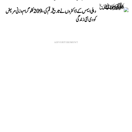
دہلی ایمس کے ڈاکٹروں نے تاریخ رقم کی، 209 کلوگرام وزنی مریض
کو دی نئی زندگی
ADVERTISEMENT