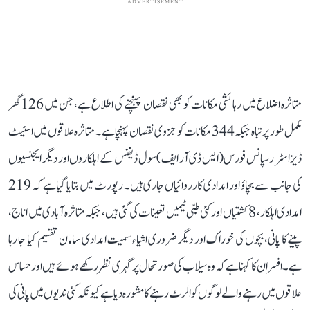
ADVERTISEMENT
متاثرہ اضلاع میں رہائشی مکانات کو بھی نقصان پہنچنے کی اطلاع ہے، جن میں 126 گھر
مکمل طور پر تباہ جبکہ 344 مکانات کو جزوی نقصان پہنچا ہے۔ متاثرہ علاقوں میں اسٹیٹ
ڈیزاسٹر رسپانس فورس (ایس ڈی آر ایف) سول ڈیفنس کے اہلکاروں اور دیگر ایجنسیوں
کی جانب سے بچاؤ اور امدادی کارروائیاں جاری ہیں۔ رپورٹ میں بتایا گیا ہے کہ 219
امدادی اہلکار، 8 کشتیاں اور کئی طبی ٹیمیں تعینات کی گئی ہیں، جبکہ متاثرہ آبادی میں اناج،
پینے کا پانی، بچوں کی خوراک اور دیگر ضروری اشیاء سمیت امدادی سامان تقسیم کیا جا رہا
ہے۔ افسران کا کہنا ہے کہ وہ سیلاب کی صورتحال پر گہری نظر رکھے ہوئے ہیں اور حساس
علاقوں میں رہنے والے لوگوں کو الرٹ رہنے کا مشورہ دیا ہے کیونکہ کئی ندیوں میں پانی کی