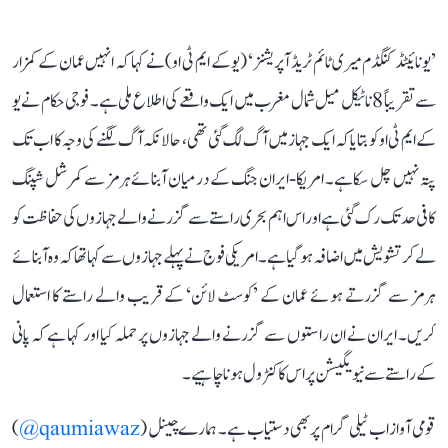
’یونائیٹڈ کنگڈم میری ٹائم ٹریڈ آپریشنز‘ (یو کے ایم ٹی او) نے کہا کہ انہیں عمان کے کمزار
سے تقریباً 8 ناٹیکل میل شمال مغرب میں ایک واقعے کی اطلاع ملی ہے۔ فوجی حکام نے یو
کے ایم ٹی او کو بتایا کہ ایک جہاز میں آگ لگ گئی تھی، حالانکہ آگ لگنے کی وجہ کا اب تک
پتہ نہیں چل سکا ہے۔ امریکا-ایران جنگ کے درمیان آبنائے ہرمز سے کمرشل شپنگ
کافی حد تک رک گئی ہے اور اس اہم بحری راستے سے گزرنے والے جہازوں کی حفاظت کو
لے کر تشویش میں اضافہ ہو گیا ہے۔ امریکی فوج نے پہلے جہازوں سے کہا تھا کہ وہ آبنائے
ہرمز سے گزرتے ہوئے عمان کے ’کوسٹ لائن‘ کے قریب والے راستے کا استعمال
کریں۔ ایران نے ان راستوں سے گزرنے والے جہازوں پر حملہ کیا اور کہا ہے کہ پانی
کے راستے سے نیویگیشن پر اس کا کنٹرول ہونا چاہیے۔
قومی آواز اب ٹیلی گرام پر بھی دستیاب ہے۔ ہمارے چینل (
qaumiawaz@
)