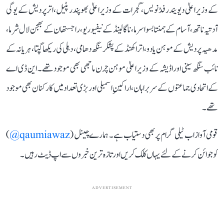
کے وزیراعلیٰ دیویندر فڈنویس، گجرات کے وزیراعلیٰ بھوپندر پٹیل، اترپردیش کے یوگی
آدتیہ ناتھ، آسام کے ہمنتا بسوا سرما، ناگالینڈ کے نیفیو ریو، راجستھان کے بھجن لال شرما،
مدھیہ پردیش کے موہن یادو، اتراکھنڈ کے پشکر سنگھ دھامی، دہلی کی ریکھا گپتا، ہریانہ کے
نائب سنگھ سینی اور اڈیشہ کے وزیراعلیٰ موہن چرن ماجھی بھی موجود تھے۔ این ڈی اے
کے اتحادی جماعتوں کے سربراہان، اراکینِ اسمبلی اور بڑی تعداد میں کارکنان بھی موجود
تھے۔
قومی آواز اب ٹیلی گرام پر بھی دستیاب ہے۔ ہمارے چینل (
qaumiawaz@
)
کو جوائن کرنے کے لئے یہاں کلک کریں اور تازہ ترین خبروں سے اپ ڈیٹ رہیں۔
ADVERTISEMENT