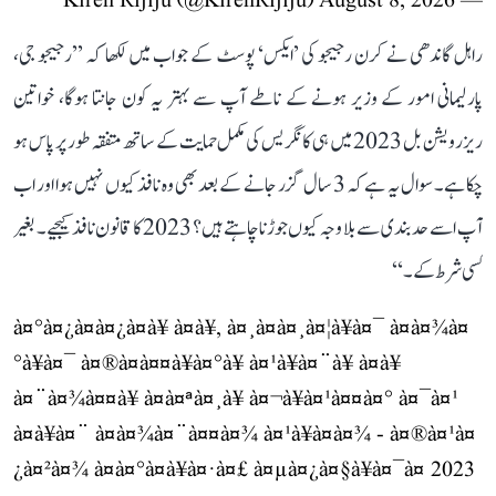
August 8, 2026
— Kiren Rijiju (@KirenRijiju)
راہل گاندھی نے کرن رجیجو کی ’ایکس‘ پوسٹ کے جواب میں لکھا کہ ’’رجیجو جی،
پارلیمانی امور کے وزیر ہونے کے ناطے آپ سے بہتر یہ کون جانتا ہوگا، خواتین
ریزرویشن بل 2023 میں ہی کانگریس کی مکمل حمایت کے ساتھ متفقہ طور پر پاس ہو
چکا ہے۔ سوال یہ ہے کہ 3 سال گزر جانے کے بعد بھی وہ نافذ کیوں نہیں ہوا اور اب
آپ اسے حد بندی سے بلا وجہ کیوں جوڑنا چاہتے ہیں؟ 2023 کا قانون نافذ کیجیے۔ بغیر
کسی شرط کے۔‘‘
à¤°à¤¿à¤à¤¿à¤à¥ à¤à¥, à¤¸à¤à¤¸à¤¦à¥à¤¯ à¤à¤¾à¤
°à¥à¤¯ à¤®à¤à¤¤à¥à¤°à¥ à¤¹à¥à¤¨à¥ à¤à¥
à¤¨à¤¾à¤¤à¥ à¤à¤ªà¤¸à¥ à¤¬à¥à¤¹à¤¤à¤° à¤¯à¤¹
à¤à¥à¤¨ à¤à¤¾à¤¨à¤¤à¤¾ à¤¹à¥à¤à¤¾ - à¤®à¤¹à¤
¿à¤²à¤¾ à¤à¤°à¤à¥à¤·à¤£ à¤µà¤¿à¤§à¥à¤¯à¤ 2023