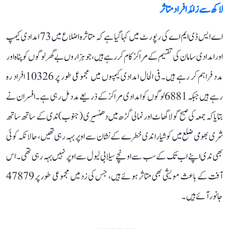
لاکھ سے زائد افراد متاثر
اے ایس ڈی ایم اے کی رپورٹ میں کہا گیا ہے کہ متاثرہ اضلاع میں 73 امدادی کیمپ
اور امدادی سامان کی تقسیم کے مراکز کام کر رہے ہیں، جو ہزاروں بے گھر لوگوں کو پناہ اور
مدد فراہم کر رہے ہیں۔ فی الحال امدادی کیمپوں میں مجموعی طور پر 10326 افراد رہ
رہے ہیں جبکہ 6881 لوگوں کو امدادی مراکز کے ذریعے مدد مل رہی ہے۔ افسران نے
بتایا کہ جمعہ کی صبح گولا گھاٹ اور نمالی گڑھ میں دھنسیری (جنوب) ندی کے ساتھ ساتھ
شری بھومی ضلع میں کوشیارا ندی خطرے کے نشان سے اوپر بہہ رہی تھیں، حالانکہ کوئی
بھی ندی اپنے اب تک کے سب سے اونچے سیلابی لیول سے اوپر نہیں بہہ رہی تھی۔ اس
آفت کے باعث مویشی بھی متاثر ہوئے ہیں، جس کی زد میں مجموعی طور پر 47879
جانور آئے ہیں۔