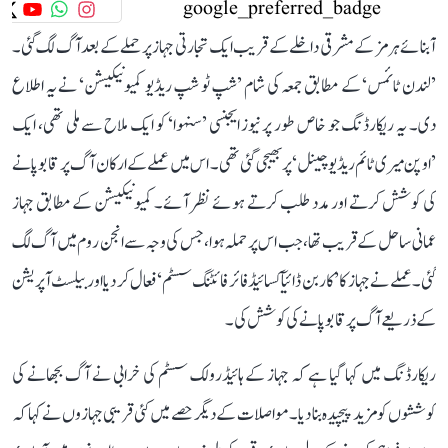
آبنائے ہرمز کے مشرقی داخلے کے قریب ایک تجارتی جہاز پر حملے کے بعد آگ لگ گئی۔
’لندن ٹائمس‘ کے مطابق جمعہ کی شام ’شپ ٹو شپ ریڈیو کمیونیکیشن‘ نے یہ اطلاع
دی۔ یہ ریکارڈنگ جو خاص طور پر نیوز ایجنسی ’سنہوا‘ کو ایک ملاح سے ملی تھی، ایک
’اوپن میری ٹائم ریڈیو چینل‘ پر بھیجی گئی تھی۔ اس میں عملے کے ارکان آگ پر قابو پانے
کی کوشش کرتے اور مدد طلب کرتے ہوئے نظر آئے۔ کمیونیکیشن کے مطابق جہاز
عمانی ساحل کے قریب تھا، جب اس پر حملہ ہوا، جس کی وجہ سے انجن روم میں آگ لگ
گئی۔ عملے نے جہاز کا ’کاربن ڈائیآکسائیڈ فائر فائٹنگ سسٹم‘ فعال کر دیا اور بیلسٹ آپریشن
کے ذریعے آگ پر قابو پانے کی کوشش کی۔
ریکارڈنگ میں کہا گیا ہے کہ جہاز کے ہائیڈرولک سسٹم کی خرابی نے آگ بجھانے کی
کوششوں کو مزید پیچیدہ بنا دیا۔ مواصلات کے دیگر حصے میں کئی قریبی جہازوں نے کہا کہ