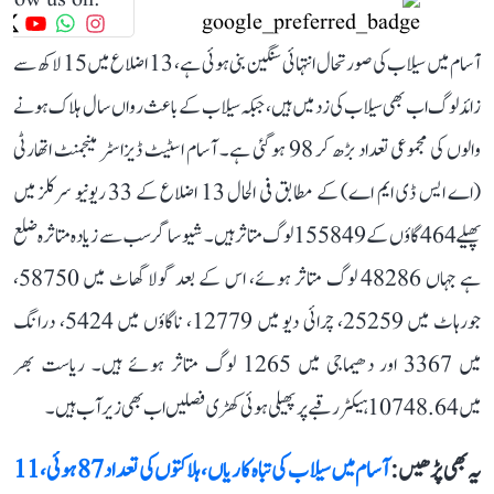
آسام میں سیلاب کی صورتحال انتہائی سنگین بنی ہوئی ہے، 13 اضلاع میں 15 لاکھ سے
زائد لوگ اب بھی سیلاب کی زد میں ہیں، جبکہ سیلاب کے باعث رواں سال ہلاک ہونے
والوں کی مجموعی تعداد بڑھ کر 98 ہو گئی ہے۔ آسام اسٹیٹ ڈیزاسٹر مینجمنٹ اتھارٹی
(اے ایس ڈی ایم اے) کے مطابق فی الحال 13 اضلاع کے 33 ریونیو سرکلز میں
پھیلے 464 گاؤں کے 155849 لوگ متاثر ہیں۔ شیو ساگر سب سے زیادہ متاثرہ ضلع
ہے جہاں 48286 لوگ متاثر ہوئے، اس کے بعد گولا گھاٹ میں 58750،
جورہاٹ میں 25259، چرائی دیو میں 12779، ناگاؤں میں 5424، درانگ
میں 3367 اور دھیماجی میں 1265 لوگ متاثر ہوئے ہیں۔ ریاست بھر
میں 10748.64 ہیکٹر رقبے پر پھیلی ہوئی کھڑی فصلیں اب بھی زیر آب ہیں۔
یہ بھی پڑھیں :
آسام میں سیلاب کی تباہ کاریاں، ہلاکتوں کی تعداد 87 ہوئی، 11