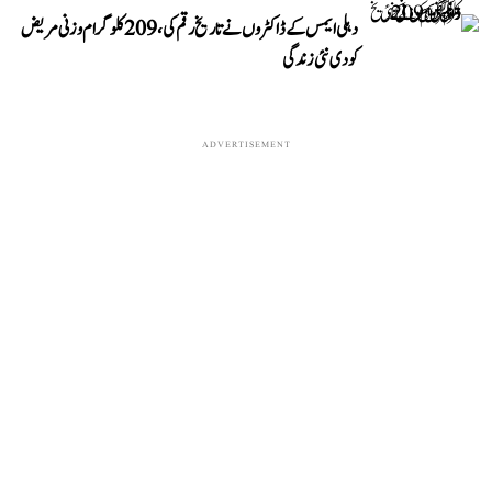
دہلی ایمس کے ڈاکٹروں نے تاریخ رقم کی، 209 کلوگرام وزنی مریض
کو دی نئی زندگی
ADVERTISEMENT