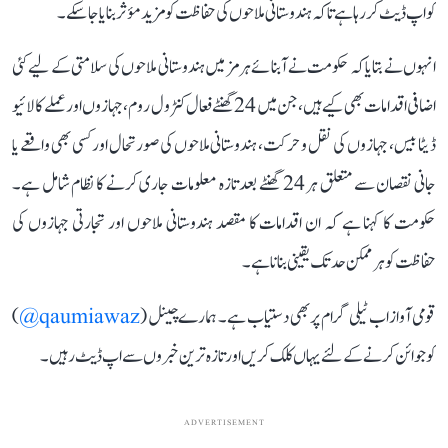
کو اپ ڈیٹ کر رہا ہے تاکہ ہندوستانی ملاحوں کی حفاظت کو مزید مؤثر بنایا جا سکے۔
انہوں نے بتایا کہ حکومت نے آبنائے ہرمز میں ہندوستانی ملاحوں کی سلامتی کے لیے کئی
اضافی اقدامات بھی کیے ہیں، جن میں 24 گھنٹے فعال کنٹرول روم، جہازوں اور عملے کا لائیو
ڈیٹا بیس، جہازوں کی نقل و حرکت، ہندوستانی ملاحوں کی صورتحال اور کسی بھی واقعے یا
جانی نقصان سے متعلق ہر 24 گھنٹے بعد تازہ معلومات جاری کرنے کا نظام شامل ہے۔
حکومت کا کہنا ہے کہ ان اقدامات کا مقصد ہندوستانی ملاحوں اور تجارتی جہازوں کی
حفاظت کو ہر ممکن حد تک یقینی بنانا ہے۔
قومی آواز اب ٹیلی گرام پر بھی دستیاب ہے۔ ہمارے چینل (
qaumiawaz@
)
کو جوائن کرنے کے لئے یہاں کلک کریں اور تازہ ترین خبروں سے اپ ڈیٹ رہیں۔
ADVERTISEMENT