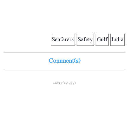
Seafarers
Safety
Gulf
India
Comment(s)
ADVERTISEMENT