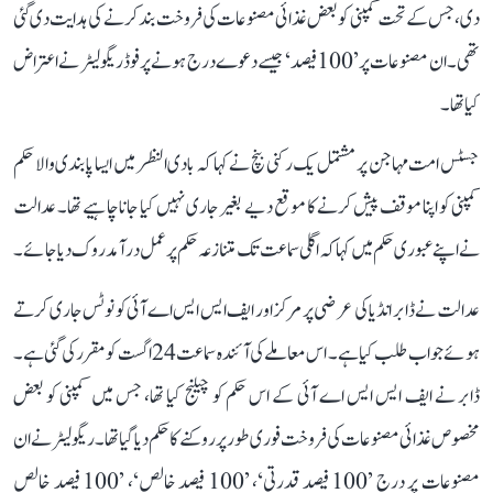
دی، جس کے تحت کمپنی کو بعض غذائی مصنوعات کی فروخت بند کرنے کی ہدایت دی گئی
تھی۔ ان مصنوعات پر ’100 فیصد‘ جیسے دعوے درج ہونے پر فوڈ ریگولیٹر نے اعتراض
کیا تھا۔
جسٹس امت مہاجن پر مشتمل یک رکنی بنچ نے کہا کہ بادی النظر میں ایسا پابندی والا حکم
کمپنی کو اپنا موقف پیش کرنے کا موقع دیے بغیر جاری نہیں کیا جانا چاہیے تھا۔ عدالت
نے اپنے عبوری حکم میں کہا کہ اگلی سماعت تک متنازعہ حکم پر عمل درآمد روک دیا جائے۔
عدالت نے ڈابر انڈیا کی عرضی پر مرکز اور ایف ایس ایس اے آئی کو نوٹس جاری کرتے
ہوئے جواب طلب کیا ہے۔ اس معاملے کی آئندہ سماعت 24 اگست کو مقرر کی گئی ہے۔
ڈابر نے ایف ایس ایس اے آئی کے اس حکم کو چیلنج کیا تھا، جس میں کمپنی کو بعض
مخصوص غذائی مصنوعات کی فروخت فوری طور پر روکنے کا حکم دیا گیا تھا۔ ریگولیٹر نے ان
مصنوعات پر درج ’100 فیصد قدرتی‘، ’100 فیصد خالص‘، ’100 فیصد خالص