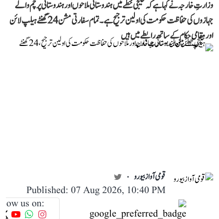
وزارتِ خارجہ نے کہا ہے کہ خلیجی خطے میں ہندوستانی ملاحوں اور ہندوستانی پرچم والے
جہازوں کی حفاظت حکومت کی اولین ترجیح ہے۔ تمام سفارتی مشن 24 گھنٹے ہیلپ لائن
اور مقامی حکام کے ساتھ رابطے میں ہیں
قومی آواز بیورو
Published: 07 Aug 2026, 10:40 PM
llow us on: