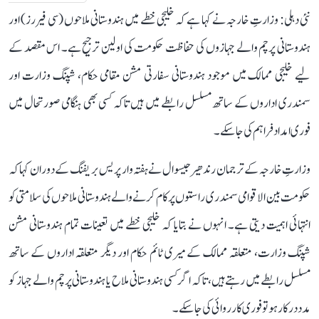
نئی دہلی: وزارتِ خارجہ نے کہا ہے کہ خلیجی خطے میں ہندوستانی ملاحوں (سی فیررز) اور
ہندوستانی پرچم والے جہازوں کی حفاظت حکومت کی اولین ترجیح ہے۔ اس مقصد کے
لیے خلیجی ممالک میں موجود ہندوستانی سفارتی مشن مقامی حکام، شپنگ وزارت اور
سمندری اداروں کے ساتھ مسلسل رابطے میں ہیں تاکہ کسی بھی ہنگامی صورتحال میں
فوری امداد فراہم کی جا سکے۔
وزارتِ خارجہ کے ترجمان رندھیر جیسوال نے ہفتہ وار پریس بریفنگ کے دوران کہا کہ
حکومت بین الاقوامی سمندری راستوں پر کام کرنے والے ہندوستانی ملاحوں کی سلامتی کو
انتہائی اہمیت دیتی ہے۔ انہوں نے بتایا کہ خلیجی خطے میں تعینات تمام ہندوستانی مشن
شپنگ وزارت، متعلقہ ممالک کے میری ٹائم حکام اور دیگر متعلقہ اداروں کے ساتھ
مسلسل رابطے میں رہتے ہیں، تاکہ اگر کسی ہندوستانی ملاح یا ہندوستانی پرچم والے جہاز کو
مدد درکار ہو تو فوری کارروائی کی جا سکے۔