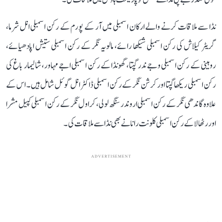
نڈا سے ملاقات کرنے والے ارکان اسمبلی میں آر کے پورم کے رکن اسمبلی انل شرما،
گریٹر کیلاش کی رکن اسمبلی شیکھا رائے، مالویہ نگر کے رکن اسمبلی ستیش اپادھیائے،
روہینی کے رکن اسمبلی وجےندر گپتا، گھونڈا کے رکن اسمبلی اجے مہاور، شالیمار باغ کی
رکن اسمبلی ریکھا گپتا اور کرشن نگر کے رکن اسمبلی ڈاکٹر انل گوئل شامل ہیں۔ اس کے
علاوہ گاندھی نگر کے رکن اسمبلی اروندر سنگھ لولی، کراول نگر کے رکن اسمبلی کپیل مشرا
اور رٹھالاکے رکن اسمبلی کلونت رانا نے بھی نڈا سے ملاقات کی۔
ADVERTISEMENT