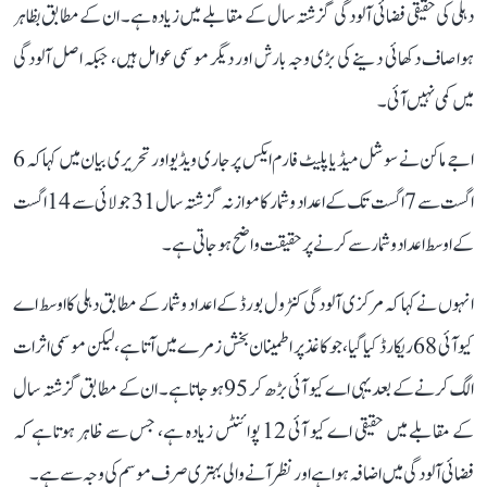
دہلی کی حقیقی فضائی آلودگی گزشتہ سال کے مقابلے میں زیادہ ہے۔ ان کے مطابق بظاہر
ہوا صاف دکھائی دینے کی بڑی وجہ بارش اور دیگر موسمی عوامل ہیں، جبکہ اصل آلودگی
میں کمی نہیں آئی۔
اجے ماکن نے سوشل میڈیا پلیٹ فارم ایکس پر جاری ویڈیو اور تحریری بیان میں کہا کہ 6
اگست سے 7 اگست تک کے اعداد و شمار کا موازنہ گزشتہ سال 31 جولائی سے 14 اگست
کے اوسط اعداد و شمار سے کرنے پر حقیقت واضح ہو جاتی ہے۔
انہوں نے کہا کہ مرکزی آلودگی کنٹرول بورڈ کے اعداد و شمار کے مطابق دہلی کا اوسط اے
کیو آئی 68 ریکارڈ کیا گیا، جو کاغذ پر اطمینان بخش زمرے میں آتا ہے، لیکن موسمی اثرات
الگ کرنے کے بعد یہی اے کیو آئی بڑھ کر 95 ہو جاتا ہے۔ ان کے مطابق گزشتہ سال
کے مقابلے میں حقیقی اے کیو آئی 12 پوائنٹس زیادہ ہے، جس سے ظاہر ہوتا ہے کہ
فضائی آلودگی میں اضافہ ہوا ہے اور نظر آنے والی بہتری صرف موسم کی وجہ سے ہے۔