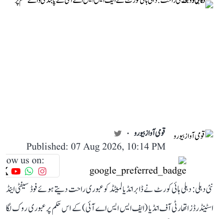
قومی آواز بیورو
Published: 07 Aug 2026, 10:14 PM
llow us on:
نئی دہلی: دہلی ہائی کورٹ نے ڈابر انڈیا لمیٹڈ کو عبوری راحت دیتے ہوئے فوڈ سیفٹی اینڈ
اسٹینڈرڈز اتھارٹی آف انڈیا (ایف ایس ایس اے آئی) کے اس حکم پر عبوری روک لگا