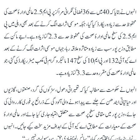
انہوں نے بتایا کہ 40 میں سے 36 فضائی نگرانی مراکز پر پی ایم 2.5 عالمی ادارۂ صحت کی
محفوظ حد سے زیادہ ریکارڈ کیا گیا، جبکہ موسمی اثرات الگ کرنے کے بعد بھی دہلی میں پی
ایم 2.5 کی سطح عالمی ادارۂ صحت کی محفوظ حد سے 2.3 گنا زیادہ ہے۔ اجے ماکن کے
مطابق وزیرپور سب سے زیادہ متاثرہ علاقہ رہا، جہاں موسمی اثرات الگ کرنے کے بعد
اے کیو آئی 132 اور پی ایم 10 کی سطح 147 مائیکروگرام فی مکعب میٹر ریکارڈ کی گئی، جو
عالمی ادارۂ صحت کی مقررہ حد سے 3.3 گنا زیادہ ہے۔
انہوں نے حکومت سے مطالبہ کیا کہ تعمیراتی دھول، سڑکوں کی گرد، صنعتوں، گاڑیوں
اور حیاتیاتی ایندھن کے جلنے سے پیدا ہونے والی آلودگی کے ذرائع پر فوری کارروائی کی
جائے، وزیرپور میں مقامی سطح پر صحت سے متعلق انتباہ جاری کیا جائے اور عالمی ادارۂ
صحت کے معیارات کے مطابق اے کیو آئی کے اہداف مزید سخت کیے جائیں۔ انہوں
نے اپنے بیان کے اختتام پر کہا، ’’سانس لینا بنیادی حق ہے، سہولت نہیں۔‘‘