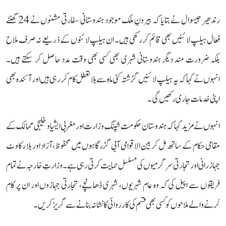
رندھیر جیسوال نے بتایا کہ بیرونِ ملک موجود ہندوستانی سفارتی مشنوں نے 24 گھنٹے
فعال ہیلپ لائنیں بھی قائم کر رکھی ہیں۔ ان ہیلپ لائنوں کے ذریعے نہ صرف ملاح
بلکہ ضرورت مند دیگر ہندوستانی شہری بھی کسی بھی وقت مدد حاصل کر سکتے ہیں۔
انہوں نے کہا کہ یہ ہیلپ لائنیں گزشتہ کئی ماہ سے بلا تعطل کام کر رہی ہیں اور آئندہ بھی
اپنی خدمات جاری رکھیں گی۔
انہوں نے مزید کہا کہ ہندوستان حکومت شپنگ وزارت اور مغربی ایشیا و خلیجی ممالک کے
مقامی حکام کے ساتھ مل کر بین الاقوامی آبی گزرگاہوں میں محفوظ، آزاد اور بلا رکاوٹ
جہاز رانی اور تجارتی سرگرمیوں کی مسلسل حمایت کرتی رہی ہے۔ وزارتِ خارجہ نے تمام
فریقوں سے اپیل کی کہ وہ عام شہریوں، شہری ڈھانچے، تجارتی جہازوں اور ان پر کام
کرنے والے ملاحوں کو کسی بھی قسم کی کارروائی کا نشانہ بنانے سے گریز کریں۔