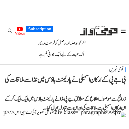
Subscription
Videos
ہجر کو حوصلہ اور وصل کو فرصت درکار
اک محبت کے لیے ایک جوانی کم ہے
قومی خبریں
بی جے پی کے ارکان اسمبلی نے پارلیمنٹ ہاؤس میں نڈا سے ملاقات کی
ذرائع سے موصولہ اطلاع کے مطابق جے پی نڈا نے پارلیمنٹ ہاؤس میں ایک ایک کرکے
ان ارکان اسمبلی سے ملاقات کی اور ان سے تبادلہ خیال کیا۔