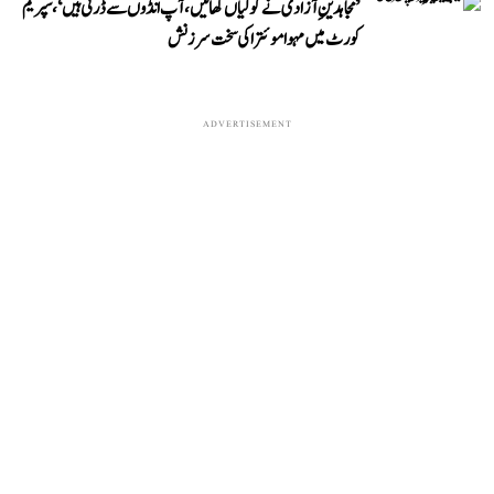
’مجاہدینِ آزادی نے گولیاں کھائیں، آپ انڈوں سے ڈرتی ہیں‘، سپریم
کورٹ میں مہوا موئترا کی سخت سرزنش
ADVERTISEMENT