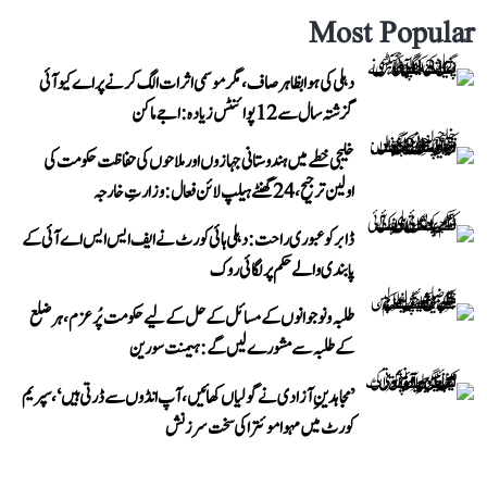
Most Popular
دہلی کی ہوا بظاہر صاف، مگر موسمی اثرات الگ کرنے پر اے کیو آئی
گزشتہ سال سے 12 پوائنٹس زیادہ: اجے ماکن
خلیجی خطے میں ہندوستانی جہازوں اور ملاحوں کی حفاظت حکومت کی
اولین ترجیح، 24 گھنٹے ہیلپ لائن فعال: وزارتِ خارجہ
ڈابر کو عبوری راحت: دہلی ہائی کورٹ نے ایف ایس ایس اے آئی کے
پابندی والے حکم پر لگائی روک
طلبہ و نوجوانوں کے مسائل کے حل کے لیے حکومت پُرعزم، ہر ضلع
کے طلبہ سے مشورے لیں گے: ہیمنت سورین
’مجاہدینِ آزادی نے گولیاں کھائیں، آپ انڈوں سے ڈرتی ہیں‘، سپریم
کورٹ میں مہوا موئترا کی سخت سرزنش