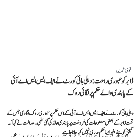
قومی خبریں
ڈابر کو عبوری راحت: دہلی ہائی کورٹ نے ایف ایس ایس اے آئی
کے پابندی والے حکم پر لگائی روک
دہلی ہائی کورٹ نے ایف ایس ایس اے آئی کے اس حکم پر عبوری روک لگا دی جس کے
تحت ڈابر کے بعض مصنوعات کی فروخت پر پابندی عائد کی گئی تھی۔ عدالت نے کہا کہ
کمپنی کو سنے بغیر ایسا حکم جاری نہیں کیا جانا چاہیے