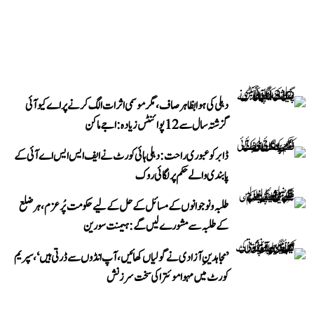
دہلی کی ہوا بظاہر صاف، مگر موسمی اثرات الگ کرنے پر اے کیو آئی
گزشتہ سال سے 12 پوائنٹس زیادہ: اجے ماکن
ڈابر کو عبوری راحت: دہلی ہائی کورٹ نے ایف ایس ایس اے آئی کے
پابندی والے حکم پر لگائی روک
طلبہ و نوجوانوں کے مسائل کے حل کے لیے حکومت پُرعزم، ہر ضلع
کے طلبہ سے مشورے لیں گے: ہیمنت سورین
’مجاہدینِ آزادی نے گولیاں کھائیں، آپ انڈوں سے ڈرتی ہیں‘، سپریم
کورٹ میں مہوا موئترا کی سخت سرزنش