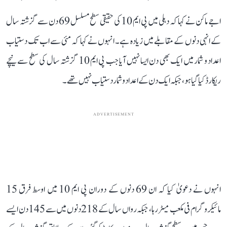
اجے ماکن نے کہا کہ دہلی میں پی ایم 10 کی حقیقی سطح مسلسل 69 دن سے گزشتہ سال
کے انہی دنوں کے مقابلے میں زیادہ ہے۔ انہوں نے کہا کہ مئی سے اب تک دستیاب
اعداد و شمار میں ایک بھی دن ایسا نہیں آیا جب پی ایم 10 گزشتہ سال کی سطح سے نیچے
ریکارڈ کیا گیا ہو، جبکہ ایک دن کے اعداد و شمار دستیاب نہیں تھے۔
ADVERTISEMENT
انہوں نے دعویٰ کیا کہ ان 69 دنوں کے دوران پی ایم 10 میں اوسط فرق 15
مائیکروگرام فی مکعب میٹر رہا، جبکہ رواں سال کے 218 دنوں میں سے 145 دن ایسے