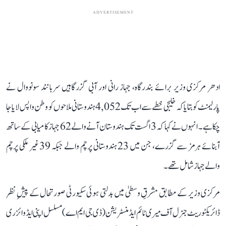
ADVERTISEMENT
ادھر مرکزی وزیر برائے بندرگاہ، جہاز رانی اور آبی گزرگاہیں سربانند سونووال نے
پارلیمنٹ کو بتایا کہ خلیجی خطے سے اب تک 4,052 ہندوستانی ملاحوں کو وطن واپس لایا جا
چکا ہے۔ انہوں نے کہا کہ 3 اگست تک ہندوستان آنے والے 62 جہاز کامیابی کے ساتھ
آبنائے ہرمز سے گزرے، جن میں 23 ہندوستانی پرچم والے جبکہ 39 غیر ملکی پرچم
والے جہاز شامل تھے۔
مرکزی وزیر کے مطابق مشرقِ وسطیٰ میں بدلتی ہوئی سکیورٹی صورتحال کے پیشِ نظر
ڈائریکٹوریٹ جنرل آف میری ٹائم ایڈمنسٹریشن (ڈی جی ایم اے) مسلسل اپنی ایڈوائزری