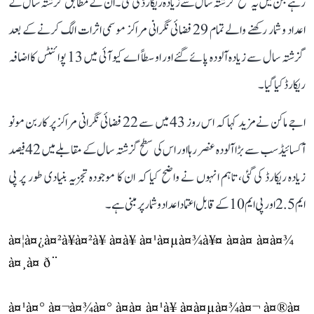
رہے جن میں یہ سطح گزشتہ سال سے زیادہ ریکارڈ کی گئی۔ ان کے مطابق گزشتہ سال کے
اعداد و شمار رکھنے والے تمام 29 فضائی نگرانی مراکز موسمی اثرات الگ کرنے کے بعد
گزشتہ سال سے زیادہ آلودہ پائے گئے اور اوسطاً اے کیو آئی میں 13 پوائنٹس کا اضافہ
ریکارڈ کیا گیا۔
اجے ماکن نے مزید کہا کہ اس روز 43 میں سے 22 فضائی نگرانی مراکز پر کاربن مونو
آکسائیڈ سب سے بڑا آلودہ عنصر رہا اور اس کی سطح گزشتہ سال کے مقابلے میں 42 فیصد
زیادہ ریکارڈ کی گئی، تاہم انہوں نے واضح کیا کہ ان کا موجودہ تجزیہ بنیادی طور پر پی
ایم 2.5 اور پی ایم 10 کے قابل اعتماد اعداد و شمار پر مبنی ہے۔
à¤¦à¤¿à¤²à¥à¤²à¥ à¤à¥ à¤¹à¤µà¤¾à¥¤ à¤à¤ à¤à¤¾
à¤¸à¤ ð¨
à¤¹à¤° à¤¬à¤¾à¤° à¤à¤ à¤¹à¥ à¤à¤µà¤¾à¤¬ à¤®à¤