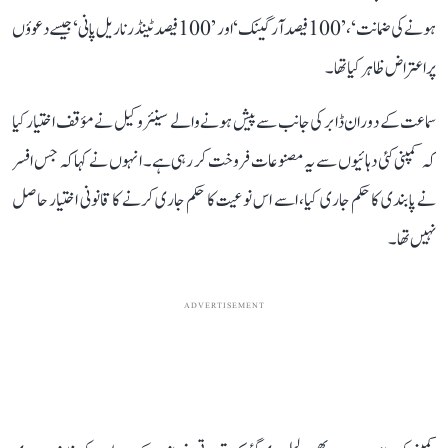
ہونے کی ضمانت‘، ’100 فیصد آرگینک‘ اور ’100 فیصد ٹینڈر ناریل پانی‘ جیسے دعوؤں
پر اعتراض ظاہر کیا تھا۔
سماعت کے دوران ڈابر کی جانب سے پیش ہونے والے سینئر وکیل نے مؤقف اختیار کیا
کہ کمپنی کئی دہائیوں سے یہ مصنوعات فروخت کر رہی ہے۔ انہوں نے کہا کہ جس افسر
نے پابندی کا حکم جاری کیا، اسے اس نوعیت کا حکم جاری کرنے کا قانونی اختیار حاصل
نہیں تھا۔
ADVERTISEMENT