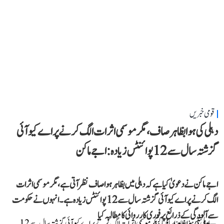
قومی خبریں
دہلی کی ہوا بظاہر صاف، مگر موسمی اثرات الگ کرنے پر اے کیو آئی
گزشتہ سال سے 12 پوائنٹس زیادہ: اجے ماکن
اجے ماکن نے دعویٰ کیا ہے کہ دہلی میں بظاہر ہوا صاف نظر آتی ہے، مگر موسمی اثرات
الگ کرنے پر اے کیو آئی گزشتہ سال سے 12 پوائنٹس زیادہ ہے۔ انہوں نے حکومت
سے آلودگی کے ذرائع پر فوری کارروائی کا مطالبہ کیا