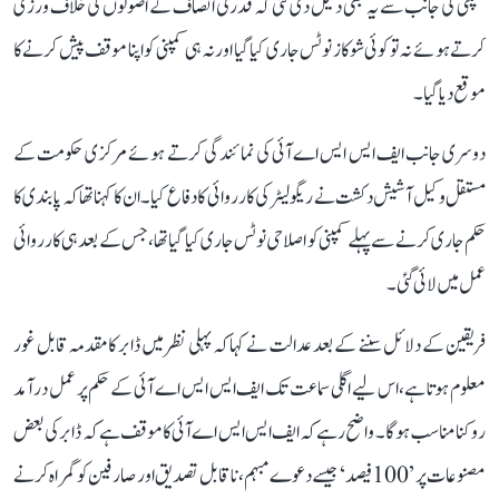
کمپنی کی جانب سے یہ بھی دلیل دی گئی کہ قدرتی انصاف کے اصولوں کی خلاف ورزی
کرتے ہوئے نہ تو کوئی شوکاز نوٹس جاری کیا گیا اور نہ ہی کمپنی کو اپنا موقف پیش کرنے کا
موقع دیا گیا۔
دوسری جانب ایف ایس ایس اے آئی کی نمائندگی کرتے ہوئے مرکزی حکومت کے
مستقل وکیل آشیش دکشت نے ریگولیٹر کی کارروائی کا دفاع کیا۔ ان کا کہنا تھا کہ پابندی کا
حکم جاری کرنے سے پہلے کمپنی کو اصلاحی نوٹس جاری کیا گیا تھا، جس کے بعد ہی کارروائی
عمل میں لائی گئی۔
فریقین کے دلائل سننے کے بعد عدالت نے کہا کہ پہلی نظر میں ڈابر کا مقدمہ قابل غور
معلوم ہوتا ہے، اس لیے اگلی سماعت تک ایف ایس ایس اے آئی کے حکم پر عمل درآمد
روکنا مناسب ہوگا۔ واضح رہے کہ ایف ایس ایس اے آئی کا موقف ہے کہ ڈابر کی بعض
مصنوعات پر ’100 فیصد‘ جیسے دعوے مبہم، ناقابل تصدیق اور صارفین کو گمراہ کرنے