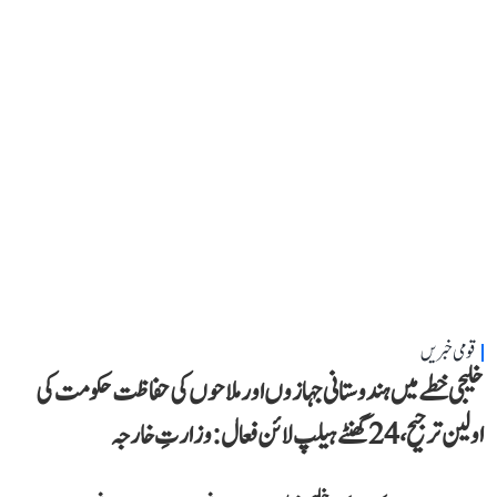
قومی خبریں
خلیجی خطے میں ہندوستانی جہازوں اور ملاحوں کی حفاظت حکومت کی
اولین ترجیح، 24 گھنٹے ہیلپ لائن فعال: وزارتِ خارجہ