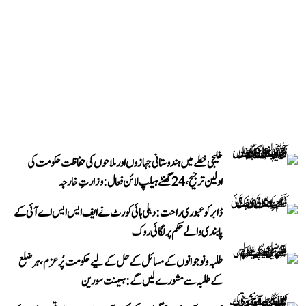
خلیجی خطے میں ہندوستانی جہازوں اور ملاحوں کی حفاظت حکومت کی
اولین ترجیح، 24 گھنٹے ہیلپ لائن فعال: وزارتِ خارجہ
ڈابر کو عبوری راحت: دہلی ہائی کورٹ نے ایف ایس ایس اے آئی کے
پابندی والے حکم پر لگائی روک
طلبہ و نوجوانوں کے مسائل کے حل کے لیے حکومت پُرعزم، ہر ضلع
کے طلبہ سے مشورے لیں گے: ہیمنت سورین