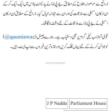
ذرائع سے موصولہ اطلاع کے مطابق جے پی نڈا نے پارلیمنٹ ہاؤس میں ایک ایک کرکے
ان ارکان اسمبلی سے ملاقات کی اور ان سے تبادلہ خیال کیا۔ ذرائع کے مطابق ان ارکان
اسمبلی نےجے پی نڈا سے ملاقات کے لئے وقت مانگا تھا۔
قومی آواز اب ٹیلی گرام پر بھی دستیاب ہے۔ ہمارے چینل (
qaumiawaz@
)
کو جوائن کرنے کے لئے یہاں کلک کریں اور تازہ ترین خبروں سے اپ ڈیٹ رہیں۔
ADVERTISEMENT
J P Nadda
Parliament House