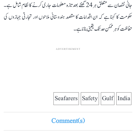
جانی نقصان سے متعلق ہر 24 گھنٹے بعد تازہ معلومات جاری کرنے کا نظام شامل ہے۔
حکومت کا کہنا ہے کہ ان اقدامات کا مقصد ہندوستانی ملاحوں اور تجارتی جہازوں کی
حفاظت کو ہر ممکن حد تک یقینی بنانا ہے۔
ADVERTISEMENT
Seafarers
Safety
Gulf
India
Comment(s)