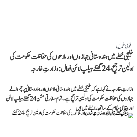
قومی خبریں
خلیجی خطے میں ہندوستانی جہازوں اور ملاحوں کی حفاظت حکومت کی
اولین ترجیح، 24 گھنٹے ہیلپ لائن فعال: وزارتِ خارجہ
وزارتِ خارجہ نے کہا ہے کہ خلیجی خطے میں ہندوستانی ملاحوں اور ہندوستانی پرچم والے
جہازوں کی حفاظت حکومت کی اولین ترجیح ہے۔ تمام سفارتی مشن 24 گھنٹے ہیلپ لائن
اور مقامی حکام کے ساتھ رابطے میں ہیں