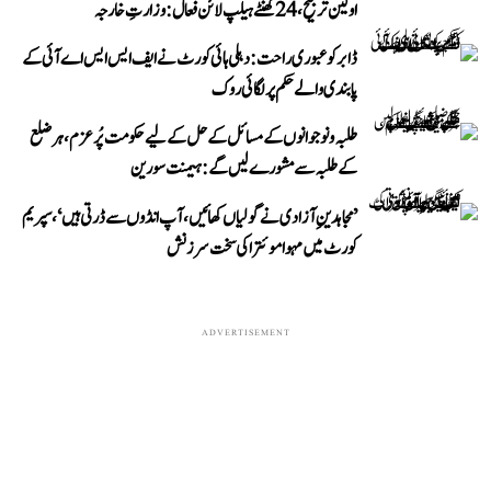
اولین ترجیح، 24 گھنٹے ہیلپ لائن فعال: وزارتِ خارجہ
ڈابر کو عبوری راحت: دہلی ہائی کورٹ نے ایف ایس ایس اے آئی کے
پابندی والے حکم پر لگائی روک
طلبہ و نوجوانوں کے مسائل کے حل کے لیے حکومت پُرعزم، ہر ضلع
کے طلبہ سے مشورے لیں گے: ہیمنت سورین
’مجاہدینِ آزادی نے گولیاں کھائیں، آپ انڈوں سے ڈرتی ہیں‘، سپریم
کورٹ میں مہوا موئترا کی سخت سرزنش
ADVERTISEMENT