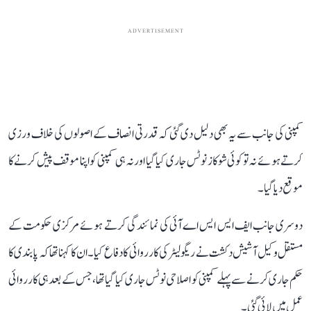
ADVERTISEMENT
کمپنی کی جانب سے یہ بھی دلیل دی گئی کہ قدرتی انصاف کے اصولوں کی خلاف ورزی
کرتے ہوئے نہ تو کوئی شوکاز نوٹس جاری کیا گیا اور نہ ہی کمپنی کو اپنا موقف پیش کرنے کا
موقع دیا گیا۔
دوسری جانب ایف ایس ایس اے آئی کی نمائندگی کرتے ہوئے مرکزی حکومت کے
مستقل وکیل آشیش دکشت نے ریگولیٹر کی کارروائی کا دفاع کیا۔ ان کا کہنا تھا کہ پابندی کا
حکم جاری کرنے سے پہلے کمپنی کو اصلاحی نوٹس جاری کیا گیا تھا، جس کے بعد ہی کارروائی
عمل میں لائی گئی۔