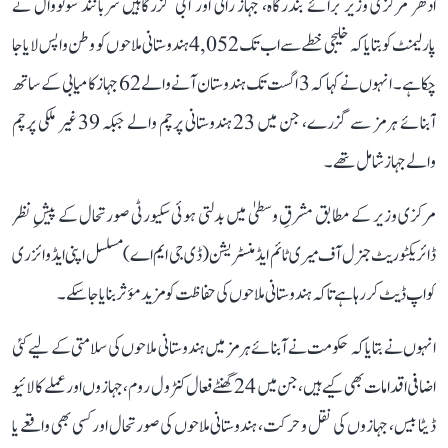
ادھر مرکزی وزیر برائے بندرگاہ، جہاز رانی اور آبی گزرگاہیں سربانند سونووال نے
پارلیمنٹ کو بتایا کہ خلیجی خطے سے اب تک 4,052 ہندوستانی ملاحوں کو وطن واپس لایا جا
چکا ہے۔ انہوں نے کہا کہ 3 اگست تک ہندوستان آنے والے 62 جہاز کامیابی کے ساتھ
آبنائے ہرمز سے گزرے، جن میں 23 ہندوستانی پرچم والے جبکہ 39 غیر ملکی پرچم
والے جہاز شامل تھے۔
مرکزی وزیر کے مطابق مشرقِ وسطیٰ میں بدلتی ہوئی سکیورٹی صورتحال کے پیشِ نظر
ڈائریکٹوریٹ جنرل آف میری ٹائم ایڈمنسٹریشن (ڈی جی ایم اے) مسلسل اپنی ایڈوائزری
کو اپ ڈیٹ کر رہا ہے تاکہ ہندوستانی ملاحوں کی حفاظت کو مزید مؤثر بنایا جا سکے۔
انہوں نے بتایا کہ حکومت نے آبنائے ہرمز میں ہندوستانی ملاحوں کی سلامتی کے لیے کئی
اضافی اقدامات بھی کیے ہیں، جن میں 24 گھنٹے فعال کنٹرول روم، جہازوں اور عملے کا لائیو
ڈیٹا بیس، جہازوں کی نقل و حرکت، ہندوستانی ملاحوں کی صورتحال اور کسی بھی واقعے یا