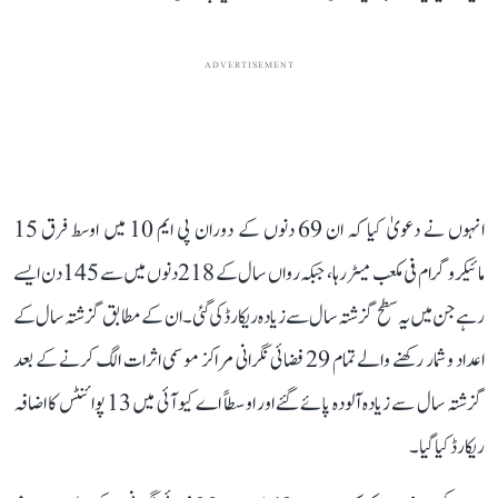
ADVERTISEMENT
انہوں نے دعویٰ کیا کہ ان 69 دنوں کے دوران پی ایم 10 میں اوسط فرق 15
مائیکروگرام فی مکعب میٹر رہا، جبکہ رواں سال کے 218 دنوں میں سے 145 دن ایسے
رہے جن میں یہ سطح گزشتہ سال سے زیادہ ریکارڈ کی گئی۔ ان کے مطابق گزشتہ سال کے
اعداد و شمار رکھنے والے تمام 29 فضائی نگرانی مراکز موسمی اثرات الگ کرنے کے بعد
گزشتہ سال سے زیادہ آلودہ پائے گئے اور اوسطاً اے کیو آئی میں 13 پوائنٹس کا اضافہ
ریکارڈ کیا گیا۔