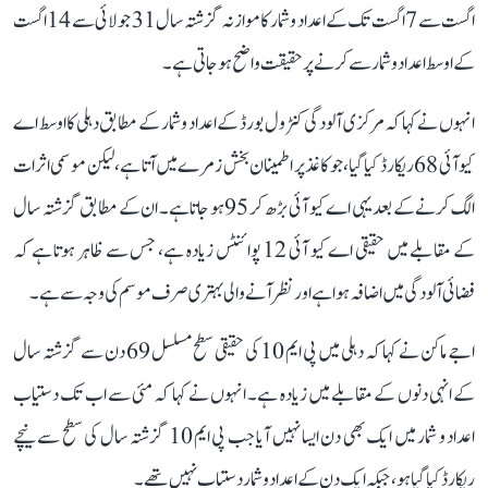
اگست سے 7 اگست تک کے اعداد و شمار کا موازنہ گزشتہ سال 31 جولائی سے 14 اگست
کے اوسط اعداد و شمار سے کرنے پر حقیقت واضح ہو جاتی ہے۔
انہوں نے کہا کہ مرکزی آلودگی کنٹرول بورڈ کے اعداد و شمار کے مطابق دہلی کا اوسط اے
کیو آئی 68 ریکارڈ کیا گیا، جو کاغذ پر اطمینان بخش زمرے میں آتا ہے، لیکن موسمی اثرات
الگ کرنے کے بعد یہی اے کیو آئی بڑھ کر 95 ہو جاتا ہے۔ ان کے مطابق گزشتہ سال
کے مقابلے میں حقیقی اے کیو آئی 12 پوائنٹس زیادہ ہے، جس سے ظاہر ہوتا ہے کہ
فضائی آلودگی میں اضافہ ہوا ہے اور نظر آنے والی بہتری صرف موسم کی وجہ سے ہے۔
اجے ماکن نے کہا کہ دہلی میں پی ایم 10 کی حقیقی سطح مسلسل 69 دن سے گزشتہ سال
کے انہی دنوں کے مقابلے میں زیادہ ہے۔ انہوں نے کہا کہ مئی سے اب تک دستیاب
اعداد و شمار میں ایک بھی دن ایسا نہیں آیا جب پی ایم 10 گزشتہ سال کی سطح سے نیچے
ریکارڈ کیا گیا ہو، جبکہ ایک دن کے اعداد و شمار دستیاب نہیں تھے۔