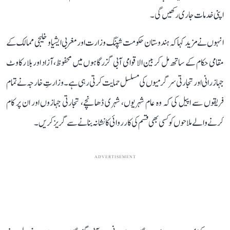
اپنی خدمات جاری رکھیں گی۔
انہوں نے مزید کہا کہ ہندوستان حکومت شپنگ وزارت اور مغربی ایشیا و خلیجی ممالک کے
مقامی حکام کے ساتھ مل کر بین الاقوامی آبی گزرگاہوں میں محفوظ، آزاد اور بلا رکاوٹ
جہاز رانی اور تجارتی سرگرمیوں کی مسلسل حمایت کرتی رہی ہے۔ وزارتِ خارجہ نے تمام
فریقوں سے اپیل کی کہ وہ عام شہریوں، شہری ڈھانچے، تجارتی جہازوں اور ان پر کام
کرنے والے ملاحوں کو کسی بھی قسم کی کارروائی کا نشانہ بنانے سے گریز کریں۔
ADVERTISEMENT