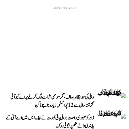
ADVERTISEMENT
دہلی کی ہوا بظاہر صاف، مگر موسمی اثرات الگ کرنے پر اے کیو آئی
گزشتہ سال سے 12 پوائنٹس زیادہ: اجے ماکن
ڈابر کو عبوری راحت: دہلی ہائی کورٹ نے ایف ایس ایس اے آئی کے
پابندی والے حکم پر لگائی روک