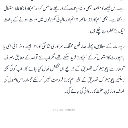
ہے۔ اس فیصلے کا مقصد جعلی دستاویزات کے ذریعے حاصل کردہ سِم کارڈز کا غلط استعمال
روکنا ہے۔ جعلی سِم کارڈز سائبر جرائم اور مالیاتی گھوٹالوں میں ملوث ہونے کے باعث
ایک بڑا خطرہ بن چکے ہیں۔
رپورٹ کے مطابق، پہلے صارفین مختلف سرکاری شناختی کارڈز جیسے ووٹر آئی ڈی یا
پاسپورٹ کا استعمال کر کے سِم کارڈ خرید سکتے تھے، مگر اب نئے قواعد کے مطابق، صرف
آدھار سے بایومیٹرک تصدیق کے ذریعے ہی کنکشن فعال کیا جائے گا۔ اب کوئی بھی
ریٹیلر بایومیٹرک تصدیق کے بغیر سِم کارڈ فروخت نہیں کر سکے گا، اور اس اصول کی
خلاف ورزی پر سخت کارروائی کی جائے گی۔
ADVERTISEMENT