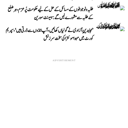
طلبہ و نوجوانوں کے مسائل کے حل کے لیے حکومت پُرعزم، ہر ضلع
کے طلبہ سے مشورے لیں گے: ہیمنت سورین
’مجاہدینِ آزادی نے گولیاں کھائیں، آپ انڈوں سے ڈرتی ہیں‘، سپریم
کورٹ میں مہوا موئترا کی سخت سرزنش
ADVERTISEMENT