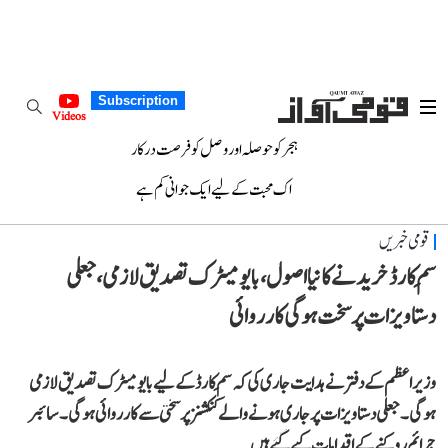
Subscription
Videos
ہجر کو حوصلہ اور وصل کو فرصت درکار
اک محبت کے لیے ایک جوانی کم ہے
قومی خبریں
سِم کارڈ خریدنے کا نیا اصول، بایومیٹرک تصدیق لازمی، جعلی
دستاویزات پر سخت ہوگی کارروائی
وزیر اعظم کے دفتر نے ہدایت جاری کی کہ سِم کارڈ کے لیے بایومیٹرک تصدیق لازمی
ہوگی۔ جعلی دستاویزات پر جاری ہونے والے کنکشنز پر سختی سے کارروائی ہوگی۔ سائبر
جرائم روکنے کے اقدامات کیے گئے ہیں