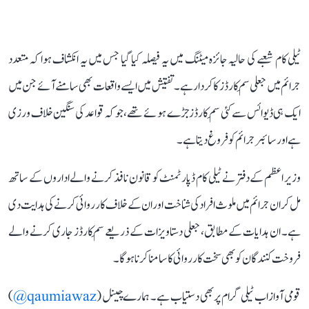
ٹیلی کام شعبے کی حالیہ جائزہ میٹنگ میں یہ فیصلہ کیا گیا جس میں یہ انکشاف ہوا کہ متعدد
جرائم میں جعلی سِم کارڈز کا کردار ہے۔ تفتیش میں ایسے واقعات بھی سامنے آئے جن میں
ایک ہی ڈیوائس سے کئی سِم کارڈز جڑے ہوئے تھے، جو کہ قواعد کی سنگین خلاف ورزی
ہے اور سائبر جرائم کو فروغ دیتا ہے۔
وزیر اعظم کے دفتر نے ٹیلی کام ڈپارٹمنٹ کو قانون نافذ کرنے والے اداروں کے ساتھ
مل کر ان جرائم میں ملوث افراد کی شناخت اور ان کے خلاف کارروائی کرنے کی ہدایت دی
ہے۔ ان ہدایات کے مطابق، جعلی دستاویزات کے ذریعے سِم کارڈز جاری کرنے والے
فروخت کنندگان کو بھی سخت کارروائی کا سامنا کرنا ہوگا۔
قومی آواز اب ٹیلی گرام پر بھی دستیاب ہے۔ ہمارے چینل (
qaumiawaz@
)