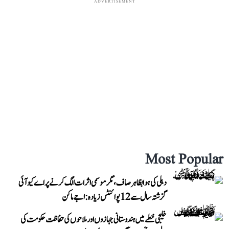
ADVERTISEMENT
Most Popular
دہلی کی ہوا بظاہر صاف، مگر موسمی اثرات الگ کرنے پر اے کیو آئی
گزشتہ سال سے 12 پوائنٹس زیادہ: اجے ماکن
خلیجی خطے میں ہندوستانی جہازوں اور ملاحوں کی حفاظت حکومت کی