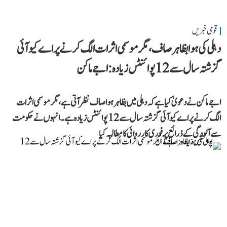
قومی خبریں
دہلی کی ہوا بظاہر صاف، مگر موسمی اثرات الگ کرنے پر اے کیو آئی
گزشتہ سال سے 12 پوائنٹس زیادہ: اجے ماکن
اجے ماکن نے دعویٰ کیا ہے کہ دہلی میں بظاہر ہوا صاف نظر آتی ہے، مگر موسمی اثرات
الگ کرنے پر اے کیو آئی گزشتہ سال سے 12 پوائنٹس زیادہ ہے۔ انہوں نے حکومت
سے آلودگی کے ذرائع پر فوری کارروائی کا مطالبہ کیا