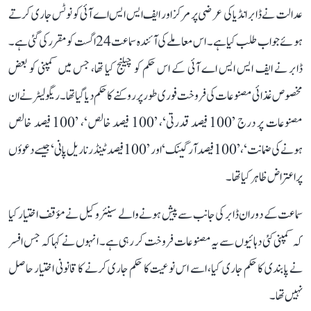
عدالت نے ڈابر انڈیا کی عرضی پر مرکز اور ایف ایس ایس اے آئی کو نوٹس جاری کرتے
ہوئے جواب طلب کیا ہے۔ اس معاملے کی آئندہ سماعت 24 اگست کو مقرر کی گئی ہے۔
ڈابر نے ایف ایس ایس اے آئی کے اس حکم کو چیلنج کیا تھا، جس میں کمپنی کو بعض
مخصوص غذائی مصنوعات کی فروخت فوری طور پر روکنے کا حکم دیا گیا تھا۔ ریگولیٹر نے ان
مصنوعات پر درج ’100 فیصد قدرتی‘، ’100 فیصد خالص‘، ’100 فیصد خالص
ہونے کی ضمانت‘، ’100 فیصد آرگینک‘ اور ’100 فیصد ٹینڈر ناریل پانی‘ جیسے دعوؤں
پر اعتراض ظاہر کیا تھا۔
سماعت کے دوران ڈابر کی جانب سے پیش ہونے والے سینئر وکیل نے مؤقف اختیار کیا
کہ کمپنی کئی دہائیوں سے یہ مصنوعات فروخت کر رہی ہے۔ انہوں نے کہا کہ جس افسر
نے پابندی کا حکم جاری کیا، اسے اس نوعیت کا حکم جاری کرنے کا قانونی اختیار حاصل
نہیں تھا۔