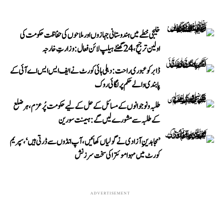
خلیجی خطے میں ہندوستانی جہازوں اور ملاحوں کی حفاظت حکومت کی
اولین ترجیح، 24 گھنٹے ہیلپ لائن فعال: وزارتِ خارجہ
ڈابر کو عبوری راحت: دہلی ہائی کورٹ نے ایف ایس ایس اے آئی کے
پابندی والے حکم پر لگائی روک
طلبہ و نوجوانوں کے مسائل کے حل کے لیے حکومت پُرعزم، ہر ضلع
کے طلبہ سے مشورے لیں گے: ہیمنت سورین
’مجاہدینِ آزادی نے گولیاں کھائیں، آپ انڈوں سے ڈرتی ہیں‘، سپریم
کورٹ میں مہوا موئترا کی سخت سرزنش
ADVERTISEMENT