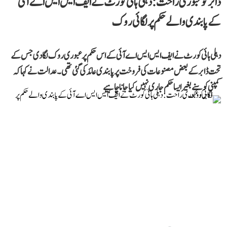
ڈابر کو عبوری راحت: دہلی ہائی کورٹ نے ایف ایس ایس اے آئی
کے پابندی والے حکم پر لگائی روک
دہلی ہائی کورٹ نے ایف ایس ایس اے آئی کے اس حکم پر عبوری روک لگا دی جس کے
تحت ڈابر کے بعض مصنوعات کی فروخت پر پابندی عائد کی گئی تھی۔ عدالت نے کہا کہ
کمپنی کو سنے بغیر ایسا حکم جاری نہیں کیا جانا چاہیے