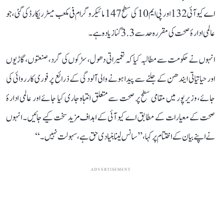
اے کیو آئی 132 اور پی ایم 10 کی سطح 147 مائیکروگرام فی مکعب میٹر ریکارڈ کی گئی، جو
عالمی ادارۂ صحت کی مقررہ حد سے 3.3 گنا زیادہ ہے۔
انہوں نے حکومت سے مطالبہ کیا کہ تعمیراتی دھول، سڑکوں کی گرد، صنعتوں، گاڑیوں
اور حیاتیاتی ایندھن کے جلنے سے پیدا ہونے والی آلودگی کے ذرائع پر فوری کارروائی کی
جائے، وزیرپور میں مقامی سطح پر صحت سے متعلق انتباہ جاری کیا جائے اور عالمی ادارۂ
صحت کے معیارات کے مطابق اے کیو آئی کے اہداف مزید سخت کیے جائیں۔ انہوں
نے اپنے بیان کے اختتام پر کہا، ’’سانس لینا بنیادی حق ہے، سہولت نہیں۔‘‘
ADVERTISEMENT