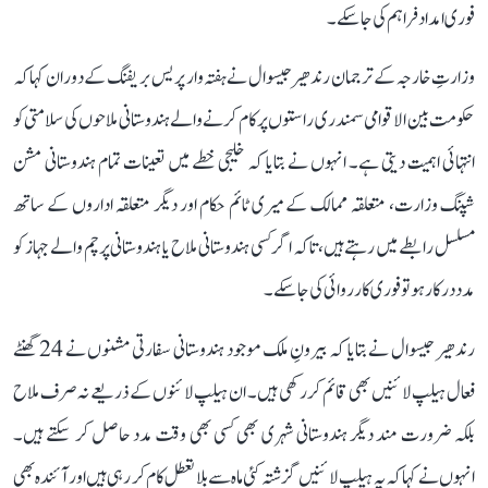
فوری امداد فراہم کی جا سکے۔
وزارتِ خارجہ کے ترجمان رندھیر جیسوال نے ہفتہ وار پریس بریفنگ کے دوران کہا کہ
حکومت بین الاقوامی سمندری راستوں پر کام کرنے والے ہندوستانی ملاحوں کی سلامتی کو
انتہائی اہمیت دیتی ہے۔ انہوں نے بتایا کہ خلیجی خطے میں تعینات تمام ہندوستانی مشن
شپنگ وزارت، متعلقہ ممالک کے میری ٹائم حکام اور دیگر متعلقہ اداروں کے ساتھ
مسلسل رابطے میں رہتے ہیں، تاکہ اگر کسی ہندوستانی ملاح یا ہندوستانی پرچم والے جہاز کو
مدد درکار ہو تو فوری کارروائی کی جا سکے۔
رندھیر جیسوال نے بتایا کہ بیرونِ ملک موجود ہندوستانی سفارتی مشنوں نے 24 گھنٹے
فعال ہیلپ لائنیں بھی قائم کر رکھی ہیں۔ ان ہیلپ لائنوں کے ذریعے نہ صرف ملاح
بلکہ ضرورت مند دیگر ہندوستانی شہری بھی کسی بھی وقت مدد حاصل کر سکتے ہیں۔
انہوں نے کہا کہ یہ ہیلپ لائنیں گزشتہ کئی ماہ سے بلا تعطل کام کر رہی ہیں اور آئندہ بھی