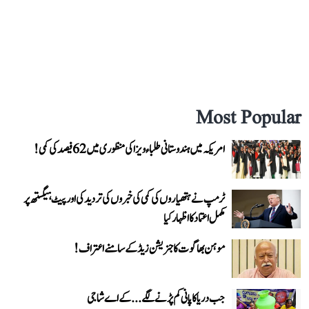
Most Popular
امریکہ میں ہندوستانی طلباء ویزا کی منظوری میں 62 فیصد کی کمی!
ٹرمپ نے ہتھیاروں کی کمی کی خبروں کی تردید کی اور پیٹ ہیگستھ پر
مکمل اعتماد کا اظہار کیا
موہن بھاگوت کا جنریشن زیڈ کے سامنے اعتراف!
جب دریا کا پانی کم پڑنے لگے...کے اے شاجی