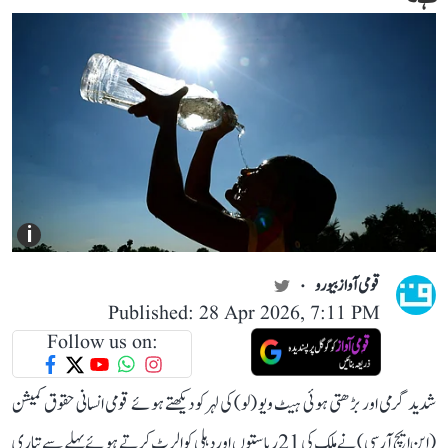
i
قومی آواز بیورو
Published: 28 Apr 2026, 7:11 PM
Follow us on:
شدید گرمی اور بڑھتی ہوئی ہیٹ ویو (لو) کی لہر کو دیکھتے ہوئے قومی انسانی حقوق کمیشن
(این ایچ آر سی) نے ملک کی 21 ریاستوں اور دہلی کو الرٹ کرتے ہوئے پہلے سے تیاری