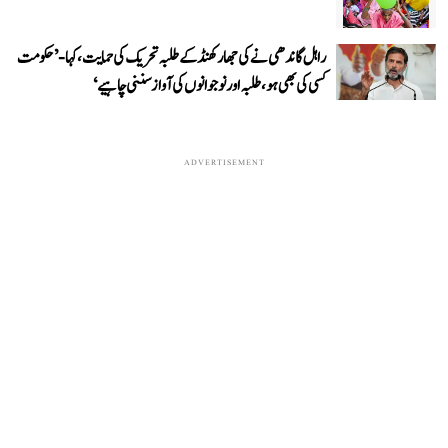
راہل گاندھی نے کی جھارکھنڈ کے طلبہ تحریک کی حمایت، کہا- ’حکومت
کسی کی بھی ہو، طلبہ اور نوجوانوں کی آواز سننی چاہیے‘
ADVERTISEMENT