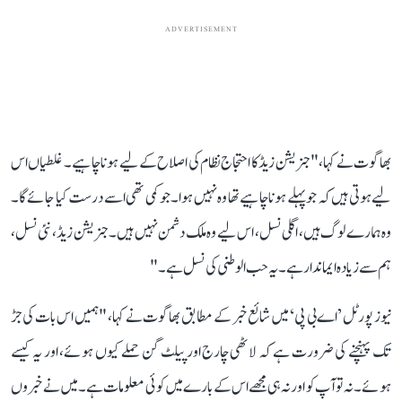
ADVERTISEMENT
بھاگوت نے کہا، " جنریشن زیڈ کا احتجاج نظام کی اصلاح کے لیے ہونا چاہیے۔ غلطیاں اس
لیے ہوتی ہیں کہ جو پہلے ہونا چاہیے تھا وہ نہیں ہوا۔ جو کمی تھی اسے درست کیا جائے گا۔
وہ ہمارے لوگ ہیں، اگلی نسل، اس لیے وہ ملک دشمن نہیں ہیں۔ جنریشن زیڈ ، نئی نسل،
ہم سے زیادہ ایماندار ہے۔ یہ حب الوطنی کی نسل ہے۔"
نیوز پورٹل ’اے بی پی‘ میں شائع خبر کے مطابق بھاگوت نے کہا، "ہمیں اس بات کی جڑ
تک پہنچنے کی ضرورت ہے کہ لاٹھی چارج اور پیلٹ گن حملے کیوں ہوئے، اور یہ کیسے
ہوئے۔ نہ تو آپ کو اور نہ ہی مجھے اس کے بارے میں کوئی معلومات ہے۔ میں نے خبروں