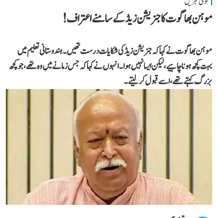
قومی خبریں
موہن بھاگوت کا جنریشن زیڈ کے سامنے اعتراف!
موہن بھاگوت نے کہاکہ جنریشن زیڈ کی شکایات درست تھیں۔ ہندوستانی تعلیم میں
بہت کچھ ہونا چاہیے، لیکن ایسا نہیں ہوا۔انہوں نے کہا کہ جس زمانے میں وہ تھے،جو کچھ
بزرگ کہتے تھے، اسے قبول کر لیتے۔