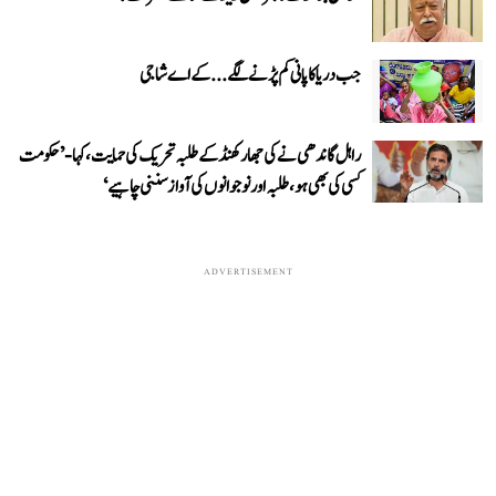
جب دریا کا پانی کم پڑنے لگے...کے اے شاجی
راہل گاندھی نے کی جھارکھنڈ کے طلبہ تحریک کی حمایت، کہا- ’حکومت
کسی کی بھی ہو، طلبہ اور نوجوانوں کی آواز سننی چاہیے‘
ADVERTISEMENT