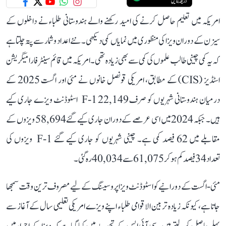
امریکہ میں تعلیم حاصل کرنے کی امید رکھنے والے ہندوستانی طلباء نے داخلوں کے
سیزن کے دوران ویزا کی منظوری میں نمایاں کمی دیکھی۔ نئے اعداد و شمار سے پتہ چلتا ہے
کہ یہ کمی چینی طالب علموں کی کمی سے بھی زیادہ تھی۔ امریکہ میں قائم سینٹر فار امیگریشن
اسٹڈیز (CIS) کے مطابق، امریکی قونصل خانوں نے مئی اور اگست 2025 کے
درمیان ہندوستانی شہریوں کو صرف 22,149 F-1 اسٹوڈنٹ ویزے جاری کیے
ہیں۔ جبکہ 2024 میں اسی عرصے کے دوران جاری کیے گئے 58,694 ویزوں کے
مقابلے میں 62 فیصد کمی ہے۔ چینی شہریوں کو جاری کیے گئے F-1 ویزوں کی
تعداد 34 فیصد کم ہو کر 61,075 سے 40,034 رہ گئی۔
مئی-اگست کے دورانیے کوا سٹوڈنٹ ویزا پروسیسنگ کے لیے مصروف ترین وقت سمجھا
جاتا ہے، کیونکہ زیادہ تر بین الاقوامی طلباء اپنے ویزے امریکی تعلیمی سال کے آغاز سے