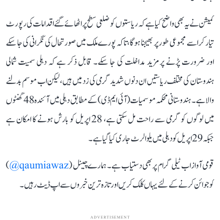
کمیشن نے یہ بھی واضح کیا ہے کہ ریاستوں کو ضلعی سطح پر اٹھائے گئے اقدامات کی رپورٹ
تیار کر اسے مجموعی طور پر بھیجنا ہوگا، تاکہ پورے ملک میں صورتحال کی نگرانی کی جا سکے
اور ضرورت پڑنے پر مزید مداخلت کی جا سکے۔ قابل ذکر ہے کہ دہلی سمیت شمالی
ہندوستان کی مختلف ریاستیں ان دنوں شدید گرمی کی زد میں ہیں، لیکن اب موسم بدلنے
والا ہے۔ ہندوستانی محکمہ موسمیات (آئی ایم ڈی) کے مطابق دہلی میں آئندہ 48 گھنٹوں
میں لوگوں کو گرمی سے راحت مل سکتی ہے، 28 اپریل کو بارش ہونے کا امکان ہے
جبکہ 29 اپریل کو دہلی میں یلو الرٹ جاری کیا گیا ہے۔
قومی آواز اب ٹیلی گرام پر بھی دستیاب ہے۔ ہمارے چینل (
qaumiawaz@
)
کو جوائن کرنے کے لئے یہاں کلک کریں اور تازہ ترین خبروں سے اپ ڈیٹ رہیں۔
ADVERTISEMENT