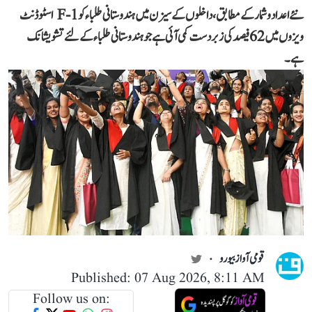
نئے اعداد و شمار کے مطابق، داخلوں کے سیزن میں ہندوستانی طلباء کو F-1 اسٹوڈنٹ
ویزوں میں 62 فیصد کی زبردست کمی آئی ہے جو ہندوستانی طلباء کے لئے تشویشانک
ہے۔
قومی آواز بیورو
Published: 07 Aug 2026, 8:11 AM
Follow us on: