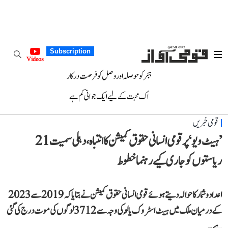
Subscription
Videos
ہجر کو حوصلہ اور وصل کو فرصت درکار
اک محبت کے لیے ایک جوانی کم ہے
قومی خبریں
’ہیٹ ویو‘ پر قومی انسانی حقوق کمیشن کا انتباہ، دہلی سمیت 21
ریاستوں کو جاری کیے رہنما خطوط
اعداد و شمار کا حوالہ دیتے ہوئے قومی انسانی حقوق کمیشن نے بتایا کہ 2019 سے 2023
کے درمیان ملک میں ہیٹ اسٹروک یا لُو کی وجہ سے 3712 لوگوں کی موت درج کی گئی
ہے۔