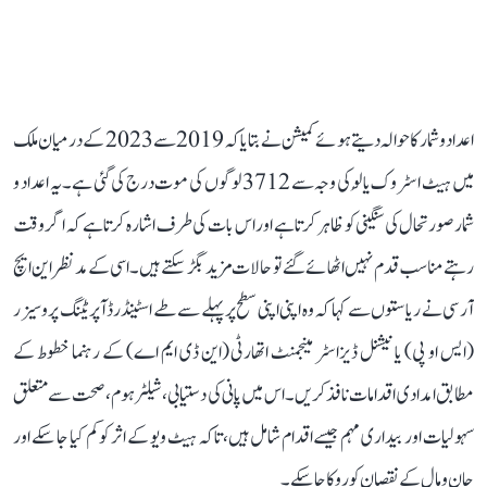
اعداد و شمار کا حوالہ دیتے ہوئے کمیشن نے بتایا کہ 2019 سے 2023 کے درمیان ملک
میں ہیٹ اسٹروک یا لُو کی وجہ سے 3712 لوگوں کی موت درج کی گئی ہے۔ یہ اعداد و
شمار صورتحال کی سنگینی کو ظاہر کرتا ہے اور اس بات کی طرف اشارہ کرتا ہے کہ اگر وقت
رہتے مناسب قدم نہیں اٹھائے گئے تو حالات مزید بگڑ سکتے ہیں۔ اسی کے مدنظر این ایچ
آر سی نے ریاستوں سے کہا کہ وہ اپنی اپنی سطح پر پہلے سے طے اسٹینڈرڈ آپریٹنگ پروسیزر
(ایس او پی) یا نیشنل ڈیزاسٹر مینجمنٹ اتھارٹی (این ڈی ایم اے) کے رہنما خطوط کے
مطابق امدادی اقدامات نافذ کریں۔ اس میں پانی کی دستیابی، شیلٹر ہوم، صحت سے متعلق
سہولیات اور بیداری مہم جیسے اقدام شامل ہیں، تاکہ ہیٹ ویو کے اثر کو کم کیا جا سکے اور
جان و مال کے نقصان کو روکا جا سکے۔