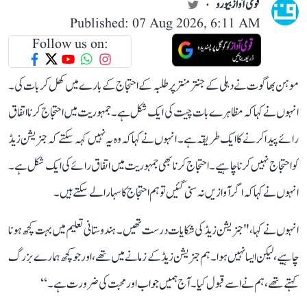
قومی آواز بیورو
Published: 07 Aug 2026, 6:11 AM
Follow us on:
موہن بھاگوت نے دہلی کے جنتر منتر پر طلبہ کے احتجاج کے بارے میں کھل کر بات کی۔
انہوں نے کہا کہ مظاہرے بات چیت کی ایک شکل ہے۔ جمہوریت میں احتجاج کرنا اتفاق
رائے پیدا کرنے کا ایک طریقہ ہے۔ انہوں نے کہا کہ وہ یہ نہیں کہہ سکتے کہ جنریشن زیڈ
کو احتجاج نہیں کرنا چاہیے۔احتجاج کرنا بھی جمہوریت میں اتفاق رائے کی ایک شکل ہے۔
انہو ں نے کہا کہ اگر آوازیں نہ سنی گئیں تو ہم احتجاج کا سہارا لے سکتے ہیں۔
انہوں نے کہا، " جنریشن زیڈ کی شکایات درست تھیں۔ ہندوستانی تعلیم میں بہت کچھ ہونا
چاہیے، لیکن ایسا نہیں ہوا۔ ہم جنریشن زیڈ کے زمانے میں تھے، اور جو کچھ ہمارے بزرگ
کہتے تھے، ہم نےاسے قبول کیا۔ آج ہمیں جواب اور محبت کی ضرورت ہے۔‘‘