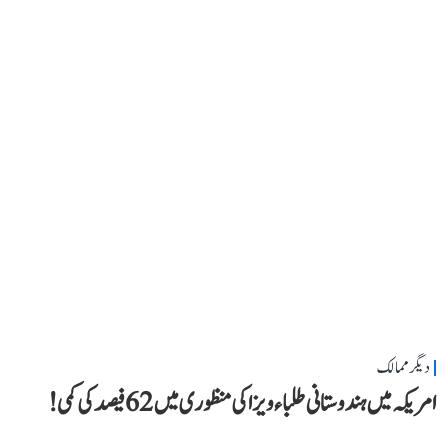
دیگر ممالک
امریکہ میں ہندوستانی طلباء ویزا کی منظوری میں 62 فیصد کی کمی!