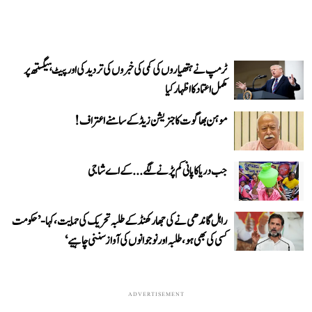
ٹرمپ نے ہتھیاروں کی کمی کی خبروں کی تردید کی اور پیٹ ہیگستھ پر
مکمل اعتماد کا اظہار کیا
موہن بھاگوت کا جنریشن زیڈ کے سامنے اعتراف!
جب دریا کا پانی کم پڑنے لگے...کے اے شاجی
راہل گاندھی نے کی جھارکھنڈ کے طلبہ تحریک کی حمایت، کہا- ’حکومت
کسی کی بھی ہو، طلبہ اور نوجوانوں کی آواز سننی چاہیے‘
ADVERTISEMENT