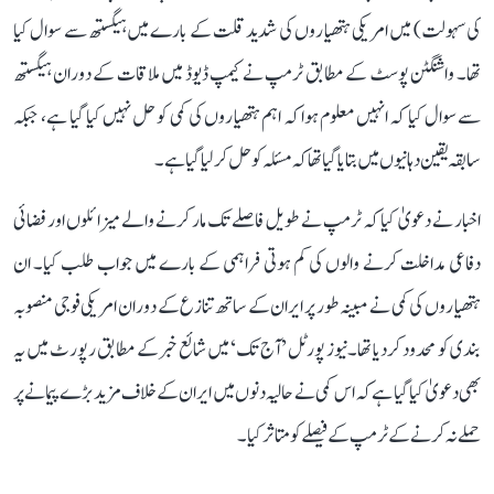
کی سہولت) میں امریکی ہتھیاروں کی شدید قلت کے بارے میں ہیگستھ سے سوال کیا
تھا۔ واشنگٹن پوسٹ کے مطابق ٹرمپ نے کیمپ ڈیوڈ میں ملاقات کے دوران ہیگستھ
سے سوال کیا کہ انہیں معلوم ہوا کہ اہم ہتھیاروں کی کمی کو حل نہیں کیا گیا ہے، جبکہ
سابقہ ​​یقین دہانیوں میں بتا یا گیا تھا کہ مسئلہ کو حل کر لیا گیا ہے۔
اخبار نے دعویٰ کیا کہ ٹرمپ نے طویل فاصلے تک مار کرنے والے میزائلوں اور فضائی
دفاعی مداخلت کرنے والوں کی کم ہوتی فراہمی کے بارے میں جواب طلب کیا۔ ان
ہتھیاروں کی کمی نے مبینہ طور پر ایران کے ساتھ تنازع کے دوران امریکی فوجی منصوبہ
بندی کو محدود کر دیا تھا۔نیوز پورٹل ’آج تک‘ میں شائع خبر کے مطابق رپورٹ میں یہ
بھی دعویٰ کیا گیا ہے کہ اس کمی نے حالیہ دنوں میں ایران کے خلاف مزید بڑے پیمانے پر
حملے نہ کرنے کے ٹرمپ کے فیصلے کو متاثر کیا۔