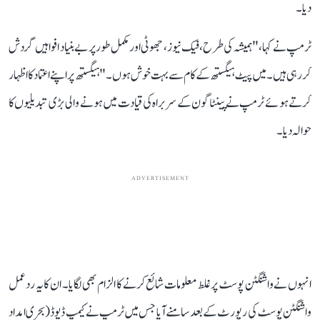
دیا۔
ٹرمپ نے کہا، "ہمیشہ کی طرح، فیک نیوز ، جھوٹی اور مکمل طور پر بے بنیاد افواہیں گردش
کر رہی ہیں۔ میں پیٹ ہیگستھ کے کام سے بہت خوش ہوں۔" ہیگستھ پر اپنے اعتماد کا اظہار
کرتے ہوئے ٹرمپ نے پینٹاگون کے سربراہ کی قیادت میں ہونے والی بڑی تبدیلیوں کا
حوالہ دیا۔
ADVERTISEMENT
انہوں نے واشنگٹن پوسٹ پر غلط معلومات شائع کرنے کا الزام بھی لگایا۔ ان کا یہ ردعمل
واشنگٹن پوسٹ کی رپورٹ کے بعد سامنے آیا جس میں ٹرمپ نے کیمپ ڈیوڈ (بحری امداد