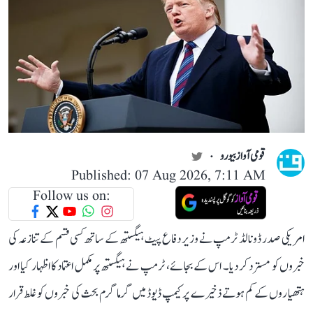
قومی آواز بیورو
Published: 07 Aug 2026, 7:11 AM
Follow us on:
امریکی صدر ڈونالڈ ٹرمپ نے وزیر دفاع پیٹ ہیگستھ کے ساتھ کسی قسم کے تنازعہ کی
خبروں کو مسترد کر دیا۔ اس کے بجائے، ٹرمپ نے ہیگستھ پر مکمل اعتماد کا اظہار کیا اور
ہتھیاروں کے کم ہوتے ذخیرے پر کیمپ ڈیوڈ میں گرما گرم بحث کی خبروں کو غلط قرار