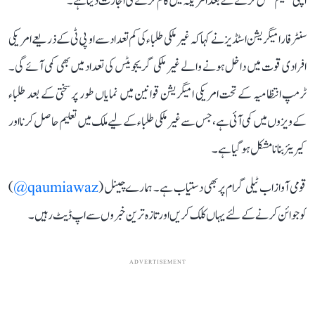
اپنی تعلیم مکمل کرنے کے بعد امریکہ میں کام کرنے کی اجازت دیتا ہے۔
سنٹر فار امیگریشن اسٹڈیز نے کہا کہ غیر ملکی طلباء کی کم تعداد سے او پی ٹی کے ذریعے امریکی
افرادی قوت میں داخل ہونے والے غیر ملکی گریجویٹس کی تعداد میں بھی کمی آئے گی۔
ٹرمپ انتظامیہ کے تحت امریکی امیگریشن قوانین میں نمایاں طور پر سختی کے بعد طلباء
کے ویزوں میں کمی آئی ہے، جس سے غیر ملکی طلباء کے لیے ملک میں تعلیم حاصل کرنا اور
کیریئر بنانا مشکل ہو گیا ہے۔
قومی آواز اب ٹیلی گرام پر بھی دستیاب ہے۔ ہمارے چینل (
qaumiawaz@
)
کو جوائن کرنے کے لئے یہاں کلک کریں اور تازہ ترین خبروں سے اپ ڈیٹ رہیں۔
ADVERTISEMENT