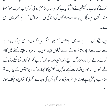
کرنے کو کہا ہے۔ کمیشن نے واضح کیا ہے کہ ہر سال بڑھتی ہوئی گرمی اب صرف موسم کا
مسئلہ نہیں ہے، بلکہ یہ براہ راست لوگوں کی زندگیوں اور معاش کے لیے خطرہ بن رہی
ہے۔
این ایچ آر سی نے اپنے خط میں ریاستوں کے چیف سکریٹریز کو ہدایت دی ہے کہ ہیٹ ویو
سے سب سے زیادہ متاثر ہونے والے طبقوں جیسے غریب اور مزدور طبقہ، کھلے میں کام
کرنے والے مزدور، بزرگ، بچے، نوزائیدہ اور خاص کر بے گھر لوگوں کی سیکورٹی کے
لیے ٹھوس اور فوری اقدامات کیے جائیں۔ کمیشن کا کہنا ہے کہ ان طبقوں کے پاس نہ تو
مناسب رہائش ہے اور نہ ہی ضروری وسائل جس کی وجہ سے گرمی کا اثر زیادہ مہلک ہوتا
ہے۔
ADVERTISEMENT