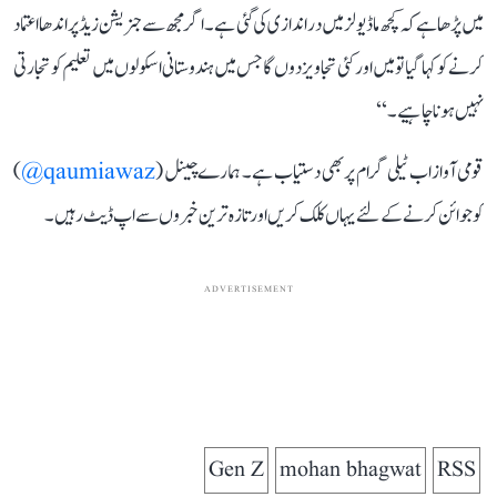
میں پڑھا ہے کہ کچھ ماڈیولز میں دراندازی کی گئی ہے۔ اگر مجھ سے جنریشن زیڈ پر اندھا اعتماد
کرنے کو کہا گیا تو میں اور کئی تجاویز دوں گا جس میں ہندوستانی اسکولوں میں تعلیم کو تجارتی
نہیں ہونا چاہیے۔‘‘
قومی آواز اب ٹیلی گرام پر بھی دستیاب ہے۔ ہمارے چینل (
qaumiawaz@
)
کو جوائن کرنے کے لئے یہاں کلک کریں اور تازہ ترین خبروں سے اپ ڈیٹ رہیں۔
ADVERTISEMENT
Gen Z
mohan bhagwat
RSS