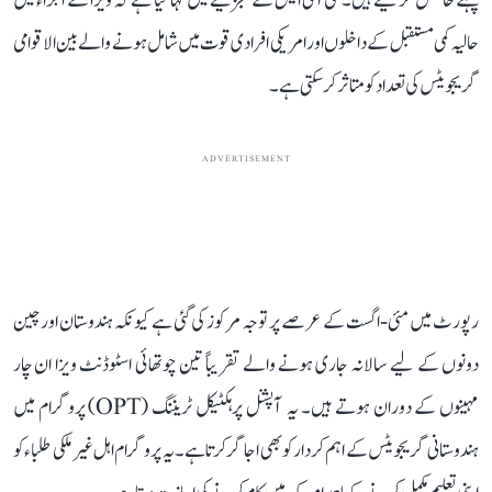
پہلے حاصل کر لیتے ہیں۔ سی آئی ایس کے تجزیے میں کہا گیا ہے کہ ویزا کے اجراء میں
حالیہ کمی مستقبل کے داخلوں اور امریکی افرادی قوت میں شامل ہونے والے بین الاقوامی
گریجویٹس کی تعداد کو متاثر کر سکتی ہے۔
ADVERTISEMENT
رپورٹ میں مئی-اگست کے عرصے پر توجہ مرکوز کی گئی ہے کیونکہ ہندوستان اور چین
دونوں کے لیے سالانہ جاری ہونے والے تقریباً تین چوتھائی اسٹوڈنٹ ویزا ان چار
مہینوں کے دوران ہوتے ہیں۔ یہ آپشنل پرہکٹیکل ٹریننگ (OPT) پروگرام میں
ہندوستانی گریجویٹس کے اہم کردار کو بھی اجاگر کرتا ہے۔ یہ پروگرام اہل غیر ملکی طلباء کو