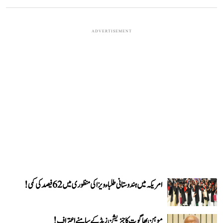
ADVERTISEMENT
امریکہ میں ہندوستانی طلباء ویزا کی منظوری میں 62 فیصد کی کمی!
موہن بھاگوت کا جنریشن زیڈ کے سامنے اعتراف!