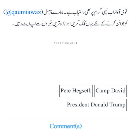
قومی آواز اب ٹیلی گرام پر بھی دستیاب ہے۔ ہمارے چینل (
qaumiawaz@
)
کو جوائن کرنے کے لئے یہاں کلک کریں اور تازہ ترین خبروں سے اپ ڈیٹ رہیں۔
ADVERTISEMENT
Pete Hegseth
Camp David
President Donald Trump
Comment(s)