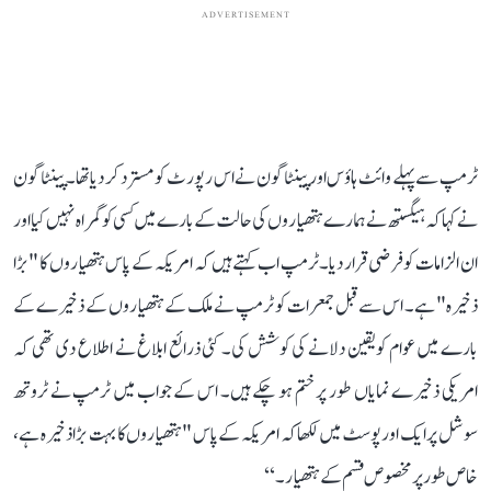
ADVERTISEMENT
ٹرمپ سے پہلے وائٹ ہاؤس اور پینٹاگون نے اس رپورٹ کو مسترد کر دیا تھا۔ پینٹاگون
نے کہا کہ ہیگستھ نے ہمارے ہتھیاروں کی حالت کے بارے میں کسی کو گمراہ نہیں کیا اور
ان الزامات کو فرضی قرار دیا۔ٹرمپ اب کہتے ہیں کہ امریکہ کے پاس ہتھیاروں کا "بڑا
ذخیرہ" ہے۔ اس سے قبل جمعرات کو ٹرمپ نے ملک کے ہتھیاروں کے ذخیرے کے
بارے میں عوام کو یقین دلانے کی کوشش کی۔ کئی ذرائع ابلاغ نے اطلاع دی تھی کہ
امریکی ذخیرے نمایاں طور پر ختم ہو چکے ہیں۔ اس کے جواب میں ٹرمپ نے ٹروتھ
سوشل پر ایک اور پوسٹ میں لکھا کہ امریکہ کے پاس "ہتھیاروں کا بہت بڑا ذخیرہ ہے،
خاص طور پر مخصوص قسم کے ہتھیار۔‘‘