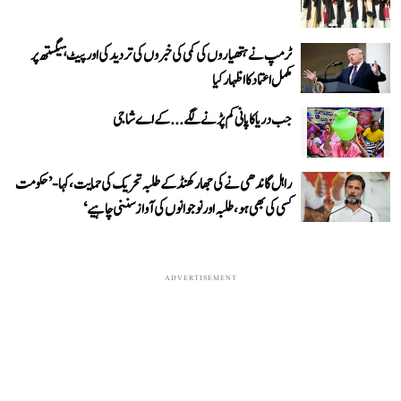
ٹرمپ نے ہتھیاروں کی کمی کی خبروں کی تردید کی اور پیٹ ہیگستھ پر
مکمل اعتماد کا اظہار کیا
جب دریا کا پانی کم پڑنے لگے...کے اے شاجی
راہل گاندھی نے کی جھارکھنڈ کے طلبہ تحریک کی حمایت، کہا- ’حکومت
کسی کی بھی ہو، طلبہ اور نوجوانوں کی آواز سننی چاہیے‘
ADVERTISEMENT