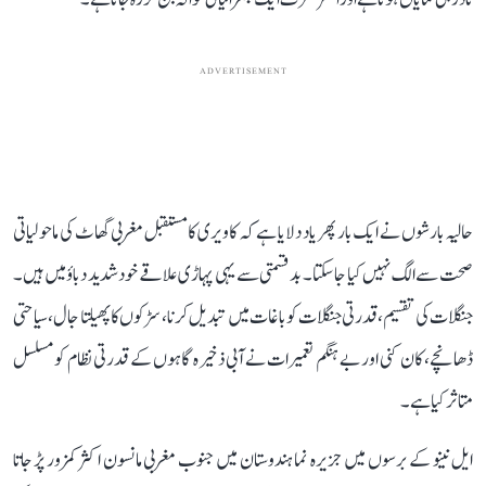
ADVERTISEMENT
حالیہ بارشوں نے ایک بار پھر یاد دلایا ہے کہ کاویری کا مستقبل مغربی گھاٹ کی ماحولیاتی
صحت سے الگ نہیں کیا جا سکتا۔ بدقسمتی سے یہی پہاڑی علاقے خود شدید دباؤ میں ہیں۔
جنگلات کی تقسیم، قدرتی جنگلات کو باغات میں تبدیل کرنا، سڑکوں کا پھیلتا جال، سیاحتی
ڈھانچے، کان کنی اور بے ہنگم تعمیرات نے آبی ذخیرہ گاہوں کے قدرتی نظام کو مسلسل
متاثر کیا ہے۔
ایل نینو کے برسوں میں جزیرہ نما ہندوستان میں جنوب مغربی مانسون اکثر کمزور پڑ جاتا