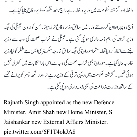
داخلہ اور گزشتہ حکومت میں وزیر داخلہ رہے راج ناتھ سنگھ کو وزیر دفاع بنایاگیا ہے۔
آج دوپہر اعلان کردہ نئے وزرا میں سابق وزیر دفاع نرملا سیتارمن کو ارون جیٹلی کی جگہ
وزیر خزانہ کی اہم ذمہ داری سونپی گئی ہے۔جیٹلی نے خراب صحت کی وجہ سے وزیر
بننےسے انکار کردیا تھا۔ سشما سوراج کی جگہ سابق خارجہ سکریٹری ایس جے شنکر کو نیا وزیر
خارجہ بنایا گیا ہے۔ سوراج بھی خراب صحت کی وجہ سے اس بار انتخابات میں کھڑی نہیں
ہوئی تھیں۔گزشتہ حکومت میں دیہی ترقی کے وزیر رہے نریندر سنگھ تومر کو پرانے محکمے
کے ساتھ وزارت زراعت کی بھی ذمہ داری سونپی گئی ہے۔
Rajnath Singh appointed as the new Defence
Minister, Amit Shah new Home Minister, S
Jaishankar new External Affairs Minister.
pic.twitter.com/6F1T4okJA8