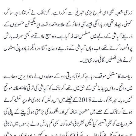
زرعی شعبہ بھی اسی طرح بڑی تبدیلی سے گزرا ہے۔ کرناٹک نے کرشنا راجہ ساگر،
کبنی، ہیماوتھی اور ہارانگی جیسے آبی ذخائر کے علاوہ متعدد لفٹ ایریگیشن منصوبوں کے
ذریعے آبپاشی کے رقبے میں مسلسل اضافہ کیا ہے۔ وہ وسیع علاقے جو کبھی صرف بارش
پر انحصار کرتے تھے، اب وہاں آبپاشی کے ذریعے دھان، گنا اور دیگر زیادہ پانی استعمال
کرنے والی فصلیں اگائی جا رہی ہیں۔
ریاست کا مستقل موقف رہا ہے کہ نوآبادیاتی دور کے معاہدوں نے، جو زیریں دھارے
میں واقع مدراس پریذیڈنسی کے حق میں تھے، کرناٹک کو آبپاشی کی ترقی کا منصفانہ موقع
نہیں دیا۔ سپریم کورٹ نے 2018 کے فیصلے میں اس دلیل کو جزوی طور پر تسلیم کرتے
ہوئے کرناٹک کے حصے میں معمولی اضافہ کیا اور بنگلورو کی بڑھتی ہوئی پینے کے پانی کی
ضروریات کو بھی تسلیم کیا لیکن نظرثانی شدہ کوٹہ بھی کم بارش والے برسوں میں ناکافی
ثابت ہوا، کیونکہ پانی کی طلب دریا کی فراہمی کی صلاحیت سے کہیں زیادہ تیزی سے بڑھی