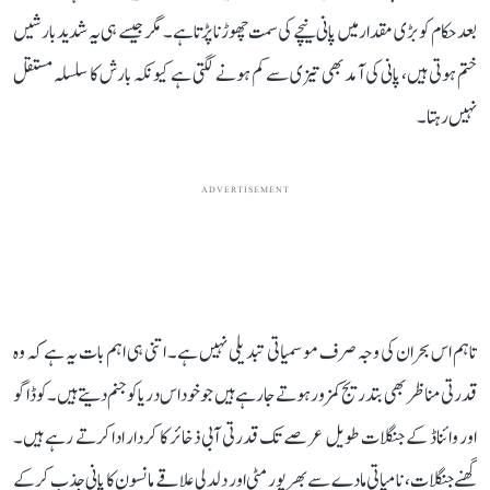
بعد حکام کو بڑی مقدار میں پانی نیچے کی سمت چھوڑنا پڑتا ہے۔ مگر جیسے ہی یہ شدید بارشیں
ختم ہوتی ہیں، پانی کی آمد بھی تیزی سے کم ہونے لگتی ہے کیونکہ بارش کا سلسلہ مستقل
نہیں رہتا۔
ADVERTISEMENT
تاہم اس بحران کی وجہ صرف موسمیاتی تبدیلی نہیں ہے۔ اتنی ہی اہم بات یہ ہے کہ وہ
قدرتی مناظر بھی بتدریج کمزور ہوتے جا رہے ہیں جو خود اس دریا کو جنم دیتے ہیں۔ کوڈاگو
اور وائناڈ کے جنگلات طویل عرصے تک قدرتی آبی ذخائر کا کردار ادا کرتے رہے ہیں۔
گھنے جنگلات، نامیاتی مادے سے بھرپور مٹی اور دلدلی علاقے مانسون کا پانی جذب کر کے