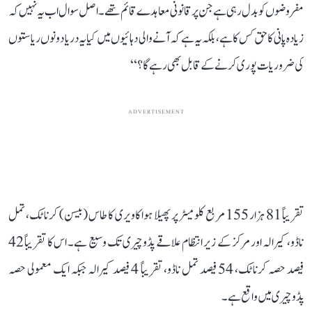
مفروضوں کو بدل رہی ہے جن پر قانونی معاہدے قائم تھے۔ اصل سوال اب یہ نہیں کہ
زیادہ پانی کا حق کس کا ہے، بلکہ یہ ہے کہ آنے والی دہائیوں میں کیا یہ دریا دونوں ریاستوں
کی ضروریات پوری کرنے کے قابل بھی رہے گا؟‘‘
ADVERTISEMENT
تقریباً 81 ہزار 155 مربع کلومیٹر پر پھیلا ہوا کاویری کا طاس (بیسن) کرناٹک، تمل
ناڈو، کیرالہ اور مرکز کے زیر انتظام علاقے پڈوچیری تک وسیع ہے۔ اس کا تقریباً 42
فیصد حصہ کرناٹک، 54 فیصد تمل ناڈو، تقریباً 4 فیصد کیرالہ جبکہ ایک معمولی حصہ
پڈوچیری میں واقع ہے۔