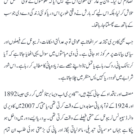
تصادم ٹل گیا۔ لیکن یہ عارضی سکون اس لیے نہیں آیا کہ حکومتوں نے کوئی مستقل حل
تلاش کر لیا، بلکہ اس لیے کہ بارش نے وقتی طور پر اس دریا کو نئی زندگی دے دی جو سب
کے ہاتھ سے پھسلتا جا رہا تھا۔
جب بھی کاویری تنازعہ سر اٹھاتا ہے عوامی توجہ عدالتی احکامات، ٹریبونل کے فیصلوں اور
سیاسی بیانات پر مرکوز ہو جاتی ہے۔ ٹی وی مباحثوں میں سوال یہی اٹھایا جاتا ہے کہ آیا
کرناٹک پانی روک رہا ہے یا تمل ناڈو اپنے حصے سے زیادہ پانی کا مطالبہ کر رہا ہے۔ اس شور
شرابے میں خود دریا کہیں پس منظر میں چلا جاتا ہے۔
مصنف اور ناقد او کے جانی کہتے ہیں، ’’کاویری اب ویسا برتاؤ نہیں کر رہی جیسا 1892
اور 1924 کے نوآبادیاتی معاہدوں کے وقت کرتی تھی، یا حتیٰ کہ 2007 میں کاویری
واٹر ڈسپیوٹس ٹریبونل کے حتمی فیصلے کے وقت کرتی تھی۔ یہ دریا ایسے دور میں داخل ہو
چکا ہے جہاں موسمیاتی تبدیلی، ماحولیاتی بگاڑ اور پانی کی بڑھتی ہوئی طلب ان تمام