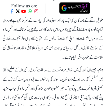
Follow us on:
طویل وقفے کے بعد کاویری ایک بار پھر جنوبی ہند کی سیاست کے مرکز میں ہے اور وہی
تمام پہلو دوبارہ سامنے آ گئے ہیں جو ہر بار اس تنازعہ کا حصہ بنتے ہیں۔ کرناٹک اور تمل ناڈو
کے درمیان الزامات اور جوابی الزامات، کسانوں کے احتجاج، کاویری واٹر مینجمنٹ اتھارٹی
کے سامنے قانونی دلائل اور سیاسی بیانات جن میں دریا کو علاقائی وقار اور ناانصافی کی
علامت کے طور پر پیش کیا جاتا ہے۔
تاہم، جیسے ہی کشیدگی میں اضافہ ہوا، قدرت نے مداخلت کر دی۔ کیرالہ کے ضلع وائناڈ
میں مسلسل کئی روز ہونے والی شدید مانسون کی بارشوں سے پڑوسی ریاست کرناٹک کے
کبنی آبی ذخیرے میں پانی کی آمد غیر معمولی طور پر بڑھ گئی اور تمل ناڈو کی جانب مزید
پانی چھوڑ دیا گیا۔ آبی ذخائر کی سطح بہتر ہوئی، سرکاری بیانات میں تلخی کم ہو گئی اور فوری