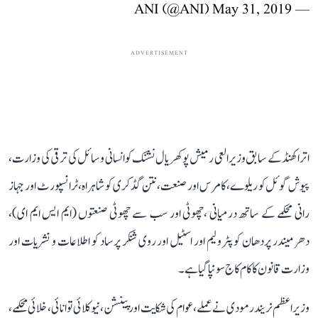
May 31, 2019
— ANI (@ANI)
ADVERTISEMENT
اتراکھنڈ کے سابق وزیرالعی رمیش پوکھریال نشنک کو انسانی وسائل کی ترقی کی وزارت ،
پیوش گوئل کو ریلوے،کامرس اور صنعت، نتن گڈکری کو شاہراہ ،ٹرانسپورٹ اور جہاز
رانی محکمے کے ساتھ درمیانی ،چھوٹی اور سب سے چھوٹی صنعتوں (ایم ایس ایم ای)،
دھرمیندر پردھان کو پٹرولیم اور اسٹیل اور روی شنکر پرساد کو اطلاعات و نشریات اور
وزارت قانون کا کام کاج سونپا گیا ہے۔
وزیراعظم نریندرمودی نےعملے، عوام کی شکایت اور پینشن، نیوکلائی توانائی، خلائی محکمے،