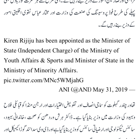
فراہمی اور صارفین امور کے وزیر بنے رہیں گے۔اسی طرح سے ہرسمرت کور بادل بھی
پہلے کی طرح فوڈ پروسیسنگ کی صنعت کی وزارت اور مختار عباس نقوی اقلیتی امور
کےوزیر بنے رہیں گے۔
Kiren Rijiju has been appointed as the Minister of
State (Independent Charge) of the Ministry of
Youth Affairs & Sports and Minister of State in the
Ministry of Minority Affairs.
pic.twitter.com/MNc5WMjahG
May 31, 2019
— ANI (@ANI)
تھاور چندر گہلوت کو سماجی انصاف اور تفویض اختیارات اور ارجن منڈا کو قبائلی فلاح
وبہبود کی وزارت میں وزیر بنایاگیا ہے۔ ڈاکٹر ہرش وردھن کو صحت ،خاندانی بہبود،
سائنس ٹیکنولوجی اور ارضیاتی سائنس کو وزیر بنایاگیا ہے اور ڈی وی سدانند گوڑا کیمیکل اور