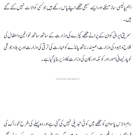
اہم پالیسی ساز مسئلے اور ایسے سبھی محکمے اپنے پاس رکھے ہیں جو کسی کو الاٹ نہیں کئے گئے
ہیں۔
سمریتی ایرانی کو ان کے پرانے محکمے کپڑے کی وزارت کے ساتھ ساتھ خواتین و اطفال کی
فلاح و بہبود کی وزارت، مہیندر ناتھ پانڈے کو مہارت کی ترقی کی وزارت اور پرہلاد جوشی
کو پارلیمانی امور اور کوئلہ اور کان کی وزارت کا وزیر بنایا گیا ہے۔
ADVERTISEMENT
رام ولاس پاسوان کو محکمے میں کوئی تبدیلی نہیں کی گئی ہے اور وہ پہلے کی طرح خوراک کی