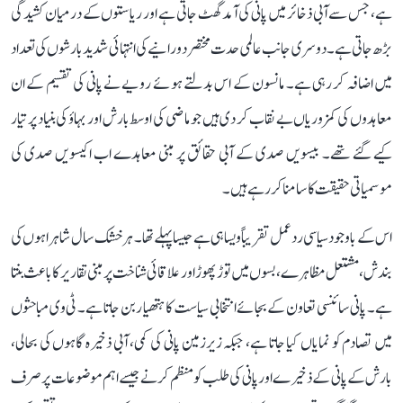
ہے، جس سے آبی ذخائر میں پانی کی آمد گھٹ جاتی ہے اور ریاستوں کے درمیان کشیدگی
بڑھ جاتی ہے۔ دوسری جانب عالمی حدت مختصر دورانیے کی انتہائی شدید بارشوں کی تعداد
میں اضافہ کر رہی ہے۔ مانسون کے اس بدلتے ہوئے رویے نے پانی کی تقسیم کے ان
معاہدوں کی کمزوریاں بے نقاب کر دی ہیں جو ماضی کی اوسط بارش اور بہاؤ کی بنیاد پر تیار
کیے گئے تھے۔ بیسویں صدی کے آبی حقائق پر مبنی معاہدے اب اکیسویں صدی کی
موسمیاتی حقیقت کا سامنا کر رہے ہیں۔
اس کے باوجود سیاسی ردعمل تقریباً ویسا ہی ہے جیسا پہلے تھا۔ ہر خشک سال شاہراہوں کی
بندش، مشتعل مظاہرے، بسوں میں توڑ پھوڑ اور علاقائی شناخت پر مبنی تقاریر کا باعث بنتا
ہے۔ پانی سائنسی تعاون کے بجائے انتخابی سیاست کا ہتھیار بن جاتا ہے۔ ٹی وی مباحثوں
میں تصادم کو نمایاں کیا جاتا ہے، جبکہ زیرزمین پانی کی کمی، آبی ذخیرہ گاہوں کی بحالی،
بارش کے پانی کے ذخیرے اور پانی کی طلب کو منظم کرنے جیسے اہم موضوعات پر صرف