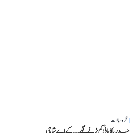
فکر و خیالات
جب دریا کا پانی کم پڑنے لگے...کے اے شاجی