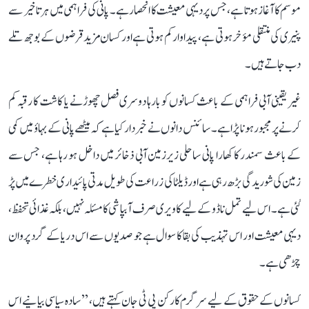
موسم کا آغاز ہوتا ہے، جس پر دیہی معیشت کا انحصار ہے۔ پانی کی فراہمی میں ہر تاخیر سے
پنیری کی منتقلی مؤخر ہوتی ہے، پیداوار کم ہوتی ہے اور کسان مزید قرضوں کے بوجھ تلے
دب جاتے ہیں۔
غیر یقینی آبی فراہمی کے باعث کسانوں کو بارہا دوسری فصل چھوڑنے یا کاشت کا رقبہ کم
کرنے پر مجبور ہونا پڑا ہے۔ سائنس دانوں نے خبردار کیا ہے کہ میٹھے پانی کے بہاؤ میں کمی
کے باعث سمندر کا کھارا پانی ساحلی زیرزمین آبی ذخائر میں داخل ہو رہا ہے، جس سے
زمین کی شوریدگی بڑھ رہی ہے اور ڈیلٹا کی زراعت کی طویل مدتی پائیداری خطرے میں پڑ
گئی ہے۔ اس لیے تمل ناڈو کے لیے کاویری صرف آبپاشی کا مسئلہ نہیں، بلکہ غذائی تحفظ،
دیہی معیشت اور اس تہذیب کی بقا کا سوال ہے جو صدیوں سے اس دریا کے گرد پروان
چڑھی ہے۔
کسانوں کے حقوق کے لیے سرگرم کارکن پی ٹی جان کہتے ہیں، ’’سادہ سیاسی بیانیے اس