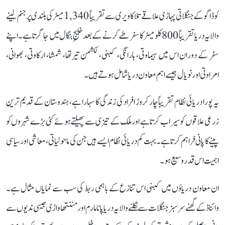
کوڈاگو کے جنگلاتی پہاڑی علاقے تلاکاویری سے تقریباً 1,340 میٹر کی بلندی پر جنم لینے
والا یہ دریا تقریباً 800 کلومیٹر کا سفر طے کرنے کے بعد خلیجِ بنگال میں جا گرتا ہے۔ اپنے
سفر کے دوران اس میں ہیماوتی، ہارانگی، کبنی، لکشمن تیرتھا، شمشا، ارکاوتی، بھوانی،
امراوتی اور نویال جیسے اہم معاون دریا شامل ہوتے ہیں۔
یہ پورا دریائی نظام تقریباً چار کروڑ افراد کی زندگی کا سہارا ہے، ہندوستان کے قدیم ترین
زرعی علاقوں کو سیراب کرتا ہے اور ملک کے تیزی سے پھیلتے ہوئے کئی بڑے شہروں کو
پینے کا پانی فراہم کرتا ہے۔ بہت کم دریائی نظام ایسے ہیں جن کی ماحولیاتی، معاشی اور سیاسی
اہمیت اس قدر وسیع ہو۔
ان معاون دریاؤں میں کبنی اس تنازع کے باہمی ربط کی سب سے نمایاں مثال ہے۔
وائناڈ کے گھنے سرسبز جنگلات سے نکلنے والا یہ دریا پانامارم اور مننتھاواڑی جیسی ندیوں سے