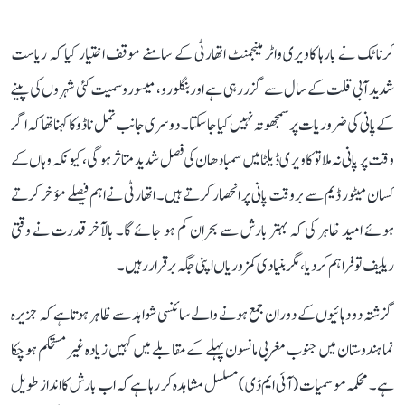
کرناٹک نے بارہا کاویری واٹر مینجمنٹ اتھارٹی کے سامنے موقف اختیار کیا کہ ریاست
شدید آبی قلت کے سال سے گزر رہی ہے اور بنگلورو، میسورو سمیت کئی شہروں کی پینے
کے پانی کی ضروریات پر سمجھوتہ نہیں کیا جا سکتا۔ دوسری جانب تمل ناڈو کا کہنا تھا کہ اگر
وقت پر پانی نہ ملا تو کاویری ڈیلٹا میں سمبا دھان کی فصل شدید متاثر ہوگی، کیونکہ وہاں کے
کسان میٹور ڈیم سے بروقت پانی پر انحصار کرتے ہیں۔ اتھارٹی نے اہم فیصلے مؤخر کرتے
ہوئے امید ظاہر کی کہ بہتر بارش سے بحران کم ہو جائے گا۔ بالآخر قدرت نے وقتی
ریلیف تو فراہم کر دیا، مگر بنیادی کمزوریاں اپنی جگہ برقرار رہیں۔
گزشتہ دو دہائیوں کے دوران جمع ہونے والے سائنسی شواہد سے ظاہر ہوتا ہے کہ جزیرہ
نما ہندوستان میں جنوب مغربی مانسون پہلے کے مقابلے میں کہیں زیادہ غیر مستحکم ہو چکا
ہے۔ محکمہ موسمیات (آئی ایم ڈی) مسلسل مشاہدہ کر رہا ہے کہ اب بارش کا انداز طویل