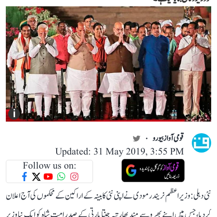
i
قومی آواز بیورو
Updated: 31 May 2019, 3:55 PM
Follow us on:
نئی دہلی: وزیراعظم نریندرمودی نے اپنی نئی کابینہ کے اراکین کے محکموں کی آج اعلان
کردیا،جس میں اپنے بھروسے مند بھارتیہ جنتا پارتی کے صدر امت شاہ کو ایک نیا وزیر