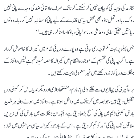
تنازعہ کی پیچیدگی کو بیان نہیں کر سکتے۔ کرناٹک صرف علاقائی ضد کی وجہ سے پانی نہیں
روک رہا اور تمل ناڈو بھی محض سیاسی فائدے کے لیے پانی کا مطالبہ نہیں کر رہا۔ دونوں
ریاستیں حقیقی سماجی، معاشی اور ماحولیاتی دباؤ کا سامنا کر رہی ہیں۔‘‘
جس پہلو پر بہت کم توجہ دی جاتی ہے وہ پورے دریائی نظام میں کیرالہ کا خاموش کردار
ہے۔ اگرچہ پانی کی تقسیم کے موجودہ انتظام میں کیرالہ کا حصہ نسبتاً کم ہے لیکن وائناڈ کے
جنگلات دریا کو زندہ رکھنے میں غیر معمولی اہمیت رکھتے ہیں۔
برہماگیری کی پہاڑیوں سے نکلنے والی پانامارم، مننتھاواڑی اور دیگر ندیاں مل کر کبنی دریا
تشکیل دیتی ہیں، جو بعد میں کرناٹک میں داخل ہوتا ہے۔ وائناڈ میں ہونے والی ہر شدید
بارش کبنی ڈیم میں پانی کی سطح بڑھا دیتی ہے، جبکہ ان جنگلات میں بارش کی کمی زیریں
علاقوں تک پانی کی آمد کو کم کر دیتی ہے۔ اس کے باوجود کیرالہ سیاسی مباحثوں میں شاذ و
نادر ہی نمایاں ہوتا ہے اور اکثر صرف ایک جغرافیائی حوالہ بن کر رہ جاتا ہے۔