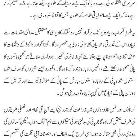
سرسری گفتگو ہوتی ہے۔ دریا کو ایک ایسے وسیلے کے طور پر دیکھا جاتا ہے جسے تقسیم کرنا
ہے، نہ کہ ایک ایسے ماحولیاتی نظام کے طور پر جس کا تحفظ ضروری ہے۔
یہ طرزِ فکر اب زیادہ دیر تک برقرار نہیں رہ سکتا۔ کاویری کا مستقبل عدالتی مقدمات سے
زیادہ اس کے قدرتی ماحولیاتی نظام کی بحالی پر منحصر ہوگا۔ کوڈاگو اور وائناڈ کے جنگلات کا
تحفظ اتنا ہی اہم ہونا چاہیے جتنا نئے آبی ذخائر کی تعمیر۔ وہ دلدلی علاقے جو کبھی مانسون کا
پانی محفوظ رکھتے تھے، انہیں دوبارہ زندہ کرنا ہوگا۔ بنگلورو جیسے شہروں کو صاف شدہ
استعمال شدہ پانی کے دوبارہ استعمال، بارش کے پانی کے مؤثر ذخیرے اور ترسیل کے
دوران پانی کے ضیاع میں کمی پر زیادہ توجہ دینی ہوگی۔
کرناٹک اور تمل ناڈو دونوں میں زراعت کو بتدریج ایسے آبپاشی نظام اور فصلی طریقوں
کی طرف منتقل کرنا ہوگا جو پانی کی بدلتی ہوئی حقیقتوں سے ہم آہنگ ہوں، لیکن کسانوں کی
روزی روٹی بھی متاثر نہ ہو۔ اسی طرح ایک شفاف اور منصفانہ آبی قلت کی تقسیم کے