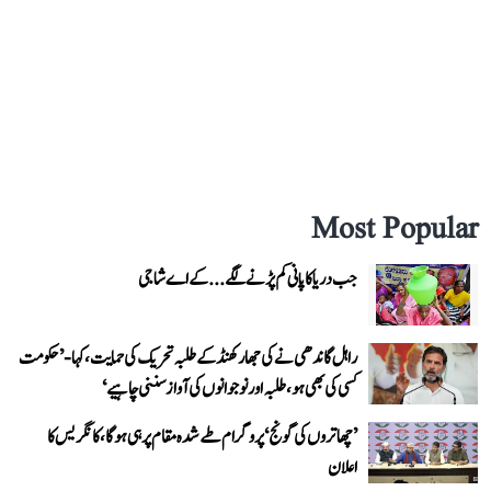
Most Popular
جب دریا کا پانی کم پڑنے لگے...کے اے شاجی
راہل گاندھی نے کی جھارکھنڈ کے طلبہ تحریک کی حمایت، کہا- ’حکومت
کسی کی بھی ہو، طلبہ اور نوجوانوں کی آواز سننی چاہیے‘
’چھاتروں کی گونج‘ پروگرام طے شدہ مقام پر ہی ہوگا، کانگریس کا
اعلان