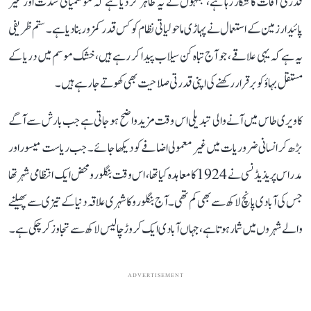
قدرتی آفات کا شکار رہا ہے، جنہوں نے یہ ظاہر کر دیا ہے کہ موسمیاتی شدت اور غیر
پائیدار زمین کے استعمال نے پہاڑی ماحولیاتی نظام کو کس قدر کمزور بنا دیا ہے۔ ستم ظریفی
یہ ہے کہ یہی علاقے، جو آج تباہ کن سیلاب پیدا کر رہے ہیں، خشک موسم میں دریا کے
مستقل بہاؤ کو برقرار رکھنے کی اپنی قدرتی صلاحیت بھی کھوتے جا رہے ہیں۔
کاویری طاس میں آنے والی تبدیلی اس وقت مزید واضح ہو جاتی ہے جب بارش سے آگے
بڑھ کر انسانی ضروریات میں غیر معمولی اضافے کو دیکھا جائے۔ جب ریاست میسور اور
مدراس پریذیڈنسی نے 1924 کا معاہدہ کیا تھا، اس وقت بنگلورو محض ایک انتظامی شہر تھا
جس کی آبادی پانچ لاکھ سے بھی کم تھی۔ آج بنگلورو کا شہری علاقہ دنیا کے تیزی سے پھیلنے
والے شہروں میں شمار ہوتا ہے، جہاں آبادی ایک کروڑ چالیس لاکھ سے تجاوز کر چکی ہے۔
ADVERTISEMENT