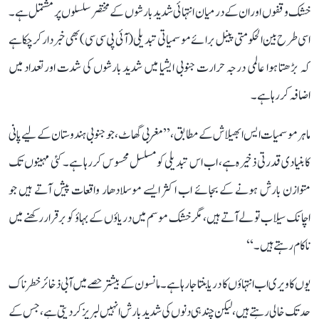
خشک وقفوں اور ان کے درمیان انتہائی شدید بارشوں کے مختصر سلسلوں پر مشتمل ہے۔
اسی طرح بین الحکومتی پینل برائے موسمیاتی تبدیلی (آئی پی سی سی) بھی خبردار کر چکا ہے
کہ بڑھتا ہوا عالمی درجہ حرارت جنوبی ایشیا میں شدید بارشوں کی شدت اور تعداد میں
اضافہ کر رہا ہے۔
ماہر موسمیات ایس ابھیلاش کے مطابق، ’’مغربی گھاٹ، جو جنوبی ہندوستان کے لیے پانی
کا بنیادی قدرتی ذخیرہ ہے، اب اس تبدیلی کو مسلسل محسوس کر رہا ہے۔ کئی مہینوں تک
متوازن بارش ہونے کے بجائے اب اکثر ایسے موسلادھار واقعات پیش آتے ہیں جو
اچانک سیلاب تو لے آتے ہیں، مگر خشک موسم میں دریاؤں کے بہاؤ کو برقرار رکھنے میں
ناکام رہتے ہیں۔‘‘
یوں کاویری اب انتہاؤں کا دریا بنتا جا رہا ہے۔ مانسون کے بیشتر حصے میں آبی ذخائر خطرناک
حد تک خالی رہتے ہیں، لیکن چند ہی دنوں کی شدید بارش انہیں لبریز کر دیتی ہے، جس کے