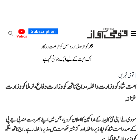
Subscription
Videos
ہجر کو حوصلہ اور وصل کو فرصت درکار
اک محبت کے لیے ایک جوانی کم ہے
قومی خبریں
امت شاہ کو وزارت داخلہ، راج ناتھ کو وزارت دفاع، نرملا کو وزارت
خزانہ
مودی نے اپنی نئی کابینہ کے اراکین کا اعلان کردیا، جس میں اپنے بھروسے مند بی جے پی
کے صدر امت شاہ کو نیا وزیر داخلہ اور گزشتہ حکومت میں وزیر داخلہ رہے راج ناتھ سنگھ
کو وزیر دفاع بنایا گیا ہے۔