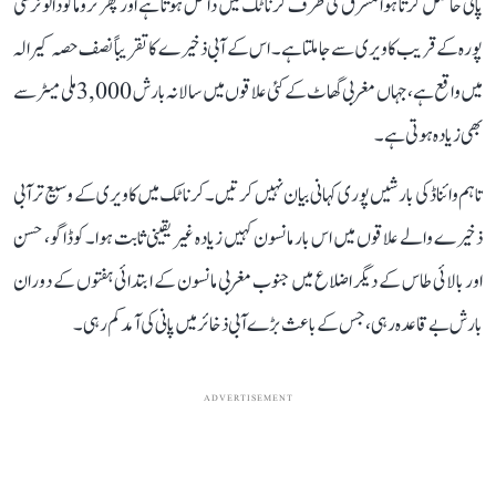
پانی حاصل کرتا ہوا مشرق کی طرف کرناٹک میں داخل ہوتا ہے اور پھر تروماکودالو نرسی
پورہ کے قریب کاویری سے جا ملتا ہے۔ اس کے آبی ذخیرے کا تقریباً نصف حصہ کیرالہ
میں واقع ہے، جہاں مغربی گھاٹ کے کئی علاقوں میں سالانہ بارش 3,000 ملی میٹر سے
بھی زیادہ ہوتی ہے۔
تاہم وائناڈ کی بارشیں پوری کہانی بیان نہیں کرتیں۔ کرناٹک میں کاویری کے وسیع تر آبی
ذخیرے والے علاقوں میں اس بار مانسون کہیں زیادہ غیر یقینی ثابت ہوا۔ کوڈاگو، حسن
اور بالائی طاس کے دیگر اضلاع میں جنوب مغربی مانسون کے ابتدائی ہفتوں کے دوران
بارش بے قاعدہ رہی، جس کے باعث بڑے آبی ذخائر میں پانی کی آمد کم رہی۔
ADVERTISEMENT