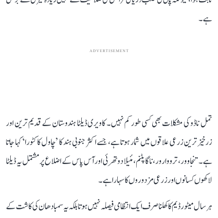
ہے۔
ADVERTISEMENT
تمل ناڈو کی مشکلات بھی کسی طور کم نہیں۔ کاویری ڈیلٹا ہندوستان کے قدیم ترین اور
زرخیز ترین زرعی علاقوں میں شمار ہوتا ہے، جسے اکثر جنوبی ہند کا ’چاول کا کٹورا‘ کہا جاتا
ہے۔ تنجاوور، ترووارور، ناگاپٹنم، مئیلا دوتھرئی اور آس پاس کے اضلاع پر مشتمل یہ ڈیلٹا
لاکھوں کسانوں اور زرعی مزدوروں کا سہارا ہے۔
ہر سال میٹور ڈیم کا کھلنا صرف ایک انتظامی فیصلہ نہیں ہوتا بلکہ یہ سمبا دھان کی کاشت کے