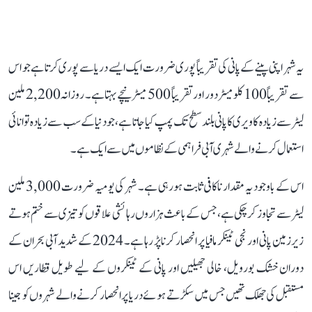
یہ شہر اپنی پینے کے پانی کی تقریباً پوری ضرورت ایک ایسے دریا سے پوری کرتا ہے جو اس
سے تقریباً 100 کلومیٹر دور اور تقریباً 500 میٹر نیچے بہتا ہے۔ روزانہ 2,200 ملین
لیٹر سے زیادہ کاویری کا پانی بلند سطح تک پمپ کیا جاتا ہے، جو دنیا کے سب سے زیادہ توانائی
استعمال کرنے والے شہری آبی فراہمی کے نظاموں میں سے ایک ہے۔
اس کے باوجود یہ مقدار ناکافی ثابت ہو رہی ہے۔ شہر کی یومیہ ضرورت 3,000 ملین
لیٹر سے تجاوز کر چکی ہے، جس کے باعث ہزاروں رہائشی علاقوں کو تیزی سے ختم ہوتے
زیرزمین پانی اور نجی ٹینکر مافیا پر انحصار کرنا پڑ رہا ہے۔ 2024 کے شدید آبی بحران کے
دوران خشک بورویل، خالی جھیلیں اور پانی کے ٹینکروں کے لیے طویل قطاریں اس
مستقبل کی جھلک تھیں جس میں سکڑتے ہوئے دریا پر انحصار کرنے والے شہروں کو جینا