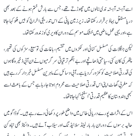
اسے آہستہ آہستہ ندی نالوں میں چھوڑتے تھے، جس سے بارش ختم ہونے کے بعد بھی
دریا مستقل بہاؤ برقرار رکھتا تھا۔ زیرزمین پانی کے اس تدریجی اخراج کو بیس فلو کہا جاتا
ہے، اور یہی عمل ماضی میں خشک موسم کے دوران کاویری کو زندہ رکھتا تھا۔
لیکن جنگلات کی مسلسل کٹائی اور ٹکڑوں میں تقسیم، باغات کی توسیع، سڑکوں کی تعمیر،
پتھر کی کان کنی، سیاحتی ڈھانچے اور بے ہنگم ترقیاتی سرگرمیوں نے ان آبی ذخیرہ گاہوں
کی قدرتی صلاحیت کو کمزور کر دیا ہے۔ آبی وسائل کے ماہرین مسلسل خبردار کر رہے ہیں
کہ مغربی گھاٹ اپنی اس قدرتی صلاحیت سے محروم ہوتا جا رہا ہے جس کے باعث اسے
کبھی ہندوستان کا عظیم قدرتی ’اسفنج‘ کہا جاتا تھا۔
اس کے اثرات پورے دریائی طاس میں واضح طور پر دکھائی دے رہے ہیں۔ کوڈاگو میں
حالیہ برسوں کے دوران بار بار لینڈ سلائیڈنگ اور سیلاب آئے ہیں۔ وائناڈ بھی تباہ کن