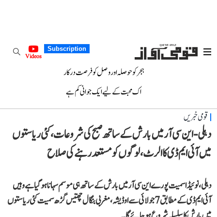
Subscription
Videos
ہجر کو حوصلہ اور وصل کو فرصت درکار
اک محبت کے لیے ایک جوانی کم ہے
قومی خبریں
دہلی-این سی آر میں بارش کے ساتھ صبح کی شروعات، کئی ریاستوں
میں آئی ایم ڈی کا الرٹ، لوگوں کو مستعد رہنے کی صلاح
دہلی، نوئیڈا سمیت پورے این سی آر میں بارش کے ساتھ ہی موسم سہانا ہو گیا ہے وہیں
آئی ایم ڈی کے مطابق 7 جولائی سے اوڈیشہ، مغربی بنگال چھتیس گڑھ سمیت کئی ریاستوں
میں بارش کا سلسلہ شروع ہو جائے گا۔