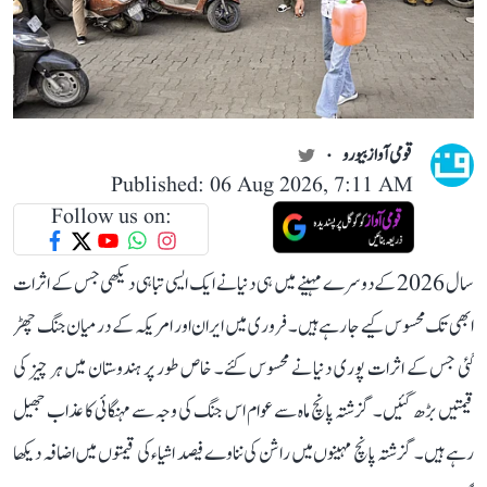
قومی آواز بیورو
Published: 06 Aug 2026, 7:11 AM
Follow us on:
سال 2026 کے دوسرے مہینے میں ہی دنیا نے ایک ایسی تباہی دیکھی جس کے اثرات
ابھی تک محسوس کیے جا رہے ہیں۔ فروری میں ایران اور امریکہ کے درمیان جنگ چھڑ
گئی جس کے اثرات پوری دنیا نے محسوس کئے۔ خاص طور پر ہندوستان میں ہر چیز کی
قیمتیں بڑھ گئیں۔ گزشتہ پانچ ماہ سے عوام اس جنگ کی وجہ سے مہنگائی کا عذاب جھیل
رہے ہیں۔ گزشتہ پانچ مہینوں میں راشن کی نناوے فیصد اشیاء کی قیمتوں میں اضافہ دیکھا