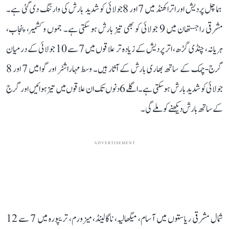
ہماچل پردیش اور اتراکھنڈ میں 7 اور 8 جولائی کو شدید بارش کی وارننگ دی گئی ہے۔
مشرقی راجستھان میں 9 جولائی کو بھی تیز بارش ہو سکتی ہے۔ جموں و کشمیر، پنجاب،
ہریانہ، چنڈی گڑھ، اتر پردیش کے زیادہ تر علاقوں میں 7 سے 10 جولائی کے درمیان
گرج-چمک کے ساتھ بھاری بارش کے آثار ہیں۔ وسط مہاراشٹر اور گوا میں 7 اور 8
جولائی کو شدید بارش ہو سکتی ہے۔ اگلے 6 دنوں تک ان علاقوں میں تیز ہوائیں اور گرج
کے ساتھ بارش دیکھنے کو ملے گی۔
ADVERTISEMENT
شمال مشرقی ریاستوں میں آسام، میگھالیہ، ناگالینڈ، میزورم، تریپورہ میں 7 سے 12