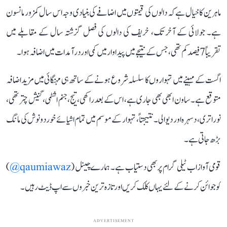
ماہرین کا خیال ہے کہ دالوں کی قیمتوں میں اضافے کی بنیادی وجہ اس سال کمزور مانسون
ہے۔ جولائی کے آخر تک، خریف کی دالوں کی فصل گزشتہ سال کے مقابلے میں
تقریباً 7 فیصد کم تھی، جس کے نتیجے میں پیداوار میں کمی اور درآمدات میں اضافہ ہوا۔
اگست کے مہینے میں تہواروں کا سلسلہ شروع ہونے کے ساتھ ہی مہنگائی میں مزید اضافہ
متوقع ہے۔ ساون ابھی بھی جاری ہے، اس کے بعد راکھی، تیج، جنم اشٹمی، گنیش چترتھی،
نوراتری، دسہرہ اور دیوالی۔ نتیجتاً، تہوار کے موسم میں تمام اشیائے خوردونوش کی مانگ
بڑھ جاتی ہے۔
قومی آواز اب ٹیلی گرام پر بھی دستیاب ہے۔ ہمارے چینل (
qaumiawaz@
)
کو جوائن کرنے کے لئے یہاں کلک کریں اور تازہ ترین خبروں سے اپ ڈیٹ رہیں۔
ADVERTISEMENT