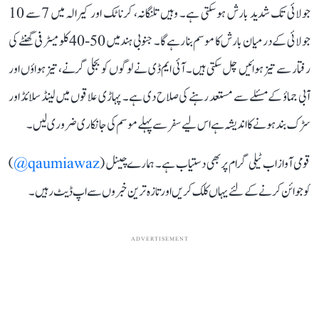
جولائی تک شدید بارش ہو سکتی ہے۔ وہیں تلنگانہ، کرناٹک اور کیرالہ میں 7 سے 10
جولائی کے درمیان بارش کا موسم بنا رہے گا۔ جنوبی ہند میں 50-40 کلومیٹر فی گھنٹے کی
رفتار سے تیز ہوائیں چل سکتی ہیں۔ آئی ایم ڈی نے لوگوں کو بجلی گرنے، تیز ہواؤں اور
آبی جماؤ کے مسئلے سے مستعد رہنے کی صلاح دی ہے۔ پہاڑی علاقوں میں لینڈ سلائڈ اور
سڑک بند ہونے کا اندیشہ ہے اس لیے سفر سے پہلے موسم کی جانکاری ضروری لیں۔
قومی آواز اب ٹیلی گرام پر بھی دستیاب ہے۔ ہمارے چینل (
qaumiawaz@
)
کو جوائن کرنے کے لئے یہاں کلک کریں اور تازہ ترین خبروں سے اپ ڈیٹ رہیں۔
ADVERTISEMENT