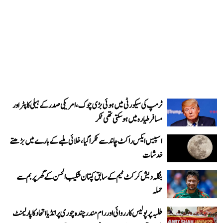
ٹرمپ کی سیکورٹی میں ہوئی بڑی چوک، امریکی صدر کے ہیلی کاپٹر اور
مسافر طیارہ میں ہو سکتی تھی ٹکر
اسپیس ایکس راکٹ چاند سے ٹکرا گیا، خلائی ملبے کے بارے میں بڑھتے
خدشات
بنگلہ دیش کرکٹ ٹیم کے سابق کپتان شکیب الحسن کے گھر پر بم سے
حملہ
طلبہ پر پولیس کارروائی اور رام مندر چندہ چوری پر انڈیا اتحاد کا پارلیمنٹ