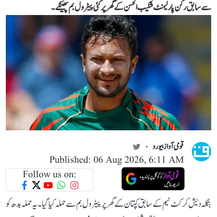
سے سابق رکن پارلیمنٹ شکیب الحسن کے گھر پر کئی پیٹرول بم پھینکے۔
قومی آواز بیورو
Published: 06 Aug 2026, 6:11 AM
Follow us on:
بنگلہ دیش کرکٹ ٹیم کے سابق کپتان کے گھر پر پیٹرول بم سے حملہ کیا گیا۔ یہ حملہ بدھ کو