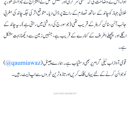
ہوا۔ اس نے وضاحت کی کہ شمسی سرگرمی اور کشش ثقل کے امتزاج نے نادانستہ طور پر
خلائی جہاز کو چاند کے ساتھ تصادم کے راستے پر ڈال دیا۔ متوقع اثر کی جگہ چاند کی مغربی
جانب آئن سٹائن کریٹر کے قریب تھی (جو سورج کی روشنی میں رہتی ہے)۔ یہ چاند کے
اگلے اور پچھلے اطراف کے کنارے کے قریب ہے، جنہیں زمین سے دیکھنا بہت مشکل
ہے۔
قومی آواز اب ٹیلی گرام پر بھی دستیاب ہے۔ ہمارے چینل (
qaumiawaz@
)
کو جوائن کرنے کے لئے یہاں کلک کریں اور تازہ ترین خبروں سے اپ ڈیٹ رہیں۔
ADVERTISEMENT