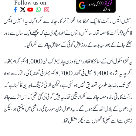
Follow us on:
اسپیس ایکس راکٹ کا ایک بھٹکا ہوا ٹکڑا آخر کار چاند سے ٹکرا گیا۔ یہ اسپیس ایکس
فالکن 9 راکٹ کا حصہ تھا۔ سائنس دانوں نے اطلاع دی ہے کہ پچھلے ایک سال سے دور
بھٹکے جانے کے بعد، یہ بدھ کے روز پیش گوئی کے مطابق چاند سے ٹکرا گیا۔
یہ ٹکڑا سکول بس کے سائز کا تھا اور اس کا وزن چار میٹرک ٹن (4,000 کلوگرام) تھا۔
اگرچہ یہ اثر، جو 5,400 میل فی گھنٹہ (8,700 کلومیٹر فی گھنٹہ) کی رفتار سے ہوا،
ابھی تک باضابطہ طور پر تصدیق نہیں ہوسکی ہے، لیکن خلائی ٹریکنگ ماہرین کا کہنا ہے کہ
راکٹ کا باقی ماندہ حصہ چاند سے ٹکرانا یقینی تھا۔ یہ پیش گوئی کی گئی تھی کہ اس اثر سے چاند
کی دھول کے بادل اٹھ گئے ہوں گے۔ یہ دھول شاید سورج کی روشنی میں چمکتی ہو، لیکن
زمین سے اسے کھلی آنکھوں سے دیکھنا مشکل تھا۔