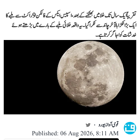
تقریباً ایک سال تک خلا میں بھٹکنے کے بعد، اسپیس ایکس کےفالکن 9 راکٹ سے ملبے کا
ایک بڑا ٹکڑا بالآخر چاند سے ٹکرا گیا۔ یہ واقعہ خلائی ملبے کے بارے میں بڑھتے ہوئے
خدشات کو اجاگر کرتا ہے۔
قومی آواز بیورو
Published: 06 Aug 2026, 8:11 AM