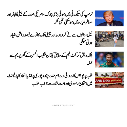
ٹرمپ کی سیکورٹی میں ہوئی بڑی چوک، امریکی صدر کے ہیلی کاپٹر اور
مسافر طیارہ میں ہو سکتی تھی ٹکر
تیل، دالوں سے لے کر دودھ اور چینی تک ننانوے فیصد راشن اشیاء
ہوئی مہنگی
بنگلہ دیش کرکٹ ٹیم کے سابق کپتان شکیب الحسن کے گھر پر بم سے
حملہ
طلبہ پر پولیس کارروائی اور رام مندر چندہ چوری پر انڈیا اتحاد کا پارلیمنٹ
میں احتجاج، مودی اور امت شاہ سے جواب طلب
ADVERTISEMENT