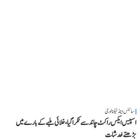
سائنس اینڈ ٹیکنالوجی
اسپیس ایکس راکٹ چاند سے ٹکرا گیا، خلائی ملبے کے بارے میں
بڑھتے خدشات