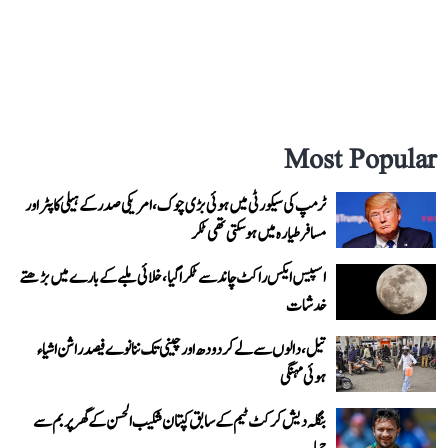
Most Popular
ٹرمپ کی سیکورٹی میں ہوئی بڑی چوک، امریکی صدر کے ہیلی کاپٹر اور
مسافر طیارہ میں ہو سکتی تھی ٹکر
اسپیس ایکس راکٹ چاند سے ٹکرا گیا، خلائی ملبے کے بارے میں بڑھتے
خدشات
تیل، دالوں سے لے کر دودھ اور چینی تک ننانوے فیصد راشن اشیاء
ہوئی مہنگی
بنگلہ دیش کرکٹ ٹیم کے سابق کپتان شکیب الحسن کے گھر پر بم سے