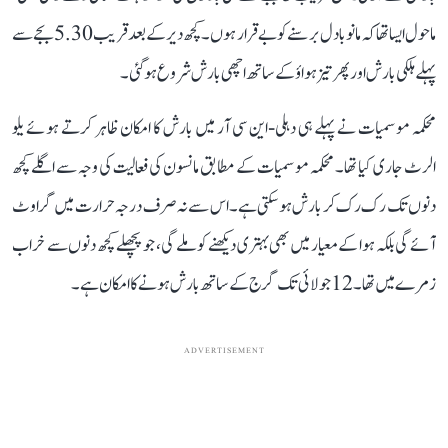
ماحول ایسا تھا کہ مانو بادل برسنے کو بے قرار ہوں۔ کچھ دیر کے بعد قریب 5.30 بجے سے
پہلے ہلکی بارش اور پھر تیز ہواؤ کے ساتھ اچھی بارش شروع ہو گئی۔
محکمہ موسمیات نے پہلے ہی دہلی-این سی آر میں بارش کا امکان ظاہر کرتے ہوئے یلو
الرٹ جاری کیا تھا۔ محکمہ موسمیات کے مطابق مانسون کی فعالیت کی وجہ سے اگلے کچھ
دنوں تک رک رک کر بارش ہو سکتی ہے۔ اس سے نہ صرف درجہ حرارت میں گراوٹ
آئے گی بلکہ ہوا کے معیار میں بھی بہتری دیکھنے کو ملے گی، جو پچھلے کچھ دنوں سے خراب
زمرے میں تھا۔ 12 جولائی تک گرج کے ساتھ بارش ہونے کا امکان ہے۔
ADVERTISEMENT