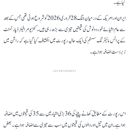
گیا ہے۔
ایران اور امریکہ کے درمیان جنگ 28 فروری 2026 کو شروع ہوئی تھی جس کے بعد
سے عام اشیائے خوردونوش کی قیمتیں تیزی سے بڑھ رہی ہیں۔ کنزیومر افیئر ڈپارٹمنٹ
کے پرائس مانیٹرنگ سسٹم کی ایک حالیہ رپورٹ میں انکشاف کیا گیا ہے کہ راشن میں
زبردست اضافہ ہوا ہے۔
ADVERTISEMENT
اس رپورٹ کے مطابق کھانے پینے کی 36 بڑی اشیاء میں سے 35 کی قیمتوں میں اضافہ
ہوا ہے۔ ان میں تیل اور دالوں کی قیمتوں میں سب سے تیزی سے اضافہ ہوا ہے۔ بعض