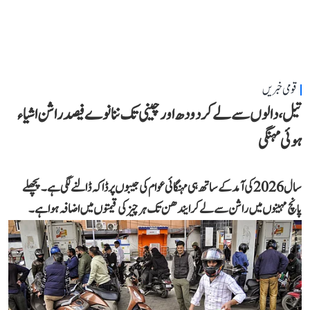
قومی خبریں
تیل، دالوں سے لے کر دودھ اور چینی تک ننانوے فیصد راشن اشیاء
ہوئی مہنگی
سال 2026 کی آمد کے ساتھ ہی مہنگائی عوام کی جیبوں پر ڈاکہ ڈالنے لگی ہے۔ پچھلے
پانچ مہینوں میں راشن سے لے کر ایندھن تک ہر چیز کی قیمتوں میں اضافہ ہوا ہے۔