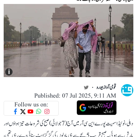
i
قومی آواز بیورو
Published: 07 Jul 2025, 9:11 AM
Follow us on:
دہلی، نوئیڈا سمیت پورے این سی آر میں آج (7 جولائی) صبح کی شروعات تیز ہواؤں اور
بارش سے ہوئی۔ صبح قریب 5 بجے سے ہی بادلوں کی گڑگڑاہٹ سنائی دے رہی تھی،