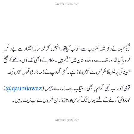
ADVERTISEMENT
شیخ حسینہ نے دہلی میں تقریب سے خطاب کیا تھا۔ انہیں گزشتہ سال اقتدار سے بے دخل
کر دیا گیا تھا اور تب سے وہ ہندوستان میں مقیم ہیں۔ حکام نے ابھی تک اس واقعے کو شیخ
حسینہ کی پریس کانفرنس سے نہیں جوڑا ہے۔ کسی گروپ نے ذمہ داری قبول نہیں کی۔
قومی آواز اب ٹیلی گرام پر بھی دستیاب ہے۔ ہمارے چینل (
qaumiawaz@
)
کو جوائن کرنے کے لئے یہاں کلک کریں اور تازہ ترین خبروں سے اپ ڈیٹ رہیں۔
ADVERTISEMENT