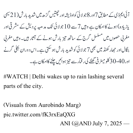
آئی ایم ڈی کے مطابق 7 اور 8 جولائی کو اوڈیشہ اور چھتیس گڑھ میں شدید بارش (21 سیمی
یا زیادہ) ہونے کا امکان ہے وہیں 7 سے 10 جولائی تک مدھیہ پردیش کے مشرقی اور
مغربی حصوں میں مسلسل گرج کے ساتھ تیز بارش ہونے کے آثار ہیں۔ وہیں مغربی
بنگال اور جھارکھنڈ میں بھی 7 جولائی کو شدید بارش ہو سکتی ہے۔ اس دوران بجلی گرنے
اور 40-30 کلومیٹر فی گھنٹے کی رفتار سے تیز ہوائیں چلنے کا امکان ہے۔
#WATCH
| Delhi wakes up to rain lashing several
parts of the city.
(Visuals from Aurobindo Marg)
pic.twitter.com/fK3rxEaQXG
July 7, 2025
— ANI (@ANI)