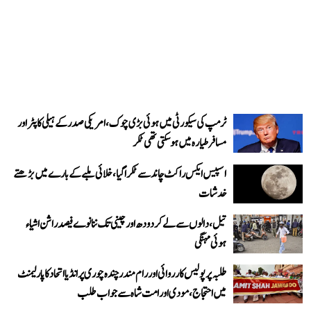
ٹرمپ کی سیکورٹی میں ہوئی بڑی چوک، امریکی صدر کے ہیلی کاپٹر اور
مسافر طیارہ میں ہو سکتی تھی ٹکر
اسپیس ایکس راکٹ چاند سے ٹکرا گیا، خلائی ملبے کے بارے میں بڑھتے
خدشات
تیل، دالوں سے لے کر دودھ اور چینی تک ننانوے فیصد راشن اشیاء
ہوئی مہنگی
طلبہ پر پولیس کارروائی اور رام مندر چندہ چوری پر انڈیا اتحاد کا پارلیمنٹ
میں احتجاج، مودی اور امت شاہ سے جواب طلب