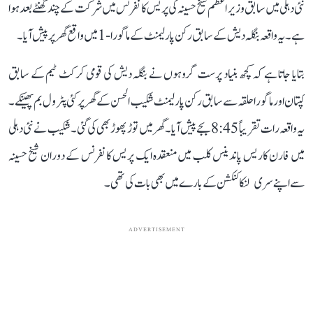
نئی دہلی میں سابق وزیر اعظم شیخ حسینہ کی پریس کانفرنس میں شرکت کے چند گھنٹے بعد ہوا
ہے۔ یہ واقعہ بنگلہ دیش کے سابق رکن پارلیمنٹ کے ماگورا-1 میں واقع گھر پر پیش آیا۔
بتایا جاتا ہے کہ کچھ بنیاد پرست گروہوں نے بنگلہ دیش کی قومی کرکٹ ٹیم کے سابق
کپتان اور ماگورا حلقہ سے سابق رکن پارلیمنٹ شکیب الحسن کے گھر پر کئی پٹرول بم پھینکے۔
یہ واقعہ رات تقریباً 8:45 بجے پیش آیا۔ گھر میں توڑ پھوڑ بھی کی گئی۔ شکیب نے نئی دہلی
میں فارن کاریس پاندینس کلب میں منعقدہ ایک پریس کانفرنس کے دوران شیخ حسینہ
سے اپنے سری لنکا کنکشن کے بارے میں بھی بات کی تھی۔
ADVERTISEMENT