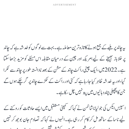
ADVERTISEMENT
یہ چاند پر ملبے کے جمع ہونے کا تازہ ترین معاملہ ہے۔ بہت سے لوگوں کو خدشہ ہے کہ چاند
پر خلاباز بھیجنے کے لیے امریکہ اور چین کے درمیان مقابلہ اس مسئلے کو مزید بڑھا سکتا
ہے۔ 2022 میں، ایک چینی راکٹ چاند کے مشن کے بعد نادانستہ طور پر چاند سے ٹکرا
گیا، اور یہ خدشہ ظاہر کیا جا رہا ہے کہ کئی اور راکٹ کے ٹکڑے چاند پر گر چکے ہوں گے
جن کا پچھلی چند دہائیوں میں پتہ نہیں چل سکا ہے۔
اسپیس ایکس کی جولیانا شائمن نے کہا کہ کمپنی مستقبل میں ایسے حادثات کو روکنے کے
لیے ناسا کے ساتھ مل کر کام کر رہی ہے۔ انہوں نے کہا کہ تصادم جان بوجھ کر نہیں