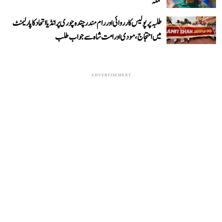
حملہ
طلبہ پر پولیس کارروائی اور رام مندر چندہ چوری پر انڈیا اتحاد کا پارلیمنٹ
میں احتجاج، مودی اور امت شاہ سے جواب طلب
ADVERTISEMENT