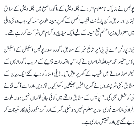
پولیس نے بتایا کہ نامعلوم افراد نے بنگلہ دیش کے ماگورا ضلع میں بنگلہ دیش کے سابق
کپتان اور سابق رکن پارلیمنٹ شکیب الحسن کے گھر پر مبینہ طور پر حملہ کیا، جب وہ نئی دہلی
میں معزول وزیر اعظم شیخ حسینہ کے لیے ایک میڈیا پروگرام میں شرکت کر رہے تھے۔
نیوز پورٹل ’اے بی پی‘ پر شائع خبر کے مطابق ماگورہ صدر پولیس اسٹیشن کے اسٹیشن
ہاؤس آفیسر محمد عبداللہ المامون نے کہا، "یہ واقعہ رات 9 بجے کے قریب ماگورا ٹاؤن کے
کیشو موڑ علاقے میں شکیب کے گھر پر پیش آیا۔ ڈیلی ا سٹار کو دیے گئے ایک بیان کے
مطابق، کئی شرپسندوں نے گھر پر اینٹیں پھینکیں، کھڑکیاں توڑ دیں، اور اسے آگ لگانے
کی کوشش بھی کی۔" پولیس کے مطابق واقعے میں کوئی جانی نقصان نہیں ہوا۔ ملوث
افراد کی شناخت فوری طور پر معلوم نہیں ہو سکی۔ گھر کے اردگرد سکیورٹی اہلکار تعینات کر
دیے گئے ہیں اور تفتیش جاری ہے۔