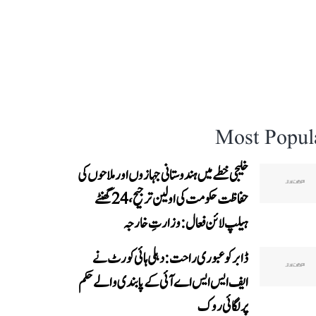
Most Popul
خلیجی خطے میں ہندوستانی جہازوں اور ملاحوں کی
حفاظت حکومت کی اولین ترجیح، 24 گھنٹے
ہیلپ لائن فعال: وزارتِ خارجہ
ڈابر کو عبوری راحت: دہلی ہائی کورٹ نے
ایف ایس ایس اے آئی کے پابندی والے حکم
پر لگائی روک