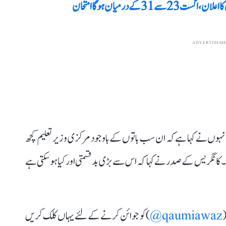
3 کے درمیان ہوگا امتحان
ADVERTISEM
انہوں نے کہا ہے کہ ان سب باتوں کے باوجود مرکزی وزیر تعلیم کچھ
کانگریس کے صدر نے کہا کہ اس سے بڑی بدقسمتی اور کیا ہو سکتی ہے
(
qaumiawaz@
) کو جوائن کرنے کے لئے یہاں کلک کریں