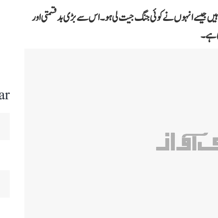
ہیں جیسے انہوں نے کوئی جنگ جیت لی ہو۔ اس سے بڑی بدقسمتی اور
ی ہے۔
ar