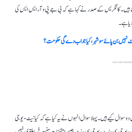
وئے ہیں۔ کانگریس کے صدر نے کہا ہے کہ بی جے پی و آر ایس ایس کی
 دیا ہے۔
 نہیں بن پائے سو شہر، کیا جواب دے گی حکومت؟
ADVERTISEM
 سوال کیے ہیں۔ پہلا سوال انہوں نے یہ کیا ہے کہ کیا نیٹ- یوجی
ر،-یو جی سی-نیٹ، یو جی سی-نِٹ جیسے امتحانات منسوخ یا ملتوی نہیں