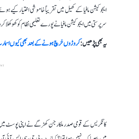
ایجوکیشن مافیا کے کھیل میں تقریباً خاموشی اختیار کیے ہ
سرپرستی میں ایجوکیشن مافیا نے پورے تعلیمی نظام کو کھوکھلا کر
یہ بھی پڑھیں :
کروڑوں خرچ ہونے کے بعد بھی کیوں اسمارٹ
ENT
کانگریس کے قومی صدر ملکارجن کھڑگے نے اپنی پوسٹ میں دو
میں پیپر لیک نہیں ہوا تھا؟ کیا نیٹ-پی جی، سی ایس آئی آ