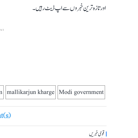
اور تازہ ترین خبروں سے اپ ڈیٹ رہیں۔
ENT
m
mallikarjun kharge
Modi government
(s)
قومی خبریں