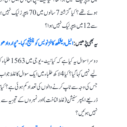
سے 12 میں پیپر لیک نہیں ہوا؟
یہ بھی پڑھیں :
انیل دیشمکھ کا فڑنویس کو چیلنج، کہا- ’پوار و 
دوسرا سوال
جس کی وجہ سے ٹاپ کرنے والوں کی تعداد کم ہوئی ہے؟ کیا نیٹ
ذریعے ایمپرسنیشن (غلط شناخت) اور نمبروں کے تجزیہ سے پتہ چ
نہیں ہوئیں؟