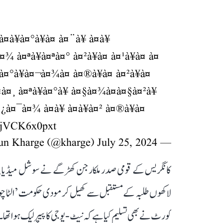
¥à¤°à¥à¤ à¤¨à¥ à¤­à¥
à¤ªà¥à¤ªà¤° à¤²à¥à¤ à¤¹à¥à¤ à¤
°à¥à¤¬à¤¾à¤ à¤®à¥à¤ à¤²à¥à¤
¤à¤¸ à¤ªà¥à¤°à¥ à¤§à¤¾à¤à¤§à¤²à¥
¤¯à¤¾ à¤à¥ à¤à¥à¤² à¤®à¥à¤
m/jVCK6x0pxt
July 25, 2024
— Mallikarjun Kharge (@kharge)
کانگریس کے قومی صدر ملکارجن کھڑگے نے سوشل میڈیا پل
لاکھوں طلبہ کے مستقبل سے کھیل کر مودی حکومت ’ الٹا چو
کورٹ نے بھی تسلیم کیا ہے کہ نیٹ-یوجی کا پیپر لیک ہوا تھا۔ 