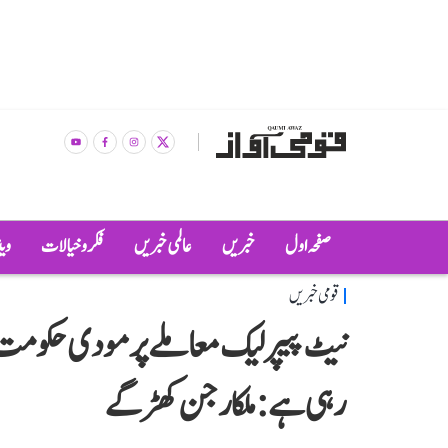
صفحہ اول
خبریں
عالمی خبریں
فکر و خیالات
وی
قومی خبریں
نیٹ پیپر لیک معاملے پر مودی حکومت ’ا
رہی ہے: ملکارجن کھڑگے