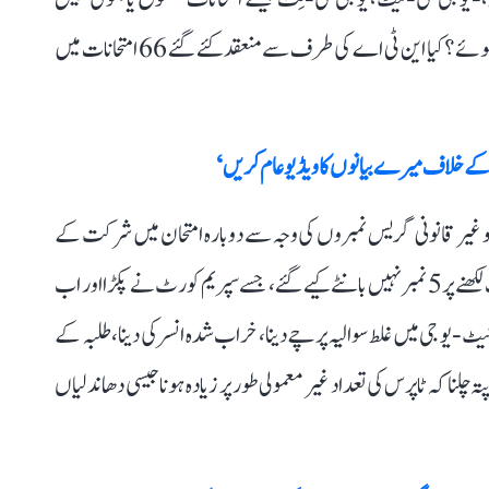
ہوئے تھے؟ کیا گزشتہ 7 سالوں میں 70 پیپرز لیک نہیں ہوئے؟ کیا این ٹی اے کی طرف سے منعقد کئے گئے 66 امتحانات میں
ادھو کے خلاف میرے بیانوں کا ویڈیو عام کریں‘
 یہ کیا ہے کہ کیا نیٹ-یو جی میں 1563 طلباء کو غیر قانونی گریس نمبروں کی وجہ سے دوبارہ امتحان میں شرکت کے
لیے نہیں کہا گیا؟ کیا 4 لاکھ طلباء میں ایک سوال کا غلط جواب لکھنے پر 5 نمبر نہیں بانٹے کیے گئے، جسے سپریم کورٹ نے پکڑا اور اب
-یو جی میں غلط سوالیہ پرچے دینا، خراب شدہ انسر کی دینا، طلبہ کے
لنا کہ ٹاپرس کی تعداد غیر معمولی طور پر زیادہ ہونا جیسی دھاندلیاں