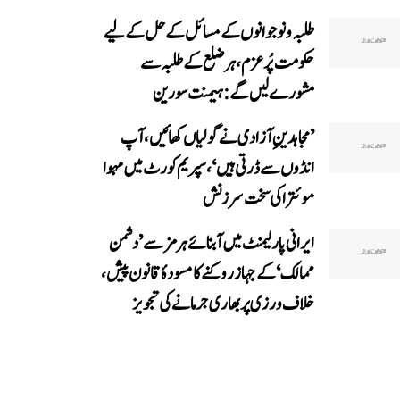
طلبہ و نوجوانوں کے مسائل کے حل کے لیے
حکومت پُرعزم، ہر ضلع کے طلبہ سے
مشورے لیں گے: ہیمنت سورین
’مجاہدینِ آزادی نے گولیاں کھائیں، آپ
انڈوں سے ڈرتی ہیں‘، سپریم کورٹ میں مہوا
موئترا کی سخت سرزنش
ایرانی پارلیمنٹ میں آبنائے ہرمز سے ’دشمن
ممالک‘ کے جہاز روکنے کا مسودۂ قانون پیش،
خلاف ورزی پر بھاری جرمانے کی تجویز