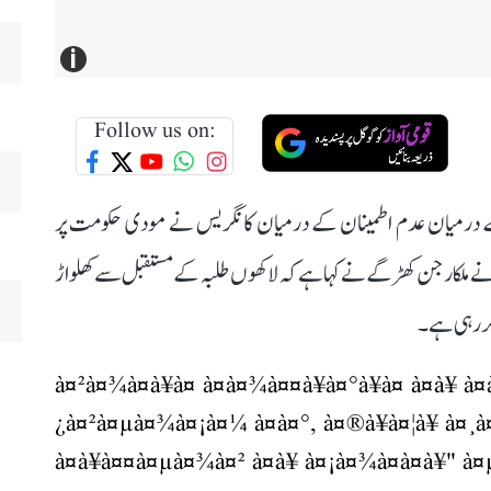
i
Follow us on:
ے درمیان عدم اطمینان کے درمیان کانگریس نے مودی حکومت پر
نے ملکارجن کھڑگے نے کہا ہے کہ لاکھوں طلبہ کے مستقبل سےکھلواڑ
کر رہی ہے۔
à¤²à¤¾à¤à¥à¤ à¤à¤¾à¤¤à¥à¤°à¥à¤ à¤à¥ à¤
¿à¤²à¤µà¤¾à¤¡à¤¼ à¤à¤°, à¤®à¥à¤¦à¥ à¤¸à¤°
à¤à¥à¤¤à¤µà¤¾à¤² à¤à¥ à¤¡à¤¾à¤à¤à¥" 