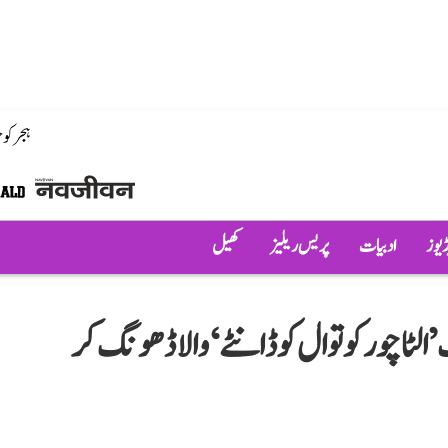
ہجر کو
ڈیوز
ادبیات
پریس ریلیز
کھیل
لٹا چور کوتوال کو ڈانٹے‘ والا ڈھونگ کر