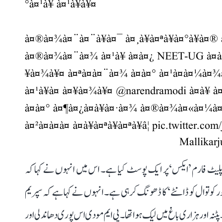
°à¤¹à¥ à¤¹à¥à¥¤
à¤®à¤¾à¤¨à¤¨à¥à¤¯ à¤¸à¥à¤ªà¥à¤°à¥à¤® à¤à
à¤®à¤¾à¤¨à¤¾ à¤¹à¥ à¤à¤¿ NEET-UG à¤à¤¾ 
¥à¤¾à¥¤ à¤ªà¤à¤¨à¤¾ à¤à¤° à¤¹à¤à¤¼à¤¾à¤
à¤¹à¥à¤ à¤¥à¤¾à¥¤
@narendramodi
à¤à¥ à
à¤à¤° à¤¶à¤¿à¤à¥à¤·à¤¾ à¤®à¤¾à¤«à¤¼à¤¿à
à¤²à¤à¤­à¤ à¤à¥à¤ªà¥à¤ªà¥â¦
pic.twitter.co
یٹ فارم ’ایکس‘ پر ایک پوسٹ کیا ہے۔ اس میں انہوں نے کہا کہ
ر کوتوال کو ڈانٹے‘ کا ڈھونگ کرہی ہے۔ انہوں نے کہا ہے کہ سپریم
پٹنہ اور ہزاری باغ میں لیک ہوا تھا۔ پی ایم مودی اس پوری دھاندلی اور