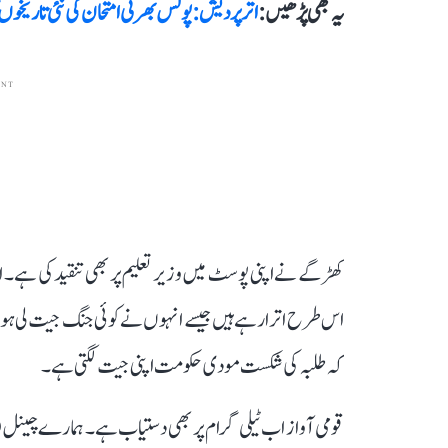
یہ بھی پڑھیں :
اتر پردیش: پولس بھرتی امتحان کی نئی تاریخوں کا اعلان، اگست 23 سے 1
ENT
کھڑگے نے اپنی پوسٹ میں وزیر تعلیم پر بھی تنقید کی ہے۔ 
اس طرح اترا رہے ہیں جیسے انہوں نے کوئی جنگ جیت لی ہو۔ 
کہ طلبہ کی شکست مودی حکومت اپنی جیت لگتی ہے۔
قومی آواز اب ٹیلی گرام پر بھی دستیاب ہے۔ ہمارے چینل 