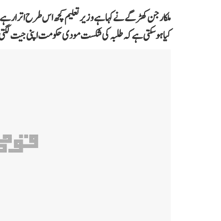
ملکارجن کھڑگے نے کہا ہے وزیر تعلیم کچھ اس طرح اترا رہے 
کیا ہو سکتی ہے کہ طلبہ کی شکست مودی حکومت اپنی جیت لگت