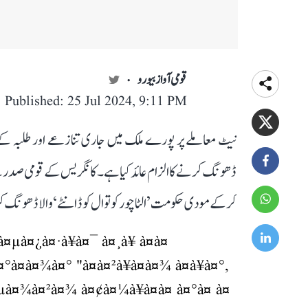
قومی آواز بیورو
Published: 25 Jul 2024, 9:11 PM
نیٹ معاملے پر پورے ملک میں جاری تنازعے اور طلبہ ک
ڈھونگ کرنے کا الزام عائد کیا ہے۔ کانگریس کے قومی صدر 
کرکے مودی حکومت ’الٹا چور کوتوال کو ڈانٹے‘ والا ڈھونگ 
­à¤µà¤¿à¤·à¥à¤¯ à¤¸à¥ à¤à¤
à¤à¤¾à¤° "à¤à¤²à¥à¤à¤¾ à¤à¥à¤°,
à¤µà¤¾à¤²à¤¾ à¤¢à¤¼à¥à¤à¤ à¤°à¤ à¤