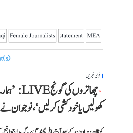
aqi
Female Journalists
statement
MEA
(s)
قومی خبریں
کھولیں یا خودکشی کر لیں‘، نوجوان نے راہ
کوٹا اور دہرادون کے بعد آج راہل گاندھی پریاگ راج واقع کے