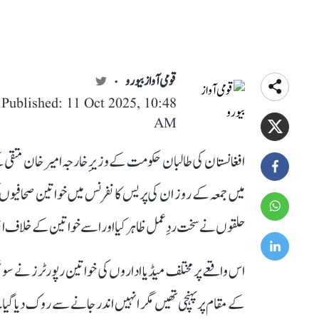
قومی آواز بیورو
Published: 11 Oct 2025, 10:48
AM
افغانستان کی طالبان حکومت کے وزیرِ خارجہ امیر خان متقی
میں جمعہ کے روز ان کی پریس کانفرنس میں خواتین صحافیوں کو
حلقوں نے سخت ردِعمل ظاہر کیا اور اسے خواتین کے خلاف امتی
اس واقعے پر مختلف میڈیا اداروں کی خواتین رپورٹرز نے سوش
کے مقام پر پہنچی تھیں مگر انہیں اندر جانے سے روک دیا گیا۔