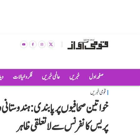
صفحہ اول
خبریں
عالمی خبریں
فکر و خیالات
وی
قومی خبریں
خواتین صحافیوں پر پابندی: ہندوستانی 
پریس کانفرنس سے لاتعلقی ظاہر