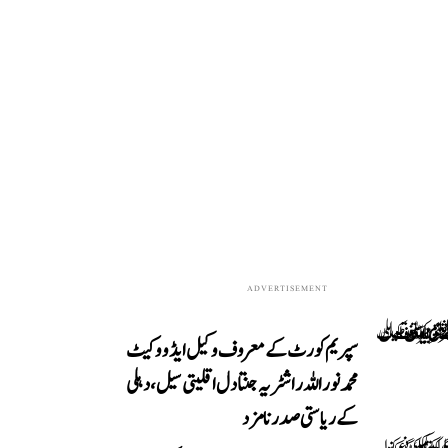
ADVERTISEMENT
سپریم کورٹ کے معروف وکیل ایڈووکیٹ
محمد نور اللہ راشٹریہ جنتا دل اقلیتی سیل، دہلی
کے ریاستی صدر نامزد