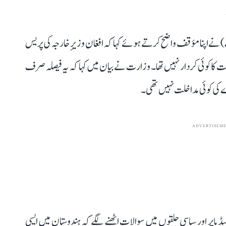
 نے اپنا مؤقف واضح کرتے ہوئے کہا کہ افغان وزیرِ خارجہ کی پریس
ت کا کوئی کردار نہیں تھا۔ وزارت نے بیان میں کہا کہ یہ فیصلہ صرف
ے کی کوئی مداخلت نہیں تھی۔
ADVERTISEM
 پر اور سیاسی حلقوں میں سوالات اٹھنے لگے کہ ہندوستان میں ایسی