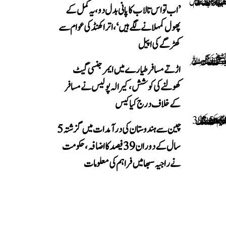
’اب تو اس تالاب کا پانی بدل دو، یہ کمل کے
پھول کمہلانے لگے ہیں‘، اتراکھنڈ کی عوام سے
کھڑگے کی اپیل
اڑتے مسافر طیارے میں ایمرجنسی گیٹ
کھولنے کی کوشش، کیرالہ پولیس نے مسافر
کے خلاف درج کیا کیس
چین سے ہندوستان کی درآمدات میں گزشتہ 5
سال کے دوران 39 فیصد کا اضافہ، حکومت
نے راجیہ سبھا میں فراہم کی معلومات