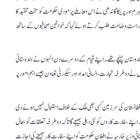
رم اور پرینکا گاندھی نے اس معاملے پر مودی حکومت کو سخت تنقید کا
 براہ راست وضاحت طلب کرتے ہوئے کہا کہ خواتین صحافیوں کے ساتھ
قی جمعرات کو 7 روزہ دورے پر ہندوستان پہنچے تھے۔ اپنے قیام کے دوسرے دن انہوں نے ہندوستانی
 دوطرفہ تجارت، انسانی امداد اور سیکورٹی تعاون جیسے اہم امور پر
 افغانستان کی سرزمین کسی بھی ملک کے خلاف استعمال نہیں ہونے دی
پنے سفارت کاروں کو نئی دہلی بھیجے گا تاکہ دوطرفہ تعلقات کو بحال
ی وزیرِ خارجہ نے افغان حکومت کو اپنے سفارت کار بھیجنے کی اجازت