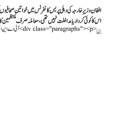
افغان وزیرِ خارجہ کی دہلی پریس کانفرنس میں خواتین صحافیوں
اس کا کوئی کردار یا مداخلت نہیں تھی، معاملہ صرف منتظمین کا 