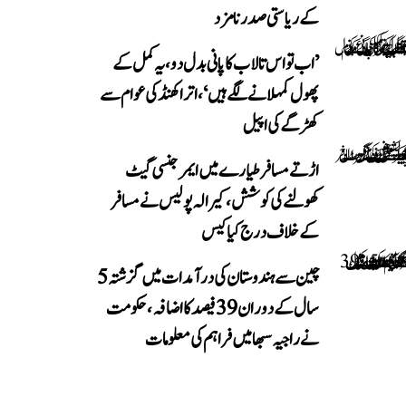
کے ریاستی صدر نامزد
’اب تو اس تالاب کا پانی بدل دو، یہ کمل کے
پھول کمہلانے لگے ہیں‘، اتراکھنڈ کی عوام سے
کھڑگے کی اپیل
اڑتے مسافر طیارے میں ایمرجنسی گیٹ
کھولنے کی کوشش، کیرالہ پولیس نے مسافر
کے خلاف درج کیا کیس
چین سے ہندوستان کی درآمدات میں گزشتہ 5
سال کے دوران 39 فیصد کا اضافہ، حکومت
نے راجیہ سبھا میں فراہم کی معلومات