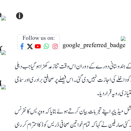
i
Follow us on:
 کے ہندوستانی دورے کے دوران اس وقت تنازعہ کھڑا ہو گیا جب دہلی
 داخلے کی اجازت نہیں دی گئی۔ اس فیصلے پر صحافتی برادری اور سماجی
ازی رویہ قرار دیا۔
ل میڈیا پر اپنے تجربات بیان کرتے ہوئے بتایا کہ وہ پریس کانفرنس
 کئی صارفین نے کہا کہ تمام خواتین صحافی ڈریس کوڈ کا احترام کر رہی