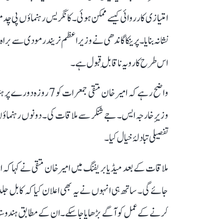
امتیازی کارروائی کیسے ممکن ہوئی۔ کانگریس رہنماؤں پی چدمب
نشانہ بنایا۔ پرینکا گاندھی نے وزیراعظم نریندر مودی سے
اس طرح کا رویہ ناقابلِ قبول ہے۔
واضح رہے کہ امیر خان مت
وزیرِ خارجہ ایس۔ جے شنکر سے ملاقات کی۔ دونوں رہنماؤں نے
تفصیلی تبادلۂ خیال کیا۔
ملاقات کے بعد میڈیا بریفنگ میں امیر خان متقی نے کہا کہ
جائے گی۔ ساتھ ہی انہوں نے یہ بھی اعلان کیا کہ کابل جلد ا
کرنے کے عمل کو آگے بڑھایا جا سکے۔ ان کے مطابق ہندوستان