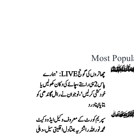
Most Popul
چھاتروں کی گونج LIVE: ’ہمارے
پاس 2 ہی راستے، چائے کی دکان کھولیں یا
خودکشی کر لیں‘، نوجوان نے راہل گاندھی کو
بتایا اپنا درد
سپریم کورٹ کے معروف وکیل ایڈووکیٹ
محمد نور اللہ راشٹریہ جنتا دل اقلیتی سیل، دہلی