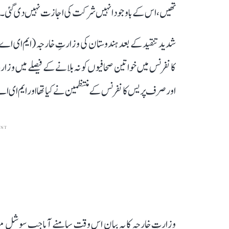
تھیں، اس کے باوجود انہیں شرکت کی اجازت نہیں دی گئی۔
شدید تنقید کے بعد ہندوستان کی وزارتِ خارجہ (ایم ای اے)
کانفرنس میں خواتین صحافیوں کو نہ بلانے کے فیصلے میں وزار
اور صرف پریس کانفرنس کے منتظمین نے کیا تھا اور ایم ای ا
ENT
وزارتِ خارجہ کا یہ بیان اس وقت سامنے آیا جب سوشل میڈیا