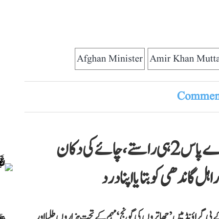
Afghan Minister
Amir Khan Mutt
Comment
چھاتروں کی گونج LIVE: ’ہمارے پاس 2 ہی راستے، چائے کی دکان
ل گاندھی کو بتایا اپنا درد
 پی گراؤنڈ میں ’چھاتروں کی گونج‘ مہم کے تحت ہزاروں طلبا اور