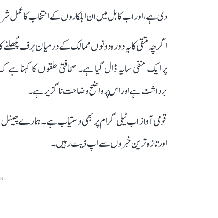
دی ہے، اور اب کابل میں ان اہلکاروں کے انتخاب کا عمل شرو
اگرچہ متقی کا یہ دورہ دونوں ممالک کے درمیان برف پگھلنے کا ا
پر ایک منفی سایہ ڈال گیا ہے۔ صحافتی حلقوں کا کہنا ہے ک
برداشت ہے اور اس پر واضح وضاحت ناگزیر ہے۔
قومی آواز اب ٹیلی گرام پر بھی دستیاب ہے۔ ہمارے چینل 
اور تازہ ترین خبروں سے اپ ڈیٹ رہیں۔
ENT