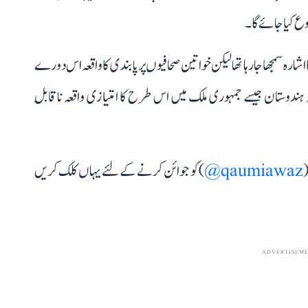
ع کیا جائے گا۔
شارہ سمجھا جا رہا تھا لیکن خواتین صحافیوں پر پابندی کا واقعہ اس دورے
ہ ہندوستان جیسے جمہوری ملک میں اس طرح کا امتیازی واقعہ ناقابلِ
(
qaumiawaz@
) کو جوائن کرنے کے لئے یہاں کلک کریں
ADVERTISEM