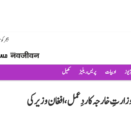
ہجر کو
ڈیوز
ادبیات
پریس ریلیز
کھیل
وزارتِ خارجہ کا ردِعمل، افغان وزیر کی