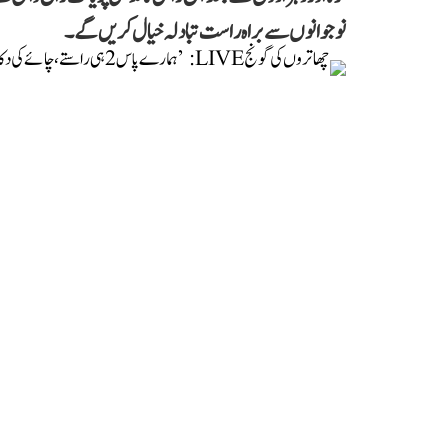
نوجوانوں سے براہ راست تبادلہ خیال کریں گے۔