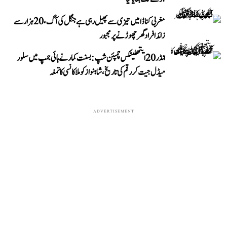
مغربی کناڈا میں تیزی سے پھیل رہی ہے جنگل کی آگ، 20 ہزار سے
زائد افراد گھر چھوڑنے پر مجبور
انڈر 20 ایتھلیٹکس چمپئن شپ: بسنت کمار نے ہائی جمپ میں سلور
میڈل جیت کر رقم کی تاریخ، شاہنواز کو ملا کانسی کا تمغہ
ADVERTISEMENT