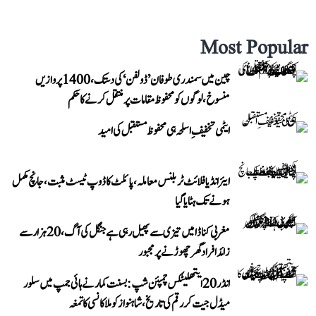
Most Popular
چین میں سمندری طوفان ’ڈولفن‘ کی دستک، 1400 پروازیں
منسوخ، لوگوں کو محفوظ مقامات پر منتقل کرنے کا حکم
ایٹمی تخفیفِ اسلحہ ہی محفوظ مستقبل کی امید
ایئر انڈیا فلائٹ ٹربلنس معاملہ، پائلٹ کا ڈوپ ٹیسٹ مثبت، جانچ مکمل
ہونے تک ہٹایا گیا
مغربی کناڈا میں تیزی سے پھیل رہی ہے جنگل کی آگ، 20 ہزار سے
زائد افراد گھر چھوڑنے پر مجبور
انڈر 20 ایتھلیٹکس چمپئن شپ: بسنت کمار نے ہائی جمپ میں سلور
میڈل جیت کر رقم کی تاریخ، شاہنواز کو ملا کانسی کا تمغہ