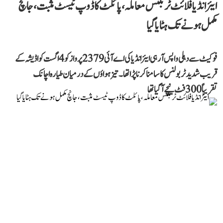
ایئر انڈیا فلائٹ ٹربلنس معاملہ، پائلٹ کا ڈوپ ٹیسٹ مثبت، جانچ
مکمل ہونے تک ہٹایا گیا
فوکیٹ سے دہلی واپس آ رہی ایئر انڈیا کی اے آئی 2379 پرواز کو 4 اگست کو اڈیشہ کے
قریب شدید ٹربولنس کا سامنا کرنا پڑا تھا۔ تیز ہواؤں کے درمیان طیارہ اچانک
تقریباً 300 فٹ نیچے آ گیا تھا