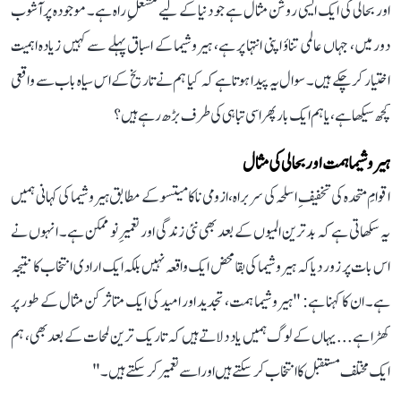
اور بحالی کی ایک ایسی روشن مثال ہے جو دنیا کے لیے مشعلِ راہ ہے۔ موجودہ پرآشوب
دور میں، جہاں عالمی تناؤ اپنی انتہا پر ہے، ہیروشیما کے اسباق پہلے سے کہیں زیادہ اہمیت
اختیار کر چکے ہیں۔ سوال یہ پیدا ہوتا ہے کہ کیا ہم نے تاریخ کے اس سیاہ باب سے واقعی
کچھ سیکھا ہے، یا ہم ایک بار پھر اسی تباہی کی طرف بڑھ رہے ہیں؟
ہیروشیما ہمت اور بحالی کی مثال
اقوامِ متحدہ کی تخفیفِ اسلحہ کی سربراہ، ازومی ناکامیتسو کے مطابق ہیروشیما کی کہانی ہمیں
یہ سکھاتی ہے کہ بدترین المیوں کے بعد بھی نئی زندگی اور تعمیرِ نو ممکن ہے۔ انہوں نے
اس بات پر زور دیا کہ ہیروشیما کی بقا محض ایک واقعہ نہیں بلکہ ایک ارادی انتخاب کا نتیجہ
ہے۔ ان کا کہنا ہے: "ہیروشیما ہمت، تجدید اور امید کی ایک متاثر کن مثال کے طور پر
کھڑا ہے... یہاں کے لوگ ہمیں یاد دلاتے ہیں کہ تاریک ترین لمحات کے بعد بھی، ہم
ایک مختلف مستقبل کا انتخاب کر سکتے ہیں اور اسے تعمیر کر سکتے ہیں۔"