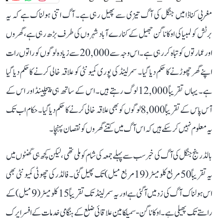
مغربی کناڈا میں جنگل کی آگ تیزی سے پھیل رہی ہے۔ آگ اتنی ہولناک ہے کہ یہ
برٹش کولمبیا کی اوکاناگن جھیل کے کنارے آباد شہروں کی طرف بڑھ رہی ہے، گھروں
اور عمارتوں کو تباہ کر رہی ہے۔ اس وجہ سے 20,000 سے زیادہ لوگوں کو راتوں رات
اپنے گھر چھوڑنے کا حکم دیا گیا۔ سمرلینڈ کی پوری کمیونٹی کو علاقہ خالی کرنے کا حکم دیا گیا
ہے۔ یہاں تقریباً 12,000 لوگ رہتے ہیں۔ اس کے ساتھ ہی پیچلینڈ اور اس کے
آس پاس کے تقریباً 8,000 لوگوں کو بھی علاقہ خالی کرنے کا حکم دیا گیا۔ حکام اب تک
یہ معلوم نہیں کر سکے ہیں کہ اس آگ میں کتنے گھروں کو نقصان پہنچا۔
بالڈ رینج جنگل کی آگ کی خبر سب سے پہلے جمعہ کی شام کو ملی تھی، لیکن کچھ ہی گھنٹوں میں
یہ تقریباً 50 مربع کلومیٹر (19 مربع میل) تک پھیل گئی۔ فالڈر کی چھوٹی کمیونٹی بھی
اس ہولناک آگ کی زد میں آ گئی ہے اور یہ سمرلینڈ تک تقریباً 15 کلومیٹر (9 میل) کے
راستے تک پھیلی ہے۔ اوکاناگن-سمیلکامین علاقائی ضلع کے ہنگامی خدمات کے افسر ایرک