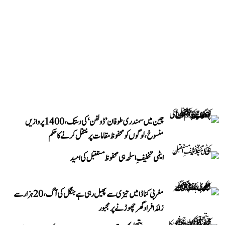
چین میں سمندری طوفان ’ڈولفن‘ کی دستک، 1400 پروازیں
منسوخ، لوگوں کو محفوظ مقامات پر منتقل کرنے کا حکم
ایٹمی تخفیفِ اسلحہ ہی محفوظ مستقبل کی امید
مغربی کناڈا میں تیزی سے پھیل رہی ہے جنگل کی آگ، 20 ہزار سے
زائد افراد گھر چھوڑنے پر مجبور