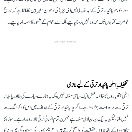
سوزوکا، جو پائیدار ترقی کے اہداف (ایس ڈی جیز) کی نوجوان سفیر ہیں، کا ماننا ہے کہ تاریخ
کو صرف کتابوں تک محدود نہیں رہنا چاہیے بلکہ اسے عوام کے شعور کا حصہ بننا چاہیے۔
ADVERTISEMENT
تخفیفِ اسلحہ پائیدار ترقی کے لیے لازمی
ایٹمی ہتھیاروں کا خاتمہ محض ایک سیاسی مسئلہ نہیں بلکہ یہ ہمارے سیارے کی بقا اور پائیدار
ترقی سے براہِ راست جڑا ہوا ہے۔ اگرچہ پائیدار ترقی کے اہداف میں اس کا ذکر الگ سے
نہیں ملتا، لیکن یہ ایک ایسا بنیادی مسئلہ ہے جس پر تمام انسانی ترقی کا دارومدار ہے۔ سوزوکا
ناکامورا کے الفاظ اس حقیقت کو واضح کرتے ہیں: " ایٹم بموں کی موجودگی میں دنیا کا