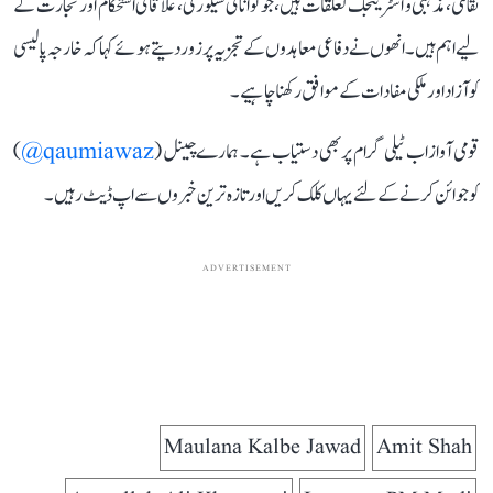
ثقافتی، مذہبی و اسٹریٹجک تعلقات ہیں، جو توانائی سیکورٹی، علاقائی استحکام اور تجارت کے
لیے اہم ہیں۔ انھوں نے دفاعی معاہدوں کے تجزیہ پر زور دیتے ہوئے کہا کہ خارجہ پالیسی
کو آزاد اور ملکی مفادات کے موافق رکھنا چاہیے۔
قومی آواز اب ٹیلی گرام پر بھی دستیاب ہے۔ ہمارے چینل (
qaumiawaz@
)
کو جوائن کرنے کے لئے یہاں کلک کریں اور تازہ ترین خبروں سے اپ ڈیٹ رہیں۔
ADVERTISEMENT
Maulana Kalbe Jawad
Amit Shah