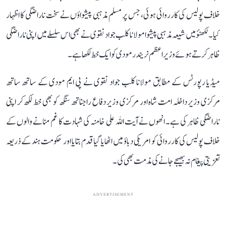
خلاف پولیس کی کارروائی ہوئی، جس پر مسلم مذہبی پیشواؤں نے سخت ناراضگی کا اظہار
کیا۔ لکھنؤ میں شیعہ مذہبی پیشوا مولانا کلب جواد نقوی نے بھی اس سلسلے میں اپنی ناراضگی
ظاہر کرتے ہوئے وزیر اعظم نریندر مودی کو ایک خط لکھا ہے۔
میڈیا رپورٹس کے مطابق مولانا کلب جواد نقوی نے پی ایم مودی کے ساتھ ساتھ
مرکزی وزیر داخلہ امت شاہ اور مرکزی وزیر دفاع راجناتھ سنگھ کو بھی خط لکھ کر اپنی
ناراضگی ظاہر کی ہے۔ انھوں نے آیت اللہ علی خامنہ کی شہادت کا غم منانے والوں کے
خلاف پولیس کی کارروائی کو امریکی دباؤ میں اٹھایا گیا قدم بتایا اور حکومت ہند کے ذریعہ
تعزیتی پیغام نہ بھیجے جانے کی مذمت بھی کی۔
ADVERTISEMENT