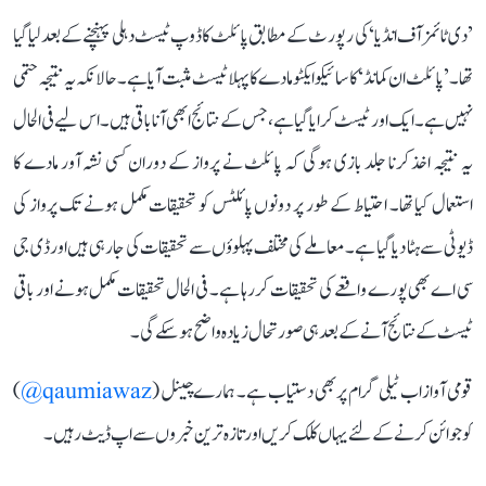
’دی ٹائمز آف انڈیا‘ کی رپورٹ کے مطابق پائلٹ کا ڈوپ ٹیسٹ دہلی پہنچنے کے بعد لیا گیا
تھا۔ ’پائلٹ ان کمانڈ‘ کا سائیکوایکٹو مادے کا پہلا ٹیسٹ مثبت آیا ہے۔ حالانکہ یہ نتیجہ حتمی
نہیں ہے۔ ایک اور ٹیسٹ کرایا گیا ہے، جس کے نتائج ابھی آنا باقی ہیں۔ اس لیے فی الحال
یہ نتیجہ اخذ کرنا جلد بازی ہوگی کہ پائلٹ نے پرواز کے دوران کسی نشہ آور مادے کا
استعمال کیا تھا۔ احتیاط کے طور پر دونوں پائلٹس کو تحقیقات مکمل ہونے تک پرواز کی
ڈیوٹی سے ہٹا دیا گیا ہے۔ معاملے کی مختلف پہلوؤں سے تحقیقات کی جا رہی ہیں اورڈی جی
سی اے بھی پورے واقعے کی تحقیقات کر رہا ہے۔ فی الحال تحقیقات مکمل ہونے اور باقی
ٹیسٹ کے نتائج آنے کے بعد ہی صورتحال زیادہ واضح ہو سکے گی۔
قومی آواز اب ٹیلی گرام پر بھی دستیاب ہے۔ ہمارے چینل (
qaumiawaz@
)
کو جوائن کرنے کے لئے یہاں کلک کریں اور تازہ ترین خبروں سے اپ ڈیٹ رہیں۔