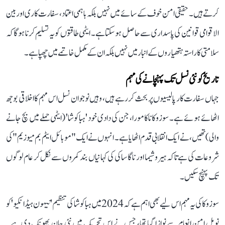
کرتے ہیں۔ حقیقی امن خوف کے سائے میں نہیں بلکہ باہمی اعتماد، سفارت کاری اور بین
الاقوامی قوانین کی پاسداری سے حاصل ہو سکتا ہے۔ ایٹمی طاقتوں کو یہ تسلیم کرنا ہوگا کہ
سلامتی کا راستہ ہتھیاروں کے انبار میں نہیں بلکہ ان کے مکمل خاتمے میں چھپا ہے۔
تاریخ کو نئی نسل تک پہنچانے کی مہم
جہاں سفارت کار پالیسیوں پر بحث کر رہے ہیں، وہیں نوجوان نسل اس مہم کا اخلاقی بوجھ
اٹھائے ہوئے ہے۔ سوزوکا ناکامورا، جن کی دادی خود 'ہباکوشا' (ایٹمی حملے میں بچ جانے
والی) تھیں، نے ایک انقلابی قدم اٹھایا ہے۔ انہوں نے ایک "موبائل ایٹم بم میوزیم" کی
شروعات کی ہے تاکہ ہیروشیما اور ناگاساکی کی کہانیاں بند کمروں سے نکل کر عام لوگوں
تک پہنچ سکیں۔
سوزوکا کی یہ مہم اس لیے بھی اہم ہے کہ 2024 میں ہباکوشا کی تنظیم 'نیہون ہیڈانکیو' کو
نوبل امن انعام سے نوازا گیا تھا، جس نے اس تحریک میں نئی جان پھونک دی ہے۔