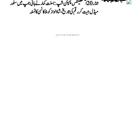
انڈر 20 ایتھلیٹکس چمپئن شپ: بسنت کمار نے ہائی جمپ میں سلور
میڈل جیت کر رقم کی تاریخ، شاہنواز کو ملا کانسی کا تمغہ
ADVERTISEMENT