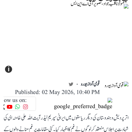
i
قومی آواز بیورو
Published: 02 May 2026, 10:40 PM
llow us on:
اتر پردیش و ہندوستان کی دیگر ریاستوں میں ایرانی سپریم لیڈر آیت اللہ علی خامنہ ای کی
شہادت پر اجلاس منعقد کر لوگوں نے غم کا اظہار کیا۔ کئی مقامات پر غم منانے والوں کے