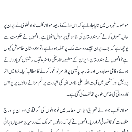
موصولہ خبروں میں بتایا جا رہا ہے کہ اس خط کے ذریعہ مولانا کلب جواد نقوی نے ایران پر
حالیہ حملوں کو لے کر ہندوستان کی خاموشی پر سوال اٹھایا ہے۔ انھوں نے حکومت سے
پوچھا ہے کہ جب ایران جیسے دوست ملک پر حملہ ہو رہا ہے، تو ہندوستان خاموش کیوں
ہے؟ انھوں نے ہندوستان-ایران کے مضبوط تاریخی و اسٹریٹجک رشتوں کو یاد دلاتے
ہوئے دفاعی معاہدوں اور خارجہ پالیسی پر از سر نو غور کرنے کا مطالبہ کیا۔ خط میں اتر
پردیش اور کشمیر میں آیت اللہ علی خامنہ ای کی شہادت پر غم منانے والوں پر پولیس
کارروائی کی خاص طور پر مخالفت کی گئی ہے۔
مولانا کلب جواد نے تعزیتی اجلاس معاملہ میں نوجوانوں کی گرفتاری اور ان پر درج
مقدمات کو ناانصافی قرار دیا۔ انھوں نے کہا کہ دونوں ممالک کے درمیان صدیوں پرانی