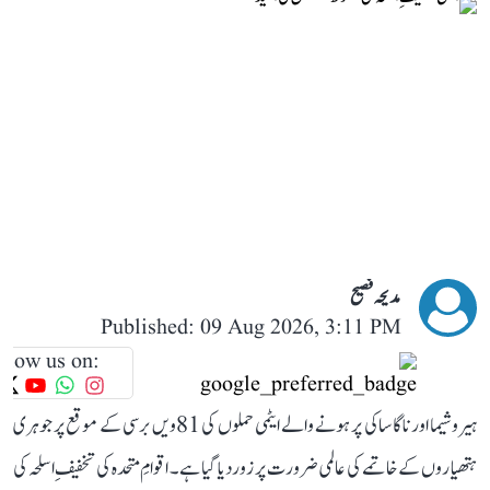
مدیحہ فصیح
Published: 09 Aug 2026, 3:11 PM
llow us on:
ہیروشیما اور ناگاساکی پر ہونے والے ایٹمی حملوں کی 81ویں برسی کے موقع پر جوہری
ہتھیاروں کے خاتمے کی عالمی ضرورت پر زور دیا گیا ہے۔ اقوامِ متحدہ کی تخفیفِ اسلحہ کی