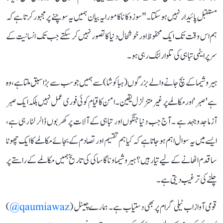
مستقبل پائیدار نہیں ہو سکتا۔"سوزوکا ناکامورا یہ بیان ہمیں یہ سوچنے پر مجبور کرتا ہے کہ
ہم اس وقت تک ایک محفوظ اور خوشحال دنیا کا تصور نہیں کر سکتے جب تک انسانیت کے
سر پر ایٹمی تباہی کی تلوار لٹک رہی ہو۔
ہیروشیما کے بچ جانے والے بزرگوں (ہباکوشا) سے ہمیں جو سب سے بڑا سبق ملتا ہے، وہ
ہے 'صبر' اور مکالمے پر غیر متزلزل یقین۔ امن کا قیام کوئی فوری عمل نہیں بلکہ ایک صبر
آزما جدوجہد ہے ۔ آج جب دنیا جنگوں اور تباہی کے آلات پر کھربوں ڈالر لٹا رہی ہے،
ایسے میں یہ سوال اہم ہو جاتا ہے کہ کیا ہم تقسیم اور تصادم کے بجائے مکالمے کا ایک چھوٹا
سا قدم اٹھانے کے لیے تیار ہیں؟ ہیروشیما و ناگاساکی کی تاریخ ہمیں مکالمے کے راستے پر
چلنے کی ترغیب دیتی ہے۔
قومی آواز اب ٹیلی گرام پر بھی دستیاب ہے۔ ہمارے چینل (
qaumiawaz@
)