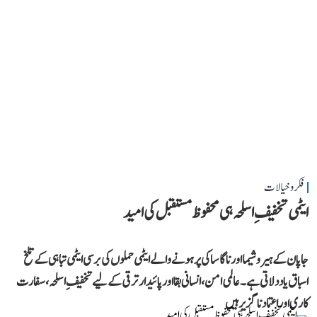
فکر و خیالات
ایٹمی تخفیفِ اسلحہ ہی محفوظ مستقبل کی امید
جاپان کے ہیروشیما اور ناگاساکی پر ہونے والے ایٹمی حملوں کی برسی ایٹمی تباہی کے تلخ
اسباق یاد دلاتی ہے۔ عالمی امن، انسانی بقا اور پائیدار ترقی کے لیے تخفیفِ اسلحہ، سفارت
کاری اور اعتماد ناگزیر ہیں