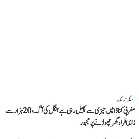
دیگر ممالک
مغربی کناڈا میں تیزی سے پھیل رہی ہے جنگل کی آگ، 20 ہزار سے
زائد افراد گھر چھوڑنے پر مجبور