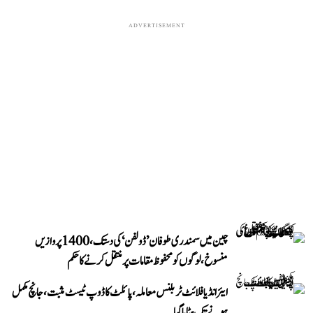
ADVERTISEMENT
چین میں سمندری طوفان ’ڈولفن‘ کی دستک، 1400 پروازیں
منسوخ، لوگوں کو محفوظ مقامات پر منتقل کرنے کا حکم
ایئر انڈیا فلائٹ ٹربلنس معاملہ، پائلٹ کا ڈوپ ٹیسٹ مثبت، جانچ مکمل
ہونے تک ہٹایا گیا