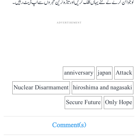
کو جوائن کرنے کے لئے یہاں کلک کریں اور تازہ ترین خبروں سے اپ ڈیٹ رہیں۔
ADVERTISEMENT
anniversary
japan
Attack
Nuclear Disarmament
hiroshima and nagasaki
Secure Future
Only Hope
Comment(s)