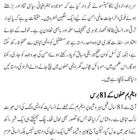
سربراہ، ازومی ناکامیتسو نے خبردار کیا ہے کہ موجودہ جغرافیائی سیاسی تناؤ اور بڑھتے
ہوئے فوجی اخراجات عالمی امن کے لیے ایک سنگین خطرہ ہیں۔ حقیقت یہ ہے کہ پائیدار
ترقی اور انسانی بقا کا انحصار جوہری تخفیف اسلحہ اور باہمی تعاون پر ہے۔ خوف کے بجائے
اعتماد اور سفارت کاری ہی وہ واحد راستہ ہے جو مستقبل کو ایٹمی تباہی سے محفوظ رکھ سکتا
ہے، جبکہ نئی نسل کو ان تلخ تاریخی اسباق کو یاد رکھتے ہوئے امن کی جدوجہد کو جاری رکھنا
ہوگا۔ اس ضمن میں، موبائل عجائب گھر ایٹمی حملوں میں بچ جانے والے افراد کی داستانیں
دنیا تک پہنچا رہے ہیں۔
ایٹم بم حملوں کے 81 برس
آج سے 81 سال قبل ہیروشیما پر ایٹم بم کے حملے نے انسانیت کو ایٹمی جنگ کی اس عبرت
ناک تباہی سے روشناس کرایا تھا جس کا تصور بھی محال تھا۔ پلک جھپکتے ہی ایک شہر راکھ
کے ڈھیر میں بدل گیا، لیکن آج کا ہیروشیما محض ایک المیے کی داستان نہیں بلکہ انسانی عزم