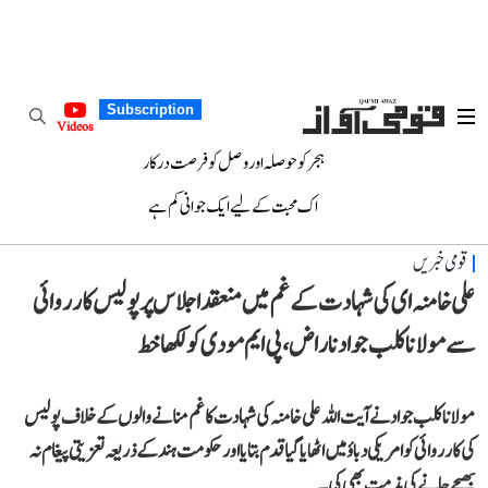
Subscription
Videos
ہجر کو حوصلہ اور وصل کو فرصت درکار
اک محبت کے لیے ایک جوانی کم ہے
قومی خبریں
علی خامنہ ای کی شہادت کے غم میں منعقد اجلاس پر پولیس کارروائی
سے مولانا کلب جواد ناراض، پی ایم مودی کو لکھا خط
مولانا کلب جواد نے آیت اللہ علی خامنہ کی شہادت کا غم منانے والوں کے خلاف پولیس
کی کارروائی کو امریکی دباؤ میں اٹھایا گیا قدم بتایا اور حکومت ہند کے ذریعہ تعزیتی پیغام نہ
بھیجے جانے کی مذمت بھی کی۔