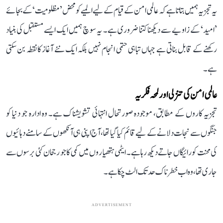
یہ تجزیہ ہمیں بتاتا ہے کہ عالمی امن کے قیام کے لیے المیے کو محض ’مظلومیت‘ کے بجائے
’امید‘ کے زاویے سے دیکھنا کتنا ضروری ہے۔ یہ سوچ ہمیں ایک ایسے مستقبل کی بنیاد
رکھنے کے قابل بناتی ہے جہاں تباہی حتمی انجام نہیں بلکہ ایک نئے آغاز کا نقطہ بن سکتی
ہے۔
عالمی امن کی تنزلی اور لمحہ فکریہ
تجزیہ کاروں کے مطابق، موجودہ صورتحال انتہائی تشویشناک ہے۔ وہ ادارہ جو دنیا کو
جنگوں سے نجات دلانے کے لیے قائم کیا گیا تھا، آج اپنی ہی آنکھوں کے سامنے دہائیوں
کی محنت کو رائیگاں جاتے دیکھ رہا ہے۔ ایٹمی ہتھیاروں میں کمی کا جو رجحان کئی برسوں سے
جاری تھا، وہ اب خطرناک حد تک الٹ چکا ہے۔
ADVERTISEMENT