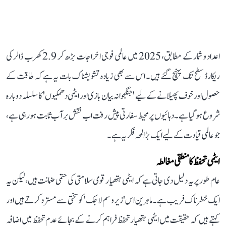
اعداد و شمار کے مطابق، 2025 میں عالمی فوجی اخراجات بڑھ کر 2.9 کھرب ڈالر کی
ریکارڈ سطح تک پہنچ گئے ہیں۔ اس سے بھی زیادہ تشویشناک بات یہ ہے کہ طاقت کے
حصول اور خوف پھیلانے کے لیے 'جنگجوانہ بیان بازی اور ایٹمی دھمکیوں' کا سلسلہ دوبارہ
شروع ہو گیا ہے۔ دہائیوں پر محیط سفارتی پیش رفت اب نقش بر آب ثابت ہو رہی ہے،
جو عالمی قیادت کے لیے ایک بڑا لمحہ فکریہ ہے۔
ایٹمی تحفظ کا منطقی مغالطہ
عام طور پر یہ دلیل دی جاتی ہے کہ ایٹمی ہتھیار قومی سلامتی کی حتمی ضمانت ہیں، لیکن یہ
ایک خطرناک فریب ہے۔ ماہرین اس 'زیرو سم لاجک' کو سختی سے مسترد کرتے ہیں اور
کہتے ہیں کہ حقیقت میں ایٹمی ہتھیار تحفظ فراہم کرنے کے بجائے عدم تحفظ میں اضافہ