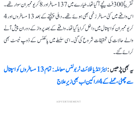
تقریباً 300 فٹ نیچے آگیا تھا۔ طیارے میں 137 مسافر اور 8 کریو ممبران سوار تھے۔
اس واقعے میں کئی مسافر زخمی بھی ہوئے تھے۔ دہلی پہنچنے کے بعد 13 مسافروں اور 4
کریو ممبران کو اسپتال میں داخل کرایا گیا تھا۔ واقعے کے بعد پرواز کے دوران پیش آنے
والے حالات کی تحقیقات شروع کی گئی۔ اسی سلسلے میں پائلٹس کے ڈوپ ٹیسٹ بھی
کرائے گئے۔
یہ بھی پڑھیں :
ایئر انڈیا فلائٹ ٹربولنس معاملہ: تمام 13 مسافروں کو اسپتال
سے چھٹی، عملے کے 4 اراکین اب بھی زیرِ علاج
ADVERTISEMENT