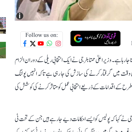
i
Follow us on:
جا رہا ہے۔ وزیر اعلیٰ ممتا بنرجی نے ایک انتخابی ریلی کے دوران الزام
ی وقت میں گرفتار کرنے کی سازش کی جا رہی ہے تاکہ انہیں پولنگ
اس طرح کے اقدامات کے ذریعے انتخابی عمل کو متاثر کرنے کی کوشش کی
جی نے کہا کہ پولیس کو ایسے احکامات دیے جا رہے ہیں جن کے تحت ٹی