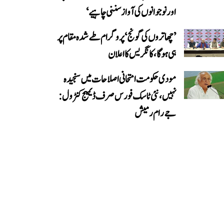
اور نوجوانوں کی آواز سننی چاہیے‘
’چھاتروں کی گونج‘ پروگرام طے شدہ مقام پر
ہی ہوگا، کانگریس کا اعلان
مودی حکومت امتحانی اصلاحات میں سنجیدہ
نہیں، نئی ٹاسک فورس صرف ڈیمیج کنٹرول:
جے رام رمیش