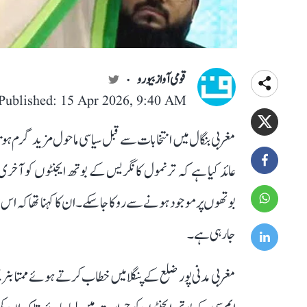
قومی آواز بیورو
Published: 15 Apr 2026, 9:40 AM
مغربی بنگال میں انتخابات سے قبل سیاسی ماحول مزید گرم ہوتا 
عائد کیا ہے کہ ترنمول کانگریس کے بوتھ ایجنٹوں کو آخر
بوتھوں پر موجود ہونے سے روکا جا سکے۔ ان کا کہنا تھا کہ 
جا رہی ہے۔
مغربی مدنی پور ضلع کے پنگلا میں خطاب کرتے ہوئے ممتا بنر