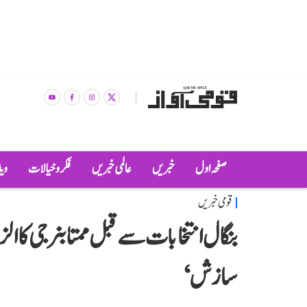
صفحہ اول
خبریں
عالمی خبریں
فکر و خیالات
وی
قومی خبریں
بنگال انتخابات سے قبل ممتا بنرجی کا ال
سازش‘