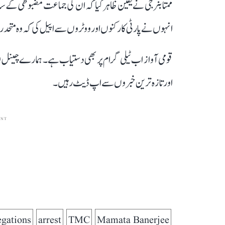
ممتا بنرجی نے یقین ظاہر کیا کہ ان کی جماعت مضبوطی کے 
انہوں نے پارٹی کارکنوں اور ووٹروں سے اپیل کی کہ وہ متحد رہ
قومی آواز اب ٹیلی گرام پر بھی دستیاب ہے۔ ہمارے چینل 
اور تازہ ترین خبروں سے اپ ڈیٹ رہیں۔
ENT
egations
arrest
TMC
Mamata Banerjee