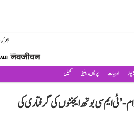
ہجر کو
ڈیوز
ادبیات
پریس ریلیز
کھیل
زام- ’ٹی ایم سی بوتھ ایجنٹوں کی گرفتاری کی