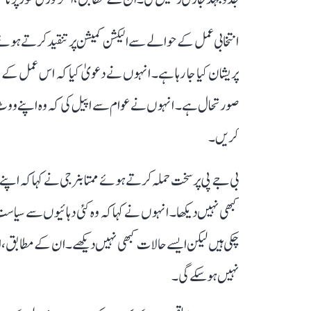
انتخابی عمل کے حوالے سے الیکشن کمیشن پر تنقید کرتے ہوئے م
پریشان کیا جا رہا ہے۔ انہوں نے دعویٰ کیا کہ اس عمل کے 
صورتحال ہے۔ انہوں نے عوام سے اپیل کی کہ وہ اپنے ووٹ 
کریں۔
بی جے پی پر سخت حملہ کرتے ہوئے ممتا بنرجی نے کہا کہ اپن
کبھی نہیں دیکھا۔ انہوں نے کہا کہ وہ کئی دہائیوں سے سی
چکی ہیں لیکن ایسے حالات کبھی نہیں دیکھے۔ ان کے مطابق، 
نہیں ہو سکے گی۔