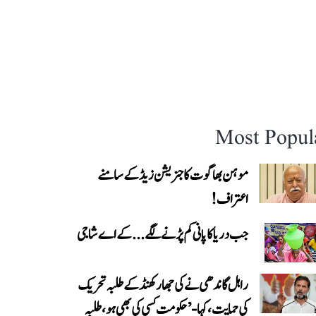
Most Popul
موہن بھاگوت کا جنریشن زیڈ کے سامنے
اعتراف!
جب دریا کا پانی کم پڑنے لگے...کے اے شاجی
راہل گاندھی نے کی جھارکھنڈ کے طلبہ تحریک
کی حمایت، کہا- ’حکومت کسی کی بھی ہو، طلبہ