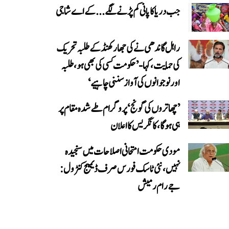
جب دریا کا پانی کم پڑنے لگے...کے اے شاجی
راہل گاندھی نے کی جھارکھنڈ کے طلبہ تحریک
کی حمایت، کہا- ’حکومت کسی کی بھی ہو، طلبہ
اور نوجوانوں کی آواز سننی چاہیے‘
’چھاتروں کی گونج‘ پروگرام طے شدہ مقام پر
ہی ہوگا، کانگریس کا اعلان
مودی حکومت امتحانی اصلاحات میں سنجیدہ
نہیں، نئی ٹاسک فورس صرف ڈیمیج کنٹرول:
جے رام رمیش