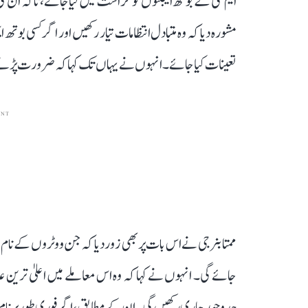
ایم سی کے بوتھ ایجنٹوں کو حراست میں لیا جائے، تاکہ ان ک
مشورہ دیا کہ وہ متبادل انتظامات تیار رکھیں اور اگر کسی بوتھ
تعینات کیا جائے۔ انہوں نے یہاں تک کہا کہ ضرورت پڑنے پر
ENT
ممتا بنرجی نے اس بات پر بھی زور دیا کہ جن ووٹروں کے نا
جائے گی۔ انہوں نے کہا کہ وہ اس معاملے میں اعلیٰ ترین 
جدوجہد جاری رکھیں گی۔ ان کے مطابق، اگر فوری طور پر نام بح