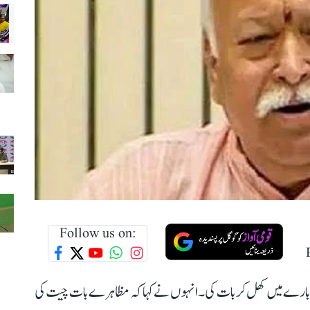
Follow us on:
ے بارے میں کھل کر بات کی۔ انہوں نے کہا کہ مظاہرے بات چیت کی