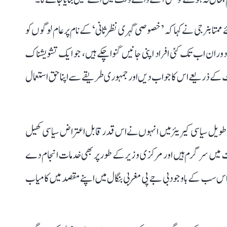
متا بنرجی نے کہا کہ ’خصوصی گہری نظر ثانی‘ کے نام پر عام لوگوں کو
دوران اب تک کئی افراد اپنی جانیں گنوا چکے ہیں، جو ایک تشویشناک
کے ذریعے اس کا جواب دیں اور جمہوری طریقے سے اپنا حق استعمال
ے طویل سیاسی کیریئر میں انہوں نے اس قدر قابل اعتراض سیاسی کھیل
است میں سرگرم ہیں اور مرکزی وزیر کے طور پر بھی خدمات انجام دے
اس سب کے باوجود بی جے پی مغربی بنگال میں اپنے مقصد میں کامیاب