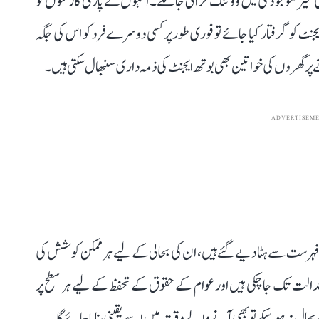
ی غیر موجودگی میں ووٹنگ کرائی جا سکے۔ انہوں نے پارٹی کارکنوں کو
 ایجنٹ کو گرفتار کیا جائے تو فوری طور پر کسی دوسرے فرد کو اس کی جگہ
 گھروں کی خواتین بھی بوتھ ایجنٹ کی ذمہ داری سنبھال سکتی ہیں۔
ADVERTISEM
م فہرست سے ہٹا دیے گئے ہیں، ان کی بحالی کے لیے ہر ممکن کوشش کی
عدالت تک جا چکی ہیں اور عوام کے حقوق کے تحفظ کے لیے ہر سطح پر
ال نہ ہو سکے تو بھی آنے والے وقت میں اسے یقینی بنایا جائے گا۔