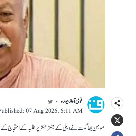
قومی آواز بیورو
Published: 07 Aug 2026, 6:11 AM
موہن بھاگوت نے دہلی کے جنتر منتر پر طلبہ کے احتجاج ک