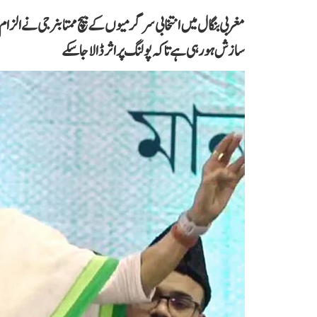
مغربی بنگال میں انتخابی سرگرمیوں کے بیچ ممتا بنرجی نے الزام
سازش ہو رہی ہے تاکہ پولنگ پر اثر ڈالا جا سکے