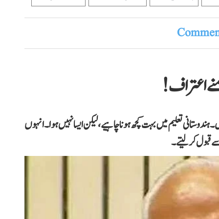
Comment
نے اعتراف!
دوستانی تعلیم میں بہت کچھ ہونا چاہیے، لیکن ایسا نہیں ہوا۔انہوں
ے قبول کر لیتے۔