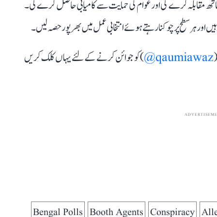
ساتھ مقابلہ کرے گی اور عوام کی حمایت سے کامیابی حاصل کرے گی۔
یں اور ہر سطح پر چوکنا رہتے ہوئے انتخابی عمل میں بھرپور حصہ لیں۔
(
qaumiawaz@
) کو جوائن کرنے کے لئے یہاں کلک کریں
ADVERTISEM
Bengal Polls
Booth Agents
Conspiracy
All