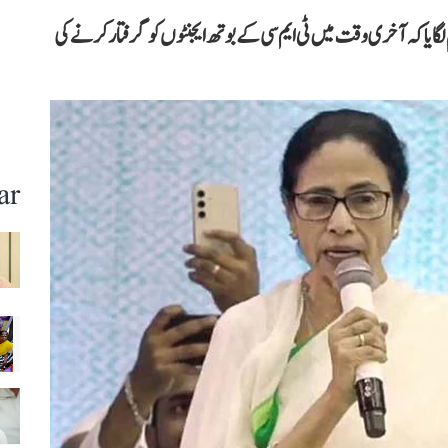
 لگایا کہ آخری وقت میں ٹی ایم سی کے بوتھ ایجنٹوں کو گرفتار کرنے کی
ar