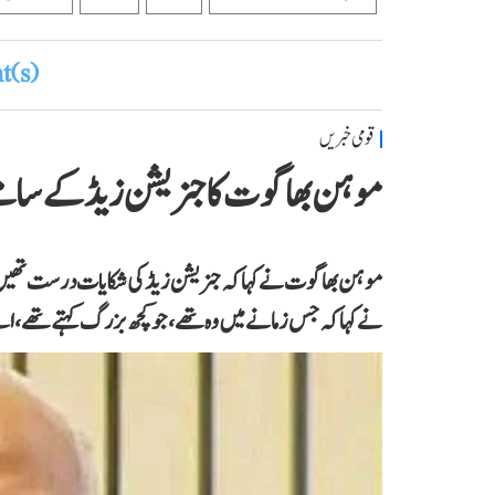
(s)
قومی خبریں
موہن بھاگوت کا جنریشن زیڈ کے سام
موہن بھاگوت نے کہاکہ جنریشن زیڈ کی شکایات درست تھیں۔ ہن
نے کہا کہ جس زمانے میں وہ تھے،جو کچھ بزرگ کہتے تھے، اس