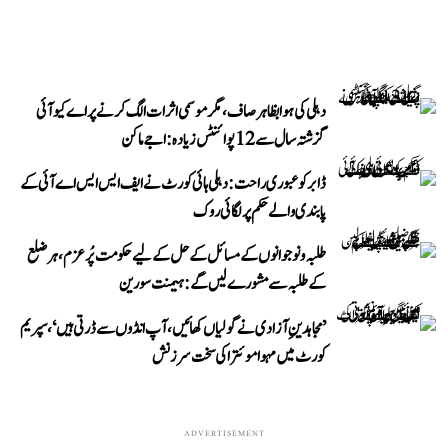
دہلی کی ہوا بظاہر صاف، مگر موسمی اثرات الگ کرنے پر اے کیو آئی
گزشتہ سال سے 12 پوائنٹس زیادہ: اجے ماکن
ڈابر کو عبوری راحت: دہلی ہائی کورٹ نے ایف ایس ایس اے آئی کے
پابندی والے حکم پر لگائی روک
طلبہ و نوجوانوں کے مسائل کے حل کے لیے حکومت پُرعزم، ہر ضلع
کے طلبہ سے مشورے لیں گے: ہیمنت سورین
’مجاہدینِ آزادی نے گولیاں کھائیں، آپ انڈوں سے ڈرتی ہیں‘، سپریم
کورٹ میں مہوا موئترا کی سخت سرزنش
ADVERTISEMENT