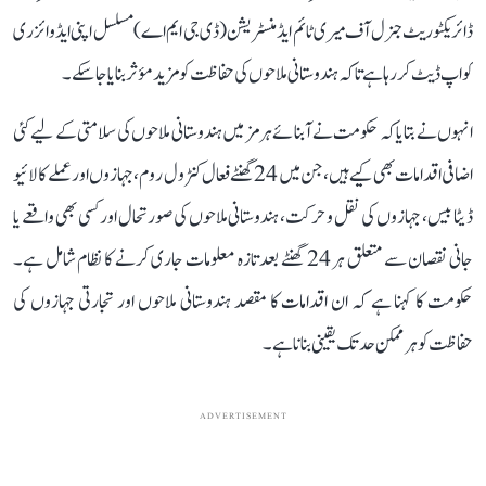
ڈائریکٹوریٹ جنرل آف میری ٹائم ایڈمنسٹریشن (ڈی جی ایم اے) مسلسل اپنی ایڈوائزری
کو اپ ڈیٹ کر رہا ہے تاکہ ہندوستانی ملاحوں کی حفاظت کو مزید مؤثر بنایا جا سکے۔
انہوں نے بتایا کہ حکومت نے آبنائے ہرمز میں ہندوستانی ملاحوں کی سلامتی کے لیے کئی
اضافی اقدامات بھی کیے ہیں، جن میں 24 گھنٹے فعال کنٹرول روم، جہازوں اور عملے کا لائیو
ڈیٹا بیس، جہازوں کی نقل و حرکت، ہندوستانی ملاحوں کی صورتحال اور کسی بھی واقعے یا
جانی نقصان سے متعلق ہر 24 گھنٹے بعد تازہ معلومات جاری کرنے کا نظام شامل ہے۔
حکومت کا کہنا ہے کہ ان اقدامات کا مقصد ہندوستانی ملاحوں اور تجارتی جہازوں کی
حفاظت کو ہر ممکن حد تک یقینی بنانا ہے۔
ADVERTISEMENT