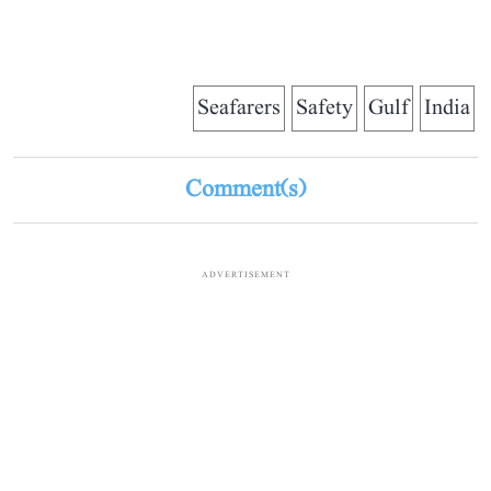
Seafarers
Safety
Gulf
India
Comment(s)
ADVERTISEMENT