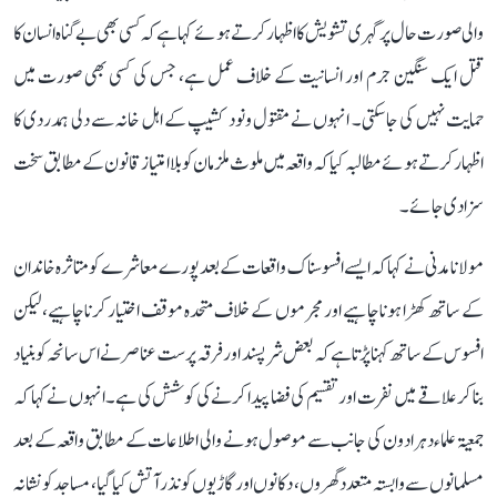
والی صورت حال پر گہری تشویش کا اظہار کرتے ہوئے کہا ہے کہ کسی بھی بے گناہ انسان کا
قتل ایک سنگین جرم اور انسانیت کے خلاف عمل ہے، جس کی کسی بھی صورت میں
حمایت نہیں کی جا سکتی۔ انہوں نے مقتول ونود کشیپ کے اہل خانہ سے دلی ہمدردی کا
اظہار کرتے ہوئے مطالبہ کیا کہ واقعہ میں ملوث ملزمان کو بلاامتیاز قانون کے مطابق سخت
سزا دی جائے۔
مولانا مدنی نے کہا کہ ایسے افسوسناک واقعات کے بعد پورے معاشرے کو متاثرہ خاندان
کے ساتھ کھڑا ہونا چاہیے اور مجرموں کے خلاف متحدہ موقف اختیار کرنا چاہیے، لیکن
افسوس کے ساتھ کہنا پڑتا ہے کہ بعض شرپسند اور فرقہ پرست عناصر نے اس سانحہ کو بنیاد
بنا کر علاقے میں نفرت اور تقسیم کی فضا پیدا کرنے کی کوشش کی ہے۔ انہوں نے کہا کہ
جمعیۃ علماء دہرادون کی جانب سے موصول ہونے والی اطلاعات کے مطابق واقعہ کے بعد
مسلمانوں سے وابستہ متعدد گھروں، دکانوں اور گاڑیوں کو نذر آتش کیا گیا، مساجد کو نشانہ