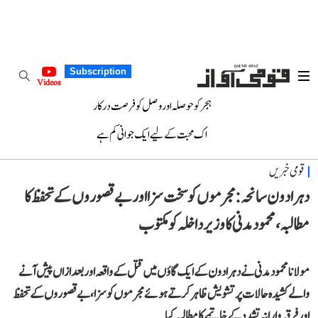
Subscription
Videos
ہجر کو حوصلہ اور وصل کو فرصت درکار
اک محبت کے لیے ایک جوانی کم ہے
قومی خبریں
دہرادون سانحہ: مجرموں کو سخت سزا اور بے قصوروں کے تحفظ کا
مطالبہ، محمود مدنی کا وزیر داخلہ کو مکتوب
مولانا محمود مدنی نے دہرادون کے ایک گاؤں میں قتل کے واقعہ اور بعد ازاں پیش آنے
والے کشیدہ حالات پر تشویش ظاہر کرتے ہوئے مجرموں کو سزا، بے قصوروں کے تحفظ
اور فرقہ وارانہ تشدد کے خاتمے کا مطالبہ کیا