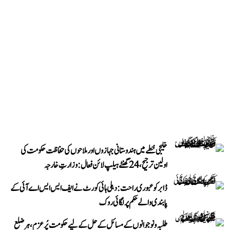
خلیجی خطے میں ہندوستانی جہازوں اور ملاحوں کی حفاظت حکومت کی
اولین ترجیح، 24 گھنٹے ہیلپ لائن فعال: وزارتِ خارجہ
ڈابر کو عبوری راحت: دہلی ہائی کورٹ نے ایف ایس ایس اے آئی کے
پابندی والے حکم پر لگائی روک
طلبہ و نوجوانوں کے مسائل کے حل کے لیے حکومت پُرعزم، ہر ضلع