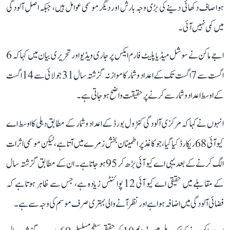
ہوا صاف دکھائی دینے کی بڑی وجہ بارش اور دیگر موسمی عوامل ہیں، جبکہ اصل آلودگی
میں کمی نہیں آئی۔
اجے ماکن نے سوشل میڈیا پلیٹ فارم ایکس پر جاری ویڈیو اور تحریری بیان میں کہا کہ 6
اگست سے 7 اگست تک کے اعداد و شمار کا موازنہ گزشتہ سال 31 جولائی سے 14 اگست
کے اوسط اعداد و شمار سے کرنے پر حقیقت واضح ہو جاتی ہے۔
انہوں نے کہا کہ مرکزی آلودگی کنٹرول بورڈ کے اعداد و شمار کے مطابق دہلی کا اوسط اے
کیو آئی 68 ریکارڈ کیا گیا، جو کاغذ پر اطمینان بخش زمرے میں آتا ہے، لیکن موسمی اثرات
الگ کرنے کے بعد یہی اے کیو آئی بڑھ کر 95 ہو جاتا ہے۔ ان کے مطابق گزشتہ سال
کے مقابلے میں حقیقی اے کیو آئی 12 پوائنٹس زیادہ ہے، جس سے ظاہر ہوتا ہے کہ
فضائی آلودگی میں اضافہ ہوا ہے اور نظر آنے والی بہتری صرف موسم کی وجہ سے ہے۔