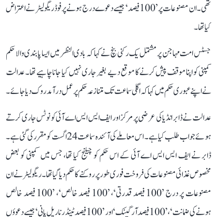
تھی۔ ان مصنوعات پر ’100 فیصد‘ جیسے دعوے درج ہونے پر فوڈ ریگولیٹر نے اعتراض
کیا تھا۔
جسٹس امت مہاجن پر مشتمل یک رکنی بنچ نے کہا کہ بادی النظر میں ایسا پابندی والا حکم
کمپنی کو اپنا موقف پیش کرنے کا موقع دیے بغیر جاری نہیں کیا جانا چاہیے تھا۔ عدالت
نے اپنے عبوری حکم میں کہا کہ اگلی سماعت تک متنازعہ حکم پر عمل درآمد روک دیا جائے۔
عدالت نے ڈابر انڈیا کی عرضی پر مرکز اور ایف ایس ایس اے آئی کو نوٹس جاری کرتے
ہوئے جواب طلب کیا ہے۔ اس معاملے کی آئندہ سماعت 24 اگست کو مقرر کی گئی ہے۔
ڈابر نے ایف ایس ایس اے آئی کے اس حکم کو چیلنج کیا تھا، جس میں کمپنی کو بعض
مخصوص غذائی مصنوعات کی فروخت فوری طور پر روکنے کا حکم دیا گیا تھا۔ ریگولیٹر نے ان
مصنوعات پر درج ’100 فیصد قدرتی‘، ’100 فیصد خالص‘، ’100 فیصد خالص
ہونے کی ضمانت‘، ’100 فیصد آرگینک‘ اور ’100 فیصد ٹینڈر ناریل پانی‘ جیسے دعوؤں