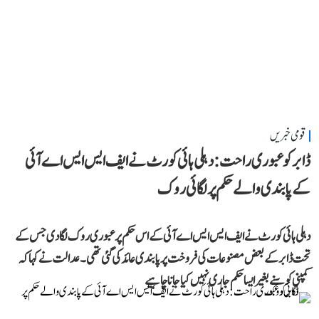
قومی خبریں
ڈابر کو عبوری راحت: دہلی ہائی کورٹ نے ایف ایس ایس اے آئی
کے پابندی والے حکم پر لگائی روک
دہلی ہائی کورٹ نے ایف ایس ایس اے آئی کے اس حکم پر عبوری روک لگا دی جس کے
تحت ڈابر کے بعض مصنوعات کی فروخت پر پابندی عائد کی گئی تھی۔ عدالت نے کہا کہ
کمپنی کو سنے بغیر ایسا حکم جاری نہیں کیا جانا چاہیے