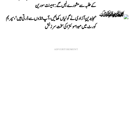
کے طلبہ سے مشورے لیں گے: ہیمنت سورین
’مجاہدینِ آزادی نے گولیاں کھائیں، آپ انڈوں سے ڈرتی ہیں‘، سپریم
کورٹ میں مہوا موئترا کی سخت سرزنش
ADVERTISEMENT