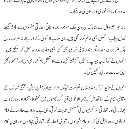
مسلسل رابطے میں رہتے ہیں، تاکہ اگر کسی ہندوستانی ملاح یا ہندوستانی پرچم والے جہاز کو
مدد درکار ہو تو فوری کارروائی کی جا سکے۔
رندھیر جیسوال نے بتایا کہ بیرونِ ملک موجود ہندوستانی سفارتی مشنوں نے 24 گھنٹے
فعال ہیلپ لائنیں بھی قائم کر رکھی ہیں۔ ان ہیلپ لائنوں کے ذریعے نہ صرف ملاح
بلکہ ضرورت مند دیگر ہندوستانی شہری بھی کسی بھی وقت مدد حاصل کر سکتے ہیں۔
انہوں نے کہا کہ یہ ہیلپ لائنیں گزشتہ کئی ماہ سے بلا تعطل کام کر رہی ہیں اور آئندہ بھی
اپنی خدمات جاری رکھیں گی۔
انہوں نے مزید کہا کہ ہندوستان حکومت شپنگ وزارت اور مغربی ایشیا و خلیجی ممالک کے
مقامی حکام کے ساتھ مل کر بین الاقوامی آبی گزرگاہوں میں محفوظ، آزاد اور بلا رکاوٹ
جہاز رانی اور تجارتی سرگرمیوں کی مسلسل حمایت کرتی رہی ہے۔ وزارتِ خارجہ نے تمام
فریقوں سے اپیل کی کہ وہ عام شہریوں، شہری ڈھانچے، تجارتی جہازوں اور ان پر کام