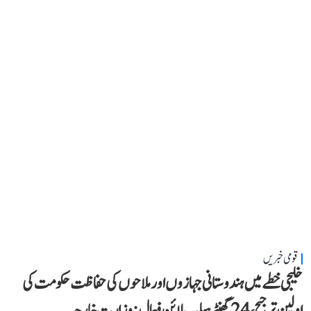
قومی خبریں
خلیجی خطے میں ہندوستانی جہازوں اور ملاحوں کی حفاظت حکومت کی
اولین ترجیح، 24 گھنٹے ہیلپ لائن فعال: وزارتِ خارجہ