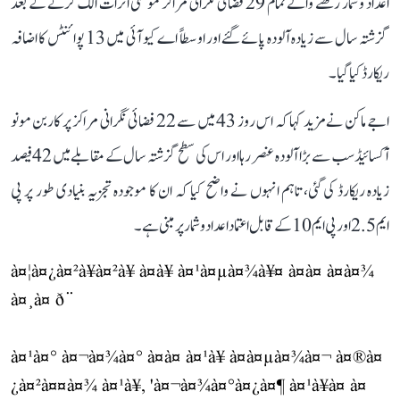
اعداد و شمار رکھنے والے تمام 29 فضائی نگرانی مراکز موسمی اثرات الگ کرنے کے بعد
گزشتہ سال سے زیادہ آلودہ پائے گئے اور اوسطاً اے کیو آئی میں 13 پوائنٹس کا اضافہ
ریکارڈ کیا گیا۔
اجے ماکن نے مزید کہا کہ اس روز 43 میں سے 22 فضائی نگرانی مراکز پر کاربن مونو
آکسائیڈ سب سے بڑا آلودہ عنصر رہا اور اس کی سطح گزشتہ سال کے مقابلے میں 42 فیصد
زیادہ ریکارڈ کی گئی، تاہم انہوں نے واضح کیا کہ ان کا موجودہ تجزیہ بنیادی طور پر پی
ایم 2.5 اور پی ایم 10 کے قابل اعتماد اعداد و شمار پر مبنی ہے۔
à¤¦à¤¿à¤²à¥à¤²à¥ à¤à¥ à¤¹à¤µà¤¾à¥¤ à¤à¤ à¤à¤¾
à¤¸à¤ ð¨
à¤¹à¤° à¤¬à¤¾à¤° à¤à¤ à¤¹à¥ à¤à¤µà¤¾à¤¬ à¤®à¤
¿à¤²à¤¤à¤¾ à¤¹à¥, 'à¤¬à¤¾à¤°à¤¿à¤¶ à¤¹à¥à¤ à¤