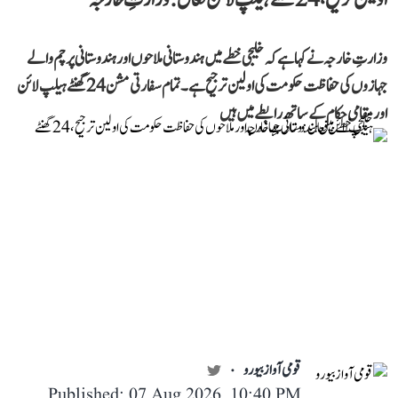
وزارتِ خارجہ نے کہا ہے کہ خلیجی خطے میں ہندوستانی ملاحوں اور ہندوستانی پرچم والے
جہازوں کی حفاظت حکومت کی اولین ترجیح ہے۔ تمام سفارتی مشن 24 گھنٹے ہیلپ لائن
اور مقامی حکام کے ساتھ رابطے میں ہیں
قومی آواز بیورو
Published: 07 Aug 2026, 10:40 PM