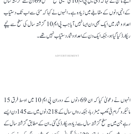
اجے ماکن نے کہا کہ دہلی میں پی ایم 10 کی حقیقی سطح مسلسل 69 دن سے گزشتہ سال
کے انہی دنوں کے مقابلے میں زیادہ ہے۔ انہوں نے کہا کہ مئی سے اب تک دستیاب
اعداد و شمار میں ایک بھی دن ایسا نہیں آیا جب پی ایم 10 گزشتہ سال کی سطح سے نیچے
ریکارڈ کیا گیا ہو، جبکہ ایک دن کے اعداد و شمار دستیاب نہیں تھے۔
ADVERTISEMENT
انہوں نے دعویٰ کیا کہ ان 69 دنوں کے دوران پی ایم 10 میں اوسط فرق 15
مائیکروگرام فی مکعب میٹر رہا، جبکہ رواں سال کے 218 دنوں میں سے 145 دن ایسے
رہے جن میں یہ سطح گزشتہ سال سے زیادہ ریکارڈ کی گئی۔ ان کے مطابق گزشتہ سال کے