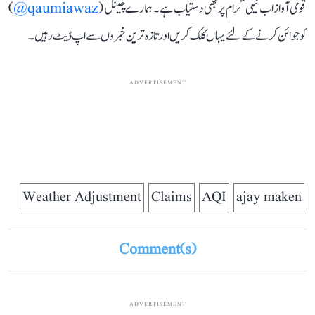
قومی آواز اب ٹیلی گرام پر بھی دستیاب ہے۔ ہمارے چینل (
qaumiawaz@
)
کو جوائن کرنے کے لئے یہاں کلک کریں اور تازہ ترین خبروں سے اپ ڈیٹ رہیں۔
ADVERTISEMENT
Weather Adjustment
Claims
AQI
ajay maken
Comment(s)
ADVERTISEMENT