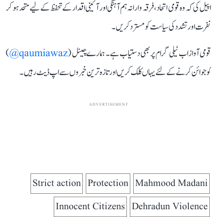
اپیل کی کہ وہ قومی اتحاد، فرقہ وارانہ ہم آہنگی اور آئینی اقدار کے تحفظ کے لیے متحد ہو کر
نفرت اور تشدد کی سیاست کو مسترد کریں۔
قومی آواز اب ٹیلی گرام پر بھی دستیاب ہے۔ ہمارے چینل (
qaumiawaz@
)
کو جوائن کرنے کے لئے یہاں کلک کریں اور تازہ ترین خبروں سے اپ ڈیٹ رہیں۔
ADVERTISEMENT
Strict action
Protection
Mahmood Madani
Innocent Citizens
Dehradun Violence