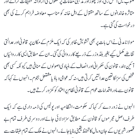
مکتوب میں آتش زنی، توڑ پھوڑ اور مذہبی مقامات پر حملوں کی آزادانہ تحقیقات کرانے اور
متاثرہ خاندانوں کے ساتھ مقتول کے اہل خانہ کو مناسب معاوضہ فراہم کرنے کی بھی
درخواست کی گئی ہے۔
مولانا مدنی نے اس بات پر بھی تشویش ظاہر کی کہ ایک ملزم کے مکان پر قانونی اور عدالتی
تقاضے مکمل کیے بغیر بلڈوزر کے ذریعے کارروائی کی گئی۔ ان کے مطابق ایسی کارروائیاں
آئین ہند، قانون کی حکمرانی اور انصاف کے بنیادی اصولوں کے منافی ہیں کیونکہ کسی بھی
شخص کی سزا کا تعین عدالتیں کرتی ہیں، نہ کہ عوامی دباؤ یا مشتعل ہجوم۔ انہوں نے کہا کہ
قانون سے ماورا اقدامات عوام کے قانونی نظام پر اعتماد کو کمزور کرتے ہیں۔
انہوں نے زور دے کر کہا کہ حکومت، انتظامیہ اور پولیس کی ذمہ داری ہے کہ ایک
طرف اصل مجرموں کو قانون کے مطابق سزا دلائی جائے اور دوسری طرف تمام بے
قصور شہریوں کے جان و مال کا تحفظ یقینی بنایا جائے۔ انہوں نے ملک کے تمام طبقات سے