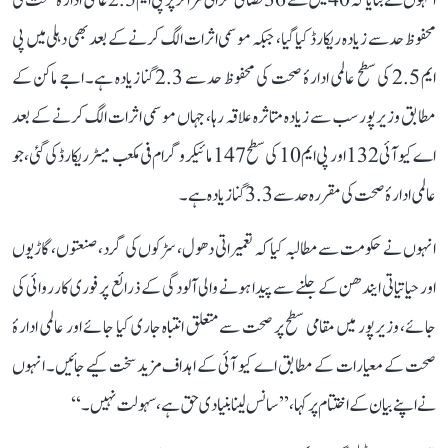
انہوں نے بتایا کہ 40 میں سے 36 فضائی نگرانی مراکز پر پی ایم 2.5 عالمی ادارۂ صحت کی
محفوظ حد سے زیادہ ریکارڈ کیا گیا، جبکہ موسمی اثرات الگ کرنے کے بعد بھی دہلی میں پی
ایم 2.5 کی سطح عالمی ادارۂ صحت کی محفوظ حد سے 2.3 گنا زیادہ ہے۔ اجے ماکن کے
مطابق وزیرپور سب سے زیادہ متاثرہ علاقہ رہا، جہاں موسمی اثرات الگ کرنے کے بعد
اے کیو آئی 132 اور پی ایم 10 کی سطح 147 مائیکروگرام فی مکعب میٹر ریکارڈ کی گئی، جو
عالمی ادارۂ صحت کی مقررہ حد سے 3.3 گنا زیادہ ہے۔
انہوں نے حکومت سے مطالبہ کیا کہ تعمیراتی دھول، سڑکوں کی گرد، صنعتوں، گاڑیوں
اور حیاتیاتی ایندھن کے جلنے سے پیدا ہونے والی آلودگی کے ذرائع پر فوری کارروائی کی
جائے، وزیرپور میں مقامی سطح پر صحت سے متعلق انتباہ جاری کیا جائے اور عالمی ادارۂ
صحت کے معیارات کے مطابق اے کیو آئی کے اہداف مزید سخت کیے جائیں۔ انہوں
نے اپنے بیان کے اختتام پر کہا، ’’سانس لینا بنیادی حق ہے، سہولت نہیں۔‘‘