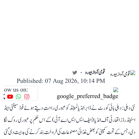
قومی آواز بیورو
Published: 07 Aug 2026, 10:14 PM
llow us on:
نئی دہلی: دہلی ہائی کورٹ نے ڈابر انڈیا لمیٹڈ کو عبوری راحت دیتے ہوئے فوڈ سیفٹی اینڈ
اسٹینڈرڈز اتھارٹی آف انڈیا (ایف ایس ایس اے آئی) کے اس حکم پر عبوری روک لگا
دی، جس کے تحت کمپنی کو بعض غذائی مصنوعات کی فروخت بند کرنے کی ہدایت دی گئی