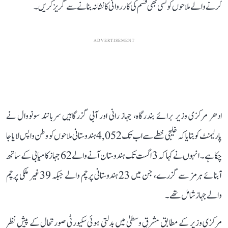
کرنے والے ملاحوں کو کسی بھی قسم کی کارروائی کا نشانہ بنانے سے گریز کریں۔
ADVERTISEMENT
ادھر مرکزی وزیر برائے بندرگاہ، جہاز رانی اور آبی گزرگاہیں سربانند سونووال نے
پارلیمنٹ کو بتایا کہ خلیجی خطے سے اب تک 4,052 ہندوستانی ملاحوں کو وطن واپس لایا جا
چکا ہے۔ انہوں نے کہا کہ 3 اگست تک ہندوستان آنے والے 62 جہاز کامیابی کے ساتھ
آبنائے ہرمز سے گزرے، جن میں 23 ہندوستانی پرچم والے جبکہ 39 غیر ملکی پرچم
والے جہاز شامل تھے۔
مرکزی وزیر کے مطابق مشرقِ وسطیٰ میں بدلتی ہوئی سکیورٹی صورتحال کے پیشِ نظر