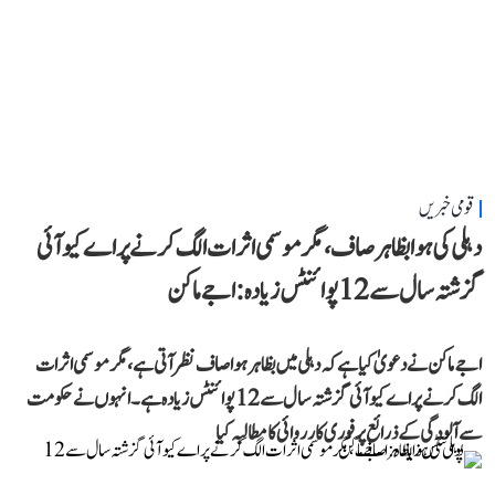
قومی خبریں
دہلی کی ہوا بظاہر صاف، مگر موسمی اثرات الگ کرنے پر اے کیو آئی
گزشتہ سال سے 12 پوائنٹس زیادہ: اجے ماکن
اجے ماکن نے دعویٰ کیا ہے کہ دہلی میں بظاہر ہوا صاف نظر آتی ہے، مگر موسمی اثرات
الگ کرنے پر اے کیو آئی گزشتہ سال سے 12 پوائنٹس زیادہ ہے۔ انہوں نے حکومت
سے آلودگی کے ذرائع پر فوری کارروائی کا مطالبہ کیا