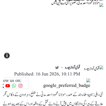
i
قومی آواز بیورو
Published: 16 Jun 2026, 10:11 PM
llow us on:
نئی دہلی: جمعیۃ علماء ہند کے صدر مولانا محمود اسعد مدنی نے ضلع دہرادون کے وکاس نگر
علاقے کے بیراگی والا گاؤں میں پیش آنے والے قتل کے واقعہ اور اس کے بعد پیدا ہونے