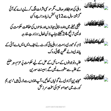
دہلی کی ہوا بظاہر صاف، مگر موسمی اثرات الگ کرنے پر اے کیو آئی
گزشتہ سال سے 12 پوائنٹس زیادہ: اجے ماکن
خلیجی خطے میں ہندوستانی جہازوں اور ملاحوں کی حفاظت حکومت کی
اولین ترجیح، 24 گھنٹے ہیلپ لائن فعال: وزارتِ خارجہ
ڈابر کو عبوری راحت: دہلی ہائی کورٹ نے ایف ایس ایس اے آئی کے
پابندی والے حکم پر لگائی روک
طلبہ و نوجوانوں کے مسائل کے حل کے لیے حکومت پُرعزم، ہر ضلع
کے طلبہ سے مشورے لیں گے: ہیمنت سورین
’مجاہدینِ آزادی نے گولیاں کھائیں، آپ انڈوں سے ڈرتی ہیں‘، سپریم
کورٹ میں مہوا موئترا کی سخت سرزنش
ADVERTISEMENT