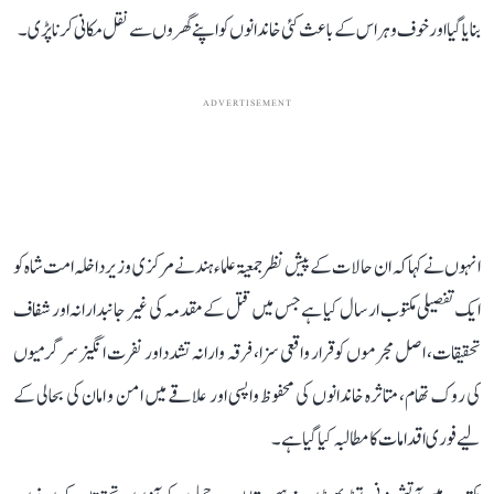
بنایا گیا اور خوف و ہراس کے باعث کئی خاندانوں کو اپنے گھروں سے نقل مکانی کرنا پڑی۔
ADVERTISEMENT
انہوں نے کہا کہ ان حالات کے پیش نظر جمعیۃ علماء ہند نے مرکزی وزیر داخلہ امت شاہ کو
ایک تفصیلی مکتوب ارسال کیا ہے جس میں قتل کے مقدمہ کی غیر جانبدارانہ اور شفاف
تحقیقات، اصل مجرموں کو قرار واقعی سزا، فرقہ وارانہ تشدد اور نفرت انگیز سرگرمیوں
کی روک تھام، متاثرہ خاندانوں کی محفوظ واپسی اور علاقے میں امن و امان کی بحالی کے
لیے فوری اقدامات کا مطالبہ کیا گیا ہے۔