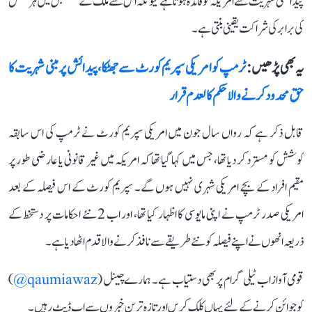
پیدائشی شہریت سے امریکہ کو فائدہ ہوتا ہے کیونکہ اس سے ملک کے مستقبل میں ہر شخص
کی برابر کی شراکت یقینی بنتی ہے۔
یہ بھی پڑھیں :
ٹرمپ کو امریکی سپریم کورٹ سے جھٹکا، پیدائش پر مبنی شہریت کا
حق محدود کرنے والا حکم کالعدم قرار
قابل ذکر ہے کہ رواں سال جون میں امریکی سپریم کورٹ نے ٹرمپ کی اس سابقہ
کوشش کو مسترد کر دیا تھا، جس میں کہا گیا تھا کہ امریکہ میں غیر قانونی یا عارضی طور پر
مقیم افراد کے بچے امریکی شہری نہیں ہوں گے۔ سپریم کورٹ کے اس فیصلہ کے بعد
امریکی صدر ٹرمپ نے اپنی مایوسی کا اظہار کیا تھا، اور اب 2 نئے احکامات پر دستخط کے
ذریعہ انھوں نے اپنے فیصلہ کو نئے طریقے سے نافذ کرنے والا قدم اٹھا دیا ہے۔
قومی آواز اب ٹیلی گرام پر بھی دستیاب ہے۔ ہمارے چینل (
qaumiawaz@
)
کو جوائن کرنے کے لئے یہاں کلک کریں اور تازہ ترین خبروں سے اپ ڈیٹ رہیں۔