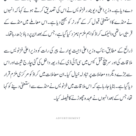
دے دیا ہے۔ وزیراعلیٰ دیویندر فڑنویس نے اس کی تصدیق کرتے ہوئے کہا کہ انہوں
نے منڈے کا استعفیٰ قبول کر کے گورنر کو بھیج دیا ہے۔ اس معاملے میں منڈے کے
قریبی ساتھی والیمک کراڈ کو اہم ملزم نامزد کیا گیا ہے، جس کے بعد ان پر دباؤ بڑھ رہا تھا۔
ذرائع کے مطابق، نائب وزیراعلیٰ اجیت پوار نے پیر کی رات کو وزیراعلیٰ فڑنویس سے
ملاقات کی اور سرپنچ قتل کیس میں سی آئی ڈی کے ذریعہ داخل کی گئی چارج شیٹ اور اس
سے جڑے دیگر دو معاملات پر تبادلہ خیال کیا۔ ان معاملات میں کراڈ کو مرکزی ملزم قرار
دیا گیا ہے۔ بتایا جا رہا ہے کہ اس ملاقات میں فڑنویس نے منڈے سے استعفیٰ دینے کو کہا
تھا، جس کے بعد انہوں نے عہدہ چھوڑنے کا فیصلہ کیا۔
ADVERTISEMENT