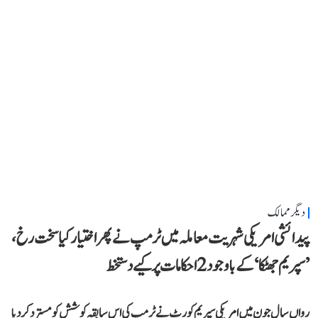
دیگر ممالک
پیدائشی امریکی شہریت معاملہ میں ٹرمپ نے پھر اختیار کیا سخت رخ،
’سپریم جھٹکا‘ کے باوجود 2 احکامات پر کیے دستخط
رواں سال جون میں امریکی سپریم کورٹ نے ٹرمپ کی اس سابقہ کوشش کو مسترد کر دیا