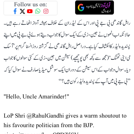
Follow us on:
راہل گاندھی بی جے پی اور اس کے لیڈران کے خلاف ہمیشہ آواز اٹھاتے رہے ہیں۔
حالانکہ اب انھوں نے جین-زی کے ایک سوال کا جواب دیتے ہوئے بی جے پی میں اپنے
پسندیدہ لیڈر کا انکشاف کیا ہے۔ دراصل راہل گاندھی نے گزشتہ روز انسٹاگرام پر ’آسک
می اینی تھنگ‘ (مجھ سے کچھ بھی پوچھیے) سیشن میں جین-زی کے کئی سوالوں کا جواب
دیا۔ سوال و جواب کے اس سیشن کے دوران ایک سوشل میڈیا صارف نے سوال کیا کہ
’’بی جے پی میں آپ کے پسندیدہ لیڈر کون ہیں؟‘‘
"Hello, Uncle Amarinder!"
LoP Shri
@RahulGandhi
gives a warm shoutout to
his favourite politician from the BJP.