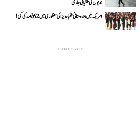
ندیوں کی طغیانی جاری
امریکہ میں ہندوستانی طلباء ویزا کی منظوری میں 62 فیصد کی کمی!
ADVERTISEMENT