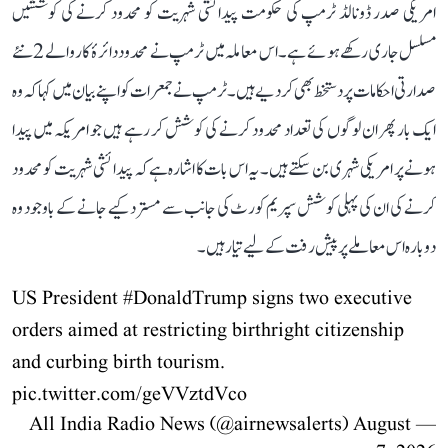
امریکی صدر ڈونالڈ ٹرمپ کی حکومت پیدائشی شہریت کو محدود کرنے کی کوششیں
مسلسل جاری رکھے ہوئے ہے۔ اس معاملہ میں ٹرمپ نے محدود دائرۂ کار والے 2 نئے
صدارتی احکامات پر دستخط بھی کر دیے ہیں۔ ٹرمپ نے جمعرات کو اپنے بیان میں کہا کہ وہ
ایک بار پھر ان لوگوں کی تعداد محدود کرنے کی کوشش کر رہے ہیں جو امریکہ میں پیدا
ہونے پر امریکی شہری بن سکتے ہیں۔ یہ اس بات کا اشارہ ہے کہ پیدائشی شہریت کو محدود
کرنے کی ان کی پہلی کوشش سپریم کورٹ کی جانب سے مسترد کیے جانے کے باوجود وہ
دوبارہ اس معاملے پر پیش رفت کے لیے تیار ہیں۔
US President
#DonaldTrump
signs two executive
orders aimed at restricting birthright citizenship
and curbing birth tourism.
pic.twitter.com/geVVztdVco
August
— All India Radio News (@airnewsalerts)