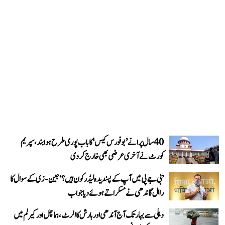
40 سال پرانے ’بوفورس کیس‘ کا باب پوری طرح ہوا بند، سپریم
کورٹ نے آخری عرضی بھی خارج کر دی
’بی جے پی میں آپ کے پسندیدہ لیڈر کون ہیں؟‘ جین-زی کے سوال کا
راہل گاندھی نے مسکراتے ہوئے دیا جواب
دہلی سے بہار تک آج آندھی اور بارش کا الرٹ، ہماچل اور کیرلم میں