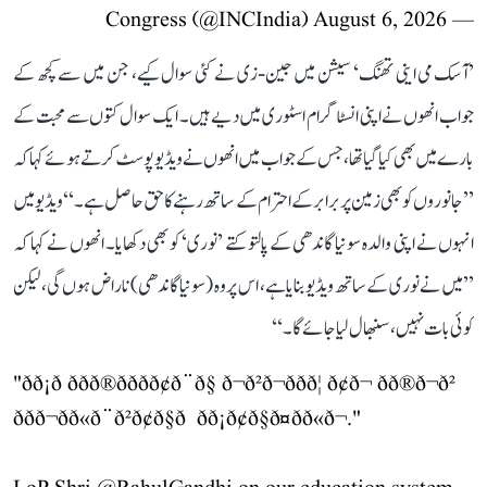
August 6, 2026
— Congress (@INCIndia)
’آسک می اینی تھنگ‘ سیشن میں جین-زی نے کئی سوال کیے، جن میں سے کچھ کے
جواب انھوں نے اپنی انسٹاگرام اسٹوری میں دیے ہیں۔ ایک سوال کتوں سے محبت کے
بارے میں بھی کیا گیا تھا، جس کے جواب میں انھوں نے ویڈیو پوسٹ کرتے ہوئے کہا کہ
’’جانوروں کو بھی زمین پر برابر کے احترام کے ساتھ رہنے کا حق حاصل ہے۔‘‘ ویڈیو میں
انہوں نے اپنی والدہ سونیا گاندھی کے پالتو کتے ’نوری‘ کو بھی دکھایا۔ انھوں نے کہا کہ
’’میں نے نوری کے ساتھ ویڈیو بنایا ہے، اس پر وہ (سونیا گاندھی) ناراض ہوں گی، لیکن
کوئی بات نہیں، سنبھال لیا جائے گا۔‘‘
"ðð¡ð ððð®ððð­ð¢ð¨ð§ ð¬ð²ð¬ð­ðð¦ ð¢ð¬ ðð®ð¬ð²
ððð¬ð­ð«ð¨ð²ð¢ð§ð ð­ð¡ð¢ð§ð¤ðð«ð¬."