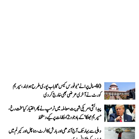
40 سال پرانے ’بوفورس کیس‘ کا باب پوری طرح ہوا بند، سپریم
کورٹ نے آخری عرضی بھی خارج کر دی
پیدائشی امریکی شہریت معاملہ میں ٹرمپ نے پھر اختیار کیا سخت رخ،
’سپریم جھٹکا‘ کے باوجود 2 احکامات پر کیے دستخط
دہلی سے بہار تک آج آندھی اور بارش کا الرٹ، ہماچل اور کیرلم میں