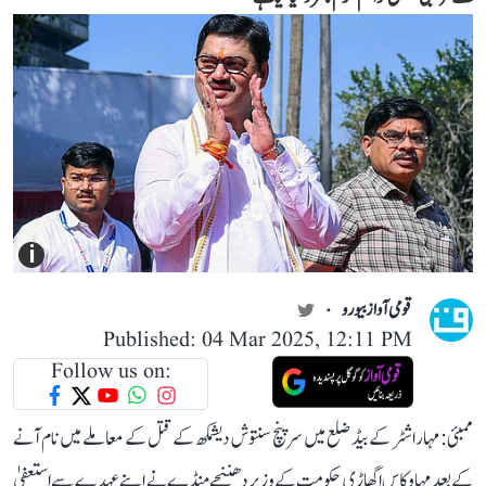
i
قومی آواز بیورو
Published: 04 Mar 2025, 12:11 PM
Follow us on:
ممبئی: مہاراشٹر کے بیڈ ضلع میں سرپنچ سنتوش دیشمکھ کے قتل کے معاملے میں نام آنے
کے بعد مہاوکاس اگھاڑی حکومت کے وزیر دھننجے منڈے نے اپنے عہدے سے استعفیٰ