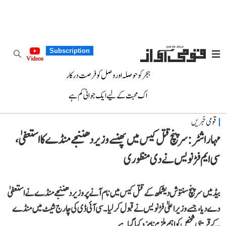
Subscription
Videos
ہجر کو حوصلہ اور وصل کو فرصت درکار
اک محبت کے لیے ایک جوانی کم ہے
قومی خبریں
مہاراشٹر: سرپنچ قتل کیس میں پھنسے وزیر دھننجے منڈے کا استعفیٰ،
سی ایم فڑنویس نے دی منظوری
بیڈ میں سرپنچ سنتوش دیشمکھ کے قتل کیس میں نام آنے پر وزیر دھننجے منڈے نے استعفیٰ
دے دیا، جسے وزیراعلیٰ فڑنویس نے قبول کر لیا۔ سی آئی ڈی کی چارج شیٹ میں منڈے
کے قریبی شخص کو اہم ملزم نامزد کیا گیا ہے