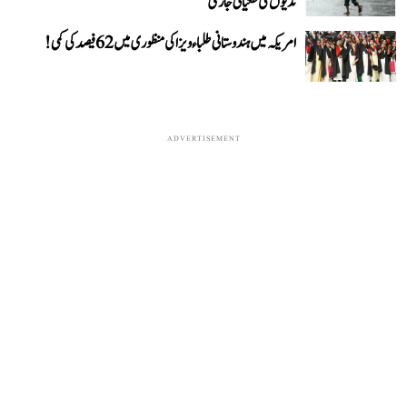
ندیوں کی طغیانی جاری
امریکہ میں ہندوستانی طلباء ویزا کی منظوری میں 62 فیصد کی کمی!
ADVERTISEMENT