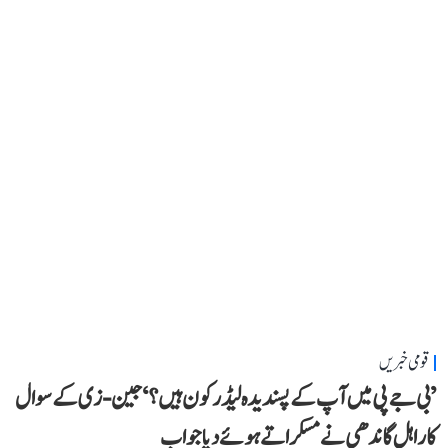
قومی خبریں
’بی جے پی میں آپ کے پسندیدہ لیڈر کون ہیں؟‘ جین-زی کے سوال
کا راہل گاندھی نے مسکراتے ہوئے دیا جواب