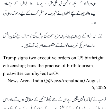
وابستہ افراد کے بچے، ’دشمن غیر ملکی‘ قرار دیے جانے والے افراد کے بچے، اور
ایسے والدین کے بچے جنہوں نے شہریت حاصل کرنے کے لیے دھوکہ دہی کی
ہو۔
ان افراد کے ویزوں پر پابندیاں مزید سخت کی جائیں گی جو صرف بچے کی پیدائش
اور اسے امریکی شہریت دلوانے کے مقصد سے امریکہ آتے ہیں۔
Trump signs two executive orders on US birthright
citizenship; bans the practise of birth tourism.
pic.twitter.com/hy3eq1xsOs
August
— News Arena India (@NewsArenaIndia)
6, 2026
ٹرمپ نے کہا کہ انہیں یقین ہے ان کے نئے فیصلے آئین کے مطابق ہوں گے، اور اس