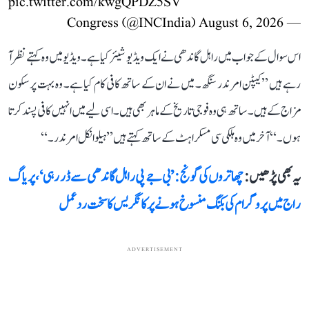
pic.twitter.com/kwgQPDZ5SV
August 6, 2026
— Congress (@INCIndia)
اس سوال کے جواب میں راہل گاندھی نے ایک ویڈیو شیئر کیا ہے۔ ویڈیو میں وہ کہتے نظر آ
رہے ہیں ’’کیپٹن امرندر سنگھ۔ میں نے ان کے ساتھ کافی کام کیا ہے۔ وہ بہت پرسکون
مزاج کے ہیں۔ ساتھ ہی وہ فوجی تاریخ کے ماہر بھی ہیں۔ اسی لیے میں انہیں کافی پسند کرتا
ہوں۔‘‘ آخر میں وہ ہلکی سی مسکراہٹ کے ساتھ کہتے ہیں ’’ہیلو انکل امرندر۔‘‘
یہ بھی پڑھیں :
چھاتروں کی گونج: ’بی جے پی راہل گاندھی سے ڈر رہی‘، پریاگ
راج میں پروگرام کی بکنگ منسوخ ہونے پر کانگریس کا سخت ردعمل
ADVERTISEMENT