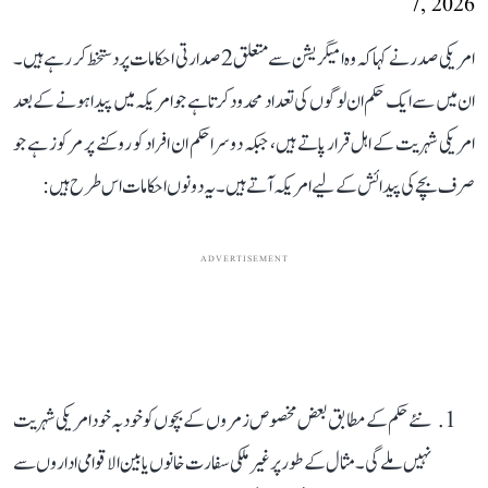
7, 2026
امریکی صدر نے کہا کہ وہ امیگریشن سے متعلق 2 صدارتی احکامات پر دستخط کر رہے ہیں۔
ان میں سے ایک حکم ان لوگوں کی تعداد محدود کرتا ہے جو امریکہ میں پیدا ہونے کے بعد
امریکی شہریت کے اہل قرار پاتے ہیں، جبکہ دوسرا حکم ان افراد کو روکنے پر مرکوز ہے جو
صرف بچے کی پیدائش کے لیے امریکہ آتے ہیں۔ یہ دونوں احکامات اس طرح ہیں:
ADVERTISEMENT
نئے حکم کے مطابق بعض مخصوص زمروں کے بچوں کو خود بہ خود امریکی شہریت
نہیں ملے گی۔ مثال کے طور پر غیر ملکی سفارت خانوں یا بین الاقوامی اداروں سے