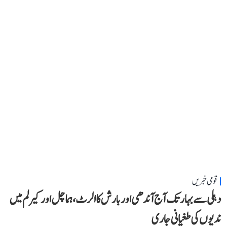
قومی خبریں
دہلی سے بہار تک آج آندھی اور بارش کا الرٹ، ہماچل اور کیرلم میں
ندیوں کی طغیانی جاری