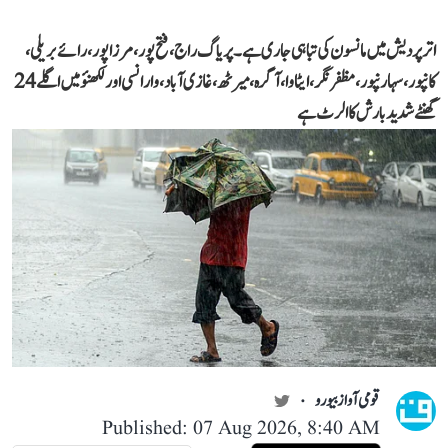
اتر پردیش میں مانسون کی تباہی جاری ہے۔ پریاگ راج، فتح پور، مرزا پور، رائے بریلی،
کانپور، سہارنپور، مظفر نگر، ایٹاوا، آگرہ، میرٹھ، غازی آباد، وارانسی اور لکھنؤ میں اگلے 24
گھنٹے شدید بارش کا الرٹ ہے
قومی آواز بیورو
Published: 07 Aug 2026, 8:40 AM