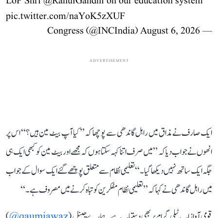
LoP Shri
@RahulGandhi
on our education system
pic.twitter.com/naYoK5zXUF
August 6, 2026
— Congress (@INCIndia)
ADVERTISEMENT
ایک صارف نے مذاق میں راہل گاندھی سے پوچھا کہ ’’کیا آپ بیٹ مین ہیں؟‘‘ اس پر
انھوں نے جواب دیا کہ ’’میں صرف اتنا کہہ سکتا ہوں کہ مجھے اور بیٹ مین کو کبھی ایک ہی
جگہ ایک ساتھ نہیں دیکھا گیا۔‘‘ تعلیمی نظام سے متعلق پوچھے گئے ایک سوال کے جواب
میں راہل گاندھی نے کہا کہ ’’تعلیمی نظام مفکرین کو تباہ کرنے میں مصروف ہے۔‘‘
قومی آواز اب ٹیلی گرام پر بھی دستیاب ہے۔ ہمارے چینل (
qaumiawaz@
)