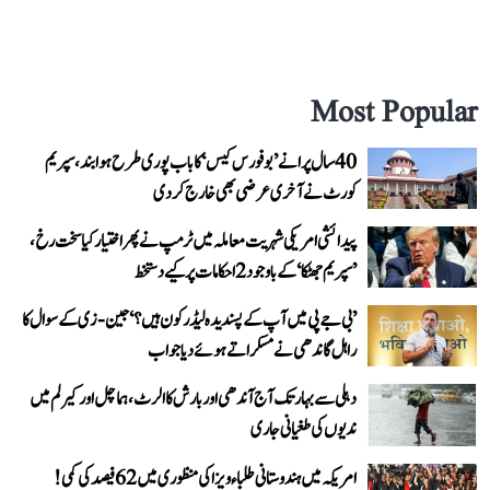
Most Popular
40 سال پرانے ’بوفورس کیس‘ کا باب پوری طرح ہوا بند، سپریم
کورٹ نے آخری عرضی بھی خارج کر دی
پیدائشی امریکی شہریت معاملہ میں ٹرمپ نے پھر اختیار کیا سخت رخ،
’سپریم جھٹکا‘ کے باوجود 2 احکامات پر کیے دستخط
’بی جے پی میں آپ کے پسندیدہ لیڈر کون ہیں؟‘ جین-زی کے سوال کا
راہل گاندھی نے مسکراتے ہوئے دیا جواب
دہلی سے بہار تک آج آندھی اور بارش کا الرٹ، ہماچل اور کیرلم میں
ندیوں کی طغیانی جاری
امریکہ میں ہندوستانی طلباء ویزا کی منظوری میں 62 فیصد کی کمی!