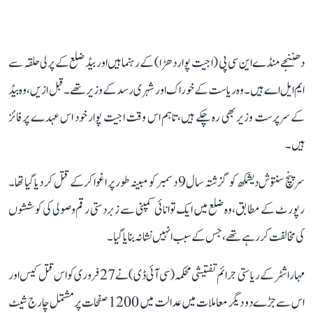
دھننجے منڈے این سی پی (اجیت پوار دھڑا) کے رہنما ہیں اور بیڈ ضلع کے پرلی حلقہ سے
ایم ایل اے ہیں۔ وہ ریاست کے خوراک اور شہری رسد کے وزیر تھے۔ قبل ازیں، وہ بیڈ
کے سرپرست وزیر بھی رہ چکے ہیں، تاہم اس وقت اجیت پوار خود اس عہدے پر فائز
ہیں۔
سرپنچ سنتوش دیشمکھ کو گزشتہ سال 9 دسمبر کو مبینہ طور پر اغوا کر کے قتل کر دیا گیا تھا۔
رپورٹ کے مطابق، وہ ضلع میں ایک توانائی کمپنی سے زبردستی رقم وصولی کی کوششوں
کی مخالفت کر رہے تھے، جس کے سبب انہیں نشانہ بنایا گیا۔
مہاراشٹر کے ریاستی جرائم تفتیشی محکمہ (سی آئی ڈی) نے 27 فروری کو اس قتل کیس اور
اس سے جڑے دو دیگر معاملات میں عدالت میں 1200 صفحات پر مشتمل چارج شیٹ