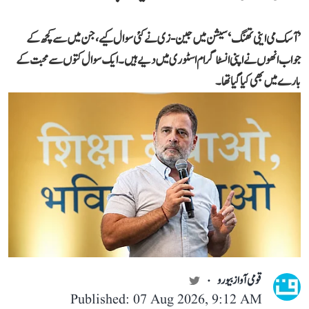
’آسک می اینی تھنگ‘ سیشن میں جین-زی نے کئی سوال کیے، جن میں سے کچھ کے
جواب انھوں نے اپنی انسٹاگرام اسٹوری میں دیے ہیں۔ ایک سوال کتوں سے محبت کے
بارے میں بھی کیا گیا تھا۔
قومی آواز بیورو
Published: 07 Aug 2026, 9:12 AM