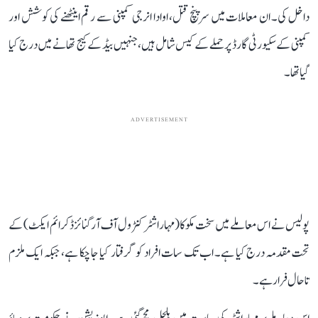
داخل کی۔ ان معاملات میں سرپنچ قتل، اوادا انرجی کمپنی سے رقم اینٹھنے کی کوشش اور
کمپنی کے سکیورٹی گارڈ پر حملے کے کیس شامل ہیں، جنہیں بیڈ کے کیج تھانے میں درج کیا
گیا تھا۔
ADVERTISEMENT
پولیس نے اس معاملے میں سخت مکوکا (مہاراشٹر کنٹرول آف آرگنائزڈ کرائم ایکٹ) کے
تحت مقدمہ درج کیا ہے۔ اب تک سات افراد کو گرفتار کیا جا چکا ہے، جبکہ ایک ملزم
تاحال فرار ہے۔