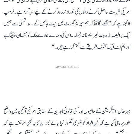
معاملے کو دوبارہ اٹھانے کی ان کی کوشش اس بات کی عکاسی کرتی ہے کہ ان کی حکومت
امریکی شہریت حاصل کرنے والوں کی تعداد محدود کرنے کے لیے سرگرم ہے۔ ٹرمپ
کا کہنا ہے کہ ’’مجھے لگا تھا کہ ہم سپریم کورٹ میں جیت جائیں گے۔ بدقسمتی سے ہمیں
ایک برا فیصلہ ملا، بہت غیر منصفانہ فیصلہ۔ اس کی وجہ سے ہمارے ملک کو نقصان پہنچتا ہے
اور ہم اسے ایک مختلف طریقے سے ختم کر رہے ہیں۔‘‘
ADVERTISEMENT
بہرحال، امیگریشن کے حامیوں اور کئی قانونی ماہرین کے مطابق امریکی آئین میں واضح
طور پر بتایا گیا ہے کہ کن افراد کو شہری تصور کیا جائے گا۔ ان کا یہ بھی مؤقف ہے کہ