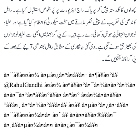
پھولوں کا گلدستہ پیش کر پریاگ راج ایئرپورٹ پر پُرخلوص استقبال کیا ہے۔ راہل
گاندھی کی تقریب کے پیش نظر علاقے میں سخت سیکورٹی کا انتظام کیا گیا ہے اور طلبا و
نوجوان انتہائی پُرجوش دکھائی دے رہے ہیں۔ کے پی گراؤنڈ میں ابھی سے طلبا و نوجوانوں
کی بھیڑ جمع ہونے لگی ہے۔ دی گئی جانکاری کے مطابق راہل گاندھی 7 بجے کے بعد کے
پی گراؤنڈ پہنچیں گے۔
à¤¨à¥à¤¤à¤¾ à¤µà¤¿à¤ªà¤à¥à¤· à¤¶à¥à¤°à¥
@RahulGandhi
à¤à¤¾ à¤ªà¥à¤°à¤¯à¤¾à¤à¤°à¤¾à¤
à¤à¤¯à¤°à¤ªà¥à¤°à¥à¤ à¤ªà¤° à¤à¤¾à¤à¤à¥à¤
°à¥à¤¸ à¤ªà¤¾à¤°à¥à¤à¥ à¤à¥ à¤µà¤°à¤¿à¤·à¥à¤
à¤¨à¥à¤¤à¤¾à¤à¤ à¤¨à¥ à¤à¤¤à¥à¤®à¥à¤¯
à¤¸à¥à¤µà¤¾à¤à¤¤ à¤à¤¿à¤¯à¤¾à¥¤