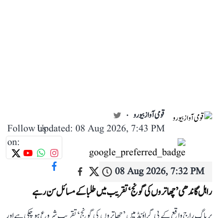
قومی آواز بیورو
Follow us
Updated: 08 Aug 2026, 7:43 PM
on:
08 Aug 2026, 7:32 PM
راہل گاندھی ’چھاتروں کی گونج‘ تقریب میں طلبا کے مسائل سن رہے
پریاگ راج واقع کے پی گراؤنڈ میں ’چھاتروں کی گونج‘ تقریب شروع ہو چکی ہے اور