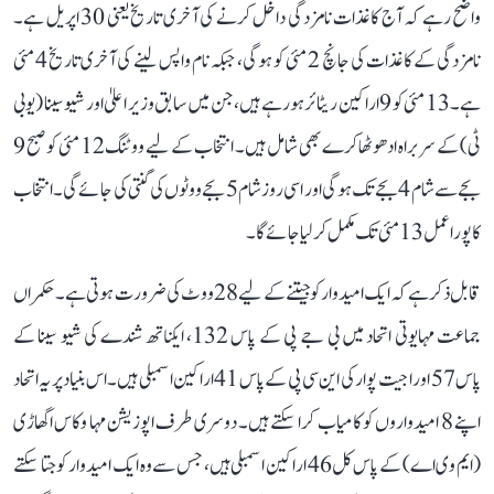
واضح رہے کہ آج کاغذات نامزدگی داخل کرنے کی آخری تاریخ یعنی 30 اپریل ہے۔
نامزدگی کے کاغذات کی جانچ 2 مئی کو ہوگی، جبکہ نام واپس لینے کی آخری تاریخ 4 مئی
ہے۔ 13 مئی کو 9 اراکین ریٹائر ہو رہے ہیں، جن میں سابق وزیر اعلیٰ اور شیو سینا (یو بی
ٹی) کے سربراہ ادھو ٹھاکرے بھی شامل ہیں۔ انتخاب کے لیے ووٹنگ 12 مئی کو صبح 9
بجے سے شام 4 بجے تک ہوگی اور اسی روز شام 5 بجے ووٹوں کی گنتی کی جائے گی۔ انتخاب
کا پورا عمل 13 مئی تک مکمل کر لیا جائے گا۔
قابل ذکر ہے کہ ایک امیدوار کو جیتنے کے لیے 28 ووٹ کی ضرورت ہوتی ہے۔ حکمراں
جماعت مہایوتی اتحاد میں بی جے پی کے پاس 132، ایکناتھ شندے کی شیو سینا کے
پاس 57 اور اجیت پوار کی این سی پی کے پاس 41 اراکین اسمبلی ہیں۔ اس بنیاد پر یہ اتحاد
اپنے 8 امیدواروں کو کامیاب کرا سکتے ہیں۔ دوسری طرف اپوزیشن مہا وکاس اگھاڑی
(ایم وی اے) کے پاس کل 46 اراکین اسمبلی ہیں، جس سے وہ ایک امیدوار کو جتا سکتے