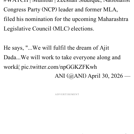
#WATCH
| Mumbai | Zeeshan Siddique, Nationalist
Congress Party (NCP) leader and former MLA,
filed his nomination for the upcoming Maharashtra
Legislative Council (MLC) elections.
He says, "...We will fulfil the dream of Ajit
Dada...We will work to take everyone along and
workâ¦
pic.twitter.com/npGGKZFKwh
April 30, 2026
— ANI (@ANI)
ADVERTISEMENT