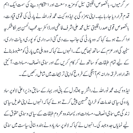
سرگرمیوں، بالخصوص اقلیتی سیل کو مزید وسعت اور استحکام دینے کی سمت ایک اہم
قدم قرار دیا جا رہا ہے۔ اپنی نامزدگی پر ایڈووکیٹ محمد نور اللہ نے پارٹی کی قومی قیادت،
بالخصوص قومی صدر اقلیتی سیل محمد علی اشرف فاطمی اور ڈاکٹر سید محب الحسن ہیرا کا شکریہ
ادا کرتے ہوئے کہا کہ وہ پارٹی کی جانب سے دی گئی ذمہ داری کو پوری دیانت داری،
سنجیدگی اور عزم کے ساتھ نبھائیں گے۔ انہوں نے کہا کہ وہ دہلی میں پارٹی کو مضبوط بنانے
کے لیے تمام طبقات کو ساتھ لے کر کام کریں گے اور سماجی انصاف، مساوات، آئینی
اقدار اور فرقہ وارانہ ہم آہنگی کے فروغ کو اپنی ترجیحات میں شامل رکھیں گے۔
ایڈووکیٹ محمد نور اللہ نے راشٹریہ جنتا دل کے بانی اور بہار کے سابق وزیر اعلیٰ لالو پرساد
یادو کی سیاسی خدمات کو خراجِ تحسین پیش کرتے ہوئے کہا کہ انہوں نے اپنی طویل سیاسی
زندگی میں سماجی انصاف، مساوات اور پسماندہ و محروم طبقات کے سیاسی و سماجی حقوق کے
لیے نمایاں جدوجہد کی۔ انہوں نے کہا کہ لالو پرساد یادو نے ہندوستانی سیاست میں سماجی