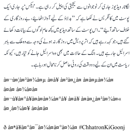
لگاتار ویڈیوز جاری کر نوجوانوں سے یکجہتی کی اپیل کر رہی ہے۔ ’ایکس‘ پر جاری ایک
پوسٹ میں کانگریس نے لکھا ہے کہ ’’بدلاؤ کے لیے آواز اٹھائیے، بے روزگاری کے
خلاف ساتھ آئیے‘‘۔ اس پوسٹ کے ساتھ ویڈیو میں کچھ عام لوگوں کے بیانات دکھائے
گئے ہیں، جو کہہ رہے ہیں کہ اتر پردیش میں روزگار نہ ہونے کی وجہ سے وہ ملک سے باہر
اسرائیل جا رہے ہیں۔ جنگ کے حالات میں بھی وہ اسرائیل جانے کو تیار ہیں، کیونکہ
ریاست میں ان کے لیے دو وقت کی روٹی حاصل کرنا محال ہو رہا ہے۔
à¤¬à¤¦à¤²à¤¾à¤µ à¤à¥ à¤²à¤¿à¤ à¤à¤µà¤¾à¤
à¤à¤ à¤¾à¤à¤
à¤¬à¥à¤°à¥à¤à¤à¤¾à¤°à¥ à¤à¥ à¤à¤¿à¤²à¤¾à¤«
à¤¸à¤¾à¤¥ à¤à¤à¤
ð à¤ªà¥à¤°à¤¯à¤¾à¤à¤°à¤¾à¤
#ChhatronKiGoonj