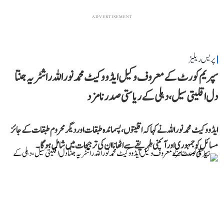
ADVERTISEMENT
پریس ریلیز
سپریم کورٹ کے معروف وکیل ایڈووکیٹ محمد نور اللہ راشٹریہ جنتا
دل اقلیتی سیل، دہلی کے ریاستی صدر نامزد
ایڈووکیٹ محمد نور اللہ نے کہا کہ اقلیتوں، پسماندہ طبقات اور دیگر محروم طبقات کے جائز
مسائل کو جمہوری اور آئینی طریقے سے اٹھانا ان کی ترجیحات میں شامل ہوگا۔