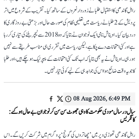
راہل گاندھی کا استقبال طلبا نے زوردار نعروں کے ساتھ کیا۔ تقریب کے شروع میں اتر
پردیش کے 2 طلبا نے ریاست میں تعلیمی نظام کی صورت حال اور بڑھتی بے روزگاری کا
درد بیان کیا۔ اویناش نامی ایک نوجوان نے بتایا کہ وہ 2018 سے ٹیچر بننے کی تیاری کر رہا
ہے اور کئی امتحانات دے چکا ہے، لیکن ریاست میں تقرری ہی مناسب طریقے سے نہیں
ہو رہی۔ اویناش نے یہ بھی بتایا کہ اب تک کئی امتحانات کے پیپر لیک ہو چکے ہیں، اور طلبا
کا جو یہ وقت ضائع ہوا اس کی جوابدہی کے لیے کوئی تیار نہیں۔
08 Aug 2026, 6:49 PM
سال در سال مودی حکومت کا وہی جھوٹ سن سن کر نوجوان بے حال ہو گئے:
کانگریس
راہل گاندھی تھوڑی دیر میں ’چھاتروں کی گونج‘ پروگرام میں شرکت کریں گے۔ اس