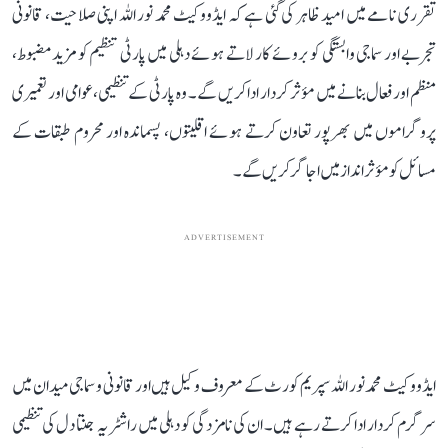
تقرری نامے میں امید ظاہر کی گئی ہے کہ ایڈووکیٹ محمد نور اللہ اپنی صلاحیت، قانونی
تجربے اور سماجی وابستگی کو بروئے کار لاتے ہوئے دہلی میں پارٹی تنظیم کو مزید مضبوط،
منظم اور فعال بنانے میں مؤثر کردار ادا کریں گے۔ وہ پارٹی کے تنظیمی، عوامی اور تعمیری
پروگراموں میں بھرپور تعاون کرتے ہوئے اقلیتوں، پسماندہ اور محروم طبقات کے
مسائل کو مؤثر انداز میں اجاگر کریں گے۔
ADVERTISEMENT
ایڈووکیٹ محمد نور اللہ سپریم کورٹ کے معروف وکیل ہیں اور قانونی و سماجی میدان میں
سرگرم کردار ادا کرتے رہے ہیں۔ ان کی نامزدگی کو دہلی میں راشٹریہ جنتا دل کی تنظیمی