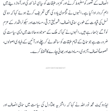
انصاف کے تصور کو مضبوط کرنے اور کمزور طبقات کو سیاسی نمائندگی اور آواز دینے میں
اہم کردار ادا کیا ہے۔ انہوں نے تیجسوی یادو کی بھی تعریف کرتے ہوئے کہا کہ وہ نئی
نسل کی قیادت کے طور پر سماجی انصاف، شمولیتی ترقی، مساوات اور سیکولر اقدار کے عزم
کو آگے بڑھا رہے ہیں۔ انہوں نے کہا کہ ملک کے موجودہ حالات میں ایسی سیاست کی
ضرورت ہے جو سماج کے تمام طبقات کو ساتھ لے کر چلے اور آئین کے بنیادی اصولوں،
خصوصاً انصاف، آزادی، مساوات اور بھائی چارے کا تحفظ کرے۔
ADVERTISEMENT
ایڈووکیٹ محمد نور اللہ نے کہا کہ راشٹریہ جنتا دل کی سیاست میں سماجی انصاف اور