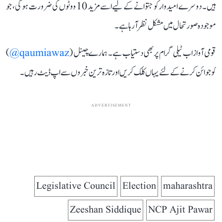
ہیں۔ دوسرے امیدوار کو جتوانے کے لیے اسے مزید 10 ووٹوں کی ضرورت ہوگی، جو
موجودہ صورتحال میں مشکل نظر آ رہا ہے۔
قومی آواز اب ٹیلی گرام پر بھی دستیاب ہے۔ ہمارے چینل (
qaumiawaz@
)
کو جوائن کرنے کے لئے یہاں کلک کریں اور تازہ ترین خبروں سے اپ ڈیٹ رہیں۔
ADVERTISEMENT
Legislative Council
Election
maharashtra
Zeeshan Siddique
NCP Ajit Pawar