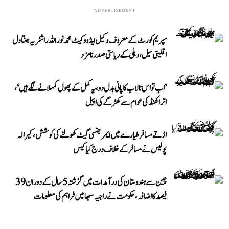
ADVERTISEMENT
سپریم کورٹ کے معروف وکیل ایڈووکیٹ محمد نور اللہ راشٹریہ جنتا دل
اقلیتی سیل، دہلی کے ریاستی صدر نامزد
’اب تو اس تالاب کا پانی بدل دو، یہ کمل کے پھول کمہلانے لگے ہیں‘،
اتراکھنڈ کی عوام سے کھڑگے کی اپیل
اڑتے مسافر طیارے میں ایمرجنسی گیٹ کھولنے کی کوشش، کیرالہ
پولیس نے مسافر کے خلاف درج کیا کیس
چین سے ہندوستان کی درآمدات میں گزشتہ 5 سال کے دوران 39
فیصد کا اضافہ، حکومت نے راجیہ سبھا میں فراہم کی معلومات