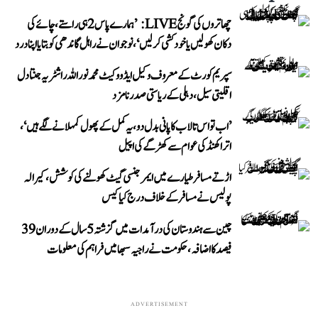
چھاتروں کی گونج LIVE: ’ہمارے پاس 2 ہی راستے، چائے کی
دکان کھولیں یا خودکشی کر لیں‘، نوجوان نے راہل گاندھی کو بتایا اپنا درد
سپریم کورٹ کے معروف وکیل ایڈووکیٹ محمد نور اللہ راشٹریہ جنتا دل
اقلیتی سیل، دہلی کے ریاستی صدر نامزد
’اب تو اس تالاب کا پانی بدل دو، یہ کمل کے پھول کمہلانے لگے ہیں‘،
اتراکھنڈ کی عوام سے کھڑگے کی اپیل
اڑتے مسافر طیارے میں ایمرجنسی گیٹ کھولنے کی کوشش، کیرالہ
پولیس نے مسافر کے خلاف درج کیا کیس
چین سے ہندوستان کی درآمدات میں گزشتہ 5 سال کے دوران 39
فیصد کا اضافہ، حکومت نے راجیہ سبھا میں فراہم کی معلومات
ADVERTISEMENT