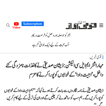
Subscription
Videos
ہجر کو حوصلہ اور وصل کو فرصت درکار
اک محبت کے لیے ایک جوانی کم ہے
قومی خبریں
مہاراشٹر ایم ایل سی الیکشن: ذیشان صدیقی نے کاغذات نامزدگی کئے
داخل، ’اجیت دادا‘ کے خوابوں کو پورا کرنے کا عزم
ذیشان صدیقی نے نامہ نگاروں سے بات کرتے ہوئے کہا کہ ’’ہم اجیت دادا کے خوابوں
کو پورا کریں گے۔ ہم سب کو ساتھ لے کر چلیں گے اور ان کی ترقی کے لیے کام کریں
گے۔‘‘