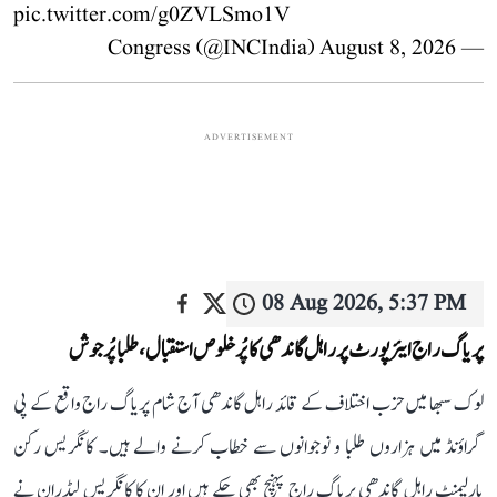
pic.twitter.com/g0ZVLSmo1V
August 8, 2026
— Congress (@INCIndia)
ADVERTISEMENT
08 Aug 2026, 5:37 PM
پریاگ راج ایئرپورٹ پر راہل گاندھی کا پُرخلوص استقبال، طلبا پُرجوش
لوک سبھا میں حزب اختلاف کے قائد راہل گاندھی آج شام پریاگ راج واقع کے پی
گراؤنڈ میں ہزاروں طلبا و نوجوانوں سے خطاب کرنے والے ہیں۔ کانگریس رکن
پارلیمنٹ راہل گاندھی پریاگ راج پہنچ بھی چکے ہیں اور ان کا کانگریس لیڈران نے