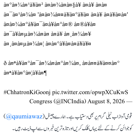
à¤°à¤¾à¤¹à¥à¤² à¤à¤¾à¤à¤§à¥ à¤à¥ à¤à¤
à¤¯à¤¹à¤¾à¤ 'à¤à¤¾à¤¤à¥à¤°à¥à¤ à¤à¥ à¤à¥à¤à¤'
à¤à¤¾à¤°à¥à¤¯à¤à¥à¤°à¤® à¤®à¥à¤
à¤¯à¥à¤µà¤¾à¤à¤ à¤à¥ à¤¸à¤¾à¤¥
à¤¸à¤à¤µà¤¾à¤¦ à¤à¤°à¥à¤à¤à¥à¥¤
ð à¤ªà¥à¤°à¤¯à¤¾à¤à¤°à¤¾à¤, à¤à¤¤à¥à¤¤à¤°
à¤ªà¥à¤°à¤¦à¥à¤¶
#ChhatronKiGoonj
pic.twitter.com/opwpXCuKwS
August 8, 2026
— Congress (@INCIndia)
قومی آواز اب ٹیلی گرام پر بھی دستیاب ہے۔ ہمارے چینل (
qaumiawaz@
)
کو جوائن کرنے کے لئے یہاں کلک کریں اور تازہ ترین خبروں سے اپ ڈیٹ رہیں۔