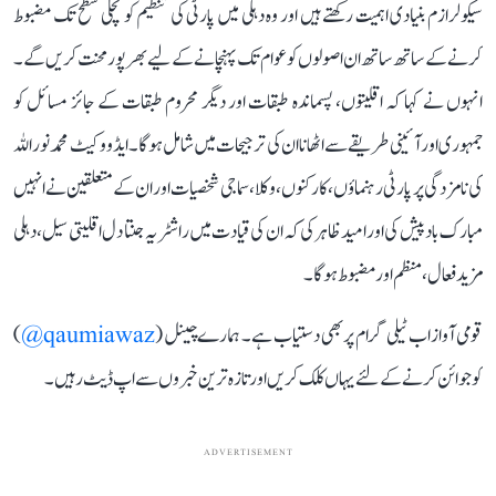
سیکولرازم بنیادی اہمیت رکھتے ہیں اور وہ دہلی میں پارٹی کی تنظیم کو نچلی سطح تک مضبوط
کرنے کے ساتھ ساتھ ان اصولوں کو عوام تک پہنچانے کے لیے بھرپور محنت کریں گے۔
انہوں نے کہا کہ اقلیتوں، پسماندہ طبقات اور دیگر محروم طبقات کے جائز مسائل کو
جمہوری اور آئینی طریقے سے اٹھانا ان کی ترجیحات میں شامل ہوگا۔ ایڈووکیٹ محمد نور اللہ
کی نامزدگی پر پارٹی رہنماؤں، کارکنوں، وکلا، سماجی شخصیات اور ان کے متعلقین نے انہیں
مبارک باد پیش کی اور امید ظاہر کی کہ ان کی قیادت میں راشٹریہ جنتا دل اقلیتی سیل، دہلی
مزید فعال، منظم اور مضبوط ہوگا۔
قومی آواز اب ٹیلی گرام پر بھی دستیاب ہے۔ ہمارے چینل (
qaumiawaz@
)
کو جوائن کرنے کے لئے یہاں کلک کریں اور تازہ ترین خبروں سے اپ ڈیٹ رہیں۔
ADVERTISEMENT