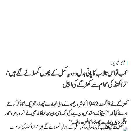
قومی خبریں
’اب تو اس تالاب کا پانی بدل دو، یہ کمل کے پھول کمہلانے لگے ہیں‘،
اتراکھنڈ کی عوام سے کھڑگے کی اپیل
کھڑگے نے 8 اگست 1942 کو شروع ہونے والی ’بھارت چھوڑو تحریک‘ کا ذکر کرتے
ہوئے کہا کہ ’’آج ایک مقدس دن ہے، کیونکہ اسی دن مہاتما گاندھی نے ’کرو یا مرو‘ اور
’انگریزوں بھارت چھوڑو‘ کا نعرہ دیا تھا۔‘‘