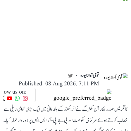
قومی آواز بیورو
Published: 08 Aug 2026, 7:11 PM
llow us on:
کانگریس صدر ملکارجن کھڑگے نے اتراکھنڈ کے ہلدوانی میں ایک بڑی عوامی ریلی سے
خطاب کرتے ہوئے مرکزی حکومت اور بی جے پی-آر ایس ایس پر زوردار حملہ کیا۔