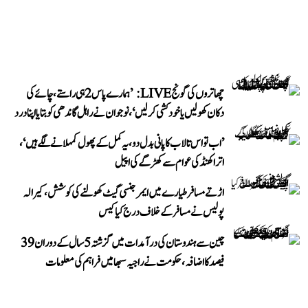
چھاتروں کی گونج LIVE: ’ہمارے پاس 2 ہی راستے، چائے کی
دکان کھولیں یا خودکشی کر لیں‘، نوجوان نے راہل گاندھی کو بتایا اپنا درد
’اب تو اس تالاب کا پانی بدل دو، یہ کمل کے پھول کمہلانے لگے ہیں‘،
اتراکھنڈ کی عوام سے کھڑگے کی اپیل
اڑتے مسافر طیارے میں ایمرجنسی گیٹ کھولنے کی کوشش، کیرالہ
پولیس نے مسافر کے خلاف درج کیا کیس
چین سے ہندوستان کی درآمدات میں گزشتہ 5 سال کے دوران 39
فیصد کا اضافہ، حکومت نے راجیہ سبھا میں فراہم کی معلومات