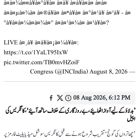
à¤à¤¾à¤¤à¥à¤°à¥à¤ à¤à¥ à¤à¥à¤à¤ à¤à¤
à¤à¤µà¤¾à¤ à¤®à¥à¤ à¤ªà¥à¤ à¤°à¤¹à¥ à¤¹à¥ - à¤
°à¥à¤à¤¼à¤à¤¾à¤° à¤à¤¹à¤¾à¤ à¤¹à¥à¤?
LIVE à¤¸à¥ à¤à¥à¤¡à¤¼à¥à¤:
https://t.co/1YaLT95IxW
pic.twitter.com/TB0mvHZoiF
August 8, 2026
— Congress (@INCIndia)
08 Aug 2026, 6:12 PM
’بدلاؤ کے لیے آواز اٹھائیے، بے روزگاری کے خلاف ساتھ آئیے‘، کانگریس کی
اپیل
’چھاتروں کی گونج‘ تقریب شروع ہونے سے قبل کانگریس سوشل میڈیا پلیٹ فارمز پر