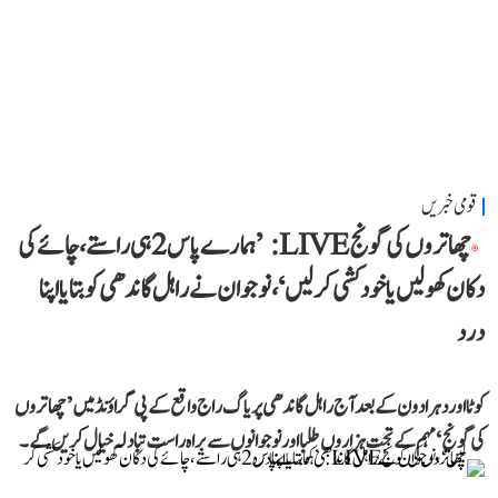
قومی خبریں
چھاتروں کی گونج LIVE: ’ہمارے پاس 2 ہی راستے، چائے کی
دکان کھولیں یا خودکشی کر لیں‘، نوجوان نے راہل گاندھی کو بتایا اپنا
درد
کوٹا اور دہرادون کے بعد آج راہل گاندھی پریاگ راج واقع کے پی گراؤنڈ میں ’چھاتروں
کی گونج‘ مہم کے تحت ہزاروں طلبا اور نوجوانوں سے براہ راست تبادلہ خیال کریں گے۔