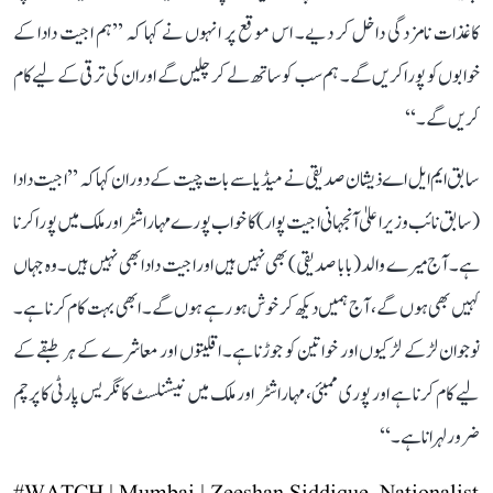
کاغذات نامزدگی داخل کر دیے۔ اس موقع پر انہوں نے کہا کہ ’’ہم اجیت دادا کے
خوابوں کو پورا کریں گے۔ ہم سب کو ساتھ لے کر چلیں گے اور ان کی ترقی کے لیے کام
کریں گے۔‘‘
سابق ایم ایل اے ذیشان صدیقی نے میڈیا سے بات چیت کے دوران کہا کہ ’’اجیت دادا
(سابق نائب وزیر اعلیٰ آنجہانی اجیت پوار) کا خواب پورے مہاراشٹر اور ملک میں پورا کرنا
ہے۔ آج میرے والد (بابا صدیقی) بھی نہیں ہیں اور اجیت دادا بھی نہیں ہیں۔ وہ جہاں
کہیں بھی ہوں گے، آج ہمیں دیکھ کر خوش ہو رہے ہوں گے۔ ابھی بہت کام کرنا ہے۔
نوجوان لڑکے لڑکیوں اور خواتین کو جوڑنا ہے۔ اقلیتوں اور معاشرے کے ہر طبقے کے
لیے کام کرنا ہے اور پوری ممبئی، مہاراشٹر اور ملک میں نیشنلسٹ کانگریس پارٹی کا پرچم
ضرور لہرانا ہے۔‘‘