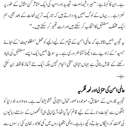
ہے۔ ان کا کہنا ہے: "ہیروشیما ہمت، تجدید اور امید کی ایک متاثر کن مثال کے طور پر
کھڑا ہے... یہاں کے لوگ ہمیں یاد دلاتے ہیں کہ تاریک ترین لمحات کے بعد بھی، ہم
ایک مختلف مستقبل کا انتخاب کر سکتے ہیں اور اسے تعمیر کر سکتے ہیں۔"
یہ تجزیہ ہمیں بتاتا ہے کہ عالمی امن کے قیام کے لیے المیے کو محض ’مظلومیت‘ کے بجائے
’امید‘ کے زاویے سے دیکھنا کتنا ضروری ہے۔ یہ سوچ ہمیں ایک ایسے مستقبل کی بنیاد
رکھنے کے قابل بناتی ہے جہاں تباہی حتمی انجام نہیں بلکہ ایک نئے آغاز کا نقطہ بن سکتی
ہے۔
عالمی امن کی تنزلی اور لمحہ فکریہ
تجزیہ کاروں کے مطابق، موجودہ صورتحال انتہائی تشویشناک ہے۔ وہ ادارہ جو دنیا کو
جنگوں سے نجات دلانے کے لیے قائم کیا گیا تھا، آج اپنی ہی آنکھوں کے سامنے دہائیوں
کی محنت کو رائیگاں جاتے دیکھ رہا ہے۔ ایٹمی ہتھیاروں میں کمی کا جو رجحان کئی برسوں سے