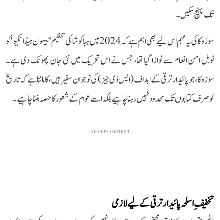
تک پہنچ سکیں۔
سوزوکا کی یہ مہم اس لیے بھی اہم ہے کہ 2024 میں ہباکوشا کی تنظیم 'نیہون ہیڈانکیو' کو
نوبل امن انعام سے نوازا گیا تھا، جس نے اس تحریک میں نئی جان پھونک دی ہے۔
سوزوکا، جو پائیدار ترقی کے اہداف (ایس ڈی جیز) کی نوجوان سفیر ہیں، کا ماننا ہے کہ تاریخ
کو صرف کتابوں تک محدود نہیں رہنا چاہیے بلکہ اسے عوام کے شعور کا حصہ بننا چاہیے۔
ADVERTISEMENT
تخفیفِ اسلحہ پائیدار ترقی کے لیے لازمی