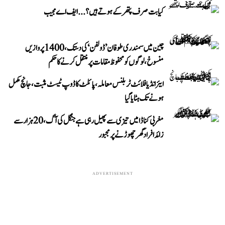
کیا بت صرف پتھر کے ہوتے ہیں؟...ایف اے مجیب
چین میں سمندری طوفان ’ڈولفن‘ کی دستک، 1400 پروازیں
منسوخ، لوگوں کو محفوظ مقامات پر منتقل کرنے کا حکم
ایئر انڈیا فلائٹ ٹربلنس معاملہ، پائلٹ کا ڈوپ ٹیسٹ مثبت، جانچ مکمل
ہونے تک ہٹایا گیا
مغربی کناڈا میں تیزی سے پھیل رہی ہے جنگل کی آگ، 20 ہزار سے
زائد افراد گھر چھوڑنے پر مجبور
ADVERTISEMENT