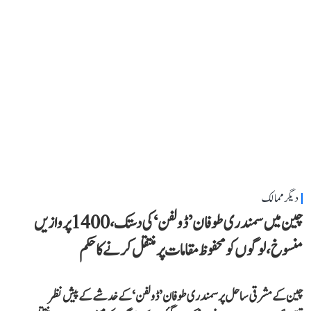
دیگر ممالک
چین میں سمندری طوفان ’ڈولفن‘ کی دستک، 1400 پروازیں
منسوخ، لوگوں کو محفوظ مقامات پر منتقل کرنے کا حکم
چین کے مشرقی ساحل پر سمندری طوفان ’ڈولفن‘ کے خدشے کے پیش نظر