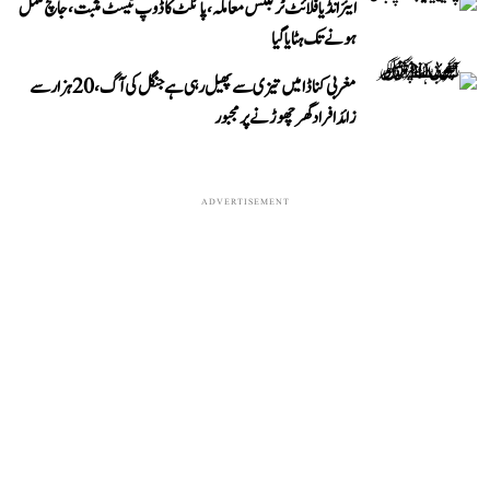
ایئر انڈیا فلائٹ ٹربلنس معاملہ، پائلٹ کا ڈوپ ٹیسٹ مثبت، جانچ مکمل
ہونے تک ہٹایا گیا
مغربی کناڈا میں تیزی سے پھیل رہی ہے جنگل کی آگ، 20 ہزار سے
زائد افراد گھر چھوڑنے پر مجبور
ADVERTISEMENT