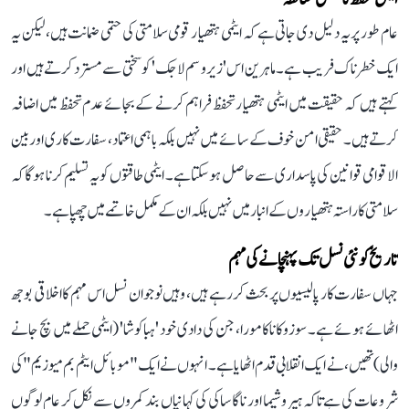
عام طور پر یہ دلیل دی جاتی ہے کہ ایٹمی ہتھیار قومی سلامتی کی حتمی ضمانت ہیں، لیکن یہ
ایک خطرناک فریب ہے۔ ماہرین اس 'زیرو سم لاجک' کو سختی سے مسترد کرتے ہیں اور
کہتے ہیں کہ حقیقت میں ایٹمی ہتھیار تحفظ فراہم کرنے کے بجائے عدم تحفظ میں اضافہ
کرتے ہیں۔ حقیقی امن خوف کے سائے میں نہیں بلکہ باہمی اعتماد، سفارت کاری اور بین
الاقوامی قوانین کی پاسداری سے حاصل ہو سکتا ہے۔ ایٹمی طاقتوں کو یہ تسلیم کرنا ہوگا کہ
سلامتی کا راستہ ہتھیاروں کے انبار میں نہیں بلکہ ان کے مکمل خاتمے میں چھپا ہے۔
تاریخ کو نئی نسل تک پہنچانے کی مہم
جہاں سفارت کار پالیسیوں پر بحث کر رہے ہیں، وہیں نوجوان نسل اس مہم کا اخلاقی بوجھ
اٹھائے ہوئے ہے۔ سوزوکا ناکامورا، جن کی دادی خود 'ہباکوشا' (ایٹمی حملے میں بچ جانے
والی) تھیں، نے ایک انقلابی قدم اٹھایا ہے۔ انہوں نے ایک "موبائل ایٹم بم میوزیم" کی
شروعات کی ہے تاکہ ہیروشیما اور ناگاساکی کی کہانیاں بند کمروں سے نکل کر عام لوگوں