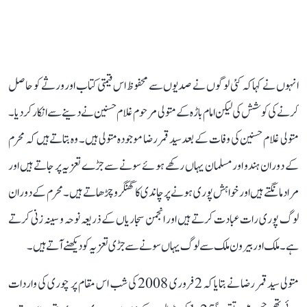
انہوں نے کہا کہ کئی لوگوں نے صدیوں سے محفوظ اس قیمتی کتاب اور ورثے کو حاصل
کرنے کی کوشش کی لیکن امام باڑہ کے متولی مرحوم غلام حسنین نے دینے سے انکار کردیا۔
متولی غلام حسنین کی وفات کے بعد سید قمر رضا موجودہ متولی ہیں۔ وہ بتاتے ہیں کہ محرم
کے دوران ہندو اور مسلمان یہاں رکھے ہوئے سونے سے جڑے تعزیہ پر جاتے ہیں اور
مراد مانگتے ہیں اور خواہش پوری ہونے پر چاندی کا گھنگھرو چڑھاتے ہیں۔ محرم کے دوران
لوگ پوری رات عبادت کرتے ہیں اور انجمن سجاریاں کے ذریعہ نوحہ و سینہ زنی کرتے
ہے۔ ملک اور بیرون ملک سے لوگ یہاں سونے سے جڑی تعزیہ کو دیکھنے آتے ہیں۔
متولی سید قمر رضا نے بتایا کہ 2 فروری 2008 کی شب اس مقام پر چوری کی واردات