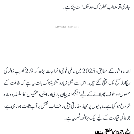
جاری تھا، وہ اب خطرناک حد تک الٹ چکا ہے۔
ADVERTISEMENT
اعداد و شمار کے مطابق، 2025 میں عالمی فوجی اخراجات بڑھ کر 2.9 کھرب ڈالر کی
ریکارڈ سطح تک پہنچ گئے ہیں۔ اس سے بھی زیادہ تشویشناک بات یہ ہے کہ طاقت کے
حصول اور خوف پھیلانے کے لیے 'جنگجوانہ بیان بازی اور ایٹمی دھمکیوں' کا سلسلہ دوبارہ
شروع ہو گیا ہے۔ دہائیوں پر محیط سفارتی پیش رفت اب نقش بر آب ثابت ہو رہی ہے،
جو عالمی قیادت کے لیے ایک بڑا لمحہ فکریہ ہے۔
ایٹمی تحفظ کا منطقی مغالطہ