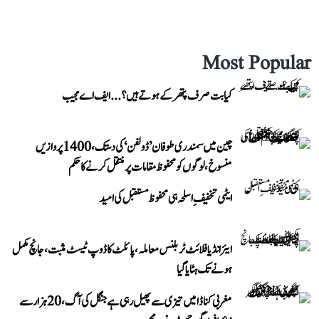
Most Popular
کیا بت صرف پتھر کے ہوتے ہیں؟...ایف اے مجیب
چین میں سمندری طوفان ’ڈولفن‘ کی دستک، 1400 پروازیں
منسوخ، لوگوں کو محفوظ مقامات پر منتقل کرنے کا حکم
ایٹمی تخفیفِ اسلحہ ہی محفوظ مستقبل کی امید
ایئر انڈیا فلائٹ ٹربلنس معاملہ، پائلٹ کا ڈوپ ٹیسٹ مثبت، جانچ مکمل
ہونے تک ہٹایا گیا
مغربی کناڈا میں تیزی سے پھیل رہی ہے جنگل کی آگ، 20 ہزار سے