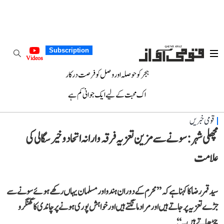
Subscription
Videos
ہجر کو حوصلہ اور وصل کو فرصت درکار
اک محبت کے لیے ایک جوانی کم ہے
قومی خبریں
مچھلی شہر: سونے سے مزین تعزیہ فرقہ وارانہ اتحاد و خیرسگالی کی
علامت
سید قمر رضا کا کہنا ہے کہ ’’محرم کے دوران ہندو اور مسلمان یہاں رکھے ہوئے سونے سے
جڑے تعزیہ پر جاتے ہیں اور مراد مانگتے ہیں اور خواہش پوری ہونے پر چاندی کا گھنگھرو
چڑھاتے ہیں۔‘‘