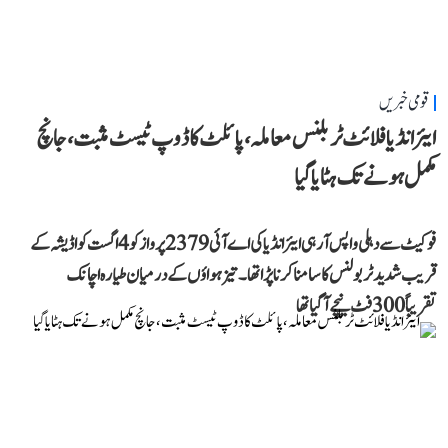
قومی خبریں
ایئر انڈیا فلائٹ ٹربلنس معاملہ، پائلٹ کا ڈوپ ٹیسٹ مثبت، جانچ
مکمل ہونے تک ہٹایا گیا
فوکیٹ سے دہلی واپس آ رہی ایئر انڈیا کی اے آئی 2379 پرواز کو 4 اگست کو اڈیشہ کے
قریب شدید ٹربولنس کا سامنا کرنا پڑا تھا۔ تیز ہواؤں کے درمیان طیارہ اچانک
تقریباً 300 فٹ نیچے آ گیا تھا