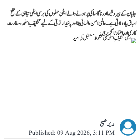
جاپان کے ہیروشیما اور ناگاساکی پر ہونے والے ایٹمی حملوں کی برسی ایٹمی تباہی کے تلخ
اسباق یاد دلاتی ہے۔ عالمی امن، انسانی بقا اور پائیدار ترقی کے لیے تخفیفِ اسلحہ، سفارت
کاری اور اعتماد ناگزیر ہیں
مدیحہ فصیح
Published: 09 Aug 2026, 3:11 PM