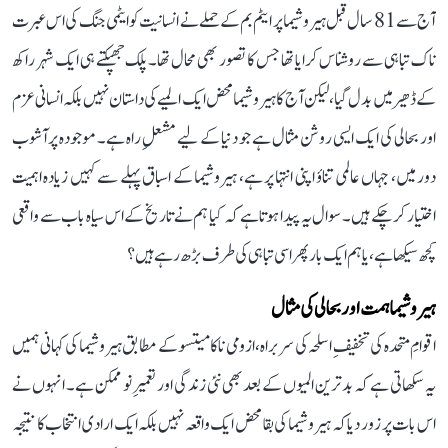
آج سے 81 سال قبل ہیروشیما پر ایٹم بم کے حملے نے انسانیت کو ایٹمی جنگ کی اس عبرت
ناک تباہی سے روشناس کرایا تھا جس کا تصور بھی محال تھا۔ پلک جھپکتے ہی ایک شہر راکھ
کے ڈھیر میں بدل گیا، لیکن آج کا ہیروشیما محض ایک المیے کی داستان نہیں بلکہ انسانی عزم
اور بحالی کی ایک ایسی روشن مثال ہے جو دنیا کے لیے مشعلِ راہ ہے۔ موجودہ پرآشوب
دور میں، جہاں عالمی تناؤ اپنی انتہا پر ہے، ہیروشیما کے اسباق پہلے سے کہیں زیادہ اہمیت
اختیار کر چکے ہیں۔ سوال یہ پیدا ہوتا ہے کہ کیا ہم نے تاریخ کے اس سیاہ باب سے واقعی
کچھ سیکھا ہے، یا ہم ایک بار پھر اسی تباہی کی طرف بڑھ رہے ہیں؟
ہیروشیما ہمت اور بحالی کی مثال
اقوامِ متحدہ کی تخفیفِ اسلحہ کی سربراہ، ازومی ناکامیتسو کے مطابق ہیروشیما کی کہانی ہمیں
یہ سکھاتی ہے کہ بدترین المیوں کے بعد بھی نئی زندگی اور تعمیرِ نو ممکن ہے۔ انہوں نے
اس بات پر زور دیا کہ ہیروشیما کی بقا محض ایک واقعہ نہیں بلکہ ایک ارادی انتخاب کا نتیجہ