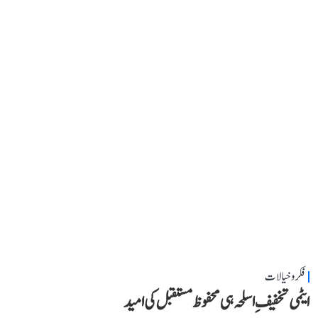
فکر و خیالات
ایٹمی تخفیفِ اسلحہ ہی محفوظ مستقبل کی امید