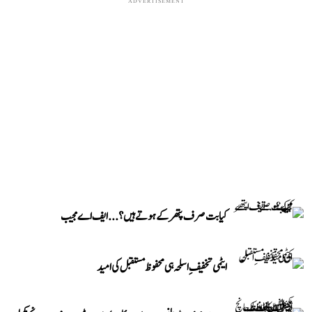
ADVERTISEMENT
کیا بت صرف پتھر کے ہوتے ہیں؟...ایف اے مجیب
ایٹمی تخفیفِ اسلحہ ہی محفوظ مستقبل کی امید