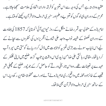
عقیدہ وابستہ ہے جس کی وجہ سے اس تعزیہ کو فرقہ وارانہ اتحاد کی علامت سمجھا جاتا ہے۔
محرم کے دوران ہی لوگوں کو تعزیے و علم اور سنہری حروف والا قرآن دیکھنے کو ملتا ہے۔
امام باڑہ کے متولی سید قمر رضا نے منگل کے روز ’یواین آئی‘ کو بتایا کہ 1857 کی بغاوت
کے دوران لکھنؤ کے شیعہ نواب واجد علی شاہ نے انگریزوں کی نظروں سے بچانے کے
لیے اس نایاب سونے سے جڑی تعزیہ کو تابوت میں ڈال کر دریائے گومتی میں سپرد آب
کر دیا تھا۔ مقامی رہائشی علی ضامن زیدی اس وقت پرتاپ گڑھ ضلع میں ڈپٹی کلکٹر کے
عہدے پر تعینات تھے۔ وہ اس تاریخی ورثے کو حاصل کر کے جونپور ضلع کے مچھلی شہر
قصبے کے خانزادہ محلہ میں واقع زری امام باڑہ لے آئے اور اسے محفوظ مقام پر رکھ دیا۔ اس
کے ساتھ سنہری حروف والا قرآن بھی ملا تھا۔
ADVERTISEMENT