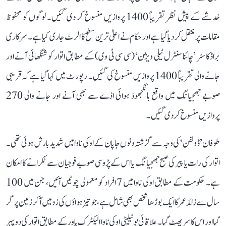
خدشے کے پیش نظر تقریباً 1400 پروازیں منسوخ کر دی گئیں۔ لوگوں کو محفوظ
مقامات پر منتقل کر دیا گیا ہے اور حکام نے اعلیٰ ترین سطح کا الرٹ جاری کیا ہے۔ سرکاری
براڈکاسٹر ’چائنا سنٹرل ٹیلی ویژن‘ (سی سی ٹی وی) کے مطابق اتوار کو شنگھائی آنے اور
جانے والی تقریباً 1400 پروازیں منسوخ کی گئیں۔ رپورٹ میں کہا گیا ہے کہ قریبی
صوبے جھجیانگ میں واقع ہانگجھوڈ ہوائی اڈے سے بھی آنے اور جانے والی 270
پروازیں منسوخ کر دی گئیں۔
طوفان ’ڈولفن‘ کی وجہ سے گزشتہ دنوں جاپان کے اوکی ناوا میں شدید بارش ہوئی تھی۔
اتوار کی رات یا پیر کی صبح جھجیانگ یا اس کے پڑوسی صوبے فوجیان سے ٹکرانے کا امکان
ہے۔ حکومت کے مطابق اوکی ناوا میں 7 افراد کو معمولی چوٹیں آئیں، جن میں 100
سال سے زائد عمر کا ایک بوڑھا شخص بھی شامل ہے، جو تیز ہواؤں کی زد میں آ کر زمین پر گر
گیا اور اس کا سر پھٹ گیا۔ علاقائی یوٹیلیٹی اوکی ناوا الیکٹرک پاور کے مطابق اتوار کی دوپہر