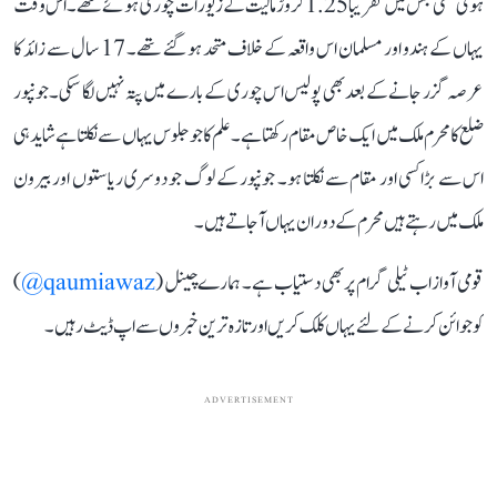
ہوئی تھی جس میں تقریباً 1.25 کروڑ مالیت کے زیورات چوری ہوئے تھے۔ اس وقت
یہاں کے ہندو اور مسلمان اس واقعہ کے خلاف متحد ہو گئے تھے۔ 17 سال سے زائد کا
عرصہ گزر جانے کے بعد بھی پولیس اس چوری کے بارے میں پتہ نہیں لگا سکی۔ جونپور
ضلع کا محرم ملک میں ایک خاص مقام رکھتا ہے۔ علم کا جو جلوس یہاں سے نکلتا ہے شاید ہی
اس سے بڑا کسی اور مقام سے نکلتا ہو۔ جونپور کے لوگ جو دوسری ریاستوں اور بیرون
ملک میں رہتے ہیں محرم کے دوران یہاں آجاتے ہیں۔
قومی آواز اب ٹیلی گرام پر بھی دستیاب ہے۔ ہمارے چینل (
qaumiawaz@
)
کو جوائن کرنے کے لئے یہاں کلک کریں اور تازہ ترین خبروں سے اپ ڈیٹ رہیں۔
ADVERTISEMENT