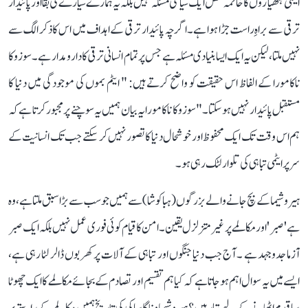
ایٹمی ہتھیاروں کا خاتمہ محض ایک سیاسی مسئلہ نہیں بلکہ یہ ہمارے سیارے کی بقا اور پائیدار
ترقی سے براہِ راست جڑا ہوا ہے۔ اگرچہ پائیدار ترقی کے اہداف میں اس کا ذکر الگ سے
نہیں ملتا، لیکن یہ ایک ایسا بنیادی مسئلہ ہے جس پر تمام انسانی ترقی کا دارومدار ہے۔ سوزوکا
ناکامورا کے الفاظ اس حقیقت کو واضح کرتے ہیں: " ایٹم بموں کی موجودگی میں دنیا کا
مستقبل پائیدار نہیں ہو سکتا۔"سوزوکا ناکامورا یہ بیان ہمیں یہ سوچنے پر مجبور کرتا ہے کہ
ہم اس وقت تک ایک محفوظ اور خوشحال دنیا کا تصور نہیں کر سکتے جب تک انسانیت کے
سر پر ایٹمی تباہی کی تلوار لٹک رہی ہو۔
ہیروشیما کے بچ جانے والے بزرگوں (ہباکوشا) سے ہمیں جو سب سے بڑا سبق ملتا ہے، وہ
ہے 'صبر' اور مکالمے پر غیر متزلزل یقین۔ امن کا قیام کوئی فوری عمل نہیں بلکہ ایک صبر
آزما جدوجہد ہے ۔ آج جب دنیا جنگوں اور تباہی کے آلات پر کھربوں ڈالر لٹا رہی ہے،
ایسے میں یہ سوال اہم ہو جاتا ہے کہ کیا ہم تقسیم اور تصادم کے بجائے مکالمے کا ایک چھوٹا