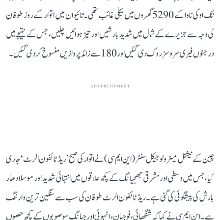
تک اوکی ناوا کے 5290 گھروں میں بجلی غائب تھی۔ تائیوان میں اتوار کے روز طوفان
کی وجہ سے جزیرے کے شمال میں شدید بارشیں اور تیز ہوائیں چلیں، جس کے نتیجے میں
درجنوں فیری سروسز روک دی گئیں اور 180 سے زائد پروازیں منسوخ کر دی گئیں۔
ADVERTISEMENT
چین کے نیشنل میٹرولوجیکل سنٹر (این ایم سی) نے اتوار کی صبح ’ریڈ ٹائفون الرٹ‘ جاری
کیا، جس میں وسطی اور مشرقی جھجیانگ کے کچھ علاقوں میں انتہائی شدید اور موسلا دھار
بارش کی پیشگوئی کی گئی ہے۔ ریڈ ٹائفون الرٹ طوفان کی سب سے سنگین ترین وارننگ
ہے۔ این ایم سی نے کہا کہ شنگھائی، فوجیان، انہوئی اور جیانگ سو صوبوں کے کچھ حصوں