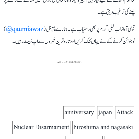
سا قدم اٹھانے کے لیے تیار ہیں؟ ہیروشیما و ناگاساکی کی تاریخ ہمیں مکالمے کے راستے پر
چلنے کی ترغیب دیتی ہے۔
قومی آواز اب ٹیلی گرام پر بھی دستیاب ہے۔ ہمارے چینل (
qaumiawaz@
)
کو جوائن کرنے کے لئے یہاں کلک کریں اور تازہ ترین خبروں سے اپ ڈیٹ رہیں۔
ADVERTISEMENT
anniversary
japan
Attack
Nuclear Disarmament
hiroshima and nagasaki