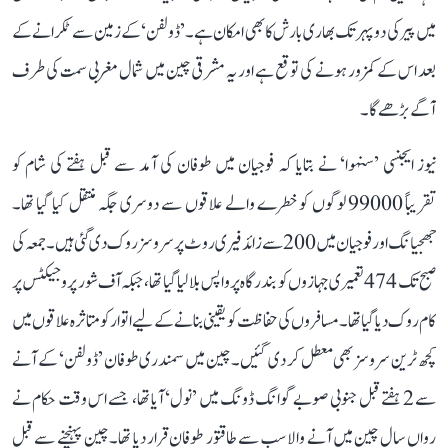
میں پیر کی دوپہر تک بھاری بارش کا بھی امکان ہے۔ ’ڈولفن‘ کے زمین سے ٹکرانے کے
بعد اس کے کمزور ہونے کی توقع ہے اور یہ مشرقی چین میں شمال مغربی سمت کی طرف
آگے بڑھے گا۔
نیوز ایجنسی ’سنہوا‘ نے بتایا کہ فوجیان میں طوفان کی آمد سے قبل ہفتے کی شام کو
تقریباً 99000 لوگوں کو خطرے والے علاقوں سے دوسری جگہ منتقل کیا گیا تھا۔
جھجیانگ اور فوجیان میں 200 سے زائد فیری روٹ پر سروسز روک دی گئی ہیں۔ جمعہ کی
صبح تک 474 تعمیری جہازوں کو بندرگاہ پر واپس بلا لیا گیا تھا، جبکہ آف شور پروجیکٹس پر
کام روک دیا گیا تھا۔ مسافروں کی حفاظت کو یقینی بنانے کے لیے اتوار کو متاثرہ علاقوں میں
کچھ ٹرین سروسز بھی معطل کر دی گئیں۔ چین میں سمندری طوفان ’ڈولفن‘ کے آنے
سے 2 ہفتے قبل جنوبی صوبے گوانگ ڈونگ میں ’نول‘ آیا تھا، جسے اس وقت حکام نے
رواں سال چین میں آنے والا سب سے طاقتور طوفان قرار دیا تھا۔ چین پہنچنے سے قبل