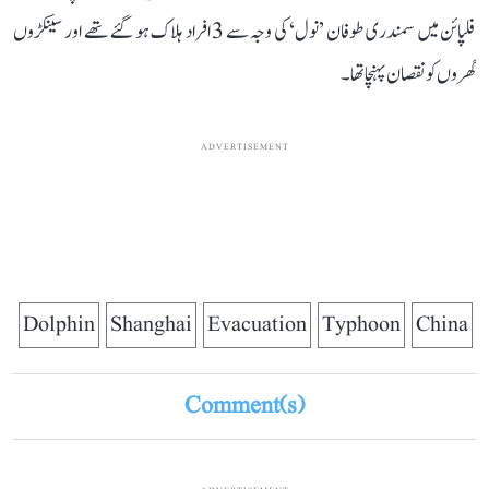
فلپائن میں سمندری طوفان ’نول‘ کی وجہ سے 3 افراد ہلاک ہو گئے تھے اور سینکڑوں
گھروں کو نقصان پہنچا تھا۔
ADVERTISEMENT
Dolphin
Shanghai
Evacuation
Typhoon
China
Comment(s)