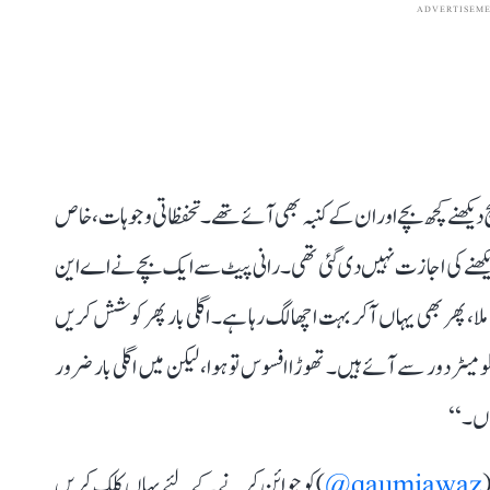
ADVERTISEM
یکھنے کچھ بچے اور ان کے کنبہ بھی آئے تھے۔ تحفظاتی وجوہات ، خاص
دیکھنے کی اجازت نہیں دی گئی تھی۔ رانی پیٹ سے ایک بچے نے اے این
 ملا، پھر بھی یہاں آکر بہت اچھا لگ رہا ہے۔ اگلی بار پھر کوشش کریں
‘‘ وہیں ایک دیگر طلبا نے کہا، ’’ہم گاؤں سے 150 کلومیٹر دور سے آئے ہیں۔ تھوڑا افسوس تو ہوا، لیکن میں اگلی بار ضرور
نوں۔‘‘
(
qaumiawaz@
) کو جوائن کرنے کے لئے یہاں کلک کریں