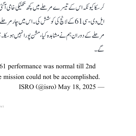
کر سکا کیونکہ اس کے تیسرے مرحلے میں کچھ تکنیکی خامی آ گئی
ایل وی-سی 61 کے لانچ کی کوشش کی۔ اس میں چار
مرحلے کے دوران ہم نے مشاہدہ کیا، مشن پورا نہیں ہو سکا۔
گے۔
1 performance was normal till 2nd
he mission could not be accomplished.
May 18, 2025
— ISRO (@isro)
ENT