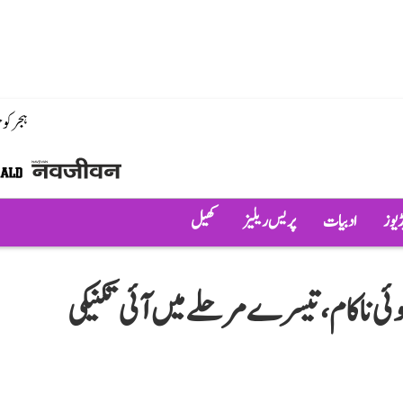
ہجر کو
ڈیوز
ادبیات
پریس ریلیز
کھیل
انچنگ ہوئی ناکام، تیسرے مرحلے میں آئی تکنیکی