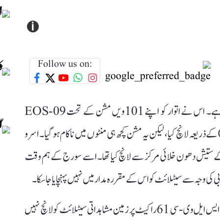
i
Follow us on:
اسرو کو اپنی 101ویں تاریخی لانچنگ کے دوران جھٹکا لگا ہے۔ اس نے اتوار کو اپنے 101ویں مشن کے تحت EOS-09
ٹلائٹ کو پولر سیٹلائٹ لانچ وہیکل (PSLV-C61) کے ذریعہ لانچ کیا، لیکن یہ مشن کچھ ہی منٹوں میں ناکام ہو گیا۔ اسرو
او ایس-09 کو شری ہری کوٹا کے ستیش دھون خلائی مرکز سے لانچ کیا تھا۔ اسے سورج کے ہم وقت
بی کی وجہ سے سیٹلائٹ کو اس کے مقررہ مدار میں نہیں پہنچایا جا سکا۔
خلائی ایجنسی کے سربراہ وی نارائنن نے کہا کہ اسرو اتوار کو پی ایس ایل وی-سی 61 راکیٹ پر زمین مشاہداتی سیٹلائٹ کو لانچ نہیں