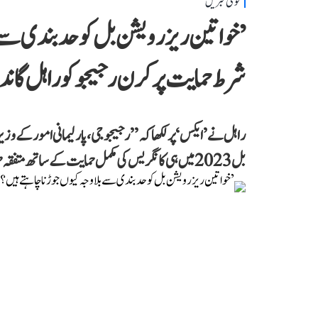
قومی خبریں
’خواتین ریزرویشن بل کو حدبندی سے بلا
شرط حمایت پر کرن رجیجو کو راہل گا
راہل نے ’ایکس‘ پر لکھا کہ ’’رجیجو جی، پارلیمانی امور کے و
بل 2023 میں ہی کانگریس کی مکمل حمایت کے ساتھ متفقہ طور پر پاس ہو چکا ہے۔‘‘