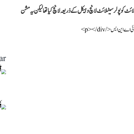
 اپنے 101ویں مشن کے تحت ای او ایس-09 سیٹلائٹ کو پولر سیٹلائٹ لانچ وہیکل کے ذریعہ لانچ کیا تھا لیکن یہ مشن
ar