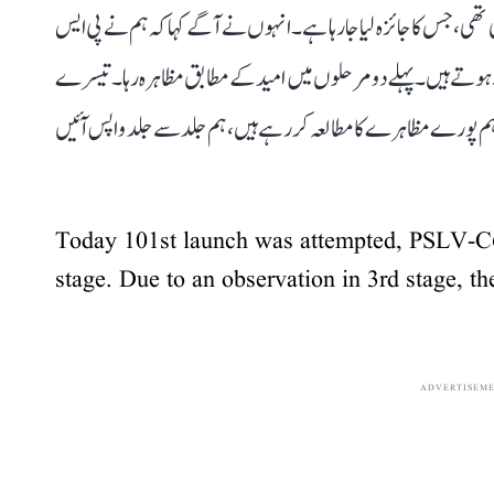
 تھی، جس کا جائزہ لیا جا رہا ہے۔ انہوں نے آگے کہا کہ ہم نے پی ایس
 مرحلے ہوتے ہیں۔ پہلے دو مرحلوں میں امید کے مطابق مظاہرہ رہا۔ تیسرے
 ہم پورے مظاہرے کا مطالعہ کر رہے ہیں، ہم جلد سے جلد واپس آئیں
Today 101st launch was attempted, PSLV-C6
stage. Due to an observation in 3rd stage, t
ADVERTISEM