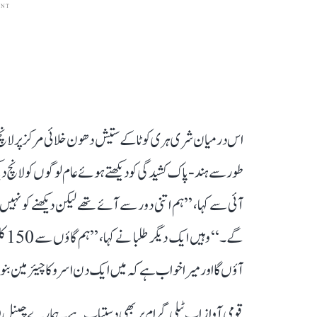
ENT
اس درمیان شری ہری کوٹا کے ستیش دھون خلائی مرکز پر لانچ د
طور سے ہند-پاک کشیدگی کو دیکھتے ہوئے عام لوگوں کو لانچ 
آئی سے کہا، ’’ہم اتنی دور سے آئے تھے لیکن دیکھنے کو نہیں
گے۔
آؤں گا اور میرا خواب ہے کہ میں ایک دن اسرو کا چیئرمین ب
قومی آواز اب ٹیلی گرام پر بھی دستیاب ہے۔ ہمارے چینل 