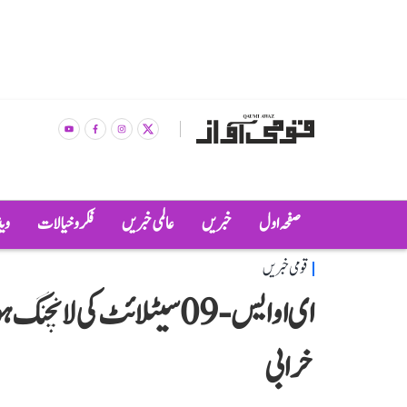
صفحہ اول
خبریں
عالمی خبریں
فکر و خیالات
وی
قومی خبریں
ای او ایس-09 سیٹلائٹ کی ل
خرابی