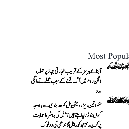
Most Popul
آبنائے ہرمز کے قریب تجارتی جہاز پر حملہ،
انجن روم میں آگ لگنے کے سبب عملے نے مانگی
مدد
’خواتین ریزرویشن بل کو حدبندی سے بلا وجہ
کیوں جوڑنا چاہتے ہیں؟‘ بل کی بلا شرط حمایت
پر کرن رجیجو کو راہل گاندھی کی دوٹوک