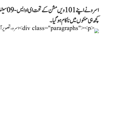
اسرو نے
کچھ ہی منٹوں میں ناکام ہو گیا۔