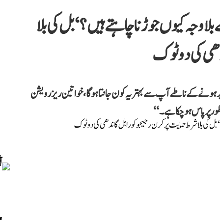
 وجہ کیوں جوڑنا چاہتے ہیں؟‘ بل کی بلا
ندھی کی دوٹوک
زیر ہونے کے ناطے آپ سے بہتر یہ کون جانتا ہوگا، خواتین ریزرویشن