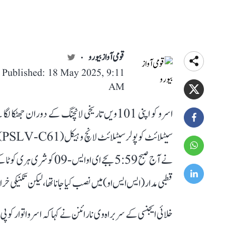
قومی آواز بیورو
Published: 18 May 2025, 9:11
AM
سی
نے آج صبح 5:59 بجے ای 
قطبی مدار (ایس ایس او) میں نصب کیا جانا تھا، لیکن تکنیکی خرا