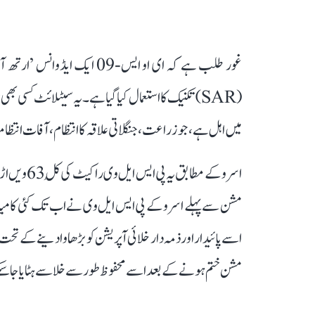
غور طلب ہے کہ ای او ایس-09 
(SAR) تکنیک کا استعمال کیا گیا ہے۔ یہ سیٹلائٹ کسی
میں اہل ہے، جو زراعت، جنگلاتی علاقہ کا انتظام، آفات انتظام
مشن سے پہلے اسرو کے پی ایس ایل وی نے اب تک کئی کامی
مشن ختم ہونے کے بعد اسے محفوظ طور سے خلا سے ہٹایا جا س