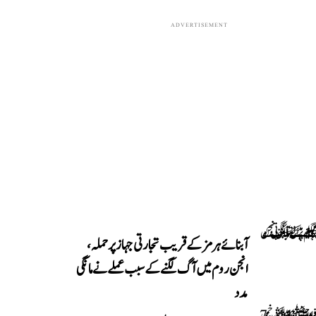
ADVERTISEMENT
آبنائے ہرمز کے قریب تجارتی جہاز پر حملہ،
انجن روم میں آگ لگنے کے سبب عملے نے مانگی
مدد