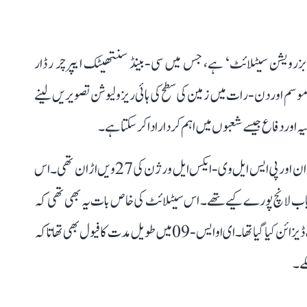
ایک ایڈوانس ’ارتھ آبزرویشن سیٹلائٹ‘ ہے، جس میں سی-بینڈ سنتھیٹک ایپرچر رڈار
 بھی موسم اور دن-رات میں زمین کی سطح کی ہائی ریزولیوشن تصویریں لینے
یہ اور دفاع جیسے شعبوں میں اہم کردار ادا کر سکتا ہے۔
اسرو کے مطابق یہ پی ایس ایل وی راکیٹ کی کُل 63ویں اڑان اور پی ایس ایل وی-ایکس ایل ورژن کی 27ویں اڑان تھی۔ اس
اب لانچ پورے کیے تھے۔ اس سیٹلائٹ کی خاص بات یہ بھی تھی کہ
اسے پائیدار اور ذمہ دار خلائی آپریشن کو بڑھاوا دینے کے تحت ڈیزائن کیا گیا تھا۔ ای او ایس-09 میں طویل مدت کا فیول بھی تھا تاکہ
کے۔