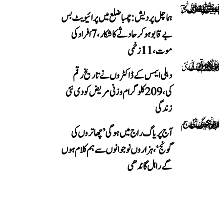
ہماچل پردیش: چمبا ضلع میں پرائیویٹ بس
بے قابو ہوکر حادثے کا شکار، 7 افراد کی
موت، 11 زخمی
دہلی ایمس کے ڈاکٹروں نے تاریخ رقم
کی، 209 کلوگرام وزنی مریض کو دی نئی
زندگی
آج پریاگ راج میں ہوگی ’چھاتروں کی
گونج‘، ہزاروں نوجوانوں سے ہم کلام ہوں
گے راہل گاندھی