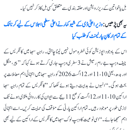
بل یا خواتین کے ریزرویشن اور حلقہ بندی سے متعلق کسی بل کا ذکر نہیں کیا۔
یہ بھی پڑھیں :
وزیر اعلیٰ ڈی کے شیوکمار نے اعلیٰ سطحی اجلاس کے لیے کرناٹک
کے تمام ارکانِ پارلیمنٹ کو طلب کیا
اس کے باوجود اپوزیشن کوئی خطرہ مول نہیں لینا چاہتی۔ راجیہ سبھا میں کانگریس کے
چیف وہپ جے رام رمیش نے 3 سطری وہپ جاری کرتے ہوئے کہا کہ ’’پیر، منگل
اور بدھ، یعنی 10، 11 اور 12 اگست 2026 کو راجیہ سبھا میں انتہائی اہم معاملات پر
بحث ہوگی۔‘‘ انہوں نے ہدایت دیتے ہوئے لکھا کہ ’’کانگریس کے تمام راجیہ سبھا
اراکین 10، 11 اور 12 اگست کو صبح 11 بجے سے ایوان کی کارروائی ملتوی ہونے تک
لازمی طور پر موجود رہیں۔ تمام اراکین پارٹی کے مؤقف کی حمایت کریں۔ اسے انتہائی
اہم سمجھا جائے۔‘‘ اسی نوعیت کا وہپ لوک سبھا میں کانگریس کے اراکین کے لیے بھی