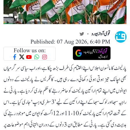
قومی آواز بیورو
Published: 07 Aug 2026, 6:40 PM
Follow us on:
پارلیمنٹ کا مانسون اجلاس اپنے اختتام کی طرف بڑھ چکا ہے، اور اب سیاسی سرگرمیاں
بھی اچانک تیز ہوتی ہوئی دکھائی دے رہی ہیں۔ کانگریس نے پارلیمنٹ کے دونوں
ایوانوں میں اپنے تمام اراکین پارلیمنٹ کو حاضر رہنے کا حکم جاری کر دیا ہے۔ پارٹی نے
راجیہ سبھا اور لوک سبھا کے اپنے اراکین کے لیے ’3 سطری وہپ‘ جاری کیا ہے۔ اس
کے تحت تمام اراکین پارلیمنٹ کو 10، 11 اور 12 اگست کو ایوان میں موجود رہنے کی
ہدایت دی گئی ہے۔ پارٹی کے مطابق ان 3 دنوں کے دوران انتہائی اہم موضوعات پر