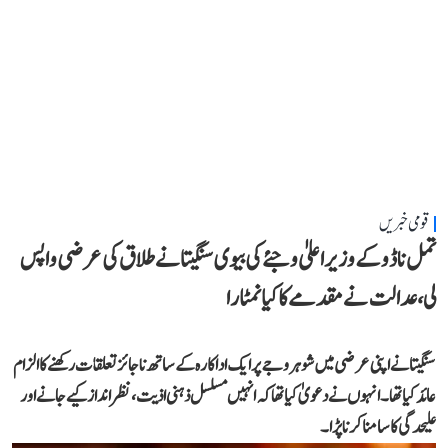
قومی خبریں
تمل ناڈو کے وزیر اعلیٰ وجئے کی بیوی سنگیتا نے طلاق کی عرضی واپس
لی، عدالت نے مقدمے کا کیا نمٹارا
سنگیتا نے اپنی عرضی میں شوہر وجے پر ایک اداکارہ کے ساتھ ناجائز تعلقات رکھنے کا الزام
عائد کیا تھا۔ انہوں نے دعویٰ کیا تھا کہ انہیں مسلسل ذہنی اذیت، نظر انداز کیے جانے اور
علیحدگی کا سامنا کرنا پڑا۔