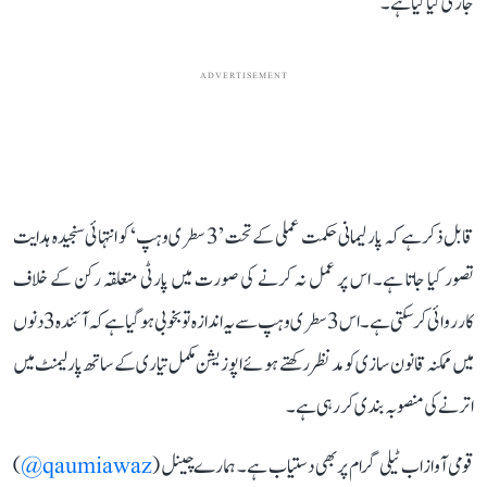
جاری کیا گیا ہے۔
ADVERTISEMENT
قابل ذکر ہے کہ پارلیمانی حکمت عملی کے تحت ’3 سطری وہپ‘ کو انتہائی سنجیدہ ہدایت
تصور کیا جاتا ہے۔ اس پر عمل نہ کرنے کی صورت میں پارٹی متعلقہ رکن کے خلاف
کارروائی کر سکتی ہے۔ اس 3 سطری وہپ سے یہ اندازہ تو بخوبی ہو گیا ہے کہ آئندہ 3 دنوں
میں ممکنہ قانون سازی کو مدنظر رکھتے ہوئے اپوزیشن مکمل تیاری کے ساتھ پارلیمنٹ میں
اترنے کی منصوبہ بندی کر رہی ہے۔
قومی آواز اب ٹیلی گرام پر بھی دستیاب ہے۔ ہمارے چینل (
qaumiawaz@
)