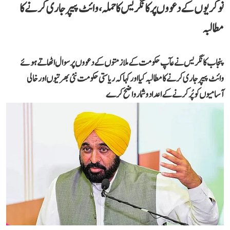
نوکریوں کے دعووں پر کانگریس کا حملہ، وائٹ پیپر جاری کرنے کا
مطالبہ
پنجاب کانگریس نے عآپ حکومت کے ملازمتوں کے دعووں پر سوال اٹھاتے ہوئے
وائٹ پیپر جاری کرنے کا مطالبہ کیا اور کہا کہ ریاستی حکومت نئی بھرتیوں اور خالی
آسامیوں کو پُر کرنے کے اعداد و شمار واضح کرے