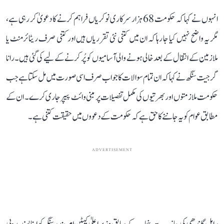
انہوں نے کہا کہ حکومت 68 ہزار سرکاری نوکریاں فراہم کرنے کا دعویٰ کر رہی ہے،
مگر یہ واضح نہیں کیا جا رہا کہ ان میں کتنی نئی تقرریاں ہیں اور کتنی صرف ریٹائرمنٹ یا
ملازمین کے انتقال کے بعد خالی ہونے والی آسامیوں کو پُر کرنے کے لیے کی گئی ہیں۔ رانا
گرجیت سنگھ نے کہا کہ ان تمام سوالات کا جواب صرف اسی صورت میں مل سکتا ہے جب
حکومت ملازمتوں اور بھرتیوں کی مکمل تفصیلات پر مبنی وائٹ پیپر جاری کرے۔ ان کے
مطابق عوام کو یہ جاننے کا حق ہے کہ حکومت کے دعووں میں حقیقت کتنی ہے۔
ADVERTISEMENT