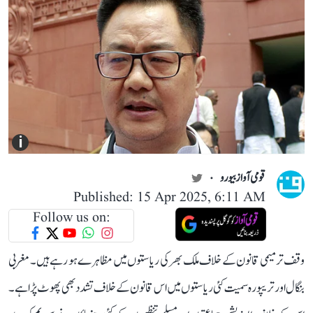
i
قومی آواز بیورو
Published: 15 Apr 2025, 6:11 AM
Follow us on:
وقف ترمیمی قانون کے خلاف ملک بھر کی ریاستوں میں مظاہرے ہو رہے ہیں۔ مغربی
بنگال اور تریپورہ سمیت کئی ریاستوں میں اس قانون کے خلاف تشدد بھی پھوٹ پڑا ہے۔