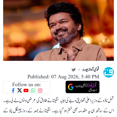
قومی آواز بیورو
Published: 07 Aug 2026, 5:40 PM
Follow us on:
تمل ناڈو کے وزیر اعلیٰ تھلاپتی وجے کی اہلیہ سنگیتا نے طلاق کی عرضی واپس لے لی ہے۔
اس کے ساتھ ہی یہ مقدمہ بھی ختم ہو گیا ہے۔ سنگیتا نے جمعہ کے روز چینگل پٹو کے