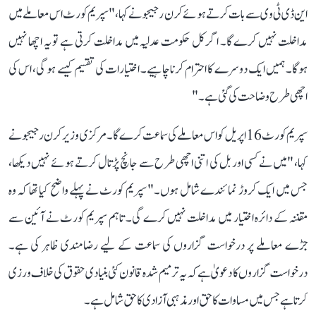
این ڈی ٹی وی سے بات کرتے ہوئے کرن رجیجو نے کہا، "سپریم کورٹ اس معاملے میں
مداخلت نہیں کرے گا۔ اگر کل حکومت عدلیہ میں مداخلت کرتی ہے تو یہ اچھا نہیں
ہوگا۔ ہمیں ایک دوسرے کا احترام کرنا چاہیے۔ اختیارات کی تقسیم کیسے ہو گی، اس کی
اچھی طرح وضاحت کی گئی ہے۔"
سپریم کورٹ 16 اپریل کو اس معاملے کی سماعت کرے گا۔ مرکزی وزیر کرن رجیجو نے
کہا، "میں نے کسی اور بل کی اتنی اچھی طرح سے جانچ پڑتال کرتے ہوئے نہیں دیکھا،
جس میں ایک کروڑ نمائندے شامل ہوں۔" سپریم کورٹ نے پہلے واضح کیا تھا کہ وہ
مقننہ کے دائرہ اختیار میں مداخلت نہیں کرے گی۔ تاہم سپریم کورٹ نے آئین سے
جڑے معاملے پر درخواست گزاروں کی سماعت کے لیے رضامندی ظاہر کی ہے۔
درخواست گزاروں کا دعویٰ ہے کہ یہ ترمیم شدہ قانون کئی بنیادی حقوق کی خلاف ورزی
کرتا ہے جس میں مساوات کا حق اور مذہبی آزادی کا حق شامل ہے۔