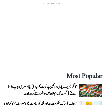
ADVERTISEMENT
Most Popular
کانگریس نے پارٹی اراکین پارلیمنٹ کو جاری کیا 3 سطری وہپ، 10
سے 12 اگست تک ایوان میں حاضر رہنے کی ہدایت
’پنجاب کی عآپ حکومت اعداد و شمار کی سیاست میں مصروف‘، نوکریوں