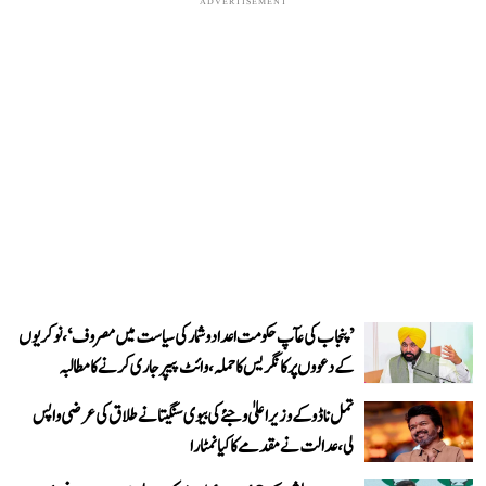
ADVERTISEMENT
’پنجاب کی عآپ حکومت اعداد و شمار کی سیاست میں مصروف‘، نوکریوں
کے دعووں پر کانگریس کا حملہ، وائٹ پیپر جاری کرنے کا مطالبہ
تمل ناڈو کے وزیر اعلیٰ وجئے کی بیوی سنگیتا نے طلاق کی عرضی واپس
لی، عدالت نے مقدمے کا کیا نمٹارا