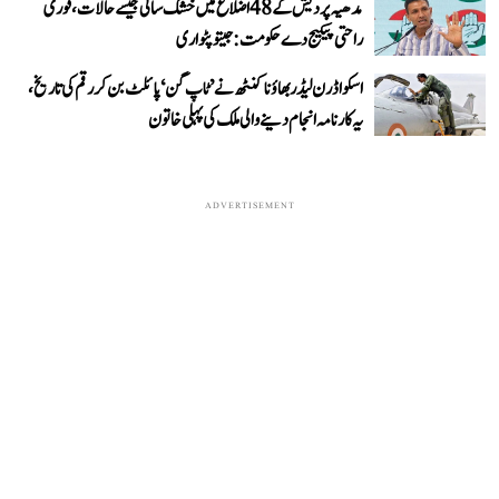
مدھیہ پردیش کے 48 اضلاع میں خشک سالی جیسے حالات، فوری
راحتی پیکیج دے حکومت: جیتو پٹواری
اسکواڈرن لیڈر بھاؤنا کنٹھ نے ’ٹاپ گن‘ پائلٹ بن کر رقم کی تاریخ،
یہ کارنامہ انجام دینے والی ملک کی پہلی خاتون
ADVERTISEMENT