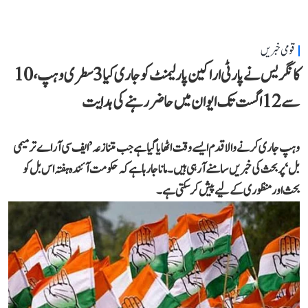
قومی خبریں
کانگریس نے پارٹی اراکین پارلیمنٹ کو جاری کیا 3 سطری وہپ، 10
سے 12 اگست تک ایوان میں حاضر رہنے کی ہدایت
وہپ جاری کرنے والا قدم ایسے وقت اٹھایا گیا ہے جب متنازعہ ’ایف سی آر اے ترمیمی
بل‘ پر بحث کی خبریں سامنے آ رہی ہیں۔ مانا جا رہا ہے کہ حکومت آئندہ ہفتہ اس بل کو
بحث اور منظوری کے لیے پیش کر سکتی ہے۔