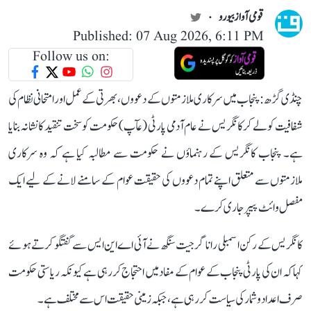
قومی آواز بیورو
Published: 07 Aug 2026, 6:11 PM
Follow us on:
چنڈی گڑھ: پنجاب میں سرکاری ملازمتوں کے دعووں، بھرتی کے عمل اور امتحانی نظام کی
شفافیت کو لے کر کانگریس نے عام آدمی پارٹی (عآپ) حکومت کو سخت تنقید کا نشانہ بنایا
ہے۔ پنجاب کانگریس کے رہنماؤں نے حکومت سے مطالبہ کیا ہے کہ وہ سرکاری
ملازمتوں سے متعلق اپنے تمام دعووں کی حقیقت عوام کے سامنے لانے کے لیے ایک
مفصل وائٹ پیپر جاری کرے۔
کانگریس کے رکن اسمبلی رانا گرجیت سنگھ نے آئی اے این ایس سے گفتگو کرتے ہوئے
کہا کہ ان کی پارٹی پنجاب کے عوام کے مفاد میں احتجاج کر رہی ہے کیونکہ ریاستی حکومت
صرف اعداد و شمار کی سیاست کر رہی ہے، جبکہ زمینی حقیقت اس سے مختلف ہے۔