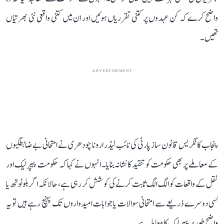
واضح کرے کہ کن عہدوں پر کتنی تقرریاں ہوئیں اور ان میں کتنی واقعی نئی بھرتیاں
تھیں۔
ADVERTISEMENT
پنجاب کانگریس قانون ساز پارٹی کی نائب لیڈر ارونا چودھری نے امتحانی بے ضابطگیوں
کے معاملے پر بھی حکومت کو تنقید کا نشانہ بنایا۔ انہوں نے کہا کہ حکومت پیپر لیک اور
نقل کے واقعات کو الگ الگ ثابت کرنے کی کوشش کر رہی ہے، حالانکہ اگر بلوٹوتھ یا
کسی دوسرے ذریعے سے امتحانی سوالات یا جوابات امیدواروں تک پہنچ رہے ہیں تو یہ
واضح طور پر پیپر لیک کا معاملہ ہے۔