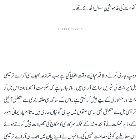
حکومت کی خاموشی پر سوال اٹھائے تھے۔
ADVERTISEMENT
وہپ جاری کرنے والا قدم ایسے وقت اٹھایا گیا ہے جب متنازعہ ’ایف سی آر اے ترمیمی
بل‘ پر بحث کی خبریں سامنے آ رہی ہیں۔ مانا جا رہا ہے کہ حکومت آئندہ ہفتہ اس بل کو
بحث اور منظوری کے لیے پیش کر سکتی ہے۔ اس کے ساتھ ہی حلقہ بندی سے متعلق آئینی
ترمیمی بل سے متعلق بھی سیاسی حلقوں میں چہ می گوئیاں جاری ہیں۔ تاہم پارلیمانی امور
کے وزیر مملکت نے آئندہ ہفتہ کے ممکنہ سرکاری کام کاج کی تفصیلات پیش کرتے ہوئے
اس معاملے پر کوئی وضاحت نہیں کی۔ انہوں نے اپنے بیان میں ایف سی آر اے ترمیمی