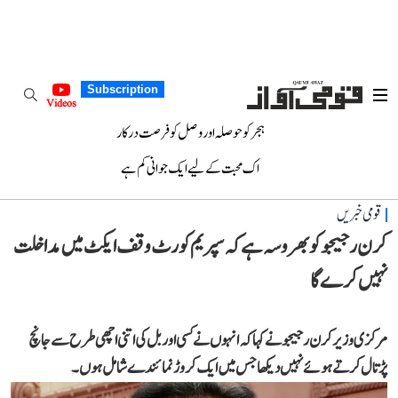
Subscription
Videos
ہجر کو حوصلہ اور وصل کو فرصت درکار
اک محبت کے لیے ایک جوانی کم ہے
قومی خبریں
کرن رجیجو کو بھروسہ ہے کہ سپریم کورٹ وقف ایکٹ میں مداخلت
نہیں کرے گا
مرکزی وزیر کرن رجیجو نے کہا کہ انہوں نے کسی اور بل کی اتنی اچھی طرح سے جانچ
پڑتال کرتے ہوئے نہیں دیکھا جس میں ایک کروڑ نمائندے شامل ہوں۔