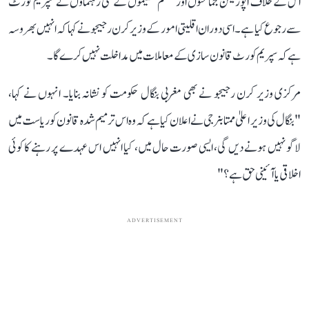
اس کے خلاف اپوزیشن جماعتوں اور مسلم تنظیموں کے کئی رہنماؤں نے سپریم کورٹ
سے رجوع کیا ہے ۔ اسی دوران اقلیتی امور کے وزیر کرن رجیجو نے کہا کہ انہیں بھروسہ
ہے کہ سپریم کورٹ قانون سازی کے معاملات میں مداخلت نہیں کرے گا۔
مرکزی وزیر کرن رجیجو نے بھی مغربی بنگال حکومت کو نشانہ بنایا۔ انہوں نے کہا،
"بنگال کی وزیر اعلیٰ ممتا بنرجی نے اعلان کیا ہے کہ وہ اس ترمیم شدہ قانون کو ریاست میں
لاگو نہیں ہونے دیں گی، ایسی صورت حال میں، کیا انہیں اس عہدے پر رہنے کا کوئی
اخلاقی یا آئینی حق ہے؟"
ADVERTISEMENT