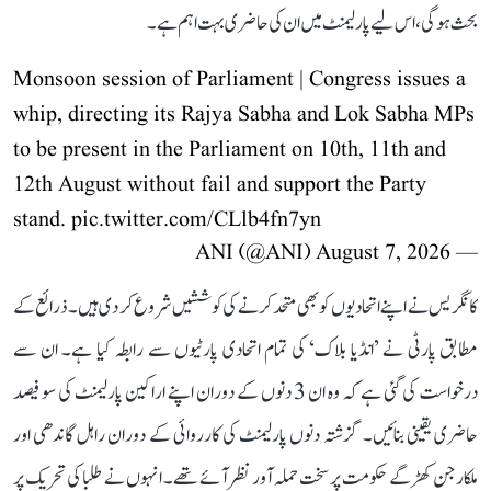
بحث ہوگی، اس لیے پارلیمنٹ میں ان کی حاضری بہت اہم ہے۔
Monsoon session of Parliament | Congress issues a
whip, directing its Rajya Sabha and Lok Sabha MPs
to be present in the Parliament on 10th, 11th and
12th August without fail and support the Party
stand.
pic.twitter.com/CLlb4fn7yn
August 7, 2026
— ANI (@ANI)
کانگریس نے اپنے اتحادیوں کو بھی متحد کرنے کی کوششیں شروع کر دی ہیں۔ ذرائع کے
مطابق پارٹی نے ’انڈیا بلاک‘ کی تمام اتحادی پارٹیوں سے رابطہ کیا ہے۔ ان سے
درخواست کی گئی ہے کہ وہ ان 3 دنوں کے دوران اپنے اراکین پارلیمنٹ کی سو فیصد
حاضری یقینی بنائیں۔ گزشتہ دنوں پارلیمنٹ کی کارروائی کے دوران راہل گاندھی اور
ملکارجن کھڑگے حکومت پر سخت حملہ آور نظر آئے تھے۔ انہوں نے طلبا کی تحریک پر