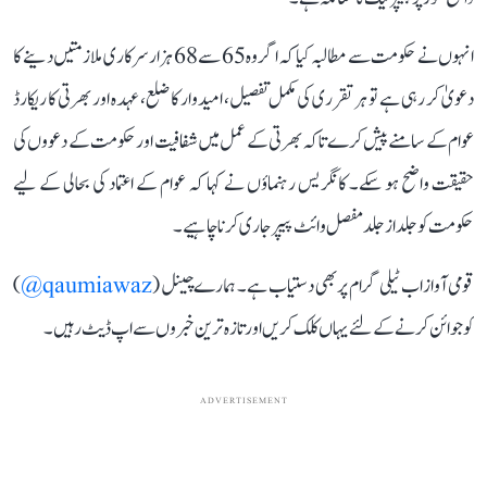
انہوں نے حکومت سے مطالبہ کیا کہ اگر وہ 65 سے 68 ہزار سرکاری ملازمتیں دینے کا
دعویٰ کر رہی ہے تو ہر تقرری کی مکمل تفصیل، امیدوار کا ضلع، عہدہ اور بھرتی کا ریکارڈ
عوام کے سامنے پیش کرے تاکہ بھرتی کے عمل میں شفافیت اور حکومت کے دعووں کی
حقیقت واضح ہو سکے۔ کانگریس رہنماؤں نے کہا کہ عوام کے اعتماد کی بحالی کے لیے
حکومت کو جلد از جلد مفصل وائٹ پیپر جاری کرنا چاہیے۔
قومی آواز اب ٹیلی گرام پر بھی دستیاب ہے۔ ہمارے چینل (
qaumiawaz@
)
کو جوائن کرنے کے لئے یہاں کلک کریں اور تازہ ترین خبروں سے اپ ڈیٹ رہیں۔
ADVERTISEMENT