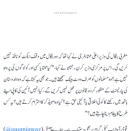
ADVERTISEMENT
مغربی بنگال کی وزیر اعلیٰ ممتا بنرجی نے کہا تھا کہ وہ بنگال میں وقف ایکٹ کو نافذ نہیں
کریں گی۔ اس پر مرکزی وزیر کرن رجیجو نے کہا، "کیا ممتا یا کسی اور کو لوگوں کی پرواہ
نہیں ہے؟ وہ مسلمانوں کو صرف ووٹ بینک سمجھتے ہیں۔ جو بھی یہ کہتا ہے کہ وہ ہندوستان
کی پارلیمنٹ کے منظور کردہ قانون پر عمل نہیں کریں گے، کیا انہیں آئین کی کاپی اپنے
ہاتھ میں رکھنے کا کوئی اخلاقی یا آئینی حق ہے؟ کیا وہ امبیڈکر کا احترام کرتے ہیں؟ یہ کس
طرح کا پیغام دینا چاہتے ہیں؟"
قومی آواز اب ٹیلی گرام پر بھی دستیاب ہے۔ ہمارے چینل (
qaumiawaz@
)