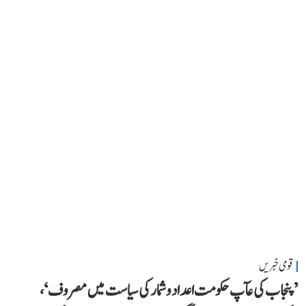
قومی خبریں
’پنجاب کی عآپ حکومت اعداد و شمار کی سیاست میں مصروف‘،