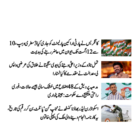
کانگریس نے پارٹی اراکین پارلیمنٹ کو جاری کیا 3 سطری وہپ، 10
سے 12 اگست تک ایوان میں حاضر رہنے کی ہدایت
تمل ناڈو کے وزیر اعلیٰ وجئے کی بیوی سنگیتا نے طلاق کی عرضی واپس
لی، عدالت نے مقدمے کا کیا نمٹارا
مدھیہ پردیش کے 48 اضلاع میں خشک سالی جیسے حالات، فوری
راحتی پیکیج دے حکومت: جیتو پٹواری
اسکواڈرن لیڈر بھاؤنا کنٹھ نے ’ٹاپ گن‘ پائلٹ بن کر رقم کی تاریخ،
یہ کارنامہ انجام دینے والی ملک کی پہلی خاتون