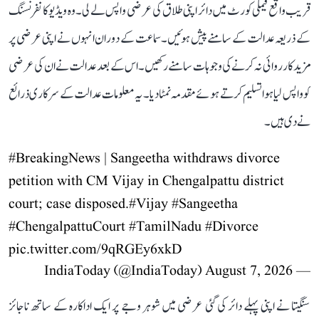
قریب واقع فیملی کورٹ میں دائر اپنی طلاق کی عرضی واپس لے لی۔ وہ ویڈیو کانفرنسنگ
کے ذریعہ عدالت کے سامنے پیش ہوئیں۔ سماعت کے دوران انہوں نے اپنی عرضی پر
مزید کارروائی نہ کرنے کی وجوہات سامنے رکھیں۔ اس کے بعد عدالت نے ان کی عرضی
کو واپس لیا ہوا تسلیم کرتے ہوئے مقدمہ نمٹا دیا۔ یہ معلومات عدالت کے سرکاری ذرائع
نے دی ہیں۔
#BreakingNews
| Sangeetha withdraws divorce
petition with CM Vijay in Chengalpattu district
court; case disposed.
#Vijay
#Sangeetha
#ChengalpattuCourt
#TamilNadu
#Divorce
pic.twitter.com/9qRGEy6xkD
August 7, 2026
— IndiaToday (@IndiaToday)
سنگیتا نے اپنی پہلے دائر کی گئی عرضی میں شوہر وجے پر ایک اداکارہ کے ساتھ ناجائز