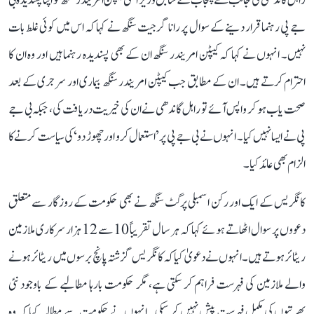
راہل گاندھی کی جانب سے پنجاب کے سابق وزیر اعلیٰ کیپٹن امریندر سنگھ کو اپنا پسندیدہ بی
جے پی رہنما قرار دینے کے سوال پر رانا گرجیت سنگھ نے کہا کہ اس میں کوئی غلط بات
نہیں۔ انہوں نے کہا کہ کیپٹن امریندر سنگھ ان کے بھی پسندیدہ رہنما ہیں اور وہ ان کا
احترام کرتے ہیں۔ ان کے مطابق جب کیپٹن امریندر سنگھ بیماری اور سرجری کے بعد
صحت یاب ہو کر واپس آئے تو راہل گاندھی نے ان کی خیریت دریافت کی، جبکہ بی جے
پی نے ایسا نہیں کیا۔ انہوں نے بی جے پی پر ’استعمال کرو اور چھوڑ دو‘ کی سیاست کرنے کا
الزام بھی عائد کیا۔
کانگریس کے ایک اور رکن اسمبلی پرگٹ سنگھ نے بھی حکومت کے روزگار سے متعلق
دعووں پر سوال اٹھاتے ہوئے کہا کہ ہر سال تقریباً 10 سے 12 ہزار سرکاری ملازمین
ریٹائر ہوتے ہیں۔ انہوں نے دعویٰ کیا کہ کانگریس گزشتہ پانچ برسوں میں ریٹائر ہونے
والے ملازمین کی فہرست فراہم کر سکتی ہے، مگر حکومت بارہا مطالبے کے باوجود نئی
بھرتیوں کی مکمل فہرست پیش نہیں کر سکی۔ انہوں نے حکومت سے مطالبہ کیا کہ وہ