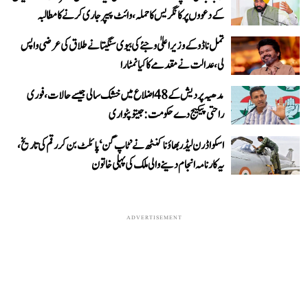
کے دعووں پر کانگریس کا حملہ، وائٹ پیپر جاری کرنے کا مطالبہ
تمل ناڈو کے وزیر اعلیٰ وجئے کی بیوی سنگیتا نے طلاق کی عرضی واپس
لی، عدالت نے مقدمے کا کیا نمٹارا
مدھیہ پردیش کے 48 اضلاع میں خشک سالی جیسے حالات، فوری
راحتی پیکیج دے حکومت: جیتو پٹواری
اسکواڈرن لیڈر بھاؤنا کنٹھ نے ’ٹاپ گن‘ پائلٹ بن کر رقم کی تاریخ،
یہ کارنامہ انجام دینے والی ملک کی پہلی خاتون
ADVERTISEMENT