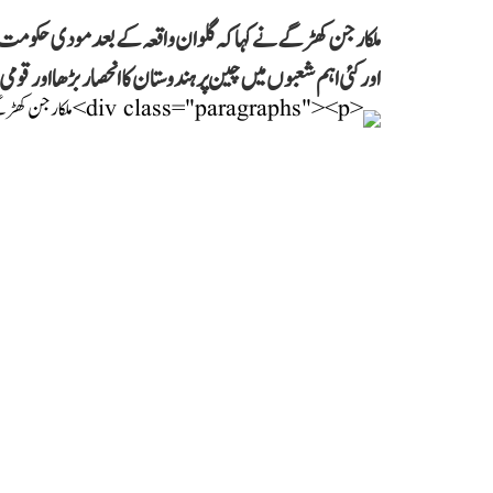
ملکارجن کھڑگے نے کہا کہ گلوان واقعہ کے بعد مودی حکومت 
اور کئی اہم شعبوں میں چین پر ہندوستان کا انحصار بڑھا اور قو