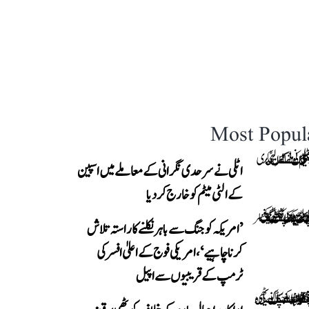
Most Popul
اٹلی نے سرحدی نگرانی کے معاملے میں اسپین
کے الٹی میٹم کو خارج کر دیا
’امریکہ کو جنگ سے باہر نکلنے کا راستہ تلاش
کرنا چاہیے‘، امریکی فوج کے اعلیٰ افسر کی
ٹرمپ کے قریبیوں سے اپیل