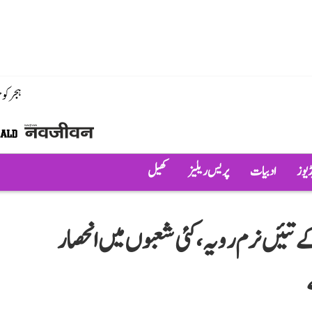
ہجر کو
ڈیوز
ادبیات
پریس ریلیز
کھیل
تئیں نرم رویہ، کئی شعبوں میں انحصار