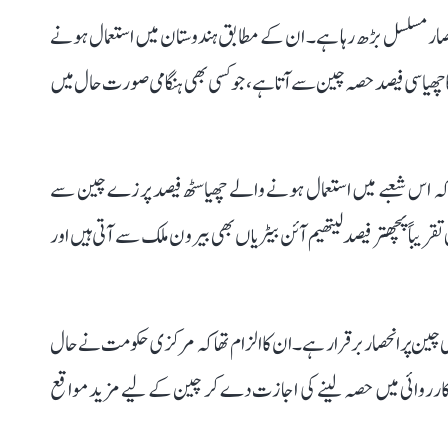
صار مسلسل بڑھ رہا ہے۔ ان کے مطابق ہندوستان میں استعمال ہونے
ا چھیاسی فیصد حصہ چین سے آتا ہے، جو کسی بھی ہنگامی صورت حال میں
 کہ اس شعبے میں استعمال ہونے والے چھیاسٹھ فیصد پرزے چین سے
قریباً پچھتر فیصد لیتھیم آئن بیٹریاں بھی بیرون ملک سے آتی ہیں اور
ی چین پر انحصار برقرار ہے۔ ان کا الزام تھا کہ مرکزی حکومت نے حال
ڈر کارروائی میں حصہ لینے کی اجازت دے کر چین کے لیے مزید مواقع