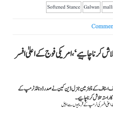
Softened Stance
Galwan
mall
Comment
تلاش کرنا چاہیے‘، امریکی فوج کے اعلیٰ افسر
 آف اسٹاف کے چیئرمین جنرل ڈین کین نے صدر ڈونالڈ ٹرمپ کے
ا راستہ تلاش کرنا چاہیے۔