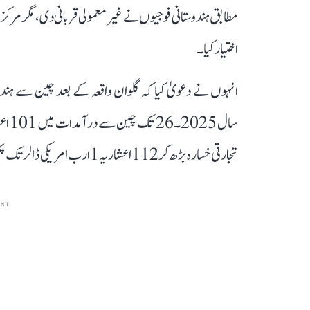
مطابق ہندوستانی فوجیوں نے غیر معمولی قربانی دی، مگر م
اختیار کیا۔
انہوں نے دعویٰ کیا کہ گلوان واقعہ کے بعد چین سے ہند
تجارتی خسارہ بڑھ کر 112 اعشاریہ 1 ارب امریکی ڈالر تک پہنچ گیا۔
ENT