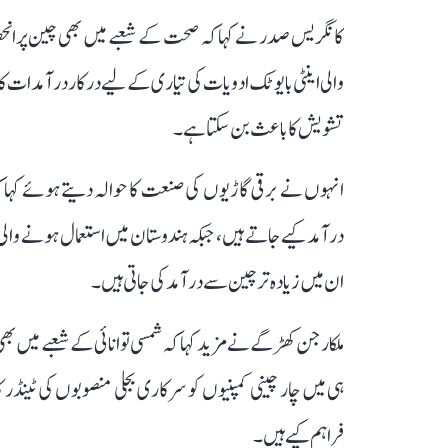
کانگریس صدر نے کہا کہ صحت کے شعبے میں بھی چین پر انح
والی اینٹی بایوٹک ادویات کی تیاری کے لیے درکار درآمدات ک
تشویش کا باعث بن سکتا ہے۔
انہوں نے برقی گاڑیوں کی صنعت کا حوالہ دیتے ہوئے کہا
درآمد کیے جاتے ہیں، جبکہ ہندوستان میں استعمال ہونے والی ت
ان میں زیادہ تر چین سے درآمد کی جاتی ہیں۔
ملکارجن کھڑگے نے مزید کہا کہ شمسی توانائی کے شعبے میں بھ
ہی میں چار چینی کمپنیوں کو سرکاری بجلی منصوبوں کی ٹین
فراہم کیے ہیں۔