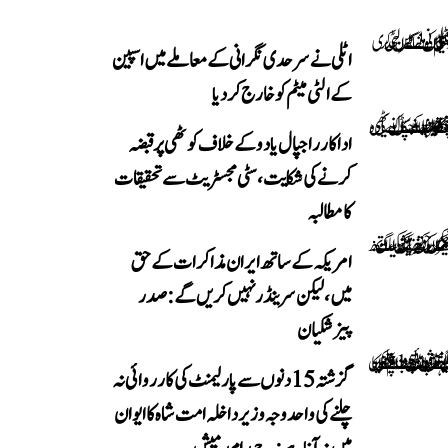
اٹلی نے سرحدی نگرانی کے معاملے میں اسپین
کے الٹی میٹم کو خارج کر دیا
اداکار راجپال یادو کے خلاف کوٹھی پر قبضہ
کرنے کی شکایت، سٹی مجسٹریٹ سے تحقیقات
کا مطالبہ
امریکہ کے ساتھ ایران مذاکرات کے حق
میں، لیکن سرینڈر نہیں کریں گے: صدر
پیزشکیان
گزشتہ 15 دنوں سے پارلیمنٹ کی کارروائی نہ
چلنے کی واحد وجہ وزیر داخلہ امت شاہ کا ایوان