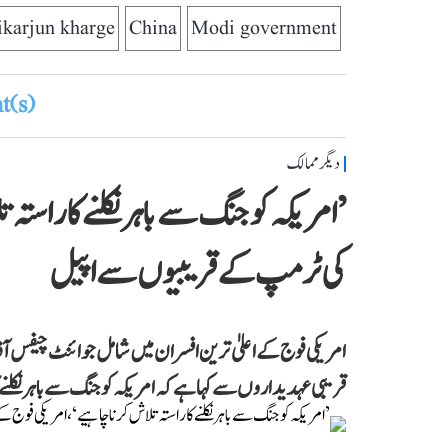
ikarjun kharge
China
Modi government
(s)
دیگر ممالک
’امریکہ کو جنگ سے باہر نکلنے کا راستہ 
کی ٹرمپ کے قریبیوں سے اپیل
امریکی فوج کے اعلیٰ ترین افسران میں شامل جوائنٹ چیفس
قریبی عہدیداروں سے کہا ہے کہ امریکہ کو جنگ سے باہر نکلنے ک