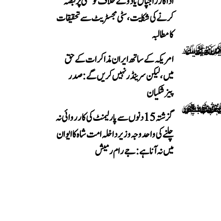
اداکار راجپال یادو کے خلاف کوٹھی پر قبضہ
کرنے کی شکایت، سٹی مجسٹریٹ سے تحقیقات
کا مطالبہ
امریکہ کے ساتھ ایران مذاکرات کے حق
میں، لیکن سرینڈر نہیں کریں گے: صدر
پیزشکیان
گزشتہ 15 دنوں سے پارلیمنٹ کی کارروائی نہ
چلنے کی واحد وجہ وزیر داخلہ امت شاہ کا ایوان
میں نہ آنا ہے: جے رام رمیش