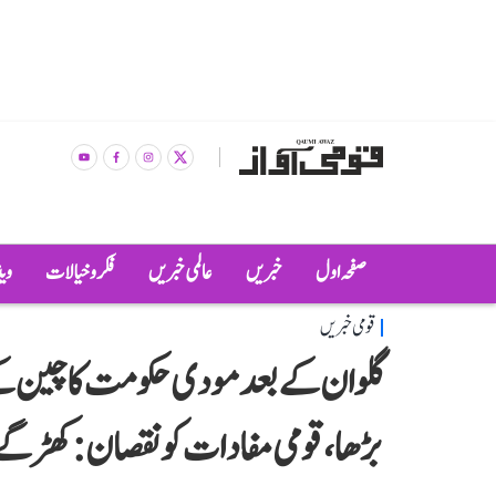
صفحہ اول
خبریں
عالمی خبریں
فکر و خیالات
وی
قومی خبریں
گلوان کے بعد مودی حکومت کا چین کے 
بڑھا، قومی مفادات کو نقصان: کھڑگے