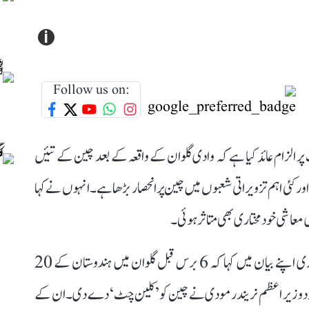
i
Follow us on:
الزام عائد کیا ہے کہ وادی گلوان کے واقعہ کے بعد چین کے تئیں
ر کئی اہم تزویراتی شعبوں میں چین پر انحصار بڑھا ہے۔ انہوں نے کہا
 معاشی خود مختاری بھی متاثر ہوئی۔
ملکارجن کھڑگے نے سوشل میڈیا پلیٹ فارم ’ایکس‘ پر جاری اپنے بیان میں کہا کہ 6 برس قبل گلوان میں ہندوستان کے 20
اوجود وزیر اعظم نریندر مودی نے چین کو ’کلین چٹ‘ دے دی۔ ان کے