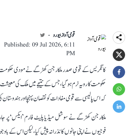
قومی آواز بیورو
Published: 09 Jul 2026, 6:11
PM
کانگریس کے قومی صدر ملکارجن کھڑگے نے مودی حکومت پر 
حکومت کا رویہ نرم ہو گیا، جس کے نتیجے میں ملک کی معیشت او
کہ اس پالیسی سے قومی مفادات کو نقصان پہنچا اور ہندوستان کی
فوجیوں نے اپنی جانوں کا نذرانہ پیش کیا، لیکن اس کے ب