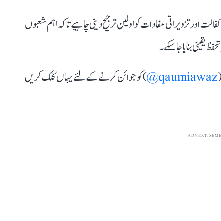
الت اور تزویراتی مفادات کو اولین ترجیح دینی چاہیے تاکہ اہم شعبوں
فظ یقینی بنایا جا سکے۔
(
qaumiawaz@
) کو جوائن کرنے کے لئے یہاں کلک کریں
ADVERTISEM