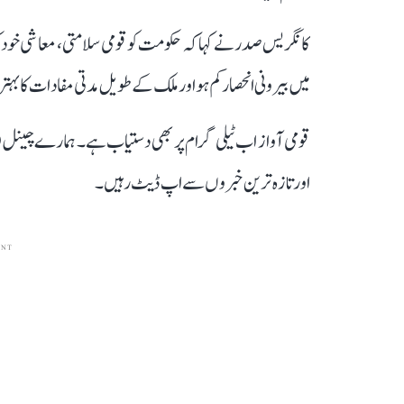
کانگریس صدر نے کہا کہ حکومت کو قومی سلامتی، معاشی خود کف
میں بیرونی انحصار کم ہو اور ملک کے طویل مدتی مفادات کا بہتر تح
قومی آواز اب ٹیلی گرام پر بھی دستیاب ہے۔ ہمارے چینل 
اور تازہ ترین خبروں سے اپ ڈیٹ رہیں۔
ENT