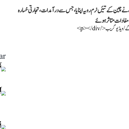
نے چین کے تئیں نرم رویہ اپنایا، جس سے درآمدات، تجارتی خسارہ
می مفادات متاثر ہوئے
ar