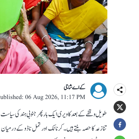
کے اے شاجی
ublished: 06 Aug 2026, 11:17 PM
طویل وقفے کے بعد کاویری ایک بار پھر جنوبی ہند کی سیاست کے 
تنازعہ کا حصہ بنتے ہیں۔ کرناٹک اور تمل ناڈو کے درمیان ا