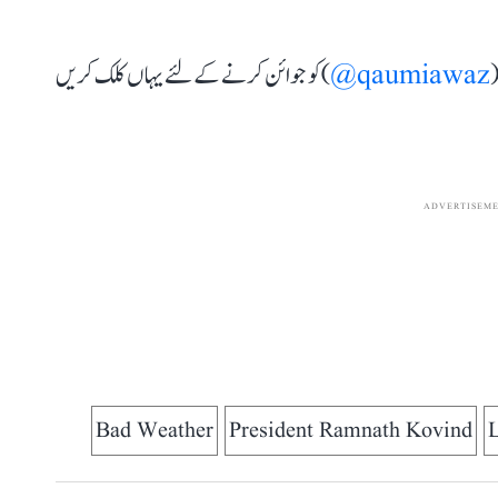
(
qaumiawaz@
) کو جوائن کرنے کے لئے یہاں کلک کریں
ADVERTISEM
Bad Weather
President Ramnath Kovind