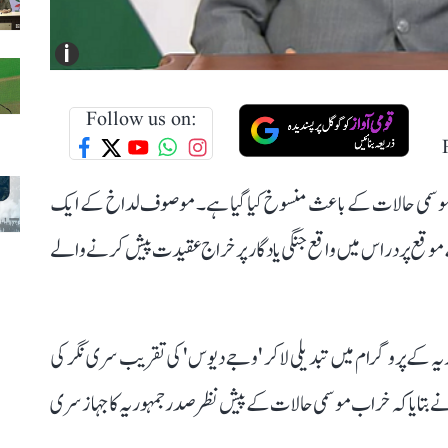
i
Follow us on:
اب موسمی حالات کے باعث منسوخ کیا گیا ہے۔ موصوف لداخ کے ایک
رگل جنگ کی 22 ویں سالگرہ کے موقع پر دراس میں واقع جنگی یادگار پر خراج عقیدت پیش کرنے والے
 جمہوریہ کے پروگرام میں تبدیلی لاکر 'وجے دیوس' کی تقریب سری نگر کی
 نے بتایا کہ خراب موسمی حالات کے پیش نظر صدر جمہوریہ کا جہاز سری