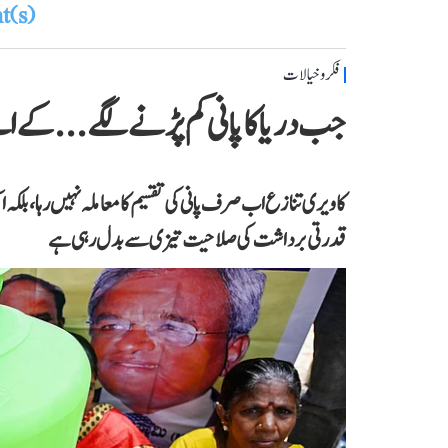
(s)
فکر و خیالات
جب دریا کا پانی کم پڑنے لگے...کے 
کاویری تنازع اب صرف پانی کی تقسیم کا معاملہ نہیں رہا، بلکہ ا
قدرتی برداشت کی صلاحیت تیزی سے بدل رہی ہے