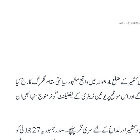
ADVERTISEM
کشمیر کے ضلع بارہمولہ میں واقع مشہور سیاحتی مقام گلمرگ کا رخ کیا
یں گے اور اس موقع پر یونین ٹریٹری کے لیفٹیننٹ گونر منوج سنہا بھی ان
بتا دیں کہ صدر جمہوریہ گزشتہ روز اپنے چار روزہ دورہ جموں و کشمیر اور لداخ کے لئے سری نگر پہنچے۔ صدر جمہوریہ 27 جولائی کو