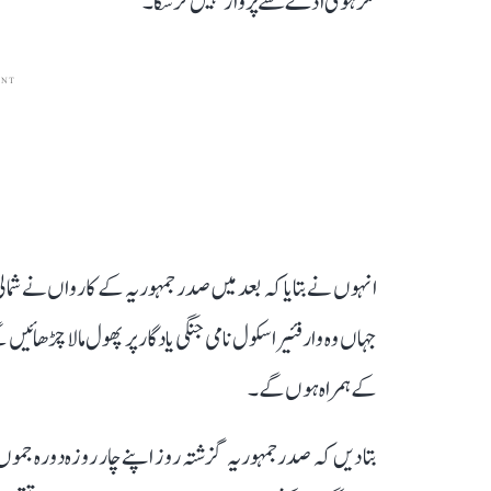
نگر ہوئی اڈے سے پرواز نہیں کر سکا۔
ENT
انہوں نے بتایا کہ بعد میں صدر جمہوریہ کے کارواں نے شمالی 
جہاں وہ وار فئیر اسکول نامی جنگی یادگار پر پھول مالا چڑھائ
کے ہمراہ ہوں گے۔