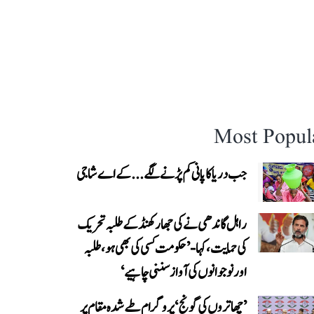
Most Popul
جب دریا کا پانی کم پڑنے لگے...کے اے شاجی
راہل گاندھی نے کی جھارکھنڈ کے طلبہ تحریک
کی حمایت، کہا- ’حکومت کسی کی بھی ہو، طلبہ
اور نوجوانوں کی آواز سننی چاہیے‘
’چھاتروں کی گونج‘ پروگرام طے شدہ مقام پر