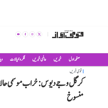
صفحہ اول
خبریں
عالمی خبریں
فکر و خیالات
وی
قومی خبریں
کرگل وجے دیوس: خراب موسمی حالات
منسوخ