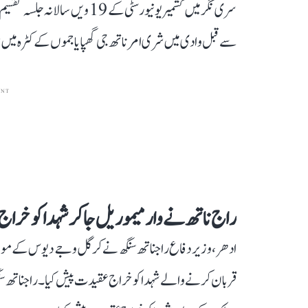
سری نگر میں کشمیر یونیورسٹی کے
سے قبل وادی میں شری امرناتھ جی گھپا یا جموں کے کٹرہ میں
ENT
راج ناتھ نے وار میموریل جا کر شہدا کو خرا
ادھر، وزیر دفاع راجناتھ سنگھ نے کرگل وجے دیوس کے موقع پ
قربان کرنے والے شہدا کو خراج عقیدت پیش کیا۔ راجناتھ س