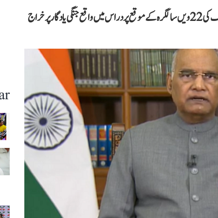
صدر کووند لداخ کے ایک روزہ دورے کے دوران کرگل جنگ کی 22 ویں سالگرہ کے موقع پر دراس میں واقع جنگی یادگار پر خراج
ar