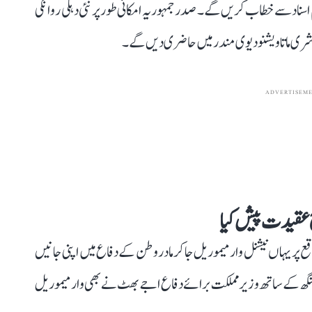
 19 ویں سالانہ جلسہ تقسیم اسناد سے خطاب کریں گے۔ صدر جمہوریہ امکانی طور پر نئی دہلی روانگی
 شری ماتا ویشنو دیوی مندر میں حاضری دیں گے۔
ADVERTISEM
ج عقیدت پیش کیا
ر یہاں نیشنل وار میموریل جا کر مادر وطن کے دفاع میں اپنی جانیں
نگھ کے ساتھ وزیر مملکت برائے دفاع اجے بھٹ نے بھی وار میموریل