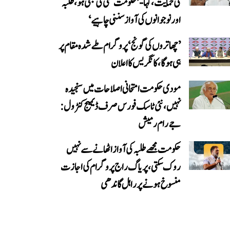
کی حمایت، کہا- ’حکومت کسی کی بھی ہو، طلبہ
اور نوجوانوں کی آواز سننی چاہیے‘
’چھاتروں کی گونج‘ پروگرام طے شدہ مقام پر
ہی ہوگا، کانگریس کا اعلان
مودی حکومت امتحانی اصلاحات میں سنجیدہ
نہیں، نئی ٹاسک فورس صرف ڈیمیج کنٹرول:
جے رام رمیش
حکومت مجھے طلبہ کی آواز اٹھانے سے نہیں
روک سکتی، پریاگ راج پروگرام کی اجازت
منسوخ ہونے پر راہل گاندھی