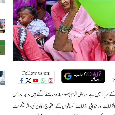
Follow us on:
P
مرکز میں ہے اور وہی تمام پہلو دوبارہ سامنے آ گئے ہیں جو ہر بار اس
لزامات اور جوابی الزامات، کسانوں کے احتجاج، کاویری واٹر مینجمنٹ