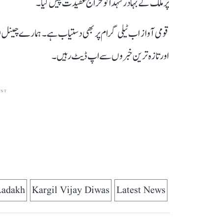
پر ملک کے بہادر شہدا کو خراج عقیدت پیش کیا۔
قومی آواز اب ٹیلی گرام پر بھی دستیاب ہے۔ ہمارے چینل 
اور تازہ ترین خبروں سے اپ ڈیٹ رہیں۔
ENT
Ladakh
Kargil Vijay Diwas
Latest News