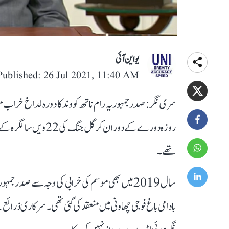
یو این آئی
Published: 26 Jul 2021, 11:40 AM
سری نگر: صدر جمہوریہ رام ناتھ کووند کا دورہ لداخ خر
روزہ دورے کے دوران ک
تھے۔
سال 2019 میں بھی موسم کی خرابی کی وجہ سے صدر
بادامی باغ فوجی چھاونی میں منعقد کی گئی تھی۔ سرکاری ذرائع