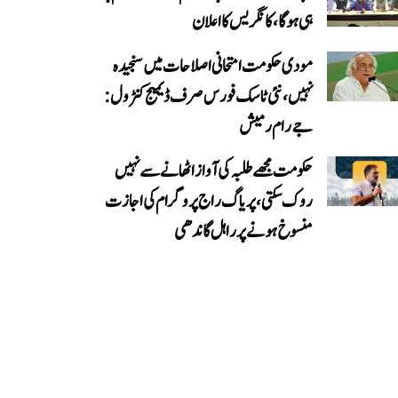
ہی ہوگا، کانگریس کا اعلان
مودی حکومت امتحانی اصلاحات میں سنجیدہ
نہیں، نئی ٹاسک فورس صرف ڈیمیج کنٹرول:
جے رام رمیش
حکومت مجھے طلبہ کی آواز اٹھانے سے نہیں
روک سکتی، پریاگ راج پروگرام کی اجازت
منسوخ ہونے پر راہل گاندھی