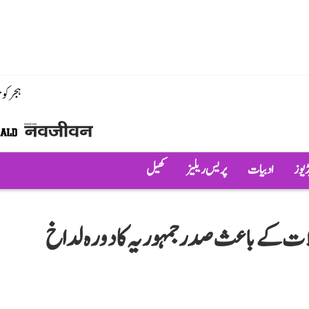
ہجر کو
ڈیوز
ادبیات
پریس ریلیز
کھیل
 کے باعث صدر جمہوریہ کا دورہ لداخ