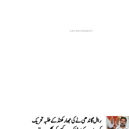
ADVERTISEMENT
راہل گاندھی نے کی جھارکھنڈ کے طلبہ تحریک