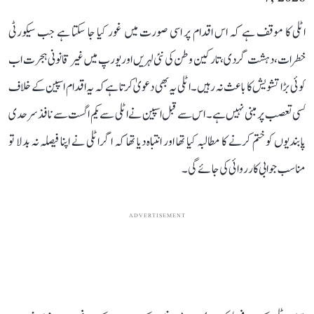
اٹلی کا موقف ہے کہ اس اقدام پر اسی صورت میں غور کیا جا سکتا ہے جب سیکورٹی
خطرات، دہشت گردی، تارکین وطن کی نئی لہریں اور یورپ میں غیر قانونی ہجرت اب
کوئی بڑا تشویش کا باعث نہ رہیں۔ اٹلی یہ بھی دعویٰ کرتا ہے کہ یہ اقدام اسپین کے خلاف
کسی تعصب پر مبنی نہیں ہے۔ اس سے قبل اسپین نے اٹلی سے یکم اگست سے نافذ سرحدی
پابندیوں کو ختم کرنے کا مطالبہ کیا تھا اور انتباہ دیا تھا کہ اگر اٹلی نے اپنا فیصلہ نہ بدلا تو
مناسب جوابی کارروائی کی جائے گی۔
ADVERTISEMENT