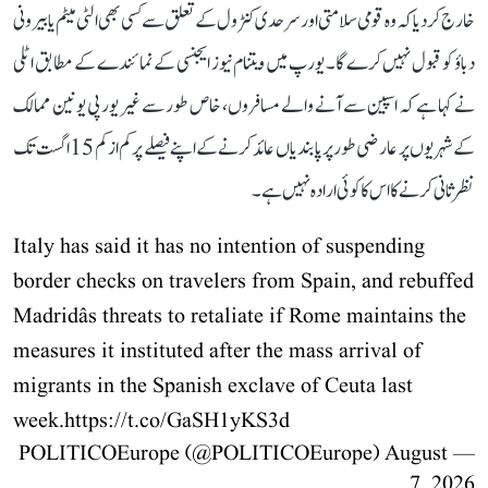
خارج کر دیا کہ وہ قومی سلامتی اور سرحدی کنٹرول کے تعلق سے کسی بھی الٹی میٹم یا بیرونی
دباؤ کو قبول نہیں کرے گا۔ یورپ میں ویتنام نیوز ایجنسی کے نمائندے کے مطابق اٹلی
نے کہا ہے کہ اسپین سے آنے والے مسافروں، خاص طور سے غیر یورپی یونین ممالک
کے شہریوں پر عارضی طور پر پابندیاں عائد کرنے کے اپنے فیصلے پر کم از کم 15 اگست تک
نظرثانی کرنے کا اس کا کوئی ارادہ نہیں ہے۔
Italy has said it has no intention of suspending
border checks on travelers from Spain, and rebuffed
Madridâs threats to retaliate if Rome maintains the
measures it instituted after the mass arrival of
migrants in the Spanish exclave of Ceuta last
week.
https://t.co/GaSH1yKS3d
August
— POLITICOEurope (@POLITICOEurope)
7, 2026