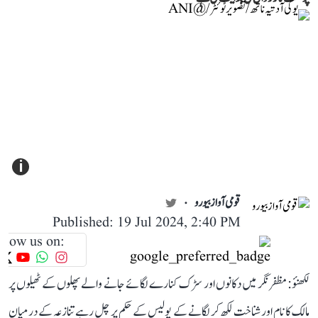
i
قومی آواز بیورو
Published: 19 Jul 2024, 2:40 PM
llow us on:
لکھنؤ: مظفرنگر میں دکانوں اور سڑک کنارے لگائے جانے والے پھلوں کے ٹھیلوں پر
مالک کا نام اور شناخت لکھ کر لگانے کے پولیس کے حکم پر چل رہے تنازعہ کے درمیان