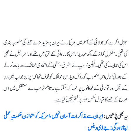
قابل ذکر ہے کہ جولائی کے آخر میں امریکہ نے ایران پر مزید بڑے حملے کی منصوبہ بندی
کی تھی۔ سنٹرل کمانڈ کے کچھ عہدیدار اس کارروائی کے حق میں تھے اور اسرائیل نے بھی
اس کی حمایت کی تھی۔ لیکن ٹرمپ نے مشرق وسطیٰ کے اتحادی ممالک سے بات کرنے
کے بعد فی الحال اس منصوبے کو روک دیا۔ ان ممالک کو خوف تھا کہ ایران جواب میں ان
کے تیل اور توانائی کے ٹھکانوں پر حملہ کر سکتا ہے۔ تاہم ٹرمپ نے مستقبل میں اس
طرح کے حملے کا متبادل مکمل طور پر ختم نہیں کیا ہے۔
یہ بھی پڑھیں :
ایران سے مذاکرات آسان نہیں، امریکہ کو متوازن حکمتِ عملی
اپنانا ہوگی: جے ڈی وینس