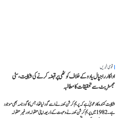
قومی خبریں
اداکار راجپال یادو کے خلاف کوٹھی پر قبضہ کرنے کی شکایت، سٹی
مجسٹریٹ سے تحقیقات کا مطالبہ
شکایت کنندہ کا دعویٰ ہے کہ پریم کرشن کھنہ نے اسے گود لیا تھا، جس کا گود نامہ بھی موجود
ہے۔ 1982 میں پریم کرشن کھنہ نے وصیت کے ذریعہ اپنی منقولہ اور غیر منقولہ