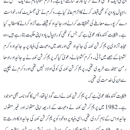
ان کی ایک کوٹھی کو لے کر نیا تنازعہ سامنے آیا ہے۔ وکرم کشواہا نام کے ایک شخص نے
راجپال یادو پر کوٹھی قبضہ کرنے کا الزام عائد کیا ہے۔ وکرم نے سٹی مجسٹریٹ کو درخواست
دے کر پورے معاملے کی تحقیقات کرانے اور جائیداد کو قبضے سے آزاد کرانے کا مطالبہ کیا
ہے۔ شکایت کنندہ کا دعویٰ ہے کہ جس کوٹھی کو راجپال یادو اپنی ملکیت بتا رہے ہیں، وہ
مجاہد آزادی پریم کرشن کھنہ کی جائیداد تھی اور بعد میں وصیت کی بنیاد پر یہ جائیداد وکرم
کشواہا کے حصے میں آئی۔ وکرم کشواہا نے دعویٰ کیا کہ پریم کرشن کھنہ نے یہ جائیداد رادھا
رمن سیٹھ سے خریدی تھی۔ پریم کرشن کھنہ کی کوئی اولاد نہیں تھی اور وکرم نے بچپن
سے ان کی خدمت کی تھی۔
شکایت کنندہ کا دعویٰ ہے کہ پریم کرشن کھنہ نے اسے گود لیا تھا، جس کا گود نامہ بھی موجود
ہے۔ 1982 میں پریم کرشن کھنہ نے وصیت کے ذریعہ اپنی منقولہ اور غیر منقولہ
جائیداد اس کے نام کر دی تھی۔ اسی بنیاد پر وہ خود کو پریم کرشن کھنہ کی جائیداد کا وارث بتا