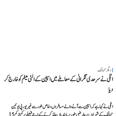
دیگر ممالک
اٹلی نے سرحدی نگرانی کے معاملے میں اسپین کے الٹی میٹم کو خارج کر
دیا
اٹلی نے کہا ہے کہ اسپین سے آنے والے مسافروں، خاص طور سے غیر یورپی یونین
ممالک کے شہریوں پر عارضی طور پر پابندیاں عائد کرنے کے اپنے فیصلے پر کم از کم 15