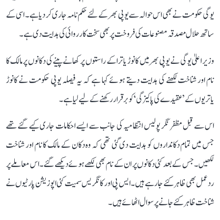
یوگی حکومت نے بھی اس حوالہ سے یوپی بھر کے لئے حکم نامہ جاری کر دیا ہے۔ اسی کے
ساتھ حلال مصدقہ مصنوعات کی فروخت پر بھی سخت کارروائی کی ہدایت دی ہے۔
وزیر اعلیٰ یوگی نے یوپی بھر میں کانوڑ یاترا کے راستوں پر کھانے پینے کی دکانوں پر مالک کا
نام اور شناخت لکھنے کی ہدایت دیتے ہوئے کہا ہے کہ یہ فیصلہ یوپی حکومت نے کانوڑ
یاتریوں کے ’عقیدے کی پاکیزگی‘ کو برقرار رکھنے کے لیے لیا ہے۔
اس سے قبل مظفر نگر پولیس انتظامیہ کی جانب سے ایسے احکامات جاری کیے گئے تھے
جس میں تمام دکانداروں کو ہدایت دی گئی تھی کہ وہ دکان کے مالک کا نام اور شناخت
لکھیں۔ جس کے بعد کئی دکانوں پر ان کے نام بھی لکھے ہوئے دیکھے گئے۔ اس معاملے پر
ردعمل بھی ظاہر کئے جا رہے ہیں۔ ایس پی اور کانگریس سمیت کئی اپوزیشن پارٹیوں نے
شناخت ظاہر کئے جانے پر سوال اٹھائے ہیں۔