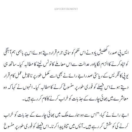
ADVERTISEMENT
ایس پی صدر اکھلیش یادو نے اس حکم کو سماجی جرم قرار دیتے ہوئے اس پر باہمی ہم آہنگی
کو تباہ کرنے کا الزام لگایا اور عدالت سے اس معاملے کا نوٹس لینے کا مطالبہ کیا۔ ساتھ ہی
یوپی کانگریس کے ریاستی صدر اجے رائے نے بھی اسے مکمل طور پر ناقابل عمل کام قرار
دیتے ہوئے اس فیصلے کو فوری طور پر منسوخ کرنے کا مطالبہ کیا۔ انہوں نے کہا کہ وہ
معاشرے میں بھائی چارے کے جذبات کو خراب کرنے کا کام کر رہے ہیں۔
اجے رائے نے کہا، ’’اس سے وہ ہمارے ملک میں بھائی چارے کے جذبات کو خراب
کرنے کی کوشش کر رہے ہیں۔ آپس میں تناؤ پیدا کرنا۔ اس فیصلے کو فوری طور پر منسوخ