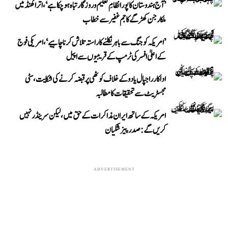
’آج ہندوستان کا پورا نظامِ تعلیم و روزگار تباہ ہو چکا ہے‘، اتراکھنڈ میں
ملکارجن کھڑگے کا جم غفیر سے خطاب
’امریکہ کو جنگ سے باہر نکلنے کا راستہ تلاش کرنا چاہیے‘، امریکی فوج
کے اعلیٰ افسر کی ٹرمپ کے قریبیوں سے اپیل
اداکار راجپال یادو کے خلاف کوٹھی پر قبضہ کرنے کی شکایت، سٹی
مجسٹریٹ سے تحقیقات کا مطالبہ
امریکہ کے ساتھ ایران مذاکرات کے حق میں، لیکن سرینڈر نہیں
کریں گے: صدر پیزشکیان
ADVERTISEMENT