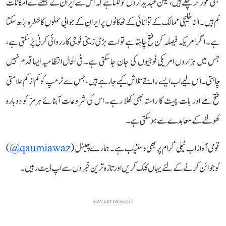
بھی غور کر چکے ہیں، لیکن عہدیداروں کو لگتا ہے کہ اس سے ایران کے جھکنے کے امکانات
کم ہیں۔ الٹا خلیجی ممالک کے توانائی کے ٹھکانوں پر ایران کے جوابی حملوں کا خطرہ بڑھ سکتا
ہے۔ اگر امریکہ فیصلہ کن فتح چاہتا ہے تو اسے بڑی زمینی فوجی کارروائی کرنی پڑ سکتی ہے،
جس میں ہزاروں امریکی فوجیوں کی جان جا سکتی ہے۔ فی الحال انتظامیہ ایسا قدم نہیں
چاہتی۔ اس لیے اب ایسے راستے تلاش کیے جا رہے ہیں، جس سے ٹرمپ کو کم از کم علامتی
فتح ملے اور بات چیت کا راستہ بھی کھلا رہے۔ اس کی شروعات آبنائے ہرمز کو دوبارہ
کھولنے کے معاہدے سے ہو سکتی ہے۔
قومی آواز اب ٹیلی گرام پر بھی دستیاب ہے۔ ہمارے چینل (
qaumiawaz@
)
کو جوائن کرنے کے لئے یہاں کلک کریں اور تازہ ترین خبروں سے اپ ڈیٹ رہیں۔
ADVERTISEMENT