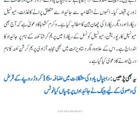
رہے ہیں۔ شکایت کنندہ نے الزام لگایا ہے کہ راجپال یادو نے اثر و رسوخ اور طاقت کے
زور پر قبضہ کیا۔ انہوں نے انتظامیہ سے جائیداد سے متعلق پرانے کاغذات، میونسپل
ریکارڈ اور دیگر ریکارڈ کی چھان بین کا مطالبہ کیا ہے۔ وکرم کشواہا کا دعویٰ ہے کہ آج بھی
میونسپل کارپوریشن، میونسپل کونسل کے ریکارڈ میں پریم کرشنا کھنہ کے نام پر جائیداد کا
اندراج ہے۔ اس کے علاوہ دیگر دستاویزات میں بھی مجاہد آزادی پریم کرشن کھنہ کا نام
درج ہونے کا دعوی کیا گیا ہے۔
یہ بھی پڑھیں :
راجپال یادو کی مشکلات میں اضافہ، 16 کروڑ روپے کے قرض
کی وصولی کے لیے بینک نے جائیداوں پر چسپاں کیا نوٹس
ADVERTISEMENT