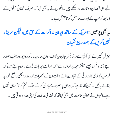
لیے ہی نقصان دہ ثابت ہو سکتے ہیں۔ انھوں نے یہ بھی کہا کہ صرف فضائی حملوں کے
ذریعہ ٹرمپ کے اہداف حاصل کرنا مشکل ہے۔
یہ بھی پڑھیں :
امریکہ کے ساتھ ایران مذاکرات کے حق میں، لیکن سرینڈر
نہیں کریں گے: صدر پیزشکیان
جنرل کین نے سی آئی اے ڈائریکٹر جان ریٹکلف، وزیر خارجہ مارکو روبیو اور نائب صدر
جے ڈی وینس جیسے سینئر عہدیداروں سے اس معاملے پر بات کی ہے۔ وہ چاہتے ہیں کہ
ٹرمپ کو فوجی کارروائی کے متبادل بتاتے وقت ان کے خطرات اور حدود بھی واضح طور پر
بتائے جائیں۔ کین کا ماننا ہے کہ ایران پر صرف بمباری کر کے جنگ ختم کرنا آسان نہیں
ہے۔ انہوں نے عوامی سماعت میں بھی کہا تھا کہ فضائی طاقت کی اپنی حدود ہوتی ہیں۔
ADVERTISEMENT