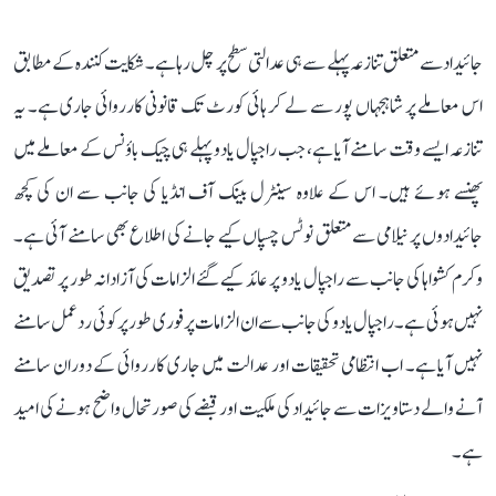
جائیداد سے متعلق تنازعہ پہلے سے ہی عدالتی سطح پر چل رہا ہے۔ شکایت کنندہ کے مطابق
اس معاملے پر شاہجہاں پور سے لے کر ہائی کورٹ تک قانونی کارروائی جاری ہے۔ یہ
تنازعہ ایسے وقت سامنے آیا ہے، جب راجپال یادو پہلے ہی چیک باؤنس کے معاملے میں
پھنسے ہوئے ہیں۔ اس کے علاوہ سینٹرل بینک آف انڈیا کی جانب سے ان کی کچھ
جائیدادوں پر نیلامی سے متعلق نوٹس چسپاں کیے جانے کی اطلاع بھی سامنے آئی ہے۔
وکرم کشواہا کی جانب سے راجپال یادو پر عائد کیے گئے الزامات کی آزادانہ طور پر تصدیق
نہیں ہوئی ہے۔ راجپال یادو کی جانب سے ان الزامات پر فوری طور پر کوئی ردعمل سامنے
نہیں آیا ہے۔ اب انتظامی تحقیقات اور عدالت میں جاری کارروائی کے دوران سامنے
آنے والے دستاویزات سے جائیداد کی ملکیت اور قبضے کی صورتحال واضح ہونے کی امید
ہے۔