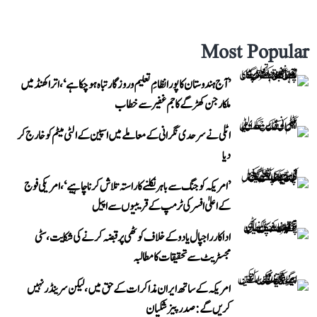
Most Popular
’آج ہندوستان کا پورا نظامِ تعلیم و روزگار تباہ ہو چکا ہے‘، اتراکھنڈ میں
ملکارجن کھڑگے کا جم غفیر سے خطاب
اٹلی نے سرحدی نگرانی کے معاملے میں اسپین کے الٹی میٹم کو خارج کر
دیا
’امریکہ کو جنگ سے باہر نکلنے کا راستہ تلاش کرنا چاہیے‘، امریکی فوج
کے اعلیٰ افسر کی ٹرمپ کے قریبیوں سے اپیل
اداکار راجپال یادو کے خلاف کوٹھی پر قبضہ کرنے کی شکایت، سٹی
مجسٹریٹ سے تحقیقات کا مطالبہ
امریکہ کے ساتھ ایران مذاکرات کے حق میں، لیکن سرینڈر نہیں
کریں گے: صدر پیزشکیان