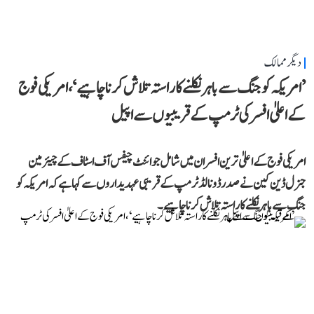
دیگر ممالک
’امریکہ کو جنگ سے باہر نکلنے کا راستہ تلاش کرنا چاہیے‘، امریکی فوج
کے اعلیٰ افسر کی ٹرمپ کے قریبیوں سے اپیل
امریکی فوج کے اعلیٰ ترین افسران میں شامل جوائنٹ چیفس آف اسٹاف کے چیئرمین
جنرل ڈین کین نے صدر ڈونالڈ ٹرمپ کے قریبی عہدیداروں سے کہا ہے کہ امریکہ کو
جنگ سے باہر نکلنے کا راستہ تلاش کرنا چاہیے۔