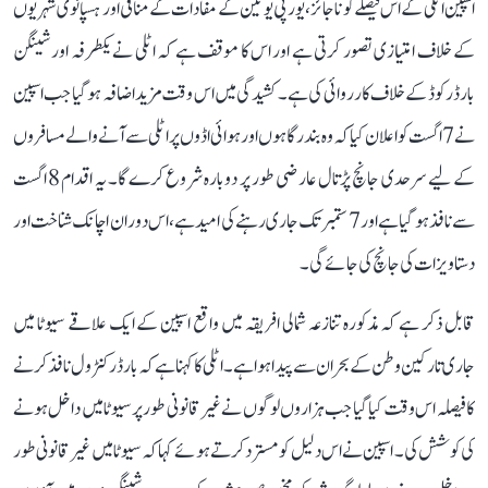
اسپین اٹلی کے اس فیصلے کو ناجائز، یورپی یونین کے مفادات کے منافی اور ہسپانوی شہریوں
کے خلاف امتیازی تصور کرتی ہے اور اس کا موقف ہے کہ اٹلی نے یکطرفہ اور شینگن
بارڈر کوڈ کے خلاف کارروائی کی ہے۔ کشیدگی میں اس وقت مزید اضافہ ہو گیا جب اسپین
نے 7 اگست کو اعلان کیا کہ وہ بندرگاہوں اور ہوائی اڈوں پر اٹلی سے آنے والے مسافروں
کے لیے سرحدی جانچ پڑتال عارضی طور پر دوبارہ شروع کرے گا۔ یہ اقدام 8 اگست
سے نافذ ہو گیا ہے اور 7 ستمبر تک جاری رہنے کی امید ہے، اس دوران اچانک شناخت اور
دستاویزات کی جانچ کی جائے گی۔
قابل ذکر ہے کہ مذکورہ تنازعہ شمالی افریقہ میں واقع اسپین کے ایک علاقے سیوٹا میں
جاری تارکین وطن کے بحران سے پیدا ہوا ہے۔ اٹلی کا کہنا ہے کہ بارڈر کنٹرول نافذ کرنے
کا فیصلہ اس وقت کیا گیا جب ہزاروں لوگوں نے غیر قانونی طور پر سیوٹا میں داخل ہونے
کی کوشش کی۔ اسپین نے اس دلیل کو مسترد کرتے ہوئے کہا کہ سیوٹا میں غیر قانونی طور