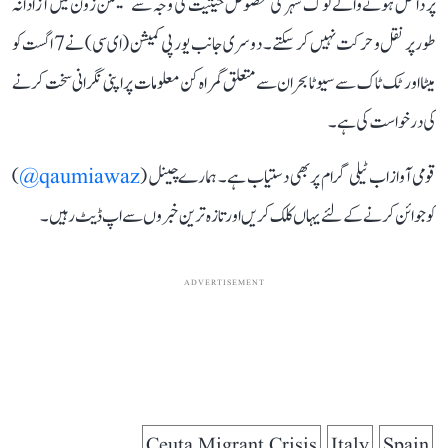
پر داخل ہونے والے لوگ شہر کی مخصوص حیثیت کی وجہ سے شینگن زون میں آزادانہ
طور پر نقل و حرکت نہیں کر سکتے۔ دوسری جانب یورپی کمیشن (ای سی) نے 7 اگست کو
میٹا اور ٹک ٹاک سے سیوٹا بحران سے متعلق گمراہ کن معلومات پر اپنی نگرانی سخت کرنے
کی درخواست کی ہے۔
قومی آواز اب ٹیلی گرام پر بھی دستیاب ہے۔ ہمارے چینل (
qaumiawaz@
)
کو جوائن کرنے کے لئے یہاں کلک کریں اور تازہ ترین خبروں سے اپ ڈیٹ رہیں۔
ADVERTISEMENT
Ceuta Migrant Crisis
Italy
Spain