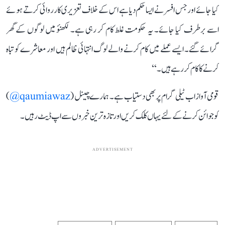
کیا جائے اور جس افسر نے ایسا حکم دیا ہے اس کے خلاف تعزیری کارروائی کرتے ہوئے
اسے برطرف کیا جائے۔ یہ حکومت غلط کام کر رہی ہے۔ لکھنؤ میں لوگوں کے گھر
گرائے گئے۔ ایسے عملے میں کام کرنے والے لوگ انتہائی ظالم ہیں اور معاشرے کو تباہ
کرنے کا کام کر رہے ہیں۔‘‘
قومی آواز اب ٹیلی گرام پر بھی دستیاب ہے۔ ہمارے چینل (
qaumiawaz@
)
کو جوائن کرنے کے لئے یہاں کلک کریں اور تازہ ترین خبروں سے اپ ڈیٹ رہیں۔
ADVERTISEMENT