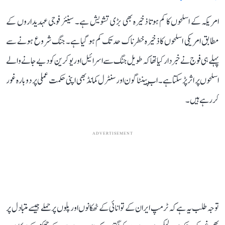
امریکہ کے اسلحوں کا کم ہوتا ذخیرہ بھی بڑی تشویش ہے۔ سینئر فوجی عہدیداروں کے
مطابق امریکی اسلحوں کا ذخیرہ خطرناک حد تک کم ہو گیا ہے۔ جنگ شروع ہونے سے
پہلے ہی فوج نے خبردار کیا تھا کہ طویل جنگ سے اسرائیل اور یوکرین کو دیے جانے والے
اسلحوں پر اثر پڑ سکتا ہے۔ اب پینٹاگون اور سنٹرل کمانڈ بھی اپنی حکمت عملی پر دوبارہ غور
کر رہے ہیں۔
ADVERTISEMENT
توجہ طلب یہ ہے کہ ٹرمپ ایران کے توانائی کے ٹھکانوں اور پلوں پر حملے جیسے متبادل پر