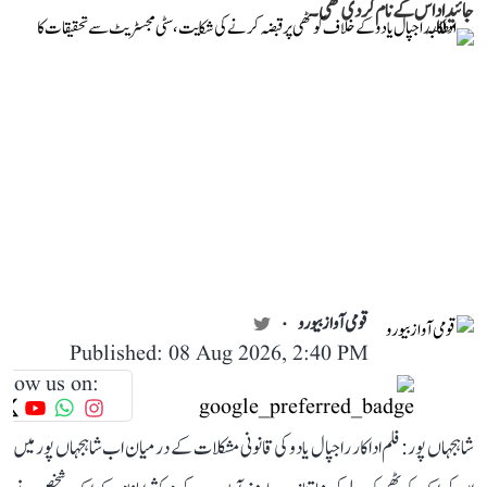
جائیداد اس کے نام کر دی تھی۔
قومی آواز بیورو
Published: 08 Aug 2026, 2:40 PM
llow us on:
شاہجہاں پور: فلم اداکار راجپال یادو کی قانونی مشکلات کے درمیان اب شاہجہاں پور میں