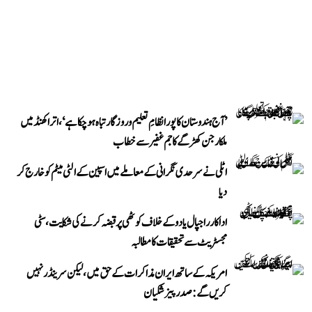
’آج ہندوستان کا پورا نظامِ تعلیم و روزگار تباہ ہو چکا ہے‘، اتراکھنڈ میں
ملکارجن کھڑگے کا جم غفیر سے خطاب
اٹلی نے سرحدی نگرانی کے معاملے میں اسپین کے الٹی میٹم کو خارج کر
دیا
اداکار راجپال یادو کے خلاف کوٹھی پر قبضہ کرنے کی شکایت، سٹی
مجسٹریٹ سے تحقیقات کا مطالبہ
امریکہ کے ساتھ ایران مذاکرات کے حق میں، لیکن سرینڈر نہیں
کریں گے: صدر پیزشکیان