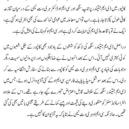
کانپور میں ڈی ایم جتیندر پرتاپ سنگھ اور سی ایم او ڈاکٹر ہری دت نیمی کے درمیان تنازعہ
کافی طول پکڑتا جا رہا ہے۔ اب تو اس معاملہ میں عوامی نمائندے کی بھی انٹری ہو گئی ہے،
ایک نے تو باقاعدہ ڈی ایم کی حمایت کر دی ہے اور سی ایم او کو ہٹانے کی اپیل کی ہے۔
دراصل ڈی ایم جتیندر سنگھ کی لاکھ کوششوں کے باوجود بھی کانپور کے طبی شعبوں میں
کوئی بہتری نہیں آئی۔ اس کے بعد انہوں نے بے ضابطگیوں اور لاپروائیوں سمیت دیگر
وجوہات کی بنیاد پر سی ایم او ہری دت نیمی کو کانپور سے ہٹانے کی سفارش انتظامیہ سے کر
دی۔ اس کے بعد سوشل میڈیا پلیٹ فارم پر سی ایم او کے کئی آڈیو وائرل ہوئے، جس میں
ڈی ایم جتیندر سنگھ کے خلاف قابل اعتراض تبصرے کیے جا رہے تھے۔ اس کے علاوہ
الٹراساؤنڈ سنٹر کو منظوری دینے کی قیمت اور پیسے کمانے کے طریقے جیسی باتیں بھی کی گئی
تھیں۔ حالانکہ سی ایم او ہری دت نیمی نے بتایا کہ یہ آڈیو ان کا نہیں ہے۔