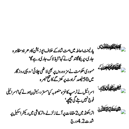
پارلیمنٹ احاطہ میں امت شاہ کے خلاف اپوزیشن کا دھرنا و مظاہرہ
جاری، پرینکا گاندھی نے کہا ’ڈیڈلاک جاری رہے گا‘
’مودی حکومت نے مزدوروں پر بھی لاٹھی چلائی‘، دیہی روزگار
میں 50 فیصد گراوٹ پر کھڑگے کا تلخ تبصرہ
اسرائیل نے ٹرمپ کا غزہ منصوبہ کیا مسترد، نیتن یاہو نے کہا ’اسرائیلی
فوج نہیں ہٹے گی پیچھے‘
اتراکھنڈ میں 2 مقامات پر آئے زلزلے، اترکاشی میں ریکٹر اسکیل پر
شدت 4.2 درج