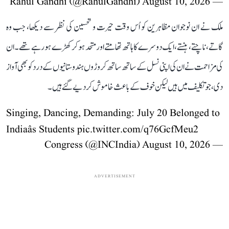
August 10, 2026
— Rahul Gandhi (@RahulGandhi)
ملک نے ان نوجوان مظاہرین کو اُس وقت حیرت و تحسین کی نظر سے دیکھا، جب وہ
گاتے، ناچتے، ہنستے، ایک دوسرے کا ہاتھ تھامتے اور متحد ہو کر کھڑے ہو رہے تھے۔ ان
کی مزاحمت نے ان کی اپنی نسل کے ساتھ ساتھ کروڑوں ہندوستانیوں کے درد کو بھی آواز
دی، جو تکلیف میں ہیں لیکن خوف کے باعث خاموش کر دیے گئے ہیں۔
Singing, Dancing, Demanding: July 20 Belonged to
Indiaâs Students
pic.twitter.com/q76GcfMeu2
August 10, 2026
— Congress (@INCIndia)
ADVERTISEMENT