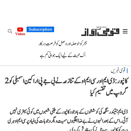
Subscription
Videos
ہجر کو حوصلہ اور وصل کو فرصت درکار
اک محبت کے لیے ایک جوانی کم ہے
قومی خبریں
کانپور: ڈی ایم اور سی ایم او کے تنازعہ نے بی جے پی اراکین اسمبلی کو 2
گروپ میں تقسیم کیا
ڈی ایم جتیندر سنگھ کی کوششوں کے باوجود کانپور کے طبی شعبوں میں کوئی بہتری نہیں
آئی۔ اس کے بعد انہوں نے بے ضابطگیوں سمیت دیگر وجوہات کی بنیاد پر سی ایم او ہری
دت کو کانپور سے ہٹانے کی سفارش کر دی۔