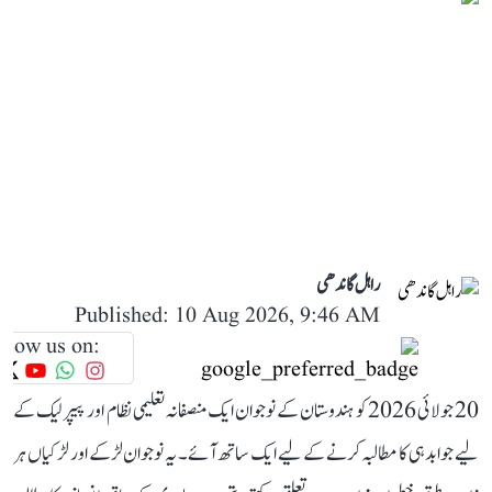
راہل گاندھی
Published: 10 Aug 2026, 9:46 AM
llow us on:
20 جولائی 2026 کو ہندوستان کے نوجوان ایک منصفانہ تعلیمی نظام اور پیپر لیک کے
لیے جوابدہی کا مطالبہ کرنے کے لیے ایک ساتھ آئے۔ یہ نوجوان لڑکے اور لڑکیاں ہر