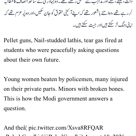
ذات، طبقے، خطے اور مذاہب سے تعلق رکھتے تھے۔ وہ بہادری کے ساتھ انصاف کا مطالبہ
کر رہے تھے، وہ اتنے باشعور تھے کہ اپنے آئینی حقوق کو جان سکیں، اور وہ پُرعزم تھے کہ
اپنی جنگ لڑ سکتے ہیں اور جیت سکتے ہیں۔
Pellet guns, Nail-studded lathis, tear gas fired at
students who were peacefully asking questions
about their own future.
Young women beaten by policemen, many injured
on their private parts. Minors with broken bones.
This is how the Modi government answers a
question.
And theâ¦
pic.twitter.com/Xsva8RFQAR