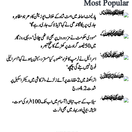
Most Popular
پارلیمنٹ احاطہ میں امت شاہ کے خلاف اپوزیشن کا دھرنا و مظاہرہ
جاری، پرینکا گاندھی نے کہا ’ڈیڈلاک جاری رہے گا‘
’مودی حکومت نے مزدوروں پر بھی لاٹھی چلائی‘، دیہی روزگار
میں 50 فیصد گراوٹ پر کھڑگے کا تلخ تبصرہ
اسرائیل نے ٹرمپ کا غزہ منصوبہ کیا مسترد، نیتن یاہو نے کہا ’اسرائیلی
فوج نہیں ہٹے گی پیچھے‘
اتراکھنڈ میں 2 مقامات پر آئے زلزلے، اترکاشی میں ریکٹر اسکیل پر
شدت 4.2 درج
سیلاب کے سبب تباہی! آسام میں اب تک 100 افراد کی موت،
اڈیشہ، یوپی اور بہار میں بھی الرٹ