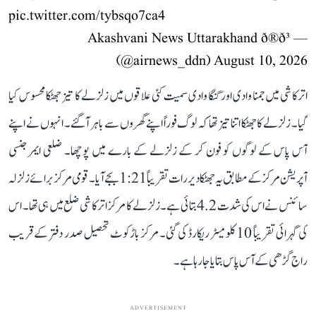
pic.twitter.com/tybsqo7ca4
— Akashvani News Uttarakhand ð®ð³
(@airnews_ddn)
August 10, 2026
اترکاشی میں جمنا وادی اور گنگا وادی سمیت کئی علاقوں میں زلزلے کا تیز جھٹکا محسوس کیا
گیا۔ زلزلے کا جھٹکا اتنا تیز تھا کہ لوگ فوراً اپنے گھروں سے باہر آ گئے۔ انہوں نے اپنے
آس پاس کے لوگوں کو فون کر کے زلزلے کے بارے میں پوچھا۔ ضلعی ایمرجنسی
آپریشن مرکز کے مطابق یہ جھٹکا دیر رات تقریباً 1:21 بجے آیا۔ قومی مرکز برائے زلزلہ
سائنس نے اس کی شدت 4.2 بتائی ہے۔ زلزلے کا مرکز اترکاشی ضلع میں ہی تھا۔ اس
کی گہرائی تقریباً 10 کلومیٹر ریکارڈ کی گئی۔ مرکز باڑکوٹ تحصیل صدر دفتر کے قریب
راج گڑھی کے آس پاس بتایا جا رہا ہے۔
ADVERTISEMENT