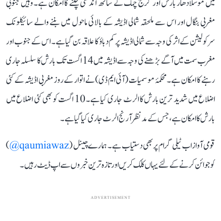
میں موسلادھار بارش اور گرج چمک کے ساتھ آندھی چلنے کا امکان ہے۔ وہیں جنوبی
مغربی بنگال اور اس سے ملحقہ شمالی اڈیشہ کے بالائی ماحول میں بننے والے سائیکلونک
سرکولیشن کے اثر کی وجہ سے شمالی اڈیشہ پر کم دباؤ کا علاقہ بن گیا ہے۔ اس کے جنوب اور
مغرب سمت میں آگے بڑھنے کی وجہ سے اڈیشہ میں 14 اگست تک بارش کا سلسلہ جاری
رہنے کا امکان ہے۔ محکمۂ موسمیات (آئی ایم ڈی) نے اتوار کے روز مغربی اڈیشہ کے کئی
اضلاع میں شدید ترین بارش کا الرٹ جاری کیا ہے۔ 10 اگست کو بھی کئی اضلاع میں
بارش کا امکان ہے، جس کے مدنظر آرنج الرٹ جاری کیا گیا ہے۔
قومی آواز اب ٹیلی گرام پر بھی دستیاب ہے۔ ہمارے چینل (
qaumiawaz@
)
کو جوائن کرنے کے لئے یہاں کلک کریں اور تازہ ترین خبروں سے اپ ڈیٹ رہیں۔
ADVERTISEMENT