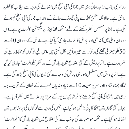
دوسری جانب راجدھانی دہلی میں جمنا کی آبی سطح میں اضافے کی وجہ سے سیلاب کا خطرہ
لاحق ہے۔ حالانکہ ہتھنی کنڈ سے پانی چھوڑے جانے کے بعد اب جمنا کی آبی سطح کم ہونے
لگی ہے۔ جمنا پر مسلسل نظر رکھنے کے لیے ’ محکمہ فلڈ اینڈ ایریگیشن‘ الرٹ پر ہے۔ اس
دوران دہلی میں آندھی اور بارش کا الرٹ جاری کیا گیا ہے۔ بارش کے دوران 40 سے
50 کلو میٹر فی گھنٹے کی رفتار سے تیز ہوائیں چل سکتی ہیں، اس لیے لوگوں کو محتاط رہنے کی
ضرورت ہے۔ اتر پردیش کے کئی اضلاع شدید بارش کے مدنظر ’یلو الرٹ‘ جاری کیا گیا
ہے۔ اتر پردیش میں مسلسل ہو رہی بارش کی وجہ سے کئی ندیوں کی آبی سطح بڑھ گئی ہے۔
گنگا، جمنا، شاردا اور سریو سمیت 10 سے زیادہ ندیاں خطرے کے نشان کے قریب بہہ
رہی ہیں۔ گنگا کی آبی سطح بڑھنے کا اثر شاہجہاں پور کے مرزا پور علاقے میں نظر آرہا ہے۔
یہاں کئی گاؤں میں گنگا کا پانی داخل ہو گیا ہے، جس کی وجہ سے لوگوں کی پریشانیوں میں
اضافہ ہو گیا ہے۔ محکمہ موسمیات کی جانب سے کئی اضلاع میں شدید بارش کا ’یلو الرٹ‘