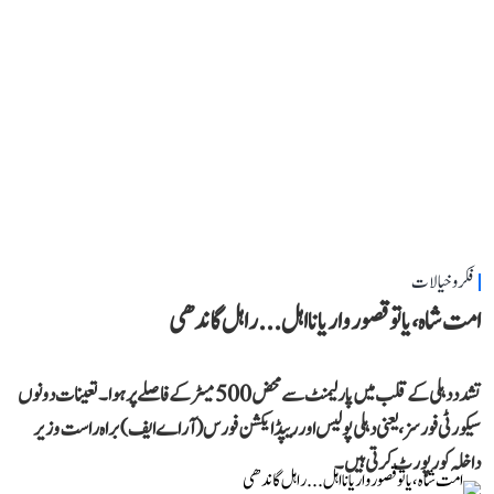
فکر و خیالات
امت شاہ، یا تو قصوروار یا نااہل... راہل گاندھی
تشدد دہلی کے قلب میں پارلیمنٹ سے محض 500 میٹر کے فاصلے پر ہوا۔ تعینات دونوں
سیکورٹی فورسز، یعنی دہلی پولیس اور ریپڈ ایکشن فورس (آر اے ایف) براہ راست وزیر
داخلہ کو رپورٹ کرتی ہیں۔