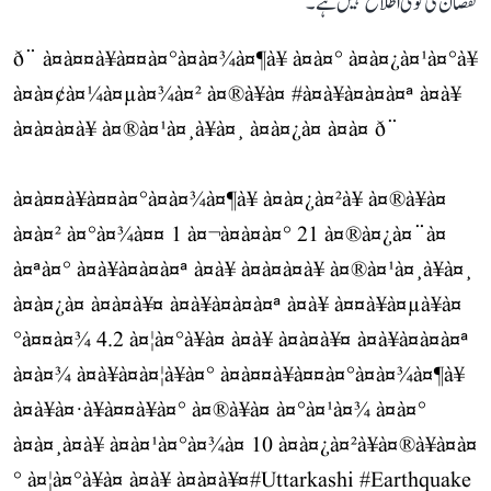
نقصان کی کوئی اطلاع نہیں ہے۔
ð¨ à¤à¤¤à¥à¤¤à¤°à¤à¤¾à¤¶à¥ à¤à¤° à¤à¤¿à¤¹à¤°à¥
à¤à¤¢à¤¼à¤µà¤¾à¤² à¤®à¥à¤
#à¤­à¥à¤à¤à¤ª
à¤à¥
à¤à¤à¤à¥ à¤®à¤¹à¤¸à¥à¤¸ à¤à¤¿à¤ à¤à¤ ð¨
à¤à¤¤à¥à¤¤à¤°à¤à¤¾à¤¶à¥ à¤à¤¿à¤²à¥ à¤®à¥à¤
à¤à¤² à¤°à¤¾à¤¤ 1 à¤¬à¤à¤à¤° 21 à¤®à¤¿à¤¨à¤
à¤ªà¤° à¤­à¥à¤à¤à¤ª à¤à¥ à¤à¤à¤à¥ à¤®à¤¹à¤¸à¥à¤¸
à¤à¤¿à¤ à¤à¤à¥¤ à¤­à¥à¤à¤à¤ª à¤à¥ à¤¤à¥à¤µà¥à¤
°à¤¤à¤¾ 4.2 à¤¦à¤°à¥à¤ à¤à¥ à¤à¤à¥¤ à¤­à¥à¤à¤à¤ª
à¤à¤¾ à¤à¥à¤à¤¦à¥à¤° à¤à¤¤à¥à¤¤à¤°à¤à¤¾à¤¶à¥
à¤à¥à¤·à¥à¤¤à¥à¤° à¤®à¥à¤ à¤°à¤¹à¤¾ à¤à¤°
à¤à¤¸à¤à¥ à¤à¤¹à¤°à¤¾à¤ 10 à¤à¤¿à¤²à¥à¤®à¥à¤à¤
° à¤¦à¤°à¥à¤ à¤à¥ à¤à¤à¥¤
#Uttarkashi
#Earthquake