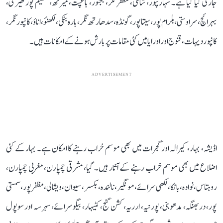
جاری کیا گیا ہے۔ سہارنپور، شاملی، مظفر نگر، بجنور، باغپت، میرٹھ، لکھیم پور کھیری،
بہرائچ، سراوستی، بلرام پور، سیتا پور، گونڈہ، سدھارتھ نگر، بارہ بنکی، لکھنؤ، اناؤ، کانپور نگر،
کانپور دیہات، قنوج اور اورایا میں کئی مقامات پر بارش ہونے کے امکانات ہیں۔
ADVERTISEMENT
اڈیشہ، بہار، کیرالہ اور گجرات میں بھی موسم خراب رہنے کا امکان ہے۔ بہار کے کئی
اضلاع میں بھی موسم خراب رہنے کے آثار ہیں۔ گیا، مشرقی چمپارن، مغربی چمپارن،
روہتاس، نوادہ، بانکا، لکھی سرائے، مونگیر، نالندہ، بکسر، سیوان، ویشالی، مظفر پور، سمستی
پور، دربھنگہ، مدھوبنی، پورنیہ، ارریہ، کشن گنج، کٹیہار، بیگوسرائے، سہرسہ اور سوپول