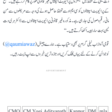
دت نیمی کے تحفظ میں سینکڑوں پرائیویٹ اسپتال غیر قانونی طور پر کام کر رہے ہیں۔ ضلع
کے پرائیویٹ اسپتالوں کو سی ایم او سے تحفظ حاصل ہونے کی وجہ سے مریضوں سے من
مانی رقم وصول کی جا رہی ہے۔ مذکورہ غیر قانونی پرائیویٹ اسپتالوں سے ڈاکٹر ہری دت
نیمی بہت سارا پیسہ اکٹھا کرتے ہیں۔‘‘
قومی آواز اب ٹیلی گرام پر بھی دستیاب ہے۔ ہمارے چینل (
qaumiawaz@
)
کو جوائن کرنے کے لئے یہاں کلک کریں اور تازہ ترین خبروں سے اپ ڈیٹ رہیں۔
ADVERTISEMENT
CMO
CM Yogi Adityanath
Kanpur
DM
mla