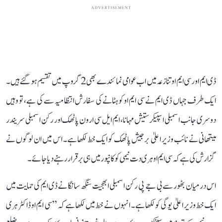
ADVERTISEMENT
ڈی ایم اور سی ایم او تنازعہ میں اب عوامی نمائندے بھی 2 گروپ میں تقسیم ہو گئے ہیں۔
ایک طرف جہاں ڈی ایم نے سی ایم او کو ہٹانے کی سفارش انتظامیہ سے کی ہے، تو وہیں
دوسری جانب اسمبلی اسپیکر ستیش مہانا، ایم ایل سی ارون پاٹھک اور رکن اسمبلی سریندر
میتھانی نے نائب وزیر اعلیٰ برجیش پاٹھک کو ایک خط لکھا ہے۔ اس میں ان لوگوں نے
گزارش کی ہے کہ سی ایم او ہری دت نیمی کو کانپور میں ہی برقرار رہنے دیا جائے۔
اس درمیان بٹھور سے بی جے پی رکن اسمبلی ابھجیت سنگھ سانگا نے ڈی ایم کی حمایت میں
ایک خط وزیر اعلیٰ یوگی کو لکھا ہے۔ انہوں نے خط میں لکھا ہے کہ ’’سی ایم او ڈاکٹر ہری