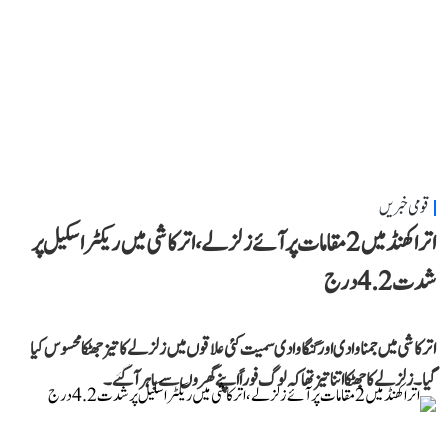
قومی خبریں
اتراکھنڈ میں 2 مقامات پر آئے زلزلے، اترکاشی میں ریکٹر اسکیل پر
شدت 4.2 درج
اترکاشی میں جمنا وادی اور گنگا وادی سمیت کئی علاقوں میں زلزلے کا تیز جھٹکا محسوس کیا
گیا۔ زلزلے کا جھٹکا اتنا تیز تھا کہ لوگ فوراً اپنے گھروں سے باہر آ گئے۔