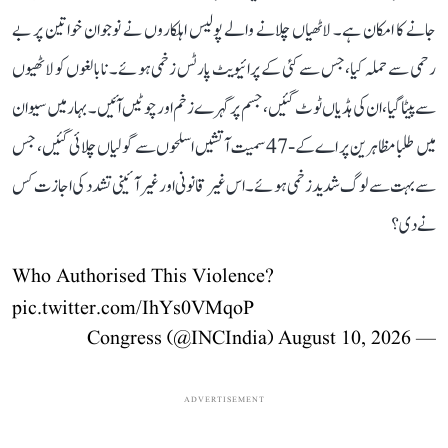
جانے کا امکان ہے۔ لاٹھیاں چلانے والے پولیس اہلکاروں نے نوجوان خواتین پر بے
رحمی سے حملہ کیا، جس سے کئی کے پرائیویٹ پارٹس زخمی ہوئے۔ نابالغوں کو لاٹھیوں
سے پیٹا گیا، ان کی ہڈیاں ٹوٹ گئیں، جسم پر گہرے زخم اور چوٹیں آئیں۔ بہار میں سیوان
میں طلبا مظاہرین پر اے کے-47 سمیت آتشیں اسلحوں سے گولیاں چلائی گئیں، جس
سے بہت سے لوگ شدید زخمی ہوئے۔ اس غیر قانونی اور غیر آئینی تشدد کی اجازت کس
نے دی؟
Who Authorised This Violence?
pic.twitter.com/IhYs0VMqoP
August 10, 2026
— Congress (@INCIndia)
ADVERTISEMENT