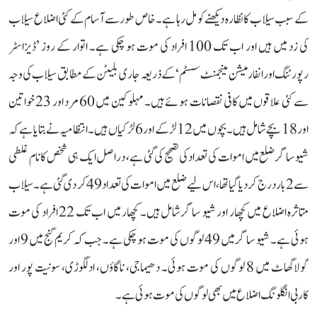
کے سبب سیلاب کا نظارہ دیکھنے کو مل رہا ہے۔ خاص طور سے آسام کے کئی اضلاع سیلاب
کی زد میں ہیں اور اب تک 100 افراد کی موت ہو چکی ہے۔ اتوار کے روز ’ڈیزاسٹر
رپورٹنگ اور انفارمیشن مینجمنٹ سسٹم‘ کے ذریعہ جاری بلیٹن کے مطابق سیلاب کی وجہ
سے کئی علاقوں میں کافی نقصانات ہوئے ہیں۔ مہلوکین میں 60 مرد اور 23 خواتین
اور 18 بچے شامل ہیں۔ بچوں میں 12 لڑکے اور 6 لڑکیاں ہیں۔ انتظامیہ نے بتایا ہے کہ
شیوساگر ضلع میں اموات کی تعداد کی تصحیح کی گئی ہے، دراصل ایک ہی شخص کا نام غلطی
سے 2 بار درج کر دیا گیا تھا، اس لیے ضلع میں اموات کی تعداد 49 کر دی گئی ہے۔ سیلاب
متاثرہ اضلاع میں کچھار اور شیو ساگر شامل ہیں۔ کچھار میں اب تک 22 افراد کی موت
ہوئی ہے۔ شیو ساگر میں 49 لوگوں کی موت ہو چکی ہے۔ جب کہ کریم گنج میں 9 اور
گولاگھاٹ میں 8 لوگوں کی موت ہوئی۔ دھیماجی، ناگاؤں، ادلگوڑی، سونیت پور اور
کاربی انگلونگ اضلاع میں بھی لوگوں کی موت ہوئی ہے۔