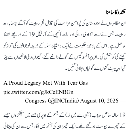
تشدد کا سامنا
ان مظاہروں نے ہندوستان کی پُرامن مزاحمت کی قابل فخر روایت کو آگے بڑھایا، وہ
روایت جس نے اسے آزادی دلائی اور جسے آئین کے آرٹیکل 19 کے ذریعے تحفظ
حاصل ہے۔ اس کے باوجود حکومت نے ایک وحشیانہ حملہ کے ذریعہ نوجوانوں کی آواز کو
کچلنے کی کوشش کی۔ ان پر آنسو گیس کے گولے داغے گئے، کیلوں والی لاٹھیوں سے پیٹا
گیا اور پیلیٹ گنوں سے گولیاں چلائی گئیں۔
A Proud Legacy Met With Tear Gas
pic.twitter.com/gJkCeENBGn
August 10, 2026
— Congress (@INCIndia)
19 سالہ ساحل لوچب (جن سے میں ملا) کے جسم کے اوپری حصے میں سینکڑوں سیسے
کے چھرے پیوست ہو گئے تھے۔ ایک چھرا ان کی آنکھ میں لگا، جس سے ان کی بینائی