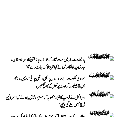
پارلیمنٹ احاطہ میں امت شاہ کے خلاف اپوزیشن کا دھرنا و مظاہرہ
جاری، پرینکا گاندھی نے کہا ’ڈیڈلاک جاری رہے گا‘
’مودی حکومت نے مزدوروں پر بھی لاٹھی چلائی‘، دیہی روزگار
میں 50 فیصد گراوٹ پر کھڑگے کا تلخ تبصرہ
اسرائیل نے ٹرمپ کا غزہ منصوبہ کیا مسترد، نیتن یاہو نے کہا ’اسرائیلی
فوج نہیں ہٹے گی پیچھے‘
سیلاب کے سبب تباہی! آسام میں اب تک 100 افراد کی موت،