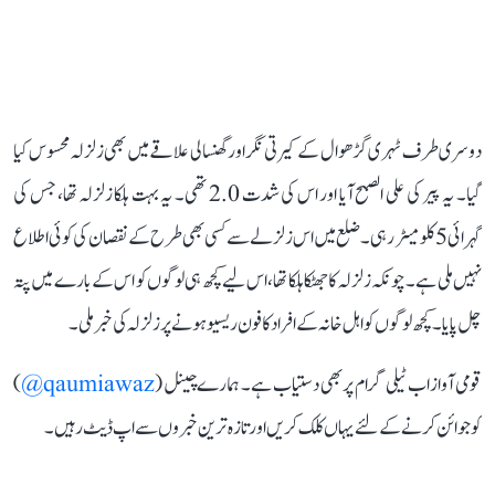
دوسری طرف ٹہری گڑھوال کے کیرتی نگر اور گھنسالی علاقے میں بھی زلزلہ محسوس کیا
گیا۔ یہ پیر کی علی الصبح آیا اور اس کی شدت 2.0 تھی۔ یہ بہت ہلکا زلزلہ تھا، جس کی
گہرائی 5 کلومیٹر رہی۔ ضلع میں اس زلزلے سے کسی بھی طرح کے نقصان کی کوئی اطلاع
نہیں ملی ہے۔ چونکہ زلزلہ کا جھٹکا ہلکا تھا، اس لیے کچھ ہی لوگوں کو اس کے بارے میں پتہ
چل پایا۔ کچھ لوگوں کو اہل خانہ کے افراد کا فون ریسیو ہونے پر زلزلہ کی خبر ملی۔
قومی آواز اب ٹیلی گرام پر بھی دستیاب ہے۔ ہمارے چینل (
qaumiawaz@
)
کو جوائن کرنے کے لئے یہاں کلک کریں اور تازہ ترین خبروں سے اپ ڈیٹ رہیں۔