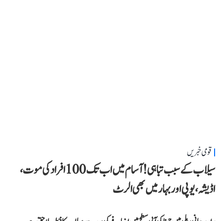
قومی خبریں
سیلاب کے سبب تباہی! آسام میں اب تک 100 افراد کی موت،
اڈیشہ، یوپی اور بہار میں بھی الرٹ