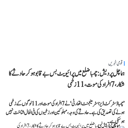
قومی خبریں
ہماچل پردیش: چمبا ضلع میں پرائیویٹ بس بے قابو ہوکر حادثے کا
شکار، 7 افراد کی موت، 11 زخمی
’چمبا ڈسٹرکٹ ڈیزاسٹر مینجمنٹ اتھارٹی‘ نے 7 افراد کی موت اور 11 لوگوں کے زخمی
ہونے کی تصدیق کی ہے۔ حادثے کی وجہ، مہلوکین اور زخمیوں کی فی الحال شناخت نہیں
ہو سکی ہے۔