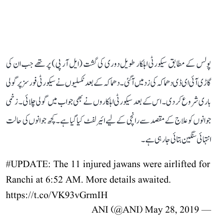
پولس کے مطابق سیکورٹی اہلکار طویل دوری کی گشت (ایل آر پی) پر تھے جب ان کی
گاڑی آئی ای ڈی دھماکہ کی زد میں آ گئی۔ دھماکہ کے بعد نکسلیوں نے سیکورٹی فورسز پر گولی
باری شروع کر دی۔ اس کے بعد سیکورٹی اہلکاروں نے بھی جواب میں گولی چلائی۔ زخمی
جوانوں کو علاج کے مقصد سے رانچی کے لیے ائیر لفٹ کیا گیا ہے۔ کچھ جوانوں کی حالت
انتہائی سنگین بتائی جا رہی ہے۔
#UPDATE
: The 11 injured jawans were airlifted for
Ranchi at 6:52 AM. More details awaited.
https://t.co/VK93vGrmIH
May 28, 2019
— ANI (@ANI)