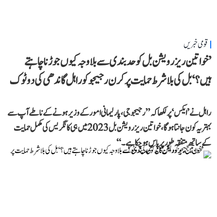
قومی خبریں
’خواتین ریزرویشن بل کو حدبندی سے بلا وجہ کیوں جوڑنا چاہتے
ہیں؟‘ بل کی بلا شرط حمایت پر کرن رجیجو کو راہل گاندھی کی دوٹوک
راہل نے ’ایکس‘ پر لکھا کہ ’’رجیجو جی، پارلیمانی امور کے وزیر ہونے کے ناطے آپ سے
بہتر یہ کون جانتا ہوگا، خواتین ریزرویشن بل 2023 میں ہی کانگریس کی مکمل حمایت
کے ساتھ متفقہ طور پر پاس ہو چکا ہے۔‘‘