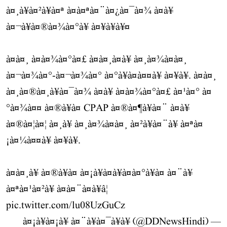
à¤¸à¥à¤²à¥à¤ª à¤à¤ªà¤¨à¤¿à¤¯à¤¾ à¤à¥
à¤¬à¥à¤®à¤¾à¤°à¥ à¤¥à¥à¥¤
à¤à¤¸ à¤à¤¾à¤°à¤£ à¤à¤¸à¤à¥ à¤¸à¤¾à¤à¤¸
à¤¬à¤¾à¤°-à¤¬à¤¾à¤° à¤°à¥à¤à¤¤à¥ à¤¥à¥. à¤à¤¸
à¤¸à¤®à¤¸à¥à¤¯à¤¾ à¤à¥ à¤à¤¾à¤°à¤£ à¤¹à¤° à¤
°à¤¾à¤¤ à¤®à¥à¤ CPAP à¤®à¤¶à¥à¤¨ à¤à¥
à¤®à¤¦à¤¦ à¤¸à¥ à¤¸à¤¾à¤à¤¸ à¤²à¥à¤¨à¥ à¤ªà¤
¡à¤¼à¤¤à¥ à¤¥à¥.
à¤à¤¸à¥ à¤®à¥à¤ à¤¡à¥à¤à¥à¤à¤°à¥à¤ à¤¨à¥
à¤ªà¤¹à¤²à¥ à¤à¤¨à¤à¥â¦
pic.twitter.com/lu08UzGuCz
— à¤¡à¥à¤¡à¥ à¤¨à¥à¤¯à¥à¥ (@DDNewsHindi)