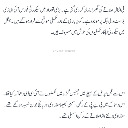
فی الحال علاقے کی گھیرابندی کر دی گئی ہے۔ بڑی تعداد میں سیکورٹی فورس آئی ای ڈی
بلاسٹ والی جگہ پر موجود ہے۔ گولی باری کے بعد نکسلی موقع سے فرار ہو گئے ہیں۔ جنگل
میں سیکورٹی اہلکار نکسلیوں کی تلاش میں مصروف ہیں۔
ADVERTISEMENT
اس سے قبل اپریل کے مہینے میں چھتیس گڑھ میں نکسلیوں نے آئی ای ڈی دھماکہ کیا تھا۔
اس دھماکے میں بی جے پی کے رکن اسمبلی بھیما منڈاوی اور پانچ جوان شہید ہو گئے تھے۔
منڈاوی دنتے واڑا علاقے کے رکن اسمبلی تھے۔