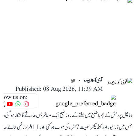
قومی آواز بیورو
Published: 08 Aug 2026, 11:39 AM
llow us on:
ہماچل پردیش کے چمبا ضلع میں ہفتے کے روز صبح ایک مسافر بس حادثے کا شکار ہو گئی،
جس میں ڈرائیور اور کنڈیکٹر سمیت 7 افراد کی موت ہو گئی، اور 11 افراد زخمی بتائے جا