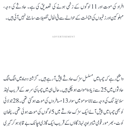
افراد کی موت اور 11 لوگوں کے زخمی ہونے کی تصدیق کی ہے۔ حادثے کی وجہ،
مہلوکین اور زخمیوں کی شناخت کے حوالے سے فی الحال تفصیلات سامنے نہیں آئی ہیں۔
ADVERTISEMENT
واضح رہے کہ چمبا میں مسلسل سڑک حادثے پیش آ رہے ہیں۔ گزشتہ دو ماہ میں الگ الگ
حادثوں میں 25 سے زیادہ اموات ہو چکی ہیں۔ حال ہی میں چمبا کی سرحد کے قریب لینڈ
سلائیڈنگ کی وجہ سے ٹاٹا سومو میں سوار 13 مسافروں کی موت ہو گئی تھی۔ 28جولائی
کو بھی چمبا میں پیش آئے ایک سڑک حادثے میں 5 لوگوں کی موت ہوئی تھی۔ پٹھان
کوٹ-بھرمور قومی شاہراہ پر لہاڑ گاؤں کے قریب ایک گاڑی اچانک بے قابو ہو کر گہری