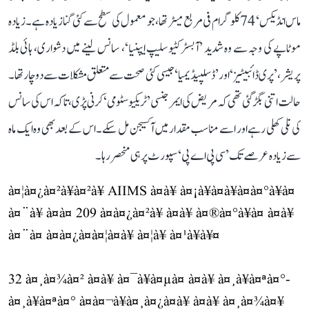
ماس انڈیکس‘ 74 کلوگرام فی مربع میٹر تھا، جو معمول کی سطح سے کئی گنا زیادہ ہے۔ زیادہ
موٹاپے کی وجہ سے وہ شدید ’آبسٹرکٹیو سلیپ ایپنیا‘، سانس لینے میں دشواری، ہائی بلڈ
پریشر، ’پری ڈائبیٹیز‘ اور ’ڈسلپیڈیمیا‘ جیسی کئی صحت سے متعلق مشکلات سے دوچار تھا۔
حالت اتنی بگڑ گئی تھی کہ مریض کی ایمرجنسی ’ٹریکیوسٹومی‘ کرنی پڑی، تاکہ اس کی سانس
کی نلی کھلی رہے اور اسے مناسب مقدار میں آکسیجن مل سکے۔ اس کے بعد بھی وہ ایک ماہ
سے زیادہ عرصے تک ’سی پی اے پی‘ سپورٹ پر ہی منحصر رہا۔
à¤¦à¤¿à¤²à¥à¤²à¥ AIIMS à¤à¥ à¤¡à¥à¤à¥à¤à¤°à¥à¤
à¤¨à¥ à¤à¤ 209 à¤à¤¿à¤²à¥ à¤à¥ à¤®à¤°à¥à¤ à¤à¥
à¤¨à¤ à¤à¤¿à¤à¤¦à¤à¥ à¤¦à¥ à¤¹à¥à¥¤
32 à¤¸à¤¾à¤² à¤à¥ à¤¯à¥à¤µà¤ à¤à¥ à¤¸à¥à¤ªà¤°-
à¤¸à¥à¤ªà¤° à¤à¤¬à¥à¤¸à¤¿à¤à¥ à¤à¥ à¤¸à¤¾à¤¥