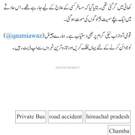
کھائی میں گر گئی تھی۔ بتایا گیا کہ مسافر کسی کے علاج کے لیے جا رہے تھے۔ اس حادثے
میں ایک بچے سمیت 5 لوگوں کی موت ہو گئی۔
قومی آواز اب ٹیلی گرام پر بھی دستیاب ہے۔ ہمارے چینل (
qaumiawaz@
)
کو جوائن کرنے کے لئے یہاں کلک کریں اور تازہ ترین خبروں سے اپ ڈیٹ رہیں۔
ADVERTISEMENT
Private Bus
road accident
himachal pradesh
Chamba