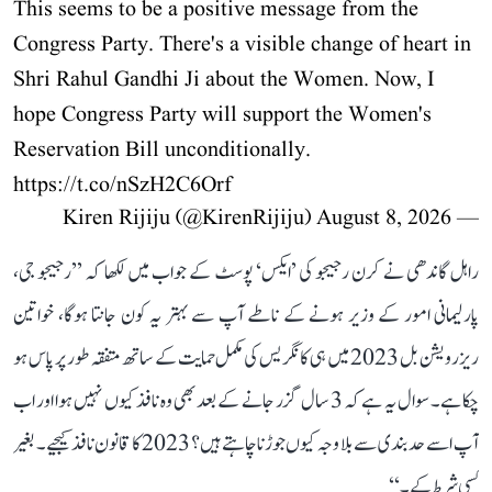
This seems to be a positive message from the
Congress Party. There's a visible change of heart in
Shri Rahul Gandhi Ji about the Women. Now, I
hope Congress Party will support the Women's
Reservation Bill unconditionally.
https://t.co/nSzH2C6Orf
August 8, 2026
— Kiren Rijiju (@KirenRijiju)
راہل گاندھی نے کرن رجیجو کی ’ایکس‘ پوسٹ کے جواب میں لکھا کہ ’’رجیجو جی،
پارلیمانی امور کے وزیر ہونے کے ناطے آپ سے بہتر یہ کون جانتا ہوگا، خواتین
ریزرویشن بل 2023 میں ہی کانگریس کی مکمل حمایت کے ساتھ متفقہ طور پر پاس ہو
چکا ہے۔ سوال یہ ہے کہ 3 سال گزر جانے کے بعد بھی وہ نافذ کیوں نہیں ہوا اور اب
آپ اسے حد بندی سے بلا وجہ کیوں جوڑنا چاہتے ہیں؟ 2023 کا قانون نافذ کیجیے۔ بغیر
کسی شرط کے۔‘‘