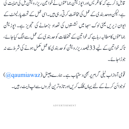
قابل ذکر ہے کہ کانگریس اور اپوزیشن جماعتوں نے خواتین ریزرویشن بل کی حمایت کی
ہے، لیکن وہ حد بندی کے عمل کی مخالفت کرتی رہی ہیں۔ اسی عمل کے تحت پارلیمنٹ کے
ایوان زیریں یعنی لوک سبھا میں نشستوں کی تعداد بڑھانے کی تجویز ہے۔ اپوزیشن
جماعتوں کا مطالبہ رہا ہے کہ خواتین کے تحفظات کو حد بندی کے عمل سے الگ کیا جائے،
تاکہ خواتین کے لیے 33 فیصد ریزرویشن کو حد بندی کا عمل مکمل ہونے کی شرط سے نہ
جوڑا جائے۔
قومی آواز اب ٹیلی گرام پر بھی دستیاب ہے۔ ہمارے چینل (
qaumiawaz@
)
کو جوائن کرنے کے لئے یہاں کلک کریں اور تازہ ترین خبروں سے اپ ڈیٹ رہیں۔
ADVERTISEMENT