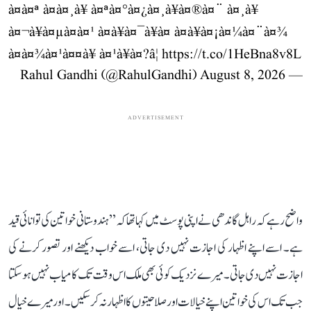
à¤à¤ª à¤à¤¸à¥ à¤ªà¤°à¤¿à¤¸à¥à¤®à¤¨ à¤¸à¥
à¤¬à¥à¤µà¤à¤¹ à¤à¥à¤¯à¥à¤ à¤à¥à¤¡à¤¼à¤¨à¤¾
à¤à¤¾à¤¹à¤¤à¥ à¤¹à¥à¤?â¦
https://t.co/1HeBna8v8L
August 8, 2026
— Rahul Gandhi (@RahulGandhi)
ADVERTISEMENT
واضح رہے کہ راہل گاندھی نے اپنی پوسٹ میں کہا تھا کہ ’’ہندوستانی خواتین کی توانائی قید
ہے۔ اسے اپنے اظہار کی اجازت نہیں دی جاتی، اسے خواب دیکھنے اور تصور کرنے کی
اجازت نہیں دی جاتی۔ میرے نزدیک کوئی بھی ملک اس وقت تک کامیاب نہیں ہو سکتا
جب تک اس کی خواتین اپنے خیالات اور صلاحیتوں کا اظہار نہ کر سکیں۔ اور میرے خیال