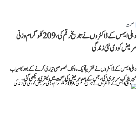
صحت
دہلی ایمس کے ڈاکٹروں نے تاریخ رقم کی، 209 کلوگرام وزنی
مریض کو دی نئی زندگی
دہلی ایمس کے ڈاکٹروں نے تقریباً ایک ماہ تک خصوصی تیاری کرنے کے بعد کامیاب
’بیریٹرک سرجری‘ کی، جس کے بعد مریض کی صحت میں بہتری دیکھی گئی۔