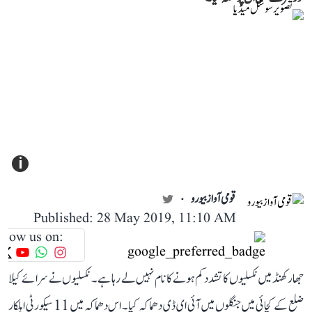
i
قومی آواز بیورو
Published: 28 May 2019, 11:10 AM
llow us on:
جھارکھنڈ میں نکسلیوں کا تشدد کم ہونے کا نام نہیں لے رہا ہے۔ نکسلیوں نے سرائے کیلا
ضلع کے کچائی میں جنگلوں میں آئی ای ڈی دھماکہ کیا۔ اس دھماکہ میں 11 سیکورٹی اہلکار