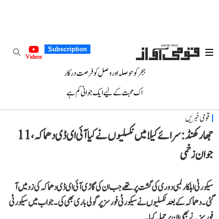
Subscription
Videos
ہجر کو حوصلہ اور وصل کو فرصت درکار
اک محبت کے لیے ایک جوانی کم ہے
قومی خبریں
جھارکھنڈ: سرائے کیلا میں نکسلیوں نے کیا آئی ای ڈی دھماکہ، 11
جوان زخمی
سیکورٹی اہلکار لمبی دوری کی گشت پر تھے جب ان کی گاڑی آئی ای ڈی دھماکہ کی زد میں آ
گئی۔ دھماکہ کے بعد نکسلیوں نے سیکورٹی فورسز پر گولی باری بھی کی۔ جواب میں سیکورٹی
فورسز نے بھی ان پر حملہ کیا۔