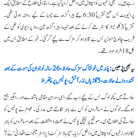
رہے ہیں۔ سبھی زخمیوں کو اسپتال میں داخل کرایا گیا ہے۔ ابتدائی اطلاع کے مطابق ایک
پرائیویٹ بس صبح تقریباً 6:30 بجے بیرا گڑھ سے چمبا کے لیے روانہ ہوئی تھی۔
تقریباً 3 کلو میٹر کا سفر طے کرنے کے بعد تیسا-بیرا گڑھ مین روڈ پر دیوی کوٹھی کے
قریب چالوج موڑ پر بس بے قابو ہو کر سڑک سے نیچے گر گئی۔ خبر کے مطابق بس میں
کل 18 افراد سوار تھے۔
یہ بھی پڑھیں :
پٹنہ میں خوفناک سڑک حادثہ، 26 سالہ نوجوان کی موت کے بعد
تشدد والے حالات، 5 گاڑیاں نذر آتش، پولیس پر پتھراؤ
حادثے میں کچھ لوگ بس کے نیچے دب گئے، اسی دوران مقامی باشندے اور راہگیر جمع
ہوگئے۔ لوگوں نے مسافروں کو بس سے باہر نکالنے میں مدد کی۔ عوام نے پولیس کو
حادثے کی اطلاع دی۔ موقع پر پہنچی پولیس نے محنت و مشقت کے بعد مسافروں کو باہر
نکالا اور زخمیوں کو اسپتال میں داخل کرایا۔ ’چمبا ڈسٹرکٹ ڈیزاسٹر مینجمنٹ اتھارٹی‘ نے 7