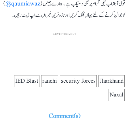
قومی آواز اب ٹیلی گرام پر بھی دستیاب ہے۔ ہمارے چینل (
qaumiawaz@
)
کو جوائن کرنے کے لئے یہاں کلک کریں اور تازہ ترین خبروں سے اپ ڈیٹ رہیں۔
ADVERTISEMENT
IED Blast
ranchi
security forces
Jharkhand
Naxal
Comment(s)