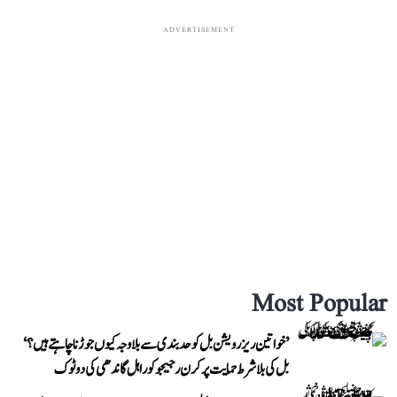
ADVERTISEMENT
Most Popular
’خواتین ریزرویشن بل کو حدبندی سے بلا وجہ کیوں جوڑنا چاہتے ہیں؟‘
بل کی بلا شرط حمایت پر کرن رجیجو کو راہل گاندھی کی دوٹوک