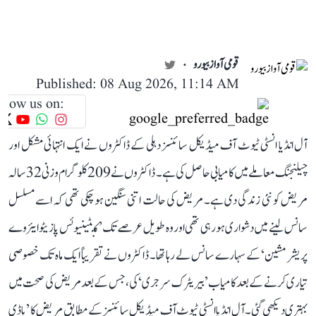
قومی آواز بیورو
Published: 08 Aug 2026, 11:14 AM
llow us on:
آل انڈیا انسٹی ٹیوٹ آف میڈیکل سائنسز دہلی کے ڈاکٹروں نے ایک انتہائی مشکل اور
چیلنجنگ معاملے میں کامیابی حاصل کی ہے۔ ڈاکٹروں نے 209 کلوگرام وزنی 32 سالہ
مریض کو نئی زندگی دی ہے۔ مریض کی حالت اتنی سنگین ہو چکی تھی کہ اسے مسلسل
سانس لینے میں دشواری ہو رہی تھی اور وہ طویل عرصے تک ’کنٹینیوئس پازیٹو ایئروے
پریشر مشین‘ کے سہارے سانس لے رہا تھا۔ ڈاکٹروں نے تقریباً ایک ماہ تک خصوصی
تیاری کرنے کے بعد کامیاب ’بیریٹرک سرجری‘ کی، جس کے بعد مریض کی صحت میں
بہتری دیکھی گئی۔ آل انڈیا انسٹی ٹیوٹ آف میڈیکل سائنسز کے مطابق مریض کا ’باڈی