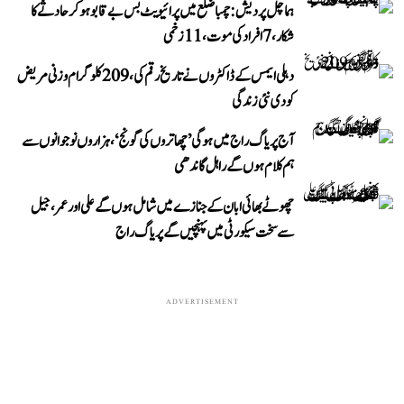
ہماچل پردیش: چمبا ضلع میں پرائیویٹ بس بے قابو ہوکر حادثے کا
شکار، 7 افراد کی موت، 11 زخمی
دہلی ایمس کے ڈاکٹروں نے تاریخ رقم کی، 209 کلوگرام وزنی مریض
کو دی نئی زندگی
آج پریاگ راج میں ہوگی ’چھاتروں کی گونج‘، ہزاروں نوجوانوں سے
ہم کلام ہوں گے راہل گاندھی
چھوٹے بھائی ابان کے جنازے میں شامل ہوں گے علی اور عمر، جیل
سے سخت سیکورٹی میں پہنچیں گے پریاگ راج
ADVERTISEMENT