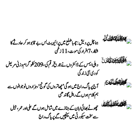
ہماچل پردیش: چمبا ضلع میں پرائیویٹ بس بے قابو ہوکر حادثے کا
شکار، 7 افراد کی موت، 11 زخمی
دہلی ایمس کے ڈاکٹروں نے تاریخ رقم کی، 209 کلوگرام وزنی مریض
کو دی نئی زندگی
آج پریاگ راج میں ہوگی ’چھاتروں کی گونج‘، ہزاروں نوجوانوں سے
ہم کلام ہوں گے راہل گاندھی
چھوٹے بھائی ابان کے جنازے میں شامل ہوں گے علی اور عمر، جیل
سے سخت سیکورٹی میں پہنچیں گے پریاگ راج