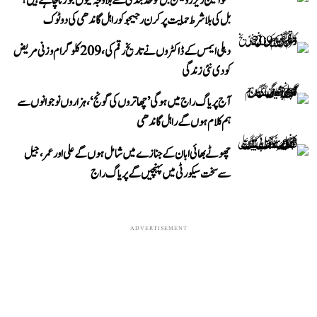
’خواتین ریزرویشن بل کو حدبندی سے بلا وجہ کیوں جوڑنا چاہتے ہیں؟‘
بل کی بلا شرط حمایت پر کرن رجیجو کو راہل گاندھی کی دوٹوک
دہلی ایمس کے ڈاکٹروں نے تاریخ رقم کی، 209 کلوگرام وزنی مریض
کو دی نئی زندگی
آج پریاگ راج میں ہوگی ’چھاتروں کی گونج‘، ہزاروں نوجوانوں سے
ہم کلام ہوں گے راہل گاندھی
چھوٹے بھائی ابان کے جنازے میں شامل ہوں گے علی اور عمر، جیل
سے سخت سیکورٹی میں پہنچیں گے پریاگ راج
ADVERTISEMENT