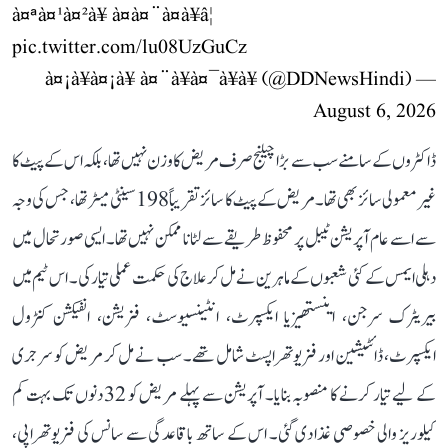
à¤ªà¤¹à¤²à¥ à¤à¤¨à¤à¥â¦
pic.twitter.com/lu08UzGuCz
— à¤¡à¥à¤¡à¥ à¤¨à¥à¤¯à¥à¥ (@DDNewsHindi)
August 6, 2026
ڈاکٹروں کے سامنے سب سے بڑا چیلنج صرف مریض کا وزن نہیں تھا، بلکہ اس کے پیٹ کا
غیر معمولی سائز بھی تھا۔ مریض کے پیٹ کا سائز تقریباً 198 سینٹی میٹر تھا، جس کی وجہ
سے اسے عام آپریشن ٹیبل پر محفوظ طریقے سے لٹانا ممکن نہیں تھا۔ ایسی صورتحال میں
دہلی ایمس کے کئی شعبوں کے ماہرین نے مل کر علاج کی حکمت عملی تیار کی۔ اس ٹیم میں
بیریٹرک سرجن، اینستھیزیا ایکسپرٹ، انٹینسیوسٹ، فزیشن، انفیکشن کنٹرول
ایکسپرٹ، ڈائٹیشین اور فزیوتھراپسٹ شامل تھے۔ سب نے مل کر مریض کو سرجری
کے لیے تیار کرنے کا منصوبہ بنایا۔ آپریشن سے پہلے مریض کو 32 دنوں تک بہت کم
کیلوریز والی خصوصی غذا دی گئی۔ اس کے ساتھ باقاعدگی سے سانس کی فزیوتھراپی،