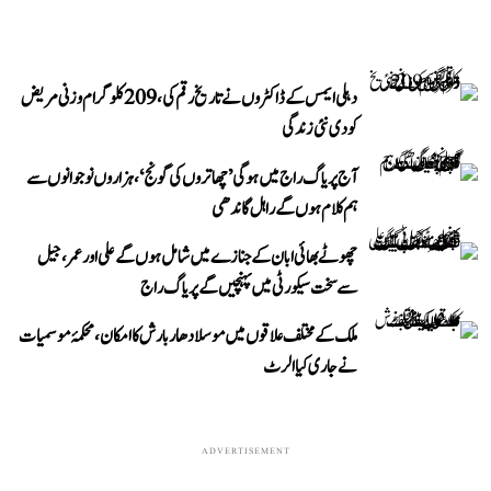
دہلی ایمس کے ڈاکٹروں نے تاریخ رقم کی، 209 کلوگرام وزنی مریض
کو دی نئی زندگی
آج پریاگ راج میں ہوگی ’چھاتروں کی گونج‘، ہزاروں نوجوانوں سے
ہم کلام ہوں گے راہل گاندھی
چھوٹے بھائی ابان کے جنازے میں شامل ہوں گے علی اور عمر، جیل
سے سخت سیکورٹی میں پہنچیں گے پریاگ راج
ملک کے مختلف علاقوں میں موسلادھار بارش کا امکان، محکمۂ موسمیات
نے جاری کیا الرٹ
ADVERTISEMENT