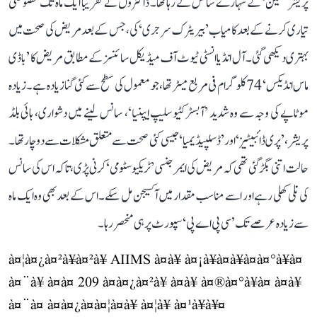
پریشر مشین‘ کے سہارے سانس لے رہا تھا۔ ڈاکٹروں نے تقریباً ایک ماہ تک خصوصی
تیاری کرنے کے بعد کامیاب ’بیریٹرک سرجری‘ کی، جس کے بعد مریض کی صحت میں
بہتری دیکھی گئی۔ آل انڈیا انسٹی ٹیوٹ آف میڈیکل سائنسز کے مطابق مریض کا ’باڈی
ماس انڈیکس‘ 74 کلوگرام فی مربع میٹر تھا، جو معمول کی سطح سے کئی گنا زیادہ ہے۔ زیادہ
موٹاپے کی وجہ سے وہ شدید ’آبسٹرکٹیو سلیپ ایپنیا‘، سانس لینے میں دشواری، ہائی بلڈ
پریشر، ’پری ڈائبیٹیز‘ اور ’ڈسلپیڈیمیا‘ جیسی کئی صحت سے متعلق مشکلات سے دوچار تھا۔
حالت اتنی بگڑ گئی تھی کہ مریض کی ایمرجنسی ’ٹریکیوسٹومی‘ کرنی پڑی، تاکہ اس کی سانس
کی نلی کھلی رہے اور اسے مناسب مقدار میں آکسیجن مل سکے۔ اس کے بعد بھی وہ ایک ماہ
سے زیادہ عرصے تک ’سی پی اے پی‘ سپورٹ پر ہی منحصر رہا۔
à¤¦à¤¿à¤²à¥à¤²à¥ AIIMS à¤à¥ à¤¡à¥à¤à¥à¤à¤°à¥à¤
à¤¨à¥ à¤à¤ 209 à¤à¤¿à¤²à¥ à¤à¥ à¤®à¤°à¥à¤ à¤à¥
à¤¨à¤ à¤à¤¿à¤à¤¦à¤à¥ à¤¦à¥ à¤¹à¥à¥¤