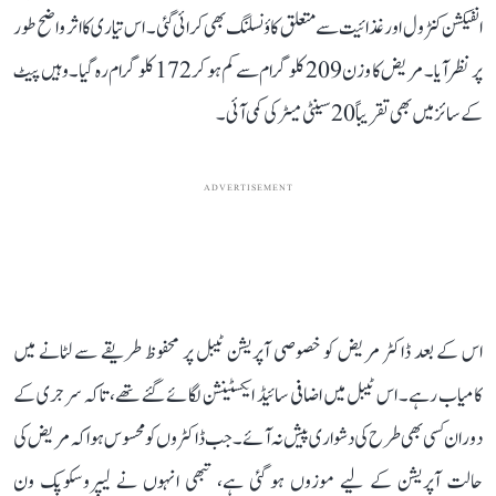
انفیکشن کنٹرول اور غذائیت سے متعلق کاؤنسلنگ بھی کرائی گئی۔ اس تیاری کا اثر واضح طور
پر نظر آیا۔ مریض کا وزن 209 کلوگرام سے کم ہو کر 172 کلوگرام رہ گیا۔ وہیں پیٹ
کے سائز میں بھی تقریباً 20 سینٹی میٹر کی کمی آئی۔
ADVERTISEMENT
اس کے بعد ڈاکٹر مریض کو خصوصی آپریشن ٹیبل پر محفوظ طریقے سے لٹانے میں
کامیاب رہے۔ اس ٹیبل میں اضافی سائیڈ ایکسٹینشن لگائے گئے تھے، تاکہ سرجری کے
دوران کسی بھی طرح کی دشواری پیش نہ آئے۔ جب ڈاکٹروں کو محسوس ہوا کہ مریض کی
حالت آپریشن کے لیے موزوں ہو گئی ہے، تبھی انہوں نے لیپروسکوپک ون