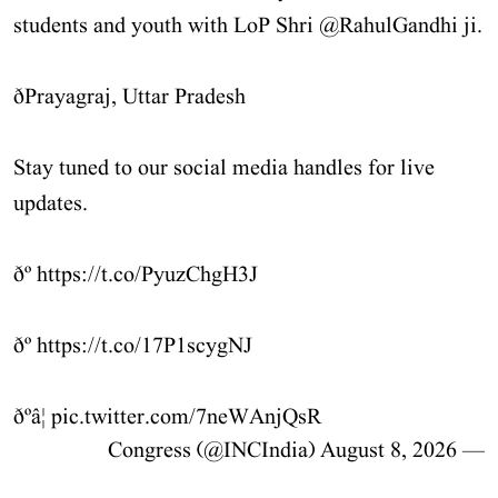
students and youth with LoP Shri
@RahulGandhi
ji.
ðPrayagraj, Uttar Pradesh
Stay tuned to our social media handles for live
updates.
ðº
https://t.co/PyuzChgH3J
ðº
https://t.co/17P1scygNJ
ðºâ¦
pic.twitter.com/7neWAnjQsR
August 8, 2026
— Congress (@INCIndia)