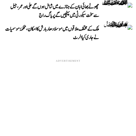
چھوٹے بھائی ابان کے جنازے میں شامل ہوں گے علی اور عمر، جیل
سے سخت سیکورٹی میں پہنچیں گے پریاگ راج
ملک کے مختلف علاقوں میں موسلادھار بارش کا امکان، محکمۂ موسمیات
نے جاری کیا الرٹ
ADVERTISEMENT