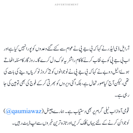
ADVERTISEMENT
آر ایل ڈی لیڈر نے کہا کہ بی جے پی نے عوام سے کئے گئے وعدوں کو پورا نہیں کیا ہے اور
اب بی جے پی کو بے نقاب کرنے کا کام راشٹریہ لوک دل کرے گا۔ روزگار کا مسئلہ اٹھاتے
ہوئے انیل دوبے نے کہا کہ بی جے پی نے نوجوانوں کو 2 کروڑ نوکریاں دینے کی بات کی
تھی، لیکن آج کیا صورتحال ہے، بلکہ اگنی ویروں کو بھرتی کر کے فوج کی بھی توہین کی جا
رہی ہے۔
قومی آواز اب ٹیلی گرام پر بھی دستیاب ہے۔ ہمارے چینل (
qaumiawaz@
)
کو جوائن کرنے کے لئے یہاں کلک کریں اور تازہ ترین خبروں سے اپ ڈیٹ رہیں۔