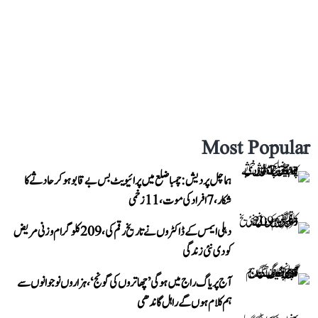
Most Popular
ہماچل پردیش: چمبا ضلع میں پرائیویٹ بس بے قابو ہوکر حادثے کا
شکار، 7 افراد کی موت، 11 زخمی
دہلی ایمس کے ڈاکٹروں نے تاریخ رقم کی، 209 کلوگرام وزنی مریض
کو دی نئی زندگی
آج پریاگ راج میں ہوگی ’چھاتروں کی گونج‘، ہزاروں نوجوانوں سے
ہم کلام ہوں گے راہل گاندھی