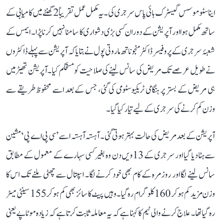
ایناسٹوموسس گیسٹرک بائی پاس سرجری کی۔ یہ مکمل عمل تقریباً 2 گھنٹے میں کامیابی کے
ساتھ مکمل ہوا اور آپریشن کے دوران کسی بڑی دشواری کا سامنا نہیں کرنا پڑا۔ ایمس کے
شعبۂ سرجری کے پروفیسر ڈاکٹر منجوناتھ ماروتی پول نے بتایا کہ آپریشن سے پہلے ڈاکٹروں
نے طویل عرصے تک مریض کی سانس لینے کی صلاحیت کو مستحکم کیا۔ آپریشن تھیٹر میں
ہی مریض کے بستر پر ہنگامی ٹریکیوسٹومی کی گئی، جس کے بعد اسے محفوظ طریقے سے
وزن کم کرنے کی سرجری کے لیے تیار کیا گیا۔
آپریشن کے بعد مریض کی حالت بہتر ہوتی گئی۔ آہستہ آہستہ اسے ’سی پی اے پی‘ مشین
سے ہٹا دیا گیا اور سرجری کے 13ویں دن وہ بغیر کسی سہارے کے معمول کے مطابق
سانس لینے لگا اور روزمرہ کے کام بھی خود کرنے لگا۔ اسپتال سے چھٹی ملنے تک اس کا
وزن مزید کم ہو کر 160 کلوگرام رہ گیا۔ وہیں پیٹ کا سائز بھی کم ہو کر 155 سینٹی میٹر
رہ گیا تھا۔ علاج کرنے والی ٹیم کا کہنا ہے کہ یہ معاملہ ثابت کرتا ہے کہ زیادہ موٹاپے یعنی