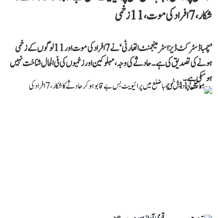
شکار، 7 افراد کی موت، 11 زخمی
’چمبا ڈسٹرکٹ ڈیزاسٹر مینجمنٹ اتھارٹی‘ نے 7 افراد کی موت اور 11 لوگوں کے زخمی
ہونے کی تصدیق کی ہے۔ حادثے کی وجہ، مہلوکین اور زخمیوں کی فی الحال شناخت نہیں
ہو سکی ہے۔