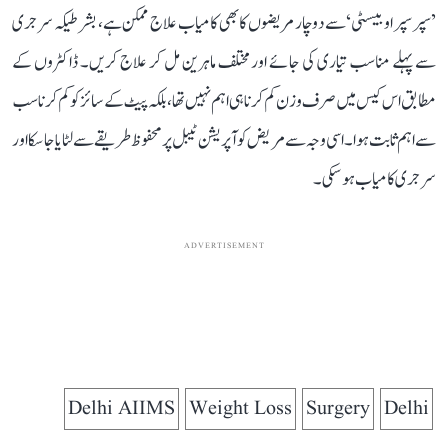
’سپر سپر اوبیسٹی‘ سے دوچار مریضوں کا بھی کامیاب علاج ممکن ہے، بشرطیکہ سرجری
سے پہلے مناسب تیاری کی جائے اور مختلف ماہرین مل کر علاج کریں۔ ڈاکٹروں کے
مطابق اس کیس میں صرف وزن کم کرنا ہی اہم نہیں تھا، بلکہ پیٹ کے سائز کو کم کرنا سب
سے اہم ثابت ہوا۔ اسی وجہ سے مریض کو آپریشن ٹیبل پر محفوظ طریقے سے لٹایا جا سکا اور
سرجری کامیاب ہو سکی۔
ADVERTISEMENT
Delhi AIIMS
Weight Loss
Surgery
Delhi