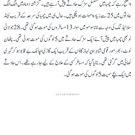
واضح رہے کہ چمبا میں مسلسل سڑک حادثے پیش آ رہے ہیں۔ گزشتہ دو ماہ میں الگ الگ
حادثوں میں 25 سے زیادہ اموات ہو چکی ہیں۔ حال ہی میں چمبا کی سرحد کے قریب لینڈ
سلائیڈنگ کی وجہ سے ٹاٹا سومو میں سوار 13 مسافروں کی موت ہو گئی تھی۔ 28جولائی
کو بھی چمبا میں پیش آئے ایک سڑک حادثے میں 5 لوگوں کی موت ہوئی تھی۔ پٹھان
کوٹ-بھرمور قومی شاہراہ پر لہاڑ گاؤں کے قریب ایک گاڑی اچانک بے قابو ہو کر گہری
کھائی میں گر گئی تھی۔ بتایا گیا کہ مسافر کسی کے علاج کے لیے جا رہے تھے۔ اس حادثے
میں ایک بچے سمیت 5 لوگوں کی موت ہو گئی۔
ADVERTISEMENT