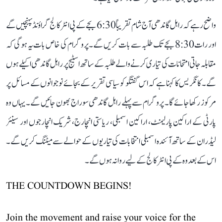
واضح رہے کہ راہل گاندھی آج شام تقریباً 6:30 بجے کے پی انٹر کالج گراؤنڈ پہنچیں گے
اور رات 8:30 بجے تک طلبہ سے بات کریں گے۔ پروگرام کی خاص بات یہ ہوگی کہ
مقابلہ جاتی امتحانات کی تیاری کرنے والے طلبہ کے ساتھ اسٹیج پر راہل گاندھی اکیلے ہوں
گے۔ کانگریس کا کہنا ہے کہ اس گفتگو کو سیاسی تقریر کے بجائے نوجوانوں کے مسائل پر
مرکوز رکھا جائے گا۔ پروگرام سے پہلے راہل گاندھی سوراج بھون جائیں گے۔ یہاں وہ
پارٹی کے اراکین پارلیمنٹ، اراکین اسمبلی، ریاستی انچارج، شریک انچارجوں اور سینئر
لیڈران کے ساتھ آئندہ اسمبلی انتخابات کی تیاریوں کے حوالے سے میٹنگ کریں گے۔
اس کے بعد وہ کے پی انٹر کالج کے لیے روانہ ہوں گے۔
THE COUNTDOWN BEGINS!
Join the movement and raise your voice for the