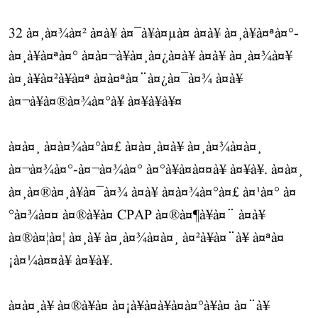
32 à¤¸à¤¾à¤² à¤à¥ à¤¯à¥à¤µà¤ à¤à¥ à¤¸à¥à¤ªà¤°-
à¤¸à¥à¤ªà¤° à¤à¤¬à¥à¤¸à¤¿à¤à¥ à¤à¥ à¤¸à¤¾à¤¥
à¤¸à¥à¤²à¥à¤ª à¤à¤ªà¤¨à¤¿à¤¯à¤¾ à¤à¥
à¤¬à¥à¤®à¤¾à¤°à¥ à¤¥à¥à¥¤
à¤à¤¸ à¤à¤¾à¤°à¤£ à¤à¤¸à¤à¥ à¤¸à¤¾à¤à¤¸
à¤¬à¤¾à¤°-à¤¬à¤¾à¤° à¤°à¥à¤à¤¤à¥ à¤¥à¥. à¤à¤¸
à¤¸à¤®à¤¸à¥à¤¯à¤¾ à¤à¥ à¤à¤¾à¤°à¤£ à¤¹à¤° à¤
°à¤¾à¤¤ à¤®à¥à¤ CPAP à¤®à¤¶à¥à¤¨ à¤à¥
à¤®à¤¦à¤¦ à¤¸à¥ à¤¸à¤¾à¤à¤¸ à¤²à¥à¤¨à¥ à¤ªà¤
¡à¤¼à¤¤à¥ à¤¥à¥.
à¤à¤¸à¥ à¤®à¥à¤ à¤¡à¥à¤à¥à¤à¤°à¥à¤ à¤¨à¥