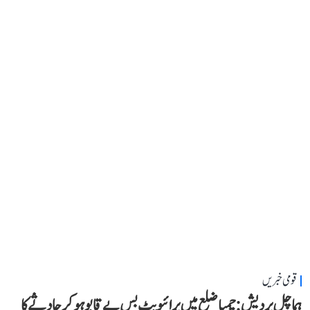
قومی خبریں
ہماچل پردیش: چمبا ضلع میں پرائیویٹ بس بے قابو ہوکر حادثے کا