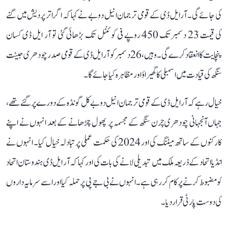
کی جائے گی۔ آر ایل ڈی کے قومی ترجمان انیل دوبے نے کہا کہ اگر اتر پردیش میں گنے
کی قیمت 23 دسمبر تک 450 روپے فی کوئنٹل تک بڑھائی گئی تو آر ایل ڈی کسان
پنچایت کا انعقاد کرے گی۔ وہیں، 26 دسمبر کو آر ایل ڈی کے قومی صدر چودھری جینت
سنگھ کی قیادت میں اسمبلی کا گھیراؤ اور مظاہرہ کیا جائے گا۔
خیال رہے کہ آر ایل ڈی کے قومی ترجمان انیل دوبے کل گونڈہ کے دورے پر گئے تھے،
جہاں آنجہانی چودھری چرن سنگھ کے مجسمہ پر پھول چڑھانے کے بعد انہوں نے اپنے
کارکنوں کے ساتھ میٹنگ کی اور 2024 کی حکمت عملی پر تبادلہ خیال کیا۔ انہوں نے
انڈیا اتحاد کے ذریعہ ملک میں تبدیلی لانے کی بات کی اور کہا کہ آر ایل ڈی ہندوستان اتحاد
کو مضبوط کرنے پر کام کر رہی ہے۔ انہوں نے بی جے پی پر حملہ کیا اور اسے سرمایہ داروں
کی دوست پارٹی قرار دیا۔