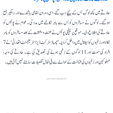
حادثے میں کچھ لوگ بس کے نیچے دب گئے، اسی دوران مقامی باشندے اور راہگیر جمع
ہوگئے۔ لوگوں نے مسافروں کو بس سے باہر نکالنے میں مدد کی۔ عوام نے پولیس کو
حادثے کی اطلاع دی۔ موقع پر پہنچی پولیس نے محنت و مشقت کے بعد مسافروں کو باہر
نکالا اور زخمیوں کو اسپتال میں داخل کرایا۔ ’چمبا ڈسٹرکٹ ڈیزاسٹر مینجمنٹ اتھارٹی‘ نے 7
افراد کی موت اور 11 لوگوں کے زخمی ہونے کی تصدیق کی ہے۔ حادثے کی وجہ،
مہلوکین اور زخمیوں کی شناخت کے حوالے سے فی الحال تفصیلات سامنے نہیں آئی ہیں۔
ADVERTISEMENT