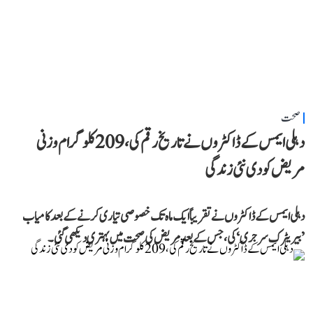
صحت
دہلی ایمس کے ڈاکٹروں نے تاریخ رقم کی، 209 کلوگرام وزنی
مریض کو دی نئی زندگی
دہلی ایمس کے ڈاکٹروں نے تقریباً ایک ماہ تک خصوصی تیاری کرنے کے بعد کامیاب
’بیریٹرک سرجری‘ کی، جس کے بعد مریض کی صحت میں بہتری دیکھی گئی۔