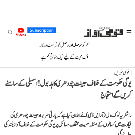
Subscription
Videos
ہجر کو حوصلہ اور وصل کو فرصت درکار
اک محبت کے لیے ایک جوانی کم ہے
قومی خبریں
یوگی حکومت کے خلاف جینت چودھری کا ہلہ بول! اسمبلی کے سامنے
کریں گے احتجاج
راشٹریہ لوک دل (آر ایل ڈی) نے اعلان کیا ہے کہ پارٹی سربراہ جینت چودھری کی
قیادت میں کسانوں کے مسئلہ سمیت مختلف مسائل پر یوگی حکومت کے خلاف آواز بلند کی
جائے گی