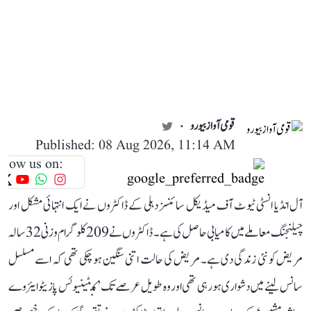
قومی آواز بیورو
Published: 08 Aug 2026, 11:14 AM
llow us on:
آل انڈیا انسٹی ٹیوٹ آف میڈیکل سائنسز دہلی کے ڈاکٹروں نے ایک انتہائی مشکل اور
چیلنجنگ معاملے میں کامیابی حاصل کی ہے۔ ڈاکٹروں نے 209 کلوگرام وزنی 32 سالہ
مریض کو نئی زندگی دی ہے۔ مریض کی حالت اتنی سنگین ہو چکی تھی کہ اسے مسلسل
سانس لینے میں دشواری ہو رہی تھی اور وہ طویل عرصے تک ’کنٹینیوئس پازیٹو ایئروے