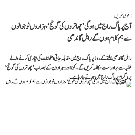
قومی خبریں
آج پریاگ راج میں ہوگی ’چھاتروں کی گونج‘، ہزاروں نوجوانوں
سے ہم کلام ہوں گے راہل گاندھی
راہل گاندھی ہفتے کے روز پریاگ راج میں مقابلہ جاتی امتحانات کی تیاری کرنے والے
طلبہ سے براہ راست مکالمہ کریں گے۔ کوٹا اور دہرادون کے بعد اب ’چھاتروں کی گونج‘
پروگرام پریاگ راج میں ہونے جا رہا ہے۔