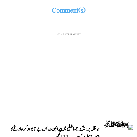
Comment(s)
ADVERTISEMENT
ہماچل پردیش: چمبا ضلع میں پرائیویٹ بس بے قابو ہوکر حادثے کا