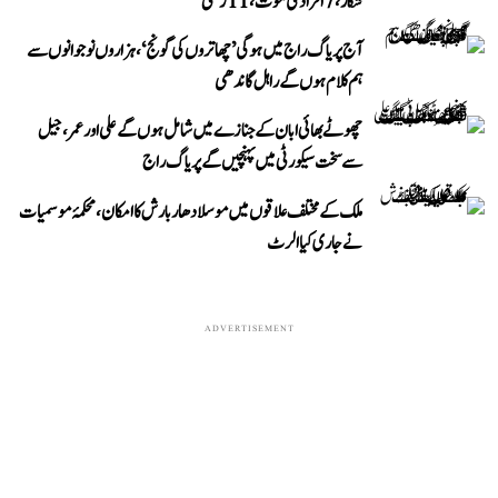
شکار، 7 افراد کی موت، 11 زخمی
آج پریاگ راج میں ہوگی ’چھاتروں کی گونج‘، ہزاروں نوجوانوں سے
ہم کلام ہوں گے راہل گاندھی
چھوٹے بھائی ابان کے جنازے میں شامل ہوں گے علی اور عمر، جیل
سے سخت سیکورٹی میں پہنچیں گے پریاگ راج
ملک کے مختلف علاقوں میں موسلادھار بارش کا امکان، محکمۂ موسمیات
نے جاری کیا الرٹ
ADVERTISEMENT