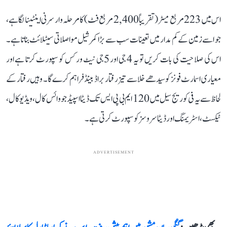
اس میں 223 مربع میٹر (تقریباً 2,400 مربع فٹ) کا مرحلہ وار سرنی اینٹینا لگا ہے،
جو اسے زمین کے کم مدار میں تعینات سب سے بڑا کمرشیل مواصلاتی سیٹلائٹ بناتا ہے۔
اس کی صلاحیت کی بات کریں تو یہ 4 جی اور 5جی نیٹ ورکس کو سپورٹ کرتا ہے اور
معیاری اسمارٹ فونز کو سیدھے خلا سے تیز رفتار براڈ بینڈ فراہم کرے گا۔ وہیں رفتار کے
لحاظ سے یہ فی کوریج سیل میں 120 ایم بی پی ایس تک ڈیٹا اسپیڈ جو وائس کال، ویڈیو کال،
ٹیکسٹ، اسٹریمنگ اور ڈیٹا سروسز کو سپورٹ کرتی ہے۔
ADVERTISEMENT