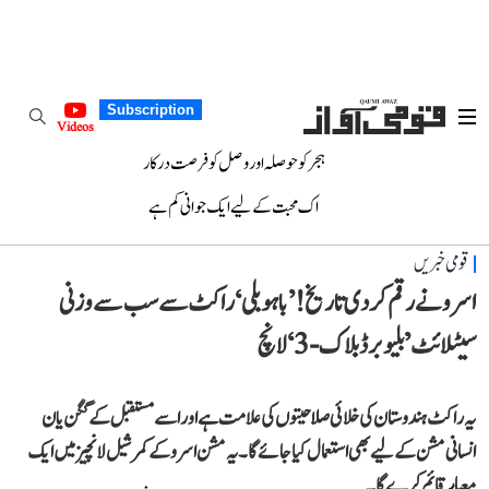
Subscription
Videos
ہجر کو حوصلہ اور وصل کو فرصت درکار
اک محبت کے لیے ایک جوانی کم ہے
قومی خبریں
اسرو نے رقم کردی تاریخ! ’ باہو بلی‘ راکٹ سے سب سے وزنی
سیٹلائٹ ’بلیو برڈ بلاک-3‘ لانچ
یہ راکٹ ہندوستان کی خلائی صلاحیتوں کی علامت ہے اور اسے مستقبل کے گگن یان
انسانی مشن کے لیے بھی استعمال کیا جائے گا۔ یہ مشن اسرو کے کمرشیل لانچیز میں ایک
معیار قائم کرے گا۔