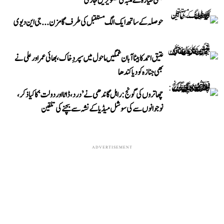
جنگی طیارہ کے ملبہ کی تصویریں جاری
حوصلہ کے ساتھ ایک الگ مستقبل کی طرف گامزن... جی این دیوی
عتیق احمد کا بیٹا آبان غمگین ماحول میں سپردِ خاک، بھائی عمر اور علی نے
بھی جنازہ کو دیا کندھا
چھاتروں کی گونج: راہل گاندھی نے ’درد، ڈاٹا اور دولت‘ کا کیا ذکر،
نوجوانوں سے کی سوشل میڈیا کے نشہ سے بچنے کی تلقین
ADVERTISEMENT