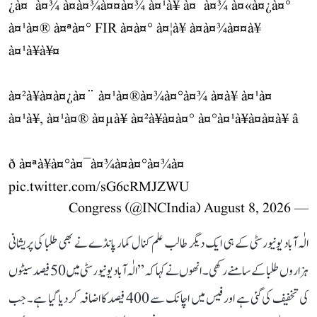
¿à¤¯à¤¾ à¤à¤¾à¤¤à¤¾ à¤¹à¥ à¤¯à¤¾ à¤«à¤¿à¤°
à¤¹à¤® à¤ªà¤° FIR à¤à¤° à¤¦à¥ à¤à¤¾à¤¤à¥
à¤¹à¥à¥¤
à¤²à¥à¤à¤¿à¤¨ à¤¹à¤®à¤¾à¤°à¤¾ à¤à¥ à¤¹à¤
à¤¹à¥, à¤¹à¤® à¤µà¥ à¤²à¥à¤à¤° à¤°à¤¹à¥à¤à¤à¥ â
ð à¤ªà¥à¤°à¤¯à¤¾à¤à¤°à¤¾à¤
pic.twitter.com/sG6cRMJZWU
August 8, 2026
— Congress (@INCIndia)
الٰہ آباد یونیورسٹی کے ہی ایک دیگر طالب علم کنال کمار پانڈے نے بھی طلبا کی پریشانی
ہزاروں طلبا کے سامنے رکھی۔ انھوں نے کہا کہ ’’الٰہ آباد یونیورسٹی میں 50 فیصد سیٹوں
کی تخفیف کی گئی ہے اور فیس میں اچانک سے 400 فیصد کا اضافہ کر دیا گیا ہے۔ جب