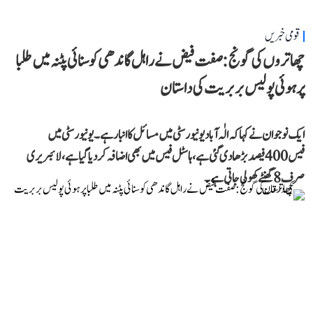
قومی خبریں
چھاتروں کی گونج: صفت فیض نے راہل گاندھی کو سنائی پٹنہ میں طلبا
پر ہوئی پولیس بربریت کی داستان
ایک نوجوان نے کہا کہ الٰہ آباد یونیورسٹی میں مسائل کا انبار ہے۔ یونیورسٹی میں
فیس 400 فیصد بڑھا دی گئی ہے، ہاسٹل فیس میں بھی اضافہ کر دیا گیا ہے، لائبریری
صرف 8 گھنٹے کھولی جاتی ہے۔