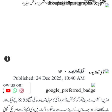
i
قومی آواز بیورو
Published: 24 Dec 2025, 10:40 AM
llow us on:
انڈین اسپیس ریسرچ آرگنائزیشن (اسرو) کی کامیابی میں بدھ کی صبح 8:55 بجے ایک اور
باب کا اضافہ ہوا جب اس نے اپنے سب سے طاقتور راکٹ ایل وی ایم 3 سے امریکی کمپنی