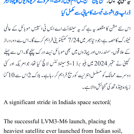
یہ بھی پڑھیں :
گگن یان مشن میں اہم پیش رفت، اسرو نے کریو ماڈیول کا پہلا ایئر
ڈراپ پیراشوٹ ٹیسٹ کامیابی سے مکمل کیا
اس نئے مشن کا مقصد یہ ہے کہ یہ سیٹلائٹ اے ایس ٹی اسپیس موبائل کے عالمی
نیٹورک کا حصہ ہے، جو دنیا بھر میں 7/24 کنیکٹویٹی فراہم کرے گا۔ اس سے دوردراز
کے علاقوں، سمندروں اور پہاڑوں میں بھی موبائل نیٹ ورک پہنچے گا۔ اس سے پہلے
کمپنی نے ستمبر 2024 میں بلیو برڈ 1-5 سیٹلائٹس لانچ کیا تھا، جو امریکہ اور کئی
دوسرے ممالک کو مسلسل انٹرنیٹ کوریج فراہم کر رہا ہے۔ بلاک 2 اس سے 10 گنا
زیادہ بینڈوتھ کی گنجائش والا ہے۔
A significant stride in Indiaâs space sectorâ¦
The successful LVM3-M6 launch, placing the
heaviest satellite ever launched from Indian soil,