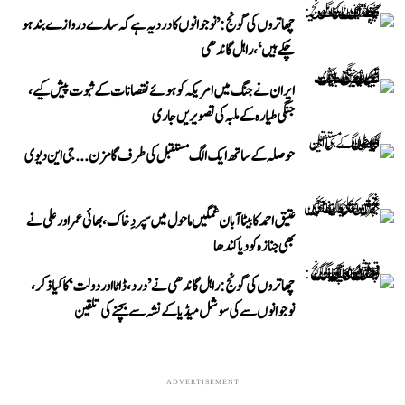
چھاتروں کی گونج: ’نوجوانوں کا درد یہ ہے کہ سارے دروازے بند ہو
چکے ہیں‘، راہل گاندھی
ایران نے جنگ میں امریکہ کو ہوئے نقصانات کے ثبوت پیش کیے،
جنگی طیارہ کے ملبہ کی تصویریں جاری
حوصلہ کے ساتھ ایک الگ مستقبل کی طرف گامزن... جی این دیوی
عتیق احمد کا بیٹا آبان غمگین ماحول میں سپردِ خاک، بھائی عمر اور علی نے
بھی جنازہ کو دیا کندھا
چھاتروں کی گونج: راہل گاندھی نے ’درد، ڈاٹا اور دولت‘ کا کیا ذکر،
نوجوانوں سے کی سوشل میڈیا کے نشہ سے بچنے کی تلقین
ADVERTISEMENT