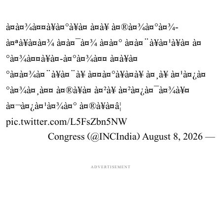
à¤à¤¾à¤¤à¥à¤°à¥à¤ à¤à¥ à¤®à¤¾à¤°à¤¾-
à¤ªà¥à¤à¤¾ à¤à¤¯à¤¾ à¤à¤° à¤à¤¨à¥à¤¹à¥à¤ à¤
°à¤¾à¤¤à¥à¤-à¤°à¤¾à¤¤ à¤à¥à¤
°à¤à¤¾à¤¨à¥à¤¨à¥ à¤¤à¤°à¥à¤à¥ à¤¸à¥ à¤¹à¤¿à¤
°à¤¾à¤¸à¤¤ à¤®à¥à¤ à¤²à¥ à¤²à¤¿à¤¯à¤¾à¥¤
à¤¬à¤¿à¤¹à¤¾à¤° à¤®à¥à¤â¦
pic.twitter.com/L5FsZbn5NW
August 8, 2026
— Congress (@INCIndia)
ADVERTISEMENT