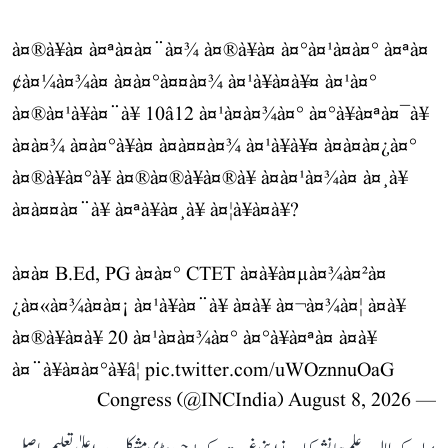
à¤®à¥à¤ à¤ªà¤à¤¨à¤¾ à¤®à¥à¤ à¤°à¤¹à¤à¤° à¤ªà¤
¢à¤¼à¤¾à¤ à¤à¤°à¤¤à¤¾ à¤¹à¥à¤à¥¤ à¤¹à¤°
à¤®à¤¹à¥à¤¨à¥ 10â12 à¤¹à¤à¤¾à¤° à¤°à¥à¤ªà¤¯à¥
à¤à¤¾ à¤à¤°à¥à¤ à¤à¤¤à¤¾ à¤¹à¥à¥¤ à¤à¤à¤¿à¤°
à¤®à¥à¤°à¥ à¤®à¤®à¥à¤®à¥ à¤à¤¹à¤¾à¤ à¤¸à¥
à¤à¤¤à¤¨à¥ à¤ªà¥à¤¸à¥ à¤¦à¥à¤à¥?
à¤à¤ B.Ed, PG à¤à¤° CTET à¤à¥à¤µà¤¾à¤²à¤
¿à¤«à¤¾à¤à¤¡ à¤¹à¥à¤¨à¥ à¤à¥ à¤¬à¤¾à¤¦ à¤­à¥
à¤®à¥à¤à¥ 20 à¤¹à¤à¤¾à¤° à¤°à¥à¤ªà¤ à¤à¥
à¤¨à¥à¤à¤°à¥â¦
pic.twitter.com/uWOznnuOaG
August 8, 2026
— Congress (@INCIndia)