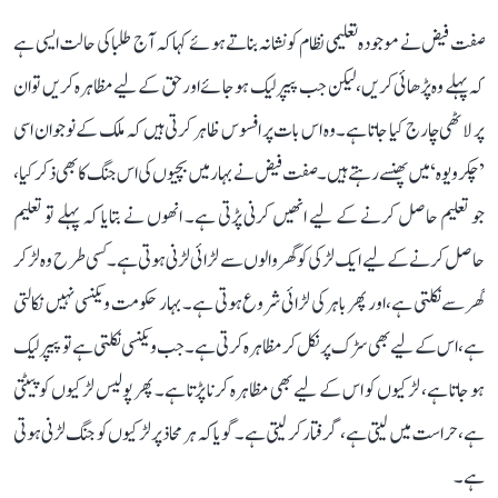
صفت فیض نے موجودہ تعلیمی نظام کو نشانہ بناتے ہوئے کہا کہ آج طلبا کی حالت ایسی ہے
کہ پہلے وہ پڑھائی کریں، لیکن جب پیپر لیک ہو جائے اور حق کے لیے مظاہرہ کریں تو ان
پر لاٹھی چارج کیا جاتا ہے۔ وہ اس بات پر افسوس ظاہر کرتی ہیں کہ ملک کے نوجوان اسی
’چکرویوہ‘ میں پھنسے رہتے ہیں۔ صفت فیض نے بہار میں بچیوں کی اس جنگ کا بھی ذکر کیا،
جو تعلیم حاصل کرنے کے لیے انھیں کرنی پڑتی ہے۔ انھوں نے بتایا کہ پہلے تو تعلیم
حاصل کرنے کے لیے ایک لڑکی کو گھر والوں سے لڑائی لڑنی ہوتی ہے۔ کسی طرح وہ لڑ کر
گھر سے نکلتی ہے، اور پھر باہر کی لڑائی شروع ہوتی ہے۔ بہار حکومت ویکنسی نہیں نکالتی
ہے، اس کے لیے بھی سڑک پر نکل کر مظاہرہ کرتی ہے۔ جب ویکنسی نکلتی ہے تو پیپر لیک
ہو جاتا ہے، لڑکیوں کو اس کے لیے بھی مظاہرہ کرنا پڑتا ہے۔ پھر پولیس لڑکیوں کو پیٹتی
ہے، حراست میں لیتی ہے، گرفتار کر لیتی ہے۔ گویا کہ ہر محاذ پر لڑکیوں کو جنگ لڑنی ہوتی
ہے۔