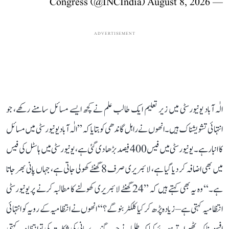
August 8, 2026
— Congress (@INCIndia)
ADVERTISEMENT
الٰہ آباد یونیورسٹی میں زیر تعلیم ایک طالب علم نے کچھ ایسے مسائل سامنے رکھے، جو
انتہائی تشویشناک ہیں۔ انھوں نے راہل گاندھی کو بتایا کہ ’’الٰہ آباد یونیورسٹی میں مسائل
کا انبار ہے۔ یونیورسٹی میں فیس 400 فیصد بڑھا دی گئی ہے، یونیورسٹی میں ہاسٹل کی فیس
میں بھی اضافہ کر دیا گیا ہے، لائبریری صرف 8 گھنٹے کھولی جاتی ہے، جہاں پانی بھر جاتا
ہے۔‘‘ وہ یہ بھی کہتے ہیں کہ ’’24 گھنٹے لائبریری کھولنے کا مطالبہ کرنے پر یونیورسٹی
انتظامیہ کہتی ہے– زیادہ پڑھ کر کیا کلکٹر بنو گے؟‘‘ انھوں نے انتظامیہ کے رویہ کو انتہائی