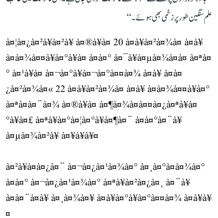
علم سنگین طور پر زخمی بھی ہوئے۔‘‘
à¤¦à¤¿à¤²à¥à¤²à¥ à¤®à¥à¤ 20 à¤à¥à¤²à¤¾à¤ à¤à¥
à¤à¤¾à¤¤à¥à¤°à¥à¤ à¤à¤° à¤¯à¥à¤µà¤¾à¤à¤ à¤ªà¤
° à¤¹à¥à¤ à¤¬à¤°à¥à¤¬à¤°à¤¤à¤¾ à¤à¥ à¤à¤
¿à¤²à¤¾à¤« 22 à¤à¥à¤²à¤¾à¤ à¤à¥ à¤à¤¾à¤¤à¥à¤°
à¤ªà¤à¤¨à¤¾ à¤®à¥à¤ à¤¶à¤¾à¤à¤¤à¤¿à¤ªà¥à¤
°à¥à¤£ à¤ªà¥à¤°à¤¦à¤°à¥à¤¶à¤¨ à¤à¤°à¤¨à¥
à¤µà¤¾à¤²à¥ à¤¥à¥à¥¤
à¤²à¥à¤à¤¿à¤¨ à¤¬à¤¿à¤¹à¤¾à¤° à¤¸à¤°à¤à¤¾à¤°
à¤à¤° à¤¬à¤¿à¤¹à¤¾à¤° à¤ªà¥à¤²à¤¿à¤¸ à¤¨à¥
à¤à¤¨à¤à¥ à¤¸à¤¾à¤¥ à¤à¥à¤°à¥à¤°à¤¤à¤¾ à¤à¥à¥
¤