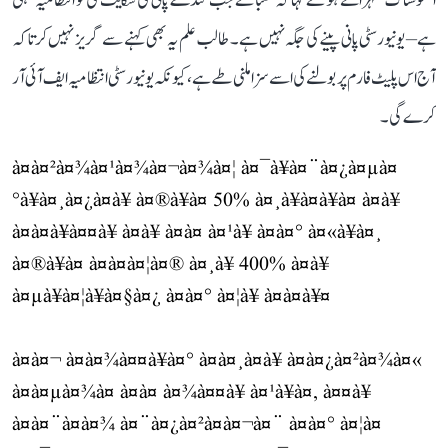
افسوسناک ٹھہراتے ہوئے کہا کہ طلبا نے جب گندے پانی کی شکایت کی تو انتظامیہ کہتی
ہے– یونیورسٹی پانی پینے کی جگہ نہیں ہے۔ طالب علم یہ بھی کہنے سے گریز نہیں کرتا کہ
آج اس پلیٹ فارم پر بولنے کی اسے سزا ملنی طے ہے، کیونکہ یونیورسٹی انتظامیہ ایف آئی آر
کرے گی۔
à¤à¤²à¤¾à¤¹à¤¾à¤¬à¤¾à¤¦ à¤¯à¥à¤¨à¤¿à¤µà¤
°à¥à¤¸à¤¿à¤à¥ à¤®à¥à¤ 50% à¤¸à¥à¤à¥à¤ à¤à¥
à¤à¤à¥à¤¤à¥ à¤à¥ à¤à¤ à¤¹à¥ à¤à¤° à¤«à¥à¤¸
à¤®à¥à¤ à¤à¤à¤¦à¤® à¤¸à¥ 400% à¤à¥
à¤µà¥à¤¦à¥à¤§à¤¿ à¤à¤° à¤¦à¥ à¤à¤à¥¤
à¤à¤¬ à¤à¤¾à¤¤à¥à¤° à¤à¤¸à¤à¥ à¤à¤¿à¤²à¤¾à¤«
à¤à¤µà¤¾à¤ à¤à¤ à¤¾à¤¤à¥ à¤¹à¥à¤, à¤¤à¥
à¤à¤¨à¤à¤¾ à¤¨à¤¿à¤²à¤à¤¬à¤¨ à¤à¤° à¤¦à¤