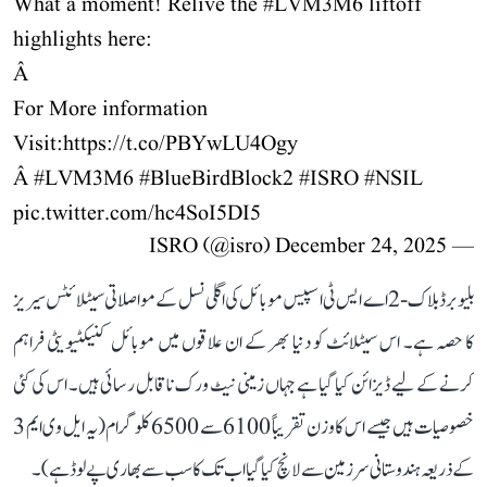
What a moment! Relive the
#LVM3M6
liftoff
highlights here:
Â
For More information
Visit:
https://t.co/PBYwLU4Ogy
Â
#LVM3M6
#BlueBirdBlock2
#ISRO
#NSIL
pic.twitter.com/hc4SoI5DI5
December 24, 2025
— ISRO (@isro)
بلیو برڈ بلاک-2 اے ایس ٹی اسپیس موبائل کی اگلی نسل کے مواصلاتی سیٹلائٹس سیریز
کا حصہ ہے۔ اس سیٹلائٹ کو دنیا بھر کے ان علاقوں میں موبائل کنیکٹیویٹی فراہم
کرنے کے لیے ڈیزائن کیا گیا ہے جہاں زمینی نیٹ ورک ناقابل رسائی ہیں۔ اس کی کئی
خصوصیات ہیں جیسے اس کا وزن تقریباً 6100 سے 6500 کلوگرام (یہ ایل وی ایم 3
کے ذریعہ ہندوستانی سرزمین سے لانچ کیا گیا اب تک کا سب سے بھاری پے لوڈ ہے)۔