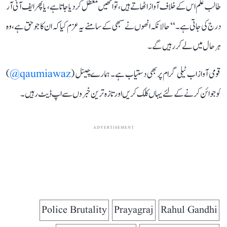
طالب علم اس کے خلاف آواز اٹھاتے ہیں، تو انھیں معطل کر دیا جاتا ہے، یا پھر ایف آئی آر
درج کی جاتی ہے۔‘‘ حالانکہ انھوں نے سبھی کے سامنے یہ عزم کیا کہ ان کا جو حق ہے، وہ
ہر حال میں لے کر رہیں گے۔
قومی آواز اب ٹیلی گرام پر بھی دستیاب ہے۔ ہمارے چینل (
qaumiawaz@
)
کو جوائن کرنے کے لئے یہاں کلک کریں اور تازہ ترین خبروں سے اپ ڈیٹ رہیں۔
ADVERTISEMENT
Police Brutality
Prayagraj
Rahul Gandhi