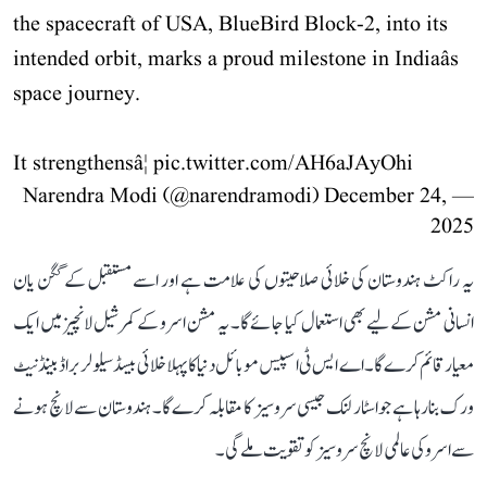
the spacecraft of USA, BlueBird Block-2, into its
intended orbit, marks a proud milestone in Indiaâs
space journey.
It strengthensâ¦
pic.twitter.com/AH6aJAyOhi
December 24,
— Narendra Modi (@narendramodi)
2025
یہ راکٹ ہندوستان کی خلائی صلاحیتوں کی علامت ہے اور اسے مستقبل کے گگن یان
انسانی مشن کے لیے بھی استعمال کیا جائے گا۔ یہ مشن اسرو کے کمرشیل لانچیز میں ایک
معیار قائم کرے گا۔ اے ایس ٹی اسپیس موبائل دنیا کا پہلا خلائی بیسڈ سیلولر براڈ بینڈ نیٹ
ورک بنا رہا ہے جو اسٹار لنک جیسی سروسیز کا مقابلہ کرے گا۔ ہندوستان سے لانچ ہونے
سے اسرو کی عالمی لانچ سروسیز کو تقویت ملے گی۔