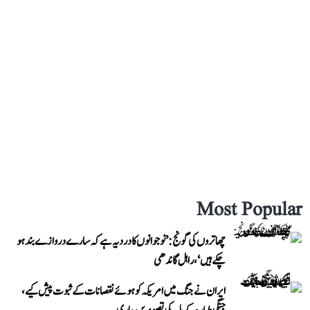
Most Popular
چھاتروں کی گونج: ’نوجوانوں کا درد یہ ہے کہ سارے دروازے بند ہو
چکے ہیں‘، راہل گاندھی
ایران نے جنگ میں امریکہ کو ہوئے نقصانات کے ثبوت پیش کیے،