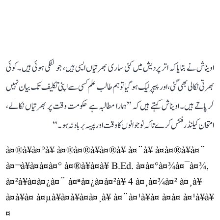
اویناش نے بتایا کہ اتر پردیش میں کئی ساری بھرتیاں ایسی ہیں، جو لٹکی ہوئی ہیں۔ کوئی
بھرتی نکالی بھی گئی، اور پیپر لیک ہو گیا تو ہم طالب علم کسی سے اپنی تکلیف تک بیان نہیں
کر پاتے ہیں۔ اویناش کہتے ہیں کہ ’’ہمارا مطالبہ ہے حکومت وقت پر بھرتیاں نکالے،
امتحان کیلنڈر فکس کرے تاکہ نوجوانوں کا وقت اور پیسہ برباد نہ ہو۔‘‘
à¤®à¥à¤°à¥ à¤®à¤®à¥à¤®à¥ à¤¨à¥ à¤à¤®à¥à¤¨
à¤¬à¥à¤à¤à¤° à¤®à¥à¤à¥ B.Ed. à¤à¤°à¤¾à¤¯à¤¾,
à¤²à¥à¤à¤¿à¤¨ à¤ªà¤¿à¤à¤²à¥ 4 à¤¸à¤¾à¤² à¤¸à¥
à¤à¥à¤ à¤µà¥à¤à¥à¤à¤¸à¥ à¤¨à¤¹à¥à¤ à¤à¤ à¤¹à¥à¥
¤