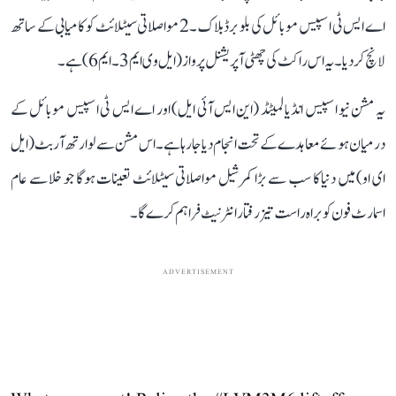
اے ایس ٹی اسپیس موبائل کی بلو برڈ بلاک ۔2 مواصلاتی سیٹلائٹ کو کامیابی کے ساتھ
لانچ کردیا۔ یہ اس راکٹ کی چھٹی آپریشنل پرواز (ایل وی ایم 3۔ ایم 6) ہے۔
یہ مشن نیو اسپیس انڈیا لمیٹڈ (این ایس آئی ایل) اور اے ایس ٹی اسپیس موبائل کے
درمیان ہوئے معاہدے کے تحت انجام دیا جا رہا ہے۔ اس مشن سے لو ارتھ آربٹ (ایل
ای او) میں دنیا کا سب سے بڑا کمرشیل مواصلاتی سیٹلائٹ تعینات ہوگا جو خلا سے عام
اسمارٹ فون کو براہ راست تیز رفتار انٹرنیٹ فراہم کرے گا۔
ADVERTISEMENT