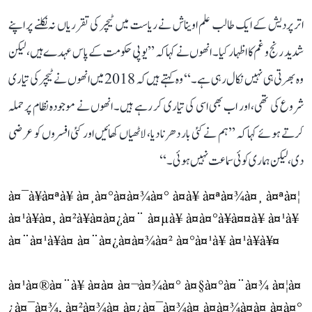
اتر پردیش کے ایک طالب علم اویناش نے ریاست میں ٹیچر کی تقرریاں نہ نکلنے پر اپنے
شدید رنج و غم کا اظہار کیا۔ انھوں نے کہا کہ ’’یوپی حکومت کے پاس عہدے ہیں، لیکن
وہ بھرتی ہی نہیں نکال رہی ہے۔‘‘ وہ کہتے ہیں کہ 2018 میں انھوں نے ٹیچر کی تیاری
شروع کی تھی، اور اب بھی اسی کی تیاری کر رہے ہیں۔ انھوں نے موجودہ نظام پر حملہ
کرتے ہوئے کہا کہ ’’ہم نے کئی بار دھرنا دیا، لاٹھیاں کھائیں اور کئی افسروں کو عرضی
دی، لیکن ہماری کوئی سماعت نہیں ہوئی۔‘‘
à¤¯à¥à¤ªà¥ à¤¸à¤°à¤à¤¾à¤° à¤à¥ à¤ªà¤¾à¤¸ à¤ªà¤¦
à¤¹à¥à¤, à¤²à¥à¤à¤¿à¤¨ à¤µà¥ à¤­à¤°à¥à¤¤à¥ à¤¹à¥
à¤¨à¤¹à¥à¤ à¤¨à¤¿à¤à¤¾à¤² à¤°à¤¹à¥ à¤¹à¥à¥¤
à¤¹à¤®à¤¨à¥ à¤à¤ à¤¬à¤¾à¤° à¤§à¤°à¤¨à¤¾ à¤¦à¤
¿à¤¯à¤¾, à¤²à¤¾à¤ à¤¿à¤¯à¤¾à¤ à¤à¤¾à¤à¤ à¤à¤°