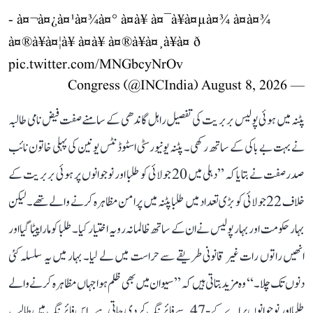
- à¤¬à¤¿à¤¹à¤¾à¤° à¤à¥ à¤¯à¥à¤µà¤¾ à¤à¤¾
à¤®à¥à¤¦à¥ à¤à¥ à¤®à¥à¤¸à¥à¤ ð
pic.twitter.com/MNGbcyNrOv
August 8, 2026
— Congress (@INCIndia)
پٹنہ میں ہوئی پولیس بربریت کی تفصیل راہل گاندھی کے سامنے صفت فیض نامی طالبہ
نے بہت بے باکی کے ساتھ رکھی۔ پٹنہ یونیورسٹی اسٹوڈنٹس یونین کی پہلی خاتون نائب
صدر صفت نے بتایا کہ ’’دہلی میں 20 جولائی کو طلبا اور نوجوانوں پر ہوئی بربریت کے
خلاف 22 جولائی کو بڑی تعداد میں طلبا پٹنہ میں پرامن مظاہرہ کرنے والے تھے۔ لیکن
بہار حکومت اور بہار پولیس نے ان کے ساتھ ظالمانہ رویہ اختیار کیا۔ طلبا کو مارا پیٹا گیا اور
انھیں راتوں رات غیر قانونی طریقے سے حراست میں لے لیا۔ بہار میں یہ سلسلہ کئی
دنوں تک چلا۔‘‘ وہ مزید بتاتی ہیں کہ ’’سیوان میں بھی ظلم ہوا جہاں مظاہرہ کرنے والے
طلبا اور نوجوانوں پر اے کے-47 سے فائرنگ کر دی جاتی ہے۔ اس فائرنگ میں طالب