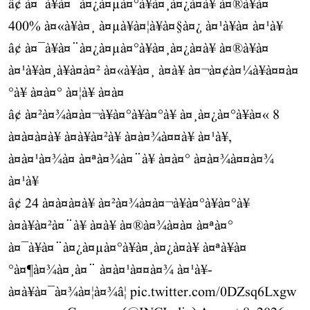
â¢ à¤¯à¥à¤¨à¤¿à¤µà¤°à¥à¤¸à¤¿à¤à¥ à¤®à¥à¤
400% à¤«à¥à¤¸ à¤µà¥à¤¦à¥à¤§à¤¿ à¤¹à¥à¤ à¤¹à¥
â¢ à¤¯à¥à¤¨à¤¿à¤µà¤°à¥à¤¸à¤¿à¤à¥ à¤®à¥à¤
à¤¹à¥à¤¸à¥à¤à¤² à¤«à¥à¤¸ à¤à¥ à¤¬à¤¢à¤¼à¥à¤¤à¤
°à¥ à¤à¤° à¤¦à¥ à¤à¤
â¢ à¤²à¤¾à¤à¤¬à¥à¤°à¥à¤°à¥ à¤¸à¤¿à¤°à¥à¤« 8
à¤à¤à¤à¥ à¤à¥à¤²à¥ à¤à¤¾à¤¤à¥ à¤¹à¥,
à¤à¤¹à¤¾à¤ à¤ªà¤¾à¤¨à¥ à¤­à¤° à¤à¤¾à¤¤à¤¾
à¤¹à¥
â¢ 24 à¤à¤à¤à¥ à¤²à¤¾à¤à¤¬à¥à¤°à¥à¤°à¥
à¤à¥à¤²à¤¨à¥ à¤à¥ à¤®à¤¾à¤à¤ à¤ªà¤°
à¤¯à¥à¤¨à¤¿à¤µà¤°à¥à¤¸à¤¿à¤à¥ à¤ªà¥à¤
°à¤¶à¤¾à¤¸à¤¨ à¤à¤¹à¤¤à¤¾ à¤¹à¥-
à¤à¥à¤¯à¤¾à¤¦à¤¾â¦
pic.twitter.com/0DZsq6Lxgw