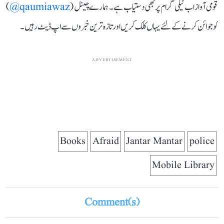
قومی آواز اب ٹیلی گرام پر بھی دستیاب ہے۔ ہمارے چینل (
qaumiawaz@
)
کو جوائن کرنے کے لئے یہاں کلک کریں اور تازہ ترین خبروں سے اپ ڈیٹ رہیں۔
ADVERTISEMENT
Books
Afraid
Jantar Mantar
police
Mobile Library
Comment(s)