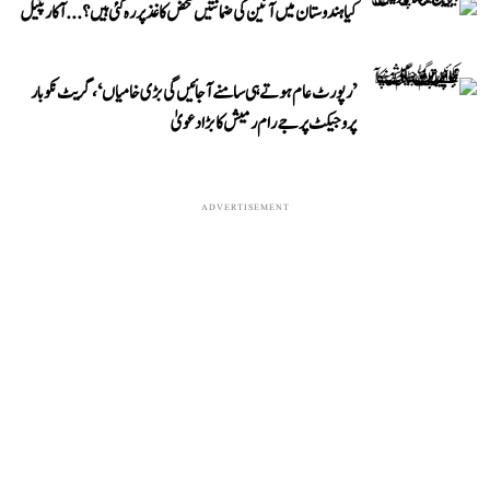
کیا ہندوستان میں آئین کی ضمانتیں محض کاغذ پر رہ گئی ہیں؟...آکار پٹیل
’رپورٹ عام ہوتے ہی سامنے آ جائیں گی بڑی خامیاں‘، گریٹ نکوبار
پروجیکٹ پر جے رام رمیش کا بڑا دعویٰ
ADVERTISEMENT