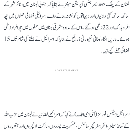
لبنان کے پبلک ہیلتھ ایمرجنسی آپریشن سینٹر نے بتایا کہ جنوبی لبنان میں، ٹائر شہر کے
ساتھ ساتھ کئی وادیوں اور دیہاتوں کو نشانہ بنانے والے اسرائیلی فضائی حملوں میں چھ
افراد ہلاک اور 22 زخمی ہوگئے۔ اس کے علاوہ مشرقی لبنان میں حملوں میں چھ افراد زخمی
ہوئے۔ دریں اثناء لبنانی سکیورٹی ذرائع نے بتایا کہ اسرائیل نے ہفتے کی شام تک 15
فضائی حملے کیے ہیں۔
ADVERTISEMENT
اسرائیل ڈیفنس فورسز (آئی ڈی ایف) نے کہا کہ اسرائیلی فضائیہ نے لبنان میں حزب اللہ
کے کمانڈ سینٹر، انفراسٹرکچر سائٹس، عسکریت پسندوں، راکٹ لانچروں اور ہتھیاروں