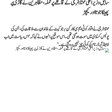
سابق وزیر اعلیٰ ممتا بنرجی کے قافلے پر حملہ، مظاہرین نے گاڑی پر
پھینکا جوتا اور کیچڑ
ممتا بنرجی نے اتوار کو ٹی ایم سی کارکن برجو کیٹ کے خاندان سے ملاقات کی، جن کی
پولیس کسٹڈی میں موت ہو گئی تھی۔ اس موقع پر انہوں نے کہا کہ ‘اس ریاست میں اب
لا اینڈ آرڈر نام کی کوئی چیز نہیں رہ گئی ہے۔‘