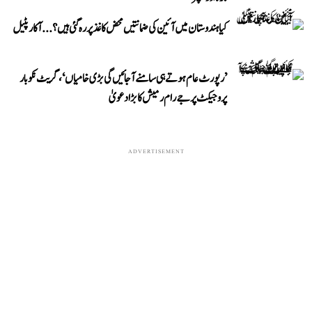
کیا ہندوستان میں آئین کی ضمانتیں محض کاغذ پر رہ گئی ہیں؟...آکار پٹیل
’رپورٹ عام ہوتے ہی سامنے آ جائیں گی بڑی خامیاں‘، گریٹ نکوبار
پروجیکٹ پر جے رام رمیش کا بڑا دعویٰ
ADVERTISEMENT