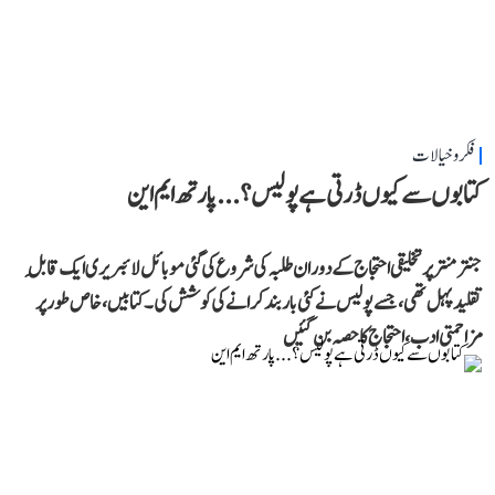
فکر و خیالات
کتابوں سے کیوں ڈرتی ہے پولیس؟...پارتھ ایم این
جنتر منتر پر تخلیقی احتجاج کے دوران طلبہ کی شروع کی گئی موبائل لائبریری ایک قابلِ
تقلید پہل تھی، جسے پولیس نے کئی بار بند کرانے کی کوشش کی۔ کتابیں، خاص طور پر
مزاحمتی ادب، احتجاج کا حصہ بن گئیں