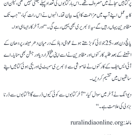
پر کتابیں سجانے میں مصروف تھے۔ اس بار کتابوں کی تعداد پہلے جتنی نہیں تھی، لیکن ان
کا یہ عمل اپنے آپ میں مزاحمت کا ایک بیان تھا۔ انہوں نے اس رات کہا، ’’جب تک
مظاہرین یہاں رہیں گے، یہ لائبریری بھی یہیں رہے گی۔‘‘ اور آخرکار ایسا ہی ہوا۔
پانچ دن بعد، 25 جولائی کو بڑھتے ہوئے عوامی دباؤ کے درمیان دھرمیندر پردھان کے
استعفے کے بعد طلبہ کارکنوں اور مظاہرین نے اسے اپنی فتح قرار دیا اور جشن بھی منایا۔ اے
آئی ایس ایف کے کارکنوں نے خاموشی سے لائبریری سمیٹ لی اور بچی ہوئی کتابیں اپنے
ساتھیوں میں تقسیم کردیں۔
دیوانگ نے آخر میں سوال کیا، ’’آخر کتابوں سے کوئی کیوں ڈرے گا؟ کتابوں سے ڈرنا
بزدلی کی علامت ہے۔‘‘
ماخذ: ruralindiaonline.org