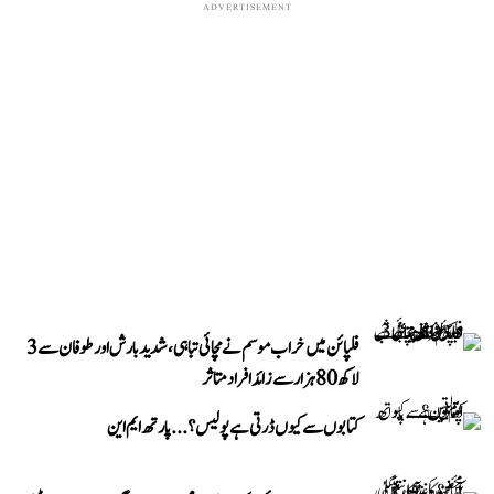
ADVERTISEMENT
فلپائن میں خراب موسم نے مچائی تباہی، شدید بارش اور طوفان سے 3
لاکھ 80 ہزار سے زائد افراد متاثر
کتابوں سے کیوں ڈرتی ہے پولیس؟...پارتھ ایم این