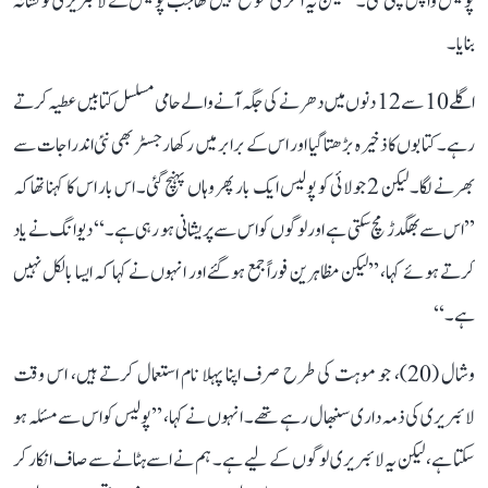
پولیس واپس چلی گئی۔‘‘ لیکن یہ آخری موقع نہیں تھا جب پولیس نے لائبریری کو نشانہ
بنایا۔
اگلے 10 سے 12 دنوں میں دھرنے کی جگہ آنے والے حامی مسلسل کتابیں عطیہ کرتے
رہے۔ کتابوں کا ذخیرہ بڑھتا گیا اور اس کے برابر میں رکھا رجسٹر بھی نئی اندراجات سے
بھرنے لگا۔ لیکن 2 جولائی کو پولیس ایک بار پھر وہاں پہنچ گئی۔ اس بار اس کا کہنا تھا کہ
’’اس سے بھگدڑ مچ سکتی ہے اور لوگوں کو اس سے پریشانی ہو رہی ہے۔‘‘ دیوانگ نے یاد
کرتے ہوئے کہا، ’’لیکن مظاہرین فوراً جمع ہو گئے اور انہوں نے کہا کہ ایسا بالکل نہیں
ہے۔‘‘
وشال (20)، جو موہت کی طرح صرف اپنا پہلا نام استعمال کرتے ہیں، اس وقت
لائبریری کی ذمہ داری سنبھال رہے تھے۔ انہوں نے کہا، ’’پولیس کو اس سے مسئلہ ہو
سکتا ہے، لیکن یہ لائبریری لوگوں کے لیے ہے۔ ہم نے اسے ہٹانے سے صاف انکار کر