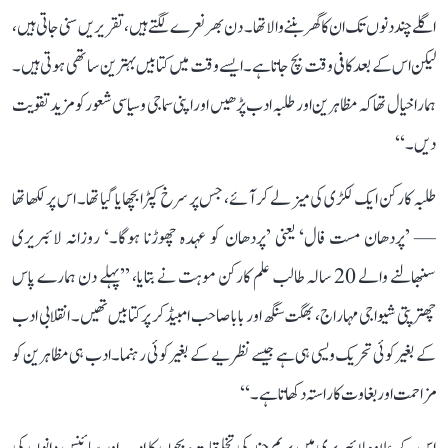
اگلے چند دنوں تک ان کا گھر بننے والا تھا۔ دن بھر نعرے لگتے ہیں، تقریریں سنی جاتی ہیں،
لیکن اس کے بعد کافی وقت بچ جاتا ہے۔ ایسے وقت میں کتابیں بہترین ساتھی ہوتی ہیں۔
ہمارا خیال تھا کہ مظاہرین اور طلبہ ادب پڑھیں اور اپنی سماجی و سیاسی شعور کو مزید تقویت
دیں۔‘‘
طلبہ کارکن ایک لکڑی کی میز لے کر آئے، جس پر سرخ کپڑا بچھایا گیا تھا۔ اس پر لکھا تھا
— ’پردھان مست فال‘ یعنی ’پردھان کو عہدہ چھوڑنا ہوگا۔‘ روزانہ لائبریری
سنبھالنے والے 20 سالہ طالب علم کارکن موہت نے بتایا، ’’پہلے دن ہمارے پاس
چھترپتی شیواجی مہاراج، بھگت سنگھ اور بابا صاحب امبیڈکر پر کتابیں تھیں۔ انقلابی ادب
کے بغیر کوئی تحریک ویسی ہی ہے جیسے نظریے کے بغیر کوئی رہنما۔ ادب ہی مظاہرین کو
مزاحمت اور بغاوت کا راستہ دکھاتا ہے۔‘‘