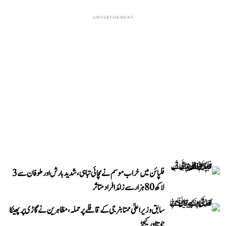
ADVERTISEMENT
فلپائن میں خراب موسم نے مچائی تباہی، شدید بارش اور طوفان سے 3
لاکھ 80 ہزار سے زائد افراد متاثر
سابق وزیر اعلیٰ ممتا بنرجی کے قافلے پر حملہ، مظاہرین نے گاڑی پر پھینکا
جوتا اور کیچڑ