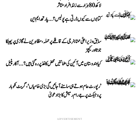
لاکھ 80 ہزار سے زائد افراد متاثر
کتابوں سے کیوں ڈرتی ہے پولیس؟...پارتھ ایم این
سابق وزیر اعلیٰ ممتا بنرجی کے قافلے پر حملہ، مظاہرین نے گاڑی پر پھینکا
جوتا اور کیچڑ
کیا ہندوستان میں آئین کی ضمانتیں محض کاغذ پر رہ گئی ہیں؟...آکار پٹیل
’رپورٹ عام ہوتے ہی سامنے آ جائیں گی بڑی خامیاں‘، گریٹ نکوبار
پروجیکٹ پر جے رام رمیش کا بڑا دعویٰ
ADVERTISEMENT