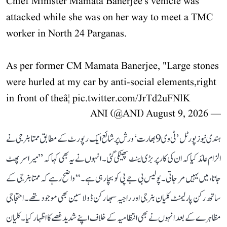
Chief Minister Mamata Banerjee's vehicle was
attacked while she was on her way to meet a TMC
worker in North 24 Parganas.
As per former CM Mamata Banerjee, "Large stones
were hurled at my car by anti-social elements,right
in front of theâ¦
pic.twitter.com/JrTd2uFNlK
August 9, 2026
— ANI (@ANI)
ہندی نیوز پورٹل ’ٹی وی 9 بھارت‘ ورش پر شائع ایک رپورٹ کے مطابق ممتا بنرجی نے
الزام عائد کیا کہ ان کی کار پر بڑی اینٹ پھینکی گئی۔ انہوں نے یہ بھی کہا کہ ’’میرا سر پھٹ
جاتا، میں یہیں مر جاتی۔ پولیس بی جے پی کو بچا رہی ہے۔‘‘ واضح رہے کہ ممتا بنرجی کے
ساتھ رکن پارلیمنٹ کلیان بنرجی اور راجیہ سبھا رکن ڈولا سین بھی موجود تھے۔ احتجاجی
مظاہرے کے بعد انہوں نے بھی انتظامیہ کے خلاف اپنے شدید غصے کا اظہار کیا۔ کلیان