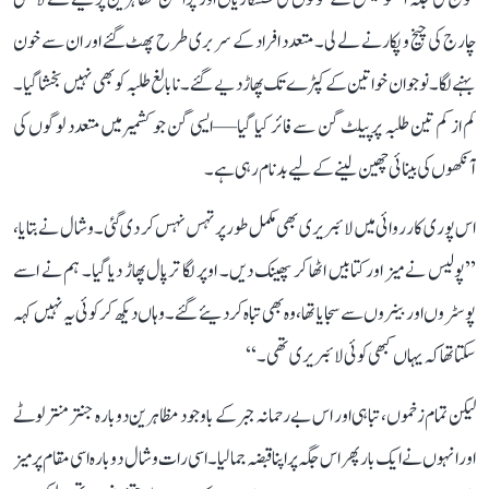
چارج کی چیخ و پکار نے لے لی۔ متعدد افراد کے سر بری طرح پھٹ گئے اور ان سے خون
بہنے لگا۔ نوجوان خواتین کے کپڑے تک پھاڑ دیے گئے۔ نابالغ طلبہ کو بھی نہیں بخشا گیا۔
کم از کم تین طلبہ پر پیلٹ گن سے فائر کیا گیا—ایسی گن جو کشمیر میں متعدد لوگوں کی
آنکھوں کی بینائی چھین لینے کے لیے بدنام رہی ہے۔
اس پوری کارروائی میں لائبریری بھی مکمل طور پر تہس نہس کر دی گئی۔ وشال نے بتایا،
’’پولیس نے میز اور کتابیں اٹھا کر پھینک دیں۔ اوپر لگا ترپال پھاڑ دیا گیا۔ ہم نے اسے
پوسٹروں اور بینروں سے سجایا تھا، وہ بھی تباہ کر دیئے گئے۔ وہاں دیکھ کر کوئی یہ نہیں کہہ
سکتا تھا کہ یہاں کبھی کوئی لائبریری تھی۔‘‘
لیکن تمام زخموں، تباہی اور اس بے رحمانہ جبر کے باوجود مظاہرین دوبارہ جنتر منتر لوٹے
اور انہوں نے ایک بار پھر اس جگہ پر اپنا قبضہ جما لیا۔ اسی رات وشال دوبارہ اسی مقام پر میز