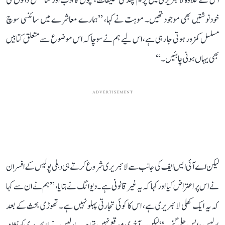
اس کے علاوہ لائبریری میں پریم چند کی تخلیقات، بچوں کا ادب اور سائنس دانوں کی
خودنوشتیں بھی موجود تھیں۔ موہت نے کہا، ’’ہمارے معاشرے میں سائنسی سوچ
مسلسل کمزور ہوتی جا رہی ہے، اس لیے ہم نے سوچا کہ اس موضوع سے متعلق کتابیں
بھی یہاں ہونی چاہئیں۔‘‘
ADVERTISEMENT
لیکن اے آئی ایس ایف کی جانب سے لائبریری شروع کرتے ہی دہلی پولیس کے افسران
نے اس پر اعتراض کیا اور کہا کہ یہ غیر قانونی ہے۔ دیوانگ نے بتایا، ’’ہم نے ان سے کہا
کہ یہ ایک کھلی لائبریری ہے، اس کا کوئی تجارتی پہلو نہیں ہے۔ تھوڑی بحث کے بعد