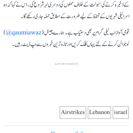
کے ذخیرہ کرنے کی سہولت کے خلاف حملوں کی دوسری لہر شروع کی۔ اس نے کہا کہ وہ
اسرائیلی شہریوں کے تحفظ کے لیے ضرورت کے مطابق حملہ جاری رکھے گا۔
قومی آواز اب ٹیلی گرام پر بھی دستیاب ہے۔ ہمارے چینل (
qaumiawaz@
)
کو جوائن کرنے کے لئے یہاں کلک کریں اور تازہ ترین خبروں سے اپ ڈیٹ رہیں۔
ADVERTISEMENT
Airstrikes
Lebanon
israel