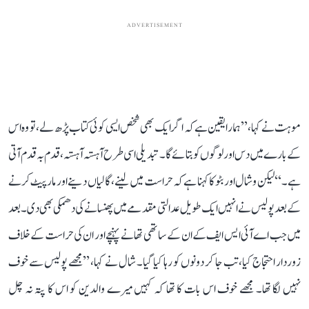
ADVERTISEMENT
موہت نے کہا، ’’ہمارا یقین ہے کہ اگر ایک بھی شخص ایسی کوئی کتاب پڑھ لے، تو وہ اس
کے بارے میں دس اور لوگوں کو بتائے گا۔ تبدیلی اسی طرح آہستہ آہستہ، قدم بہ قدم آتی
ہے۔‘‘ لیکن وشال اور بٹو کا کہنا ہے کہ حراست میں لینے، گالیاں دینے اور مارپیٹ کرنے
کے بعد پولیس نے انہیں ایک طویل عدالتی مقدمے میں پھنسانے کی دھمکی بھی دی۔ بعد
میں جب اے آئی ایس ایف کے ان کے ساتھی تھانے پہنچے اور ان کی حراست کے خلاف
زوردار احتجاج کیا، تب جا کر دونوں کو رہا کیا گیا۔ شال نے کہا، ’’مجھے پولیس سے خوف
نہیں لگا تھا۔ مجھے خوف اس بات کا تھا کہ کہیں میرے والدین کو اس کا پتہ نہ چل