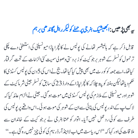
یہ بھی پڑھیں :
ابھیشیک بنرجی پر حملے کو لیکر راہل گاندھی برہم
قابل ذکر ہے کہ ہالیشہر تھانے کی پولیس نے کانچرا پاڑا میونسپلٹی کی استعفیٰ دے چکی
ترنمول کونسلر کے شوہر برجو کیٹ کو زبردستی وصولی سمیت کئی الزامات کے تحت گرفتار
کیا تھا۔ اسے جمعہ کو کورٹ میں بھی پیش کیا گیا تھا۔ جج نے اس کی 5 دن کی پولیس کسٹڈی کا
حکم دیا تھا لیکن ہفتہ کو پتہ چلا کہ کانچرا پاڑا کے وارڈ 23 کی سابق کونسلر جینی شرما کیٹ کے
شوہر اور میونسپلٹی کے ملازم کی پولیس کسٹڈی میں موت ہو گئی۔ جینی نے الزام عائد کیا کہ
لاک اپ کے اندر پولیس کی پٹائی سے ان کے شوہر کی موت ہوئی۔ اس واقعے پر پولیس کی
طرف سے کوئی ردعمل نہیں آیا۔ اتوار کو ممتا بنرجی نے برجو کیٹ کے خاندان سے
ملاقات کی اور کہا کہ ‘‘اس ریاست میں اب لا اینڈ آرڈر نام کی کوئی چیز نہیں رہ گئی ہے۔‘‘