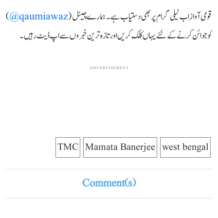
قومی آواز اب ٹیلی گرام پر بھی دستیاب ہے۔ ہمارے چینل (
qaumiawaz@
)
کو جوائن کرنے کے لئے یہاں کلک کریں اور تازہ ترین خبروں سے اپ ڈیٹ رہیں۔
ADVERTISEMENT
TMC
Mamata Banerjee
west bengal
Comment(s)