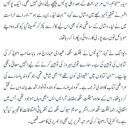
دیا۔‘‘ تاہم، اس مرتبہ بحث کے بعد دہلی پولیس پیچھے ہٹنے والی نہیں تھی۔ ایک پولیس
افسر نے تحقیر آمیز لہجے میں وشال سے کہا، ’’بہت لیڈر بن رہے ہو‘‘، اور اسے حراست
میں لے لیا۔ وشال کے ساتھی بٹو کو بھی اس لیے کالر سے پکڑ کر گھسیٹا گیا کیونکہ وہ اپنے
موبائل فون سے پوری کارروائی ریکارڈ کر رہا تھا۔
دیوانگ نے کہا، ’’پولیس نے بھگت سنگھ، شیواجی مہاراج اور بابا صاحب امبیڈکر کی
کتابوں کی توہین کی ہے۔ ہمارے قومی ہیروز کی توہین کرنے کے لیے انہیں معافی مانگنی
چاہیے۔‘‘ ان کتابوں میں ’شیواجی کون تھے؟‘ بھی شامل تھی، جو گووند پنسارے کی
مراٹھی کتاب کا ہندی ترجمہ ہے۔ گووند پنسارے کو ہندوتوا نواز شدت پسندوں نے قتل
کر دیا تھا۔ اس کے علاوہ ’بھگت سنگھ بمقابلہ آر ایس ایس‘ بھی وہاں موجود تھی، جس میں
انقلابی رہنما بھگت سنگھ اور راشٹریہ سویم سیوک سنگھ کے نظریاتی اختلافات کا تجزیہ کیا گیا
ہے۔ ڈاکٹر بی آر امبیڈکر کی مرتبہ تحریریں بھی لائبریری کا حصہ تھیں۔