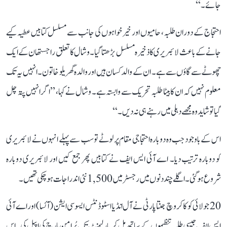
جائے۔‘‘
احتجاج کے دوران طلبہ، حامیوں اور خیرخواہوں کی جانب سے مسلسل کتابیں عطیہ کیے
جانے کے باعث لائبریری کا ذخیرہ مسلسل بڑھتا گیا۔ وشال کا تعلق راجستھان کے ایک
چھوٹے سے گاؤں سے ہے۔ ان کے والد کسان ہیں اور والدہ گھریلو خاتون۔ انہیں یہ تک
معلوم نہیں کہ ان کا بیٹا طلبہ تحریک سے وابستہ ہے۔ وشال نے کہا، ’’اگر انہیں پتہ چل
گیا تو شاید وہ مجھے دہلی میں رہنے ہی نہ دیں۔‘‘
اس کے باوجود جب وہ دوبارہ احتجاجی مقام پر لوٹے تو سب سے پہلے انہوں نے لائبریری
کو دوبارہ ترتیب دیا۔ اے آئی ایس ایف نے کتابیں پھر جمع کیں اور لائبریری دوبارہ
شروع ہو گئی۔ اگلے چند دنوں میں رجسٹر میں 1,500 نئی اندراجات ہو چکی تھیں۔
20 جولائی کو کاکروچ جنتا پارٹی نے آل انڈیا اسٹوڈنٹس ایسوسی ایشن (آئسا) اور اے آئی
ایس ایف جیسی طلبہ تنظیموں کے ساتھ مل کر پارلیمنٹ تک پُرامن مارچ کی اپیل کی۔ اس