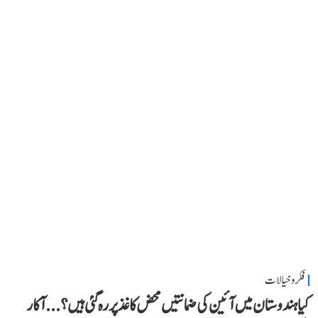
فکر و خیالات
کیا ہندوستان میں آئین کی ضمانتیں محض کاغذ پر رہ گئی ہیں؟...آکار