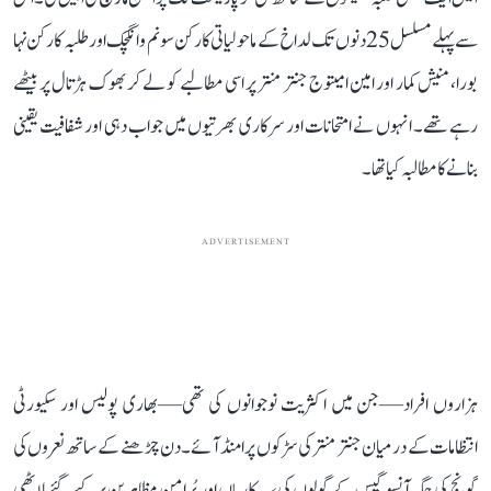
سے پہلے مسلسل 25 دنوں تک لداخ کے ماحولیاتی کارکن سونم وانگچک اور طلبہ کارکن نہا
بورا، منیش کمار اور امین امیتوج جنتر منتر پر اسی مطالبے کو لے کر بھوک ہڑتال پر بیٹھے
رہے تھے۔ انہوں نے امتحانات اور سرکاری بھرتیوں میں جواب دہی اور شفافیت یقینی
بنانے کا مطالبہ کیا تھا۔
ADVERTISEMENT
ہزاروں افراد—جن میں اکثریت نوجوانوں کی تھی—بھاری پولیس اور سکیورٹی
انتظامات کے درمیان جنتر منتر کی سڑکوں پر امنڈ آئے۔ دن چڑھنے کے ساتھ نعروں کی
گونج کی جگہ آنسو گیس کے گولوں کی سسکاریاں اور پُرامن مظاہرین پر کیے گئے لاٹھی