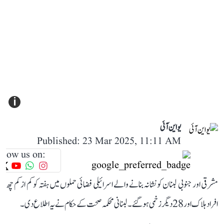
i
یو این آئی
Published: 23 Mar 2025, 11:11 AM
llow us on:
مشرقی اور جنوبی لبنان کو نشانہ بنانے والے اسرائیلی فضائی حملوں میں ہفتہ کو کم از کم چھ
افراد ہلاک اور 28 دیگر زخمی ہو گئے۔ لبنانی محکمہ صحت کے حکام نے یہ اطلاع دی۔