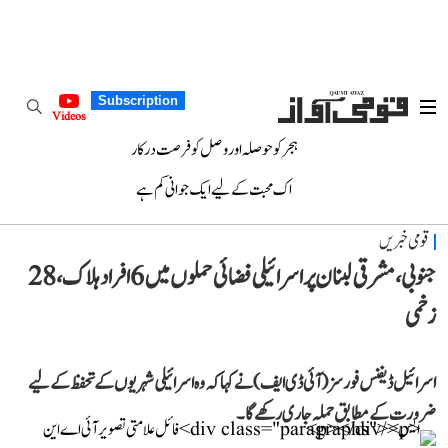
Subscription
Videos
ہجر کو حوصلہ اور وصل کو فرصت درکار
اک محبت کے لیے ایک جوانی کم ہے
قومی خبریں
جنوبی، مشرقی لبنان پر اسرائیلی فضائی حملوں میں 6 افراد ہلاک، 28
زخمی
اسرائیل ڈیفنس فورسز (آئی ڈی ایف) نے کہا کہ وہ اسرائیلی شہریوں کے تحفظ کے لیے
ضرورت کے مطابق حملہ جاری رکھے گا۔