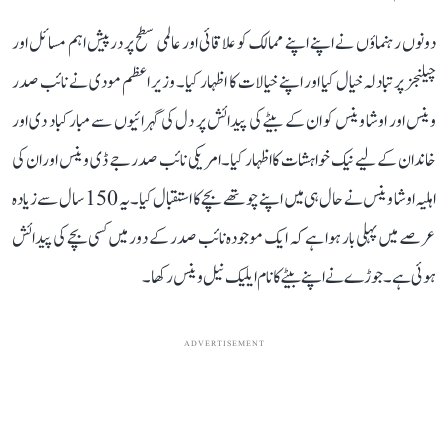
دونوں رہنماؤں نے اپنے اپنے ممالک کو علاقائی اور عالمی سطح پر درپیش اہم مسائل اور
چیلنجز پر تبادلہ خیال کیا اور اپنے خیالات کا اظہار کیا۔ وزیر اعظم مودی نے نائب صدر
وینس اور اوشا وینس کو ان کے بیٹے کی پیدائش پر دل کی گہرائیوں سے مبارکباد دی اور
خاندان کے لیے نیک خواہشات کا اظہار کیا۔امریکی نائب صدر جے ڈی وینس اور ان کی
اہلیہ اوشا وینس نے حال ہی میں اپنے چوتھے بچے کا استقبال کیا۔ یہ 150 سال سے زیادہ
عرصے میں پہلی بار ہوا ہے کہ ایک موجودہ نائب صدر کے دور میں کسی بچے کی پیدائش
ہوئی ہے۔ جوڑے نے اپنے بیٹے کا نام ایلیک نیل وینس رکھا۔
ADVERTISEMENT