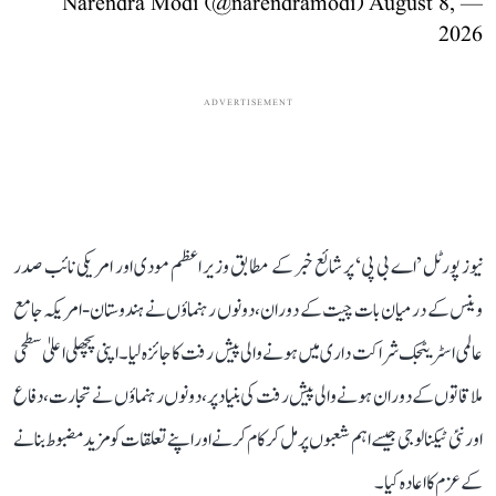
August 8,
— Narendra Modi (@narendramodi)
2026
ADVERTISEMENT
نیوز پورٹل ’اے بی پی‘ پر شائع خبر کے مطابق وزیر اعظم مودی اور امریکی نائب صدر
وینس کے درمیان بات چیت کے دوران، دونوں رہنماؤں نے ہندوستان-امریکہ جامع
عالمی اسٹریٹجک شراکت داری میں ہونے والی پیش رفت کا جائزہ لیا۔ اپنی پچھلی اعلیٰ سطحی
ملاقاتوں کے دوران ہونے والی پیش رفت کی بنیاد پر، دونوں رہنماؤں نے تجارت، دفاع
اور نئی ٹیکنالوجی جیسے اہم شعبوں پر مل کر کام کرنے اور اپنے تعلقات کو مزید مضبوط بنانے
کے عزم کا اعادہ کیا۔