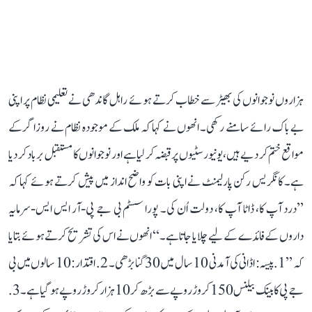
ہزاروں نوجوانوں کی بھیڑ سے خطاب کرتے ہوئے راہل گاندھی نے تعلیمی نظام پر اپنی
بے باک رائے سامنے رکھی۔ انھوں نے کہا کہ ملک کے موجودہ نظام نے روزاگر کے
مواقع ختم کر دیے ہیں، یونیورسٹیوں پر قبضہ کر لیا ہے اور نوجوانوں کا مستقبل برباد کر دیا
ہے۔ کانگریس رکن پارلیمنٹ نے اپنی بات کو واضح انداز میں پیش کرتے ہوئے کہا کہ
’’درد آپ کا، ڈاٹا آپ کا، دولت اُن کی۔ پورا سسٹم بی جے پی-آر ایس ایس-سرمایہ
داروں کے فائدے کے لیے چلایا جاتا ہے۔‘‘ انھوں نے اس کی تشریح کرتے ہوئے بتایا
کہ ’’1. پیسہ: اڈانی کی آمدنی 10 سال میں 30 گنا بڑھی۔ 2. اقتدار: 10 سالوں میں بی
جے پی کا بینک بیلنس 150 کروڑ روپے سے بڑھ کر 10 ہزار کروڑ روپے ہو گیا ہے۔ 3.