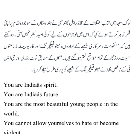
لوک سبھا میں حزب اختلاف کے قائد راہل گاندھی نے ہندوستان کے موجودہ نظام پر اپنی
فکر ظاہر کرتے ہوئے کہا کہ اس میں نوجوانوں کے لیے کوئی امید نظر نہیں آتی۔ وہ کہتے
ہیں کہ ’’حکومت، سرکاری شعبے کے اداروں، مینوفیکچرنگ اور کارپوریٹ ملازمتوں
سمیت روزگار کے تمام مواقع ختم ہو گئے ہیں۔‘‘ ان کے مطابق نوٹ بندی اور جی ایس
ٹی کے ناقص نفاذ نے مینوفیکچرنگ کے شعبے کو پوری طرح تباہ کر دیا۔
You are Indiaâs spirit.
You are Indiaâs future.
You are the most beautiful young people in the
world.
You cannot allow yourselves to hate or become
violent.