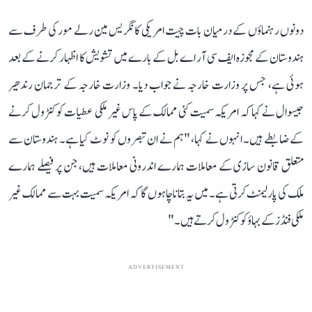
دونوں رہنماؤں کے درمیان بات چیت امریکی کانگریس مین رلے مور کی طرف سے
ہندوستان کے مجوزہ ایف سی آر اے بل کے بارے میں تشویش کا اظہار کرنے کے بعد
ہوئی ہے، جس پر وزارت خارجہ نے جواب دیا۔ وزارت خارجہ کے ترجمان رندھیر
جیسوال نے کہا کہ امریکہ سمیت کئی ممالک کے پاس غیر ملکی عطیات کو کنٹرول کرنے
کے ضابطے ہیں۔ انہوں نے کہا، "ہم نے ان تبصروں کو نوٹ کیا ہے۔ ہندوستان سے
متعلق قانون سازی کے معاملات ہمارے اندرونی معاملات ہیں، جن پر فیصلے ہمارے
ملک کی پارلیمنٹ کرتی ہے۔ میں یہ بتانا چاہوں گا کہ امریکہ سمیت بہت سے ممالک غیر
ملکی فنڈز کے بہاؤ کو کنٹرول کرتے ہیں۔"
ADVERTISEMENT