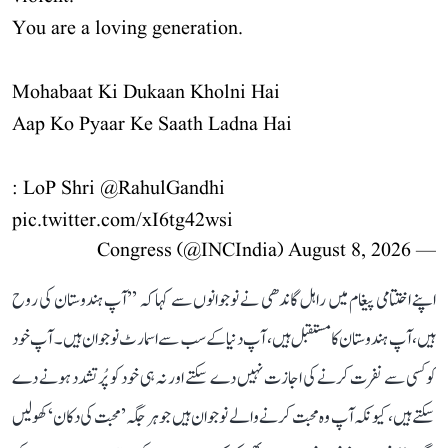
You are a loving generation.
Mohabaat Ki Dukaan Kholni Hai
Aap Ko Pyaar Ke Saath Ladna Hai
: LoP Shri
@RahulGandhi
pic.twitter.com/xI6tg42wsi
August 8, 2026
— Congress (@INCIndia)
اپنے اختتامی پیغام میں راہل گاندھی نے نوجوانوں سے کہا کہ ’’آپ ہندوستان کی روح
ہیں، آپ ہندوستان کا مستقبل ہیں، آپ دنیا کے سب سے اسمارٹ نوجوان ہیں۔ آپ خود
کو کسی سے نفرت کرنے کی اجازت نہیں دے سکتے اور نہ ہی خود کو پُرتشدد ہونے دے
سکتے ہیں، کیونکہ آپ وہ محبت کرنے والے نوجوان ہیں جو ہر جگہ ’محبت کی دکان‘ کھولیں