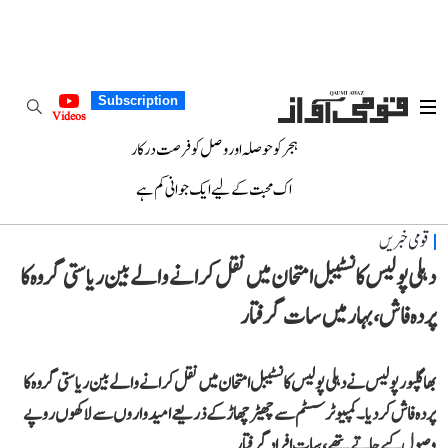
Subscription
Videos
ہجر کو حوصلہ اور وصل کو فرصت درکار
اک محبت کے لیے ایک جوانی کم ہے
قومی خبریں
دہلی پولیس کانسٹیبل امتحان میں نقل کرانے والے بین ریاستی گروہ کا
پردہ فاش، بہار میں سات گرفتار
بھاگلپور پولیس نے دہلی پولیس کانسٹیبل امتحان میں نقل کرانے والے بین ریاستی گروہ کا
پردہ فاش کر دیا۔ کمپیوٹر سسٹم سے چھیڑ چھاڑ کے ذریعے امیدواروں سے لاکھوں روپے
وصول کیے جاتے تھے، سات افراد گرفتار