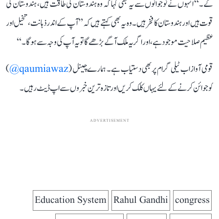
گے۔‘‘ انہوں نے نوجوانوں سے یہ بھی کہا کہ وہ ہندوستان کی طاقت ہیں، ہندوستان کی
قوت ہیں اور ہندوستان کا فخر ہیں۔ وہ یہ بھی کہتے ہیں کہ ’’آپ کے اندر ذہانت، تخیل اور
عظیم صلاحیت موجود ہے، اور اگر یہ ملک آگے بڑھے گا تو یہ آپ کی وجہ سے ہوگا۔‘‘
قومی آواز اب ٹیلی گرام پر بھی دستیاب ہے۔ ہمارے چینل (
qaumiawaz@
)
کو جوائن کرنے کے لئے یہاں کلک کریں اور تازہ ترین خبروں سے اپ ڈیٹ رہیں۔
ADVERTISEMENT
Education System
Rahul Gandhi
congress