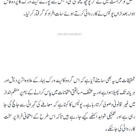
شخص کو حراست میں لے کر پوچھ گچھ کی گئی، جس سے پورے نیٹ ورک کا پردہ فاش
ہوا۔ بعد ازاں پولیس نے کارروائی کرتے ہوئے سات افراد کو گرفتار کر لیا۔
ADVERTISEMENT
تحقیقات میں یہ بھی سامنے آیا ہے کہ اس گروہ کا نیٹ ورک بہار کے علاوہ اتر پردیش اور
ہریانہ تک پھیلا ہوا ہے اور یہ مختلف مسابقتی امتحانات میں پاس کرانے کے نام پر منظم انداز
میں غیر قانونی وصولی کرتا رہا ہے۔ پولیس کا کہنا ہے کہ معاملے کی گہرائی سے جانچ کی جا
رہی ہے اور تکنیکی شواہد اکٹھے کیے جا رہے ہیں تاکہ اس طرح کے امتحانی فراڈ پر سخت
کارروائی کی جا سکے۔