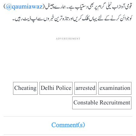
قومی آواز اب ٹیلی گرام پر بھی دستیاب ہے۔ ہمارے چینل (
qaumiawaz@
)
کو جوائن کرنے کے لئے یہاں کلک کریں اور تازہ ترین خبروں سے اپ ڈیٹ رہیں۔
ADVERTISEMENT
Cheating
Delhi Police
arrested
examination
Constable Recruitment
Comment(s)