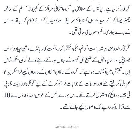
گرفتار کر لیا ہے۔ پولیس کے مطابق یہ گروہ امتحانی مراکز کے کمپیوٹر سسٹم کے ساتھ
چھیڑ چھاڑ کر کے امیدواروں کو ناجائز طریقے سے کامیاب کرانے کا کام کر رہا تھا اور اس
کے بدلے بھاری رقم وصول کی جاتی تھی۔
گرفتار شدہ ملزمان میں سمت، گوتم، بنٹی، نتیش کمار، انکت کمار پانڈے، شیوم یادو عرف
بھوپیش اور اتر پردیش کے ضلع علی گڑھ کے جلال پور کے رہنے والے کرن سنگھ شامل
ہیں۔ تفتیش میں انکشاف ہوا ہے کہ گروہ کے ارکان امتحان کے دوران کمپیوٹر اسکرین کو
کنٹرول کر لیتے تھے اور سوالات کے جوابات فراہم کرنے کے لیے گوگل اور چیٹ جی پی
ٹی جیسے ذرائع کا استعمال کرتے تھے۔ اس پورے عمل کے عوض امیدواروں سے 10
سے 15 لاکھ روپے تک وصول کیے جاتے تھے۔
ADVERTISEMENT