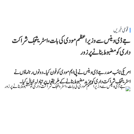
قومی خبریں
جے ڈی وینس سے وزیر اعظم مودی کی بات، اسٹریٹجک شراکت
داری کو مضبوط بنانے پر زور
امریکی نائب صدر جے ڈی وینس نے پی ایم مودی کو فون کیا۔ دونوں رہنماؤں نے
اسٹریٹجک شراکت داری کو مزید مضبوط بنانے کے طریقوں پر تبادلہ خیال کیا۔