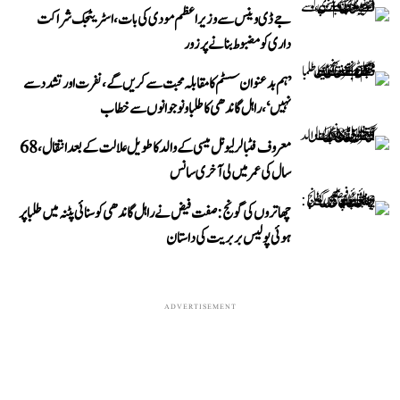
جے ڈی وینس سے وزیر اعظم مودی کی بات، اسٹریٹجک شراکت
داری کو مضبوط بنانے پر زور
’ہم بدعنوان سسٹم کا مقابلہ محبت سے کریں گے، نفرت اور تشدد سے
نہیں‘، راہل گاندھی کا طلبا و نوجوانوں سے خطاب
معروف فٹبالر لیونل میسی کے والد کا طویل علالت کے بعد انتقال، 68
سال کی عمر میں لی آخری سانس
چھاتروں کی گونج: صفت فیض نے راہل گاندھی کو سنائی پٹنہ میں طلبا پر
ہوئی پولیس بربریت کی داستان
ADVERTISEMENT