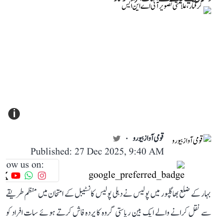
i
قومی آواز بیورو
Published: 27 Dec 2025, 9:40 AM
llow us on:
بہار کے ضلع بھاگلپور میں پولیس نے دہلی پولیس کانسٹیبل کے امتحان میں منظم طریقے
سے نقل کرانے والے ایک بین ریاستی گروہ کا پردہ فاش کرتے ہوئے سات افراد کو