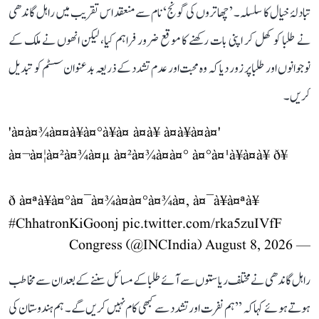
تبادلۂ خیال کا سلسلہ۔ ’چھاتروں کی گونج‘ نام سے منعقد اس تقریب میں راہل گاندھی
نے طلبا کو کھل کر اپنی بات رکھنے کا موقع ضرور فراہم کیا، لیکن انھوں نے ملک کے
نوجوانوں اور طلبا پر زور دیا کہ وہ محبت اور عدم تشدد کے ذریعہ بدعنوان سسٹم کو تبدیل
کریں۔
'à¤à¤¾à¤¤à¥à¤°à¥à¤ à¤à¥ à¤à¥à¤à¤'
à¤¬à¤¦à¤²à¤¾à¤µ à¤²à¤¾à¤à¤° à¤°à¤¹à¥à¤à¥ ð¥
ð à¤ªà¥à¤°à¤¯à¤¾à¤à¤°à¤¾à¤, à¤¯à¥à¤ªà¥
#ChhatronKiGoonj
pic.twitter.com/rka5zuIVfF
August 8, 2026
— Congress (@INCIndia)
راہل گاندھی نے مختلف ریاستوں سے آئے طلبا کے مسائل سننے کے بعد ان سے مخاطب
ہوتے ہوئے کہا کہ ’’ہم نفرت اور تشدد سے کبھی کام نہیں کریں گے۔ ہم ہندوستان کی