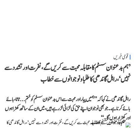
قومی خبریں
’ہم بدعنوان سسٹم کا مقابلہ محبت سے کریں گے، نفرت اور تشدد سے
نہیں‘، راہل گاندھی کا طلبا و نوجوانوں سے خطاب
راہل گاندھی نے کہا کہ ’’ہمیں پیار اور محبت سے اس بدعنوان سسٹم کو ختم... ٹاٹا، بائے
بائے کرنا ہے۔ جو بھی نوجوان اپنے حق کی لڑائی لڑ رہے ہیں، میں ان کے ساتھ کھڑا ہوں
اور کھڑا رہوں گا۔‘‘