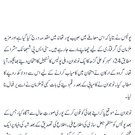
پولیس نے بتایا کہ اس معاملے میں حبیب پور تھانہ میں مقدمہ درج کیا گیا ہے اور مزید
ملزمان کی گرفتاری کے لیے چھاپے مارے جا رہے ہیں۔ سٹی ایس پی شبھانک مشرا کے
مطابق 24 دسمبر کو علی گڑھ کا ایک نوجوان دہلی پولیس کانسٹیبل کا امتحان دینے بھاگلپور آیا
تھا۔ گروہ کے ارکان نے امتحان میں کامیاب کرانے کے لیے اس سے دو لاکھ روپے کا
مطالبہ کیا۔ نوجوان نے کامیابی کے بعد رقم دینے کی بات کہی تو ملزمان نے اسے یرغمال بنا
لیا۔
نوجوان نے موقع پا کر اپنے بھائی کو فون کر کے پوری صورتِ حال سے آگاہ کیا، جس کے
بعد پولیس کو منظم جعل سازی کی اطلاع ملی۔ اطلاع کی تصدیق کے بعد شبہ کی بنیاد پر ایک