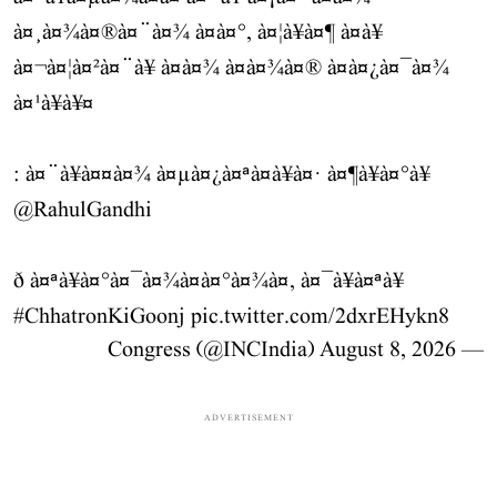
à¤¸à¤¾à¤®à¤¨à¤¾ à¤à¤°, à¤¦à¥à¤¶ à¤à¥
à¤¬à¤¦à¤²à¤¨à¥ à¤à¤¾ à¤à¤¾à¤® à¤à¤¿à¤¯à¤¾
à¤¹à¥à¥¤
: à¤¨à¥à¤¤à¤¾ à¤µà¤¿à¤ªà¤à¥à¤· à¤¶à¥à¤°à¥
@RahulGandhi
ð à¤ªà¥à¤°à¤¯à¤¾à¤à¤°à¤¾à¤, à¤¯à¥à¤ªà¥
#ChhatronKiGoonj
pic.twitter.com/2dxrEHykn8
August 8, 2026
— Congress (@INCIndia)
ADVERTISEMENT