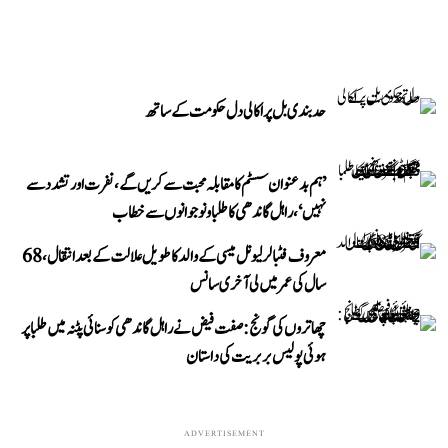
حد بندی بل پر اکالی دل حکومت کے ساتھ
’ہم بدعنوان سسٹم کا مقابلہ محبت سے کریں گے، نفرت اور تشدد سے
نہیں‘، راہل گاندھی کا طلبا و نوجوانوں سے خطاب
معروف فٹبالر لیونل میسی کے والد کا طویل علالت کے بعد انتقال، 68
سال کی عمر میں لی آخری سانس
چھاتروں کی گونج: صفت فیض نے راہل گاندھی کو سنائی پٹنہ میں طلبا پر
ہوئی پولیس بربریت کی داستان
ADVERTISEMENT