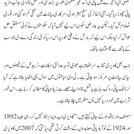
کبنی آبی ذخیرے میں پانی کی آمد غیر معمولی طور پر بڑھ گئی اور تمل ناڈو کی جانب مزید
پانی چھوڑ دیا گیا۔ آبی ذخائر کی سطح بہتر ہوئی، سرکاری بیانات میں تلخی کم ہو گئی اور فوری
تصادم ٹل گیا۔ لیکن یہ عارضی سکون اس لیے نہیں آیا کہ حکومتوں نے کوئی مستقل حل
تلاش کر لیا، بلکہ اس لیے کہ بارش نے وقتی طور پر اس دریا کو نئی زندگی دے دی جو سب
کے ہاتھ سے پھسلتا جا رہا تھا۔
جب بھی کاویری تنازعہ سر اٹھاتا ہے عوامی توجہ عدالتی احکامات، ٹریبونل کے فیصلوں اور
سیاسی بیانات پر مرکوز ہو جاتی ہے۔ ٹی وی مباحثوں میں سوال یہی اٹھایا جاتا ہے کہ آیا
کرناٹک پانی روک رہا ہے یا تمل ناڈو اپنے حصے سے زیادہ پانی کا مطالبہ کر رہا ہے۔ اس شور
شرابے میں خود دریا کہیں پس منظر میں چلا جاتا ہے۔
مصنف اور ناقد او کے جانی کہتے ہیں، ’’کاویری اب ویسا برتاؤ نہیں کر رہی جیسا 1892
اور 1924 کے نوآبادیاتی معاہدوں کے وقت کرتی تھی، یا حتیٰ کہ 2007 میں کاویری