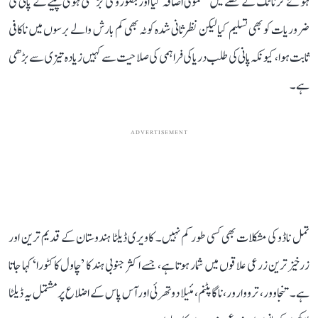
ہوئے کرناٹک کے حصے میں معمولی اضافہ کیا اور بنگلورو کی بڑھتی ہوئی پینے کے پانی کی
ضروریات کو بھی تسلیم کیا لیکن نظرثانی شدہ کوٹہ بھی کم بارش والے برسوں میں ناکافی
ثابت ہوا، کیونکہ پانی کی طلب دریا کی فراہمی کی صلاحیت سے کہیں زیادہ تیزی سے بڑھی
ہے۔
ADVERTISEMENT
تمل ناڈو کی مشکلات بھی کسی طور کم نہیں۔ کاویری ڈیلٹا ہندوستان کے قدیم ترین اور
زرخیز ترین زرعی علاقوں میں شمار ہوتا ہے، جسے اکثر جنوبی ہند کا ’چاول کا کٹورا‘ کہا جاتا
ہے۔ تنجاوور، ترووارور، ناگاپٹنم، مئیلا دوتھرئی اور آس پاس کے اضلاع پر مشتمل یہ ڈیلٹا