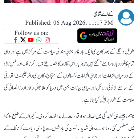
کے اے شاجی
Published: 06 Aug 2026, 11:17 PM
Follow us on:
طویل وقفے کے بعد کاویری ایک بار پھر جنوبی ہند کی سیاست کے مرکز میں ہے اور وہی
تمام پہلو دوبارہ سامنے آ گئے ہیں جو ہر بار اس تنازعہ کا حصہ بنتے ہیں۔ کرناٹک اور تمل ناڈو
کے درمیان الزامات اور جوابی الزامات، کسانوں کے احتجاج، کاویری واٹر مینجمنٹ اتھارٹی
کے سامنے قانونی دلائل اور سیاسی بیانات جن میں دریا کو علاقائی وقار اور ناانصافی کی
علامت کے طور پر پیش کیا جاتا ہے۔
تاہم، جیسے ہی کشیدگی میں اضافہ ہوا، قدرت نے مداخلت کر دی۔ کیرالہ کے ضلع وائناڈ
میں مسلسل کئی روز ہونے والی شدید مانسون کی بارشوں سے پڑوسی ریاست کرناٹک کے