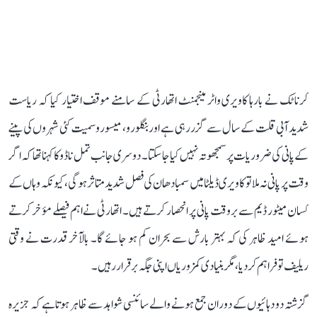
کرناٹک نے بارہا کاویری واٹر مینجمنٹ اتھارٹی کے سامنے موقف اختیار کیا کہ ریاست
شدید آبی قلت کے سال سے گزر رہی ہے اور بنگلورو، میسورو سمیت کئی شہروں کی پینے
کے پانی کی ضروریات پر سمجھوتہ نہیں کیا جا سکتا۔ دوسری جانب تمل ناڈو کا کہنا تھا کہ اگر
وقت پر پانی نہ ملا تو کاویری ڈیلٹا میں سمبا دھان کی فصل شدید متاثر ہوگی، کیونکہ وہاں کے
کسان میٹور ڈیم سے بروقت پانی پر انحصار کرتے ہیں۔ اتھارٹی نے اہم فیصلے مؤخر کرتے
ہوئے امید ظاہر کی کہ بہتر بارش سے بحران کم ہو جائے گا۔ بالآخر قدرت نے وقتی
ریلیف تو فراہم کر دیا، مگر بنیادی کمزوریاں اپنی جگہ برقرار رہیں۔
گزشتہ دو دہائیوں کے دوران جمع ہونے والے سائنسی شواہد سے ظاہر ہوتا ہے کہ جزیرہ