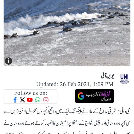
i
یو این آئی
Updated: 26 Feb 2021, 4:09 PM
Follow us on:
نئی دہلی: مشرقی لداخ کے علاقے پینگونگ لیک میں واقع ایکچوول کنٹرول لائن (ایل اے
سی) پر ہندوستانی اور چینی افواج کے انخلا پر اطمینان کا اظہار کرتے ہوئے ہندوستان نے