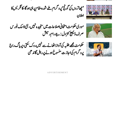
’چھاتروں کی گونج‘ پروگرام طے شدہ مقام پر ہی ہوگا، کانگریس کا
اعلان
مودی حکومت امتحانی اصلاحات میں سنجیدہ نہیں، نئی ٹاسک فورس
صرف ڈیمیج کنٹرول: جے رام رمیش
حکومت مجھے طلبہ کی آواز اٹھانے سے نہیں روک سکتی، پریاگ راج
پروگرام کی اجازت منسوخ ہونے پر راہل گاندھی
ADVERTISEMENT