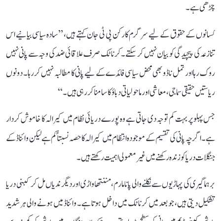
چڑھی ہے۔
کسانوں کے حقوق کے لیے سرگرم کارکن پی ٹی جان کہتے ہیں، ’’سادہ سیاسی بیانیے اس
تنازعہ کی پیچیدگی کو بیان نہیں کر سکتے۔ کرناٹک صرف علاقائی ضد کی وجہ سے پانی نہیں
روک رہا اور تمل ناڈو بھی محض سیاسی فائدے کے لیے پانی کا مطالبہ نہیں کر رہا۔ دونوں
ریاستیں حقیقی سماجی، معاشی اور ماحولیاتی دباؤ کا سامنا کر رہی ہیں۔‘‘
جس پہلو پر بہت کم توجہ دی جاتی ہے وہ پورے دریائی نظام میں کیرالہ کا خاموش کردار
ہے۔ اگرچہ پانی کی تقسیم کے موجودہ انتظام میں کیرالہ کا حصہ نسبتاً کم ہے لیکن وائناڈ کے
جنگلات دریا کو زندہ رکھنے میں غیر معمولی اہمیت رکھتے ہیں۔
برہماگیری کی پہاڑیوں سے نکلنے والی پانامارم، مننتھاواڑی اور دیگر ندیاں مل کر کبنی دریا
تشکیل دیتی ہیں، جو بعد میں کرناٹک میں داخل ہوتا ہے۔ وائناڈ میں ہونے والی ہر شدید