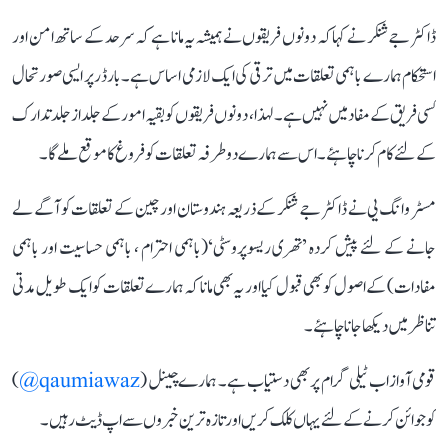
ڈاکٹر جے شنکر نے کہا کہ دونوں فریقوں نے ہمیشہ یہ مانا ہے کہ سرحد کے ساتھ امن اور
استحکام ہمارے باہمی تعلقات میں ترقی کی ایک لازمی اساس ہے۔ بارڈر پر ایسی صورتحال
کسی فریق کے مفاد میں نہیں ہے۔ لہذا ، دونوں فریقوں کو بقیہ امورکے جلد از جلد تدارک
کے لئے کام کرنا چاہئے۔ اس سے ہمارے دوطرفہ تعلقات کو فروغ کا موقع ملے گا۔
مسٹر وانگ یی نے ڈاکٹر جے شنکر کے ذریعہ ہندوستان اور چین کے تعلقات کو آگے لے
جانے کے لئے پیش کردہ ’تھری ریسوپروسٹی‘(باہمی احترام ، باہمی حساسیت اور باہمی
مفادات ) کے اصول کو بھی قبول کیا اور یہ بھی مانا کہ ہمارے تعلقات کو ایک طویل مدتی
تناظر میں دیکھا جانا چاہئے۔
قومی آواز اب ٹیلی گرام پر بھی دستیاب ہے۔ ہمارے چینل (
qaumiawaz@
)
کو جوائن کرنے کے لئے یہاں کلک کریں اور تازہ ترین خبروں سے اپ ڈیٹ رہیں۔