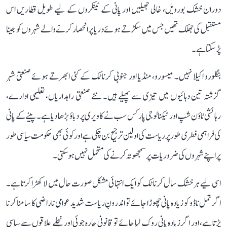
دوران خشک بورویل، خالی جھیلیں اور پانی کے ٹینکروں کے لیے طویل قطاریں اس
مستقبل کی جھلک تھیں جس میں سکڑتے ہوئے دریا پر انحصار کرنے والے شہروں کو جینا
پڑ سکتا ہے۔
بنگلورو اکیلا نہیں۔ میسورو، منڈیا اور جنوبی کرناٹک کے کئی ابھرتے ہوئے صنعتی شہر
گزشتہ تین دہائیوں میں تیزی سے پھیلے ہیں۔ نئے صنعتی راہداریاں، تعلیمی ادارے،
رہائشی ٹاؤن شپ اور ٹیکنالوجی پارکس سب نے کاویری پر دباؤ بڑھا دیا ہے۔ پینے کے پانی
کی فراہمی فطری طور پر ریاست کی اولین ترجیح بن چکی ہے اور کوئی بھی حکومت سیاسی طور
پر اپنے شہروں کی ضروریات پر سمجھوتہ کرنے کی متحمل نہیں ہو سکتی۔
اسی لیے ہر خشک سال کرناٹک کو ایک انتہائی مشکل صورت حال میں لا کھڑا کرتا ہے۔
اگر تمل ناڈو کو زیادہ پانی چھوڑا جائے تو اندرونِ ریاست شدید عوامی ناراضی کا سامنا کرنا
پڑتا ہے، اور اگر زیادہ پانی روک لیا جائے تو قانونی چارہ جوئی اور نچلے علاقوں سے سیاسی