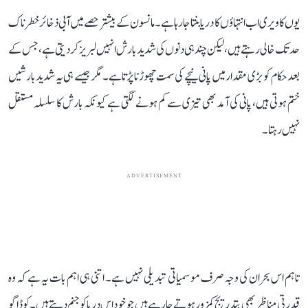
یوں کاویری اب انتہاؤں کا دریا بنتا جا رہا ہے۔ مانسون کے بیشتر حصے میں آبی ذخائر خطرناک
حد تک خالی رہتے ہیں، لیکن چند ہی دنوں کی شدید بارش انہیں لبریز کر دیتی ہے، جس کے
بعد حکام کو بڑی مقدار میں پانی نیچے کی سمت چھوڑنا پڑتا ہے۔ مگر جیسے ہی یہ شدید بارشیں
ختم ہوتی ہیں، پانی کی آمد بھی تیزی سے کم ہونے لگتی ہے کیونکہ بارش کا سلسلہ مستقل
نہیں رہتا۔
ADVERTISEMENT
تاہم اس بحران کی وجہ صرف موسمیاتی تبدیلی نہیں ہے۔ اتنی ہی اہم بات یہ ہے کہ وہ
قدرتی مناظر بھی بتدریج کمزور ہوتے جا رہے ہیں جو خود اس دریا کو جنم دیتے ہیں۔ کوڈاگو