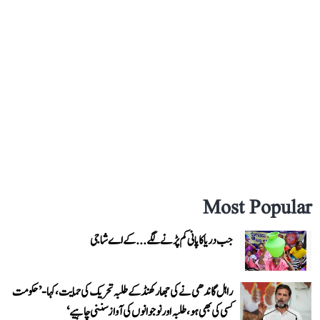
Most Popular
جب دریا کا پانی کم پڑنے لگے...کے اے شاجی
راہل گاندھی نے کی جھارکھنڈ کے طلبہ تحریک کی حمایت، کہا- ’حکومت
کسی کی بھی ہو، طلبہ اور نوجوانوں کی آواز سننی چاہیے‘