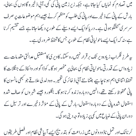
میں تصادم کو نمایاں کیا جاتا ہے، جبکہ زیرزمین پانی کی کمی، آبی ذخیرہ گاہوں کی بحالی،
بارش کے پانی کے ذخیرے اور پانی کی طلب کو منظم کرنے جیسے اہم موضوعات پر صرف
سرسری گفتگو ہوتی ہے۔ دریا کو ایک ایسے وسیلے کے طور پر دیکھا جاتا ہے جسے تقسیم کرنا
ہے، نہ کہ ایک ایسے ماحولیاتی نظام کے طور پر جس کا تحفظ ضروری ہے۔
یہ طرزِ فکر اب زیادہ دیر تک برقرار نہیں رہ سکتا۔ کاویری کا مستقبل عدالتی مقدمات سے
زیادہ اس کے قدرتی ماحولیاتی نظام کی بحالی پر منحصر ہوگا۔ کوڈاگو اور وائناڈ کے جنگلات کا
تحفظ اتنا ہی اہم ہونا چاہیے جتنا نئے آبی ذخائر کی تعمیر۔ وہ دلدلی علاقے جو کبھی مانسون کا
پانی محفوظ رکھتے تھے، انہیں دوبارہ زندہ کرنا ہوگا۔ بنگلورو جیسے شہروں کو صاف شدہ
استعمال شدہ پانی کے دوبارہ استعمال، بارش کے پانی کے مؤثر ذخیرے اور ترسیل کے
دوران پانی کے ضیاع میں کمی پر زیادہ توجہ دینی ہوگی۔
کرناٹک اور تمل ناڈو دونوں میں زراعت کو بتدریج ایسے آبپاشی نظام اور فصلی طریقوں