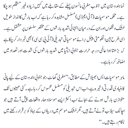
نما ہندوستان میں جنوب مغربی مانسون پہلے کے مقابلے میں کہیں زیادہ غیر مستحکم ہو چکا
ہے۔ محکمہ موسمیات (آئی ایم ڈی) مسلسل مشاہدہ کر رہا ہے کہ اب بارش کا انداز طویل
خشک وقفوں اور ان کے درمیان انتہائی شدید بارشوں کے مختصر سلسلوں پر مشتمل ہے۔
اسی طرح بین الحکومتی پینل برائے موسمیاتی تبدیلی (آئی پی سی سی) بھی خبردار کر چکا ہے
کہ بڑھتا ہوا عالمی درجہ حرارت جنوبی ایشیا میں شدید بارشوں کی شدت اور تعداد میں
اضافہ کر رہا ہے۔
ماہر موسمیات ایس ابھیلاش کے مطابق، ’’مغربی گھاٹ، جو جنوبی ہندوستان کے لیے پانی
کا بنیادی قدرتی ذخیرہ ہے، اب اس تبدیلی کو مسلسل محسوس کر رہا ہے۔ کئی مہینوں تک
متوازن بارش ہونے کے بجائے اب اکثر ایسے موسلادھار واقعات پیش آتے ہیں جو
اچانک سیلاب تو لے آتے ہیں، مگر خشک موسم میں دریاؤں کے بہاؤ کو برقرار رکھنے میں
ناکام رہتے ہیں۔‘‘