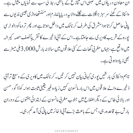
ان معاون دریاؤں میں کبنی اس تنازع کے باہمی ربط کی سب سے نمایاں مثال ہے۔
وائناڈ کے گھنے سرسبز جنگلات سے نکلنے والا یہ دریا پانامارم اور مننتھاواڑی جیسی ندیوں سے
پانی حاصل کرتا ہوا مشرق کی طرف کرناٹک میں داخل ہوتا ہے اور پھر تروماکودالو نرسی
پورہ کے قریب کاویری سے جا ملتا ہے۔ اس کے آبی ذخیرے کا تقریباً نصف حصہ کیرالہ
میں واقع ہے، جہاں مغربی گھاٹ کے کئی علاقوں میں سالانہ بارش 3,000 ملی میٹر سے
بھی زیادہ ہوتی ہے۔
تاہم وائناڈ کی بارشیں پوری کہانی بیان نہیں کرتیں۔ کرناٹک میں کاویری کے وسیع تر آبی
ذخیرے والے علاقوں میں اس بار مانسون کہیں زیادہ غیر یقینی ثابت ہوا۔ کوڈاگو، حسن
اور بالائی طاس کے دیگر اضلاع میں جنوب مغربی مانسون کے ابتدائی ہفتوں کے دوران
بارش بے قاعدہ رہی، جس کے باعث بڑے آبی ذخائر میں پانی کی آمد کم رہی۔
ADVERTISEMENT