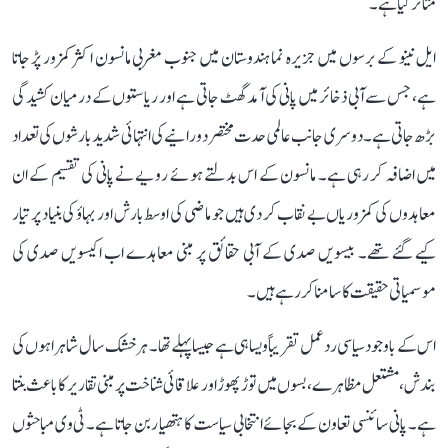
متاثر کیا ہے۔
ایل نینو کے برسوں میں جزیرہ نما ہندوستان میں جنوب مغربی مانسون اکثر کمزور پڑ جاتا
ہے، جس سے آبی ذخائر میں پانی کی آمد گھٹ جاتی ہے اور ریاستوں کے درمیان کشیدگی
بڑھ جاتی ہے۔ دوسری جانب عالمی حدت مختصر دورانیے کی انتہائی شدید بارشوں کی تعداد
میں اضافہ کر رہی ہے۔ مانسون کے اس بدلتے ہوئے رویے نے پانی کی تقسیم کے ان
معاہدوں کی کمزوریاں بے نقاب کر دی ہیں جو ماضی کی اوسط بارش اور بہاؤ کی بنیاد پر تیار
کیے گئے تھے۔ بیسویں صدی کے آبی حقائق پر مبنی معاہدے اب اکیسویں صدی کی
موسمیاتی حقیقت کا سامنا کر رہے ہیں۔
اس کے باوجود سیاسی ردعمل تقریباً ویسا ہی ہے جیسا پہلے تھا۔ ہر خشک سال شاہراہوں کی
بندش، مشتعل مظاہرے، بسوں میں توڑ پھوڑ اور علاقائی شناخت پر مبنی تقاریر کا باعث بنتا
ہے۔ پانی سائنسی تعاون کے بجائے انتخابی سیاست کا ہتھیار بن جاتا ہے۔ ٹی وی مباحثوں