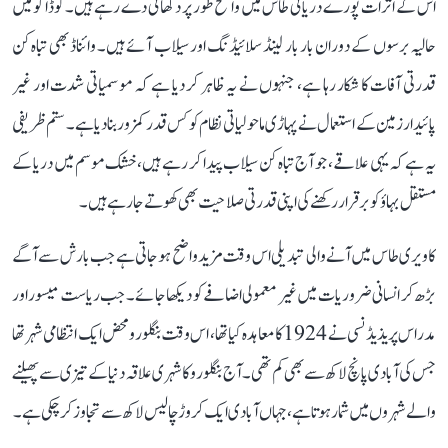
اس کے اثرات پورے دریائی طاس میں واضح طور پر دکھائی دے رہے ہیں۔ کوڈاگو میں
حالیہ برسوں کے دوران بار بار لینڈ سلائیڈنگ اور سیلاب آئے ہیں۔ وائناڈ بھی تباہ کن
قدرتی آفات کا شکار رہا ہے، جنہوں نے یہ ظاہر کر دیا ہے کہ موسمیاتی شدت اور غیر
پائیدار زمین کے استعمال نے پہاڑی ماحولیاتی نظام کو کس قدر کمزور بنا دیا ہے۔ ستم ظریفی
یہ ہے کہ یہی علاقے، جو آج تباہ کن سیلاب پیدا کر رہے ہیں، خشک موسم میں دریا کے
مستقل بہاؤ کو برقرار رکھنے کی اپنی قدرتی صلاحیت بھی کھوتے جا رہے ہیں۔
کاویری طاس میں آنے والی تبدیلی اس وقت مزید واضح ہو جاتی ہے جب بارش سے آگے
بڑھ کر انسانی ضروریات میں غیر معمولی اضافے کو دیکھا جائے۔ جب ریاست میسور اور
مدراس پریذیڈنسی نے 1924 کا معاہدہ کیا تھا، اس وقت بنگلورو محض ایک انتظامی شہر تھا
جس کی آبادی پانچ لاکھ سے بھی کم تھی۔ آج بنگلورو کا شہری علاقہ دنیا کے تیزی سے پھیلنے
والے شہروں میں شمار ہوتا ہے، جہاں آبادی ایک کروڑ چالیس لاکھ سے تجاوز کر چکی ہے۔