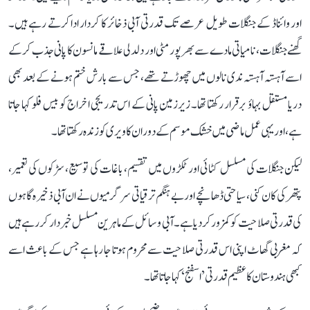
اور وائناڈ کے جنگلات طویل عرصے تک قدرتی آبی ذخائر کا کردار ادا کرتے رہے ہیں۔
گھنے جنگلات، نامیاتی مادے سے بھرپور مٹی اور دلدلی علاقے مانسون کا پانی جذب کر کے
اسے آہستہ آہستہ ندی نالوں میں چھوڑتے تھے، جس سے بارش ختم ہونے کے بعد بھی
دریا مستقل بہاؤ برقرار رکھتا تھا۔ زیرزمین پانی کے اس تدریجی اخراج کو بیس فلو کہا جاتا
ہے، اور یہی عمل ماضی میں خشک موسم کے دوران کاویری کو زندہ رکھتا تھا۔
لیکن جنگلات کی مسلسل کٹائی اور ٹکڑوں میں تقسیم، باغات کی توسیع، سڑکوں کی تعمیر،
پتھر کی کان کنی، سیاحتی ڈھانچے اور بے ہنگم ترقیاتی سرگرمیوں نے ان آبی ذخیرہ گاہوں
کی قدرتی صلاحیت کو کمزور کر دیا ہے۔ آبی وسائل کے ماہرین مسلسل خبردار کر رہے ہیں
کہ مغربی گھاٹ اپنی اس قدرتی صلاحیت سے محروم ہوتا جا رہا ہے جس کے باعث اسے
کبھی ہندوستان کا عظیم قدرتی ’اسفنج‘ کہا جاتا تھا۔