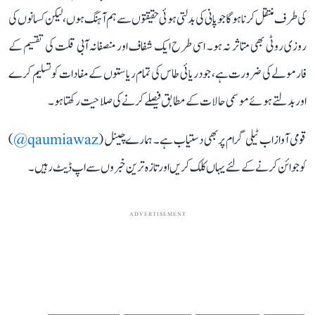
کی طرف منتقل کرنا ہوگا جو پانی کی بدلتی ہوئی حقیقتوں سے ہم آہنگ ہوں، لیکن کسانوں کی
روزی روٹی بھی متاثر نہ ہو۔ اسی طرح ایک شفاف اور منصفانہ آبی قلت کی تقسیم کے
فارمولے کی ضرورت ہے، جو دریائی طاس کی تمام ریاستوں کے مفادات کو تسلیم کرے
اور بدلتے ہوئے موسمی حالات کے مطابق فیصلے کرنے کی صلاحیت رکھتا ہو۔
قومی آواز اب ٹیلی گرام پر بھی دستیاب ہے۔ ہمارے چینل (
qaumiawaz@
)
کو جوائن کرنے کے لئے یہاں کلک کریں اور تازہ ترین خبروں سے اپ ڈیٹ رہیں۔
ADVERTISEMENT