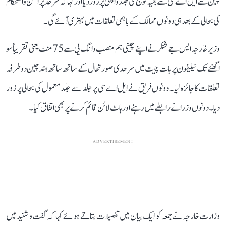
چین سے ایل اے سی سے بقیہ فوج کی جلد واپسی پر زور دیا اور کہا کہ سرحد پر امن و استحکام
کی بحالی کے بعد ہی دونوں ممالک کے باہمی تعلقات میں بہتری آئے گی۔
وزیر خارجہ ایس جے شنکر نے اپنے چینی ہم منصب وانگ یی سے 75 منٹ یعنی تقریباً سو
اگھنٹے تک ٹیلیفون پر بات چیت میں سرحدی صورتحال کے ساتھ ساتھ ہند چین دوطرفہ
تعلقات کا جائزہ لیا۔ دونوں فریق نے ایل اے سی پر جلد سے جلد معمول کی بحالی پر زور
دیا۔ دونوں وزرا نے رابطے میں رہنے اور ہاٹ لائن قائم کرنے پر بھی اتفاق کیا۔
ADVERTISEMENT
وزارت خارجہ نے جمعہ کو ایک بیان میں تفصیلات بتاتے ہوئے کہا کہ گفت و شنید میں