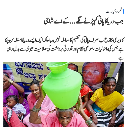
فکر و خیالات
جب دریا کا پانی کم پڑنے لگے...کے اے شاجی
کاویری تنازع اب صرف پانی کی تقسیم کا معاملہ نہیں رہا، بلکہ ایک ایسے دریا کا مسئلہ بن چکا
ہے جس کی ماحولیات، موسمی نظام اور قدرتی برداشت کی صلاحیت تیزی سے بدل رہی
ہے