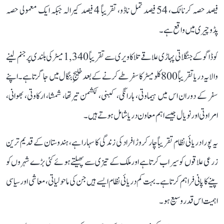
فیصد حصہ کرناٹک، 54 فیصد تمل ناڈو، تقریباً 4 فیصد کیرالہ جبکہ ایک معمولی حصہ
پڈوچیری میں واقع ہے۔
کوڈاگو کے جنگلاتی پہاڑی علاقے تلاکاویری سے تقریباً 1,340 میٹر کی بلندی پر جنم لینے
والا یہ دریا تقریباً 800 کلومیٹر کا سفر طے کرنے کے بعد خلیجِ بنگال میں جا گرتا ہے۔ اپنے
سفر کے دوران اس میں ہیماوتی، ہارانگی، کبنی، لکشمن تیرتھا، شمشا، ارکاوتی، بھوانی،
امراوتی اور نویال جیسے اہم معاون دریا شامل ہوتے ہیں۔
یہ پورا دریائی نظام تقریباً چار کروڑ افراد کی زندگی کا سہارا ہے، ہندوستان کے قدیم ترین
زرعی علاقوں کو سیراب کرتا ہے اور ملک کے تیزی سے پھیلتے ہوئے کئی بڑے شہروں کو
پینے کا پانی فراہم کرتا ہے۔ بہت کم دریائی نظام ایسے ہیں جن کی ماحولیاتی، معاشی اور سیاسی
اہمیت اس قدر وسیع ہو۔