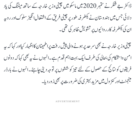
ڈاکٹر جے شنکر نے ستمبر 2020 میں ماسکو میں چینی وزیر خارجہ کے ساتھ میٹنگ کی یاد
دلائی جس میں ہندوستان نے یکطرفہ طور پر چینی فریق کے اشتعال انگیز سلوک اور رویہ
ان کی یکطرفہ کارروائیوں پر تشویش ظاہر کی تھی۔
چینی وزیر خارجہ نے بھی سرحد پر ہونے والی پیش رفت پر اطمینان کا اظہار کیا اور کہا کہ یہ
امن و استحکام کی بحالی کی طرف ایک بہت اہم قدم ہے۔ انہوں نے یہ بھی کہا کہ دونوں
فریقوں کو نتائج کے حصول کے لئے تیز کوششوں پر توجہ دینی چاہئے۔ انہوں نے بارڈر
مینجمنٹ اور کنٹرول میں مزید بہتری کی ضرورت پر بھی زور دیا۔
ADVERTISEMENT