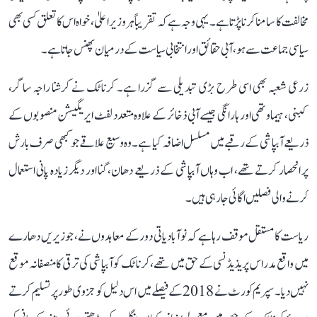
مخالفت کا سامنا کرنا پڑتا ہے۔ یہی وجہ ہے کہ تقریباً ہر وزیر اعلیٰ، خواہ اس کا تعلق کسی بھی
سیاسی جماعت سے ہو، آبی حقائق اور انتخابی سیاست کے درمیان پھنس جاتا ہے۔
زرعی شعبہ بھی اسی طرح بڑی تبدیلی سے گزرا ہے۔ کرناٹک نے کرشنا راجہ ساگر،
کبنی، ہیماوتھی اور ہارانگی جیسے آبی ذخائر کے علاوہ متعدد لفٹ ایریگیشن منصوبوں کے
ذریعے آبپاشی کے رقبے میں مسلسل اضافہ کیا ہے۔ وہ وسیع علاقے جو کبھی صرف بارش
پر انحصار کرتے تھے، اب وہاں آبپاشی کے ذریعے دھان، گنا اور دیگر زیادہ پانی استعمال
کرنے والی فصلیں اگائی جا رہی ہیں۔
ریاست کا مستقل موقف رہا ہے کہ نوآبادیاتی دور کے معاہدوں نے، جو زیریں دھارے
میں واقع مدراس پریذیڈنسی کے حق میں تھے، کرناٹک کو آبپاشی کی ترقی کا منصفانہ موقع
نہیں دیا۔ سپریم کورٹ نے 2018 کے فیصلے میں اس دلیل کو جزوی طور پر تسلیم کرتے