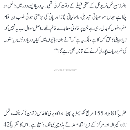
واٹر ڈسپیوٹس ٹریبونل کے حتمی فیصلے کے وقت کرتی تھی۔ یہ دریا ایسے دور میں داخل ہو
چکا ہے جہاں موسمیاتی تبدیلی، ماحولیاتی بگاڑ اور پانی کی بڑھتی ہوئی طلب ان تمام
مفروضوں کو بدل رہی ہے جن پر قانونی معاہدے قائم تھے۔ اصل سوال اب یہ نہیں کہ
زیادہ پانی کا حق کس کا ہے، بلکہ یہ ہے کہ آنے والی دہائیوں میں کیا یہ دریا دونوں ریاستوں
کی ضروریات پوری کرنے کے قابل بھی رہے گا؟‘‘
ADVERTISEMENT
تقریباً 81 ہزار 155 مربع کلومیٹر پر پھیلا ہوا کاویری کا طاس (بیسن) کرناٹک، تمل
ناڈو، کیرالہ اور مرکز کے زیر انتظام علاقے پڈوچیری تک وسیع ہے۔ اس کا تقریباً 42