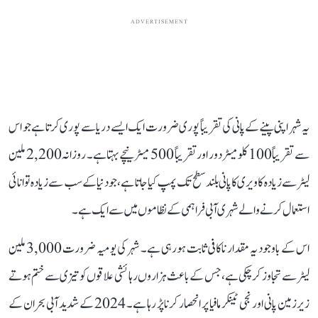
ADVERTISEMENT
یہ شہر اپنی پینے کے پانی کی تقریباً پوری ضرورت ایک ایسے دریا سے پوری کرتا ہے جو اس
سے تقریباً 100 کلومیٹر دور اور تقریباً 500 میٹر نیچے بہتا ہے۔ روزانہ 2,200 ملین
لیٹر سے زیادہ کاویری کا پانی بلند سطح تک پمپ کیا جاتا ہے، جو دنیا کے سب سے زیادہ توانائی
استعمال کرنے والے شہری آبی فراہمی کے نظاموں میں سے ایک ہے۔
اس کے باوجود یہ مقدار ناکافی ثابت ہو رہی ہے۔ شہر کی یومیہ ضرورت 3,000 ملین
لیٹر سے تجاوز کر چکی ہے، جس کے باعث ہزاروں رہائشی علاقوں کو تیزی سے ختم ہوتے
زیرزمین پانی اور نجی ٹینکر مافیا پر انحصار کرنا پڑ رہا ہے۔ 2024 کے شدید آبی بحران کے