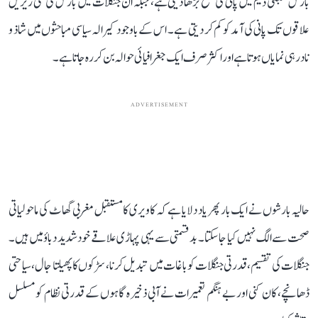
بارش کبنی ڈیم میں پانی کی سطح بڑھا دیتی ہے، جبکہ ان جنگلات میں بارش کی کمی زیریں
علاقوں تک پانی کی آمد کو کم کر دیتی ہے۔ اس کے باوجود کیرالہ سیاسی مباحثوں میں شاذ و
نادر ہی نمایاں ہوتا ہے اور اکثر صرف ایک جغرافیائی حوالہ بن کر رہ جاتا ہے۔
ADVERTISEMENT
حالیہ بارشوں نے ایک بار پھر یاد دلایا ہے کہ کاویری کا مستقبل مغربی گھاٹ کی ماحولیاتی
صحت سے الگ نہیں کیا جا سکتا۔ بدقسمتی سے یہی پہاڑی علاقے خود شدید دباؤ میں ہیں۔
جنگلات کی تقسیم، قدرتی جنگلات کو باغات میں تبدیل کرنا، سڑکوں کا پھیلتا جال، سیاحتی
ڈھانچے، کان کنی اور بے ہنگم تعمیرات نے آبی ذخیرہ گاہوں کے قدرتی نظام کو مسلسل