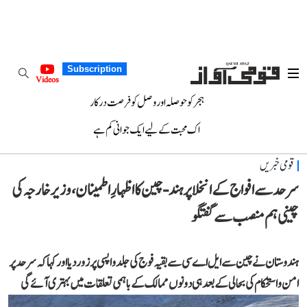
Subscription
Videos
ہجر کو حوصلہ اور وصل کو فرصت درکار
اک محبت کے لیے ایک جوانی کم ہے
قومی خبریں
سرحد سے افواج کے انخلا پر ہند-چین کا اظہارِ اطمینان، وزیر خارجہ کی
چینی ہم منصب سے گفتگو
ہندوستان نے چین سے ایل اے سی سے بقیہ فوج کی جلد واپسی پر زور دیا اور کہا کہ سرحد پر
امن و استحکام کی بحالی کے بعد ہی دونوں ممالک کے باہمی تعلقات میں بہتری آئے گی