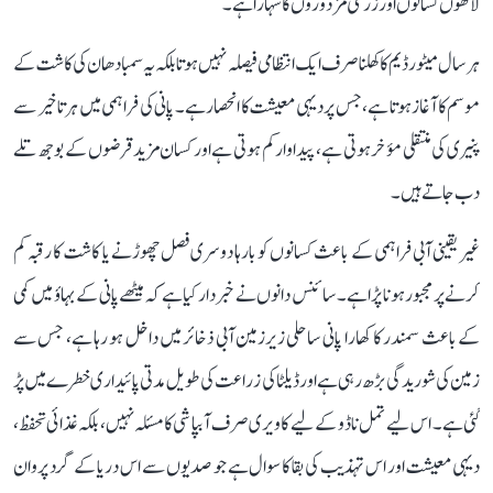
لاکھوں کسانوں اور زرعی مزدوروں کا سہارا ہے۔
ہر سال میٹور ڈیم کا کھلنا صرف ایک انتظامی فیصلہ نہیں ہوتا بلکہ یہ سمبا دھان کی کاشت کے
موسم کا آغاز ہوتا ہے، جس پر دیہی معیشت کا انحصار ہے۔ پانی کی فراہمی میں ہر تاخیر سے
پنیری کی منتقلی مؤخر ہوتی ہے، پیداوار کم ہوتی ہے اور کسان مزید قرضوں کے بوجھ تلے
دب جاتے ہیں۔
غیر یقینی آبی فراہمی کے باعث کسانوں کو بارہا دوسری فصل چھوڑنے یا کاشت کا رقبہ کم
کرنے پر مجبور ہونا پڑا ہے۔ سائنس دانوں نے خبردار کیا ہے کہ میٹھے پانی کے بہاؤ میں کمی
کے باعث سمندر کا کھارا پانی ساحلی زیرزمین آبی ذخائر میں داخل ہو رہا ہے، جس سے
زمین کی شوریدگی بڑھ رہی ہے اور ڈیلٹا کی زراعت کی طویل مدتی پائیداری خطرے میں پڑ
گئی ہے۔ اس لیے تمل ناڈو کے لیے کاویری صرف آبپاشی کا مسئلہ نہیں، بلکہ غذائی تحفظ،
دیہی معیشت اور اس تہذیب کی بقا کا سوال ہے جو صدیوں سے اس دریا کے گرد پروان