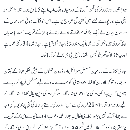
میزائلوں اور ڈرونز کی گھن گرج کے درمیان جنگ اب اپنے 15ویں دن میں داخل ہو
چکی ہے اور پورے خطے میں کشیدگی عروج پر ہے۔ اس خوفناک ہوئی صورتحال کے
درمیان ایران نے ایک بڑا قدم اٹھاتے ہوئے آبنائے ہرمز کے قریب سخت پابندیاں
عائد کر دی ہیں جس کی زد میں ایک ہندوستانی جہاز بھی آیا ہے۔ جہازمیں 34 رکنی عملہ ہے
اور یہ 36 لاکھ گھریلو گیس سلنڈر (ایل پی جی) لے کر آرہا تھا۔
جاری تنازعہ کے درمیان مسلسل میزائل اور ڈرون حملوں کے پیش نظر جہاز کے کپتان
وریندر وشوکرما اور ان کا عملہ ہندوستانی حکومت سے مدد کے لیے مسلسل فریاد کر رہا ہے۔
بتا دیں کہ یہ جہاز کویت کی مینا الاحمدی بندرگاہ سے گجرات کی دین دیال کانڈلا بندرگاہ کے
لیے روانہ ہوا تھا۔ تاہم 28 فروری سے اس سمندری راستے پر عائد کی گئی پابندیوں کی وجہ
سے جہاز آگے نہیں بڑھ سکا۔ فی الحال یہ جہاز متحدہ عرب امارات (یو اے ای) کے قریب
مینا صقر بندرگاہ کے علاقے میں لنگر انداز ہے اور آگے بڑھنے کے لیے اپنی باری کا انتظار کر