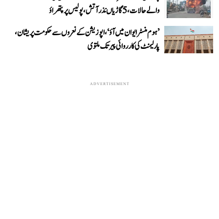
والے حالات، 5 گاڑیاں نذر آتش، پولیس پر پتھراؤ
’ہوم منسٹر ایوان میں آؤ‘، اپوزیشن کے نعروں سے حکومت پریشان،
پارلیمنٹ کی کارروائی پیر تک ملتوی
ADVERTISEMENT