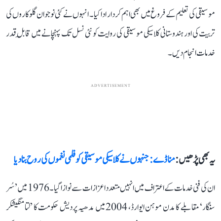
موسیقی کی تعلیم کے فروغ میں بھی اہم کردار ادا کیا۔ انہوں نے کئی نوجوان گلوکاروں کی
تربیت کی اور ہندوستانی کلاسیکی موسیقی کی روایت کو نئی نسل تک پہنچانے میں قابلِ قدر
خدمات انجام دیں۔
ADVERTISEMENT
یہ بھی پڑھیں :
منا ڈے: جنہوں نے کلاسیکی موسیقی کو فلمی نغموں کی روح بنا دیا
ان کی فنی خدمات کے اعتراف میں انہیں متعدد اعزازات سے نوازا گیا۔ 1976 میں ’سُر
سنگار‘ مقابلے کا مدن موہن ایوارڈ، 2004 میں مدھیہ پردیش حکومت کا ’لتا منگیشکر