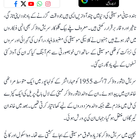
ہندوستانی موسیقی کی دنیا میں چند آوازیں ایسی ہیں جو وقت گزرنے کے باوجود اپنی تازگی،
تاثیر اور وقار برقرار رکھتی ہیں۔ معروف پلے بیک گلوکار سریش واڈکر بھی انہی فنکاروں
میں شمار ہوتے ہیں جنہوں نے کلاسیکی موسیقی کی مضبوط بنیاد، راگوں کی گہرائی اور سروں
کی نزاکت کو فلمی موسیقی کے ساتھ اس خوبصورتی سے ہم آہنگ کیا کہ ان کی آواز کئی
نسلوں کے لیے یادگار بن گئی۔
سریش ایشور واڈکر 7 اگست 1955 کو مہاراشٹر کے کولہاپور میں ایک متوسط مراٹھی
خاندان میں پیدا ہوئے۔ ان کے والد ایشور واڈکر ممبئی کے لال باغ، پریل کی ایک کپڑے
کی مل میں ملازم تھے جبکہ والدہ مزدوروں کے لیے کھانا تیار کرتی تھیں۔ بعد میں خاندان
گیرگاؤں منتقل ہو گیا، جہاں ان کی پرورش ہوئی۔
بچپن میں سریش واڈکر کا زیادہ شوق موسیقی کے بجائے کشتی سے تھا۔ وہ اسکول اور کالج