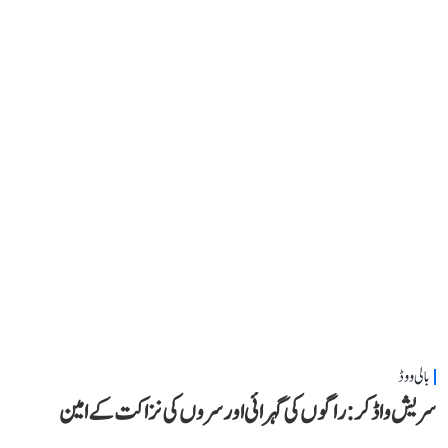
بالی ووڈ
سریش واڈکر: راگوں کی گہرائی اور سروں کی نزاکت کے امین