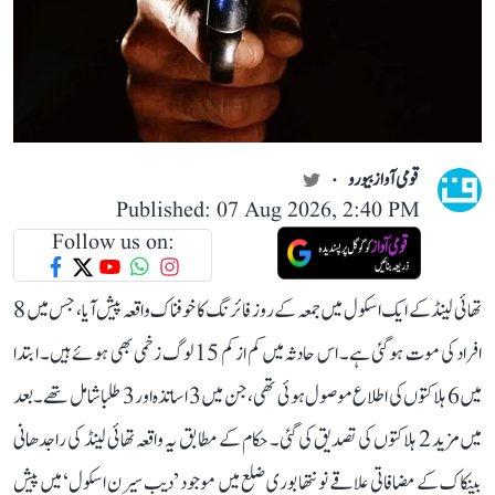
قومی آواز بیورو
Published: 07 Aug 2026, 2:40 PM
Follow us on:
تھائی لینڈ کے ایک اسکول میں جمعہ کے روز فائرنگ کا خوفناک واقعہ پیش آیا، جس میں 8
افراد کی موت ہو گئی ہے۔ اس حادثہ میں کم از کم 15 لوگ زخمی بھی ہوئے ہیں۔ ابتدا
میں 6 ہلاکتوں کی اطلاع موصول ہوئی تھی، جن میں 3 اساتذہ اور 3 طلبا شامل تھے۔ بعد
میں مزید 2 ہلاکتوں کی تصدیق کی گئی۔ حکام کے مطابق یہ واقعہ تھائی لینڈ کی راجدھانی
بینکاک کے مضافاتی علاقے نونتھابوری ضلع میں موجود ’دیب سیرن اسکول‘ میں پیش