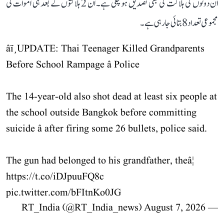
ان دونوں کی ہلاکت کی بھی تصدیق ہو چکی ہے۔ ان 2 ہلاکتوں کے بعد ہی اموات کی
مجموعی تعداد 8 بتائی جا رہی ہے۔
âï¸UPDATE: Thai Teenager Killed Grandparents
Before School Rampage â Police
The 14-year-old also shot dead at least six people at
the school outside Bangkok before committing
suicide â after firing some 26 bullets, police said.
The gun had belonged to his grandfather, theâ¦
https://t.co/iDJpuuFQ8c
pic.twitter.com/bFItnKo0JG
August 7, 2026
— RT_India (@RT_India_news)