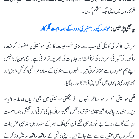
گلوکاروں میں اپنی جگہ مستحکم کر لی۔
یہ بھی پڑھیں :
مہندر کپور: سنہری دور کے ہمہ جہت گلوکار
سریش واڈکر کی گائیکی کی سب سے بڑی خصوصیت کلاسیکی موسیقی پر مضبوط گرفت،
راگوں کی گہرائی، سروں کی نزاکت اور جذبات کی بھرپور ترجمانی ہے۔ یہی خوبیاں انہیں
اپنے ہم عصروں سے ممتاز کرتی ہیں۔ انہوں نے ہندی کے علاوہ مراٹھی، کونکنی، اوڈیا اور
بھوجپوری زبانوں میں بھی اپنی آواز کا جادو جگایا۔
فلمی موسیقی کے ساتھ ساتھ انہوں نے بھکتی موسیقی میں بھی نمایاں خدمات انجام
دیں۔ ہنومان چالیسا، شیو تانڈو ستوتر، وِٹھل بھجن، سائی بابا کی آرتی اور گنیش وندنا سمیت
ان کے گائے ہوئے بے شمار مذہبی نغمے آج بھی ملک بھر کے مندروں، مذہبی تقریبات
اور گھروں میں عقیدت سے سنے جاتے ہیں۔ اپنی گائیکی کے ساتھ ساتھ سریش واڈکر نے