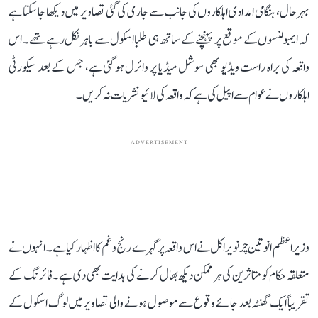
بہرحال، ہنگامی امدادی اہلکاروں کی جانب سے جاری کی گئی تصاویر میں دیکھا جا سکتا ہے
کہ ایمبولنسوں کے موقع پر پہنچنے کے ساتھ ہی طلبا اسکول سے باہر نکل رہے تھے۔ اس
واقعہ کی براہ راست ویڈیو بھی سوشل میڈیا پر وائرل ہو گئی ہے، جس کے بعد سیکورٹی
اہلکاروں نے عوام سے اپیل کی ہے کہ واقعہ کی لائیو نشریات نہ کریں۔
ADVERTISEMENT
وزیر اعظم انوتین چرنویراکل نے اس واقعہ پر گہرے رنج و غم کا اظہار کیا ہے۔ انہوں نے
متعلقہ حکام کو متاثرین کی ہر ممکن دیکھ بھال کرنے کی ہدایت بھی دی ہے۔ فائرنگ کے
تقریباً ایک گھنٹہ بعد جائے وقوع سے موصول ہونے والی تصاویر میں لوگ اسکول کے