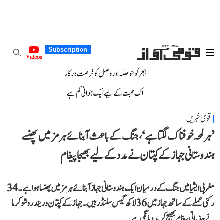
Subscription
Videos
ہجر کو حوصلہ اور وصل کو فرصت درکار
اک محبت کے لیے ایک جوانی کم ہے
قومی خبریں
’ہر لمحہ خوفناک لگتا ہے‘، جنگ کے باعث آبنائے ہرمز میں پھنسے
ہندوستانی جہاز کے کپتان نے مدد کے لیے بھیجا پیغام
مغربی ایشیا میں جنگ کے درمیان ایک ہندوستانی جہاز آبنائے ہرمز میں پھنسا ہوا ہے۔ 34
رکنی عملے کے ساتھ جہاز میں 36 لاکھ گیس سلنڈر ہیں۔ جہاز کے کپتان وریندر وشوکرما
نے جذباتی پیغام بھیج کرمدد مانگی ہے۔