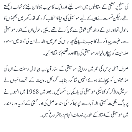
کی سطح پر کشتی کے مقابلوں میں حصہ لیتے اور ایک کامیاب پہلوان بننے کا خواب دیکھتے
تھے، لیکن قسمت نے ان کے لیے موسیقی کی دنیا کا انتخاب کر رکھا تھا۔ گھر میں بھجنوں کا
ماحول تھا اور ان کے والد بھی شوق سے گایا کرتے تھے۔ یہی ماحول ان کے اندر موسیقی
سے رغبت پیدا کرنے کا سبب بنا۔ پانچ چھ برس کی عمر میں والد نے ان کی آواز میں موجود
صلاحیت کو پہچان لیا اور موسیقی کی باقاعدہ تعلیم کا انتظام کیا۔
صرف آٹھ برس کی عمر میں روایتی موسیقی کے استاد آچاریہ جیا لال وسنت نے ان کی
صلاحیتوں کو پہچانتے ہوئے انہیں شاگرد بنایا۔ گروکل روایت کے تحت انہوں نے
سریش واڈکر کو کلاسیکی موسیقی کی باریکیاں سکھائیں۔ بعد میں 1968 میں انہوں نے
پریاگ سنگیت سمیتی، الہ آباد سے ’پربھاکر‘ کی سند حاصل کی اور ممبئی کے آریہ ودیا مندر
میں موسیقی کے استاد کے طور پر خدمات انجام دینا شروع کیں۔