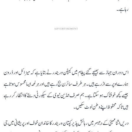
رہا ہے۔
ADVERTISEMENT
اس دوران جہاز سے بھیجے گئے پیغام میں کیپٹن وریندر نے بتایا ہے کہ میزائل اور ڈرون
ہمارے اوپر سے اڑ رہے ہیں۔ ہر طرف سائرن بج رہے ہیں اور ہر لمحہ ایسا محسوس ہوتا ہے
جیسے کچھ خوفناک ہو سکتا ہے۔ ہم صرف انڈین نیوی کے سیکورٹی دستے کا انتظار کر رہے
ہیں تاکہ محفوظ اپنے وطن لوٹ سکیں۔
دریں اثنا ممبئی کے دہیسر میں رہائش پذیر کپتان وریندر کا خاندان خوف اور پریشانی میں جی