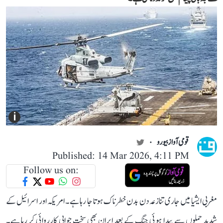
i
قومی آواز بیورو
Published: 14 Mar 2026, 4:11 PM
Follow us on:
مغربی ایشیا میں جاری تنازعہ دن بدن خطرناک ہوتا جا رہا ہے۔ امریکہ اور اسرائیل کے
شدید حملوں سے پیدا ہوئی جنگ کے بعد ایران بھی سخت جوابی کارروائی کر رہا ہے۔