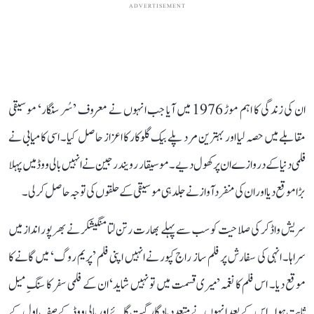
ADVERTISEMENT
ان کی زندگی کا اہم موڑ 1976 میں آیا جب انہوں نے معروف ’سُر سنگار‘ موسیقی
مقابلے میں حصہ لیا اور بہترین مرد پلے بیک گلوکار کا اعزاز حاصل کیا۔ اسی کامیابی نے
فلمی دنیا کے دروازے ان پر کھول دیے۔ موسیقار رویندر جین نے انہیں بالی ووڈ میں پہلا
بڑا موقع دیا اور ان کی منفرد آواز نے جلد ہی موسیقی کے حلقوں کی توجہ حاصل کر لی۔
سریش واڈکر کی صلاحیت کو سب سے پہلے بھارت رتن لتا منگیشکر نے بھرپور انداز میں
سراہا۔ انہی کی سفارش پر فلم ساز راج کپور نے انہیں اپنی فلم ’پریم روگ‘ میں گانے کا
موقع دیا۔ اس فلم کا نغمہ ’میری قسمت میں تو نہیں شاید‘ ان کے فلمی سفر کا سنگِ میل
ثابت ہوا۔ اس کے بعد انہوں نے متعدد یادگار گیت گائے اور بالی ووڈ کے صفِ اول کے