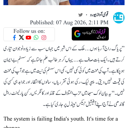
قومی آواز بیورو
Published: 07 Aug 2026, 2:11 PM
Follow us on:
’’پریاگ راج آ رہا ہوں... ملک کے اس شہر میں جہاں سب سے زیادہ نوجوان تیاری
کرتے ہیں۔ ایک بات صاف ہے... یہاں کر ہر طالب علم جانتا ہے کہ سسٹم بے ایمان
ہو چکا ہے۔ آپ کی محنت میں کوئی کمی نہیں، کمی اس سسٹم کی نیت میں ہے جو آپ کی محنت
کی قیمت نہیں دیتی۔ پیپر لیک، رکی ہوئی تقرریاں، سالوں کا انتظار اور جوابدہی کسی کی
نہیں۔‘‘ یہ بیان لوک سبھا میں حزب اختلاف کے قائد اور کانگریس رکن پارلیمنٹ راہل
گاندھی نے آج اپنے آفیشیل ’ایکس‘ ہینڈل پر جاری کیا ہے۔
The system is failing India's youth. It's time for a