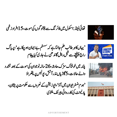
تھائی لینڈ: اسکول میں فائرنگ سے 8 لوگوں کی موت، 15 افراد زخمی
’یہاں کا ہر طالب علم جانتا ہے کہ سسٹم بے ایمان ہو چکا ہے‘، پریاگ
راج پہنچنے سے قبل راہل گاندھی نے جاری کیا پیغام
پٹنہ میں خوفناک سڑک حادثہ، 26 سالہ نوجوان کی موت کے بعد تشدد
والے حالات، 5 گاڑیاں نذر آتش، پولیس پر پتھراؤ
’ہوم منسٹر ایوان میں آؤ‘، اپوزیشن کے نعروں سے حکومت پریشان،
پارلیمنٹ کی کارروائی پیر تک ملتوی
ADVERTISEMENT