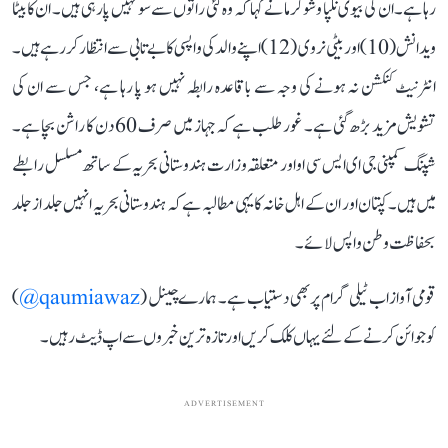
رہا ہے۔ ان کی بیوی نلپا وشوکرما نے کہا کہ وہ کئی راتوں سے سو نہیں پا رہی ہیں۔ ان کا بیٹا
ویدانش (10) اور بیٹی نروی (12) اپنے والد کی واپسی کا بے تابی سے انتظار کر رہے ہیں۔
انٹرنیٹ کنکشن نہ ہونے کی وجہ سے باقاعدہ رابطہ نہیں ہو پا رہا ہے، جس سے ان کی
تشویش مزید بڑھ گئی ہے۔ غور طلب ہے کہ جہاز میں صرف 60 دن کا راشن بچا ہے۔
شپنگ کمپنی جی ای ایس سی او اور متعلقہ وزارت ہندوستانی بحریہ کے ساتھ مسلسل رابطے
میں ہیں۔ کپتان اور ان کے اہل خانہ کا یہی مطالبہ ہے کہ ہندوستانی بحریہ انہیں جلد از جلد
بحفاظت وطن واپس لائے۔
قومی آواز اب ٹیلی گرام پر بھی دستیاب ہے۔ ہمارے چینل (
qaumiawaz@
)
کو جوائن کرنے کے لئے یہاں کلک کریں اور تازہ ترین خبروں سے اپ ڈیٹ رہیں۔
ADVERTISEMENT