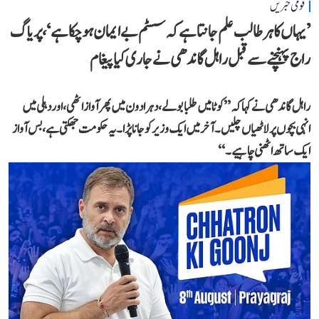
قومی خبریں
’یہاں کا ہر طالب علم جانتا ہے کہ سسٹم بے ایمان ہو چکا ہے‘، پریاگ
راج پہنچنے سے قبل راہل گاندھی نے جاری کیا پیغام
راہل گاندھی نے کہا کہ ’’کوٹا میں طلبا بولے، دہرادون میں پھر آواز اٹھی، اور دہلی میں
انہی بچوں پر لاٹھیاں چلیں۔ آخر میں ایک وزیر کو جانا پڑا۔ یہ حکومت جھکتی ہے، بس آواز
ایک ساتھ اٹھنی چاہیے۔‘‘