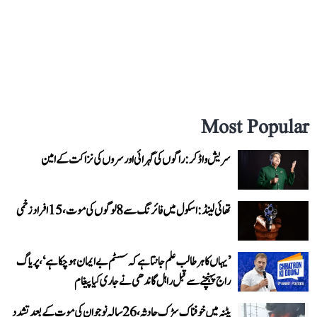
Most Popular
سریش واڈکر: راگوں کی گہرائی اور سروں کی نزاکت کے امین
تھائی لینڈ: اسکول میں فائرنگ سے 8 لوگوں کی موت، 15 افراد زخمی
’یہاں کا ہر طالب علم جانتا ہے کہ سسٹم بے ایمان ہو چکا ہے‘، پریاگ
راج پہنچنے سے قبل راہل گاندھی نے جاری کیا پیغام
پٹنہ میں خوفناک سڑک حادثہ، 26 سالہ نوجوان کی موت کے بعد تشدد