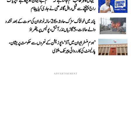
’یہاں کا ہر طالب علم جانتا ہے کہ سسٹم بے ایمان ہو چکا ہے‘، پریاگ
راج پہنچنے سے قبل راہل گاندھی نے جاری کیا پیغام
پٹنہ میں خوفناک سڑک حادثہ، 26 سالہ نوجوان کی موت کے بعد تشدد
والے حالات، 5 گاڑیاں نذر آتش، پولیس پر پتھراؤ
’ہوم منسٹر ایوان میں آؤ‘، اپوزیشن کے نعروں سے حکومت پریشان،
پارلیمنٹ کی کارروائی پیر تک ملتوی
ADVERTISEMENT