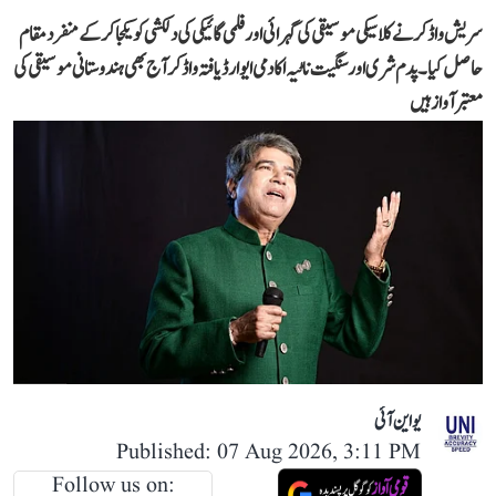
سریش واڈکر نے کلاسیکی موسیقی کی گہرائی اور فلمی گائیکی کی دلکشی کو یکجا کر کے منفرد مقام
حاصل کیا۔ پدم شری اور سنگیت ناٹیہ اکادمی ایوارڈ یافتہ واڈکر آج بھی ہندوستانی موسیقی کی
معتبر آواز ہیں
یو این آئی
Published: 07 Aug 2026, 3:11 PM
Follow us on: