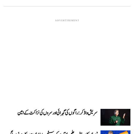
ADVERTISEMENT
سریش واڈکر: راگوں کی گہرائی اور سروں کی نزاکت کے امین