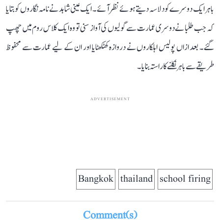
باہر ایک دوسرے کو دلاسہ دیتے ہوئے نظر آئے۔ ایک عینی شاہد نے نامہ نگاروں کو بتایا
کہ جب طلبا نے دوسری عمارت سے گولیوں کی آواز سنی تو وہ ایک کلاس روم میں چھپ
گئے۔ بعد ازاں پولیس اہلکاروں نے دروازہ کھٹکھٹایا اور ان کے لیے عمارت سے محفوظ
طریقے سے باہر نکلنے کا راستہ بنایا۔
ADVERTISEMENT
Bangkok
thailand
school firing
Comment(s)