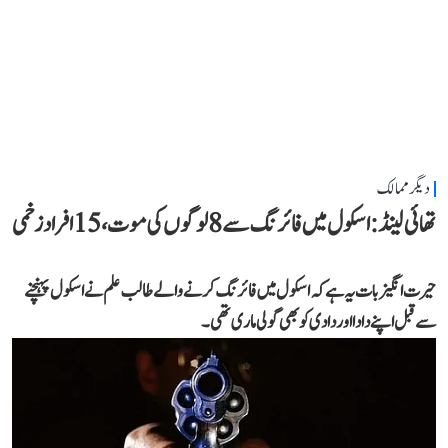
دیگر ممالک
تھائی لینڈ: اسکول میں فائرنگ سے 8 لوگوں کی موت، 15 افراد زخمی
حیرت انگیز بات یہ ہے کہ اسکول میں فائرنگ کرنے والے طالب علم نے اسکول پہنچنے
سے قبل اپنے دادا اور دادی کو بھی گولی ماری تھی۔