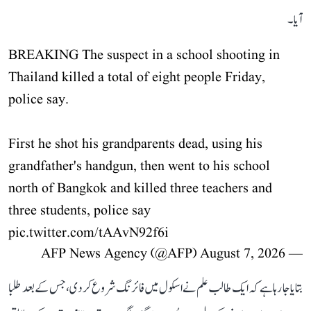
آیا۔
BREAKING The suspect in a school shooting in
Thailand killed a total of eight people Friday,
police say.
First he shot his grandparents dead, using his
grandfather's handgun, then went to his school
north of Bangkok and killed three teachers and
three students, police say
pic.twitter.com/tAAvN92f6i
August 7, 2026
— AFP News Agency (@AFP)
بتایا جا رہا ہے کہ ایک طالب علم نے اسکول میں فائرنگ شروع کر دی، جس کے بعد طلبا