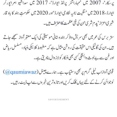
پرسکار‘، 2007 میں ’مہاراشٹر پرائڈ ایوارڈ‘، 2017 میں سداشیو امراپورکر
ایوارڈ، 2018 میں ’سنگیت ناٹیہ اکادمی ایوارڈ‘ اور 2020 میں حکومتِ ہند کا باوقار
شہری اعزاز ’پدم شری‘ ان کی فنی عظمت کا اعتراف ہیں۔
ستر برس کی عمر میں بھی سریش واڈکر ہندوستانی موسیقی کی ایک معتبر آواز سمجھے جاتے
ہیں۔ ان کی گائیکی اس حقیقت کی روشن مثال ہے کہ مضبوط کلاسیکی بنیاد، مسلسل ریاض
اور فن سے بے لوث وابستگی کسی بھی فنکار کو لازوال بنا دیتی ہے۔
قومی آواز اب ٹیلی گرام پر بھی دستیاب ہے۔ ہمارے چینل (
qaumiawaz@
)
کو جوائن کرنے کے لئے یہاں کلک کریں اور تازہ ترین خبروں سے اپ ڈیٹ رہیں۔
ADVERTISEMENT