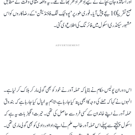
اور اساتذہ جان بچانے کے لیے اِدھر اُدھر بھاگنے لگے۔ یہ واقعہ مقامی وقت کے مطابق
صبح تقریباً 10 بجے پیش آیا۔ فوری طور پر ’پوہ ٹیک تنگ فاؤنڈیشن‘ کے رضاکاروں کو اس
مشہور سیکنڈری اسکول میں فائرنگ کی اطلاع دی گئی۔
ADVERTISEMENT
اس دوران پولیس حکام نے بتایا کہ حملہ آور نے خود کو بھی گولی مار کر ہلاک کر لیا ہے۔
انہوں نے کہا کہ حملے کی وجہ کا ابھی پتہ کیا جا رہا ہے، تاہم یہ خیال کیا جا رہا ہے کہ بندوق
حملہ آور نے اپنے خاندان کے کسی فرد سے حاصل کی تھی۔ حیرت انگیز بات یہ ہے کہ
اسکول پہنچنے سے پہلے اس حملہ آور طالب علم نے اپنے دادا اور دادی کو بھی گولی ماری تھی۔