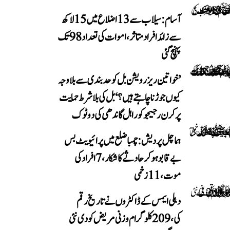
آسام: سیلاب سے 13 اضلاع میں 15 لاکھ
سے زائد افراد متاثر، اموات کی تعداد 98 تک
پہنچ گئی
’خواتین ریزرویشن بل کو حدبندی سے بلا وجہ
کیوں جوڑنا چاہتے ہیں؟‘ بل کی بلا شرط حمایت
پر کرن رجیجو کو راہل گاندھی کی دوٹوک
ہماچل پردیش: چمبا ضلع میں پرائیویٹ بس
بے قابو ہوکر حادثے کا شکار، 7 افراد کی
موت، 11 زخمی
دہلی ایمس کے ڈاکٹروں نے تاریخ رقم
کی، 209 کلوگرام وزنی مریض کو دی نئی