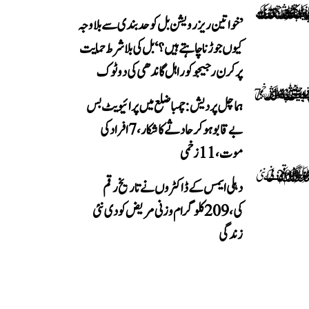
’خواتین ریزرویشن بل کو حدبندی سے بلا وجہ
کیوں جوڑنا چاہتے ہیں؟‘ بل کی بلا شرط حمایت
پر کرن رجیجو کو راہل گاندھی کی دوٹوک
ہماچل پردیش: چمبا ضلع میں پرائیویٹ بس
بے قابو ہوکر حادثے کا شکار، 7 افراد کی
موت، 11 زخمی
دہلی ایمس کے ڈاکٹروں نے تاریخ رقم
کی، 209 کلوگرام وزنی مریض کو دی نئی
زندگی