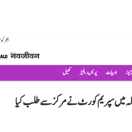
ہجر کو
ڈیوز
ادبیات
پریس ریلیز
کھیل
عاملہ میں سپریم کورٹ نے مرکز سے طلب کیا