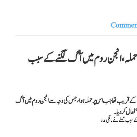
Comment
 حملہ، انجن روم میں آگ لگنے کے سبب
کے قریب تھا جب اس پر حملہ ہوا، جس کی وجہ سے انجن روم میں آگ
 فعال کر دیا۔