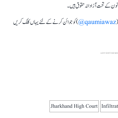
نون کے تحت آزادانہ حقوق ہیں۔
(
qaumiawaz@
) کو جوائن کرنے کے لئے یہاں کلک کریں
ADVERTISEM
Jharkhand High Court
Infiltra