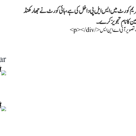
یم کورٹ میں ایس ایل پی داخل کی ہے، ہائی کورٹ نے جھارکھنڈ
ین کا نام تجویز کرے۔
ar