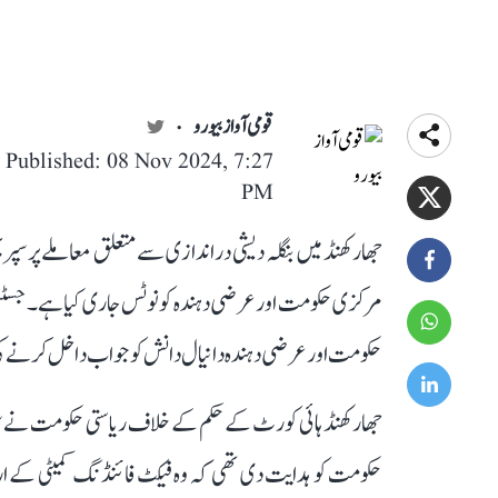
قومی آواز بیورو
Published: 08 Nov 2024, 7:27
PM
جھارکھنڈ میں بنگلہ دیشی دراندازی سے متعلق معاملے پر س
مرکزی حکومت اور عرضی دہندہ کو نوٹس جاری کیا ہے۔ جسٹس
حکومت اور عرضی دہندہ دانیال دانش کو جواب داخل کرنے کی ہدایت د
جھارکھنڈ ہائی کورٹ کے حکم کے خلاف ریاستی حکومت نے س
حکومت کو ہدایت دی تھی کہ وہ فیکٹ فائنڈنگ کمیٹی کے