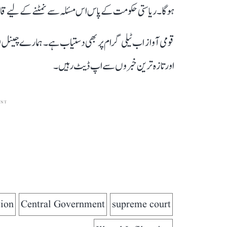
ہوگا۔ ریاستی حکومت کے پاس اس مسئلہ سے نمٹنے کے لیے قا
قومی آواز اب ٹیلی گرام پر بھی دستیاب ہے۔ ہمارے چینل 
اور تازہ ترین خبروں سے اپ ڈیٹ رہیں۔
ENT
tion
Central Government
supreme court