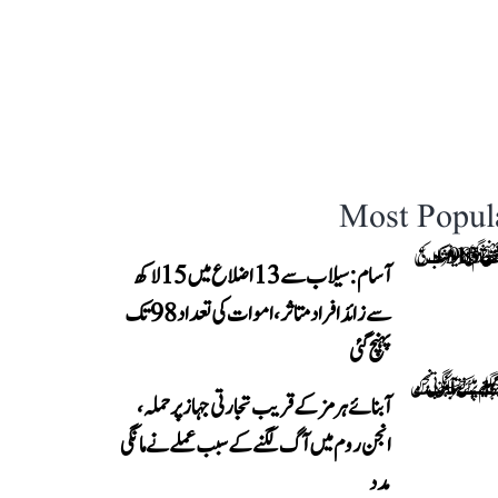
Most Popul
آسام: سیلاب سے 13 اضلاع میں 15 لاکھ
سے زائد افراد متاثر، اموات کی تعداد 98 تک
پہنچ گئی
آبنائے ہرمز کے قریب تجارتی جہاز پر حملہ،
انجن روم میں آگ لگنے کے سبب عملے نے مانگی
مدد