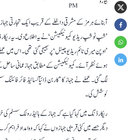
PM
آبنائے ہرمز کے مشرقی داخلے کے قریب ایک تجارتی جہاز 
’شپ ٹو شپ ریڈیو کمیونیکیشن‘ نے یہ اطلاع دی۔ یہ ریکارڈنگ
’اوپن میری ٹائم ریڈیو چینل‘ پر بھیجی گئی تھی۔ اس میں
ہوئے نظر آئے۔ کمیونیکیشن کے مطابق جہاز عمانی ساحل ک
لگ گئی۔ عملے نے جہاز کا ’کاربن ڈائیآکسائیڈ فائر فائٹنگ 
کوشش کی۔
ریکارڈنگ میں کہا گیا ہے کہ جہاز کے ہائیڈرولک سسٹم کی خ
دیگر حصے میں کئی قریبی جہازوں نے کہا کہ وہ امداد فراہم 