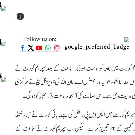
i
Follow us on:
پریم کورٹ میں جمعہ کو سماعت ہوئی۔ سماعت کے بعد سپریم کورٹ نے
 سدھانشو دھولیا اور جسٹس اے امان اللہ کی ڈویژنل بنچ نے مرکزی
ی ہے۔ اس معاملے کی آئندہ سماعت 3 دسمبر کو ہوگی۔
پریم کورٹ میں ایس ایل پی داخل کی ہے۔ ہائی کورٹ نے جھارکھنڈ
 اراکین کے نام تجویز کرے۔ لیکن اب سپریم کورٹ نے سماعت کے