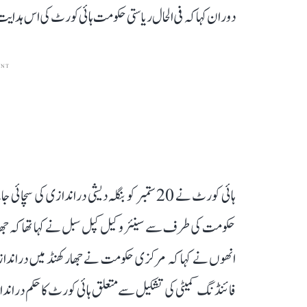
دوران کہا کہ فی الحال ریاستی حکومت ہائی کورٹ کی اس ہدای
ENT
ہائی کورٹ نے 20 ستمبر کو بنگلہ دیشی درانداز
حکومت کی طرف سے سینئر وکیل کپل سبل نے کہا تھا کہ جھ
انھوں نے کہا کہ مرکزی حکومت نے جھارکھنڈ میں دراندازی کا 
فائنڈنگ کمیٹی کی تشکیل سے متعلق ہائی کورٹ کا حکم دراند