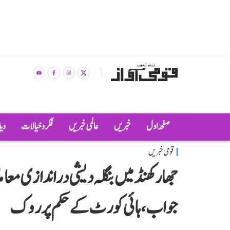
صفحہ اول
خبریں
عالمی خبریں
فکر و خیالات
وی
قومی خبریں
جھارکھنڈ میں بنگلہ دیشی دراندازی م
جواب، ہائی کورٹ کے حکم پر روک