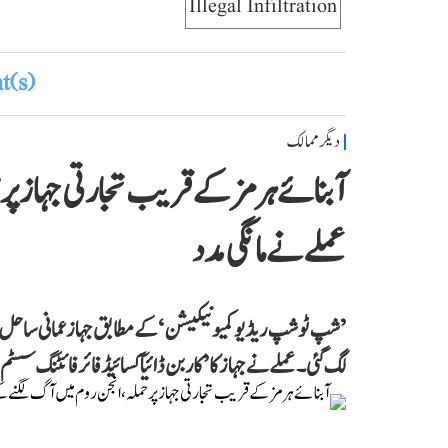
Illegal Infiltration
(s)
دیگر ممالک
آبنائے ہرمز کے قریب تجارتی جہاز پر
عملے نے مانگی مدد
’شپ ٹو شپ ریڈیو کمیونیکیشن‘ کے مطابق جہاز عمانی ساحل 
لگ گئی۔ عملے نے جہاز کا ’کاربن ڈائیآکسائیڈ فائر فائٹنگ سسٹم‘