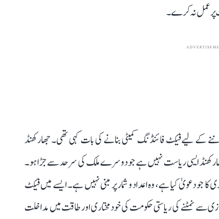
ت پر عمل نہ کرے۔
ADVERTISEM
ی کی سچائی جاننے کے لیے فیکٹ فائنڈنگ کمیٹی بنانے کی بات کہی تھی۔ جھارکھنڈ
ارکھنڈ ایسی ریاست نہیں ہے جو دوسرے ملک کی سرحد سے جڑا ہو۔
جو دعویٰ کیا ہے، وہ اعداد و شمار پر مبنی نہیں ہے۔ ایسے میں فیکٹ
ازی سے نمٹنے کی ریاستی حکومت کی خود مختاری اور طاقت میں مداخلت