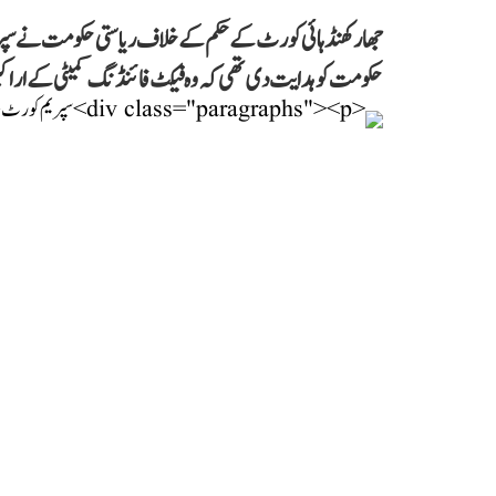
جھارکھنڈ ہائی کورٹ کے حکم کے خلاف ریاستی حکومت نے سپر
حکومت کو ہدایت دی تھی کہ وہ فیکٹ فائنڈنگ کمیٹی کے اراک