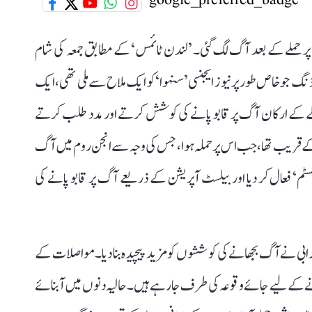
پر حملے کے بعد آگ لگ گئی۔ ’لندن ٹائمس‘ کے مطابق جمعہ کی شام
 جو خاص طور پر نیوز ایجنسی ’سنہوا‘ کو ایک ملاح سے ملی تھی، ایک
 عملے کے ارکان آگ پر قابو پانے کی کوشش کرتے اور مدد طلب کرتے
ے قریب تھا، جب اس پر حملہ ہوا، جس کی وجہ سے انجن روم میں آگ
سسٹم‘ فعال کر دیا اور بیلسٹ آپریشن کے ذریعے آگ پر قابو پانے کی
رابی نے آگ بجھانے کی کوششوں کو مزید پیچیدہ بنا دیا۔ مواصلات کے
کرنے کے لیے جائے وقوعہ کی طرف جا رہے ہیں۔ حالیہ دنوں میں آبنائے