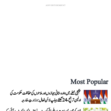
ADVERTISEMENT
Most Popular
خلیجی خطے میں ہندوستانی جہازوں اور ملاحوں کی حفاظت حکومت کی
اولین ترجیح، 24 گھنٹے ہیلپ لائن فعال: وزارتِ خارجہ