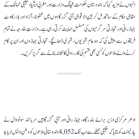
انہوں نے مزید کہا کہ ہندوستان حکومت شپنگ وزارت اور مغربی ایشیا و خلیجی ممالک کے
مقامی حکام کے ساتھ مل کر بین الاقوامی آبی گزرگاہوں میں محفوظ، آزاد اور بلا رکاوٹ
جہاز رانی اور تجارتی سرگرمیوں کی مسلسل حمایت کرتی رہی ہے۔ وزارتِ خارجہ نے تمام
فریقوں سے اپیل کی کہ وہ عام شہریوں، شہری ڈھانچے، تجارتی جہازوں اور ان پر کام
کرنے والے ملاحوں کو کسی بھی قسم کی کارروائی کا نشانہ بنانے سے گریز کریں۔
ADVERTISEMENT
ادھر مرکزی وزیر برائے بندرگاہ، جہاز رانی اور آبی گزرگاہیں سربانند سونووال نے
پارلیمنٹ کو بتایا کہ خلیجی خطے سے اب تک 4,052 ہندوستانی ملاحوں کو وطن واپس لایا جا