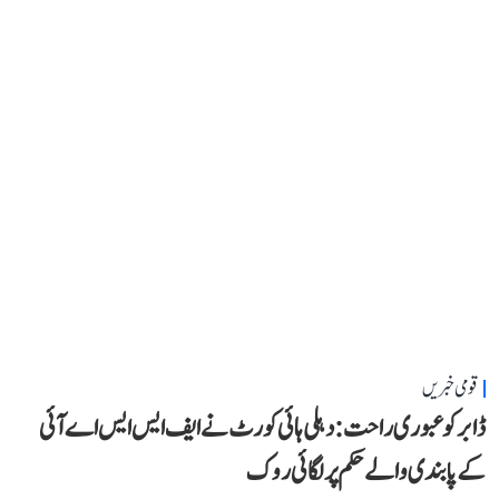
قومی خبریں
ڈابر کو عبوری راحت: دہلی ہائی کورٹ نے ایف ایس ایس اے آئی
کے پابندی والے حکم پر لگائی روک