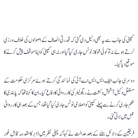
کمپنی کی جانب سے یہ بھی دلیل دی گئی کہ قدرتی انصاف کے اصولوں کی خلاف ورزی
کرتے ہوئے نہ تو کوئی شوکاز نوٹس جاری کیا گیا اور نہ ہی کمپنی کو اپنا موقف پیش کرنے کا
موقع دیا گیا۔
دوسری جانب ایف ایس ایس اے آئی کی نمائندگی کرتے ہوئے مرکزی حکومت کے
مستقل وکیل آشیش دکشت نے ریگولیٹر کی کارروائی کا دفاع کیا۔ ان کا کہنا تھا کہ پابندی کا
حکم جاری کرنے سے پہلے کمپنی کو اصلاحی نوٹس جاری کیا گیا تھا، جس کے بعد ہی کارروائی
عمل میں لائی گئی۔
فریقین کے دلائل سننے کے بعد عدالت نے کہا کہ پہلی نظر میں ڈابر کا مقدمہ قابل غور