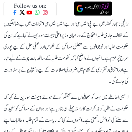
Follow us on:
رانچی: جھارکھنڈ میں جے پی ایس سی اور جے ایس ایس سی امتحانات میں بے ضابطگیوں
کے خلاف جاری طلبہ احتجاج کے درمیان وزیر اعلیٰ ہیمنت سورین نے کہا ہے کہ ان کی
حکومت طلبہ اور نوجوانوں سے متعلق مسائل کے ٹھوس اور عملی حل کے لیے پوری
طرح پُرعزم ہے۔ انہوں نے واضح کیا کہ حکومت طلبہ کے ساتھ بات چیت کے لیے تیار
ہے اور امتحانی و تقرری کے نظام میں ضروری اصلاحات کے لیے وسیع پیمانے پر مشاورت
کی جائے گی۔
اسمبلی احاطے میں جمعہ کو صحافیوں سے گفتگو کرتے ہوئے ہیمنت سورین نے کہا کہ
حکومت نے طلبہ کو مذاکرات کا راستہ پہلے ہی بتا دیا ہے اور وہ ان کے مسائل کو سنجیدگی
سے سننے کی خواہش رکھتی ہے۔ انہوں نے کہا کہ ریاست کے تمام طلبہ و طالبات اپنے
خیالات اور تجاویز حکومت تک پہنچا سکتے ہیں تاکہ ایسا نظام تیار کیا جا سکے جو طلبہ کے مفاد