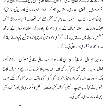
وزارتِ خارجہ کے ترجمان رندھیر جیسوال نے ہفتہ وار پریس بریفنگ کے دوران کہا کہ
حکومت بین الاقوامی سمندری راستوں پر کام کرنے والے ہندوستانی ملاحوں کی سلامتی کو
انتہائی اہمیت دیتی ہے۔ انہوں نے بتایا کہ خلیجی خطے میں تعینات تمام ہندوستانی مشن
شپنگ وزارت، متعلقہ ممالک کے میری ٹائم حکام اور دیگر متعلقہ اداروں کے ساتھ
مسلسل رابطے میں رہتے ہیں، تاکہ اگر کسی ہندوستانی ملاح یا ہندوستانی پرچم والے جہاز کو
مدد درکار ہو تو فوری کارروائی کی جا سکے۔
رندھیر جیسوال نے بتایا کہ بیرونِ ملک موجود ہندوستانی سفارتی مشنوں نے 24 گھنٹے
فعال ہیلپ لائنیں بھی قائم کر رکھی ہیں۔ ان ہیلپ لائنوں کے ذریعے نہ صرف ملاح
بلکہ ضرورت مند دیگر ہندوستانی شہری بھی کسی بھی وقت مدد حاصل کر سکتے ہیں۔
انہوں نے کہا کہ یہ ہیلپ لائنیں گزشتہ کئی ماہ سے بلا تعطل کام کر رہی ہیں اور آئندہ بھی
اپنی خدمات جاری رکھیں گی۔