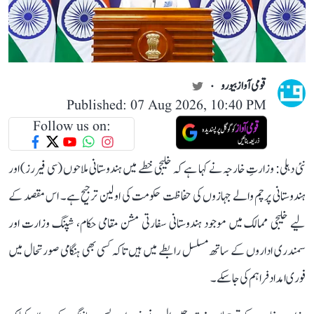
قومی آواز بیورو
Published: 07 Aug 2026, 10:40 PM
Follow us on:
نئی دہلی: وزارتِ خارجہ نے کہا ہے کہ خلیجی خطے میں ہندوستانی ملاحوں (سی فیررز) اور
ہندوستانی پرچم والے جہازوں کی حفاظت حکومت کی اولین ترجیح ہے۔ اس مقصد کے
لیے خلیجی ممالک میں موجود ہندوستانی سفارتی مشن مقامی حکام، شپنگ وزارت اور
سمندری اداروں کے ساتھ مسلسل رابطے میں ہیں تاکہ کسی بھی ہنگامی صورتحال میں
فوری امداد فراہم کی جا سکے۔