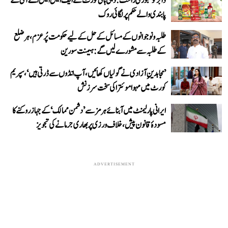
ڈابر کو عبوری راحت: دہلی ہائی کورٹ نے ایف ایس ایس اے آئی کے
پابندی والے حکم پر لگائی روک
طلبہ و نوجوانوں کے مسائل کے حل کے لیے حکومت پُرعزم، ہر ضلع
کے طلبہ سے مشورے لیں گے: ہیمنت سورین
’مجاہدینِ آزادی نے گولیاں کھائیں، آپ انڈوں سے ڈرتی ہیں‘، سپریم
کورٹ میں مہوا موئترا کی سخت سرزنش
ایرانی پارلیمنٹ میں آبنائے ہرمز سے ’دشمن ممالک‘ کے جہاز روکنے کا
مسودۂ قانون پیش، خلاف ورزی پر بھاری جرمانے کی تجویز
ADVERTISEMENT