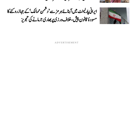
ایرانی پارلیمنٹ میں آبنائے ہرمز سے ’دشمن ممالک‘ کے جہاز روکنے کا
مسودۂ قانون پیش، خلاف ورزی پر بھاری جرمانے کی تجویز
ADVERTISEMENT