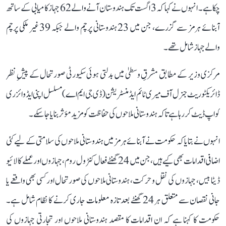
چکا ہے۔ انہوں نے کہا کہ 3 اگست تک ہندوستان آنے والے 62 جہاز کامیابی کے ساتھ
آبنائے ہرمز سے گزرے، جن میں 23 ہندوستانی پرچم والے جبکہ 39 غیر ملکی پرچم
والے جہاز شامل تھے۔
مرکزی وزیر کے مطابق مشرقِ وسطیٰ میں بدلتی ہوئی سکیورٹی صورتحال کے پیشِ نظر
ڈائریکٹوریٹ جنرل آف میری ٹائم ایڈمنسٹریشن (ڈی جی ایم اے) مسلسل اپنی ایڈوائزری
کو اپ ڈیٹ کر رہا ہے تاکہ ہندوستانی ملاحوں کی حفاظت کو مزید مؤثر بنایا جا سکے۔
انہوں نے بتایا کہ حکومت نے آبنائے ہرمز میں ہندوستانی ملاحوں کی سلامتی کے لیے کئی
اضافی اقدامات بھی کیے ہیں، جن میں 24 گھنٹے فعال کنٹرول روم، جہازوں اور عملے کا لائیو
ڈیٹا بیس، جہازوں کی نقل و حرکت، ہندوستانی ملاحوں کی صورتحال اور کسی بھی واقعے یا
جانی نقصان سے متعلق ہر 24 گھنٹے بعد تازہ معلومات جاری کرنے کا نظام شامل ہے۔
حکومت کا کہنا ہے کہ ان اقدامات کا مقصد ہندوستانی ملاحوں اور تجارتی جہازوں کی