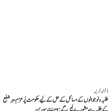
قومی خبریں
طلبہ و نوجوانوں کے مسائل کے حل کے لیے حکومت پُرعزم، ہر ضلع
کے طلبہ سے مشورے لیں گے: ہیمنت سورین