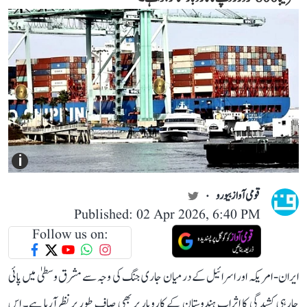
i
قومی آواز بیورو
Published: 02 Apr 2026, 6:40 PM
Follow us on:
ایران- امریکہ اور اسرائیل کے درمیان جاری جنگ کی وجہ سے مشرق وسطیٰ میں پائی
جارہی کشیدگی کا اثراب ہندوستان کے کاروبار پر بھی صاف طور پرنظرآرہا ہے۔ اس