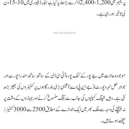
پریمیم بھی 1,200-2,400 ڈالر سے بڑھا دیا گیا ہے جبکہ ڈیلیوری میں 10-15 دن
کی تاخیر ہو رہی ہے۔
ADVERTISEMENT
موجودہ حالات میں جے پور کے کنک پورہ آئی سی ڈی کے ساتھ ساتھ مندرا پورٹ اور
جواہر لعل نہرو پورٹ (جے این پی اے) جیسی بڑی بندرگاہوں پر کنٹینروں کی بھیڑ بڑھ
گئی ہے۔ وہیں شپنگ کمپنیوں کی جانب سے بکنگ منسوخ کرنے اور جہازوں کے وقت پر
نہ پہنچنے کی وجہ سے ملک بھر میں ایک اندازے کے مطابق 2500 سے 3000 کنٹینرز
پھنسے ہوئے ہیں۔