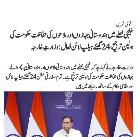
قومی خبریں
خلیجی خطے میں ہندوستانی جہازوں اور ملاحوں کی حفاظت حکومت کی
اولین ترجیح، 24 گھنٹے ہیلپ لائن فعال: وزارتِ خارجہ
وزارتِ خارجہ نے کہا ہے کہ خلیجی خطے میں ہندوستانی ملاحوں اور ہندوستانی پرچم والے
جہازوں کی حفاظت حکومت کی اولین ترجیح ہے۔ تمام سفارتی مشن 24 گھنٹے ہیلپ لائن
اور مقامی حکام کے ساتھ رابطے میں ہیں