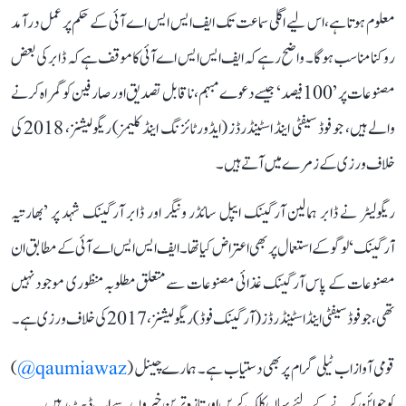
معلوم ہوتا ہے، اس لیے اگلی سماعت تک ایف ایس ایس اے آئی کے حکم پر عمل درآمد
روکنا مناسب ہوگا۔ واضح رہے کہ ایف ایس ایس اے آئی کا موقف ہے کہ ڈابر کی بعض
مصنوعات پر ’100 فیصد‘ جیسے دعوے مبہم، ناقابل تصدیق اور صارفین کو گمراہ کرنے
والے ہیں، جو فوڈ سیفٹی اینڈ اسٹینڈرڈز (ایڈورٹائزنگ اینڈ کلیمز) ریگولیشنز، 2018 کی
خلاف ورزی کے زمرے میں آتے ہیں۔
ریگولیٹر نے ڈابر ہمالین آرگینک ایپل سائڈر ونیگر اور ڈابر آرگینک شہد پر ’بھارتیہ
آرگینک‘ لوگو کے استعمال پر بھی اعتراض کیا تھا۔ ایف ایس ایس اے آئی کے مطابق ان
مصنوعات کے پاس آرگینک غذائی مصنوعات سے متعلق مطلوبہ منظوری موجود نہیں
تھی، جو فوڈ سیفٹی اینڈ اسٹینڈرڈز (آرگینک فوڈ) ریگولیشنز، 2017 کی خلاف ورزی ہے۔
قومی آواز اب ٹیلی گرام پر بھی دستیاب ہے۔ ہمارے چینل (
qaumiawaz@
)
کو جوائن کرنے کے لئے یہاں کلک کریں اور تازہ ترین خبروں سے اپ ڈیٹ رہیں۔