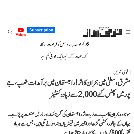
Subscription
Videos
ہجر کو حوصلہ اور وصل کو فرصت درکار
اک محبت کے لیے ایک جوانی کم ہے
قومی خبریں
مشرق وسطیٰ میں بحران کا اثر! راجستھان میں برآمدات ٹھپ، جے
پور میں پھنس گئے 2,000 سے زیادہ کنٹینر
موجودہ بحران کا سب سے زیادہ اثرراجستھان کی گرینائٹ اورماربل صنعت پر پڑا ہے۔
یہاں کے جالور، کشن گڑھ اور اجمیر میں فیکٹریاں بند ہونے لگی ہیں، جس سے ہرماہ
تقریباً 800 کروڑ روپے کا کاروبار متاثر ہوا ہے۔