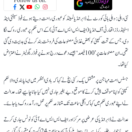
Follow us on:
نئی دہلی: دہلی ہائی کورٹ نے ڈابر انڈیا لمیٹڈ کو عبوری راحت دیتے ہوئے فوڈ سیفٹی اینڈ
اسٹینڈرڈز اتھارٹی آف انڈیا (ایف ایس ایس اے آئی) کے اس حکم پر عبوری روک لگا
دی، جس کے تحت کمپنی کو بعض غذائی مصنوعات کی فروخت بند کرنے کی ہدایت دی گئی
تھی۔ ان مصنوعات پر ’100 فیصد‘ جیسے دعوے درج ہونے پر فوڈ ریگولیٹر نے اعتراض
کیا تھا۔
جسٹس امت مہاجن پر مشتمل یک رکنی بنچ نے کہا کہ بادی النظر میں ایسا پابندی والا حکم
کمپنی کو اپنا موقف پیش کرنے کا موقع دیے بغیر جاری نہیں کیا جانا چاہیے تھا۔ عدالت
نے اپنے عبوری حکم میں کہا کہ اگلی سماعت تک متنازعہ حکم پر عمل درآمد روک دیا جائے۔
عدالت نے ڈابر انڈیا کی عرضی پر مرکز اور ایف ایس ایس اے آئی کو نوٹس جاری کرتے
ہوئے جواب طلب کیا ہے۔ اس معاملے کی آئندہ سماعت 24 اگست کو مقرر کی گئی ہے۔