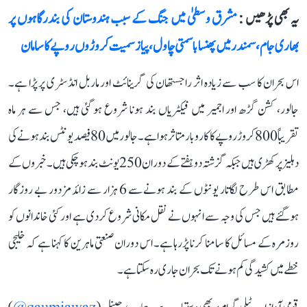
یہ بھی پڑھیں :
مشرق وسطیٰ میں جنگ کے سبب ہندوستان کی بندرگاہوں پر
بھاری جام، سمندر میں پھنسا باسمتی چاول، پیاز سمیت کروڑوں روپے کا سامان
اس بحران کا سب سے زیادہ اثر راجستھان کی گرینائٹ اور ماربل انڈسٹری پر پڑا ہے۔
جالور، کشن گڑھ اور اجمیر میں فیکٹریاں بند ہونا شروع ہو گئی ہیں، جس سے ہر ماہ
تقریباً 800 کروڑ روپے کا کاروبار متاثر ہوا ہے۔ جالور میں 80 فیصد یونٹس بند ہونے کی
دہلیز پر کھڑی ہیں جبکہ گزشتہ دو ہفتے کے دوران 250 یونٹ بند ہو چکی ہیں۔ خبروں کے
مطابق اس طرح لگاتار یونٹوں کے بند ہونے سے 6 ہزار سے زائد مزدور بے روزگار
ہوگئے ہیں جس کی وجہ سے انہوں نے نقل مکانی شروع کردی ہے اور کئی خاندانوں کو
روزمرہ کے مسائل کا سامنا کرنا پڑرہا ہے۔ اس دوران صنعتی ماہرین کا کہنا ہے کہ خلیجی
خطے میں کشیدگی کم ہونے تک بحران جاری رہ سکتا ہے۔