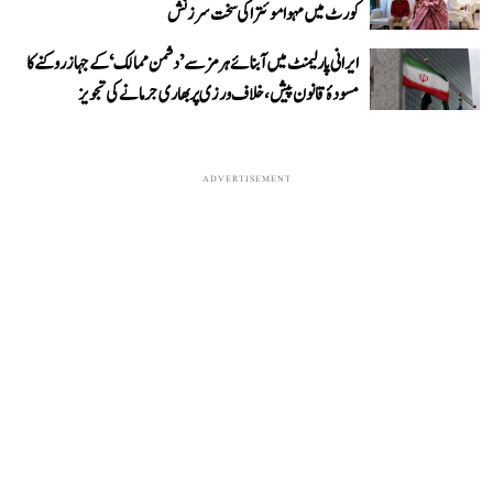
کورٹ میں مہوا موئترا کی سخت سرزنش
ایرانی پارلیمنٹ میں آبنائے ہرمز سے ’دشمن ممالک‘ کے جہاز روکنے کا
مسودۂ قانون پیش، خلاف ورزی پر بھاری جرمانے کی تجویز
ADVERTISEMENT