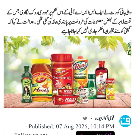
دہلی ہائی کورٹ نے ایف ایس ایس اے آئی کے اس حکم پر عبوری روک لگا دی جس کے
تحت ڈابر کے بعض مصنوعات کی فروخت پر پابندی عائد کی گئی تھی۔ عدالت نے کہا کہ
کمپنی کو سنے بغیر ایسا حکم جاری نہیں کیا جانا چاہیے
قومی آواز بیورو
Published: 07 Aug 2026, 10:14 PM