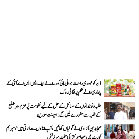
ڈابر کو عبوری راحت: دہلی ہائی کورٹ نے ایف ایس ایس اے آئی کے
پابندی والے حکم پر لگائی روک
طلبہ و نوجوانوں کے مسائل کے حل کے لیے حکومت پُرعزم، ہر ضلع
کے طلبہ سے مشورے لیں گے: ہیمنت سورین
’مجاہدینِ آزادی نے گولیاں کھائیں، آپ انڈوں سے ڈرتی ہیں‘، سپریم
کورٹ میں مہوا موئترا کی سخت سرزنش