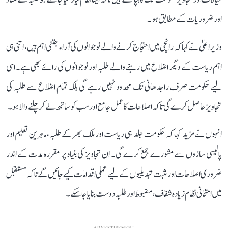
اور ضروریات کے مطابق ہو۔
وزیر اعلیٰ نے کہا کہ رانچی میں احتجاج کرنے والے نوجوانوں کی آراء جتنی اہم ہیں، اتنی ہی
اہم ریاست کے دیگر اضلاع میں رہنے والے طلبہ اور نوجوانوں کی رائے بھی ہے۔ اسی
لیے حکومت صرف راجدھانی تک محدود نہیں رہے گی بلکہ تمام اضلاع سے طلبہ کی
تجاویز حاصل کرے گی تاکہ اصلاحات کا عمل جامع اور سب کو ساتھ لے کر چلنے والا ہو۔
انہوں نے مزید کہا کہ حکومت جلد ہی ریاست اور ملک بھر کے طلبہ، ماہرین تعلیم اور
پالیسی سازوں سے مشورے جمع کرے گی۔ ان تجاویز کی بنیاد پر مقررہ مدت کے اندر
ضروری اصلاحات اور مثبت تبدیلیوں کے لیے عملی اقدامات کیے جائیں گے تاکہ مستقبل
میں امتحانی نظام زیادہ شفاف، مضبوط اور طلبہ دوست بنایا جا سکے۔