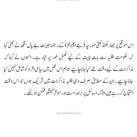
ADVERTISEMENT
اس موقع پر جھارکھنڈ مکتی مورچہ (جے ایم ایم) کے رہنما جینت جے پال سنگھ نے بھی کہا
کہ حکومت طلبہ سے بات چیت کے لیے مکمل طور پر تیار ہے۔ انہوں نے کہا کہ
مذاکرات کے لیے وقت طے کیا جانا چاہیے، تاہم اس عمل میں سیاسی افراد کو شامل نہیں کیا
جانا چاہیے۔ ان کے مطابق صرف وہی طلبہ مذاکرات میں شریک ہوں جو اس وقت
احتجاج کر رہے ہیں، تاکہ مسائل پر براہ راست اور مؤثر گفتگو ممکن ہو سکے۔
ADVERTISEMENT