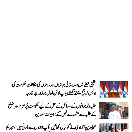
خلیجی خطے میں ہندوستانی جہازوں اور ملاحوں کی حفاظت حکومت کی
اولین ترجیح، 24 گھنٹے ہیلپ لائن فعال: وزارتِ خارجہ
طلبہ و نوجوانوں کے مسائل کے حل کے لیے حکومت پُرعزم، ہر ضلع
کے طلبہ سے مشورے لیں گے: ہیمنت سورین
’مجاہدینِ آزادی نے گولیاں کھائیں، آپ انڈوں سے ڈرتی ہیں‘، سپریم