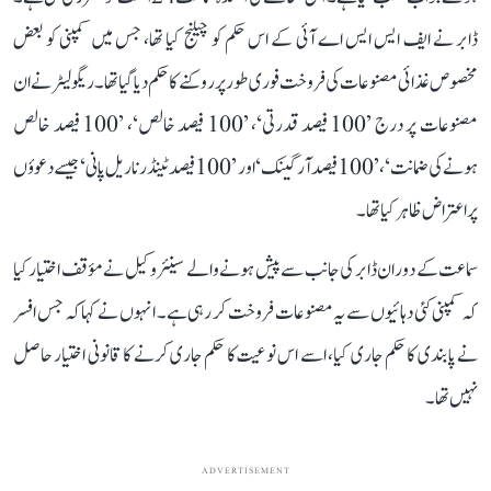
ڈابر نے ایف ایس ایس اے آئی کے اس حکم کو چیلنج کیا تھا، جس میں کمپنی کو بعض
مخصوص غذائی مصنوعات کی فروخت فوری طور پر روکنے کا حکم دیا گیا تھا۔ ریگولیٹر نے ان
مصنوعات پر درج ’100 فیصد قدرتی‘، ’100 فیصد خالص‘، ’100 فیصد خالص
ہونے کی ضمانت‘، ’100 فیصد آرگینک‘ اور ’100 فیصد ٹینڈر ناریل پانی‘ جیسے دعوؤں
پر اعتراض ظاہر کیا تھا۔
سماعت کے دوران ڈابر کی جانب سے پیش ہونے والے سینئر وکیل نے مؤقف اختیار کیا
کہ کمپنی کئی دہائیوں سے یہ مصنوعات فروخت کر رہی ہے۔ انہوں نے کہا کہ جس افسر
نے پابندی کا حکم جاری کیا، اسے اس نوعیت کا حکم جاری کرنے کا قانونی اختیار حاصل
نہیں تھا۔
ADVERTISEMENT