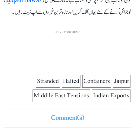
قومی آواز اب ٹیلی گرام پر بھی دستیاب ہے۔ ہمارے چینل (
qaumiawaz@
)
کو جوائن کرنے کے لئے یہاں کلک کریں اور تازہ ترین خبروں سے اپ ڈیٹ رہیں۔
ADVERTISEMENT
Stranded
Halted
Containers
Jaipur
Middile East Tensions
Indian Exports
Comment(s)