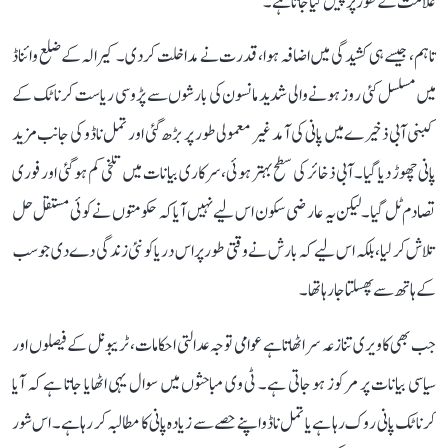
علامت کے طور پر پیش کیا جاتا ہے۔
تاہم، جیسے ہی کشیدگی میں اضافہ ہوا، قدرت نے مداخلت کر دی۔ کیرالہ کے ضلع وائناڈ
میں مسلسل کئی روز ہونے والی شدید مانسون کی بارشوں سے پڑوسی ریاست کرناٹک کے
کبنی آبی ذخیرے میں پانی کی آمد غیر معمولی طور پر بڑھ گئی اور تمل ناڈو کی جانب مزید
پانی چھوڑ دیا گیا۔ آبی ذخائر کی سطح بہتر ہوئی، سرکاری بیانات میں تلخی کم ہو گئی اور فوری
تصادم ٹل گیا۔ لیکن یہ عارضی سکون اس لیے نہیں آیا کہ حکومتوں نے کوئی مستقل حل
تلاش کر لیا، بلکہ اس لیے کہ بارش نے وقتی طور پر اس دریا کو نئی زندگی دے دی جو سب
کے ہاتھ سے پھسلتا جا رہا تھا۔
جب بھی کاویری تنازعہ سر اٹھاتا ہے عوامی توجہ عدالتی احکامات، ٹریبونل کے فیصلوں اور
سیاسی بیانات پر مرکوز ہو جاتی ہے۔ ٹی وی مباحثوں میں سوال یہی اٹھایا جاتا ہے کہ آیا
کرناٹک پانی روک رہا ہے یا تمل ناڈو اپنے حصے سے زیادہ پانی کا مطالبہ کر رہا ہے۔ اس شور