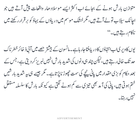
متوازن بارش ہونے کے بجائے اب اکثر ایسے موسلادھار واقعات پیش آتے ہیں جو
اچانک سیلاب تو لے آتے ہیں، مگر خشک موسم میں دریاؤں کے بہاؤ کو برقرار رکھنے میں
ناکام رہتے ہیں۔‘‘
یوں کاویری اب انتہاؤں کا دریا بنتا جا رہا ہے۔ مانسون کے بیشتر حصے میں آبی ذخائر خطرناک
حد تک خالی رہتے ہیں، لیکن چند ہی دنوں کی شدید بارش انہیں لبریز کر دیتی ہے، جس کے
بعد حکام کو بڑی مقدار میں پانی نیچے کی سمت چھوڑنا پڑتا ہے۔ مگر جیسے ہی یہ شدید بارشیں
ختم ہوتی ہیں، پانی کی آمد بھی تیزی سے کم ہونے لگتی ہے کیونکہ بارش کا سلسلہ مستقل
نہیں رہتا۔
ADVERTISEMENT