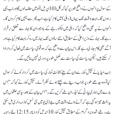
کے سوال پر انہوں نے واضح طور پر کہا کہ کل (10 اپریل) کو میں حلف لوں گا اور اب یہی
رہوں گا۔ بہت وقت تک یہاں (دہلی) میں کام کیا ہے، اب پھر سے یہیں کام کروں گا۔
انہوں نے یہ بھی واضح کیا کہ دہلی میں ایکٹو رہنے کے باوجود ان کا بہار سے تعلق برقرار
رہے گا۔ بہار کے وزیر اعلیٰ کے مطابق اتنے سالوں تک بہار میں رہ کر بہت کام کیا ہے اور
آگے بھی کام جاری رہے گا۔ اس بیان سے واضح ہے کہ وہ قومی سیاست میں فعال کردار ادا
کر سکتے ہیں، لیکن ریاست کی سیاست سے مکمل طور پر دوری نہیں بنائیں گے۔
جب میڈیا نے نتیش کمار سے ان کے بیٹے نشانت کمار کی سیاست میں کردار کو لے کر سوال
کیا تو وہ سیدھے طور پر جواب دینے سے بچتے ہوئے نظر آئے۔ نتیش کمار نے کہا کہ ’’اس
بارے میں ہماری پارٹی کے لیڈران طے کریں گے۔‘‘ اس بیان کے بعد سیاسی حلقوں میں
یہ بحث تیز ہو گئی ہے کہ آنے والے وقت میں جے ڈی یو میں نئی نسل کو ذمہ داری مل سکتی
ہے۔ طے شدہ پروگرام کے مطابق نتیش کمار 10 اپریل کو دوپہر 12:15 بجے راجیہ