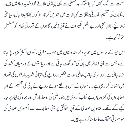
صحت سے الگ نہیں کیا جا سکتا۔ بدقسمتی سے یہی پہاڑی علاقے خود شدید دباؤ میں ہیں۔
جنگلات کی تقسیم، قدرتی جنگلات کو باغات میں تبدیل کرنا، سڑکوں کا پھیلتا جال، سیاحتی
ڈھانچے، کان کنی اور بے ہنگم تعمیرات نے آبی ذخیرہ گاہوں کے قدرتی نظام کو مسلسل
متاثر کیا ہے۔
ایل نینو کے برسوں میں جزیرہ نما ہندوستان میں جنوب مغربی مانسون اکثر کمزور پڑ جاتا
ہے، جس سے آبی ذخائر میں پانی کی آمد گھٹ جاتی ہے اور ریاستوں کے درمیان کشیدگی
بڑھ جاتی ہے۔ دوسری جانب عالمی حدت مختصر دورانیے کی انتہائی شدید بارشوں کی تعداد
میں اضافہ کر رہی ہے۔ مانسون کے اس بدلتے ہوئے رویے نے پانی کی تقسیم کے ان
معاہدوں کی کمزوریاں بے نقاب کر دی ہیں جو ماضی کی اوسط بارش اور بہاؤ کی بنیاد پر تیار
کیے گئے تھے۔ بیسویں صدی کے آبی حقائق پر مبنی معاہدے اب اکیسویں صدی کی
موسمیاتی حقیقت کا سامنا کر رہے ہیں۔