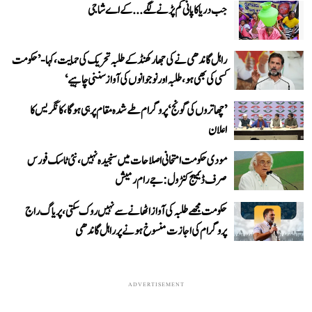
جب دریا کا پانی کم پڑنے لگے...کے اے شاجی
راہل گاندھی نے کی جھارکھنڈ کے طلبہ تحریک کی حمایت، کہا- ’حکومت
کسی کی بھی ہو، طلبہ اور نوجوانوں کی آواز سننی چاہیے‘
’چھاتروں کی گونج‘ پروگرام طے شدہ مقام پر ہی ہوگا، کانگریس کا
اعلان
مودی حکومت امتحانی اصلاحات میں سنجیدہ نہیں، نئی ٹاسک فورس
صرف ڈیمیج کنٹرول: جے رام رمیش
حکومت مجھے طلبہ کی آواز اٹھانے سے نہیں روک سکتی، پریاگ راج
پروگرام کی اجازت منسوخ ہونے پر راہل گاندھی
ADVERTISEMENT