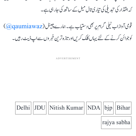
کہ اقتدار کی تبدیلی کی تیاری تال میل کے ساتھ کی جا رہی ہے۔
قومی آواز اب ٹیلی گرام پر بھی دستیاب ہے۔ ہمارے چینل (
qaumiawaz@
)
کو جوائن کرنے کے لئے یہاں کلک کریں اور تازہ ترین خبروں سے اپ ڈیٹ رہیں۔
ADVERTISEMENT
Delhi
JDU
Nitish Kumar
NDA
bjp
Bihar
rajya sabha