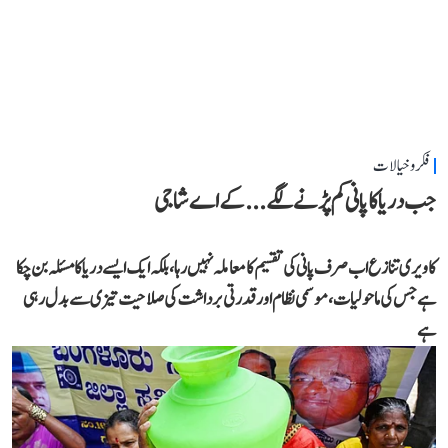
فکر و خیالات
جب دریا کا پانی کم پڑنے لگے...کے اے شاجی
کاویری تنازع اب صرف پانی کی تقسیم کا معاملہ نہیں رہا، بلکہ ایک ایسے دریا کا مسئلہ بن چکا
ہے جس کی ماحولیات، موسمی نظام اور قدرتی برداشت کی صلاحیت تیزی سے بدل رہی
ہے