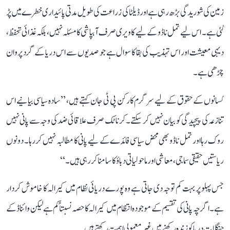
زمین کی شوریدگی بڑھ رہی ہے اور ڈیلٹا کی زراعت کی طویل مدتی پائیداری خطرے میں پڑ
گئی ہے۔ اس لیے تمل ناڈو کے لیے کاویری صرف آبپاشی کا مسئلہ نہیں، بلکہ غذائی تحفظ،
دیہی معیشت اور اس تہذیب کی بقا کا سوال ہے جو صدیوں سے اس دریا کے گرد پروان
چڑھی ہے۔
کسانوں کے حقوق کے لیے سرگرم کارکن پی ٹی جان کہتے ہیں، ’’سادہ سیاسی بیانیے اس
تنازعہ کی پیچیدگی کو بیان نہیں کر سکتے۔ کرناٹک صرف علاقائی ضد کی وجہ سے پانی نہیں
روک رہا اور تمل ناڈو بھی محض سیاسی فائدے کے لیے پانی کا مطالبہ نہیں کر رہا۔ دونوں
ریاستیں حقیقی سماجی، معاشی اور ماحولیاتی دباؤ کا سامنا کر رہی ہیں۔‘‘
جس پہلو پر بہت کم توجہ دی جاتی ہے وہ پورے دریائی نظام میں کیرالہ کا خاموش کردار
ہے۔ اگرچہ پانی کی تقسیم کے موجودہ انتظام میں کیرالہ کا حصہ نسبتاً کم ہے لیکن وائناڈ کے
جنگلات دریا کو زندہ رکھنے میں غیر معمولی اہمیت رکھتے ہیں۔