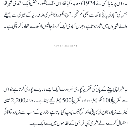
مدراس پریذیڈنسی نے 1924 کا معاہدہ کیا تھا، اس وقت بنگلورو محض ایک انتظامی شہر تھا
جس کی آبادی پانچ لاکھ سے بھی کم تھی۔ آج بنگلورو کا شہری علاقہ دنیا کے تیزی سے پھیلنے
والے شہروں میں شمار ہوتا ہے، جہاں آبادی ایک کروڑ چالیس لاکھ سے تجاوز کر چکی ہے۔
ADVERTISEMENT
یہ شہر اپنی پینے کے پانی کی تقریباً پوری ضرورت ایک ایسے دریا سے پوری کرتا ہے جو اس
سے تقریباً 100 کلومیٹر دور اور تقریباً 500 میٹر نیچے بہتا ہے۔ روزانہ 2,200 ملین
لیٹر سے زیادہ کاویری کا پانی بلند سطح تک پمپ کیا جاتا ہے، جو دنیا کے سب سے زیادہ توانائی
استعمال کرنے والے شہری آبی فراہمی کے نظاموں میں سے ایک ہے۔