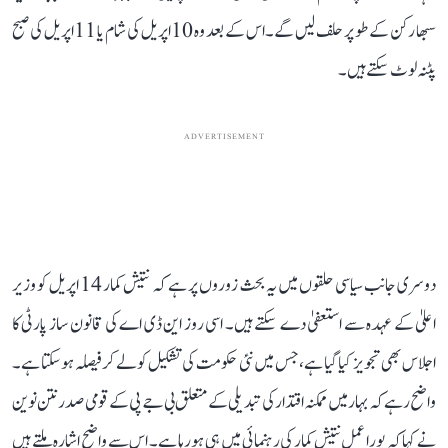
سبھا رکن کے طو پر حلف لیں گے۔ اس کے بعد وہ 10 اپریل کی شام یا 11 اپریل کی صبح
پٹنہ لوٹ سکتے ہیں۔
ADVERTISEMENT
دوسری جانب سیاسی حلقوں میں یہ بحث زوروں پر ہے کہ نتیش کمار 14 اپریل کو وزیر
اعلیٰ کے عہدہ سے استعفیٰ دے سکتے ہیں۔ اسی روز این ڈی اے کی قانون ساز پارٹی کا
اجلاس بھی تجویز کیا گیا ہے، جس میں نئی حکومت کی تشکیل کو لے کر فیصلہ ہو سکتا ہے۔
واضح رہے کہ بہار میں ممکنہ اقتدار کی تبدیلی کے متعلق بی جے پی کے قومی صدر نتن نوین
نے کہا کہ پورا عمل نتیش کمار کی رہنمائی میں ہی ہو رہا ہے۔ اس سے واضح اشارہ ملتے ہیں