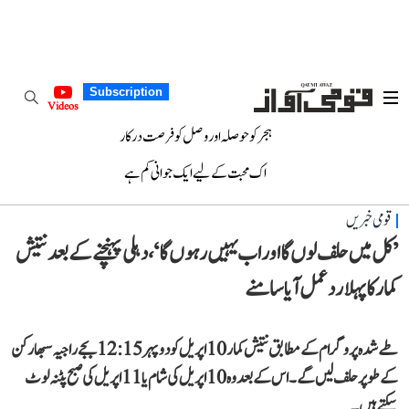
Subscription
Videos
ہجر کو حوصلہ اور وصل کو فرصت درکار
اک محبت کے لیے ایک جوانی کم ہے
قومی خبریں
’کل میں حلف لوں گا اور اب یہیں رہوں گا‘، دہلی پہنچنے کے بعد نتیش
کمار کا پہلا ردعمل آیا سامنے
طے شدہ پروگرام کے مطابق نتیش کمار 10 اپریل کو دوپہر 12:15 بجے راجیہ سبھا رکن
کے طو پر حلف لیں گے۔ اس کے بعد وہ 10 اپریل کی شام یا 11 اپریل کی صبح پٹنہ لوٹ
سکتے ہیں۔