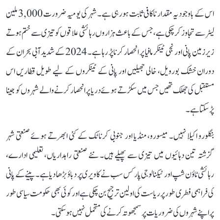
اس کے باوجود یہ مقدار ناکافی ثابت ہو رہی ہے۔ شہر کی یومیہ ضرورت 3,000 ملین
لیٹر سے تجاوز کر چکی ہے، جس کے باعث ہزاروں رہائشی علاقوں کو تیزی سے ختم ہوتے
زیرزمین پانی اور نجی ٹینکر مافیا پر انحصار کرنا پڑ رہا ہے۔ 2024 کے شدید آبی بحران کے
دوران خشک بورویل، خالی جھیلیں اور پانی کے ٹینکروں کے لیے طویل قطاریں اس
مستقبل کی جھلک تھیں جس میں سکڑتے ہوئے دریا پر انحصار کرنے والے شہروں کو جینا
پڑ سکتا ہے۔
بنگلورو اکیلا نہیں۔ میسورو، منڈیا اور جنوبی کرناٹک کے کئی ابھرتے ہوئے صنعتی شہر
گزشتہ تین دہائیوں میں تیزی سے پھیلے ہیں۔ نئے صنعتی راہداریاں، تعلیمی ادارے،
رہائشی ٹاؤن شپ اور ٹیکنالوجی پارکس سب نے کاویری پر دباؤ بڑھا دیا ہے۔ پینے کے پانی
کی فراہمی فطری طور پر ریاست کی اولین ترجیح بن چکی ہے اور کوئی بھی حکومت سیاسی طور
پر اپنے شہروں کی ضروریات پر سمجھوتہ کرنے کی متحمل نہیں ہو سکتی۔