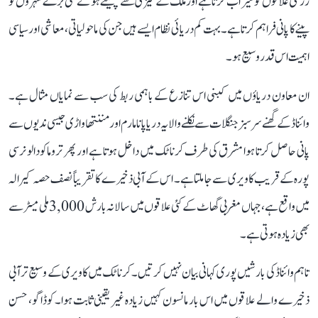
زرعی علاقوں کو سیراب کرتا ہے اور ملک کے تیزی سے پھیلتے ہوئے کئی بڑے شہروں کو
پینے کا پانی فراہم کرتا ہے۔ بہت کم دریائی نظام ایسے ہیں جن کی ماحولیاتی، معاشی اور سیاسی
اہمیت اس قدر وسیع ہو۔
ان معاون دریاؤں میں کبنی اس تنازع کے باہمی ربط کی سب سے نمایاں مثال ہے۔
وائناڈ کے گھنے سرسبز جنگلات سے نکلنے والا یہ دریا پانامارم اور مننتھاواڑی جیسی ندیوں سے
پانی حاصل کرتا ہوا مشرق کی طرف کرناٹک میں داخل ہوتا ہے اور پھر تروماکودالو نرسی
پورہ کے قریب کاویری سے جا ملتا ہے۔ اس کے آبی ذخیرے کا تقریباً نصف حصہ کیرالہ
میں واقع ہے، جہاں مغربی گھاٹ کے کئی علاقوں میں سالانہ بارش 3,000 ملی میٹر سے
بھی زیادہ ہوتی ہے۔
تاہم وائناڈ کی بارشیں پوری کہانی بیان نہیں کرتیں۔ کرناٹک میں کاویری کے وسیع تر آبی
ذخیرے والے علاقوں میں اس بار مانسون کہیں زیادہ غیر یقینی ثابت ہوا۔ کوڈاگو، حسن