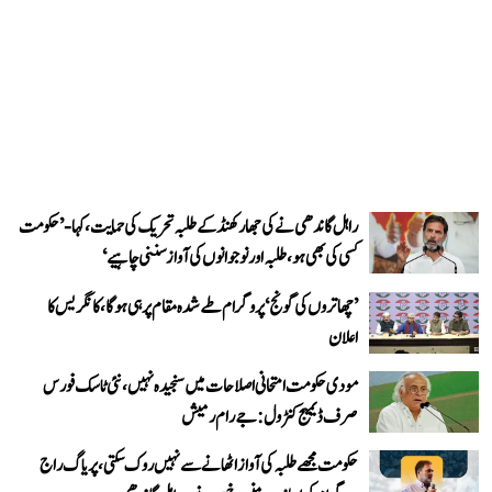
راہل گاندھی نے کی جھارکھنڈ کے طلبہ تحریک کی حمایت، کہا- ’حکومت
کسی کی بھی ہو، طلبہ اور نوجوانوں کی آواز سننی چاہیے‘
’چھاتروں کی گونج‘ پروگرام طے شدہ مقام پر ہی ہوگا، کانگریس کا
اعلان
مودی حکومت امتحانی اصلاحات میں سنجیدہ نہیں، نئی ٹاسک فورس
صرف ڈیمیج کنٹرول: جے رام رمیش
حکومت مجھے طلبہ کی آواز اٹھانے سے نہیں روک سکتی، پریاگ راج