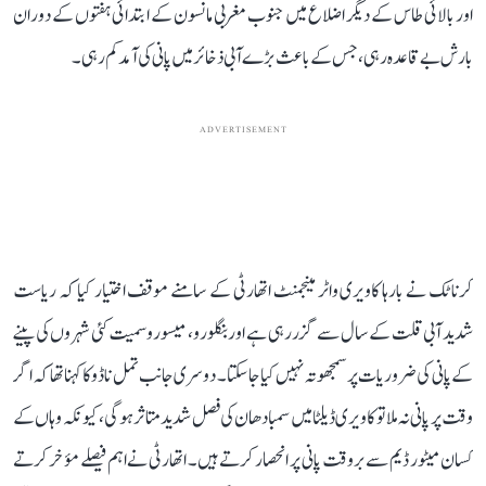
اور بالائی طاس کے دیگر اضلاع میں جنوب مغربی مانسون کے ابتدائی ہفتوں کے دوران
بارش بے قاعدہ رہی، جس کے باعث بڑے آبی ذخائر میں پانی کی آمد کم رہی۔
ADVERTISEMENT
کرناٹک نے بارہا کاویری واٹر مینجمنٹ اتھارٹی کے سامنے موقف اختیار کیا کہ ریاست
شدید آبی قلت کے سال سے گزر رہی ہے اور بنگلورو، میسورو سمیت کئی شہروں کی پینے
کے پانی کی ضروریات پر سمجھوتہ نہیں کیا جا سکتا۔ دوسری جانب تمل ناڈو کا کہنا تھا کہ اگر
وقت پر پانی نہ ملا تو کاویری ڈیلٹا میں سمبا دھان کی فصل شدید متاثر ہوگی، کیونکہ وہاں کے
کسان میٹور ڈیم سے بروقت پانی پر انحصار کرتے ہیں۔ اتھارٹی نے اہم فیصلے مؤخر کرتے