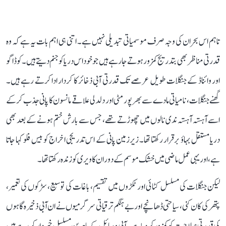
تاہم اس بحران کی وجہ صرف موسمیاتی تبدیلی نہیں ہے۔ اتنی ہی اہم بات یہ ہے کہ وہ
قدرتی مناظر بھی بتدریج کمزور ہوتے جا رہے ہیں جو خود اس دریا کو جنم دیتے ہیں۔ کوڈاگو
اور وائناڈ کے جنگلات طویل عرصے تک قدرتی آبی ذخائر کا کردار ادا کرتے رہے ہیں۔
گھنے جنگلات، نامیاتی مادے سے بھرپور مٹی اور دلدلی علاقے مانسون کا پانی جذب کر کے
اسے آہستہ آہستہ ندی نالوں میں چھوڑتے تھے، جس سے بارش ختم ہونے کے بعد بھی
دریا مستقل بہاؤ برقرار رکھتا تھا۔ زیرزمین پانی کے اس تدریجی اخراج کو بیس فلو کہا جاتا
ہے، اور یہی عمل ماضی میں خشک موسم کے دوران کاویری کو زندہ رکھتا تھا۔
لیکن جنگلات کی مسلسل کٹائی اور ٹکڑوں میں تقسیم، باغات کی توسیع، سڑکوں کی تعمیر،
پتھر کی کان کنی، سیاحتی ڈھانچے اور بے ہنگم ترقیاتی سرگرمیوں نے ان آبی ذخیرہ گاہوں