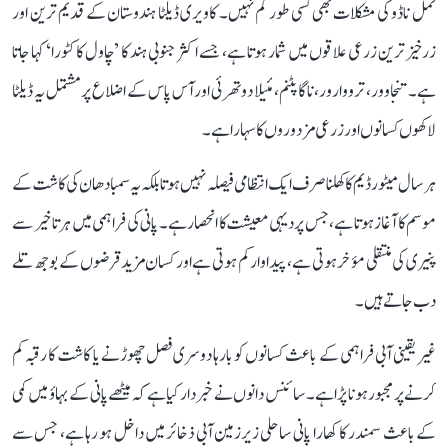
تمل ناڈو کی مشکلات بھی کسی طور کم نہیں۔ کاویری ڈیلٹا ہندوستان کے قدیم ترین اور
زرخیز ترین زرعی علاقوں میں شمار ہوتا ہے، جسے اکثر جنوبی ہند کا ’چاول کا کٹورا‘ کہا جاتا
ہے۔ تنجاوور، ترووارور، ناگاپٹنم، مئیلا دوتھرئی اور آس پاس کے اضلاع پر مشتمل یہ ڈیلٹا
لاکھوں کسانوں اور زرعی مزدوروں کا سہارا ہے۔
ہر سال میٹور ڈیم کا کھلنا صرف ایک انتظامی فیصلہ نہیں ہوتا بلکہ یہ سمبا دھان کی کاشت کے
موسم کا آغاز ہوتا ہے، جس پر دیہی معیشت کا انحصار ہے۔ پانی کی فراہمی میں ہر تاخیر سے
پنیری کی منتقلی مؤخر ہوتی ہے، پیداوار کم ہوتی ہے اور کسان مزید قرضوں کے بوجھ تلے
دب جاتے ہیں۔
غیر یقینی آبی فراہمی کے باعث کسانوں کو بارہا دوسری فصل چھوڑنے یا کاشت کا رقبہ کم
کرنے پر مجبور ہونا پڑا ہے۔ سائنس دانوں نے خبردار کیا ہے کہ میٹھے پانی کے بہاؤ میں کمی
کے باعث سمندر کا کھارا پانی ساحلی زیرزمین آبی ذخائر میں داخل ہو رہا ہے، جس سے