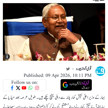
i
قومی آواز بیورو
Published: 09 Apr 2026, 10:11 PM
Follow us on:
بہار کے وزیر اعلیٰ نتیش کمار پٹنہ سے دہلی پہنچ چکے ہیں۔ طویل عرصہ بعد میڈیا کے
سامنے آئے نتیش کمار نے اپنے مستقبل کو لے کر کئی اہم اشارے دیے۔ راجیہ سبھا جانے