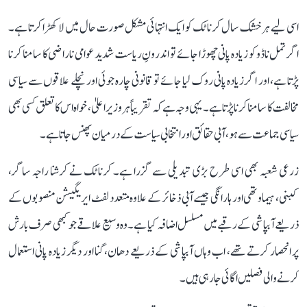
اسی لیے ہر خشک سال کرناٹک کو ایک انتہائی مشکل صورت حال میں لا کھڑا کرتا ہے۔
اگر تمل ناڈو کو زیادہ پانی چھوڑا جائے تو اندرونِ ریاست شدید عوامی ناراضی کا سامنا کرنا
پڑتا ہے، اور اگر زیادہ پانی روک لیا جائے تو قانونی چارہ جوئی اور نچلے علاقوں سے سیاسی
مخالفت کا سامنا کرنا پڑتا ہے۔ یہی وجہ ہے کہ تقریباً ہر وزیر اعلیٰ، خواہ اس کا تعلق کسی بھی
سیاسی جماعت سے ہو، آبی حقائق اور انتخابی سیاست کے درمیان پھنس جاتا ہے۔
زرعی شعبہ بھی اسی طرح بڑی تبدیلی سے گزرا ہے۔ کرناٹک نے کرشنا راجہ ساگر،
کبنی، ہیماوتھی اور ہارانگی جیسے آبی ذخائر کے علاوہ متعدد لفٹ ایریگیشن منصوبوں کے
ذریعے آبپاشی کے رقبے میں مسلسل اضافہ کیا ہے۔ وہ وسیع علاقے جو کبھی صرف بارش
پر انحصار کرتے تھے، اب وہاں آبپاشی کے ذریعے دھان، گنا اور دیگر زیادہ پانی استعمال
کرنے والی فصلیں اگائی جا رہی ہیں۔