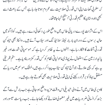
کی قدرتی صلاحیت کو کمزور کر دیا ہے۔ آبی وسائل کے ماہرین مسلسل خبردار کر رہے ہیں
کہ مغربی گھاٹ اپنی اس قدرتی صلاحیت سے محروم ہوتا جا رہا ہے جس کے باعث اسے
کبھی ہندوستان کا عظیم قدرتی ’اسفنج‘ کہا جاتا تھا۔
اس کے اثرات پورے دریائی طاس میں واضح طور پر دکھائی دے رہے ہیں۔ کوڈاگو میں
حالیہ برسوں کے دوران بار بار لینڈ سلائیڈنگ اور سیلاب آئے ہیں۔ وائناڈ بھی تباہ کن
قدرتی آفات کا شکار رہا ہے، جنہوں نے یہ ظاہر کر دیا ہے کہ موسمیاتی شدت اور غیر
پائیدار زمین کے استعمال نے پہاڑی ماحولیاتی نظام کو کس قدر کمزور بنا دیا ہے۔ ستم ظریفی
یہ ہے کہ یہی علاقے، جو آج تباہ کن سیلاب پیدا کر رہے ہیں، خشک موسم میں دریا کے
مستقل بہاؤ کو برقرار رکھنے کی اپنی قدرتی صلاحیت بھی کھوتے جا رہے ہیں۔
کاویری طاس میں آنے والی تبدیلی اس وقت مزید واضح ہو جاتی ہے جب بارش سے آگے
بڑھ کر انسانی ضروریات میں غیر معمولی اضافے کو دیکھا جائے۔ جب ریاست میسور اور