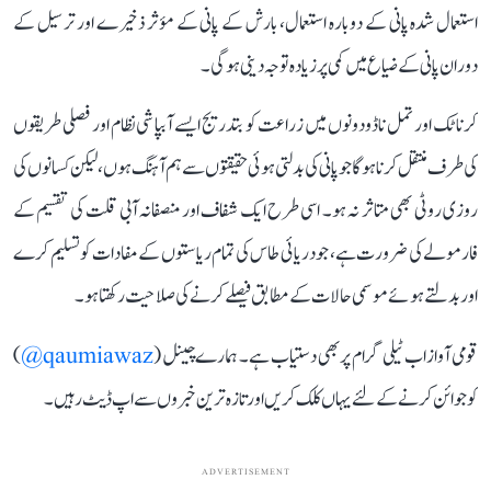
استعمال شدہ پانی کے دوبارہ استعمال، بارش کے پانی کے مؤثر ذخیرے اور ترسیل کے
دوران پانی کے ضیاع میں کمی پر زیادہ توجہ دینی ہوگی۔
کرناٹک اور تمل ناڈو دونوں میں زراعت کو بتدریج ایسے آبپاشی نظام اور فصلی طریقوں
کی طرف منتقل کرنا ہوگا جو پانی کی بدلتی ہوئی حقیقتوں سے ہم آہنگ ہوں، لیکن کسانوں کی
روزی روٹی بھی متاثر نہ ہو۔ اسی طرح ایک شفاف اور منصفانہ آبی قلت کی تقسیم کے
فارمولے کی ضرورت ہے، جو دریائی طاس کی تمام ریاستوں کے مفادات کو تسلیم کرے
اور بدلتے ہوئے موسمی حالات کے مطابق فیصلے کرنے کی صلاحیت رکھتا ہو۔
قومی آواز اب ٹیلی گرام پر بھی دستیاب ہے۔ ہمارے چینل (
qaumiawaz@
)
کو جوائن کرنے کے لئے یہاں کلک کریں اور تازہ ترین خبروں سے اپ ڈیٹ رہیں۔
ADVERTISEMENT