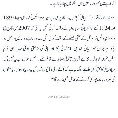
شرابے میں خود دریا کہیں پس منظر میں چلا جاتا ہے۔
مصنف اور ناقد او کے جانی کہتے ہیں، ’’کاویری اب ویسا برتاؤ نہیں کر رہی جیسا 1892
اور 1924 کے نوآبادیاتی معاہدوں کے وقت کرتی تھی، یا حتیٰ کہ 2007 میں کاویری
واٹر ڈسپیوٹس ٹریبونل کے حتمی فیصلے کے وقت کرتی تھی۔ یہ دریا ایسے دور میں داخل ہو
چکا ہے جہاں موسمیاتی تبدیلی، ماحولیاتی بگاڑ اور پانی کی بڑھتی ہوئی طلب ان تمام
مفروضوں کو بدل رہی ہے جن پر قانونی معاہدے قائم تھے۔ اصل سوال اب یہ نہیں کہ
زیادہ پانی کا حق کس کا ہے، بلکہ یہ ہے کہ آنے والی دہائیوں میں کیا یہ دریا دونوں ریاستوں
کی ضروریات پوری کرنے کے قابل بھی رہے گا؟‘‘
ADVERTISEMENT