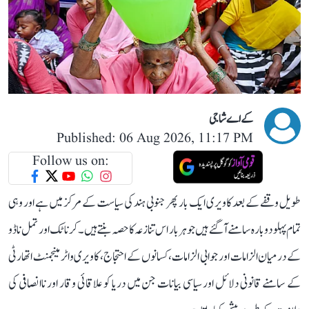
کے اے شاجی
Published: 06 Aug 2026, 11:17 PM
Follow us on:
طویل وقفے کے بعد کاویری ایک بار پھر جنوبی ہند کی سیاست کے مرکز میں ہے اور وہی
تمام پہلو دوبارہ سامنے آ گئے ہیں جو ہر بار اس تنازعہ کا حصہ بنتے ہیں۔ کرناٹک اور تمل ناڈو
کے درمیان الزامات اور جوابی الزامات، کسانوں کے احتجاج، کاویری واٹر مینجمنٹ اتھارٹی
کے سامنے قانونی دلائل اور سیاسی بیانات جن میں دریا کو علاقائی وقار اور ناانصافی کی