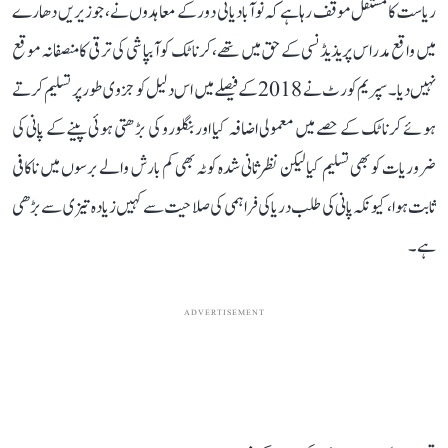
ریاست کا مستقل موقف رہا ہے کہ نوآبادیاتی دور کے معاہدوں نے، جو زیریں دھارے
میں واقع مدراس پریذیڈنسی کے حق میں تھے، کرناٹک کو آبپاشی کی ترقی کا منصفانہ موقع
نہیں دیا۔ سپریم کورٹ نے 2018 کے فیصلے میں اس دلیل کو جزوی طور پر تسلیم کرتے
ہوئے کرناٹک کے حصے میں معمولی اضافہ کیا اور بنگلورو کی بڑھتی ہوئی پینے کے پانی کی
ضروریات کو بھی تسلیم کیا لیکن نظرثانی شدہ کوٹہ بھی کم بارش والے برسوں میں ناکافی
ثابت ہوا، کیونکہ پانی کی طلب دریا کی فراہمی کی صلاحیت سے کہیں زیادہ تیزی سے بڑھی
ہے۔
ADVERTISEMENT