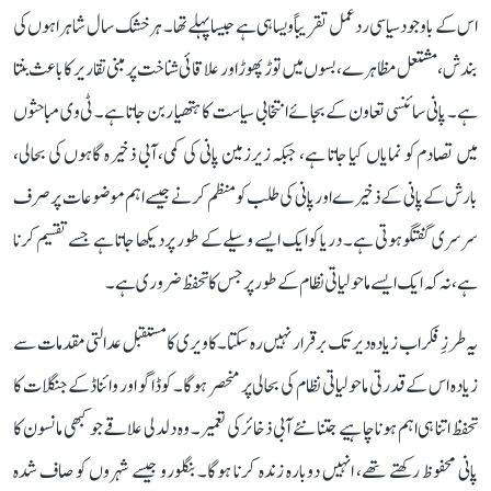
اس کے باوجود سیاسی ردعمل تقریباً ویسا ہی ہے جیسا پہلے تھا۔ ہر خشک سال شاہراہوں کی
بندش، مشتعل مظاہرے، بسوں میں توڑ پھوڑ اور علاقائی شناخت پر مبنی تقاریر کا باعث بنتا
ہے۔ پانی سائنسی تعاون کے بجائے انتخابی سیاست کا ہتھیار بن جاتا ہے۔ ٹی وی مباحثوں
میں تصادم کو نمایاں کیا جاتا ہے، جبکہ زیرزمین پانی کی کمی، آبی ذخیرہ گاہوں کی بحالی،
بارش کے پانی کے ذخیرے اور پانی کی طلب کو منظم کرنے جیسے اہم موضوعات پر صرف
سرسری گفتگو ہوتی ہے۔ دریا کو ایک ایسے وسیلے کے طور پر دیکھا جاتا ہے جسے تقسیم کرنا
ہے، نہ کہ ایک ایسے ماحولیاتی نظام کے طور پر جس کا تحفظ ضروری ہے۔
یہ طرزِ فکر اب زیادہ دیر تک برقرار نہیں رہ سکتا۔ کاویری کا مستقبل عدالتی مقدمات سے
زیادہ اس کے قدرتی ماحولیاتی نظام کی بحالی پر منحصر ہوگا۔ کوڈاگو اور وائناڈ کے جنگلات کا
تحفظ اتنا ہی اہم ہونا چاہیے جتنا نئے آبی ذخائر کی تعمیر۔ وہ دلدلی علاقے جو کبھی مانسون کا
پانی محفوظ رکھتے تھے، انہیں دوبارہ زندہ کرنا ہوگا۔ بنگلورو جیسے شہروں کو صاف شدہ