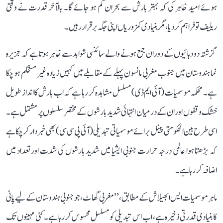
ہوئے امید ظاہر کی کہ بہتر بارش سے بحران کم ہو جائے گا۔ بالآخر قدرت نے وقتی
ریلیف تو فراہم کر دیا، مگر بنیادی کمزوریاں اپنی جگہ برقرار رہیں۔
گزشتہ دو دہائیوں کے دوران جمع ہونے والے سائنسی شواہد سے ظاہر ہوتا ہے کہ جزیرہ
نما ہندوستان میں جنوب مغربی مانسون پہلے کے مقابلے میں کہیں زیادہ غیر مستحکم ہو چکا
ہے۔ محکمہ موسمیات (آئی ایم ڈی) مسلسل مشاہدہ کر رہا ہے کہ اب بارش کا انداز طویل
خشک وقفوں اور ان کے درمیان انتہائی شدید بارشوں کے مختصر سلسلوں پر مشتمل ہے۔
اسی طرح بین الحکومتی پینل برائے موسمیاتی تبدیلی (آئی پی سی سی) بھی خبردار کر چکا ہے
کہ بڑھتا ہوا عالمی درجہ حرارت جنوبی ایشیا میں شدید بارشوں کی شدت اور تعداد میں
اضافہ کر رہا ہے۔
ماہر موسمیات ایس ابھیلاش کے مطابق، ’’مغربی گھاٹ، جو جنوبی ہندوستان کے لیے پانی
کا بنیادی قدرتی ذخیرہ ہے، اب اس تبدیلی کو مسلسل محسوس کر رہا ہے۔ کئی مہینوں تک