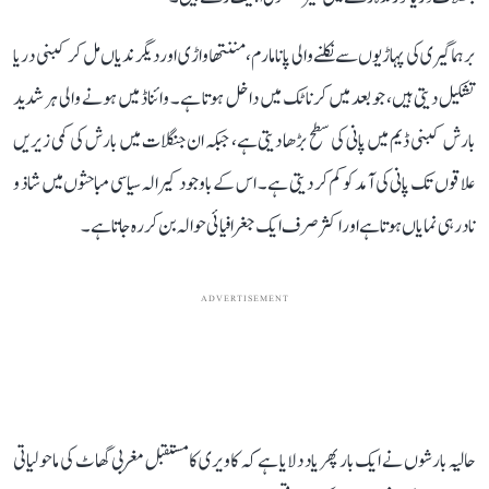
برہماگیری کی پہاڑیوں سے نکلنے والی پانامارم، مننتھاواڑی اور دیگر ندیاں مل کر کبنی دریا
تشکیل دیتی ہیں، جو بعد میں کرناٹک میں داخل ہوتا ہے۔ وائناڈ میں ہونے والی ہر شدید
بارش کبنی ڈیم میں پانی کی سطح بڑھا دیتی ہے، جبکہ ان جنگلات میں بارش کی کمی زیریں
علاقوں تک پانی کی آمد کو کم کر دیتی ہے۔ اس کے باوجود کیرالہ سیاسی مباحثوں میں شاذ و
نادر ہی نمایاں ہوتا ہے اور اکثر صرف ایک جغرافیائی حوالہ بن کر رہ جاتا ہے۔
ADVERTISEMENT
حالیہ بارشوں نے ایک بار پھر یاد دلایا ہے کہ کاویری کا مستقبل مغربی گھاٹ کی ماحولیاتی