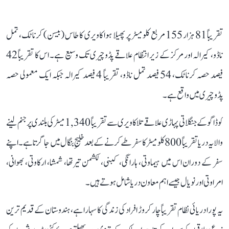
تقریباً 81 ہزار 155 مربع کلومیٹر پر پھیلا ہوا کاویری کا طاس (بیسن) کرناٹک، تمل
ناڈو، کیرالہ اور مرکز کے زیر انتظام علاقے پڈوچیری تک وسیع ہے۔ اس کا تقریباً 42
فیصد حصہ کرناٹک، 54 فیصد تمل ناڈو، تقریباً 4 فیصد کیرالہ جبکہ ایک معمولی حصہ
پڈوچیری میں واقع ہے۔
کوڈاگو کے جنگلاتی پہاڑی علاقے تلاکاویری سے تقریباً 1,340 میٹر کی بلندی پر جنم لینے
والا یہ دریا تقریباً 800 کلومیٹر کا سفر طے کرنے کے بعد خلیجِ بنگال میں جا گرتا ہے۔ اپنے
سفر کے دوران اس میں ہیماوتی، ہارانگی، کبنی، لکشمن تیرتھا، شمشا، ارکاوتی، بھوانی،
امراوتی اور نویال جیسے اہم معاون دریا شامل ہوتے ہیں۔
یہ پورا دریائی نظام تقریباً چار کروڑ افراد کی زندگی کا سہارا ہے، ہندوستان کے قدیم ترین