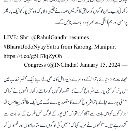
دکھائی دیے۔ ان لوگوں کو سابق کانگریس صدر نے یقین دلایا کہ وہ منی پور کو ایک بار پھر
پرامن اور ہم آہنگی سے بھرپور ریاست بنائیں گے۔
LIVE: Shri
@RahulGandhi
resumes
#BharatJodoNyayYatra
from Karong, Manipur.
https://t.co/g5H7kjZyOh
January 15, 2024
— Congress (@INCIndia)
’بھارت جوڑو نیائے یاترا‘ کے دوسرے دن راہل گاندھی نے اپنے ایک مختصر خطاب میں
اس یاترا کو منی پور سے شروع کرنے کا مقصد لوگوں کو سامنے رکھا۔ انھوں نے کہا کہ
’’منی پور سے نیائے یاترا شروع کرنے کا مقصد پورے ملک میں ایک طاقتور پیغام دینا تھا
اور لوگوں کو اس بات سے آگاہ کرنا تھا کہ منی پور کے لوگ کس طرح کے حالات سے
گزر رہے ہیں۔‘‘ انھوں نے مزید کہا کہ ’’میں کئی لوگوں سے ملتا رہا ہوں اور محسوس کر