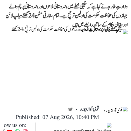
وزارتِ خارجہ نے کہا ہے کہ خلیجی خطے میں ہندوستانی ملاحوں اور ہندوستانی پرچم والے
جہازوں کی حفاظت حکومت کی اولین ترجیح ہے۔ تمام سفارتی مشن 24 گھنٹے ہیلپ لائن
اور مقامی حکام کے ساتھ رابطے میں ہیں
قومی آواز بیورو
Published: 07 Aug 2026, 10:40 PM
llow us on: