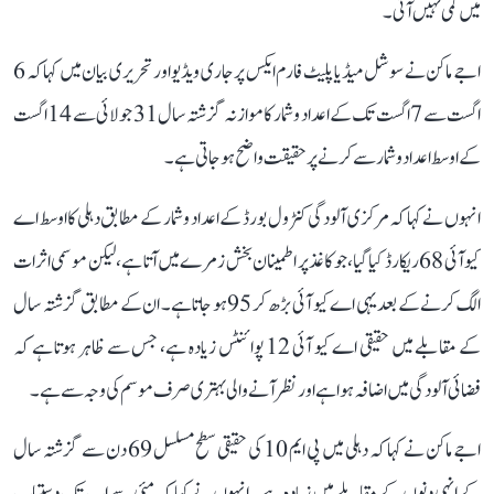
میں کمی نہیں آئی۔
اجے ماکن نے سوشل میڈیا پلیٹ فارم ایکس پر جاری ویڈیو اور تحریری بیان میں کہا کہ 6
اگست سے 7 اگست تک کے اعداد و شمار کا موازنہ گزشتہ سال 31 جولائی سے 14 اگست
کے اوسط اعداد و شمار سے کرنے پر حقیقت واضح ہو جاتی ہے۔
انہوں نے کہا کہ مرکزی آلودگی کنٹرول بورڈ کے اعداد و شمار کے مطابق دہلی کا اوسط اے
کیو آئی 68 ریکارڈ کیا گیا، جو کاغذ پر اطمینان بخش زمرے میں آتا ہے، لیکن موسمی اثرات
الگ کرنے کے بعد یہی اے کیو آئی بڑھ کر 95 ہو جاتا ہے۔ ان کے مطابق گزشتہ سال
کے مقابلے میں حقیقی اے کیو آئی 12 پوائنٹس زیادہ ہے، جس سے ظاہر ہوتا ہے کہ
فضائی آلودگی میں اضافہ ہوا ہے اور نظر آنے والی بہتری صرف موسم کی وجہ سے ہے۔
اجے ماکن نے کہا کہ دہلی میں پی ایم 10 کی حقیقی سطح مسلسل 69 دن سے گزشتہ سال
کے انہی دنوں کے مقابلے میں زیادہ ہے۔ انہوں نے کہا کہ مئی سے اب تک دستیاب