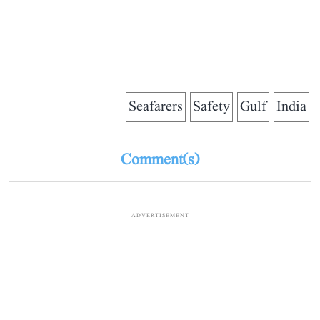
Seafarers
Safety
Gulf
India
Comment(s)
ADVERTISEMENT