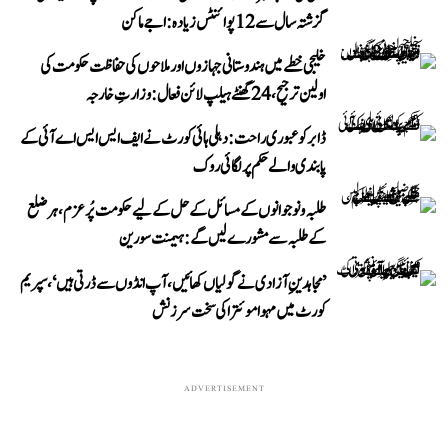
گزشتہ سال سے 12 پوائنٹس زیادہ: اجے ماکن
خلیجی خطے میں ہندوستانی جہازوں اور ملاحوں کی حفاظت حکومت کی
اولین ترجیح، 24 گھنٹے ہیلپ لائن فعال: وزارتِ خارجہ
ڈابر کو عبوری راحت: دہلی ہائی کورٹ نے ایف ایس ایس اے آئی کے
پابندی والے حکم پر لگائی روک
طلبہ و نوجوانوں کے مسائل کے حل کے لیے حکومت پُرعزم، ہر ضلع
کے طلبہ سے مشورے لیں گے: ہیمنت سورین
’مجاہدینِ آزادی نے گولیاں کھائیں، آپ انڈوں سے ڈرتی ہیں‘، سپریم
کورٹ میں مہوا موئترا کی سخت سرزنش
ADVERTISEMENT