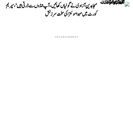
’مجاہدینِ آزادی نے گولیاں کھائیں، آپ انڈوں سے ڈرتی ہیں‘، سپریم
کورٹ میں مہوا موئترا کی سخت سرزنش
ADVERTISEMENT