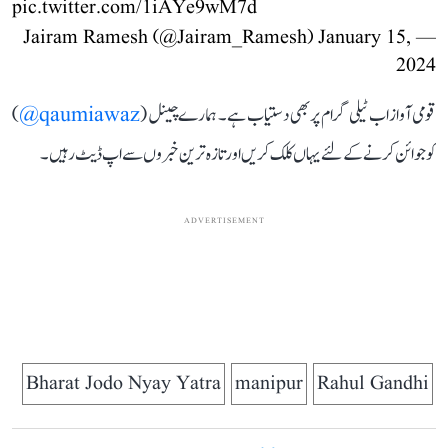
pic.twitter.com/1iAYe9wM7d
January 15,
— Jairam Ramesh (@Jairam_Ramesh)
2024
قومی آواز اب ٹیلی گرام پر بھی دستیاب ہے۔ ہمارے چینل (
qaumiawaz@
)
کو جوائن کرنے کے لئے یہاں کلک کریں اور تازہ ترین خبروں سے اپ ڈیٹ رہیں۔
ADVERTISEMENT
Bharat Jodo Nyay Yatra
manipur
Rahul Gandhi