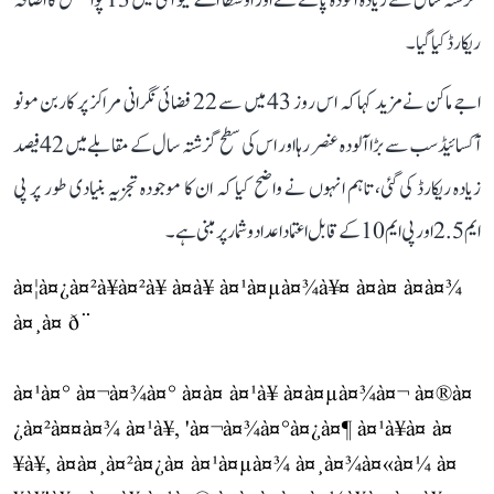
گزشتہ سال سے زیادہ آلودہ پائے گئے اور اوسطاً اے کیو آئی میں 13 پوائنٹس کا اضافہ
ریکارڈ کیا گیا۔
اجے ماکن نے مزید کہا کہ اس روز 43 میں سے 22 فضائی نگرانی مراکز پر کاربن مونو
آکسائیڈ سب سے بڑا آلودہ عنصر رہا اور اس کی سطح گزشتہ سال کے مقابلے میں 42 فیصد
زیادہ ریکارڈ کی گئی، تاہم انہوں نے واضح کیا کہ ان کا موجودہ تجزیہ بنیادی طور پر پی
ایم 2.5 اور پی ایم 10 کے قابل اعتماد اعداد و شمار پر مبنی ہے۔
à¤¦à¤¿à¤²à¥à¤²à¥ à¤à¥ à¤¹à¤µà¤¾à¥¤ à¤à¤ à¤à¤¾
à¤¸à¤ ð¨
à¤¹à¤° à¤¬à¤¾à¤° à¤à¤ à¤¹à¥ à¤à¤µà¤¾à¤¬ à¤®à¤
¿à¤²à¤¤à¤¾ à¤¹à¥, 'à¤¬à¤¾à¤°à¤¿à¤¶ à¤¹à¥à¤ à¤
¥à¥, à¤à¤¸à¤²à¤¿à¤ à¤¹à¤µà¤¾ à¤¸à¤¾à¤«à¤¼ à¤