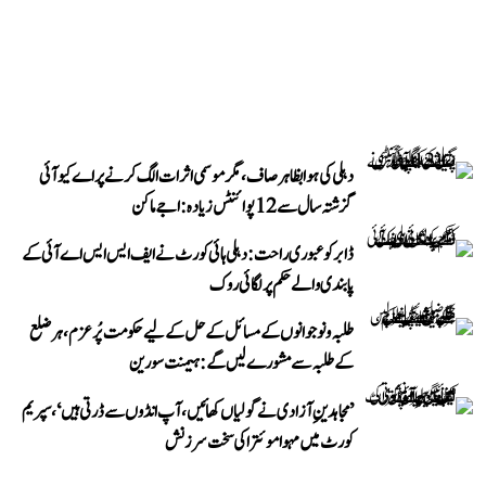
دہلی کی ہوا بظاہر صاف، مگر موسمی اثرات الگ کرنے پر اے کیو آئی
گزشتہ سال سے 12 پوائنٹس زیادہ: اجے ماکن
ڈابر کو عبوری راحت: دہلی ہائی کورٹ نے ایف ایس ایس اے آئی کے
پابندی والے حکم پر لگائی روک
طلبہ و نوجوانوں کے مسائل کے حل کے لیے حکومت پُرعزم، ہر ضلع
کے طلبہ سے مشورے لیں گے: ہیمنت سورین
’مجاہدینِ آزادی نے گولیاں کھائیں، آپ انڈوں سے ڈرتی ہیں‘، سپریم
کورٹ میں مہوا موئترا کی سخت سرزنش