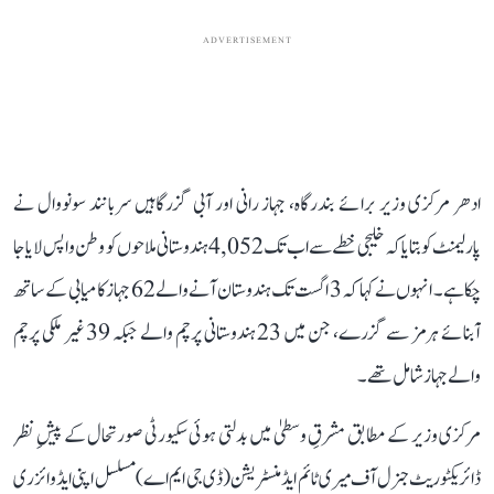
ADVERTISEMENT
ادھر مرکزی وزیر برائے بندرگاہ، جہاز رانی اور آبی گزرگاہیں سربانند سونووال نے
پارلیمنٹ کو بتایا کہ خلیجی خطے سے اب تک 4,052 ہندوستانی ملاحوں کو وطن واپس لایا جا
چکا ہے۔ انہوں نے کہا کہ 3 اگست تک ہندوستان آنے والے 62 جہاز کامیابی کے ساتھ
آبنائے ہرمز سے گزرے، جن میں 23 ہندوستانی پرچم والے جبکہ 39 غیر ملکی پرچم
والے جہاز شامل تھے۔
مرکزی وزیر کے مطابق مشرقِ وسطیٰ میں بدلتی ہوئی سکیورٹی صورتحال کے پیشِ نظر
ڈائریکٹوریٹ جنرل آف میری ٹائم ایڈمنسٹریشن (ڈی جی ایم اے) مسلسل اپنی ایڈوائزری