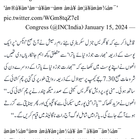
'à¤®à¥à¤¹à¤¬à¥à¤¬à¤¤ à¤à¥ à¤¦à¥à¤à¤¾à¤¨'
pic.twitter.com/WGm8tqZ7eI
January 15, 2024
— Congress (@INCIndia)
قابل ذکر ہے کہ کانگریس جنرل سکریٹری جئے رام رمیش نے آج صبح ’ایکس‘ پر ایک
پوسٹ کے ذریعہ ’بھارت جوڑو نیائے یاترا‘ سے متعلق کچھ اہم جانکاریاں دی تھیں۔
انھوں نے اپنے پوسٹ میں لکھا ہے کہ ’’بھارت جوڑو نیائے یاترا کے دوسرے دن کی
شروعات صبح 7.30 بجے کیمپ پر سیوا دَل کے ذریعہ روایتی طور پر کی گئی پرچم کشائی کے
ساتھ ہوئی۔ منی پور پردیش کانگریس کمیٹی کے صدر میگھ چندر نے پرچم کشائی کی۔‘‘
انھوں نے مزید لکھا کہ ’’یاترا منی پور میں سیکمائی سے کانگپوکپی اور پھر سیناپتی سے گزرتے
ہوئے آگے جائے گی۔ یاترا میں شامل لوگ آج رات ناگالینڈ میں قیام کریں گے۔‘‘
à¤­à¤¾à¤°à¤¤ à¤à¥à¤¡à¤¼à¥ à¤¨à¥à¤¯à¤¾à¤¯