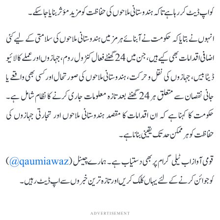
کو اپ ڈیٹ کر رہا ہے تاکہ ہندوستانی ملاحوں کی حفاظت کو مزید مؤثر بنایا جا سکے۔
انہوں نے بتایا کہ حکومت نے آبنائے ہرمز میں ہندوستانی ملاحوں کی سلامتی کے لیے کئی
اضافی اقدامات بھی کیے ہیں، جن میں 24 گھنٹے فعال کنٹرول روم، جہازوں اور عملے کا لائیو
ڈیٹا بیس، جہازوں کی نقل و حرکت، ہندوستانی ملاحوں کی صورتحال اور کسی بھی واقعے یا
جانی نقصان سے متعلق ہر 24 گھنٹے بعد تازہ معلومات جاری کرنے کا نظام شامل ہے۔
حکومت کا کہنا ہے کہ ان اقدامات کا مقصد ہندوستانی ملاحوں اور تجارتی جہازوں کی
حفاظت کو ہر ممکن حد تک یقینی بنانا ہے۔
قومی آواز اب ٹیلی گرام پر بھی دستیاب ہے۔ ہمارے چینل (
qaumiawaz@
)
کو جوائن کرنے کے لئے یہاں کلک کریں اور تازہ ترین خبروں سے اپ ڈیٹ رہیں۔
ADVERTISEMENT