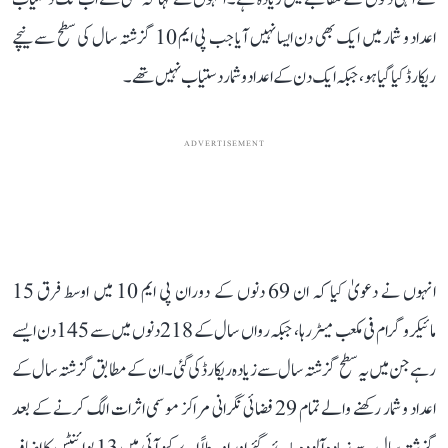
اعداد و شمار میں ایک بھی دن ایسا نہیں آیا جب پی ایم 10 گزشتہ سال کی سطح سے نیچے
ریکارڈ کیا گیا ہو، جبکہ ایک دن کے اعداد و شمار دستیاب نہیں تھے۔
ADVERTISEMENT
انہوں نے دعویٰ کیا کہ ان 69 دنوں کے دوران پی ایم 10 میں اوسط فرق 15
مائیکروگرام فی مکعب میٹر رہا، جبکہ رواں سال کے 218 دنوں میں سے 145 دن ایسے
رہے جن میں یہ سطح گزشتہ سال سے زیادہ ریکارڈ کی گئی۔ ان کے مطابق گزشتہ سال کے
اعداد و شمار رکھنے والے تمام 29 فضائی نگرانی مراکز موسمی اثرات الگ کرنے کے بعد