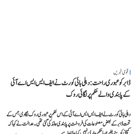
قومی خبریں
ڈابر کو عبوری راحت: دہلی ہائی کورٹ نے ایف ایس ایس اے آئی
کے پابندی والے حکم پر لگائی روک
دہلی ہائی کورٹ نے ایف ایس ایس اے آئی کے اس حکم پر عبوری روک لگا دی جس کے
تحت ڈابر کے بعض مصنوعات کی فروخت پر پابندی عائد کی گئی تھی۔ عدالت نے کہا کہ
کمپنی کو سنے بغیر ایسا حکم جاری نہیں کیا جانا چاہیے