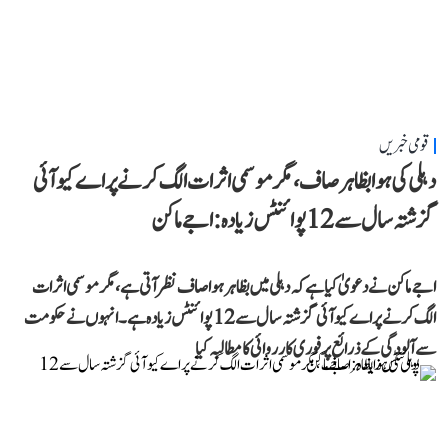
قومی خبریں
دہلی کی ہوا بظاہر صاف، مگر موسمی اثرات الگ کرنے پر اے کیو آئی
گزشتہ سال سے 12 پوائنٹس زیادہ: اجے ماکن
اجے ماکن نے دعویٰ کیا ہے کہ دہلی میں بظاہر ہوا صاف نظر آتی ہے، مگر موسمی اثرات
الگ کرنے پر اے کیو آئی گزشتہ سال سے 12 پوائنٹس زیادہ ہے۔ انہوں نے حکومت
سے آلودگی کے ذرائع پر فوری کارروائی کا مطالبہ کیا