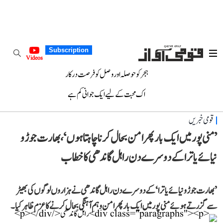
Subscription
Videos
ہجر کو حوصلہ اور وصل کو فرصت درکار
اک محبت کے لیے ایک جوانی کم ہے
قومی خبریں
’منی پور میں ایک بار پھر امن بحال کرنا چاہتا ہوں‘، بھارت جوڑو
نیائے یاترا کے دوسرے دن راہل گاندھی کا خطاب
’بھارت جوڑو نیائے یاترا‘ کے دوسرے دن راہل گاندھی نے ہزاروں لوگوں کی بھیڑ
سے گزرتے ہوئے منی پور میں ایک بار پھر امن و ہم آہنگی بحال کرنے کا عزم ظاہر کیا۔