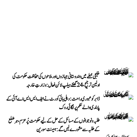
خلیجی خطے میں ہندوستانی جہازوں اور ملاحوں کی حفاظت حکومت کی
اولین ترجیح، 24 گھنٹے ہیلپ لائن فعال: وزارتِ خارجہ
ڈابر کو عبوری راحت: دہلی ہائی کورٹ نے ایف ایس ایس اے آئی کے
پابندی والے حکم پر لگائی روک
طلبہ و نوجوانوں کے مسائل کے حل کے لیے حکومت پُرعزم، ہر ضلع
کے طلبہ سے مشورے لیں گے: ہیمنت سورین