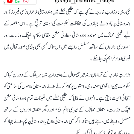
نئی دہلی: وزارتِ خارجہ نے کہا ہے کہ خلیجی خطے میں ہندوستانی ملاحوں (سی فیررز) اور
ہندوستانی پرچم والے جہازوں کی حفاظت حکومت کی اولین ترجیح ہے۔ اس مقصد کے
لیے خلیجی ممالک میں موجود ہندوستانی سفارتی مشن مقامی حکام، شپنگ وزارت اور
سمندری اداروں کے ساتھ مسلسل رابطے میں ہیں تاکہ کسی بھی ہنگامی صورتحال میں
فوری امداد فراہم کی جا سکے۔
وزارتِ خارجہ کے ترجمان رندھیر جیسوال نے ہفتہ وار پریس بریفنگ کے دوران کہا کہ
حکومت بین الاقوامی سمندری راستوں پر کام کرنے والے ہندوستانی ملاحوں کی سلامتی کو
انتہائی اہمیت دیتی ہے۔ انہوں نے بتایا کہ خلیجی خطے میں تعینات تمام ہندوستانی مشن
شپنگ وزارت، متعلقہ ممالک کے میری ٹائم حکام اور دیگر متعلقہ اداروں کے ساتھ
مسلسل رابطے میں رہتے ہیں، تاکہ اگر کسی ہندوستانی ملاح یا ہندوستانی پرچم والے جہاز کو
مدد درکار ہو تو فوری کارروائی کی جا سکے۔