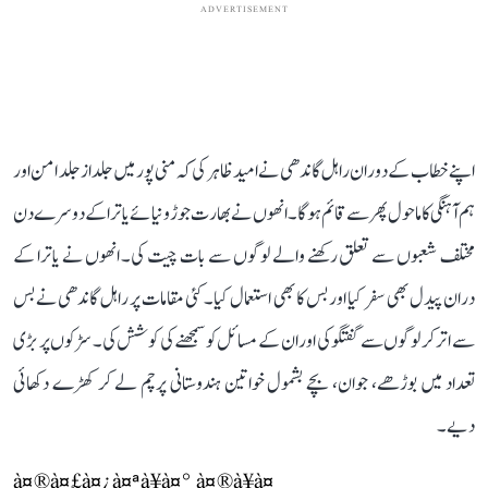
ADVERTISEMENT
اپنے خطاب کے دوران راہل گاندھی نے امید ظاہر کی کہ منی پور میں جلد از جلد امن اور
ہم آہنگی کا ماحول پھر سے قائم ہوگا۔ انھوں نے بھارت جوڑو نیائے یاترا کے دوسرے دن
مختلف شعبوں سے تعلق رکھنے والے لوگوں سے بات چیت کی۔ انھوں نے یاترا کے
دران پیدل بھی سفر کیا اور بس کا بھی استعمال کیا۔ کئی مقامات پر راہل گاندھی نے بس
سے اتر کر لوگوں سے گفتگو کی اور ان کے مسائل کو سمجھنے کی کوشش کی۔ سڑکوں پر بڑی
تعداد میں بوڑھے، جوان، بچے بشمول خواتین ہندوستانی پرچم لے کر کھڑے دکھائی
دیے۔
à¤®à¤£à¤¿à¤ªà¥à¤° à¤®à¥à¤