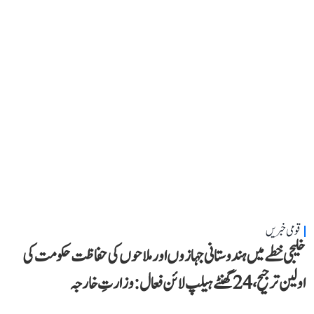
قومی خبریں
خلیجی خطے میں ہندوستانی جہازوں اور ملاحوں کی حفاظت حکومت کی
اولین ترجیح، 24 گھنٹے ہیلپ لائن فعال: وزارتِ خارجہ