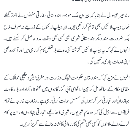
رندھیر جیسوال نے بتایا کہ بیرونِ ملک موجود ہندوستانی سفارتی مشنوں نے 24 گھنٹے
فعال ہیلپ لائنیں بھی قائم کر رکھی ہیں۔ ان ہیلپ لائنوں کے ذریعے نہ صرف ملاح
بلکہ ضرورت مند دیگر ہندوستانی شہری بھی کسی بھی وقت مدد حاصل کر سکتے ہیں۔
انہوں نے کہا کہ یہ ہیلپ لائنیں گزشتہ کئی ماہ سے بلا تعطل کام کر رہی ہیں اور آئندہ بھی
اپنی خدمات جاری رکھیں گی۔
انہوں نے مزید کہا کہ ہندوستان حکومت شپنگ وزارت اور مغربی ایشیا و خلیجی ممالک کے
مقامی حکام کے ساتھ مل کر بین الاقوامی آبی گزرگاہوں میں محفوظ، آزاد اور بلا رکاوٹ
جہاز رانی اور تجارتی سرگرمیوں کی مسلسل حمایت کرتی رہی ہے۔ وزارتِ خارجہ نے تمام
فریقوں سے اپیل کی کہ وہ عام شہریوں، شہری ڈھانچے، تجارتی جہازوں اور ان پر کام
کرنے والے ملاحوں کو کسی بھی قسم کی کارروائی کا نشانہ بنانے سے گریز کریں۔