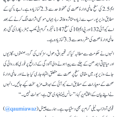
ایم 2.5 کی سطح عالمی ادارۂ صحت کی محفوظ حد سے 2.3 گنا زیادہ ہے۔ اجے ماکن کے
مطابق وزیرپور سب سے زیادہ متاثرہ علاقہ رہا، جہاں موسمی اثرات الگ کرنے کے بعد
اے کیو آئی 132 اور پی ایم 10 کی سطح 147 مائیکروگرام فی مکعب میٹر ریکارڈ کی گئی، جو
عالمی ادارۂ صحت کی مقررہ حد سے 3.3 گنا زیادہ ہے۔
انہوں نے حکومت سے مطالبہ کیا کہ تعمیراتی دھول، سڑکوں کی گرد، صنعتوں، گاڑیوں
اور حیاتیاتی ایندھن کے جلنے سے پیدا ہونے والی آلودگی کے ذرائع پر فوری کارروائی کی
جائے، وزیرپور میں مقامی سطح پر صحت سے متعلق انتباہ جاری کیا جائے اور عالمی ادارۂ
صحت کے معیارات کے مطابق اے کیو آئی کے اہداف مزید سخت کیے جائیں۔ انہوں
نے اپنے بیان کے اختتام پر کہا، ’’سانس لینا بنیادی حق ہے، سہولت نہیں۔‘‘
قومی آواز اب ٹیلی گرام پر بھی دستیاب ہے۔ ہمارے چینل (
qaumiawaz@
)